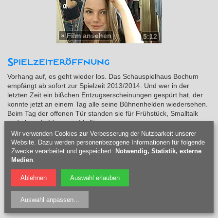
»
Film ansehen
5:12
Spielzeiteröffnung
Vorhang auf, es geht wieder los. Das Schauspielhaus Bochum
empfängt ab sofort zur Spielzeit 2013/2014. Und wer in der
letzten Zeit ein bißchen Entzugserscheinungen gespürt hat, der
konnte jetzt an einem Tag alle seine Bühnenhelden wiedersehen.
Beim Tag der offenen Tür standen sie für Frühstück, Smalltalk
und absurde Ideen zur Verfügung.
Wir verwenden Cookies zur Verbesserung der Nutzbarkeit unserer
Website. Dazu werden personenbezogene Informationen für folgende
Zwecke verarbeitet und gespeichert:
Notwendig, Statistik, externe
Medien
.
Ablehnen
Auswahl erlauben
»
Film ansehen
4:06
Auswahl anpassen
...