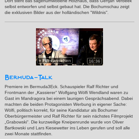
Dort steht das sagenumwobene Holzhaus, dass Gertjan Verbeek
selbst entworfen und selbst gebaut hat. Die Bochumschau zeigt
die exklusiven Bilder aus der holländischen "Wildnis".
»
Film ansehen
16:36
Bermuda-Talk
Premiere im Bermuda3Eck. Schauspieler Ralf Richter und
Frontmann der „Kassierer“ Wolfgang Wölfi Wendland waren zu
Gast im Mandragora bei einem launigen Gesprächsabend. Dabei
machten die beiden Protagonisten Werbung in eigener Sache:
Wölfi, politisch korrekt, für seine Kandidatur als Bochumer
Oberbürgermeister und Ralf Richter für sein nächstes Filmprojekt
„Grabowski“. Die kurzweilige Kneipenrunde wurde von Oliver
Bartkowski und Lars Kiesewetter ins Leben gerufen und soll alle
zwei Monate stattfinden.