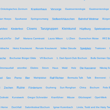
Onkologisches Zentrum
Krankenhaus
Vorsorge
Gastroenterologie
Gastroenterologe
tian Hoeps
Sparkasse
Springorumweg
Stellwerkhäuschen
Bahnhof Weitmar
Bürgeri
Clowns
Tanzgruppen
Kleinkunst
rkfest
Kinderfest
Hüpfburg
Spielstatione
stLichtTor
DaF
Mariana Carminatti
Laura Wilson
Li Zhen
Guerschon Moise
RFZ B
eldrache
Heinz Krautwurst
Renate Krautwurst
Volker Steude
Spielplatz
Traktoren
eche
Bochumer Bürger Gilde
Vfl Bochum
1. Dart-Sport-Club Bochum
Bulls German O
Stromausfall
stromfrei
Elektro
Strom
Haus
Wald
Holz
Die Kassierer
Nikolaj 
ol
Sex
Porno
Bier
Wahlplakat
Ralf Richter
Bermuda Talk
Talk
Brennerei
Ruine
d
Zechen
Förderturm
Guzheng
Sun Ronghan
China
Bochum
Felix 
Golinski
Kunstwerk
Gregor Schneider
Kranführer
Mäuse
Glücksspiel
Opel-Werk
i Herne
Durchfall
Salonfestival Bochum
Igmar Kurenbach
Linda, Todd and the Hairy T