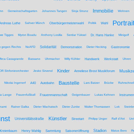
Immobilie
nn
Gemeinschaftsgarten
Johannes Tangen
Sinja Strunz
Wohnen
Portrai
Andreas Luthe
Sahver Münch
Oberbürgermeisterwahl
Politik
Wahl
we Tigges
Myron Boadu
Anthony Losilla
Serdar Yüksel
Dr. Hans Hanke
Minigolf
Solidarität
 gegen Rechts
NoAFD
Demonstration
Dieter Hecking
Gastronomie
Mirca Casagrande
Bassano
Uhrmacher
Willy Köhler
Handwerk
Werkstatt
Uhren
Kinder
Musikz
R Sinfonieorchester
Jesko Sirvend
Anneliese Brost Musikforum
Baustelle
Nikolai Ingenerf
A40
Autobahn
Lars Batzer
Brücke
Ruhrschnel
na Lange
Frauenfußball
Frauenmannschaft
Geigenbauer
Lukas Kehnen
Instrumen
namt
Rainer Galka
Dieter Wachatsch
Dieter Zunke
Walter Thomassen
Lok
Steinb
nst
Künstler
Universitätsstraße
Streetart
Philipp Unger
Ralf d'Atri
Uni
Stadion
 Kreienbaum
Henry Wahlig
Sammlung
Saisoneröffnung
Matus Bero
F