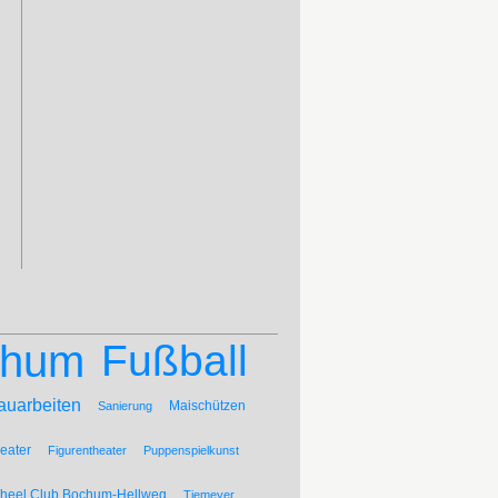
chum
Fußball
auarbeiten
Maischützen
Sanierung
eater
Figurentheater
Puppenspielkunst
Wheel Club Bochum-Hellweg
Tiemeyer