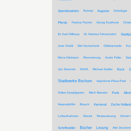
Spendenaktion
Ruhrtal
Augusta
Onkologie
Pferde
Patricia Fischer
Georg Kosthorst
Chris
Dr. Axel Gillhaus
Dr. Hartmut Fahnenstich
Stadtpa
Jose Chielli
Dirk Hochscheid
Oldtimermeile
Kun
Mona Kleimann
Renovierung
Andre Feller
Spi
Jan Simunek
SAGA
Michael Sadler
Rock
Z
Stadtwerke Bochum
Appolonia-Pfaus-Park
Volker Kampfgarten
Mitch Maestro
Punk
Alkoh
Hasenpfeffer
Brauch
Karneval
Zeche Hollan
Luftaufnahmen
Glocke
Restaurierung
Günter 
Bücher
Lesung
Schriftsteller
Alte Druckere