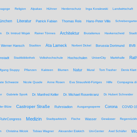
nagoge
Religion
Alpakas
Hühner
Herdenschutz
Inga Koralewski
Landwirtschaft
Literatur
München
Patrick Fabian
Thomas Reis
Hans-Peter Villis
Schrebengarte
Architektur
um
Dr. Irmtrud Wojak
Rainer Tönnes
Brutalismus
Havkenscheid
Stadt
Ata Lameck
Werner Hansch
Stadtion
Norbert Dickel
Borussia Dortmund
BVB
Rat
nstadt
Stadtbibliothek
Volkshochschule
Hochschulen
UniverCity
Markthalle
Natur
lfgang Stuppy
Pflanzen
Kakteen
Blumen
Mural
Tom Trasher
Denis Klatt
ate Schwarze
Nicole Quade
Anne Rosen
Eva Strausfeld-Fürtges
Hilfe
Compagnia di
er
Gabriele Spork
Dr. Manfred Keller
Dr. Michael Rosenkranz
Dr. Hubert Schneider
Castroper Straße
Corona
ler Blüte
Ruhrstadion
Ausgangssperre
COVID-1
Medizin
RuhrCongress
Stadtparkteich
Fische
Wasser
Gewässer
Regenrückh
Wo
n
Christina Wiciok
Tobias Wagner
Alexander Eiskirch
Uni-Center
Axel Schäfer