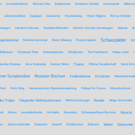
er
Autobahnkirche
Michael Otto
Epiphanias
Dorstener Straße
Kortumpark
Wittene
Jahresrückblick
Cartoon
Cartoonist
Foodsharing
Vivien Illigens
Ronny Schäfer
mmingen
Clemens Kreuzer
Stadtteil-Historiker
Heinrich Schulte Uemmingen
Historie
B
Schauspieler
iegerdenkmal
Soldatendenkmal
Dieter Maiweg
Puppenspieler
Ur
Bildhauer
Christoph Platz
Holzskulpturen
Skulpturen
Tim Kaufmann
Helga Linke
U
Noubar Akopian
Jens Kolpatzig
Dariusz Wosz
Trainer
Offene Gesellschaft
Hans-Scha
Museum Bochum
mer Symphoniker
Freilichtbühne
Orchester
Materialverwal
Ruhr
Ruhr Ding
Hanseatischen Materialverwaltung
Fridays for Future
fridaysforfuture
lko Traber
Fliegender Weihnachtsmann
Weihnachtsengel
Rentier
Helge Schneider
all
Airbus
raumlaborberlin
Architekt
Spamalot
Schauspielhaus Bochum
Musical
on
Jahrhunderhalle
Eislaufen
Eistreff
Schlittschuh
Eisbahn
Winter
Dartturnier