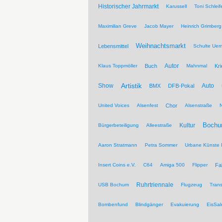
Historischer Jahrmarkt
Karussell
Toni Schleif
Maximilian Greve
Jacob Mayer
Heinrich Grimberg
Weihnachtsmarkt
Lebensmittel
Schulte Ue
Autor
Klaus Toppmöller
Buch
Mahnmal
Kr
Artistik
Show
Auto
BMX
DFB-Pokal
United Voices
Alsenfest
Chor
Alsenstraße
Kultur
Bochu
Bürgerbeteiligung
Alleestraße
Aaron Stratmann
Petra Sommer
Urbane Künste 
Insert Coins e.V.
C64
Amiga 500
Flipper
Fa
Ruhrtriennale
USB Bochum
Flugzeug
Trans
Bombenfund
Blindgänger
Evakuierung
EisSal