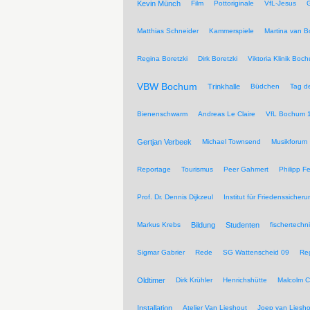
Kevin Münch
Film
Pottoriginale
VfL-Jesus
G
Matthias Schneider
Kammerspiele
Martina van 
Regina Boretzki
Dirk Boretzki
Viktoria Klinik Boc
VBW Bochum
Trinkhalle
Büdchen
Tag de
Bienenschwarm
Andreas Le Claire
VfL Bochum 
Gertjan Verbeek
Michael Townsend
Musikforum
Reportage
Tourismus
Peer Gahmert
Philipp F
Prof. Dr. Dennis Dijkzeul
Institut für Friedenssiche
Markus Krebs
Bildung
Studenten
fischertechn
Sigmar Gabrier
Rede
SG Wattenscheid 09
Reg
Oldtimer
Dirk Krühler
Henrichshütte
Malcolm C
Installation
Atelier Van Lieshout
Joep van Liesho