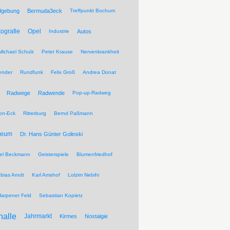
dgebung
Bermuda3eck
Treffpunkt Bochum
tografie
Opel
Industrie
Autos
Michael Schulz
Peter Krause
Nervenkrankheit
ender
Rundfunk
Felix Groß
Andrea Donat
Radwege
Radwende
Pop-up-Radweg
on-Eck
Ritterburg
Bernd Paßmann
seum
Dr. Hans Günter Golinski
el Beckmann
Geisterspiele
Blumenfriedhof
bias Arndt
Karl Amshof
Lolzim Nebihi
Harpener Feld
Sebastian Kopietz
halle
Jahrmarkt
Kirmes
Nostalgie