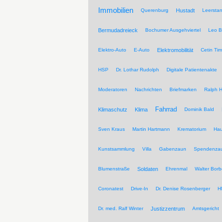
Immobilien
Querenburg
Hustadt
Leersta
Bermudadreieck
Bochumer Ausgehviertel
Leo B
Elektro-Auto
E-Auto
Elektromobilität
Cetin Tim
HSP
Dr. Lothar Rudolph
Digitale Patientenakte
Moderatoren
Nachrichten
Briefmarken
Ralph H
Fahrrad
Klimaschutz
Klima
Dominik Bald
Sven Kraus
Martin Hartmann
Krematorium
Hau
Kunstsammlung
Villa
Gabenzaun
Spendenza
Blumenstraße
Soldaten
Ehrenmal
Walter Borb
Coronatest
Drive-In
Dr. Denise Rosenberger
H
Dr. med. Ralf Winter
Justizzentrum
Amtsgericht