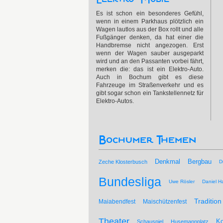
Es ist schon ein besonderes Gefühl,
wenn in einem Parkhaus plötzlich ein
Wagen lautlos aus der Box rollt und alle
Fußgänger denken, da hat einer die
Handbremse nicht angezogen. Erst
wenn der Wagen sauber ausgeparkt
wird und an den Passanten vorbei fährt,
merken die: das ist ein Elektro-Auto.
Auch in Bochum gibt es diese
Fahrzeuge im Straßenverkehr und es
gibt sogar schon ein Tankstellennetz für
Elektro-Autos.
Bochumer Themen
Bergbau
Denkmal
Zeche Klosterbusch
D
Bundesliga
Uwe Rösler
Daniel Ha
Tradition
Maiabendfest
Maischützenfest
Theater
Ko
Schauspiel
Husemannplatz