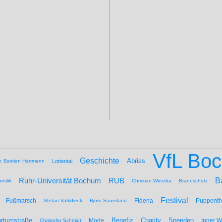
VfL Bo
Geschichte
Abriss
r. Bastian Hartmann
Lottental
B
Ruhr-Universität Bochum
RUB
nslik
Christian Wierzba
Brandschutz
Festival
Fußmarsch
Fidena
Puppenth
Stefan Vahldieck
Björn Sauerland
Benefiz
Spenden
rtumstraße
Mode
Charity
Inner 
Christofer Schmidt