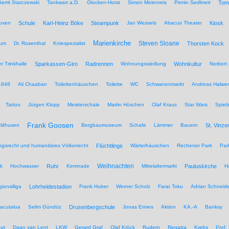
errit Starczewski
Tankwart a.D.
Glocken-Horst
Simon Meienreis
Pirmin Sedlmeir
Tom
Boxen
Schule
Karl-Heinz Böke
Steampunk
Jan Wessels
Abacus Theater
Kiosk
Marienkirche
Steven Sloane
hum
Dr. Rosenthal
Kniespezialist
Thorsten Kock
r Trinkhalle
Sparkassen-Giro
Radrennen
Wohnungssiedlung
Wohnkultur
Norbert 
1848
Ali Chaaban
Toilettenhäuschen
Toilette
WC
Schwanenmarkt
Andreas Halwer
Tattoo
Jürgen Klopp
Meisterschale
Martin Hüschen
Olaf Kraus
Star Wars
Spiel
Frank Goosen
eldhusen
Bergbaumuseum
Schafe
Lämmer
Bauern
St. Vinze
rungsrecht und humanitäres Völkerrecht
Flüchtlinge
Wärterhäuschen
Rechener Park
Par
Weihnachten
ik
Hochwasser
Ruhr
Kemnade
Mittelaltermarkt
Pauluskirche
H
ionalliga
Lohrheidestadion
Frank Huber
Werner Scholz
Farat Toku
Adrian Schneide
acutalua
Selim Gündüz
Drusenbergschule
Jonas Ermes
Aktion
KA.-A
Banksy
ut
Daan van Lent
LKW
Gerard Graf
Olaf Kröck
Rudern
Regatta
Krebs
Prof.