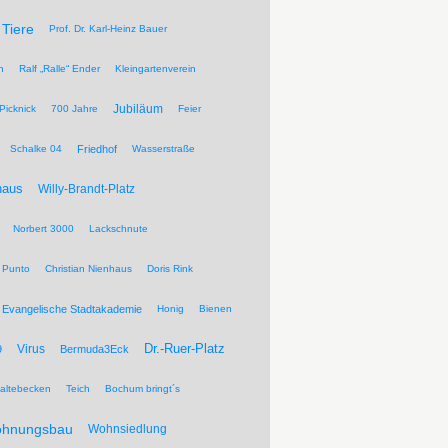
Tiere
Prof. Dr. Karl-Heinz Bauer
n
Ralf „Ralle“ Ender
Kleingartenverein
Jubiläum
Picknick
700 Jahre
Feier
Schalke 04
Friedhof
Wasserstraße
haus
Willy-Brandt-Platz
Norbert 3000
Lackschnute
 Punto
Christian Nienhaus
Doris Rink
Evangelische Stadtakademie
Honig
Bienen
Dr.-Ruer-Platz
Virus
9
Bermuda3Eck
altebecken
Teich
Bochum bringt´s
hnungsbau
Wohnsiedlung