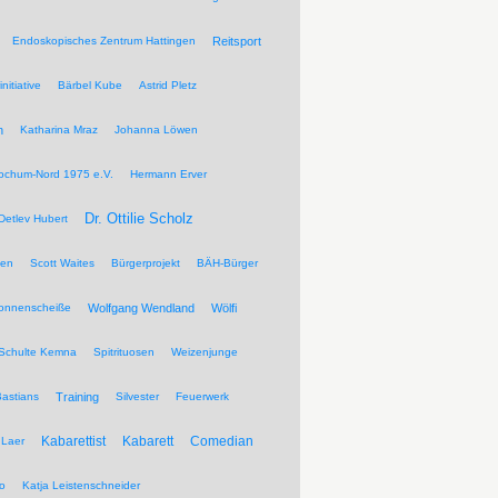
Endoskopisches Zentrum Hattingen
Reitsport
nitiative
Bärbel Kube
Astrid Pletz
n
Katharina Mraz
Johanna Löwen
ochum-Nord 1975 e.V.
Hermann Erver
Dr. Ottilie Scholz
Detlev Hubert
pen
Scott Waites
Bürgerprojekt
BÄH-Bürger
Sonnenscheiße
Wolfgang Wendland
Wölfi
Schulte Kemna
Spitrituosen
Weizenjunge
Bastians
Training
Silvester
Feuerwerk
Kabarettist
Kabarett
Comedian
Laer
wo
Katja Leistenschneider