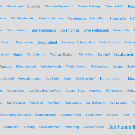
nd
Mietmängel
Covid-19
Christian Riepenhoff
Michael Ballweg
"Querdenker"
Kun
Fo
auer
Dirk Steinbrecher
Dennis Kleinbeck
Mandragora
Union-Kino
Huestraße
Ben Redelings
Oli Hilbring
Uwe Fellensiek
ur
Tropos Motors
Peter Közle
Gesundheit
Patient
Datenschutz
Sebastian Schindzielorz
Radio Bochum
Radios
Radfahren
Hund
atzold
Nordbahnhof
Thomas Eiskirch
Nils Vollert
Bahnhof
Radtour
Klimanotstand
Verkehrswende
Public Viewing
Geiserspiele
Kneipe
Stadi
Kunstmuseum
Mu
ptfriedhof
Freigrafendamm
Udo Kube
Urne
Villa Marckhoff
un
Obdachlose
Leo-Club Bochum-Ruhr
Carsten Statz
Autokino
Kirmesplatz
Micha
et
Karl Gerstein
Fritz Graff
Karl Hahn
Karl Lange
Carl Bollmann
Karl Loebker
To
NO am Bergmannsheil
Bergmannsheil
Elisabeth Roth
Bochumerin
Seniorin
Alter
Jahrhundert
Landgericht
Ostring
Oliver Hoffmann
Westring
Viktoria-Karree