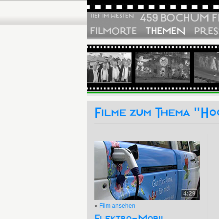
459 BOCHUM F
TIEF IM WESTEN
FILMORTE
THEMEN
PRES
Filme zum Thema "H
4:29
»
Film ansehen
Elektro-Mobil