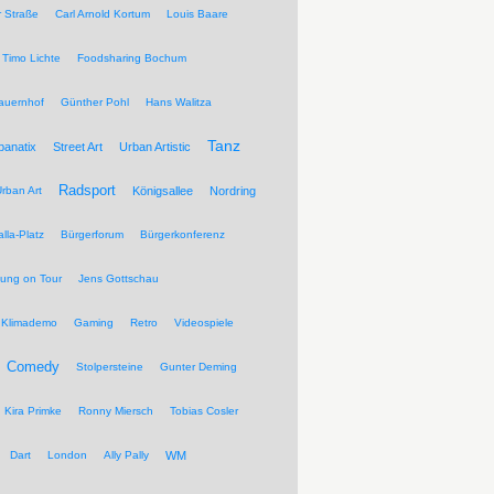
r Straße
Carl Arnold Kortum
Louis Baare
Timo Lichte
Foodsharing Bochum
auernhof
Günther Pohl
Hans Walitza
Tanz
banatix
Street Art
Urban Artistic
Radsport
rban Art
Königsallee
Nordring
lla-Platz
Bürgerforum
Bürgerkonferenz
tung on Tour
Jens Gottschau
Klimademo
Gaming
Retro
Videospiele
Comedy
Stolpersteine
Gunter Deming
Kira Primke
Ronny Miersch
Tobias Cosler
Dart
London
Ally Pally
WM