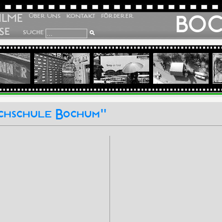
ILME
BO
ÜBER UNS
KONTAKT
FÖRDERER
SE
SUCHE
ochschule Bochum"