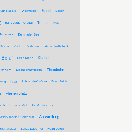
Sport
Agit Kabayel
Weltmeister
Boxen
t
Turnier
Hans-Jürgen Orphall
Kult
Adventure
Kemnader See
Köche
Koch
Restaurant
Achim Nettelbeck
Beruf
Kirche
Henri Krohn
entrum
Eisenbahn
Eisenbahnmuseum
lweg
Kran
Schlachthofbrücke
Peter Zeidler
Marienplatz
t
ruch
Gabriele Wolf
Dr. Manfred Brix
Ausstellung
versity meets Querenburg
elix Passlack
Lukas Daschner
Noah Loosli