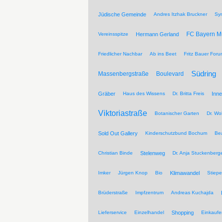
Jüdische Gemeinde
Andres Itzhak Bruckner
Sy
FC Bayern 
Vereinsspitze
Hermann Gerland
Friedlicher Nachbar
Ab ins Beet
Fritz Bauer For
Südring
Massenbergstraße
Boulevard
Gräber
Haus des Wissens
Dr. Britta Freis
Inne
Viktoriastraße
Botanischer Garten
Dr. Wo
Sold Out Gallery
Kinderschutzbund Bochum
Be
Christian Binde
Stelenweg
Dr. Anja Stuckenberg
Imker
Jürgen Knop
Bio
Klimawandel
Stiepe
Brüderstraße
Impfzentrum
Andreas Kuchajda
Lieferservice
Einzelhandel
Shopping
Einkaufe