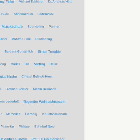
my Finke
Michael Eckhardt
Dr. Andreas Hüttl
Bude
Altenbochum
Ladenlokal
Musikschule
Sponsoring
Partner
Riffel
Manfred Lork
Stadionring
Barbara Gottschlich
Simon Terodde
zeug
Modell
Dia
Vortrag
Reise
ntius Kirche
Christel Eglinski-Horst
k
Dietmar Bleidick
Martin Beilmann
ans Lederfuß
fliegender Weihnachtsmann
r
Mercedes
Eierberg
Industriemuseum
Paste-Up
Plakate
Bahnhof Nord
 Dr. Andreas Tromm
Prof. Dr. Dirk Behringer