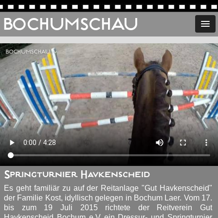
BOCHUMSCHAU
Springturnier Havkenscheid
Es geht familiär zu auf der Reitanlage "Gut Havkenscheid"
der Familie Kost, idyllisch gelegen in Bochum Laer. Vom 17.
bis zum 19 Juli 2015 richtete der Reitverein Gut
Havkenscheid Bochum e.V ein Dressur- und Springturnier