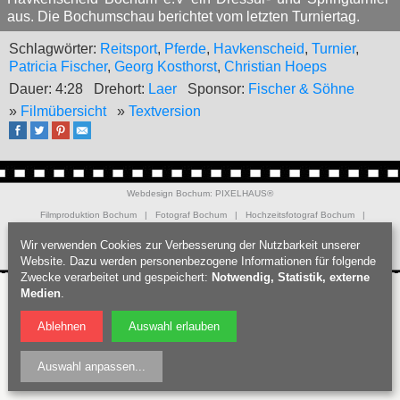
aus. Die Bochumschau berichtet vom letzten Turniertag.
Schlagwörter:
Reitsport
,
Pferde
,
Havkenscheid
,
Turnier
,
Patricia Fischer
,
Georg Kosthorst
,
Christian Hoeps
Dauer: 4:28
Drehort:
Laer
Sponsor:
Fischer & Söhne
»
Filmübersicht
»
Textversion
Webdesign Bochum
:
PIXELHAUS®
Filmproduktion Bochum
|
Fotograf Bochum
|
Hochzeitsfotograf Bochum
|
Datenschutz
|
Nutzungsbedingungen
|
Impressum
| © Bochumschau 2026
Wir verwenden Cookies zur Verbesserung der Nutzbarkeit unserer
Website. Dazu werden personenbezogene Informationen für folgende
Zwecke verarbeitet und gespeichert:
Notwendig, Statistik, externe
Medien
.
Ablehnen
Auswahl erlauben
Auswahl anpassen
...