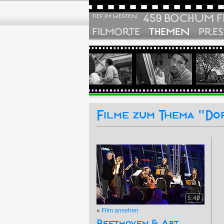
459 BOCHUM F
TIEF IM WESTEN
FILMORTE
THEMEN
PRES
Filme zum Thema "Dor
5:40
»
Film ansehen
Beethoven & Art