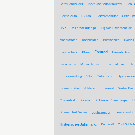
Bermudadreieck
Bochumer Ausgehviertel
Leo B
Elektro-Auto
E-Auto
Elektromobilität
Cetin Tim
HSP
Dr. Lothar Rudolph
Digitale Patientenakte
Moderatoren
Nachrichten
Briefmarken
Ralph H
Fahrrad
Klimaschutz
Klima
Dominik Bald
Sven Kraus
Martin Hartmann
Krematorium
Hau
Kunstsammlung
Villa
Gabenzaun
Spendenza
Blumenstraße
Soldaten
Ehrenmal
Walter Borb
Coronatest
Drive-In
Dr. Denise Rosenberger
H
Dr. med. Ralf Winter
Justizzentrum
Amtsgericht
Historischer Jahrmarkt
Karussell
Toni Schleif