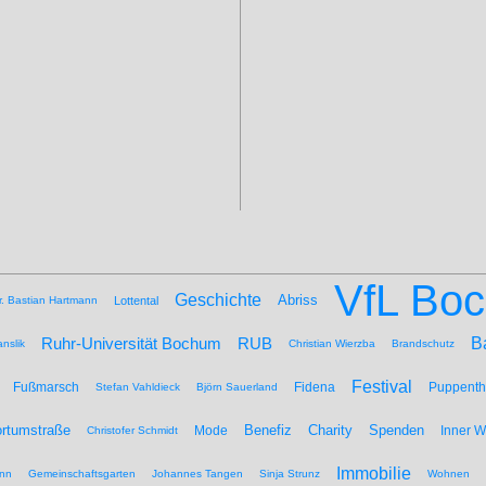
VfL Bo
Geschichte
Abriss
r. Bastian Hartmann
Lottental
B
Ruhr-Universität Bochum
RUB
nslik
Christian Wierzba
Brandschutz
Festival
Fußmarsch
Fidena
Puppenth
Stefan Vahldieck
Björn Sauerland
Benefiz
Spenden
rtumstraße
Mode
Charity
Inner 
Christofer Schmidt
Immobilie
nn
Gemeinschaftsgarten
Johannes Tangen
Sinja Strunz
Wohnen