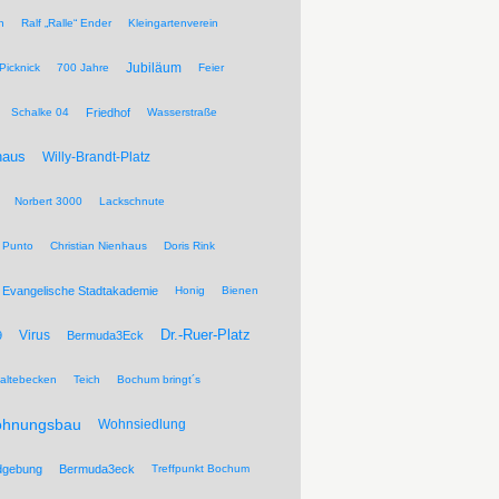
n
Ralf „Ralle“ Ender
Kleingartenverein
Jubiläum
Picknick
700 Jahre
Feier
Schalke 04
Friedhof
Wasserstraße
haus
Willy-Brandt-Platz
Norbert 3000
Lackschnute
 Punto
Christian Nienhaus
Doris Rink
Evangelische Stadtakademie
Honig
Bienen
Dr.-Ruer-Platz
Virus
9
Bermuda3Eck
altebecken
Teich
Bochum bringt´s
hnungsbau
Wohnsiedlung
dgebung
Bermuda3eck
Treffpunkt Bochum