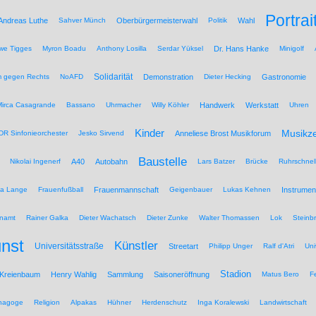
Portrai
Andreas Luthe
Sahver Münch
Oberbürgermeisterwahl
Politik
Wahl
we Tigges
Myron Boadu
Anthony Losilla
Serdar Yüksel
Dr. Hans Hanke
Minigolf
Solidarität
 gegen Rechts
NoAFD
Demonstration
Dieter Hecking
Gastronomie
Mirca Casagrande
Bassano
Uhrmacher
Willy Köhler
Handwerk
Werkstatt
Uhren
Kinder
Musikz
R Sinfonieorchester
Jesko Sirvend
Anneliese Brost Musikforum
Baustelle
Nikolai Ingenerf
A40
Autobahn
Lars Batzer
Brücke
Ruhrschnel
na Lange
Frauenfußball
Frauenmannschaft
Geigenbauer
Lukas Kehnen
Instrumen
namt
Rainer Galka
Dieter Wachatsch
Dieter Zunke
Walter Thomassen
Lok
Steinb
nst
Künstler
Universitätsstraße
Streetart
Philipp Unger
Ralf d'Atri
Uni
Stadion
 Kreienbaum
Henry Wahlig
Sammlung
Saisoneröffnung
Matus Bero
F
nagoge
Religion
Alpakas
Hühner
Herdenschutz
Inga Koralewski
Landwirtschaft