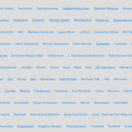
tian Hoeps
Sparkasse
Springorumweg
Stellwerkhäuschen
Bahnhof Weitmar
Bürgeri
Clowns
Tanzgruppen
Kleinkunst
rkfest
Kinderfest
Hüpfburg
Spielstatione
stLichtTor
DaF
Mariana Carminatti
Laura Wilson
Li Zhen
Guerschon Moise
RFZ B
eldrache
Heinz Krautwurst
Renate Krautwurst
Volker Steude
Spielplatz
Traktoren
eche
Bochumer Bürger Gilde
Vfl Bochum
1. Dart-Sport-Club Bochum
Bulls German O
Stromausfall
stromfrei
Elektro
Strom
Haus
Wald
Holz
Die Kassierer
Nikolaj 
ol
Sex
Porno
Bier
Wahlplakat
Ralf Richter
Bermuda Talk
Talk
Brennerei
Ruine
d
Zechen
Förderturm
Guzheng
Sun Ronghan
China
Bochum
Felix 
Golinski
Kunstwerk
Gregor Schneider
Kranführer
Mäuse
Glücksspiel
Opel-Werk
i Herne
Durchfall
Salonfestival Bochum
Igmar Kurenbach
Linda, Todd and the Hairy T
Anatomie
Präperation
Angelina Whalley
Tierpräparation
Taxidermi
Richtfest
Schie