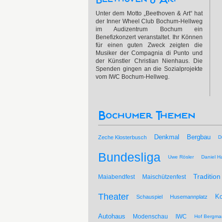
Unter dem Motto „Beethoven & Art“ hat
der Inner Wheel Club Bochum-Hellweg
im Audizentrum Bochum ein
Benefizkonzert veranstaltet. Ihr Können
für einen guten Zweck zeigten die
Musiker der Compagnia di Punto und
der Künstler Christian Nienhaus. Die
Spenden gingen an die Sozialprojekte
vom IWC Bochum-Hellweg.
Bochumer Themen
Bergbau
Denkmal
Zeche Klosterbusch
D
Bundesliga
Uwe Rösler
Daniel Ha
Tradition
Maiabendfest
Maischützenfest
Theater
Ko
Schauspiel
Husemannplatz
Autohaus
Modenschau
IWC
Hof Bergma