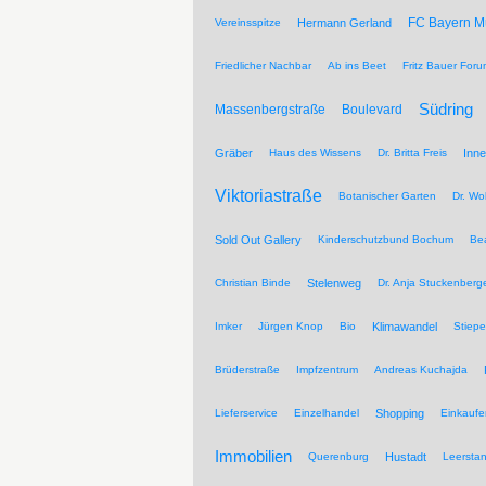
FC Bayern 
Vereinsspitze
Hermann Gerland
Friedlicher Nachbar
Ab ins Beet
Fritz Bauer For
Südring
Massenbergstraße
Boulevard
Gräber
Haus des Wissens
Dr. Britta Freis
Inne
Viktoriastraße
Botanischer Garten
Dr. Wo
Sold Out Gallery
Kinderschutzbund Bochum
Be
Christian Binde
Stelenweg
Dr. Anja Stuckenberg
Imker
Jürgen Knop
Bio
Klimawandel
Stiepe
Brüderstraße
Impfzentrum
Andreas Kuchajda
Lieferservice
Einzelhandel
Shopping
Einkaufe
Immobilien
Querenburg
Hustadt
Leersta