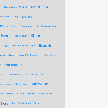
t
Turnier
Hans-Jürgen Orphall
Kult
Adventure
Kemnader See
Köche
Koch
Restaurant
Achim Nettelbeck
Beruf
Kirche
Henri Krohn
entrum
Eisenbahn
Eisenbahnmuseum
lweg
Kran
Schlachthofbrücke
Peter Zeidler
Marienplatz
t
ruch
Gabriele Wolf
Dr. Manfred Brix
Ausstellung
versity meets Querenburg
elix Passlack
Lukas Daschner
Noah Loosli
Tiere
Prof. Dr. Karl-Heinz Bauer