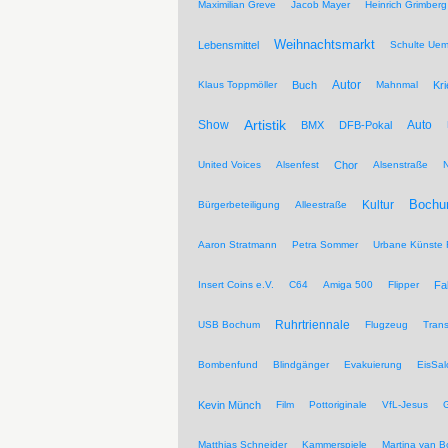
Maximilian Greve
Jacob Mayer
Heinrich Grimberg
Weihnachtsmarkt
Lebensmittel
Schulte Ue
Autor
Klaus Toppmöller
Buch
Mahnmal
Kr
Artistik
Show
Auto
BMX
DFB-Pokal
United Voices
Alsenfest
Chor
Alsenstraße
Kultur
Bochu
Bürgerbeteiligung
Alleestraße
Aaron Stratmann
Petra Sommer
Urbane Künste 
Insert Coins e.V.
C64
Amiga 500
Flipper
Fa
Ruhrtriennale
USB Bochum
Flugzeug
Trans
Bombenfund
Blindgänger
Evakuierung
EisSal
Kevin Münch
Film
Pottoriginale
VfL-Jesus
G
Matthias Schneider
Kammerspiele
Martina van 