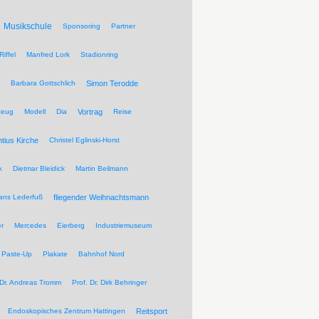
Musikschule
Sponsoring
Partner
Riffel
Manfred Lork
Stadionring
Barbara Gottschlich
Simon Terodde
zeug
Modell
Dia
Vortrag
Reise
ntius Kirche
Christel Eglinski-Horst
k
Dietmar Bleidick
Martin Beilmann
ans Lederfuß
fliegender Weihnachtsmann
r
Mercedes
Eierberg
Industriemuseum
Paste-Up
Plakate
Bahnhof Nord
 Dr. Andreas Tromm
Prof. Dr. Dirk Behringer
Endoskopisches Zentrum Hattingen
Reitsport