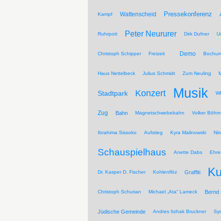
Pressekonferenz
Wattenscheid
Kampf
Peter Neururer
Ruhrpott
Dirk Dufner
U
Demo
Christoph Schipper
Freizeit
Bochum
Haus Nettelbeck
Julius Schmidt
Zum Neuling
Musik
Konzert
Stadtpark
WD
Zug
Bahn
Magnetschwebebahn
Volker Böhm
Ibrahima Sissoko
Aufstieg
Kyra Malinowski
Ni
Schauspielhaus
Anette Dabs
Ehre
Ku
Dr. Kasper D. Fischer
Kohlenflöz
Graffiti
Christoph Schurian
Michael „Ata“ Lameck
Bernd
Jüdische Gemeinde
Andres Itzhak Bruckner
Sy