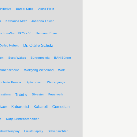
nitiative
Bärbel Kube
Astrid Pletz
n
Katharina Mraz
Johanna Löwen
ochum-Nord 1975 e.V.
Hermann Erver
Dr. Ottilie Scholz
Detlev Hubert
pen
Scott Waites
Bürgerprojekt
BÄH-Bürger
Sonnenscheiße
Wolfgang Wendland
Wölfi
Schulte Kemna
Spitrituosen
Weizenjunge
Bastians
Training
Silvester
Feuerwerk
Kabarettist
Kabarett
Comedian
Laer
wo
Katja Leistenschneider
dsrichterspray
Freistoßspray
Schiedsrichter