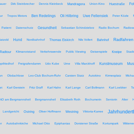
Fo
auer
Dirk Steinbrecher
Dennis Kleinbeck
Mandragora
Union-Kino
Huestraße
Ben Redelings
Oli Hilbring
Uwe Fellensiek
ur
Tropos Motors
Peter Közle
Gesundheit
Patient
Datenschutz
Sebastian Schindzielorz
Radio Bochum
Radios
Radfahren
Hund
atzold
Nordbahnhof
Thomas Eiskirch
Nils Vollert
Bahnhof
Radtour
Klimanotstand
Verkehrswende
Public Viewing
Geiserspiele
Kneipe
Stadi
Kunstmuseum
Mu
ptfriedhof
Freigrafendamm
Udo Kube
Urne
Villa Marckhoff
un
Obdachlose
Leo-Club Bochum-Ruhr
Carsten Statz
Autokino
Kirmesplatz
Micha
et
Karl Gerstein
Fritz Graff
Karl Hahn
Karl Lange
Carl Bollmann
Karl Loebker
To
NO am Bergmannsheil
Bergmannsheil
Elisabeth Roth
Bochumerin
Seniorin
Alter
Jahrhundert
Landgericht
Ostring
Oliver Hoffmann
Westring
Viktoria-Karree
er
Autobahnkirche
Michael Otto
Epiphanias
Dorstener Straße
Kortumpark
Wittene