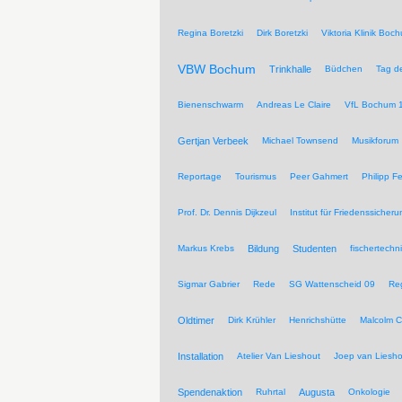
Regina Boretzki
Dirk Boretzki
Viktoria Klinik Boc
VBW Bochum
Trinkhalle
Büdchen
Tag de
Bienenschwarm
Andreas Le Claire
VfL Bochum 
Gertjan Verbeek
Michael Townsend
Musikforum
Reportage
Tourismus
Peer Gahmert
Philipp F
Prof. Dr. Dennis Dijkzeul
Institut für Friedenssiche
Markus Krebs
Bildung
Studenten
fischertechn
Sigmar Gabrier
Rede
SG Wattenscheid 09
Reg
Oldtimer
Dirk Krühler
Henrichshütte
Malcolm C
Installation
Atelier Van Lieshout
Joep van Liesho
Spendenaktion
Ruhrtal
Augusta
Onkologie