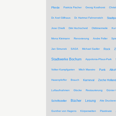
Pferde
Patricia Fischer
Georg Kosthorst
Chris
Dr. Axel Gillhaus
Dr. Hartmut Fahnenstich
Stadtpa
Jose Chielli
Dirk Hochscheid
Oldtimermeile
Kun
Mona Kleimann
Renovierung
Andre Feller
Spi
Jan Simunek
SAGA
Michael Sadler
Rock
Z
Stadtwerke Bochum
Appolonia-Pfaus-Park
Volker Kampfgarten
Mitch Maestro
Punk
Alkoh
Hasenpfeffer
Brauch
Karneval
Zeche Hollan
Luftaufnahmen
Glocke
Restaurierung
Günter 
Bücher
Lesung
Schriftsteller
Alte Druckere
Gunther von Hagens
Körperwelten
Plastinate