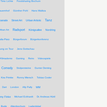
Timo Lichte
Foodsharing Bochum
auernhof
Günther Pohl
Hans Walitza
Tanz
banatix
Street Art
Urban Artistic
Radsport
rban Art
Königsallee
Nordring
lla-Platz
Bürgerforum
Bürgerkonferenz
tung on Tour
Jens Gottschau
Klimademo
Gaming
Retro
Videospiele
Comedy
Stolpersteine
Gunter Deming
Kira Primke
Ronny Miersch
Tobias Cosler
Dart
London
Ally Pally
WM
my Finke
Michael Eckhardt
Dr. Andreas Hüttl
Bude
Altenbochum
Ladenlokal