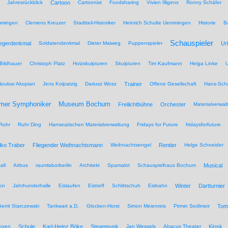
Jahresrückblick
Cartoon
Cartoonist
Foodsharing
Vivien Illigens
Ronny Schäfer
mmingen
Clemens Kreuzer
Stadtteil-Historiker
Heinrich Schulte Uemmingen
Historie
B
Schauspieler
iegerdenkmal
Soldatendenkmal
Dieter Maiweg
Puppenspieler
Ur
Bildhauer
Christoph Platz
Holzskulpturen
Skulpturen
Tim Kaufmann
Helga Linke
U
Noubar Akopian
Jens Kolpatzig
Dariusz Wosz
Trainer
Offene Gesellschaft
Hans-Scha
Museum Bochum
mer Symphoniker
Freilichtbühne
Orchester
Materialverwal
Ruhr
Ruhr Ding
Hanseatischen Materialverwaltung
Fridays for Future
fridaysforfuture
lko Traber
Fliegender Weihnachtsmann
Weihnachtsengel
Rentier
Helge Schneider
all
Airbus
raumlaborberlin
Architekt
Spamalot
Schauspielhaus Bochum
Musical
on
Jahrhunderhalle
Eislaufen
Eistreff
Schlittschuh
Eisbahn
Winter
Dartturnier
errit Starczewski
Tankwart a.D.
Glocken-Horst
Simon Meienreis
Pirmin Sedlmeir
Tom
Boxen
Schule
Karl-Heinz Böke
Steampunk
Jan Wessels
Abacus Theater
Kiosk