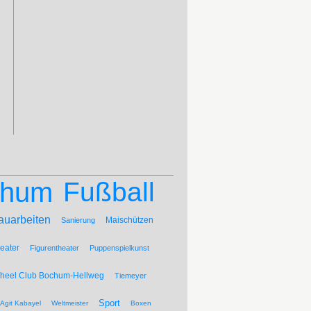
chum
Fußball
auarbeiten
Maischützen
Sanierung
eater
Figurentheater
Puppenspielkunst
Wheel Club Bochum-Hellweg
Tiemeyer
Sport
Agit Kabayel
Weltmeister
Boxen