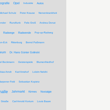
tografie
Opel
Industrie
Autos
Michael Schulz
Peter Krause
Nervenkrankheit
ender
Rundfunk
Felix Groß
Andrea Donat
Radwege
Radwende
Pop-up-Radweg
on-Eck
Ritterburg
Bernd Paßmann
seum
Dr. Hans Günter Golinski
el Beckmann
Geisterspiele
Blumenfriedhof
bias Arndt
Karl Amshof
Lolzim Nebihi
Harpener Feld
Sebastian Kopietz
halle
Jahrmarkt
Kirmes
Nostalgie
r Straße
Carl Arnold Kortum
Louis Baare