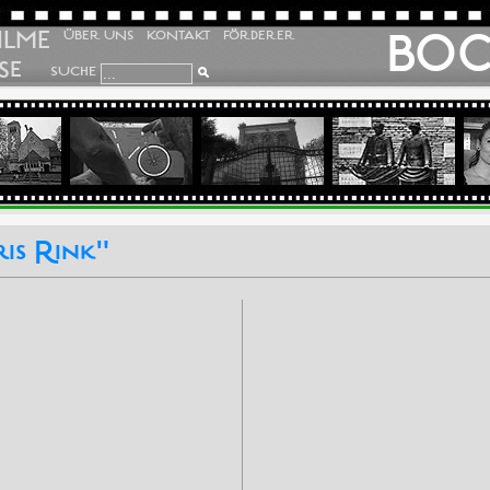
ILME
BO
ÜBER UNS
KONTAKT
FÖRDERER
SE
SUCHE
is Rink"