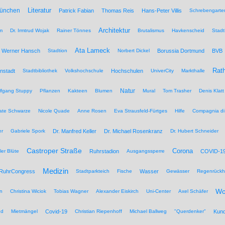
Literatur
München
Patrick Fabian
Thomas Reis
Hans-Peter Villis
Schrebengarte
Architektur
um
Dr. Irmtrud Wojak
Rainer Tönnes
Brutalismus
Havkenscheid
Stadt
Ata Lameck
Werner Hansch
Stadtion
Norbert Dickel
Borussia Dortmund
BVB
Rat
nstadt
Stadtbibliothek
Volkshochschule
Hochschulen
UniverCity
Markthalle
Natur
lfgang Stuppy
Pflanzen
Kakteen
Blumen
Mural
Tom Trasher
Denis Klatt
ate Schwarze
Nicole Quade
Anne Rosen
Eva Strausfeld-Fürtges
Hilfe
Compagnia di
er
Gabriele Spork
Dr. Manfred Keller
Dr. Michael Rosenkranz
Dr. Hubert Schneider
Castroper Straße
Corona
ler Blüte
Ruhrstadion
Ausgangssperre
COVID-1
Medizin
RuhrCongress
Stadtparkteich
Fische
Wasser
Gewässer
Regenrückh
Wo
n
Christina Wiciok
Tobias Wagner
Alexander Eiskirch
Uni-Center
Axel Schäfer
nd
Mietmängel
Covid-19
Christian Riepenhoff
Michael Ballweg
"Querdenker"
Kun