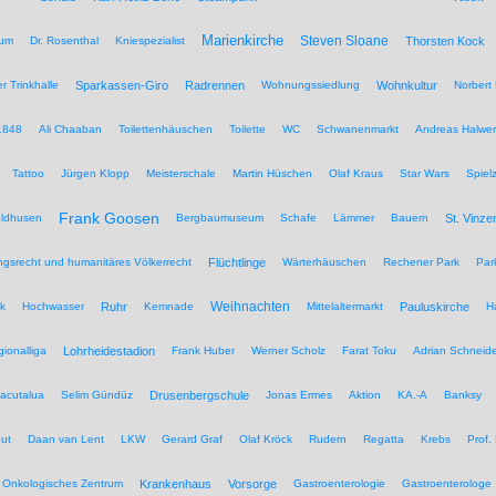
Marienkirche
Steven Sloane
hum
Dr. Rosenthal
Kniespezialist
Thorsten Kock
r Trinkhalle
Sparkassen-Giro
Radrennen
Wohnungssiedlung
Wohnkultur
Norbert 
1848
Ali Chaaban
Toilettenhäuschen
Toilette
WC
Schwanenmarkt
Andreas Halwer
Tattoo
Jürgen Klopp
Meisterschale
Martin Hüschen
Olaf Kraus
Star Wars
Spiel
Frank Goosen
eldhusen
Bergbaumuseum
Schafe
Lämmer
Bauern
St. Vinze
rungsrecht und humanitäres Völkerrecht
Flüchtlinge
Wärterhäuschen
Rechener Park
Par
Weihnachten
ik
Hochwasser
Ruhr
Kemnade
Mittelaltermarkt
Pauluskirche
H
ionalliga
Lohrheidestadion
Frank Huber
Werner Scholz
Farat Toku
Adrian Schneide
acutalua
Selim Gündüz
Drusenbergschule
Jonas Ermes
Aktion
KA.-A
Banksy
ut
Daan van Lent
LKW
Gerard Graf
Olaf Kröck
Rudern
Regatta
Krebs
Prof.
Onkologisches Zentrum
Krankenhaus
Vorsorge
Gastroenterologie
Gastroenterologe