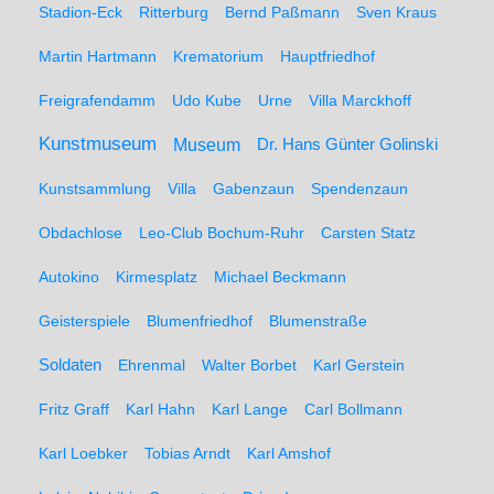
Stadion-Eck
Ritterburg
Bernd Paßmann
Sven Kraus
Martin Hartmann
Krematorium
Hauptfriedhof
Freigrafendamm
Udo Kube
Urne
Villa Marckhoff
Kunstmuseum
Museum
Dr. Hans Günter Golinski
Kunstsammlung
Villa
Gabenzaun
Spendenzaun
Obdachlose
Leo-Club Bochum-Ruhr
Carsten Statz
Autokino
Kirmesplatz
Michael Beckmann
Geisterspiele
Blumenfriedhof
Blumenstraße
Soldaten
Ehrenmal
Walter Borbet
Karl Gerstein
Fritz Graff
Karl Hahn
Karl Lange
Carl Bollmann
Karl Loebker
Tobias Arndt
Karl Amshof