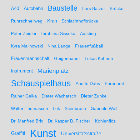
Baustelle
A40
Autobahn
Lars Batzer
Brücke
Ruhrschnellweg
Kran
Schlachthofbrücke
Peter Zeidler
Ibrahima Sissoko
Aufstieg
Kyra Malinowski
Nina Lange
Frauenfußball
Frauenmannschaft
Geigenbauer
Lukas Kehnen
Marienplatz
Instrument
Schauspielhaus
Anette Dabs
Ehrenamt
Rainer Galka
Dieter Wachatsch
Dieter Zunke
Walter Thomassen
Lok
Steinbruch
Gabriele Wolf
Dr. Manfred Brix
Dr. Kasper D. Fischer
Kohlenflöz
Kunst
Graffiti
Universitätsstraße