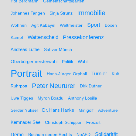
Hof Bergmann
Gemeinschaftsgarten
Immobilie
Johannes Tangen
Sinja Strunz
Sport
Wohnen
Agit Kabayel
Weltmeister
Boxen
Wattenscheid
Pressekonferenz
Kampf
Andreas Luthe
Sahver Münch
Oberbürgermeisterwahl
Politik
Wahl
Portrait
Turnier
Hans-Jürgen Orphall
Kult
Peter Neururer
Ruhrpott
Dirk Dufner
Uwe Tigges
Myron Boadu
Anthony Losilla
Serdar Yüksel
Dr. Hans Hanke
Minigolf
Adventure
Kemnader See
Christoph Schipper
Freizeit
Solidarität
Demo
Bochum gegen Rechts
NoAFD