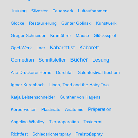
Training
Silvester
Feuerwerk
Luftaufnahmen
Glocke
Restaurierung
Günter Golinski
Kunstwerk
Gregor Schneider
Kranführer
Mäuse
Glücksspiel
Kabarett
Kabarettist
Opel-Werk
Laer
Comedian
Bücher
Lesung
Schriftsteller
Alte Druckerei Herne
Durchfall
Salonfestival Bochum
Igmar Kurenbach
Linda, Todd and the Hairy Two
Katja Leistenschneider
Gunther von Hagens
Präperation
Körperwelten
Plastinate
Anatomie
Angelina Whalley
Tierpräparation
Taxidermi
Richtfest
Schiedsrichterspray
Freistoßspray