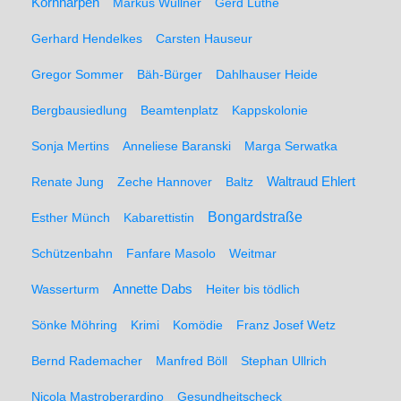
Kornharpen
Markus Wüllner
Gerd Luthe
Gerhard Hendelkes
Carsten Hauseur
Gregor Sommer
Bäh-Bürger
Dahlhauser Heide
Bergbausiedlung
Beamtenplatz
Kappskolonie
Sonja Mertins
Anneliese Baranski
Marga Serwatka
Renate Jung
Zeche Hannover
Baltz
Waltraud Ehlert
Bongardstraße
Esther Münch
Kabarettistin
Schützenbahn
Fanfare Masolo
Weitmar
Annette Dabs
Wasserturm
Heiter bis tödlich
Sönke Möhring
Krimi
Komödie
Franz Josef Wetz
Bernd Rademacher
Manfred Böll
Stephan Ullrich
Nicola Mastroberardino
Gesundheitscheck