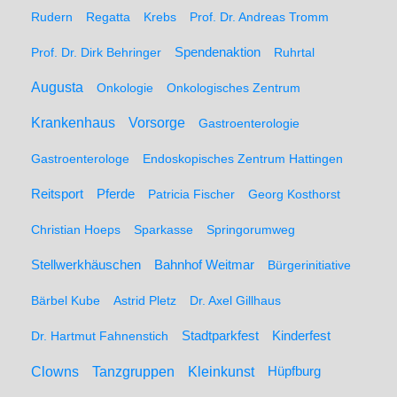
Rudern
Regatta
Krebs
Prof. Dr. Andreas Tromm
Spendenaktion
Prof. Dr. Dirk Behringer
Ruhrtal
Augusta
Onkologie
Onkologisches Zentrum
Krankenhaus
Vorsorge
Gastroenterologie
Gastroenterologe
Endoskopisches Zentrum Hattingen
Pferde
Reitsport
Patricia Fischer
Georg Kosthorst
Christian Hoeps
Sparkasse
Springorumweg
Stellwerkhäuschen
Bahnhof Weitmar
Bürgerinitiative
Bärbel Kube
Astrid Pletz
Dr. Axel Gillhaus
Stadtparkfest
Kinderfest
Dr. Hartmut Fahnenstich
Clowns
Tanzgruppen
Kleinkunst
Hüpfburg