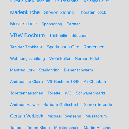
Viktoria Klinik Bochum
Dr. Rosenthal
Kniespezialist
Marienkirche
Steven Sloane
Thorsten Kock
Musikschule
Sponsoring
Partner
VBW Bochum
Trinkhalle
Büdchen
Sparkassen-Giro
Radrennen
Tag der Trinkhalle
Wohnungssiedlung
Wohnkultur
Norbert Riffel
Manfred Lork
Stadionring
Bienenschwarm
Andreas Le Claire
VfL Bochum 1848
Ali Chaaban
Toilettenhäuschen
Toilette
WC
Schwanenmarkt
Simon Terodde
Andreas Halwer
Barbara Gottschlich
Gertjan Verbeek
Michael Townsend
Musikforum
Tattoo
Jürgen Klopp
Meisterschale
Martin Hüschen