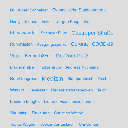
Dr. Hubert Schneider
Evangelische Stadtakademie
Honig
Bienen
Imker
Jürgen Knop
Bio
Castroper Straße
Klimawandel
Stiepeler Blüte
Corona
Ruhrstadion
COVID-19
Ausgangssperre
Dr.-Ruer-Platz
Virus
Bermuda3Eck
Brüderstraße
Impfzentrum
Andreas Kuchajda
Medizin
RuhrCongress
Stadtparkteich
Fische
Wasser
Gewässer
Regenrückhaltebecken
Teich
Bochum bringt´s
Lieferservice
Einzelhandel
Shopping
Einkaufen
Christina Wiciok
Tobias Wagner
Alexander Eiskirch
Uni-Center