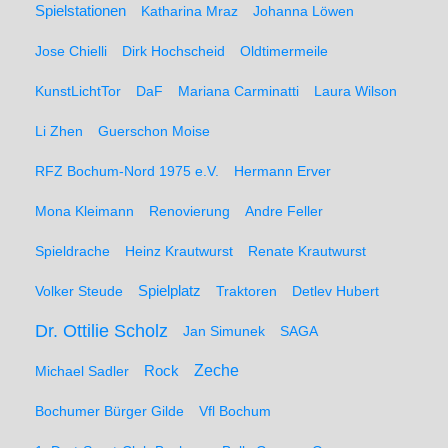
Spielstationen
Katharina Mraz
Johanna Löwen
Jose Chielli
Dirk Hochscheid
Oldtimermeile
KunstLichtTor
DaF
Mariana Carminatti
Laura Wilson
Li Zhen
Guerschon Moise
RFZ Bochum-Nord 1975 e.V.
Hermann Erver
Mona Kleimann
Renovierung
Andre Feller
Spieldrache
Heinz Krautwurst
Renate Krautwurst
Spielplatz
Volker Steude
Traktoren
Detlev Hubert
Dr. Ottilie Scholz
Jan Simunek
SAGA
Zeche
Michael Sadler
Rock
Bochumer Bürger Gilde
Vfl Bochum