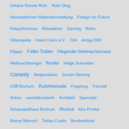
Urbane Künste Ruhr
Ruhr Ding
Hanseatischen Materialverwaltung
Fridays for Future
fridaysforfuture
Klimademo
Gaming
Retro
Videospiele
Insert Coins e.V.
C64
Amiga 500
Falko Traber
Flipper
Fliegender Weihnachtsmann
Weihnachtsengel
Rentier
Helge Schneider
Comedy
Stolpersteine
Gunter Deming
Ruhrtriennale
USB Bochum
Flugzeug
Transall
Airbus
raumlaborberlin
Architekt
Spamalot
Schauspielhaus Bochum
Musical
Kira Primke
Ronny Miersch
Tobias Cosler
Bombenfund