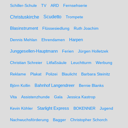
Schiller-Schule
TV
ARD
Fernsehserie
Christuskirche
Scudetto
Trompete
Blasinstrument
Flüssesiedlung
Ruth Joachim
Dennis Mehlan
Ehrendamen
Harpen
Junggesellen-Hauptmann
Ferien
Jürgen Holletzek
Christian Schreier
Litfaßsäule
Leuchtturm
Werbung
Reklame
Plakat
Polizei
Blaulicht
Barbara Steinitz
Björn Kollin
Bahnhof Langendreer
Bernie Blanks
Vita
Assistenzhunde
Gala
Jessica Kastrop
Kevin Köhler
Starlight Express
BOKENNER
Jugend
Nachwuchsförderung
Bagger
Christopher Schorch