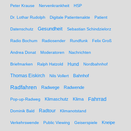
Peter Krause
Nervenkrankheit
HSP
Dr. Lothar Rudolph
Digitale Patientenakte
Patient
Gesundheit
Datenschutz
Sebastian Schindzielorz
Radio Bochum
Radiosender
Rundfunk
Felix Groß
Andrea Donat
Moderatoren
Nachrichten
Hund
Briefmarken
Ralph Hatzold
Nordbahnhof
Thomas Eiskirch
Nils Vollert
Bahnhof
Radfahren
Radwege
Radwende
Fahrrad
Klimaschutz
Klima
Pop-up-Radweg
Radtour
Dominik Bald
Klimanotstand
Kneipe
Verkehrswende
Public Viewing
Geiserspiele