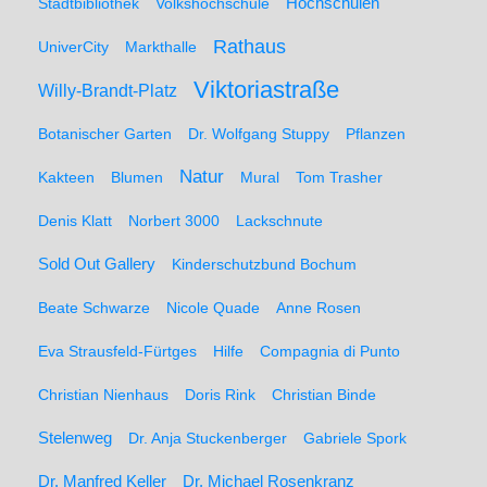
Hochschulen
Stadtbibliothek
Volkshochschule
Rathaus
UniverCity
Markthalle
Viktoriastraße
Willy-Brandt-Platz
Botanischer Garten
Dr. Wolfgang Stuppy
Pflanzen
Natur
Kakteen
Blumen
Mural
Tom Trasher
Denis Klatt
Norbert 3000
Lackschnute
Sold Out Gallery
Kinderschutzbund Bochum
Beate Schwarze
Nicole Quade
Anne Rosen
Eva Strausfeld-Fürtges
Hilfe
Compagnia di Punto
Christian Nienhaus
Doris Rink
Christian Binde
Stelenweg
Dr. Anja Stuckenberger
Gabriele Spork
Dr. Manfred Keller
Dr. Michael Rosenkranz