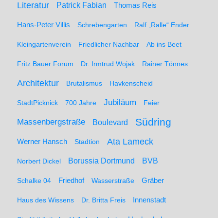
Literatur
Patrick Fabian
Thomas Reis
Hans-Peter Villis
Schrebengarten
Ralf „Ralle“ Ender
Kleingartenverein
Friedlicher Nachbar
Ab ins Beet
Fritz Bauer Forum
Dr. Irmtrud Wojak
Rainer Tönnes
Architektur
Brutalismus
Havkenscheid
Jubiläum
StadtPicknick
700 Jahre
Feier
Südring
Massenbergstraße
Boulevard
Ata Lameck
Werner Hansch
Stadtion
Borussia Dortmund
BVB
Norbert Dickel
Friedhof
Gräber
Schalke 04
Wasserstraße
Haus des Wissens
Dr. Britta Freis
Innenstadt