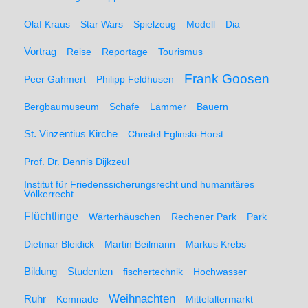
Olaf Kraus
Star Wars
Spielzeug
Modell
Dia
Vortrag
Reise
Reportage
Tourismus
Frank Goosen
Peer Gahmert
Philipp Feldhusen
Bergbaumuseum
Schafe
Lämmer
Bauern
St. Vinzentius Kirche
Christel Eglinski-Horst
Prof. Dr. Dennis Dijkzeul
Institut für Friedenssicherungsrecht und humanitäres
Völkerrecht
Flüchtlinge
Wärterhäuschen
Rechener Park
Park
Dietmar Bleidick
Martin Beilmann
Markus Krebs
Studenten
Bildung
fischertechnik
Hochwasser
Weihnachten
Ruhr
Kemnade
Mittelaltermarkt