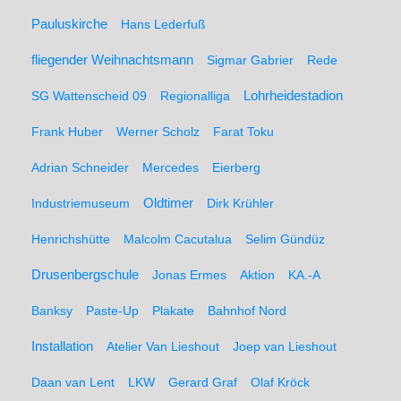
Pauluskirche
Hans Lederfuß
fliegender Weihnachtsmann
Sigmar Gabrier
Rede
SG Wattenscheid 09
Regionalliga
Lohrheidestadion
Frank Huber
Werner Scholz
Farat Toku
Adrian Schneider
Mercedes
Eierberg
Oldtimer
Industriemuseum
Dirk Krühler
Henrichshütte
Malcolm Cacutalua
Selim Gündüz
Drusenbergschule
Jonas Ermes
Aktion
KA.-A
Banksy
Paste-Up
Plakate
Bahnhof Nord
Installation
Atelier Van Lieshout
Joep van Lieshout
Daan van Lent
LKW
Gerard Graf
Olaf Kröck