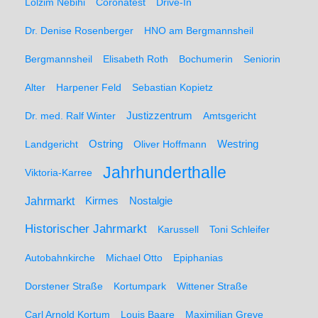
Lolzim Nebihi
Coronatest
Drive-In
Dr. Denise Rosenberger
HNO am Bergmannsheil
Bergmannsheil
Elisabeth Roth
Bochumerin
Seniorin
Alter
Harpener Feld
Sebastian Kopietz
Dr. med. Ralf Winter
Justizzentrum
Amtsgericht
Ostring
Westring
Landgericht
Oliver Hoffmann
Jahrhunderthalle
Viktoria-Karree
Jahrmarkt
Kirmes
Nostalgie
Historischer Jahrmarkt
Karussell
Toni Schleifer
Autobahnkirche
Michael Otto
Epiphanias
Dorstener Straße
Kortumpark
Wittener Straße
Carl Arnold Kortum
Louis Baare
Maximilian Greve