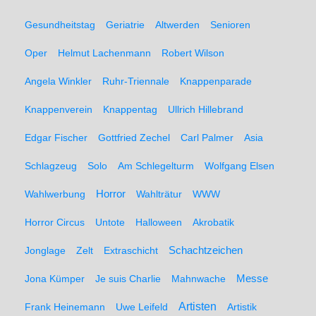
Gesundheitstag
Geriatrie
Altwerden
Senioren
Oper
Helmut Lachenmann
Robert Wilson
Angela Winkler
Ruhr-Triennale
Knappenparade
Knappenverein
Knappentag
Ullrich Hillebrand
Edgar Fischer
Gottfried Zechel
Carl Palmer
Asia
Schlagzeug
Solo
Am Schlegelturm
Wolfgang Elsen
Wahlwerbung
Horror
Wahlträtur
WWW
Horror Circus
Untote
Halloween
Akrobatik
Schachtzeichen
Jonglage
Zelt
Extraschicht
Messe
Jona Kümper
Je suis Charlie
Mahnwache
Artisten
Frank Heinemann
Uwe Leifeld
Artistik