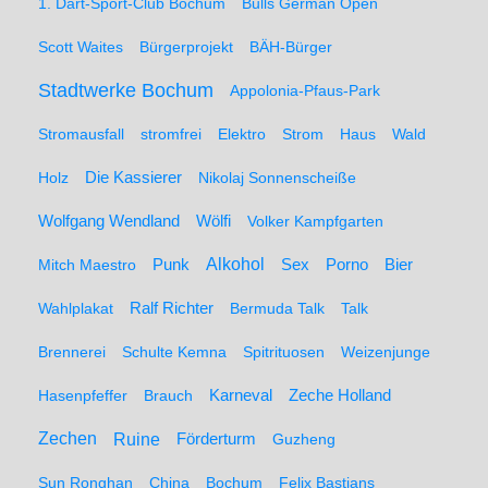
1. Dart-Sport-Club Bochum
Bulls German Open
Scott Waites
Bürgerprojekt
BÄH-Bürger
Stadtwerke Bochum
Appolonia-Pfaus-Park
Stromausfall
stromfrei
Elektro
Strom
Haus
Wald
Holz
Die Kassierer
Nikolaj Sonnenscheiße
Wolfgang Wendland
Wölfi
Volker Kampfgarten
Alkohol
Mitch Maestro
Punk
Sex
Porno
Bier
Wahlplakat
Ralf Richter
Bermuda Talk
Talk
Brennerei
Schulte Kemna
Spitrituosen
Weizenjunge
Hasenpfeffer
Brauch
Karneval
Zeche Holland
Zechen
Ruine
Förderturm
Guzheng
Sun Ronghan
China
Bochum
Felix Bastians