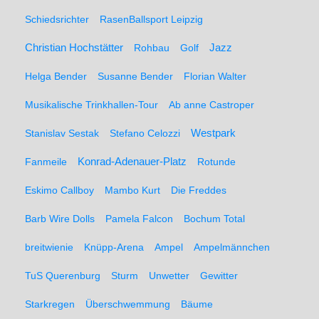
Schiedsrichter
RasenBallsport Leipzig
Christian Hochstätter
Rohbau
Golf
Jazz
Helga Bender
Susanne Bender
Florian Walter
Musikalische Trinkhallen-Tour
Ab anne Castroper
Stanislav Sestak
Stefano Celozzi
Westpark
Fanmeile
Konrad-Adenauer-Platz
Rotunde
Eskimo Callboy
Mambo Kurt
Die Freddes
Barb Wire Dolls
Pamela Falcon
Bochum Total
breitwienie
Knüpp-Arena
Ampel
Ampelmännchen
TuS Querenburg
Sturm
Unwetter
Gewitter
Starkregen
Überschwemmung
Bäume