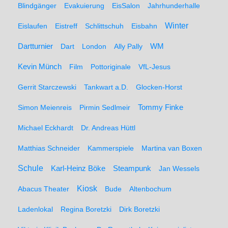
Blindgänger
Evakuierung
EisSalon
Jahrhunderhalle
Winter
Eislaufen
Eistreff
Schlittschuh
Eisbahn
WM
Dartturnier
Dart
London
Ally Pally
Kevin Münch
Film
Pottoriginale
VfL-Jesus
Gerrit Starczewski
Tankwart a.D.
Glocken-Horst
Simon Meienreis
Pirmin Sedlmeir
Tommy Finke
Michael Eckhardt
Dr. Andreas Hüttl
Matthias Schneider
Kammerspiele
Martina van Boxen
Schule
Karl-Heinz Böke
Steampunk
Jan Wessels
Kiosk
Abacus Theater
Bude
Altenbochum
Ladenlokal
Regina Boretzki
Dirk Boretzki