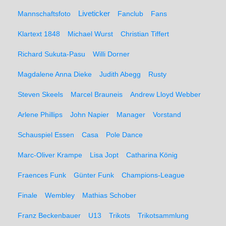
Liveticker
Mannschaftsfoto
Fanclub
Fans
Klartext 1848
Michael Wurst
Christian Tiffert
Richard Sukuta-Pasu
Willi Dorner
Magdalene Anna Dieke
Judith Abegg
Rusty
Steven Skeels
Marcel Brauneis
Andrew Lloyd Webber
Arlene Phillips
John Napier
Manager
Vorstand
Schauspiel Essen
Casa
Pole Dance
Marc-Oliver Krampe
Lisa Jopt
Catharina König
Fraences Funk
Günter Funk
Champions-League
Finale
Wembley
Mathias Schober
Franz Beckenbauer
U13
Trikots
Trikotsammlung