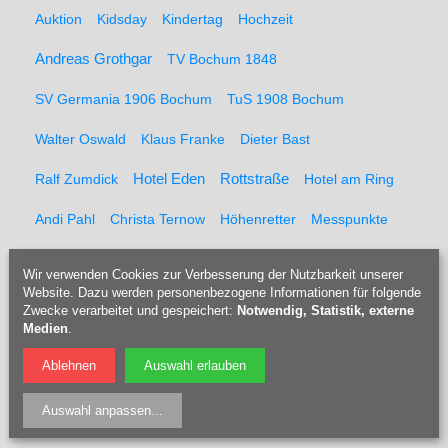
Auktion
Kidsday
Kindertag
Hochzeit
Andreas Grothgar
TV Bochum 1848
SV Germania 1906 Bochum
TuS 1908 Bochum
Walter Oswald
Klaus Franke
Dieter Bast
Rottstraße
Ralf Zumdick
Hotel Eden
Hotel am Ring
Andi Pahl
Christa Ternow
Höhenretter
Messpunkte
Feuerwehr
Kaltblut
Pferderücker
Holzrücker
Wir verwenden Cookies zur Verbesserung der Nutzbarkeit unserer
Website. Dazu werden personenbezogene Informationen für folgende
Udo Berner
Förster
Marcel Müller
Pferd
Forst
Zwecke verarbeitet und gespeichert:
Notwendig, Statistik, externe
Medien
.
Tippelsberg
Jubiläumsfeier
Solidaritätsfest
Ablehnen
Auswahl erlauben
Rainer Einenkel
Hennes Bender
Fritz Eckenga
Auswahl anpassen
...
Bücherei
Kaberettist
Flötenbau
Blockflötenbau