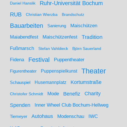
Ruhr-Universität Bochum
Daniel Hanslik
RUB
Christian Wierzba
Brandschutz
Bauarbeiten
Maischützen
Sanierung
Maiabendfest
Maischützenfest
Tradition
Fußmarsch
Stefan Vahldieck
Björn Sauerland
Festival
Puppentheater
Fidena
Theater
Figurentheater
Puppenspielkunst
Kortumstraße
Husemannplatz
Schauspiel
Mode
Charity
Benefiz
Christofer Schmidt
Spenden
Inner Wheel Club Bochum-Hellweg
Autohaus
IWC
Modenschau
Tiemeyer