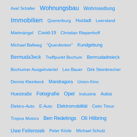
Wohnungsbau
Wohnsiedlung
Axel Schäfer
Immobilien
Hustadt
Querenburg
Leerstand
Mietmängel
Covid-19
Christian Riepenhoff
Michael Ballweg
"Querdenker"
Kundgebung
Bermuda3eck
Bermudadreieck
Treffpunkt Bochum
Bochumer Ausgehviertel
Leo Bauer
Dirk Steinbrecher
Dennis Kleinbeck
Mandragora
Union-Kino
Fotografie
Opel
Huestraße
Industrie
Autos
Elektro-Auto
E-Auto
Elektromobilität
Cetin Timur
Ben Redelings
Oli Hilbring
Tropos Motors
Uwe Fellensiek
Peter Közle
Michael Schulz