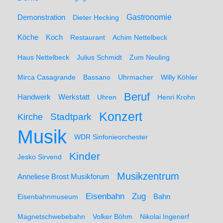
Demonstration
Gastronomie
Dieter Hecking
Koch
Köche
Restaurant
Achim Nettelbeck
Haus Nettelbeck
Julius Schmidt
Zum Neuling
Mirca Casagrande
Bassano
Uhrmacher
Willy Köhler
Beruf
Werkstatt
Handwerk
Uhren
Henri Krohn
Konzert
Stadtpark
Kirche
Musik
WDR Sinfonieorchester
Kinder
Jesko Sirvend
Musikzentrum
Anneliese Brost Musikforum
Zug
Eisenbahn
Eisenbahnmuseum
Bahn
Magnetschwebebahn
Volker Böhm
Nikolai Ingenerf