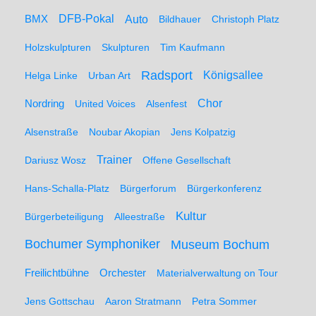
BMX
DFB-Pokal
Auto
Bildhauer
Christoph Platz
Holzskulpturen
Skulpturen
Tim Kaufmann
Radsport
Königsallee
Helga Linke
Urban Art
Nordring
Chor
United Voices
Alsenfest
Alsenstraße
Noubar Akopian
Jens Kolpatzig
Trainer
Dariusz Wosz
Offene Gesellschaft
Hans-Schalla-Platz
Bürgerforum
Bürgerkonferenz
Kultur
Bürgerbeteiligung
Alleestraße
Bochumer Symphoniker
Museum Bochum
Freilichtbühne
Orchester
Materialverwaltung on Tour
Jens Gottschau
Aaron Stratmann
Petra Sommer