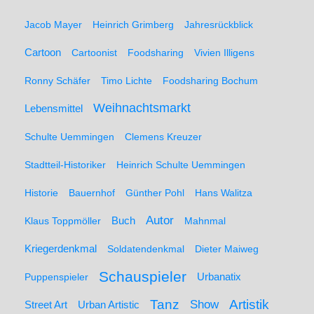
Jacob Mayer
Heinrich Grimberg
Jahresrückblick
Cartoon
Cartoonist
Foodsharing
Vivien Illigens
Ronny Schäfer
Timo Lichte
Foodsharing Bochum
Weihnachtsmarkt
Lebensmittel
Schulte Uemmingen
Clemens Kreuzer
Stadtteil-Historiker
Heinrich Schulte Uemmingen
Historie
Bauernhof
Günther Pohl
Hans Walitza
Autor
Klaus Toppmöller
Buch
Mahnmal
Kriegerdenkmal
Soldatendenkmal
Dieter Maiweg
Schauspieler
Puppenspieler
Urbanatix
Artistik
Tanz
Show
Street Art
Urban Artistic