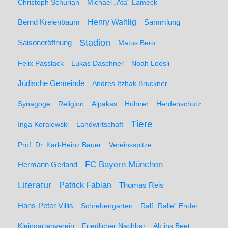
Christoph Schurian
Michael „Ata“ Lameck
Henry Wahlig
Sammlung
Bernd Kreienbaum
Stadion
Saisoneröffnung
Matus Bero
Felix Passlack
Lukas Daschner
Noah Loosli
Jüdische Gemeinde
Andres Itzhak Bruckner
Synagoge
Religion
Alpakas
Hühner
Herdenschutz
Tiere
Inga Koralewski
Landwirtschaft
Prof. Dr. Karl-Heinz Bauer
Vereinsspitze
FC Bayern München
Hermann Gerland
Literatur
Patrick Fabian
Thomas Reis
Hans-Peter Villis
Schrebengarten
Ralf „Ralle“ Ender
Kleingartenverein
Friedlicher Nachbar
Ab ins Beet