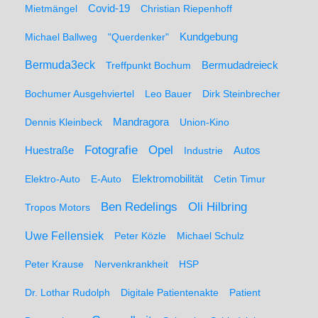
Mietmängel
Covid-19
Christian Riepenhoff
Michael Ballweg
"Querdenker"
Kundgebung
Bermuda3eck
Bermudadreieck
Treffpunkt Bochum
Bochumer Ausgehviertel
Leo Bauer
Dirk Steinbrecher
Dennis Kleinbeck
Mandragora
Union-Kino
Fotografie
Opel
Huestraße
Industrie
Autos
Elektro-Auto
E-Auto
Elektromobilität
Cetin Timur
Ben Redelings
Oli Hilbring
Tropos Motors
Uwe Fellensiek
Peter Közle
Michael Schulz
Peter Krause
Nervenkrankheit
HSP
Dr. Lothar Rudolph
Digitale Patientenakte
Patient