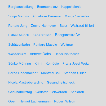
Bergbausiedlung
Beamtenplatz
Kappskolonie
Sonja Mertins
Anneliese Baranski
Marga Serwatka
Renate Jung
Zeche Hannover
Baltz
Waltraud Ehlert
Bongardstraße
Esther Münch
Kabarettistin
Schützenbahn
Fanfare Masolo
Weitmar
Annette Dabs
Wasserturm
Heiter bis tödlich
Sönke Möhring
Krimi
Komödie
Franz Josef Wetz
Bernd Rademacher
Manfred Böll
Stephan Ullrich
Nicola Mastroberardino
Gesundheitscheck
Gesundheitstag
Geriatrie
Altwerden
Senioren
Oper
Helmut Lachenmann
Robert Wilson