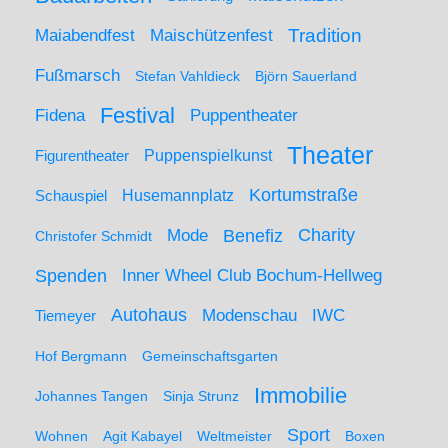
Maiabendfest
Maischützenfest
Tradition
Fußmarsch
Stefan Vahldieck
Björn Sauerland
Festival
Puppentheater
Fidena
Theater
Figurentheater
Puppenspielkunst
Kortumstraße
Husemannplatz
Schauspiel
Mode
Charity
Benefiz
Christofer Schmidt
Spenden
Inner Wheel Club Bochum-Hellweg
Autohaus
IWC
Modenschau
Tiemeyer
Hof Bergmann
Gemeinschaftsgarten
Immobilie
Johannes Tangen
Sinja Strunz
Sport
Wohnen
Agit Kabayel
Weltmeister
Boxen