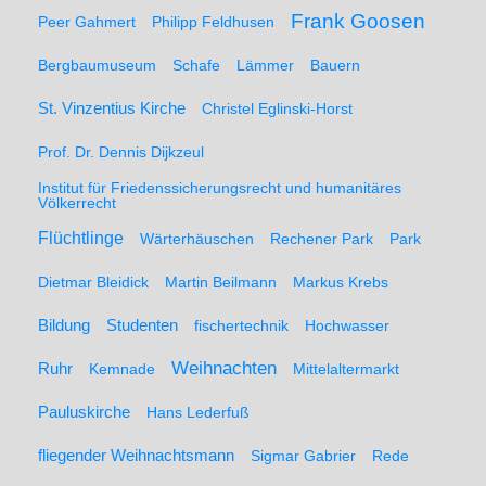
Frank Goosen
Peer Gahmert
Philipp Feldhusen
Bergbaumuseum
Schafe
Lämmer
Bauern
St. Vinzentius Kirche
Christel Eglinski-Horst
Prof. Dr. Dennis Dijkzeul
Institut für Friedenssicherungsrecht und humanitäres
Völkerrecht
Flüchtlinge
Wärterhäuschen
Rechener Park
Park
Dietmar Bleidick
Martin Beilmann
Markus Krebs
Studenten
Bildung
fischertechnik
Hochwasser
Weihnachten
Ruhr
Kemnade
Mittelaltermarkt
Pauluskirche
Hans Lederfuß
fliegender Weihnachtsmann
Sigmar Gabrier
Rede