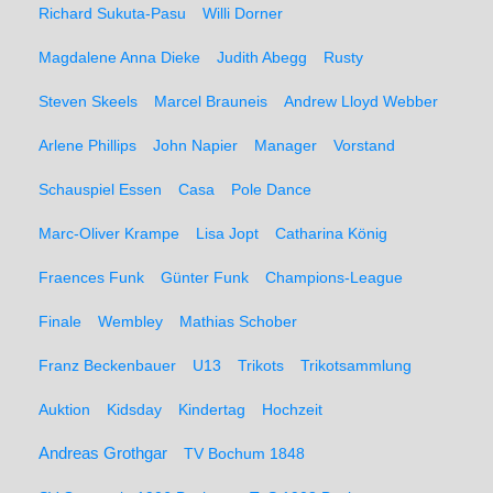
Richard Sukuta-Pasu
Willi Dorner
Magdalene Anna Dieke
Judith Abegg
Rusty
Steven Skeels
Marcel Brauneis
Andrew Lloyd Webber
Arlene Phillips
John Napier
Manager
Vorstand
Schauspiel Essen
Casa
Pole Dance
Marc-Oliver Krampe
Lisa Jopt
Catharina König
Fraences Funk
Günter Funk
Champions-League
Finale
Wembley
Mathias Schober
Franz Beckenbauer
U13
Trikots
Trikotsammlung
Auktion
Kidsday
Kindertag
Hochzeit
Andreas Grothgar
TV Bochum 1848