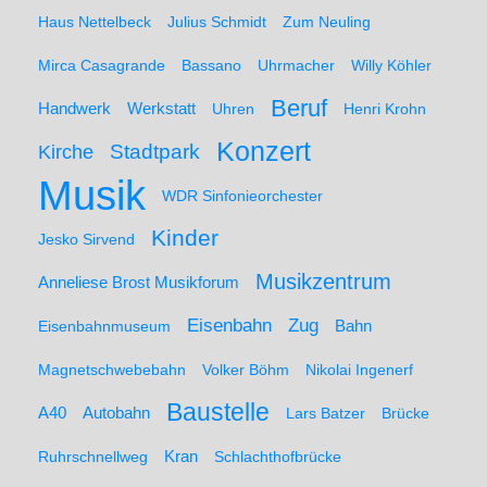
Haus Nettelbeck
Julius Schmidt
Zum Neuling
Mirca Casagrande
Bassano
Uhrmacher
Willy Köhler
Beruf
Werkstatt
Handwerk
Uhren
Henri Krohn
Konzert
Stadtpark
Kirche
Musik
WDR Sinfonieorchester
Kinder
Jesko Sirvend
Musikzentrum
Anneliese Brost Musikforum
Zug
Eisenbahn
Eisenbahnmuseum
Bahn
Magnetschwebebahn
Volker Böhm
Nikolai Ingenerf
Baustelle
A40
Autobahn
Lars Batzer
Brücke
Ruhrschnellweg
Kran
Schlachthofbrücke