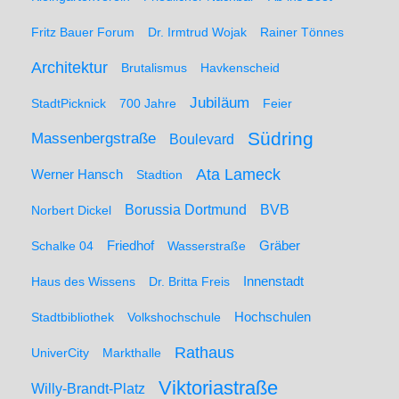
Fritz Bauer Forum
Dr. Irmtrud Wojak
Rainer Tönnes
Architektur
Brutalismus
Havkenscheid
Jubiläum
StadtPicknick
700 Jahre
Feier
Südring
Massenbergstraße
Boulevard
Ata Lameck
Werner Hansch
Stadtion
Borussia Dortmund
BVB
Norbert Dickel
Friedhof
Gräber
Schalke 04
Wasserstraße
Haus des Wissens
Dr. Britta Freis
Innenstadt
Hochschulen
Stadtbibliothek
Volkshochschule
Rathaus
UniverCity
Markthalle
Viktoriastraße
Willy-Brandt-Platz