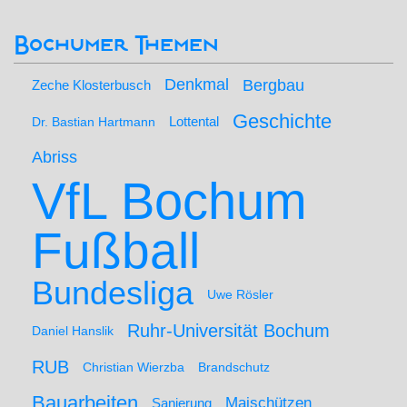
Bochumer Themen
Denkmal
Bergbau
Zeche Klosterbusch
Geschichte
Lottental
Dr. Bastian Hartmann
Abriss
VfL Bochum
Fußball
Bundesliga
Uwe Rösler
Ruhr-Universität Bochum
Daniel Hanslik
RUB
Christian Wierzba
Brandschutz
Bauarbeiten
Maischützen
Sanierung