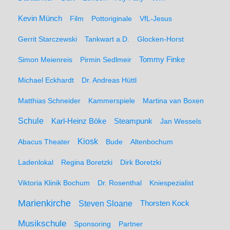
Kevin Münch
Film
Pottoriginale
VfL-Jesus
Gerrit Starczewski
Tankwart a.D.
Glocken-Horst
Simon Meienreis
Pirmin Sedlmeir
Tommy Finke
Michael Eckhardt
Dr. Andreas Hüttl
Matthias Schneider
Kammerspiele
Martina van Boxen
Schule
Karl-Heinz Böke
Steampunk
Jan Wessels
Kiosk
Abacus Theater
Bude
Altenbochum
Ladenlokal
Regina Boretzki
Dirk Boretzki
Viktoria Klinik Bochum
Dr. Rosenthal
Kniespezialist
Marienkirche
Steven Sloane
Thorsten Kock
Musikschule
Sponsoring
Partner