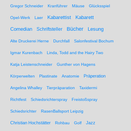
Gregor Schneider
Kranführer
Mäuse
Glücksspiel
Kabarett
Kabarettist
Opel-Werk
Laer
Comedian
Bücher
Lesung
Schriftsteller
Alte Druckerei Herne
Durchfall
Salonfestival Bochum
Igmar Kurenbach
Linda, Todd and the Hairy Two
Katja Leistenschneider
Gunther von Hagens
Präperation
Körperwelten
Plastinate
Anatomie
Angelina Whalley
Tierpräparation
Taxidermi
Richtfest
Schiedsrichterspray
Freistoßspray
Schiedsrichter
RasenBallsport Leipzig
Christian Hochstätter
Rohbau
Golf
Jazz