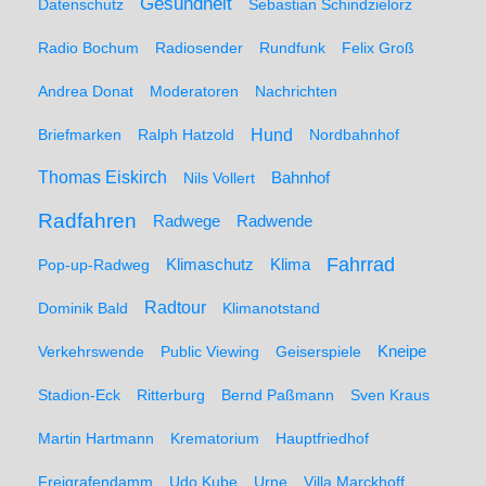
Gesundheit
Datenschutz
Sebastian Schindzielorz
Radio Bochum
Radiosender
Rundfunk
Felix Groß
Andrea Donat
Moderatoren
Nachrichten
Hund
Briefmarken
Ralph Hatzold
Nordbahnhof
Thomas Eiskirch
Nils Vollert
Bahnhof
Radfahren
Radwege
Radwende
Fahrrad
Klimaschutz
Klima
Pop-up-Radweg
Radtour
Dominik Bald
Klimanotstand
Kneipe
Verkehrswende
Public Viewing
Geiserspiele
Stadion-Eck
Ritterburg
Bernd Paßmann
Sven Kraus
Martin Hartmann
Krematorium
Hauptfriedhof
Freigrafendamm
Udo Kube
Urne
Villa Marckhoff