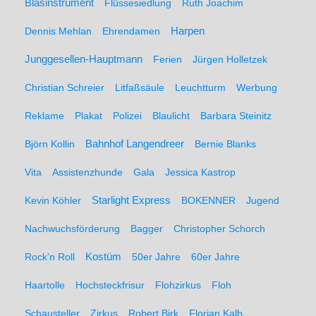
Blasinstrument
Flüssesiedlung
Ruth Joachim
Dennis Mehlan
Ehrendamen
Harpen
Junggesellen-Hauptmann
Ferien
Jürgen Holletzek
Christian Schreier
Litfaßsäule
Leuchtturm
Werbung
Reklame
Plakat
Polizei
Blaulicht
Barbara Steinitz
Björn Kollin
Bahnhof Langendreer
Bernie Blanks
Vita
Assistenzhunde
Gala
Jessica Kastrop
Kevin Köhler
Starlight Express
BOKENNER
Jugend
Nachwuchsförderung
Bagger
Christopher Schorch
Rock'n Roll
Kostüm
50er Jahre
60er Jahre
Haartolle
Hochsteckfrisur
Flohzirkus
Floh
Schausteller
Zirkus
Robert Birk
Florian Kalb