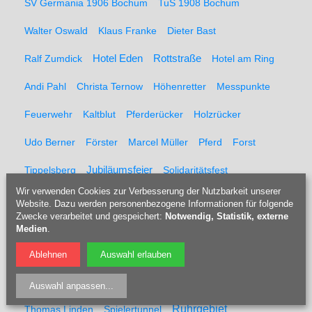
SV Germania 1906 Bochum
TuS 1908 Bochum
Walter Oswald
Klaus Franke
Dieter Bast
Rottstraße
Ralf Zumdick
Hotel Eden
Hotel am Ring
Andi Pahl
Christa Ternow
Höhenretter
Messpunkte
Feuerwehr
Kaltblut
Pferderücker
Holzrücker
Udo Berner
Förster
Marcel Müller
Pferd
Forst
Tippelsberg
Jubiläumsfeier
Solidaritätsfest
Wir verwenden Cookies zur Verbesserung der Nutzbarkeit unserer
Rainer Einenkel
Hennes Bender
Fritz Eckenga
Website. Dazu werden personenbezogene Informationen für folgende
Zwecke verarbeitet und gespeichert:
Notwendig, Statistik, externe
Bücherei
Kaberettist
Flötenbau
Blockflötenbau
Medien
.
Doris Kulossa
Holzblasinstrumentenmacherin
Flöte
Ablehnen
Auswahl erlauben
Blockflöte
Karsten Neitzel
Jens Todt
Auswahl anpassen
...
Ruhrgebiet
Thomas Linden
Spielertunnel