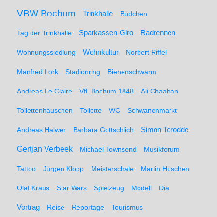
VBW Bochum
Trinkhalle
Büdchen
Sparkassen-Giro
Radrennen
Tag der Trinkhalle
Wohnungssiedlung
Wohnkultur
Norbert Riffel
Manfred Lork
Stadionring
Bienenschwarm
Andreas Le Claire
VfL Bochum 1848
Ali Chaaban
Toilettenhäuschen
Toilette
WC
Schwanenmarkt
Simon Terodde
Andreas Halwer
Barbara Gottschlich
Gertjan Verbeek
Michael Townsend
Musikforum
Tattoo
Jürgen Klopp
Meisterschale
Martin Hüschen
Olaf Kraus
Star Wars
Spielzeug
Modell
Dia
Vortrag
Reise
Reportage
Tourismus