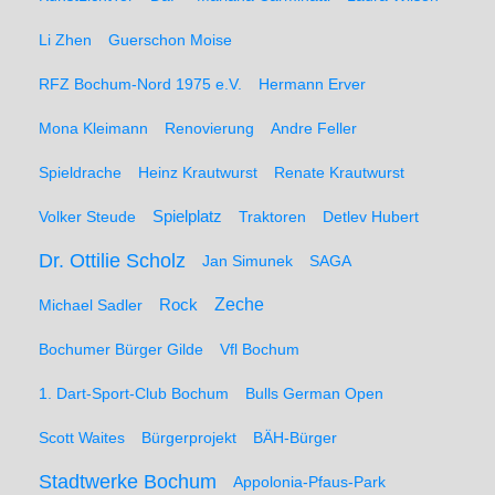
Li Zhen
Guerschon Moise
RFZ Bochum-Nord 1975 e.V.
Hermann Erver
Mona Kleimann
Renovierung
Andre Feller
Spieldrache
Heinz Krautwurst
Renate Krautwurst
Spielplatz
Volker Steude
Traktoren
Detlev Hubert
Dr. Ottilie Scholz
Jan Simunek
SAGA
Zeche
Michael Sadler
Rock
Bochumer Bürger Gilde
Vfl Bochum
1. Dart-Sport-Club Bochum
Bulls German Open
Scott Waites
Bürgerprojekt
BÄH-Bürger
Stadtwerke Bochum
Appolonia-Pfaus-Park