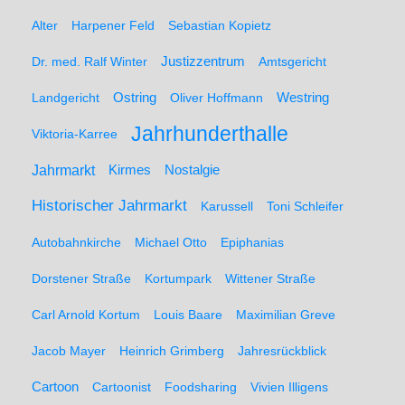
Alter
Harpener Feld
Sebastian Kopietz
Dr. med. Ralf Winter
Justizzentrum
Amtsgericht
Ostring
Westring
Landgericht
Oliver Hoffmann
Jahrhunderthalle
Viktoria-Karree
Jahrmarkt
Kirmes
Nostalgie
Historischer Jahrmarkt
Karussell
Toni Schleifer
Autobahnkirche
Michael Otto
Epiphanias
Dorstener Straße
Kortumpark
Wittener Straße
Carl Arnold Kortum
Louis Baare
Maximilian Greve
Jacob Mayer
Heinrich Grimberg
Jahresrückblick
Cartoon
Cartoonist
Foodsharing
Vivien Illigens