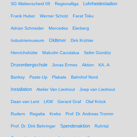
SG Wattenscheid 09
Regionalliga
Lohrheidestadion
Frank Huber
Werner Scholz
Farat Toku
Adrian Schneider
Mercedes
Eierberg
Oldtimer
Industriemuseum
Dirk Krühler
Henrichshütte
Malcolm Cacutalua
Selim Gündüz
Drusenbergschule
Jonas Ermes
Aktion
KA.-A
Banksy
Paste-Up
Plakate
Bahnhof Nord
Installation
Atelier Van Lieshout
Joep van Lieshout
Daan van Lent
LKW
Gerard Graf
Olaf Kröck
Rudern
Regatta
Krebs
Prof. Dr. Andreas Tromm
Spendenaktion
Prof. Dr. Dirk Behringer
Ruhrtal