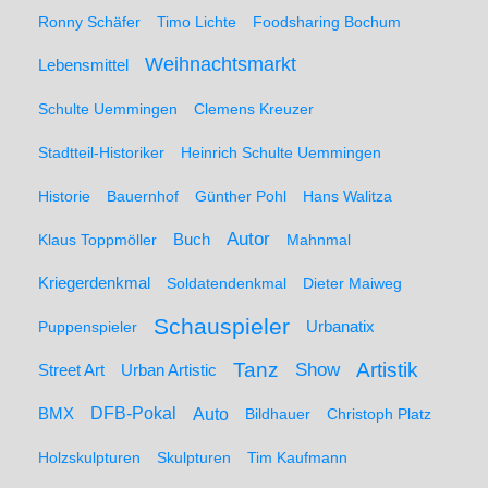
Ronny Schäfer
Timo Lichte
Foodsharing Bochum
Weihnachtsmarkt
Lebensmittel
Schulte Uemmingen
Clemens Kreuzer
Stadtteil-Historiker
Heinrich Schulte Uemmingen
Historie
Bauernhof
Günther Pohl
Hans Walitza
Autor
Klaus Toppmöller
Buch
Mahnmal
Kriegerdenkmal
Soldatendenkmal
Dieter Maiweg
Schauspieler
Puppenspieler
Urbanatix
Artistik
Tanz
Show
Street Art
Urban Artistic
BMX
DFB-Pokal
Auto
Bildhauer
Christoph Platz
Holzskulpturen
Skulpturen
Tim Kaufmann