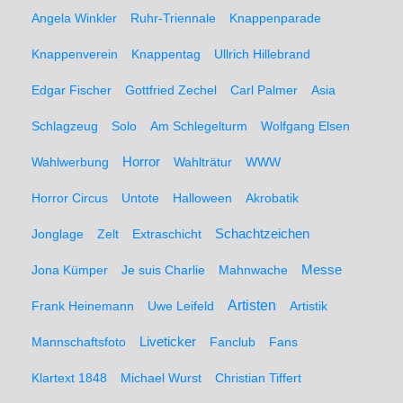
Angela Winkler
Ruhr-Triennale
Knappenparade
Knappenverein
Knappentag
Ullrich Hillebrand
Edgar Fischer
Gottfried Zechel
Carl Palmer
Asia
Schlagzeug
Solo
Am Schlegelturm
Wolfgang Elsen
Wahlwerbung
Horror
Wahlträtur
WWW
Horror Circus
Untote
Halloween
Akrobatik
Schachtzeichen
Jonglage
Zelt
Extraschicht
Messe
Jona Kümper
Je suis Charlie
Mahnwache
Artisten
Frank Heinemann
Uwe Leifeld
Artistik
Liveticker
Mannschaftsfoto
Fanclub
Fans
Klartext 1848
Michael Wurst
Christian Tiffert