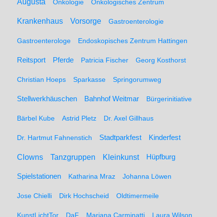
Augusta
Onkologie
Onkologisches Zentrum
Krankenhaus
Vorsorge
Gastroenterologie
Gastroenterologe
Endoskopisches Zentrum Hattingen
Pferde
Reitsport
Patricia Fischer
Georg Kosthorst
Christian Hoeps
Sparkasse
Springorumweg
Stellwerkhäuschen
Bahnhof Weitmar
Bürgerinitiative
Bärbel Kube
Astrid Pletz
Dr. Axel Gillhaus
Stadtparkfest
Kinderfest
Dr. Hartmut Fahnenstich
Clowns
Tanzgruppen
Kleinkunst
Hüpfburg
Spielstationen
Katharina Mraz
Johanna Löwen
Jose Chielli
Dirk Hochscheid
Oldtimermeile
KunstLichtTor
DaF
Mariana Carminatti
Laura Wilson