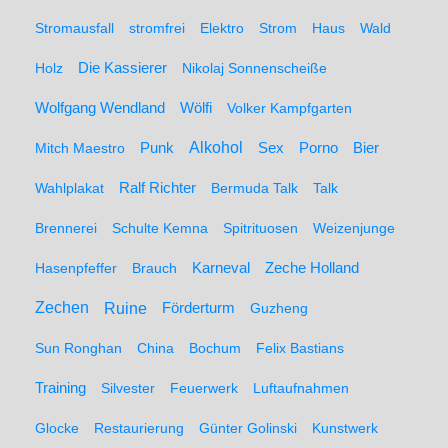
Stromausfall
stromfrei
Elektro
Strom
Haus
Wald
Holz
Die Kassierer
Nikolaj Sonnenscheiße
Wolfgang Wendland
Wölfi
Volker Kampfgarten
Alkohol
Mitch Maestro
Punk
Sex
Porno
Bier
Wahlplakat
Ralf Richter
Bermuda Talk
Talk
Brennerei
Schulte Kemna
Spitrituosen
Weizenjunge
Hasenpfeffer
Brauch
Karneval
Zeche Holland
Zechen
Ruine
Förderturm
Guzheng
Sun Ronghan
China
Bochum
Felix Bastians
Training
Silvester
Feuerwerk
Luftaufnahmen
Glocke
Restaurierung
Günter Golinski
Kunstwerk