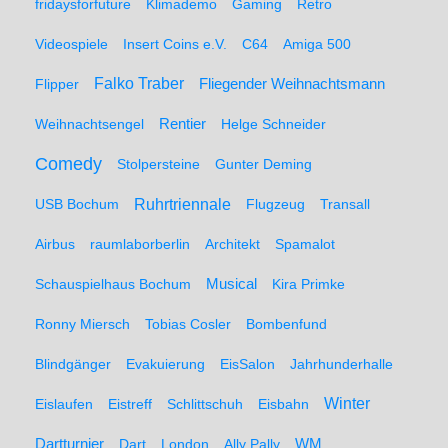
fridaysforfuture
Klimademo
Gaming
Retro
Videospiele
Insert Coins e.V.
C64
Amiga 500
Falko Traber
Flipper
Fliegender Weihnachtsmann
Weihnachtsengel
Rentier
Helge Schneider
Comedy
Stolpersteine
Gunter Deming
Ruhrtriennale
USB Bochum
Flugzeug
Transall
Airbus
raumlaborberlin
Architekt
Spamalot
Schauspielhaus Bochum
Musical
Kira Primke
Ronny Miersch
Tobias Cosler
Bombenfund
Blindgänger
Evakuierung
EisSalon
Jahrhunderhalle
Winter
Eislaufen
Eistreff
Schlittschuh
Eisbahn
WM
Dartturnier
Dart
London
Ally Pally