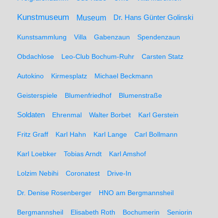
Kunstmuseum
Museum
Dr. Hans Günter Golinski
Kunstsammlung
Villa
Gabenzaun
Spendenzaun
Obdachlose
Leo-Club Bochum-Ruhr
Carsten Statz
Autokino
Kirmesplatz
Michael Beckmann
Geisterspiele
Blumenfriedhof
Blumenstraße
Soldaten
Ehrenmal
Walter Borbet
Karl Gerstein
Fritz Graff
Karl Hahn
Karl Lange
Carl Bollmann
Karl Loebker
Tobias Arndt
Karl Amshof
Lolzim Nebihi
Coronatest
Drive-In
Dr. Denise Rosenberger
HNO am Bergmannsheil
Bergmannsheil
Elisabeth Roth
Bochumerin
Seniorin