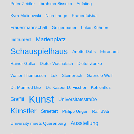
Peter Zeidler
Ibrahima Sissoko
Aufstieg
Kyra Malinowski
Nina Lange
Frauenfußball
Frauenmannschaft
Geigenbauer
Lukas Kehnen
Marienplatz
Instrument
Schauspielhaus
Anette Dabs
Ehrenamt
Rainer Galka
Dieter Wachatsch
Dieter Zunke
Walter Thomassen
Lok
Steinbruch
Gabriele Wolf
Dr. Manfred Brix
Dr. Kasper D. Fischer
Kohlenflöz
Kunst
Graffiti
Universitätsstraße
Künstler
Streetart
Philipp Unger
Ralf d'Atri
Ausstellung
University meets Querenburg