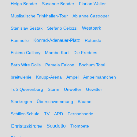
Helga Bender
Susanne Bender
Florian Walter
Musikalische Trinkhallen-Tour
Ab anne Castroper
Stanislav Sestak
Stefano Celozzi
Westpark
Fanmeile
Konrad-Adenauer-Platz
Rotunde
Eskimo Callboy
Mambo Kurt
Die Freddes
Barb Wire Dolls
Pamela Falcon
Bochum Total
breitwienie
Knüpp-Arena
Ampel
Ampelmännchen
TuS Querenburg
Sturm
Unwetter
Gewitter
Starkregen
Überschwemmung
Bäume
Schiller-Schule
TV
ARD
Fernsehserie
Christuskirche
Scudetto
Trompete