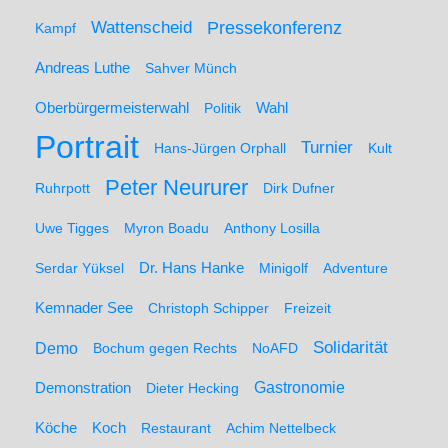
Wattenscheid
Pressekonferenz
Kampf
Andreas Luthe
Sahver Münch
Oberbürgermeisterwahl
Politik
Wahl
Portrait
Turnier
Hans-Jürgen Orphall
Kult
Peter Neururer
Ruhrpott
Dirk Dufner
Uwe Tigges
Myron Boadu
Anthony Losilla
Serdar Yüksel
Dr. Hans Hanke
Minigolf
Adventure
Kemnader See
Christoph Schipper
Freizeit
Solidarität
Demo
Bochum gegen Rechts
NoAFD
Demonstration
Gastronomie
Dieter Hecking
Koch
Köche
Restaurant
Achim Nettelbeck