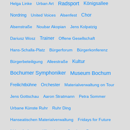
Radsport
Königsallee
Helga Linke
Urban Art
Nordring
Chor
United Voices
Alsenfest
Alsenstraße
Noubar Akopian
Jens Kolpatzig
Trainer
Dariusz Wosz
Offene Gesellschaft
Hans-Schalla-Platz
Bürgerforum
Bürgerkonferenz
Kultur
Bürgerbeteiligung
Alleestraße
Bochumer Symphoniker
Museum Bochum
Freilichtbühne
Orchester
Materialverwaltung on Tour
Jens Gottschau
Aaron Stratmann
Petra Sommer
Urbane Künste Ruhr
Ruhr Ding
Hanseatischen Materialverwaltung
Fridays for Future