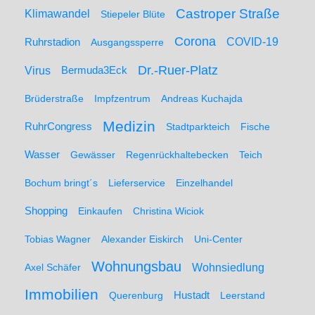
Castroper Straße
Klimawandel
Stiepeler Blüte
Corona
Ruhrstadion
COVID-19
Ausgangssperre
Dr.-Ruer-Platz
Virus
Bermuda3Eck
Brüderstraße
Impfzentrum
Andreas Kuchajda
Medizin
RuhrCongress
Stadtparkteich
Fische
Wasser
Gewässer
Regenrückhaltebecken
Teich
Bochum bringt´s
Lieferservice
Einzelhandel
Shopping
Einkaufen
Christina Wiciok
Tobias Wagner
Alexander Eiskirch
Uni-Center
Wohnungsbau
Wohnsiedlung
Axel Schäfer
Immobilien
Hustadt
Querenburg
Leerstand