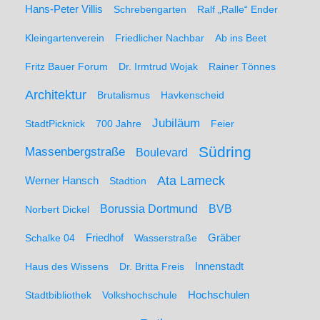
Hans-Peter Villis
Schrebengarten
Ralf „Ralle“ Ender
Kleingartenverein
Friedlicher Nachbar
Ab ins Beet
Fritz Bauer Forum
Dr. Irmtrud Wojak
Rainer Tönnes
Architektur
Brutalismus
Havkenscheid
Jubiläum
StadtPicknick
700 Jahre
Feier
Südring
Massenbergstraße
Boulevard
Ata Lameck
Werner Hansch
Stadtion
Borussia Dortmund
BVB
Norbert Dickel
Friedhof
Gräber
Schalke 04
Wasserstraße
Haus des Wissens
Dr. Britta Freis
Innenstadt
Hochschulen
Stadtbibliothek
Volkshochschule