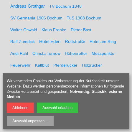
Andreas Grothgar
TV Bochum 1848
SV Germania 1906 Bochum
TuS 1908 Bochum
Walter Oswald
Klaus Franke
Dieter Bast
Rottstraße
Ralf Zumdick
Hotel Eden
Hotel am Ring
Andi Pahl
Christa Ternow
Höhenretter
Messpunkte
Feuerwehr
Kaltblut
Pferderücker
Holzrücker
Udo Berner
Förster
Marcel Müller
Pferd
Forst
Wir verwenden Cookies zur Verbesserung der Nutzbarkeit unserer
Website. Dazu werden personenbezogene Informationen für folgende
Tippelsberg
Jubiläumsfeier
Solidaritätsfest
Zwecke verarbeitet und gespeichert:
Notwendig, Statistik, externe
Medien
.
Rainer Einenkel
Hennes Bender
Fritz Eckenga
Ablehnen
Auswahl erlauben
Bücherei
Kaberettist
Flötenbau
Blockflötenbau
Auswahl anpassen
...
Doris Kulossa
Holzblasinstrumentenmacherin
Flöte