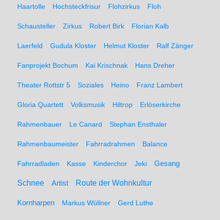
Haartolle
Hochsteckfrisur
Flohzirkus
Floh
Schausteller
Zirkus
Robert Birk
Florian Kalb
Laerfeld
Gudula Kloster
Helmut Kloster
Ralf Zänger
Fanprojekt Bochum
Kai Krischnak
Hans Dreher
Theater Rottstr 5
Soziales
Heino
Franz Lambert
Gloria Quartett
Volksmusik
Hiltrop
Erlöserkirche
Rahmenbauer
Le Canard
Stephan Ensthaler
Rahmenbaumeister
Fahrradrahmen
Balance
Gesang
Fahrradladen
Kasse
Kinderchor
Jeki
Schnee
Route der Wohnkultur
Artist
Kornharpen
Markus Wüllner
Gerd Luthe