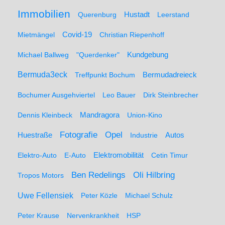
Immobilien
Hustadt
Querenburg
Leerstand
Mietmängel
Covid-19
Christian Riepenhoff
Michael Ballweg
"Querdenker"
Kundgebung
Bermuda3eck
Bermudadreieck
Treffpunkt Bochum
Bochumer Ausgehviertel
Leo Bauer
Dirk Steinbrecher
Dennis Kleinbeck
Mandragora
Union-Kino
Fotografie
Opel
Huestraße
Industrie
Autos
Elektro-Auto
E-Auto
Elektromobilität
Cetin Timur
Ben Redelings
Oli Hilbring
Tropos Motors
Uwe Fellensiek
Peter Közle
Michael Schulz
Peter Krause
Nervenkrankheit
HSP