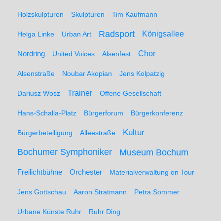
Holzskulpturen
Skulpturen
Tim Kaufmann
Radsport
Königsallee
Helga Linke
Urban Art
Nordring
Chor
United Voices
Alsenfest
Alsenstraße
Noubar Akopian
Jens Kolpatzig
Trainer
Dariusz Wosz
Offene Gesellschaft
Hans-Schalla-Platz
Bürgerforum
Bürgerkonferenz
Kultur
Bürgerbeteiligung
Alleestraße
Bochumer Symphoniker
Museum Bochum
Freilichtbühne
Orchester
Materialverwaltung on Tour
Jens Gottschau
Aaron Stratmann
Petra Sommer
Urbane Künste Ruhr
Ruhr Ding