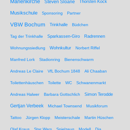
Marienkirche
Steven Sloane
Thorsten Kock
Musikschule
Sponsoring
Partner
VBW Bochum
Trinkhalle
Büdchen
Sparkassen-Giro
Radrennen
Tag der Trinkhalle
Wohnungssiedlung
Wohnkultur
Norbert Riffel
Manfred Lork
Stadionring
Bienenschwarm
Andreas Le Claire
VfL Bochum 1848
Ali Chaaban
Toilettenhäuschen
Toilette
WC
Schwanenmarkt
Simon Terodde
Andreas Halwer
Barbara Gottschlich
Gertjan Verbeek
Michael Townsend
Musikforum
Tattoo
Jürgen Klopp
Meisterschale
Martin Hüschen
Olaf Kraus
Star Wars
Spielzeug
Modell
Dia