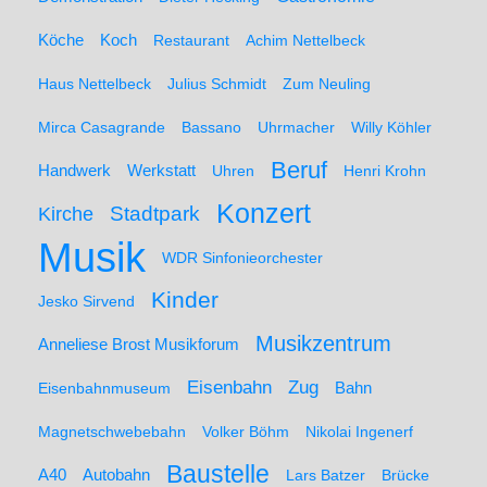
Koch
Köche
Restaurant
Achim Nettelbeck
Haus Nettelbeck
Julius Schmidt
Zum Neuling
Mirca Casagrande
Bassano
Uhrmacher
Willy Köhler
Beruf
Werkstatt
Handwerk
Uhren
Henri Krohn
Konzert
Stadtpark
Kirche
Musik
WDR Sinfonieorchester
Kinder
Jesko Sirvend
Musikzentrum
Anneliese Brost Musikforum
Zug
Eisenbahn
Eisenbahnmuseum
Bahn
Magnetschwebebahn
Volker Böhm
Nikolai Ingenerf
Baustelle
A40
Autobahn
Lars Batzer
Brücke