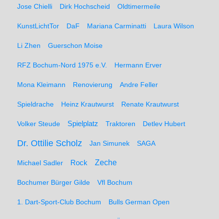
Jose Chielli
Dirk Hochscheid
Oldtimermeile
KunstLichtTor
DaF
Mariana Carminatti
Laura Wilson
Li Zhen
Guerschon Moise
RFZ Bochum-Nord 1975 e.V.
Hermann Erver
Mona Kleimann
Renovierung
Andre Feller
Spieldrache
Heinz Krautwurst
Renate Krautwurst
Spielplatz
Volker Steude
Traktoren
Detlev Hubert
Dr. Ottilie Scholz
Jan Simunek
SAGA
Zeche
Michael Sadler
Rock
Bochumer Bürger Gilde
Vfl Bochum
1. Dart-Sport-Club Bochum
Bulls German Open