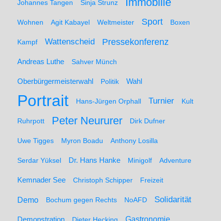
Immobilie
Johannes Tangen
Sinja Strunz
Sport
Wohnen
Agit Kabayel
Weltmeister
Boxen
Wattenscheid
Pressekonferenz
Kampf
Andreas Luthe
Sahver Münch
Oberbürgermeisterwahl
Politik
Wahl
Portrait
Turnier
Hans-Jürgen Orphall
Kult
Peter Neururer
Ruhrpott
Dirk Dufner
Uwe Tigges
Myron Boadu
Anthony Losilla
Serdar Yüksel
Dr. Hans Hanke
Minigolf
Adventure
Kemnader See
Christoph Schipper
Freizeit
Solidarität
Demo
Bochum gegen Rechts
NoAFD
Demonstration
Gastronomie
Dieter Hecking