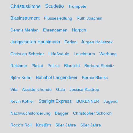
Christuskirche
Scudetto
Trompete
Blasinstrument
Flüssesiedlung
Ruth Joachim
Dennis Mehlan
Ehrendamen
Harpen
Junggesellen-Hauptmann
Ferien
Jürgen Holletzek
Christian Schreier
Litfaßsäule
Leuchtturm
Werbung
Reklame
Plakat
Polizei
Blaulicht
Barbara Steinitz
Björn Kollin
Bahnhof Langendreer
Bernie Blanks
Vita
Assistenzhunde
Gala
Jessica Kastrop
Kevin Köhler
Starlight Express
BOKENNER
Jugend
Nachwuchsförderung
Bagger
Christopher Schorch
Rock'n Roll
Kostüm
50er Jahre
60er Jahre