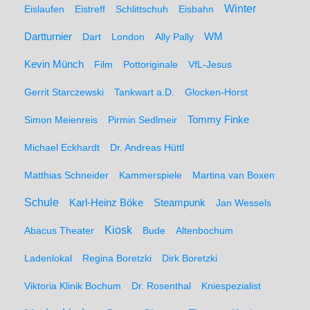
Winter
Eislaufen
Eistreff
Schlittschuh
Eisbahn
WM
Dartturnier
Dart
London
Ally Pally
Kevin Münch
Film
Pottoriginale
VfL-Jesus
Gerrit Starczewski
Tankwart a.D.
Glocken-Horst
Simon Meienreis
Pirmin Sedlmeir
Tommy Finke
Michael Eckhardt
Dr. Andreas Hüttl
Matthias Schneider
Kammerspiele
Martina van Boxen
Schule
Karl-Heinz Böke
Steampunk
Jan Wessels
Kiosk
Abacus Theater
Bude
Altenbochum
Ladenlokal
Regina Boretzki
Dirk Boretzki
Viktoria Klinik Bochum
Dr. Rosenthal
Kniespezialist