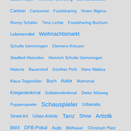
Cartoon
Cartoonist
Foodsharing
Vivien Illigens
Ronny Schäfer
Timo Lichte
Foodsharing Bochum
Weihnachtsmarkt
Lebensmittel
Schulte Uemmingen
Clemens Kreuzer
Stadtteil-Historiker
Heinrich Schulte Uemmingen
Historie
Bauernhof
Günther Pohl
Hans Walitza
Autor
Klaus Toppmöller
Buch
Mahnmal
Kriegerdenkmal
Soldatendenkmal
Dieter Maiweg
Schauspieler
Puppenspieler
Urbanatix
Artistik
Tanz
Show
Street Art
Urban Artistic
BMX
DFB-Pokal
Auto
Bildhauer
Christoph Platz