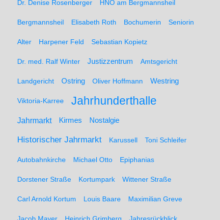
Dr. Denise Rosenberger
HNO am Bergmannsheil
Bergmannsheil
Elisabeth Roth
Bochumerin
Seniorin
Alter
Harpener Feld
Sebastian Kopietz
Dr. med. Ralf Winter
Justizzentrum
Amtsgericht
Ostring
Westring
Landgericht
Oliver Hoffmann
Jahrhunderthalle
Viktoria-Karree
Jahrmarkt
Kirmes
Nostalgie
Historischer Jahrmarkt
Karussell
Toni Schleifer
Autobahnkirche
Michael Otto
Epiphanias
Dorstener Straße
Kortumpark
Wittener Straße
Carl Arnold Kortum
Louis Baare
Maximilian Greve
Jacob Mayer
Heinrich Grimberg
Jahresrückblick