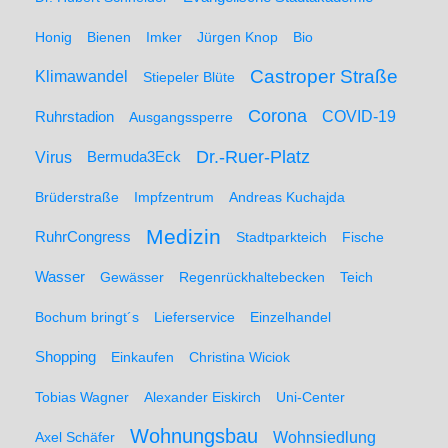
Honig
Bienen
Imker
Jürgen Knop
Bio
Castroper Straße
Klimawandel
Stiepeler Blüte
Corona
Ruhrstadion
COVID-19
Ausgangssperre
Dr.-Ruer-Platz
Virus
Bermuda3Eck
Brüderstraße
Impfzentrum
Andreas Kuchajda
Medizin
RuhrCongress
Stadtparkteich
Fische
Wasser
Gewässer
Regenrückhaltebecken
Teich
Bochum bringt´s
Lieferservice
Einzelhandel
Shopping
Einkaufen
Christina Wiciok
Tobias Wagner
Alexander Eiskirch
Uni-Center
Wohnungsbau
Wohnsiedlung
Axel Schäfer