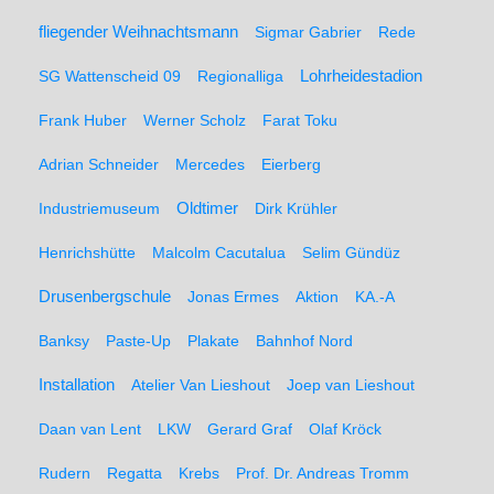
fliegender Weihnachtsmann
Sigmar Gabrier
Rede
SG Wattenscheid 09
Regionalliga
Lohrheidestadion
Frank Huber
Werner Scholz
Farat Toku
Adrian Schneider
Mercedes
Eierberg
Oldtimer
Industriemuseum
Dirk Krühler
Henrichshütte
Malcolm Cacutalua
Selim Gündüz
Drusenbergschule
Jonas Ermes
Aktion
KA.-A
Banksy
Paste-Up
Plakate
Bahnhof Nord
Installation
Atelier Van Lieshout
Joep van Lieshout
Daan van Lent
LKW
Gerard Graf
Olaf Kröck
Rudern
Regatta
Krebs
Prof. Dr. Andreas Tromm