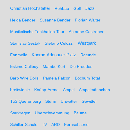
Christian Hochstätter
Rohbau
Golf
Jazz
Helga Bender
Susanne Bender
Florian Walter
Musikalische Trinkhallen-Tour
Ab anne Castroper
Stanislav Sestak
Stefano Celozzi
Westpark
Fanmeile
Konrad-Adenauer-Platz
Rotunde
Eskimo Callboy
Mambo Kurt
Die Freddes
Barb Wire Dolls
Pamela Falcon
Bochum Total
breitwienie
Knüpp-Arena
Ampel
Ampelmännchen
TuS Querenburg
Sturm
Unwetter
Gewitter
Starkregen
Überschwemmung
Bäume
Schiller-Schule
TV
ARD
Fernsehserie