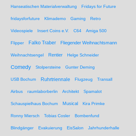
Hanseatischen Materialverwaltung
Fridays for Future
fridaysforfuture
Klimademo
Gaming
Retro
Videospiele
Insert Coins e.V.
C64
Amiga 500
Falko Traber
Flipper
Fliegender Weihnachtsmann
Weihnachtsengel
Rentier
Helge Schneider
Comedy
Stolpersteine
Gunter Deming
Ruhrtriennale
USB Bochum
Flugzeug
Transall
Airbus
raumlaborberlin
Architekt
Spamalot
Schauspielhaus Bochum
Musical
Kira Primke
Ronny Miersch
Tobias Cosler
Bombenfund
Blindgänger
Evakuierung
EisSalon
Jahrhunderhalle