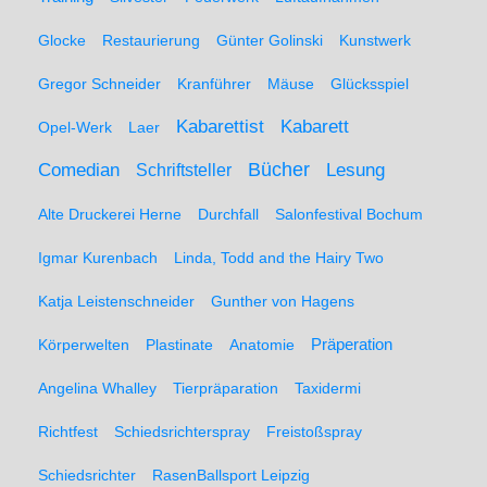
Glocke
Restaurierung
Günter Golinski
Kunstwerk
Gregor Schneider
Kranführer
Mäuse
Glücksspiel
Kabarett
Kabarettist
Opel-Werk
Laer
Comedian
Bücher
Lesung
Schriftsteller
Alte Druckerei Herne
Durchfall
Salonfestival Bochum
Igmar Kurenbach
Linda, Todd and the Hairy Two
Katja Leistenschneider
Gunther von Hagens
Präperation
Körperwelten
Plastinate
Anatomie
Angelina Whalley
Tierpräparation
Taxidermi
Richtfest
Schiedsrichterspray
Freistoßspray
Schiedsrichter
RasenBallsport Leipzig