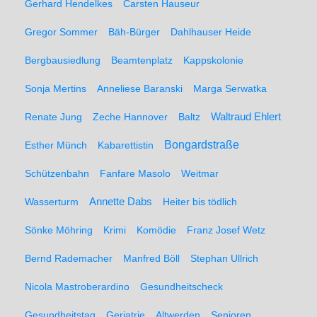
Gerhard Hendelkes
Carsten Hauseur
Gregor Sommer
Bäh-Bürger
Dahlhauser Heide
Bergbausiedlung
Beamtenplatz
Kappskolonie
Sonja Mertins
Anneliese Baranski
Marga Serwatka
Renate Jung
Zeche Hannover
Baltz
Waltraud Ehlert
Bongardstraße
Esther Münch
Kabarettistin
Schützenbahn
Fanfare Masolo
Weitmar
Annette Dabs
Wasserturm
Heiter bis tödlich
Sönke Möhring
Krimi
Komödie
Franz Josef Wetz
Bernd Rademacher
Manfred Böll
Stephan Ullrich
Nicola Mastroberardino
Gesundheitscheck
Gesundheitstag
Geriatrie
Altwerden
Senioren