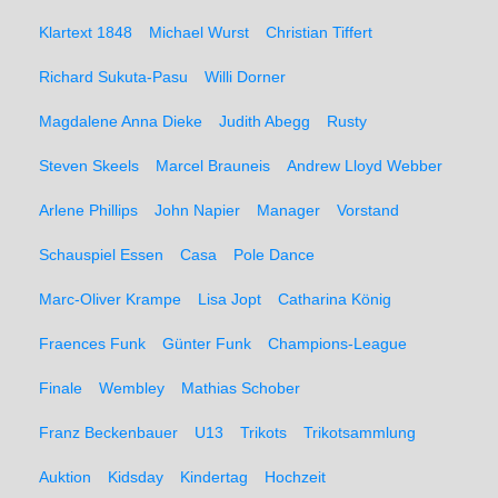
Klartext 1848
Michael Wurst
Christian Tiffert
Richard Sukuta-Pasu
Willi Dorner
Magdalene Anna Dieke
Judith Abegg
Rusty
Steven Skeels
Marcel Brauneis
Andrew Lloyd Webber
Arlene Phillips
John Napier
Manager
Vorstand
Schauspiel Essen
Casa
Pole Dance
Marc-Oliver Krampe
Lisa Jopt
Catharina König
Fraences Funk
Günter Funk
Champions-League
Finale
Wembley
Mathias Schober
Franz Beckenbauer
U13
Trikots
Trikotsammlung
Auktion
Kidsday
Kindertag
Hochzeit