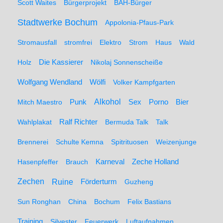
Scott Waites
Bürgerprojekt
BÄH-Bürger
Stadtwerke Bochum
Appolonia-Pfaus-Park
Stromausfall
stromfrei
Elektro
Strom
Haus
Wald
Holz
Die Kassierer
Nikolaj Sonnenscheiße
Wolfgang Wendland
Wölfi
Volker Kampfgarten
Alkohol
Mitch Maestro
Punk
Sex
Porno
Bier
Wahlplakat
Ralf Richter
Bermuda Talk
Talk
Brennerei
Schulte Kemna
Spitrituosen
Weizenjunge
Hasenpfeffer
Brauch
Karneval
Zeche Holland
Zechen
Ruine
Förderturm
Guzheng
Sun Ronghan
China
Bochum
Felix Bastians
Training
Silvester
Feuerwerk
Luftaufnahmen