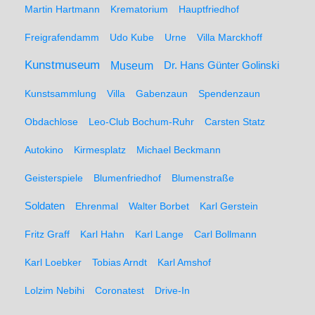
Martin Hartmann
Krematorium
Hauptfriedhof
Freigrafendamm
Udo Kube
Urne
Villa Marckhoff
Kunstmuseum
Museum
Dr. Hans Günter Golinski
Kunstsammlung
Villa
Gabenzaun
Spendenzaun
Obdachlose
Leo-Club Bochum-Ruhr
Carsten Statz
Autokino
Kirmesplatz
Michael Beckmann
Geisterspiele
Blumenfriedhof
Blumenstraße
Soldaten
Ehrenmal
Walter Borbet
Karl Gerstein
Fritz Graff
Karl Hahn
Karl Lange
Carl Bollmann
Karl Loebker
Tobias Arndt
Karl Amshof
Lolzim Nebihi
Coronatest
Drive-In