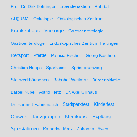
Spendenaktion
Prof. Dr. Dirk Behringer
Ruhrtal
Augusta
Onkologie
Onkologisches Zentrum
Krankenhaus
Vorsorge
Gastroenterologie
Gastroenterologe
Endoskopisches Zentrum Hattingen
Pferde
Reitsport
Patricia Fischer
Georg Kosthorst
Christian Hoeps
Sparkasse
Springorumweg
Stellwerkhäuschen
Bahnhof Weitmar
Bürgerinitiative
Bärbel Kube
Astrid Pletz
Dr. Axel Gillhaus
Stadtparkfest
Kinderfest
Dr. Hartmut Fahnenstich
Clowns
Tanzgruppen
Kleinkunst
Hüpfburg
Spielstationen
Katharina Mraz
Johanna Löwen