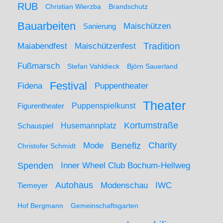
RUB
Christian Wierzba
Brandschutz
Bauarbeiten
Maischützen
Sanierung
Maiabendfest
Maischützenfest
Tradition
Fußmarsch
Stefan Vahldieck
Björn Sauerland
Festival
Puppentheater
Fidena
Theater
Figurentheater
Puppenspielkunst
Kortumstraße
Husemannplatz
Schauspiel
Mode
Charity
Benefiz
Christofer Schmidt
Spenden
Inner Wheel Club Bochum-Hellweg
Autohaus
IWC
Modenschau
Tiemeyer
Hof Bergmann
Gemeinschaftsgarten