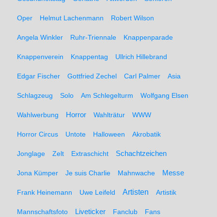
Oper
Helmut Lachenmann
Robert Wilson
Angela Winkler
Ruhr-Triennale
Knappenparade
Knappenverein
Knappentag
Ullrich Hillebrand
Edgar Fischer
Gottfried Zechel
Carl Palmer
Asia
Schlagzeug
Solo
Am Schlegelturm
Wolfgang Elsen
Wahlwerbung
Horror
Wahlträtur
WWW
Horror Circus
Untote
Halloween
Akrobatik
Schachtzeichen
Jonglage
Zelt
Extraschicht
Messe
Jona Kümper
Je suis Charlie
Mahnwache
Artisten
Frank Heinemann
Uwe Leifeld
Artistik
Liveticker
Mannschaftsfoto
Fanclub
Fans