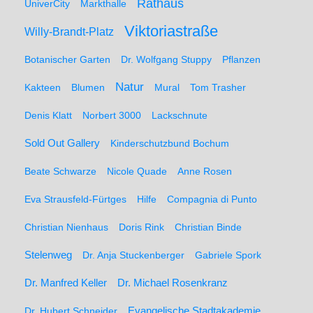
Rathaus
UniverCity
Markthalle
Viktoriastraße
Willy-Brandt-Platz
Botanischer Garten
Dr. Wolfgang Stuppy
Pflanzen
Natur
Kakteen
Blumen
Mural
Tom Trasher
Denis Klatt
Norbert 3000
Lackschnute
Sold Out Gallery
Kinderschutzbund Bochum
Beate Schwarze
Nicole Quade
Anne Rosen
Eva Strausfeld-Fürtges
Hilfe
Compagnia di Punto
Christian Nienhaus
Doris Rink
Christian Binde
Stelenweg
Dr. Anja Stuckenberger
Gabriele Spork
Dr. Manfred Keller
Dr. Michael Rosenkranz
Dr. Hubert Schneider
Evangelische Stadtakademie