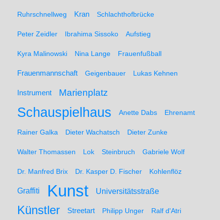
Ruhrschnellweg
Kran
Schlachthofbrücke
Peter Zeidler
Ibrahima Sissoko
Aufstieg
Kyra Malinowski
Nina Lange
Frauenfußball
Frauenmannschaft
Geigenbauer
Lukas Kehnen
Marienplatz
Instrument
Schauspielhaus
Anette Dabs
Ehrenamt
Rainer Galka
Dieter Wachatsch
Dieter Zunke
Walter Thomassen
Lok
Steinbruch
Gabriele Wolf
Dr. Manfred Brix
Dr. Kasper D. Fischer
Kohlenflöz
Kunst
Graffiti
Universitätsstraße
Künstler
Streetart
Philipp Unger
Ralf d'Atri