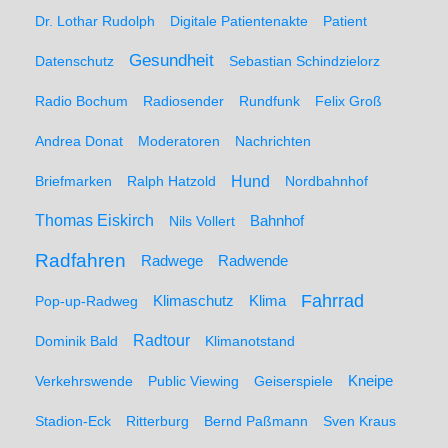
Dr. Lothar Rudolph
Digitale Patientenakte
Patient
Gesundheit
Datenschutz
Sebastian Schindzielorz
Radio Bochum
Radiosender
Rundfunk
Felix Groß
Andrea Donat
Moderatoren
Nachrichten
Hund
Briefmarken
Ralph Hatzold
Nordbahnhof
Thomas Eiskirch
Nils Vollert
Bahnhof
Radfahren
Radwege
Radwende
Fahrrad
Klimaschutz
Klima
Pop-up-Radweg
Radtour
Dominik Bald
Klimanotstand
Kneipe
Verkehrswende
Public Viewing
Geiserspiele
Stadion-Eck
Ritterburg
Bernd Paßmann
Sven Kraus