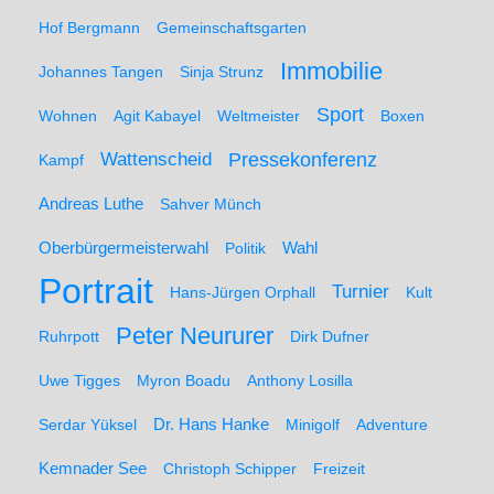
Hof Bergmann
Gemeinschaftsgarten
Immobilie
Johannes Tangen
Sinja Strunz
Sport
Wohnen
Agit Kabayel
Weltmeister
Boxen
Wattenscheid
Pressekonferenz
Kampf
Andreas Luthe
Sahver Münch
Oberbürgermeisterwahl
Politik
Wahl
Portrait
Turnier
Hans-Jürgen Orphall
Kult
Peter Neururer
Ruhrpott
Dirk Dufner
Uwe Tigges
Myron Boadu
Anthony Losilla
Serdar Yüksel
Dr. Hans Hanke
Minigolf
Adventure
Kemnader See
Christoph Schipper
Freizeit