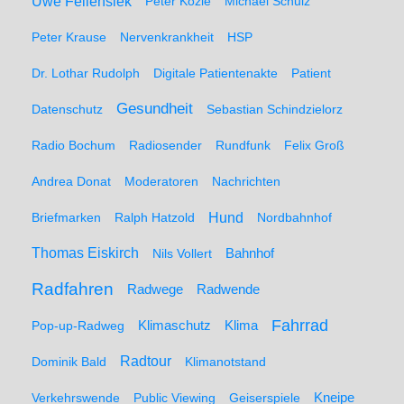
Uwe Fellensiek
Peter Közle
Michael Schulz
Peter Krause
Nervenkrankheit
HSP
Dr. Lothar Rudolph
Digitale Patientenakte
Patient
Gesundheit
Datenschutz
Sebastian Schindzielorz
Radio Bochum
Radiosender
Rundfunk
Felix Groß
Andrea Donat
Moderatoren
Nachrichten
Hund
Briefmarken
Ralph Hatzold
Nordbahnhof
Thomas Eiskirch
Nils Vollert
Bahnhof
Radfahren
Radwege
Radwende
Fahrrad
Klimaschutz
Klima
Pop-up-Radweg
Radtour
Dominik Bald
Klimanotstand
Kneipe
Verkehrswende
Public Viewing
Geiserspiele