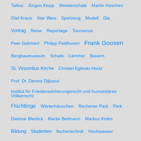
Tattoo
Jürgen Klopp
Meisterschale
Martin Hüschen
Olaf Kraus
Star Wars
Spielzeug
Modell
Dia
Vortrag
Reise
Reportage
Tourismus
Frank Goosen
Peer Gahmert
Philipp Feldhusen
Bergbaumuseum
Schafe
Lämmer
Bauern
St. Vinzentius Kirche
Christel Eglinski-Horst
Prof. Dr. Dennis Dijkzeul
Institut für Friedenssicherungsrecht und humanitäres
Völkerrecht
Flüchtlinge
Wärterhäuschen
Rechener Park
Park
Dietmar Bleidick
Martin Beilmann
Markus Krebs
Studenten
Bildung
fischertechnik
Hochwasser