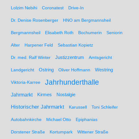
Lolzim Nebihi
Coronatest
Drive-In
Dr. Denise Rosenberger
HNO am Bergmannsheil
Bergmannsheil
Elisabeth Roth
Bochumerin
Seniorin
Alter
Harpener Feld
Sebastian Kopietz
Dr. med. Ralf Winter
Justizzentrum
Amtsgericht
Ostring
Westring
Landgericht
Oliver Hoffmann
Jahrhunderthalle
Viktoria-Karree
Jahrmarkt
Kirmes
Nostalgie
Historischer Jahrmarkt
Karussell
Toni Schleifer
Autobahnkirche
Michael Otto
Epiphanias
Dorstener Straße
Kortumpark
Wittener Straße