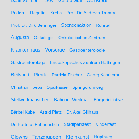
Daan van Lent
LKW
Gerard Graf
Olaf Kröck
Rudern
Regatta
Krebs
Prof. Dr. Andreas Tromm
Spendenaktion
Prof. Dr. Dirk Behringer
Ruhrtal
Augusta
Onkologie
Onkologisches Zentrum
Krankenhaus
Vorsorge
Gastroenterologie
Gastroenterologe
Endoskopisches Zentrum Hattingen
Pferde
Reitsport
Patricia Fischer
Georg Kosthorst
Christian Hoeps
Sparkasse
Springorumweg
Stellwerkhäuschen
Bahnhof Weitmar
Bürgerinitiative
Bärbel Kube
Astrid Pletz
Dr. Axel Gillhaus
Stadtparkfest
Kinderfest
Dr. Hartmut Fahnenstich
Clowns
Tanzgruppen
Kleinkunst
Hüpfburg