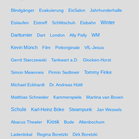
Blindgänger
Evakuierung
EisSalon
Jahrhunderhalle
Winter
Eislaufen
Eistreff
Schlittschuh
Eisbahn
WM
Dartturnier
Dart
London
Ally Pally
Kevin Münch
Film
Pottoriginale
VfL-Jesus
Gerrit Starczewski
Tankwart a.D.
Glocken-Horst
Simon Meienreis
Pirmin Sedlmeir
Tommy Finke
Michael Eckhardt
Dr. Andreas Hüttl
Matthias Schneider
Kammerspiele
Martina van Boxen
Schule
Karl-Heinz Böke
Steampunk
Jan Wessels
Kiosk
Abacus Theater
Bude
Altenbochum
Ladenlokal
Regina Boretzki
Dirk Boretzki