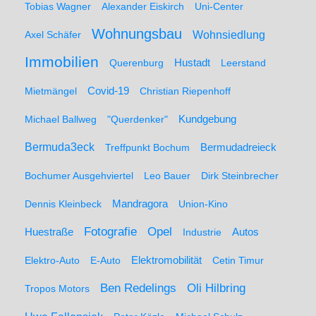
Tobias Wagner
Alexander Eiskirch
Uni-Center
Wohnungsbau
Wohnsiedlung
Axel Schäfer
Immobilien
Hustadt
Querenburg
Leerstand
Mietmängel
Covid-19
Christian Riepenhoff
Michael Ballweg
"Querdenker"
Kundgebung
Bermuda3eck
Bermudadreieck
Treffpunkt Bochum
Bochumer Ausgehviertel
Leo Bauer
Dirk Steinbrecher
Dennis Kleinbeck
Mandragora
Union-Kino
Fotografie
Opel
Huestraße
Industrie
Autos
Elektro-Auto
E-Auto
Elektromobilität
Cetin Timur
Ben Redelings
Oli Hilbring
Tropos Motors