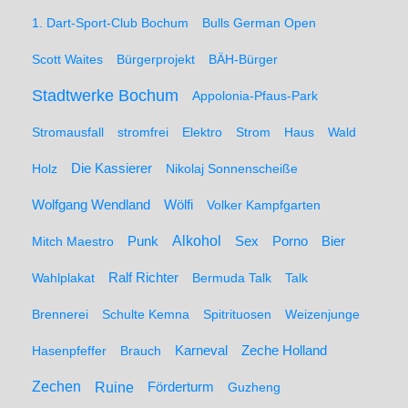
1. Dart-Sport-Club Bochum
Bulls German Open
Scott Waites
Bürgerprojekt
BÄH-Bürger
Stadtwerke Bochum
Appolonia-Pfaus-Park
Stromausfall
stromfrei
Elektro
Strom
Haus
Wald
Holz
Die Kassierer
Nikolaj Sonnenscheiße
Wolfgang Wendland
Wölfi
Volker Kampfgarten
Alkohol
Mitch Maestro
Punk
Sex
Porno
Bier
Wahlplakat
Ralf Richter
Bermuda Talk
Talk
Brennerei
Schulte Kemna
Spitrituosen
Weizenjunge
Hasenpfeffer
Brauch
Karneval
Zeche Holland
Zechen
Ruine
Förderturm
Guzheng