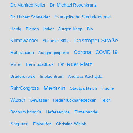
Dr. Manfred Keller
Dr. Michael Rosenkranz
Dr. Hubert Schneider
Evangelische Stadtakademie
Honig
Bienen
Imker
Jürgen Knop
Bio
Castroper Straße
Klimawandel
Stiepeler Blüte
Corona
Ruhrstadion
COVID-19
Ausgangssperre
Dr.-Ruer-Platz
Virus
Bermuda3Eck
Brüderstraße
Impfzentrum
Andreas Kuchajda
Medizin
RuhrCongress
Stadtparkteich
Fische
Wasser
Gewässer
Regenrückhaltebecken
Teich
Bochum bringt´s
Lieferservice
Einzelhandel
Shopping
Einkaufen
Christina Wiciok