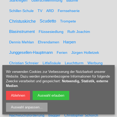
Starkregen
Überschwemmung
Bäume
Schiller-Schule
TV
ARD
Fernsehserie
Christuskirche
Scudetto
Trompete
Blasinstrument
Flüssesiedlung
Ruth Joachim
Dennis Mehlan
Ehrendamen
Harpen
Junggesellen-Hauptmann
Ferien
Jürgen Holletzek
Christian Schreier
Litfaßsäule
Leuchtturm
Werbung
Wir verwenden Cookies zur Verbesserung der Nutzbarkeit unserer
Reklame
Plakat
Polizei
Blaulicht
Barbara Steinitz
Website. Dazu werden personenbezogene Informationen für folgende
Zwecke verarbeitet und gespeichert:
Notwendig, Statistik, externe
Björn Kollin
Bahnhof Langendreer
Bernie Blanks
Medien
.
Vita
Assistenzhunde
Gala
Jessica Kastrop
Ablehnen
Auswahl erlauben
Kevin Köhler
Starlight Express
BOKENNER
Jugend
Auswahl anpassen
...
Nachwuchsförderung
Bagger
Christopher Schorch