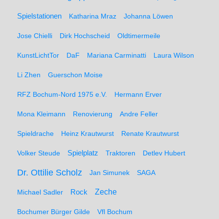
Spielstationen
Katharina Mraz
Johanna Löwen
Jose Chielli
Dirk Hochscheid
Oldtimermeile
KunstLichtTor
DaF
Mariana Carminatti
Laura Wilson
Li Zhen
Guerschon Moise
RFZ Bochum-Nord 1975 e.V.
Hermann Erver
Mona Kleimann
Renovierung
Andre Feller
Spieldrache
Heinz Krautwurst
Renate Krautwurst
Spielplatz
Volker Steude
Traktoren
Detlev Hubert
Dr. Ottilie Scholz
Jan Simunek
SAGA
Zeche
Michael Sadler
Rock
Bochumer Bürger Gilde
Vfl Bochum