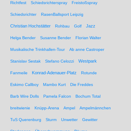
Richtfest
Schiedsrichterspray
Freistoßspray
Schiedsrichter
RasenBallsport Leipzig
Christian Hochstätter
Rohbau
Golf
Jazz
Helga Bender
Susanne Bender
Florian Walter
Musikalische Trinkhallen-Tour
Ab anne Castroper
Stanislav Sestak
Stefano Celozzi
Westpark
Fanmeile
Konrad-Adenauer-Platz
Rotunde
Eskimo Callboy
Mambo Kurt
Die Freddes
Barb Wire Dolls
Pamela Falcon
Bochum Total
breitwienie
Knüpp-Arena
Ampel
Ampelmännchen
TuS Querenburg
Sturm
Unwetter
Gewitter