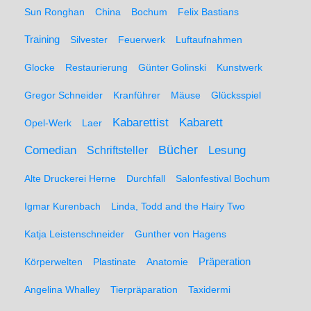
Sun Ronghan
China
Bochum
Felix Bastians
Training
Silvester
Feuerwerk
Luftaufnahmen
Glocke
Restaurierung
Günter Golinski
Kunstwerk
Gregor Schneider
Kranführer
Mäuse
Glücksspiel
Kabarett
Kabarettist
Opel-Werk
Laer
Comedian
Bücher
Lesung
Schriftsteller
Alte Druckerei Herne
Durchfall
Salonfestival Bochum
Igmar Kurenbach
Linda, Todd and the Hairy Two
Katja Leistenschneider
Gunther von Hagens
Präperation
Körperwelten
Plastinate
Anatomie
Angelina Whalley
Tierpräparation
Taxidermi