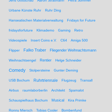
Jens Gottschau
Aaron Stratmann
Petra Sommer
Urbane Künste Ruhr
Ruhr Ding
Hanseatischen Materialverwaltung
Fridays for Future
fridaysforfuture
Klimademo
Gaming
Retro
Videospiele
Insert Coins e.V.
C64
Amiga 500
Falko Traber
Flipper
Fliegender Weihnachtsmann
Weihnachtsengel
Rentier
Helge Schneider
Comedy
Stolpersteine
Gunter Deming
Ruhrtriennale
USB Bochum
Flugzeug
Transall
Airbus
raumlaborberlin
Architekt
Spamalot
Schauspielhaus Bochum
Musical
Kira Primke
Ronny Miersch
Tobias Cosler
Bombenfund