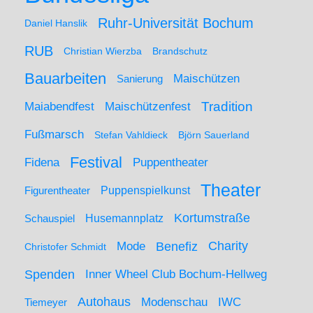
Ruhr-Universität Bochum
Daniel Hanslik
RUB
Christian Wierzba
Brandschutz
Bauarbeiten
Maischützen
Sanierung
Maiabendfest
Maischützenfest
Tradition
Fußmarsch
Stefan Vahldieck
Björn Sauerland
Festival
Puppentheater
Fidena
Theater
Figurentheater
Puppenspielkunst
Kortumstraße
Husemannplatz
Schauspiel
Mode
Charity
Benefiz
Christofer Schmidt
Spenden
Inner Wheel Club Bochum-Hellweg
Autohaus
IWC
Modenschau
Tiemeyer