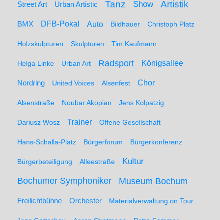
Artistik
Tanz
Show
Street Art
Urban Artistic
BMX
DFB-Pokal
Auto
Bildhauer
Christoph Platz
Holzskulpturen
Skulpturen
Tim Kaufmann
Radsport
Königsallee
Helga Linke
Urban Art
Nordring
Chor
United Voices
Alsenfest
Alsenstraße
Noubar Akopian
Jens Kolpatzig
Trainer
Dariusz Wosz
Offene Gesellschaft
Hans-Schalla-Platz
Bürgerforum
Bürgerkonferenz
Kultur
Bürgerbeteiligung
Alleestraße
Bochumer Symphoniker
Museum Bochum
Freilichtbühne
Orchester
Materialverwaltung on Tour