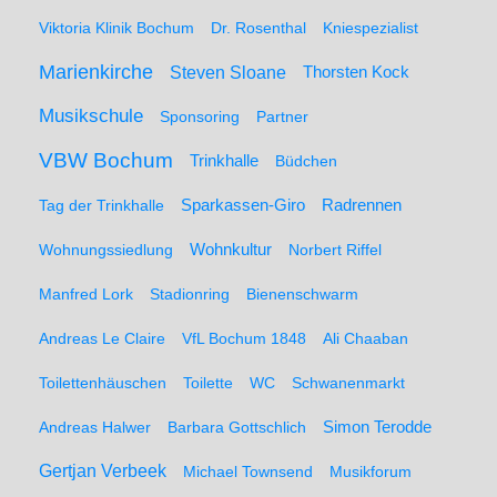
Viktoria Klinik Bochum
Dr. Rosenthal
Kniespezialist
Marienkirche
Steven Sloane
Thorsten Kock
Musikschule
Sponsoring
Partner
VBW Bochum
Trinkhalle
Büdchen
Sparkassen-Giro
Radrennen
Tag der Trinkhalle
Wohnungssiedlung
Wohnkultur
Norbert Riffel
Manfred Lork
Stadionring
Bienenschwarm
Andreas Le Claire
VfL Bochum 1848
Ali Chaaban
Toilettenhäuschen
Toilette
WC
Schwanenmarkt
Simon Terodde
Andreas Halwer
Barbara Gottschlich
Gertjan Verbeek
Michael Townsend
Musikforum