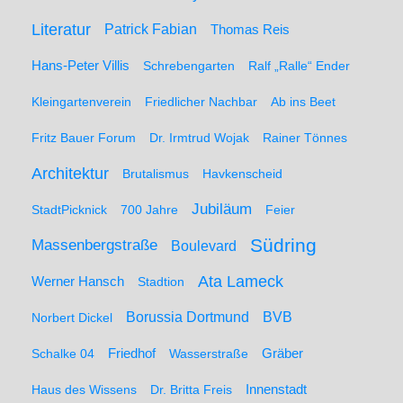
Literatur
Patrick Fabian
Thomas Reis
Hans-Peter Villis
Schrebengarten
Ralf „Ralle“ Ender
Kleingartenverein
Friedlicher Nachbar
Ab ins Beet
Fritz Bauer Forum
Dr. Irmtrud Wojak
Rainer Tönnes
Architektur
Brutalismus
Havkenscheid
Jubiläum
StadtPicknick
700 Jahre
Feier
Südring
Massenbergstraße
Boulevard
Ata Lameck
Werner Hansch
Stadtion
Borussia Dortmund
BVB
Norbert Dickel
Friedhof
Gräber
Schalke 04
Wasserstraße
Haus des Wissens
Dr. Britta Freis
Innenstadt