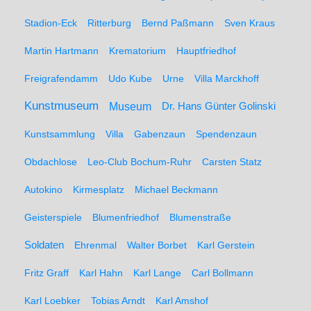
Stadion-Eck
Ritterburg
Bernd Paßmann
Sven Kraus
Martin Hartmann
Krematorium
Hauptfriedhof
Freigrafendamm
Udo Kube
Urne
Villa Marckhoff
Kunstmuseum
Museum
Dr. Hans Günter Golinski
Kunstsammlung
Villa
Gabenzaun
Spendenzaun
Obdachlose
Leo-Club Bochum-Ruhr
Carsten Statz
Autokino
Kirmesplatz
Michael Beckmann
Geisterspiele
Blumenfriedhof
Blumenstraße
Soldaten
Ehrenmal
Walter Borbet
Karl Gerstein
Fritz Graff
Karl Hahn
Karl Lange
Carl Bollmann
Karl Loebker
Tobias Arndt
Karl Amshof