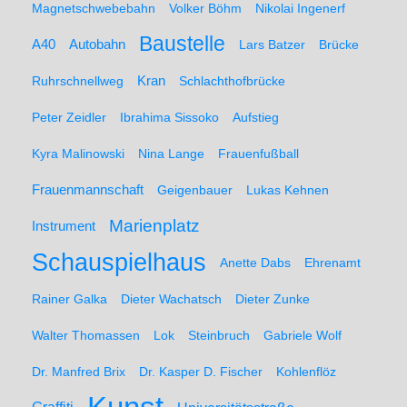
Magnetschwebebahn
Volker Böhm
Nikolai Ingenerf
Baustelle
A40
Autobahn
Lars Batzer
Brücke
Ruhrschnellweg
Kran
Schlachthofbrücke
Peter Zeidler
Ibrahima Sissoko
Aufstieg
Kyra Malinowski
Nina Lange
Frauenfußball
Frauenmannschaft
Geigenbauer
Lukas Kehnen
Marienplatz
Instrument
Schauspielhaus
Anette Dabs
Ehrenamt
Rainer Galka
Dieter Wachatsch
Dieter Zunke
Walter Thomassen
Lok
Steinbruch
Gabriele Wolf
Dr. Manfred Brix
Dr. Kasper D. Fischer
Kohlenflöz