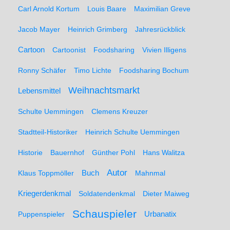
Carl Arnold Kortum
Louis Baare
Maximilian Greve
Jacob Mayer
Heinrich Grimberg
Jahresrückblick
Cartoon
Cartoonist
Foodsharing
Vivien Illigens
Ronny Schäfer
Timo Lichte
Foodsharing Bochum
Weihnachtsmarkt
Lebensmittel
Schulte Uemmingen
Clemens Kreuzer
Stadtteil-Historiker
Heinrich Schulte Uemmingen
Historie
Bauernhof
Günther Pohl
Hans Walitza
Autor
Klaus Toppmöller
Buch
Mahnmal
Kriegerdenkmal
Soldatendenkmal
Dieter Maiweg
Schauspieler
Puppenspieler
Urbanatix