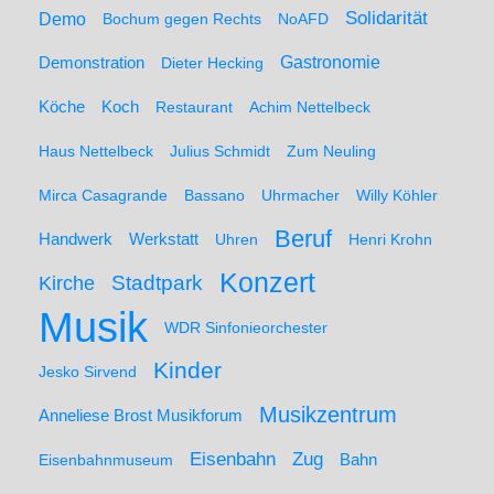
Solidarität
Demo
Bochum gegen Rechts
NoAFD
Demonstration
Gastronomie
Dieter Hecking
Koch
Köche
Restaurant
Achim Nettelbeck
Haus Nettelbeck
Julius Schmidt
Zum Neuling
Mirca Casagrande
Bassano
Uhrmacher
Willy Köhler
Beruf
Werkstatt
Handwerk
Uhren
Henri Krohn
Konzert
Stadtpark
Kirche
Musik
WDR Sinfonieorchester
Kinder
Jesko Sirvend
Musikzentrum
Anneliese Brost Musikforum
Zug
Eisenbahn
Eisenbahnmuseum
Bahn