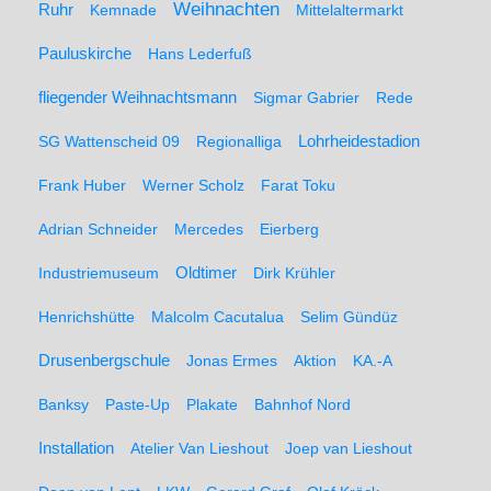
Weihnachten
Ruhr
Kemnade
Mittelaltermarkt
Pauluskirche
Hans Lederfuß
fliegender Weihnachtsmann
Sigmar Gabrier
Rede
SG Wattenscheid 09
Regionalliga
Lohrheidestadion
Frank Huber
Werner Scholz
Farat Toku
Adrian Schneider
Mercedes
Eierberg
Oldtimer
Industriemuseum
Dirk Krühler
Henrichshütte
Malcolm Cacutalua
Selim Gündüz
Drusenbergschule
Jonas Ermes
Aktion
KA.-A
Banksy
Paste-Up
Plakate
Bahnhof Nord
Installation
Atelier Van Lieshout
Joep van Lieshout