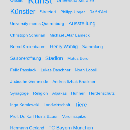
Kunst
Graffiti
Universitätsstraße
Künstler
Streetart
Philipp Unger
Ralf d'Atri
Ausstellung
University meets Querenburg
Christoph Schurian
Michael „Ata“ Lameck
Henry Wahlig
Sammlung
Bernd Kreienbaum
Stadion
Saisoneröffnung
Matus Bero
Felix Passlack
Lukas Daschner
Noah Loosli
Jüdische Gemeinde
Andres Itzhak Bruckner
Synagoge
Religion
Alpakas
Hühner
Herdenschutz
Tiere
Inga Koralewski
Landwirtschaft
Prof. Dr. Karl-Heinz Bauer
Vereinsspitze
FC Bayern München
Hermann Gerland