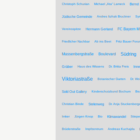
Christoph Schurian
Michael „Ata“ Lameck
Bernd
Jüdische Gemeinde
Andres Itzhak Bruckner
Sy
FC Bayern 
Vereinsspitze
Hermann Gerland
Friedlicher Nachbar
Ab ins Beet
Fritz Bauer For
Südring
Massenbergstraße
Boulevard
Gräber
Haus des Wissens
Dr. Britta Freis
Inne
Viktoriastraße
Botanischer Garten
Dr. Wo
Sold Out Gallery
Kinderschutzbund Bochum
Be
Christian Binde
Stelenweg
Dr. Anja Stuckenberg
Imker
Jürgen Knop
Bio
Klimawandel
Stiepe
Brüderstraße
Impfzentrum
Andreas Kuchajda