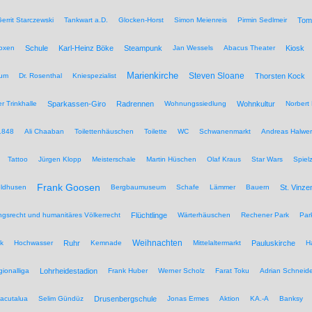
errit Starczewski
Tankwart a.D.
Glocken-Horst
Simon Meienreis
Pirmin Sedlmeir
Tom
Boxen
Schule
Karl-Heinz Böke
Steampunk
Jan Wessels
Abacus Theater
Kiosk
Marienkirche
Steven Sloane
hum
Dr. Rosenthal
Kniespezialist
Thorsten Kock
r Trinkhalle
Sparkassen-Giro
Radrennen
Wohnungssiedlung
Wohnkultur
Norbert 
1848
Ali Chaaban
Toilettenhäuschen
Toilette
WC
Schwanenmarkt
Andreas Halwer
Tattoo
Jürgen Klopp
Meisterschale
Martin Hüschen
Olaf Kraus
Star Wars
Spiel
Frank Goosen
eldhusen
Bergbaumuseum
Schafe
Lämmer
Bauern
St. Vinze
rungsrecht und humanitäres Völkerrecht
Flüchtlinge
Wärterhäuschen
Rechener Park
Par
Weihnachten
ik
Hochwasser
Ruhr
Kemnade
Mittelaltermarkt
Pauluskirche
H
ionalliga
Lohrheidestadion
Frank Huber
Werner Scholz
Farat Toku
Adrian Schneide
acutalua
Selim Gündüz
Drusenbergschule
Jonas Ermes
Aktion
KA.-A
Banksy