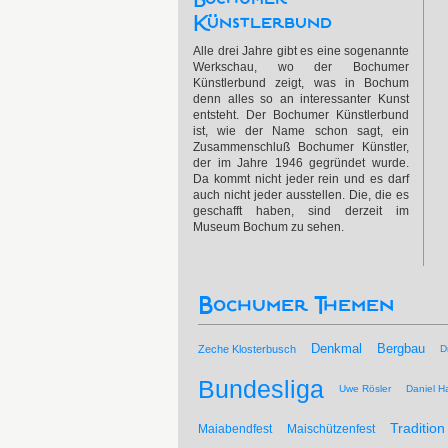
Künstlerbund
Alle drei Jahre gibt es eine sogenannte
Werkschau, wo der Bochumer
Künstlerbund zeigt, was in Bochum
denn alles so an interessanter Kunst
entsteht. Der Bochumer Künstlerbund
ist, wie der Name schon sagt, ein
Zusammenschluß Bochumer Künstler,
der im Jahre 1946 gegründet wurde.
Da kommt nicht jeder rein und es darf
auch nicht jeder ausstellen. Die, die es
geschafft haben, sind derzeit im
Museum Bochum zu sehen.
Bochumer Themen
Bergbau
Denkmal
Zeche Klosterbusch
D
Bundesliga
Uwe Rösler
Daniel Ha
Tradition
Maiabendfest
Maischützenfest