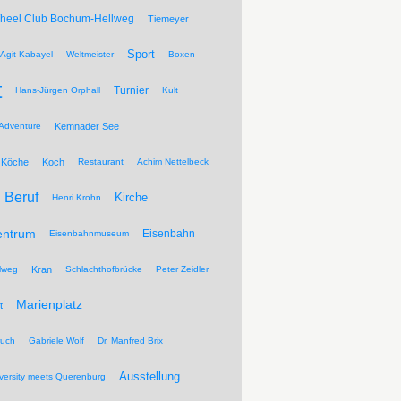
Wheel Club Bochum-Hellweg
Tiemeyer
Sport
Agit Kabayel
Weltmeister
Boxen
t
Turnier
Hans-Jürgen Orphall
Kult
Adventure
Kemnader See
Köche
Koch
Restaurant
Achim Nettelbeck
Beruf
Kirche
Henri Krohn
entrum
Eisenbahn
Eisenbahnmuseum
lweg
Kran
Schlachthofbrücke
Peter Zeidler
Marienplatz
t
ruch
Gabriele Wolf
Dr. Manfred Brix
Ausstellung
versity meets Querenburg