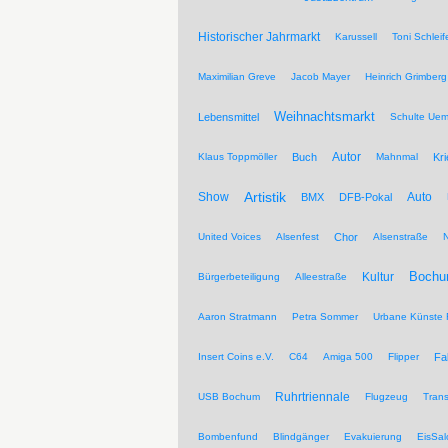
Historischer Jahrmarkt
Karussell
Toni Schleif
Maximilian Greve
Jacob Mayer
Heinrich Grimberg
Weihnachtsmarkt
Lebensmittel
Schulte Ue
Autor
Klaus Toppmöller
Buch
Mahnmal
Kr
Artistik
Show
Auto
BMX
DFB-Pokal
United Voices
Alsenfest
Chor
Alsenstraße
Kultur
Bochu
Bürgerbeteiligung
Alleestraße
Aaron Stratmann
Petra Sommer
Urbane Künste 
Insert Coins e.V.
C64
Amiga 500
Flipper
Fa
Ruhrtriennale
USB Bochum
Flugzeug
Trans
Bombenfund
Blindgänger
Evakuierung
EisSal