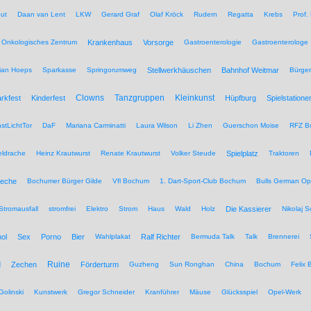
ut
Daan van Lent
LKW
Gerard Graf
Olaf Kröck
Rudern
Regatta
Krebs
Prof.
Onkologisches Zentrum
Krankenhaus
Vorsorge
Gastroenterologie
Gastroenterologe
tian Hoeps
Sparkasse
Springorumweg
Stellwerkhäuschen
Bahnhof Weitmar
Bürgeri
Clowns
Tanzgruppen
Kleinkunst
rkfest
Kinderfest
Hüpfburg
Spielstatione
stLichtTor
DaF
Mariana Carminatti
Laura Wilson
Li Zhen
Guerschon Moise
RFZ B
eldrache
Heinz Krautwurst
Renate Krautwurst
Volker Steude
Spielplatz
Traktoren
eche
Bochumer Bürger Gilde
Vfl Bochum
1. Dart-Sport-Club Bochum
Bulls German O
Stromausfall
stromfrei
Elektro
Strom
Haus
Wald
Holz
Die Kassierer
Nikolaj 
ol
Sex
Porno
Bier
Wahlplakat
Ralf Richter
Bermuda Talk
Talk
Brennerei
Ruine
d
Zechen
Förderturm
Guzheng
Sun Ronghan
China
Bochum
Felix 
Golinski
Kunstwerk
Gregor Schneider
Kranführer
Mäuse
Glücksspiel
Opel-Werk