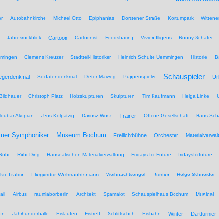
er
Autobahnkirche
Michael Otto
Epiphanias
Dorstener Straße
Kortumpark
Wittene
Jahresrückblick
Cartoon
Cartoonist
Foodsharing
Vivien Illigens
Ronny Schäfer
mmingen
Clemens Kreuzer
Stadtteil-Historiker
Heinrich Schulte Uemmingen
Historie
B
Schauspieler
iegerdenkmal
Soldatendenkmal
Dieter Maiweg
Puppenspieler
Ur
Bildhauer
Christoph Platz
Holzskulpturen
Skulpturen
Tim Kaufmann
Helga Linke
U
Noubar Akopian
Jens Kolpatzig
Dariusz Wosz
Trainer
Offene Gesellschaft
Hans-Scha
Museum Bochum
mer Symphoniker
Freilichtbühne
Orchester
Materialverwal
Ruhr
Ruhr Ding
Hanseatischen Materialverwaltung
Fridays for Future
fridaysforfuture
lko Traber
Fliegender Weihnachtsmann
Weihnachtsengel
Rentier
Helge Schneider
all
Airbus
raumlaborberlin
Architekt
Spamalot
Schauspielhaus Bochum
Musical
on
Jahrhunderhalle
Eislaufen
Eistreff
Schlittschuh
Eisbahn
Winter
Dartturnier