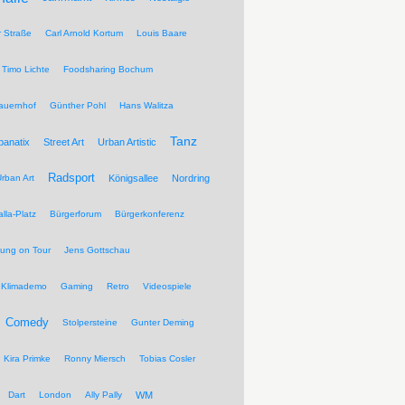
r Straße
Carl Arnold Kortum
Louis Baare
Timo Lichte
Foodsharing Bochum
auernhof
Günther Pohl
Hans Walitza
Tanz
banatix
Street Art
Urban Artistic
Radsport
rban Art
Königsallee
Nordring
lla-Platz
Bürgerforum
Bürgerkonferenz
tung on Tour
Jens Gottschau
Klimademo
Gaming
Retro
Videospiele
Comedy
Stolpersteine
Gunter Deming
Kira Primke
Ronny Miersch
Tobias Cosler
Dart
London
Ally Pally
WM