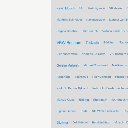
Kevin Münch
Film
Pottoriginale
VfL-Jesus
G
Matthias Schneider
Kammerspiele
Martina van 
Regina Boretzki
Dirk Boretzki
Viktoria Klinik Boc
VBW Bochum
Trinkhalle
Büdchen
Tag de
Bienenschwarm
Andreas Le Claire
VfL Bochum 
Gertjan Verbeek
Michael Townsend
Musikforum
Reportage
Tourismus
Peer Gahmert
Philipp F
Prof. Dr. Dennis Dijkzeul
Institut für Friedenssiche
Markus Krebs
Bildung
Studenten
fischertechn
Sigmar Gabrier
Rede
SG Wattenscheid 09
Reg
Oldtimer
Dirk Krühler
Henrichshütte
Malcolm C