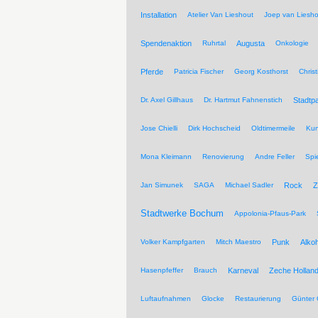
Installation
Atelier Van Lieshout
Joep van Liesho
Spendenaktion
Ruhrtal
Augusta
Onkologie
Pferde
Patricia Fischer
Georg Kosthorst
Chris
Dr. Axel Gillhaus
Dr. Hartmut Fahnenstich
Stadtpa
Jose Chielli
Dirk Hochscheid
Oldtimermeile
Kun
Mona Kleimann
Renovierung
Andre Feller
Spi
Jan Simunek
SAGA
Michael Sadler
Rock
Z
Stadtwerke Bochum
Appolonia-Pfaus-Park
Volker Kampfgarten
Mitch Maestro
Punk
Alkoh
Hasenpfeffer
Brauch
Karneval
Zeche Hollan
Luftaufnahmen
Glocke
Restaurierung
Günter 