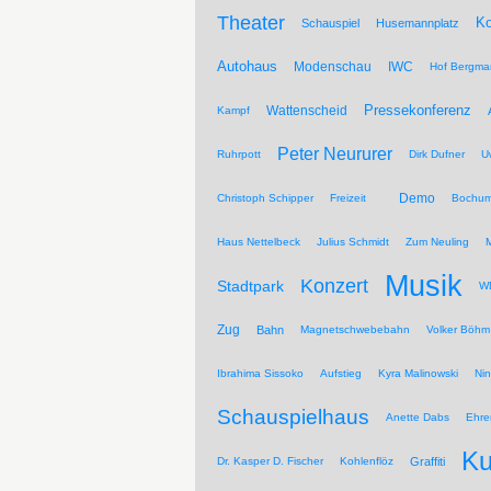
Theater
Ko
Schauspiel
Husemannplatz
Autohaus
Modenschau
IWC
Hof Bergma
Pressekonferenz
Wattenscheid
Kampf
Peter Neururer
Ruhrpott
Dirk Dufner
U
Demo
Christoph Schipper
Freizeit
Bochum
Haus Nettelbeck
Julius Schmidt
Zum Neuling
Musik
Konzert
Stadtpark
WD
Zug
Bahn
Magnetschwebebahn
Volker Böhm
Ibrahima Sissoko
Aufstieg
Kyra Malinowski
Ni
Schauspielhaus
Anette Dabs
Ehre
Ku
Dr. Kasper D. Fischer
Kohlenflöz
Graffiti