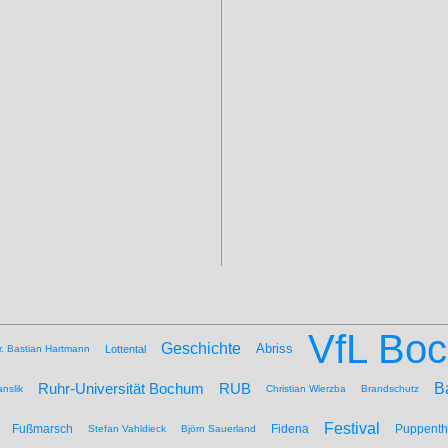
VfL Bo
Geschichte
Abriss
r. Bastian Hartmann
Lottental
B
Ruhr-Universität Bochum
RUB
nslik
Christian Wierzba
Brandschutz
Festival
Fußmarsch
Fidena
Puppenth
Stefan Vahldieck
Björn Sauerland