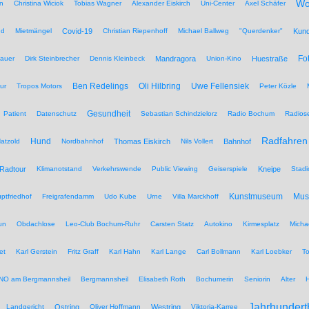
Wo
n
Christina Wiciok
Tobias Wagner
Alexander Eiskirch
Uni-Center
Axel Schäfer
nd
Mietmängel
Covid-19
Christian Riepenhoff
Michael Ballweg
"Querdenker"
Kun
Fo
auer
Dirk Steinbrecher
Dennis Kleinbeck
Mandragora
Union-Kino
Huestraße
Ben Redelings
Oli Hilbring
Uwe Fellensiek
ur
Tropos Motors
Peter Közle
Gesundheit
Patient
Datenschutz
Sebastian Schindzielorz
Radio Bochum
Radios
Radfahren
Hund
atzold
Nordbahnhof
Thomas Eiskirch
Nils Vollert
Bahnhof
Radtour
Klimanotstand
Verkehrswende
Public Viewing
Geiserspiele
Kneipe
Stadi
Kunstmuseum
Mu
ptfriedhof
Freigrafendamm
Udo Kube
Urne
Villa Marckhoff
un
Obdachlose
Leo-Club Bochum-Ruhr
Carsten Statz
Autokino
Kirmesplatz
Micha
et
Karl Gerstein
Fritz Graff
Karl Hahn
Karl Lange
Carl Bollmann
Karl Loebker
To
NO am Bergmannsheil
Bergmannsheil
Elisabeth Roth
Bochumerin
Seniorin
Alter
Jahrhundert
Landgericht
Ostring
Oliver Hoffmann
Westring
Viktoria-Karree