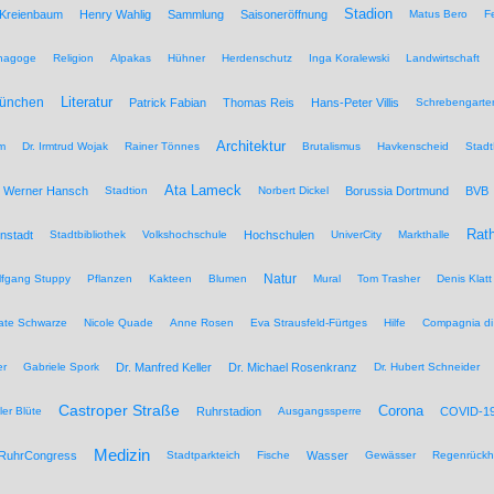
Stadion
 Kreienbaum
Henry Wahlig
Sammlung
Saisoneröffnung
Matus Bero
F
nagoge
Religion
Alpakas
Hühner
Herdenschutz
Inga Koralewski
Landwirtschaft
Literatur
München
Patrick Fabian
Thomas Reis
Hans-Peter Villis
Schrebengarte
Architektur
um
Dr. Irmtrud Wojak
Rainer Tönnes
Brutalismus
Havkenscheid
Stadt
Ata Lameck
Werner Hansch
Stadtion
Norbert Dickel
Borussia Dortmund
BVB
Rat
nstadt
Stadtbibliothek
Volkshochschule
Hochschulen
UniverCity
Markthalle
Natur
lfgang Stuppy
Pflanzen
Kakteen
Blumen
Mural
Tom Trasher
Denis Klatt
ate Schwarze
Nicole Quade
Anne Rosen
Eva Strausfeld-Fürtges
Hilfe
Compagnia di
er
Gabriele Spork
Dr. Manfred Keller
Dr. Michael Rosenkranz
Dr. Hubert Schneider
Castroper Straße
Corona
ler Blüte
Ruhrstadion
Ausgangssperre
COVID-1
Medizin
RuhrCongress
Stadtparkteich
Fische
Wasser
Gewässer
Regenrückh