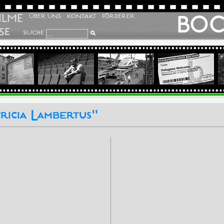
ILME
BO
ÜBER UNS
KONTAKT
FÖRDERER
SE
SUCHE
ricia Lambertus"