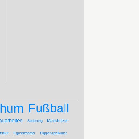
chum
Fußball
auarbeiten
Maischützen
Sanierung
eater
Figurentheater
Puppenspielkunst