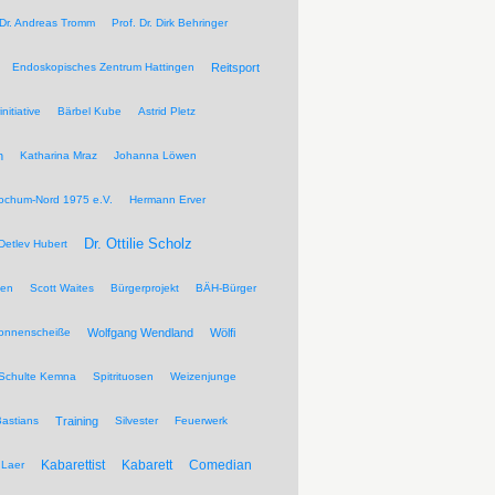
 Dr. Andreas Tromm
Prof. Dr. Dirk Behringer
Endoskopisches Zentrum Hattingen
Reitsport
nitiative
Bärbel Kube
Astrid Pletz
n
Katharina Mraz
Johanna Löwen
ochum-Nord 1975 e.V.
Hermann Erver
Dr. Ottilie Scholz
Detlev Hubert
pen
Scott Waites
Bürgerprojekt
BÄH-Bürger
Sonnenscheiße
Wolfgang Wendland
Wölfi
Schulte Kemna
Spitrituosen
Weizenjunge
Bastians
Training
Silvester
Feuerwerk
Kabarettist
Kabarett
Comedian
Laer