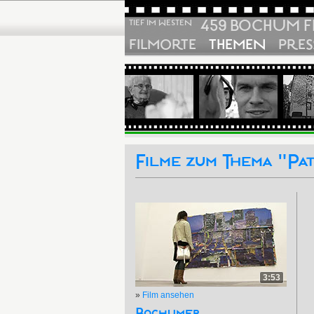
459 BOCHUM F
TIEF IM WESTEN
FILMORTE
THEMEN
PRES
Filme zum Thema "Pat
3:53
»
Film ansehen
Bochumer