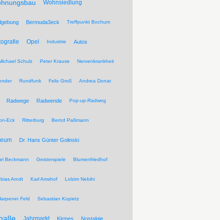
hnungsbau
Wohnsiedlung
dgebung
Bermuda3eck
Treffpunkt Bochum
tografie
Opel
Industrie
Autos
Michael Schulz
Peter Krause
Nervenkrankheit
ender
Rundfunk
Felix Groß
Andrea Donat
Radwege
Radwende
Pop-up-Radweg
on-Eck
Ritterburg
Bernd Paßmann
seum
Dr. Hans Günter Golinski
el Beckmann
Geisterspiele
Blumenfriedhof
bias Arndt
Karl Amshof
Lolzim Nebihi
Harpener Feld
Sebastian Kopietz
halle
Jahrmarkt
Kirmes
Nostalgie