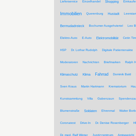
Lieferservice
Einzelhandel
Shopping
Einkaufe
Immobilien
Querenburg
Hustadt
Leersta
Bermudadreieck
Bochumer Ausgehviertel
Leo B
Elektro-Auto
E-Auto
Elektromobilität
Cetin Tim
HSP
Dr. Lothar Rudolph
Digitale Patientenakte
Moderatoren
Nachrichten
Briefmarken
Ralph H
Fahrrad
Klimaschutz
Klima
Dominik Bald
Sven Kraus
Martin Hartmann
Krematorium
Hau
Kunstsammlung
Villa
Gabenzaun
Spendenza
Blumenstraße
Soldaten
Ehrenmal
Walter Borb
Coronatest
Drive-In
Dr. Denise Rosenberger
H
Dr. med. Ralf Winter
Justizzentrum
Amtsgericht