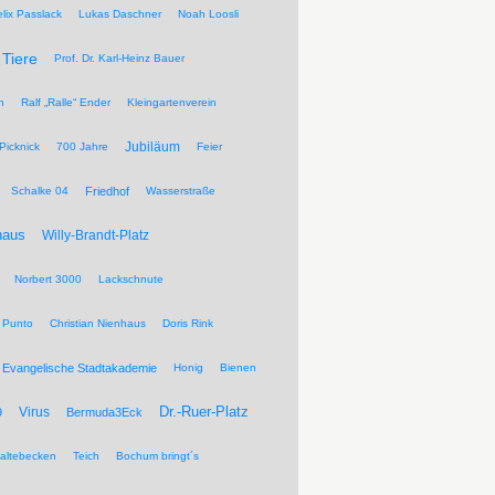
elix Passlack
Lukas Daschner
Noah Loosli
Tiere
Prof. Dr. Karl-Heinz Bauer
n
Ralf „Ralle“ Ender
Kleingartenverein
Jubiläum
Picknick
700 Jahre
Feier
Schalke 04
Friedhof
Wasserstraße
haus
Willy-Brandt-Platz
Norbert 3000
Lackschnute
 Punto
Christian Nienhaus
Doris Rink
Evangelische Stadtakademie
Honig
Bienen
Dr.-Ruer-Platz
Virus
9
Bermuda3Eck
altebecken
Teich
Bochum bringt´s