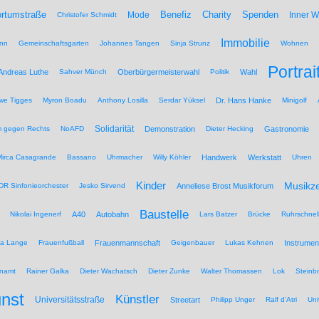
Benefiz
Spenden
rtumstraße
Mode
Charity
Inner 
Christofer Schmidt
Immobilie
nn
Gemeinschaftsgarten
Johannes Tangen
Sinja Strunz
Wohnen
Portrai
Andreas Luthe
Sahver Münch
Oberbürgermeisterwahl
Politik
Wahl
we Tigges
Myron Boadu
Anthony Losilla
Serdar Yüksel
Dr. Hans Hanke
Minigolf
Solidarität
 gegen Rechts
NoAFD
Demonstration
Dieter Hecking
Gastronomie
Mirca Casagrande
Bassano
Uhrmacher
Willy Köhler
Handwerk
Werkstatt
Uhren
Kinder
Musikz
R Sinfonieorchester
Jesko Sirvend
Anneliese Brost Musikforum
Baustelle
Nikolai Ingenerf
A40
Autobahn
Lars Batzer
Brücke
Ruhrschnel
na Lange
Frauenfußball
Frauenmannschaft
Geigenbauer
Lukas Kehnen
Instrumen
namt
Rainer Galka
Dieter Wachatsch
Dieter Zunke
Walter Thomassen
Lok
Steinb
nst
Künstler
Universitätsstraße
Streetart
Philipp Unger
Ralf d'Atri
Uni