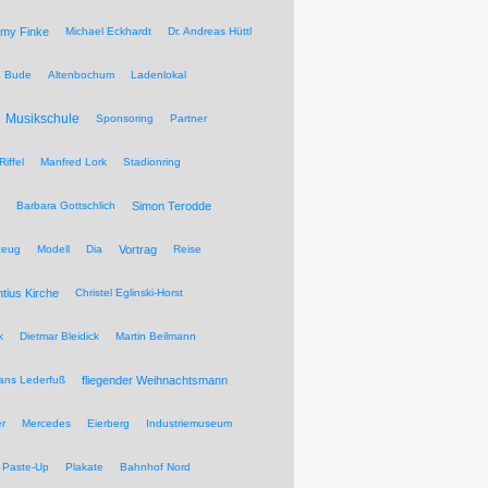
my Finke
Michael Eckhardt
Dr. Andreas Hüttl
Bude
Altenbochum
Ladenlokal
Musikschule
Sponsoring
Partner
Riffel
Manfred Lork
Stadionring
Barbara Gottschlich
Simon Terodde
zeug
Modell
Dia
Vortrag
Reise
ntius Kirche
Christel Eglinski-Horst
k
Dietmar Bleidick
Martin Beilmann
ans Lederfuß
fliegender Weihnachtsmann
r
Mercedes
Eierberg
Industriemuseum
Paste-Up
Plakate
Bahnhof Nord