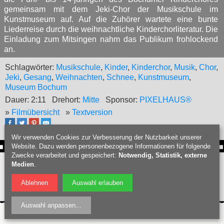
gemeinsam mit dem Jeki-Chor der Musikschule im
Kunstmuseum auf. Auf die Zuhörer wartete eine bunte
Liederreise durch die weihnachtliche Kinderchorliteratur. Die
Einladung zum Mitsingen nahm das Publikum frohlockend
an.
Schlagwörter:
Musikschule
,
Kinder
,
Kinderchor
,
Musik
,
Chor
,
Jeki
,
Gesang
,
Weihnachten
,
Schnee
,
Kunstmuseum
,
Museum Bochum
Dauer: 2:11
Drehort:
Mitte
Sponsor:
PIXELHAUS®
»
Filmübersicht
»
Textversion
Wir verwenden Cookies zur Verbesserung der Nutzbarkeit unserer
Website. Dazu werden personenbezogene Informationen für folgende
Zwecke verarbeitet und gespeichert:
Notwendig, Statistik, externe
Webdesign Bochum
:
PIXELHAUS®
Medien
.
Filmproduktion Bochum
|
Fotograf Bochum
|
Hochzeitsfotograf Bochum
|
Datenschutz
|
Nutzungsbedingungen
|
Impressum
| © Bochumschau 2026
Ablehnen
Auswahl erlauben
Auswahl anpassen
...