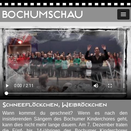
BOCHUMSCHAU
Schneeflöckchen, Weißröckchen
Wann kommst du geschneit? Wenn es nach den
insistierenden Sängern des Bochumer Kinderchores geht,
kann dies nicht mehr lange dauern. Am 7. Dezember traten
die Fünf- bis 14-jährigen des Bochumer Kinderchores