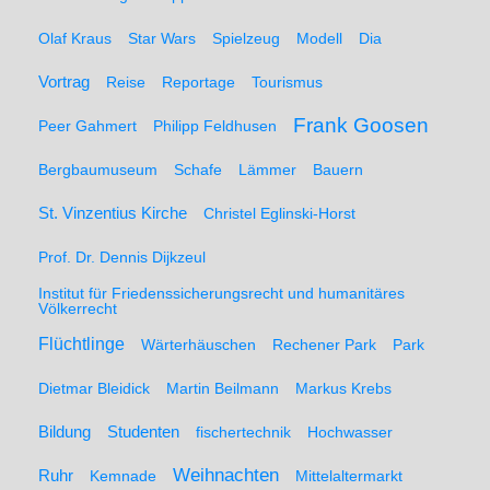
Olaf Kraus
Star Wars
Spielzeug
Modell
Dia
Vortrag
Reise
Reportage
Tourismus
Frank Goosen
Peer Gahmert
Philipp Feldhusen
Bergbaumuseum
Schafe
Lämmer
Bauern
St. Vinzentius Kirche
Christel Eglinski-Horst
Prof. Dr. Dennis Dijkzeul
Institut für Friedenssicherungsrecht und humanitäres
Völkerrecht
Flüchtlinge
Wärterhäuschen
Rechener Park
Park
Dietmar Bleidick
Martin Beilmann
Markus Krebs
Studenten
Bildung
fischertechnik
Hochwasser
Weihnachten
Ruhr
Kemnade
Mittelaltermarkt