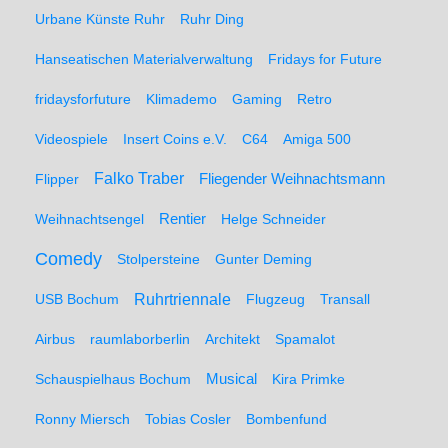
Urbane Künste Ruhr
Ruhr Ding
Hanseatischen Materialverwaltung
Fridays for Future
fridaysforfuture
Klimademo
Gaming
Retro
Videospiele
Insert Coins e.V.
C64
Amiga 500
Falko Traber
Flipper
Fliegender Weihnachtsmann
Weihnachtsengel
Rentier
Helge Schneider
Comedy
Stolpersteine
Gunter Deming
Ruhrtriennale
USB Bochum
Flugzeug
Transall
Airbus
raumlaborberlin
Architekt
Spamalot
Schauspielhaus Bochum
Musical
Kira Primke
Ronny Miersch
Tobias Cosler
Bombenfund