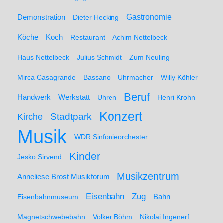
Demonstration
Gastronomie
Dieter Hecking
Koch
Köche
Restaurant
Achim Nettelbeck
Haus Nettelbeck
Julius Schmidt
Zum Neuling
Mirca Casagrande
Bassano
Uhrmacher
Willy Köhler
Beruf
Werkstatt
Handwerk
Uhren
Henri Krohn
Konzert
Stadtpark
Kirche
Musik
WDR Sinfonieorchester
Kinder
Jesko Sirvend
Musikzentrum
Anneliese Brost Musikforum
Zug
Eisenbahn
Eisenbahnmuseum
Bahn
Magnetschwebebahn
Volker Böhm
Nikolai Ingenerf