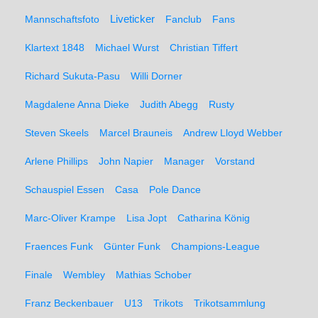
Liveticker
Mannschaftsfoto
Fanclub
Fans
Klartext 1848
Michael Wurst
Christian Tiffert
Richard Sukuta-Pasu
Willi Dorner
Magdalene Anna Dieke
Judith Abegg
Rusty
Steven Skeels
Marcel Brauneis
Andrew Lloyd Webber
Arlene Phillips
John Napier
Manager
Vorstand
Schauspiel Essen
Casa
Pole Dance
Marc-Oliver Krampe
Lisa Jopt
Catharina König
Fraences Funk
Günter Funk
Champions-League
Finale
Wembley
Mathias Schober
Franz Beckenbauer
U13
Trikots
Trikotsammlung