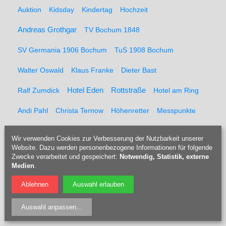
Auktion
Kidsday
Kindertag
Hochzeit
Andreas Grothgar
TV Bochum 1848
SV Germania 1906 Bochum
TuS 1908 Bochum
Walter Oswald
Klaus Franke
Dieter Bast
Rottstraße
Ralf Zumdick
Hotel Eden
Hotel am Ring
Andi Pahl
Christa Ternow
Höhenretter
Messpunkte
Feuerwehr
Kaltblut
Pferderücker
Holzrücker
Wir verwenden Cookies zur Verbesserung der Nutzbarkeit unserer
Website. Dazu werden personenbezogene Informationen für folgende
Udo Berner
Förster
Marcel Müller
Pferd
Forst
Zwecke verarbeitet und gespeichert:
Notwendig, Statistik, externe
Medien
.
Tippelsberg
Jubiläumsfeier
Solidaritätsfest
Ablehnen
Auswahl erlauben
Rainer Einenkel
Hennes Bender
Fritz Eckenga
Auswahl anpassen
...
Bücherei
Kaberettist
Flötenbau
Blockflötenbau