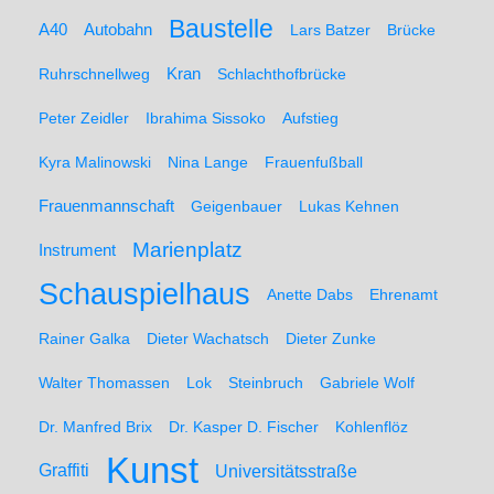
Baustelle
A40
Autobahn
Lars Batzer
Brücke
Ruhrschnellweg
Kran
Schlachthofbrücke
Peter Zeidler
Ibrahima Sissoko
Aufstieg
Kyra Malinowski
Nina Lange
Frauenfußball
Frauenmannschaft
Geigenbauer
Lukas Kehnen
Marienplatz
Instrument
Schauspielhaus
Anette Dabs
Ehrenamt
Rainer Galka
Dieter Wachatsch
Dieter Zunke
Walter Thomassen
Lok
Steinbruch
Gabriele Wolf
Dr. Manfred Brix
Dr. Kasper D. Fischer
Kohlenflöz
Kunst
Graffiti
Universitätsstraße