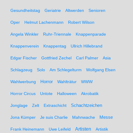
Gesundheitstag
Geriatrie
Altwerden
Senioren
Oper
Helmut Lachenmann
Robert Wilson
Angela Winkler
Ruhr-Triennale
Knappenparade
Knappenverein
Knappentag
Ullrich Hillebrand
Edgar Fischer
Gottfried Zechel
Carl Palmer
Asia
Schlagzeug
Solo
Am Schlegelturm
Wolfgang Elsen
Wahlwerbung
Horror
Wahlträtur
WWW
Horror Circus
Untote
Halloween
Akrobatik
Schachtzeichen
Jonglage
Zelt
Extraschicht
Messe
Jona Kümper
Je suis Charlie
Mahnwache
Artisten
Frank Heinemann
Uwe Leifeld
Artistik