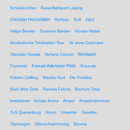
Schiedsrichter
RasenBallsport Leipzig
Christian Hochstätter
Rohbau
Golf
Jazz
Helga Bender
Susanne Bender
Florian Walter
Musikalische Trinkhallen-Tour
Ab anne Castroper
Stanislav Sestak
Stefano Celozzi
Westpark
Fanmeile
Konrad-Adenauer-Platz
Rotunde
Eskimo Callboy
Mambo Kurt
Die Freddes
Barb Wire Dolls
Pamela Falcon
Bochum Total
breitwienie
Knüpp-Arena
Ampel
Ampelmännchen
TuS Querenburg
Sturm
Unwetter
Gewitter
Starkregen
Überschwemmung
Bäume