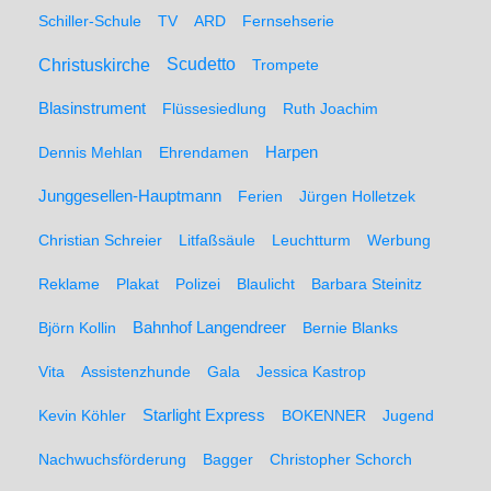
Schiller-Schule
TV
ARD
Fernsehserie
Christuskirche
Scudetto
Trompete
Blasinstrument
Flüssesiedlung
Ruth Joachim
Dennis Mehlan
Ehrendamen
Harpen
Junggesellen-Hauptmann
Ferien
Jürgen Holletzek
Christian Schreier
Litfaßsäule
Leuchtturm
Werbung
Reklame
Plakat
Polizei
Blaulicht
Barbara Steinitz
Björn Kollin
Bahnhof Langendreer
Bernie Blanks
Vita
Assistenzhunde
Gala
Jessica Kastrop
Kevin Köhler
Starlight Express
BOKENNER
Jugend
Nachwuchsförderung
Bagger
Christopher Schorch