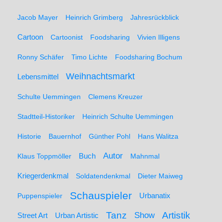
Jacob Mayer
Heinrich Grimberg
Jahresrückblick
Cartoon
Cartoonist
Foodsharing
Vivien Illigens
Ronny Schäfer
Timo Lichte
Foodsharing Bochum
Weihnachtsmarkt
Lebensmittel
Schulte Uemmingen
Clemens Kreuzer
Stadtteil-Historiker
Heinrich Schulte Uemmingen
Historie
Bauernhof
Günther Pohl
Hans Walitza
Autor
Klaus Toppmöller
Buch
Mahnmal
Kriegerdenkmal
Soldatendenkmal
Dieter Maiweg
Schauspieler
Puppenspieler
Urbanatix
Artistik
Tanz
Show
Street Art
Urban Artistic