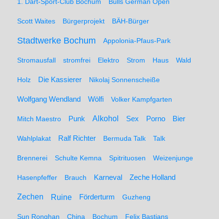
1. Dart-Sport-Club Bochum
Bulls German Open
Scott Waites
Bürgerprojekt
BÄH-Bürger
Stadtwerke Bochum
Appolonia-Pfaus-Park
Stromausfall
stromfrei
Elektro
Strom
Haus
Wald
Holz
Die Kassierer
Nikolaj Sonnenscheiße
Wolfgang Wendland
Wölfi
Volker Kampfgarten
Alkohol
Mitch Maestro
Punk
Sex
Porno
Bier
Wahlplakat
Ralf Richter
Bermuda Talk
Talk
Brennerei
Schulte Kemna
Spitrituosen
Weizenjunge
Hasenpfeffer
Brauch
Karneval
Zeche Holland
Zechen
Ruine
Förderturm
Guzheng
Sun Ronghan
China
Bochum
Felix Bastians