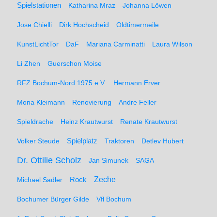
Spielstationen
Katharina Mraz
Johanna Löwen
Jose Chielli
Dirk Hochscheid
Oldtimermeile
KunstLichtTor
DaF
Mariana Carminatti
Laura Wilson
Li Zhen
Guerschon Moise
RFZ Bochum-Nord 1975 e.V.
Hermann Erver
Mona Kleimann
Renovierung
Andre Feller
Spieldrache
Heinz Krautwurst
Renate Krautwurst
Spielplatz
Volker Steude
Traktoren
Detlev Hubert
Dr. Ottilie Scholz
Jan Simunek
SAGA
Zeche
Michael Sadler
Rock
Bochumer Bürger Gilde
Vfl Bochum