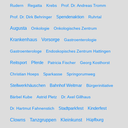
Rudern
Regatta
Krebs
Prof. Dr. Andreas Tromm
Spendenaktion
Prof. Dr. Dirk Behringer
Ruhrtal
Augusta
Onkologie
Onkologisches Zentrum
Krankenhaus
Vorsorge
Gastroenterologie
Gastroenterologe
Endoskopisches Zentrum Hattingen
Pferde
Reitsport
Patricia Fischer
Georg Kosthorst
Christian Hoeps
Sparkasse
Springorumweg
Stellwerkhäuschen
Bahnhof Weitmar
Bürgerinitiative
Bärbel Kube
Astrid Pletz
Dr. Axel Gillhaus
Stadtparkfest
Kinderfest
Dr. Hartmut Fahnenstich
Clowns
Tanzgruppen
Kleinkunst
Hüpfburg