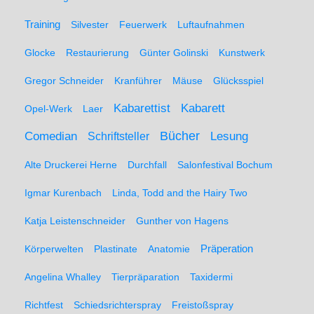
Training
Silvester
Feuerwerk
Luftaufnahmen
Glocke
Restaurierung
Günter Golinski
Kunstwerk
Gregor Schneider
Kranführer
Mäuse
Glücksspiel
Kabarett
Kabarettist
Opel-Werk
Laer
Comedian
Bücher
Lesung
Schriftsteller
Alte Druckerei Herne
Durchfall
Salonfestival Bochum
Igmar Kurenbach
Linda, Todd and the Hairy Two
Katja Leistenschneider
Gunther von Hagens
Präperation
Körperwelten
Plastinate
Anatomie
Angelina Whalley
Tierpräparation
Taxidermi
Richtfest
Schiedsrichterspray
Freistoßspray