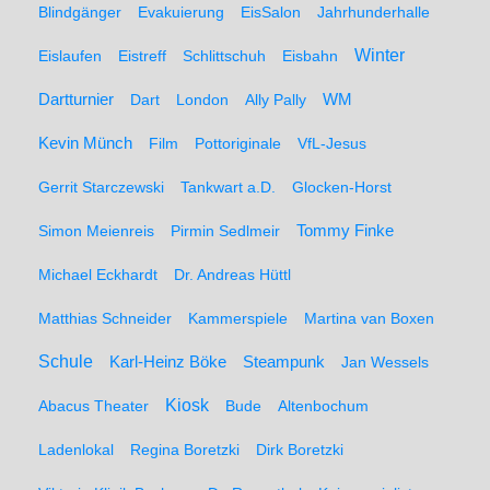
Blindgänger
Evakuierung
EisSalon
Jahrhunderhalle
Winter
Eislaufen
Eistreff
Schlittschuh
Eisbahn
WM
Dartturnier
Dart
London
Ally Pally
Kevin Münch
Film
Pottoriginale
VfL-Jesus
Gerrit Starczewski
Tankwart a.D.
Glocken-Horst
Simon Meienreis
Pirmin Sedlmeir
Tommy Finke
Michael Eckhardt
Dr. Andreas Hüttl
Matthias Schneider
Kammerspiele
Martina van Boxen
Schule
Karl-Heinz Böke
Steampunk
Jan Wessels
Kiosk
Abacus Theater
Bude
Altenbochum
Ladenlokal
Regina Boretzki
Dirk Boretzki