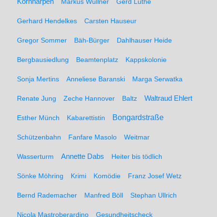
Kornharpen
Markus Wüllner
Gerd Luthe
Gerhard Hendelkes
Carsten Hauseur
Gregor Sommer
Bäh-Bürger
Dahlhauser Heide
Bergbausiedlung
Beamtenplatz
Kappskolonie
Sonja Mertins
Anneliese Baranski
Marga Serwatka
Renate Jung
Zeche Hannover
Baltz
Waltraud Ehlert
Bongardstraße
Esther Münch
Kabarettistin
Schützenbahn
Fanfare Masolo
Weitmar
Annette Dabs
Wasserturm
Heiter bis tödlich
Sönke Möhring
Krimi
Komödie
Franz Josef Wetz
Bernd Rademacher
Manfred Böll
Stephan Ullrich
Nicola Mastroberardino
Gesundheitscheck