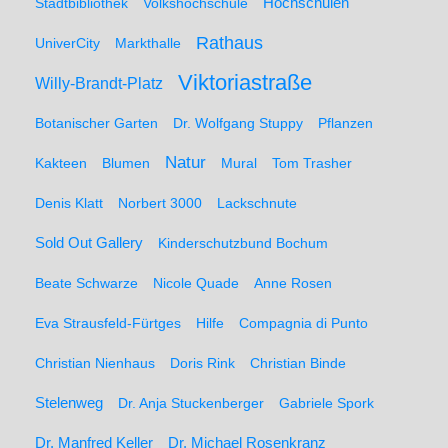
Hochschulen
Stadtbibliothek
Volkshochschule
Rathaus
UniverCity
Markthalle
Viktoriastraße
Willy-Brandt-Platz
Botanischer Garten
Dr. Wolfgang Stuppy
Pflanzen
Natur
Kakteen
Blumen
Mural
Tom Trasher
Denis Klatt
Norbert 3000
Lackschnute
Sold Out Gallery
Kinderschutzbund Bochum
Beate Schwarze
Nicole Quade
Anne Rosen
Eva Strausfeld-Fürtges
Hilfe
Compagnia di Punto
Christian Nienhaus
Doris Rink
Christian Binde
Stelenweg
Dr. Anja Stuckenberger
Gabriele Spork
Dr. Manfred Keller
Dr. Michael Rosenkranz