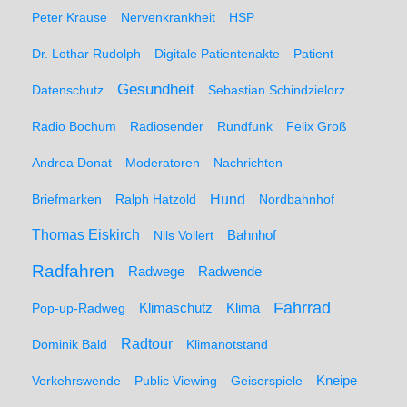
Peter Krause
Nervenkrankheit
HSP
Dr. Lothar Rudolph
Digitale Patientenakte
Patient
Gesundheit
Datenschutz
Sebastian Schindzielorz
Radio Bochum
Radiosender
Rundfunk
Felix Groß
Andrea Donat
Moderatoren
Nachrichten
Hund
Briefmarken
Ralph Hatzold
Nordbahnhof
Thomas Eiskirch
Nils Vollert
Bahnhof
Radfahren
Radwege
Radwende
Fahrrad
Klimaschutz
Klima
Pop-up-Radweg
Radtour
Dominik Bald
Klimanotstand
Kneipe
Verkehrswende
Public Viewing
Geiserspiele