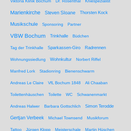
Viktoria Klinik Bochum
Dr. Rosenthal
Kniespezialist
Marienkirche
Steven Sloane
Thorsten Kock
Musikschule
Sponsoring
Partner
VBW Bochum
Trinkhalle
Büdchen
Sparkassen-Giro
Radrennen
Tag der Trinkhalle
Wohnungssiedlung
Wohnkultur
Norbert Riffel
Manfred Lork
Stadionring
Bienenschwarm
Andreas Le Claire
VfL Bochum 1848
Ali Chaaban
Toilettenhäuschen
Toilette
WC
Schwanenmarkt
Simon Terodde
Andreas Halwer
Barbara Gottschlich
Gertjan Verbeek
Michael Townsend
Musikforum
Tattoo
Jürgen Klopp
Meisterschale
Martin Hüschen