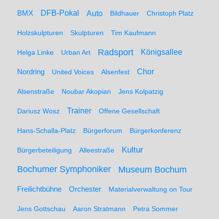
BMX
DFB-Pokal
Auto
Bildhauer
Christoph Platz
Holzskulpturen
Skulpturen
Tim Kaufmann
Radsport
Königsallee
Helga Linke
Urban Art
Nordring
Chor
United Voices
Alsenfest
Alsenstraße
Noubar Akopian
Jens Kolpatzig
Trainer
Dariusz Wosz
Offene Gesellschaft
Hans-Schalla-Platz
Bürgerforum
Bürgerkonferenz
Kultur
Bürgerbeteiligung
Alleestraße
Bochumer Symphoniker
Museum Bochum
Freilichtbühne
Orchester
Materialverwaltung on Tour
Jens Gottschau
Aaron Stratmann
Petra Sommer