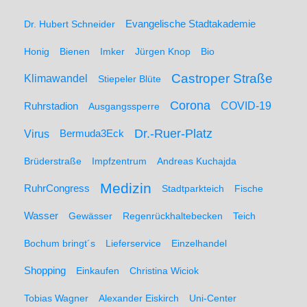
Dr. Hubert Schneider
Evangelische Stadtakademie
Honig
Bienen
Imker
Jürgen Knop
Bio
Castroper Straße
Klimawandel
Stiepeler Blüte
Corona
Ruhrstadion
COVID-19
Ausgangssperre
Dr.-Ruer-Platz
Virus
Bermuda3Eck
Brüderstraße
Impfzentrum
Andreas Kuchajda
Medizin
RuhrCongress
Stadtparkteich
Fische
Wasser
Gewässer
Regenrückhaltebecken
Teich
Bochum bringt´s
Lieferservice
Einzelhandel
Shopping
Einkaufen
Christina Wiciok
Tobias Wagner
Alexander Eiskirch
Uni-Center