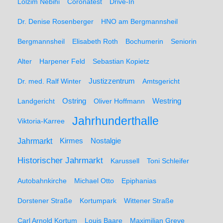
Lolzim Nebihi
Coronatest
Drive-In
Dr. Denise Rosenberger
HNO am Bergmannsheil
Bergmannsheil
Elisabeth Roth
Bochumerin
Seniorin
Alter
Harpener Feld
Sebastian Kopietz
Dr. med. Ralf Winter
Justizzentrum
Amtsgericht
Ostring
Westring
Landgericht
Oliver Hoffmann
Jahrhunderthalle
Viktoria-Karree
Jahrmarkt
Kirmes
Nostalgie
Historischer Jahrmarkt
Karussell
Toni Schleifer
Autobahnkirche
Michael Otto
Epiphanias
Dorstener Straße
Kortumpark
Wittener Straße
Carl Arnold Kortum
Louis Baare
Maximilian Greve