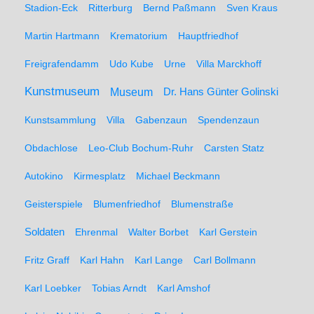
Stadion-Eck
Ritterburg
Bernd Paßmann
Sven Kraus
Martin Hartmann
Krematorium
Hauptfriedhof
Freigrafendamm
Udo Kube
Urne
Villa Marckhoff
Kunstmuseum
Museum
Dr. Hans Günter Golinski
Kunstsammlung
Villa
Gabenzaun
Spendenzaun
Obdachlose
Leo-Club Bochum-Ruhr
Carsten Statz
Autokino
Kirmesplatz
Michael Beckmann
Geisterspiele
Blumenfriedhof
Blumenstraße
Soldaten
Ehrenmal
Walter Borbet
Karl Gerstein
Fritz Graff
Karl Hahn
Karl Lange
Carl Bollmann
Karl Loebker
Tobias Arndt
Karl Amshof