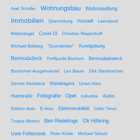
Wohnungsbau
Wohnsiedlung
Axel Schäfer
Immobilien
Hustadt
Querenburg
Leerstand
Mietmängel
Covid-19
Christian Riepenhoff
Michael Ballweg
"Querdenker"
Kundgebung
Bermuda3eck
Bermudadreieck
Treffpunkt Bochum
Bochumer Ausgehviertel
Leo Bauer
Dirk Steinbrecher
Dennis Kleinbeck
Mandragora
Union-Kino
Fotografie
Opel
Huestraße
Industrie
Autos
Elektro-Auto
E-Auto
Elektromobilität
Cetin Timur
Ben Redelings
Oli Hilbring
Tropos Motors
Uwe Fellensiek
Peter Közle
Michael Schulz