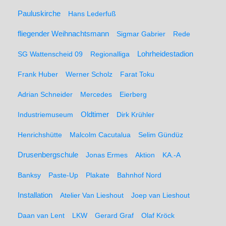
Pauluskirche
Hans Lederfuß
fliegender Weihnachtsmann
Sigmar Gabrier
Rede
SG Wattenscheid 09
Regionalliga
Lohrheidestadion
Frank Huber
Werner Scholz
Farat Toku
Adrian Schneider
Mercedes
Eierberg
Oldtimer
Industriemuseum
Dirk Krühler
Henrichshütte
Malcolm Cacutalua
Selim Gündüz
Drusenbergschule
Jonas Ermes
Aktion
KA.-A
Banksy
Paste-Up
Plakate
Bahnhof Nord
Installation
Atelier Van Lieshout
Joep van Lieshout
Daan van Lent
LKW
Gerard Graf
Olaf Kröck