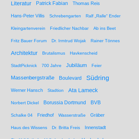
Literatur
Patrick Fabian
Thomas Reis
Hans-Peter Villis
Schrebengarten
Ralf „Ralle“ Ender
Kleingartenverein
Friedlicher Nachbar
Ab ins Beet
Fritz Bauer Forum
Dr. Irmtrud Wojak
Rainer Tönnes
Architektur
Brutalismus
Havkenscheid
Jubiläum
StadtPicknick
700 Jahre
Feier
Südring
Massenbergstraße
Boulevard
Ata Lameck
Werner Hansch
Stadtion
Borussia Dortmund
BVB
Norbert Dickel
Friedhof
Gräber
Schalke 04
Wasserstraße
Haus des Wissens
Dr. Britta Freis
Innenstadt