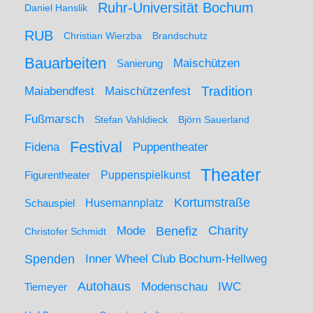
Ruhr-Universität Bochum
Daniel Hanslik
RUB
Christian Wierzba
Brandschutz
Bauarbeiten
Maischützen
Sanierung
Maiabendfest
Maischützenfest
Tradition
Fußmarsch
Stefan Vahldieck
Björn Sauerland
Festival
Puppentheater
Fidena
Theater
Figurentheater
Puppenspielkunst
Kortumstraße
Husemannplatz
Schauspiel
Mode
Charity
Benefiz
Christofer Schmidt
Spenden
Inner Wheel Club Bochum-Hellweg
Autohaus
IWC
Modenschau
Tiemeyer