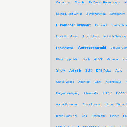
Coronatest
Drive-In
Dr. Denise Rosenberger
H
Dr. med. Ralf Winter
Justizzentrum
Amtsgericht
Historischer Jahrmarkt
Karussell
Toni Schleif
Maximilian Greve
Jacob Mayer
Heinrich Grimberg
Weihnachtsmarkt
Lebensmittel
Schulte Ue
Autor
Klaus Toppmöller
Buch
Mahnmal
Kr
Artistik
Show
Auto
BMX
DFB-Pokal
United Voices
Alsenfest
Chor
Alsenstraße
Kultur
Bochu
Bürgerbeteiligung
Alleestraße
Aaron Stratmann
Petra Sommer
Urbane Künste 
Insert Coins e.V.
C64
Amiga 500
Flipper
Fa