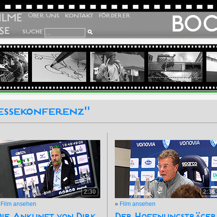
ILME
BO
ÜBER UNS
KONTAKT
FÖRDERER
SE
SUCHE
essekonferenz"
2:30
2:36
»
Film ansehen
»
Film ansehen
Die Ankunft von Dirk
Der Hoffnungsträger