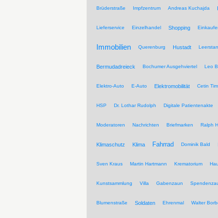
Brüderstraße
Impfzentrum
Andreas Kuchajda
Lieferservice
Einzelhandel
Shopping
Einkaufe
Immobilien
Querenburg
Hustadt
Leersta
Bermudadreieck
Bochumer Ausgehviertel
Leo B
Elektro-Auto
E-Auto
Elektromobilität
Cetin Tim
HSP
Dr. Lothar Rudolph
Digitale Patientenakte
Moderatoren
Nachrichten
Briefmarken
Ralph H
Fahrrad
Klimaschutz
Klima
Dominik Bald
Sven Kraus
Martin Hartmann
Krematorium
Hau
Kunstsammlung
Villa
Gabenzaun
Spendenza
Blumenstraße
Soldaten
Ehrenmal
Walter Borb