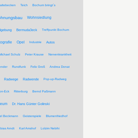
altebecken
Teich
Bochum bringt´s
hnungsbau
Wohnsiedlung
dgebung
Bermuda3eck
Treffpunkt Bochum
tografie
Opel
Industrie
Autos
Michael Schulz
Peter Krause
Nervenkrankheit
ender
Rundfunk
Felix Groß
Andrea Donat
Radwege
Radwende
Pop-up-Radweg
on-Eck
Ritterburg
Bernd Paßmann
seum
Dr. Hans Günter Golinski
el Beckmann
Geisterspiele
Blumenfriedhof
bias Arndt
Karl Amshof
Lolzim Nebihi