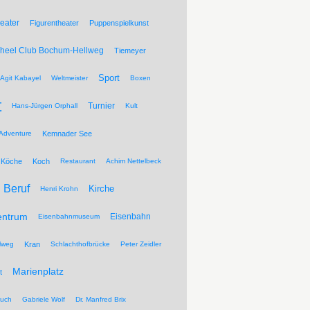
eater
Figurentheater
Puppenspielkunst
Wheel Club Bochum-Hellweg
Tiemeyer
Sport
Agit Kabayel
Weltmeister
Boxen
t
Turnier
Hans-Jürgen Orphall
Kult
Adventure
Kemnader See
Köche
Koch
Restaurant
Achim Nettelbeck
Beruf
Kirche
Henri Krohn
entrum
Eisenbahn
Eisenbahnmuseum
lweg
Kran
Schlachthofbrücke
Peter Zeidler
Marienplatz
t
ruch
Gabriele Wolf
Dr. Manfred Brix