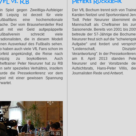
VfL vs. RB
Peters Rückkehr
in Spiel gegen Zweitliga-Aufsteiger
Der VfL Bochum trennt sich von Traine
B Leipzig ist derzeit für viele
Karsten Neitzel und Sportvorstand Jen
ußballfans eine hochemotionale
Todt. Peter Neururer übernimmt di
ache. Der vom Brausehersteller Red
Mannschaft als Cheftrainer bis zu
ull mit viel Geld aufgepäppelte
Saisonende. Bereits von 2001 bis 200
ußballverein schreckt viele
betreute der 57-Jährige die Bochumer
radionalisten, die in diesem Modell
Neururer freut sich auf die "schwierigst
inen Ausverkauf des Fußballs sehen.
Aufgabe" und fordert und versprich
o haben auch viele VfL Fans schon im
"Leidenschaft, Disziplin
orfeld angekündigt, die Reise nach
Verantwortung". In der Pressekonferen
eipzig zu boykottieren. Auch
am 8. April 2013 standen Pete
heftrainer Peter Neururer hat zu RB
Neururer und der Vorsitzende de
in sehr spezielles Verhältnis, insofern
Aufsichtsrats, Hans-Peter Villis, de
urde die Pressekonferenz vor dem
Journalisten Rede und Antwort.
piel mit einer gewissen Spannung
rwartet.
46:31