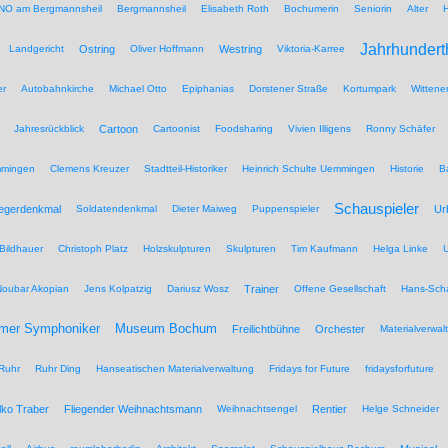
NO am Bergmannsheil
Bergmannsheil
Elisabeth Roth
Bochumerin
Seniorin
Alter
Jahrhundert
Landgericht
Ostring
Oliver Hoffmann
Westring
Viktoria-Karree
er
Autobahnkirche
Michael Otto
Epiphanias
Dorstener Straße
Kortumpark
Wittene
Jahresrückblick
Cartoon
Cartoonist
Foodsharing
Vivien Illigens
Ronny Schäfer
mmingen
Clemens Kreuzer
Stadtteil-Historiker
Heinrich Schulte Uemmingen
Historie
B
Schauspieler
iegerdenkmal
Soldatendenkmal
Dieter Maiweg
Puppenspieler
Ur
Bildhauer
Christoph Platz
Holzskulpturen
Skulpturen
Tim Kaufmann
Helga Linke
U
Noubar Akopian
Jens Kolpatzig
Dariusz Wosz
Trainer
Offene Gesellschaft
Hans-Scha
Museum Bochum
mer Symphoniker
Freilichtbühne
Orchester
Materialverwal
Ruhr
Ruhr Ding
Hanseatischen Materialverwaltung
Fridays for Future
fridaysforfuture
lko Traber
Fliegender Weihnachtsmann
Weihnachtsengel
Rentier
Helge Schneider