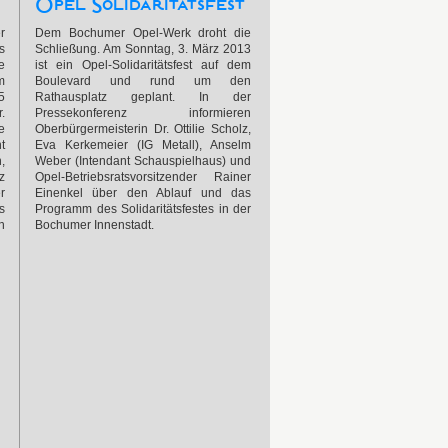
Opel Solidaritätsfest
r
Dem Bochumer Opel-Werk droht die
s
Schließung. Am Sonntag, 3. März 2013
e
ist ein Opel-Solidaritätsfest auf dem
m
Boulevard und rund um den
5
Rathausplatz geplant. In der
.
Pressekonferenz informieren
e
Oberbürgermeisterin Dr. Ottilie Scholz,
t
Eva Kerkemeier (IG Metall), Anselm
,
Weber (Intendant Schauspielhaus) und
z
Opel-Betriebsratsvorsitzender Rainer
r
Einenkel über den Ablauf und das
s
Programm des Solidaritätsfestes in der
n
Bochumer Innenstadt.