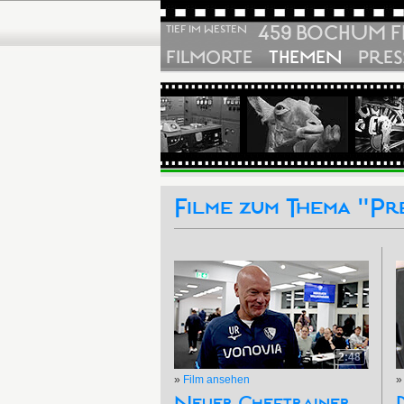
459 BOCHUM F
TIEF IM WESTEN
FILMORTE
THEMEN
PRES
Filme zum Thema "Pr
2:48
»
Film ansehen
Neuer Cheftrainer