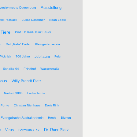
Ausstellung
versity meets Querenburg
elix Passlack
Lukas Daschner
Noah Loosli
Tiere
Prof. Dr. Karl-Heinz Bauer
n
Ralf „Ralle“ Ender
Kleingartenverein
Jubiläum
Picknick
700 Jahre
Feier
Schalke 04
Friedhof
Wasserstraße
haus
Willy-Brandt-Platz
Norbert 3000
Lackschnute
 Punto
Christian Nienhaus
Doris Rink
Evangelische Stadtakademie
Honig
Bienen
Dr.-Ruer-Platz
Virus
9
Bermuda3Eck