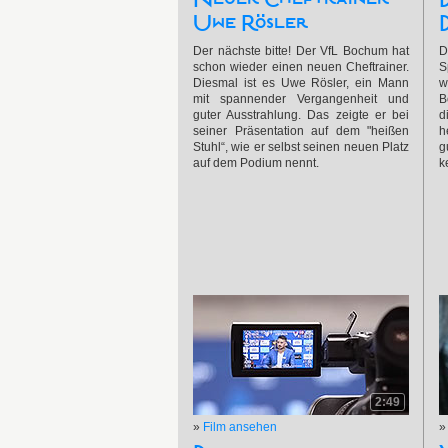
Uwe Rösler
Der nächste bitte! Der VfL Bochum hat
D
schon wieder einen neuen Cheftrainer.
S
Diesmal ist es Uwe Rösler, ein Mann
w
mit spannender Vergangenheit und
B
guter Ausstrahlung. Das zeigte er bei
d
seiner Präsentation auf dem "heißen
h
Stuhl“, wie er selbst seinen neuen Platz
g
auf dem Podium nennt.
k
2:49
»
Film ansehen