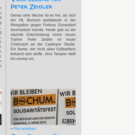
Peter Zeidler
n
h
Genau eine Woche ist es her, als sich
t
der VfL Bochum spektakulär in der
g
Relegation gegen Fortuna Düsseldorf
L
durchsetzen konnte. Heute gab es die
g
nächste Entscheidung: einen neuen
,
Trainer. Peter Zeidler ist neuer
.
Chefcoach an der Castroper Straße.
n
Ein Name, der nicht allen Fußballfans
h
bekannt sein dürfte. Jens Tampier stellt
.
ihn einmal vor.
n
r
35:19
»
Film ansehen