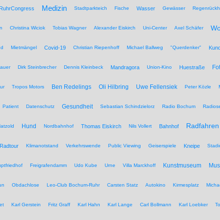
Medizin
RuhrCongress
Stadtparkteich
Fische
Wasser
Gewässer
Regenrückh
Wo
n
Christina Wiciok
Tobias Wagner
Alexander Eiskirch
Uni-Center
Axel Schäfer
nd
Mietmängel
Covid-19
Christian Riepenhoff
Michael Ballweg
"Querdenker"
Kun
Fo
auer
Dirk Steinbrecher
Dennis Kleinbeck
Mandragora
Union-Kino
Huestraße
Ben Redelings
Oli Hilbring
Uwe Fellensiek
ur
Tropos Motors
Peter Közle
Gesundheit
Patient
Datenschutz
Sebastian Schindzielorz
Radio Bochum
Radios
Radfahren
Hund
atzold
Nordbahnhof
Thomas Eiskirch
Nils Vollert
Bahnhof
Radtour
Klimanotstand
Verkehrswende
Public Viewing
Geiserspiele
Kneipe
Stadi
Kunstmuseum
Mu
ptfriedhof
Freigrafendamm
Udo Kube
Urne
Villa Marckhoff
un
Obdachlose
Leo-Club Bochum-Ruhr
Carsten Statz
Autokino
Kirmesplatz
Micha
et
Karl Gerstein
Fritz Graff
Karl Hahn
Karl Lange
Carl Bollmann
Karl Loebker
To