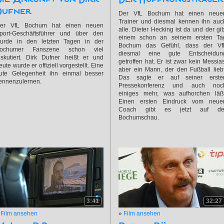
Dufner
Der VfL Bochum hat einen neue
Trainer und diesmal kennen ihn auc
er VfL Bochum hat einen neuen
alle. Dieter Hecking ist da und der gib
port-Geschäftsführer und über den
einem schon an seinem ersten Ta
urde in den letzten Tagen in der
Bochum das Gefühl, dass der Vf
ochumer Fanszene schon viel
diesmal eine gute Entscheidun
iskutiert. Dirk Dufner heißt er und
getroffen hat. Er ist zwar kein Messias
eute wurde er offiziell vorgestellt. Eine
aber ein Mann, der den Fußball liebt
ute Gelegenheit ihn einmal besser
Das sagte er auf seiner erste
ennenzulernen.
Pressekonferenz und auch noc
einiges mehr, was aufhorchen läßt
Einen ersten Eindruck vom neue
Coach gibt es jetzt auf de
Bochumschau.
3:41
32:27
»
Film ansehen
»
Film ansehen