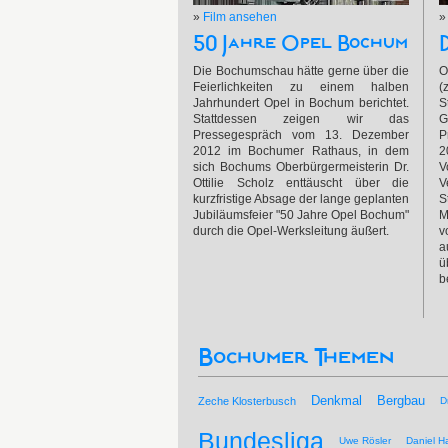
»
Film ansehen
50 Jahre Opel Bochum
Die Bochumschau hätte gerne über die
O
Feierlichkeiten zu einem halben
(
Jahrhundert Opel in Bochum berichtet.
S
Stattdessen zeigen wir das
G
Pressegespräch vom 13. Dezember
P
2012 im Bochumer Rathaus, in dem
2
sich Bochums Oberbürgermeisterin Dr.
V
Ottilie Scholz enttäuscht über die
V
kurzfristige Absage der lange geplanten
S
Jubiläumsfeier "50 Jahre Opel Bochum"
M
durch die Opel-Werksleitung äußert.
v
a
ü
b
Bochumer Themen
Bergbau
Denkmal
Zeche Klosterbusch
D
Bundesliga
Uwe Rösler
Daniel Ha