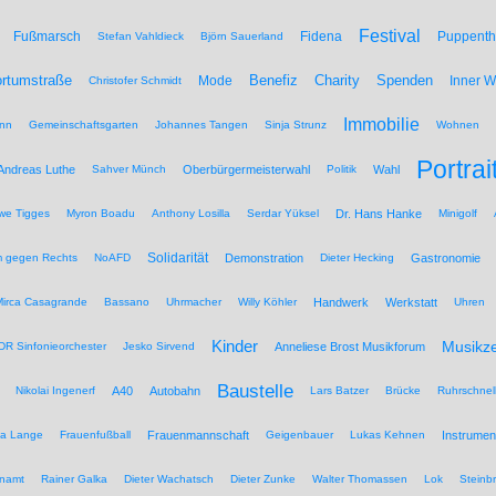
Festival
Fußmarsch
Fidena
Puppenth
Stefan Vahldieck
Björn Sauerland
Benefiz
Spenden
rtumstraße
Mode
Charity
Inner 
Christofer Schmidt
Immobilie
nn
Gemeinschaftsgarten
Johannes Tangen
Sinja Strunz
Wohnen
Portrai
Andreas Luthe
Sahver Münch
Oberbürgermeisterwahl
Politik
Wahl
we Tigges
Myron Boadu
Anthony Losilla
Serdar Yüksel
Dr. Hans Hanke
Minigolf
Solidarität
 gegen Rechts
NoAFD
Demonstration
Dieter Hecking
Gastronomie
Mirca Casagrande
Bassano
Uhrmacher
Willy Köhler
Handwerk
Werkstatt
Uhren
Kinder
Musikz
R Sinfonieorchester
Jesko Sirvend
Anneliese Brost Musikforum
Baustelle
Nikolai Ingenerf
A40
Autobahn
Lars Batzer
Brücke
Ruhrschnel
na Lange
Frauenfußball
Frauenmannschaft
Geigenbauer
Lukas Kehnen
Instrumen
namt
Rainer Galka
Dieter Wachatsch
Dieter Zunke
Walter Thomassen
Lok
Steinb