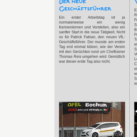
Der neue
Geschäftsführer
E
R
Ein erster Arbeitstag ist ja
F
normalerweise ein wenig
S
Kennenlernen und Vorstellen, also ein
B
sanfter Start in die neue Tätigkeit. Nicht
F
so für Patrick Fabian, den neuen VfL-
T
Geschäftsführer. Der musste am ersten
e
Tag erst einmal klären, wie der Verein
S
mit den Gerüchten rund um Cheftrainer
V
Thomas Reis umgehen wird. Gemütlich
L
war dieser erste Tag also nicht.
C
e
w
S
e
7:34