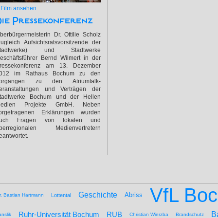
»
Film ansehen
Die Pressekonferenz
berbürgermeisterin Dr. Ottilie Scholz
zugleich Aufsichtsratsvorsitzende der
tadtwerke) und Stadtwerke
eschäftsführer Bernd Wilmert in der
ressekonferenz am 13. Dezember
012 im Rathaus Bochum zu den
orgängen zu den Atriumtalk-
eranstaltungen und Verträgen der
tadtwerke Bochum und der Hellen
edien Projekte GmbH. Neben
orgetragenen Erklärungen wurden
uch Fragen von lokalen und
berregionalen Medienvertretern
eantwortet.
VfL Bo
Geschichte
Abriss
r. Bastian Hartmann
Lottental
B
Ruhr-Universität Bochum
RUB
nslik
Christian Wierzba
Brandschutz