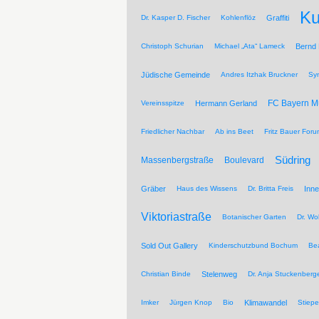
Ku
Dr. Kasper D. Fischer
Kohlenflöz
Graffiti
Christoph Schurian
Michael „Ata“ Lameck
Bernd
Jüdische Gemeinde
Andres Itzhak Bruckner
Sy
FC Bayern 
Vereinsspitze
Hermann Gerland
Friedlicher Nachbar
Ab ins Beet
Fritz Bauer For
Südring
Massenbergstraße
Boulevard
Gräber
Haus des Wissens
Dr. Britta Freis
Inne
Viktoriastraße
Botanischer Garten
Dr. Wo
Sold Out Gallery
Kinderschutzbund Bochum
Be
Christian Binde
Stelenweg
Dr. Anja Stuckenberg
Imker
Jürgen Knop
Bio
Klimawandel
Stiepe