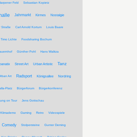
Harpener Feld
Sebastian Kopietz
halle
Jahrmarkt
Kirmes
Nostalgie
r Straße
Carl Arnold Kortum
Louis Baare
Timo Lichte
Foodsharing Bochum
auernhof
Günther Pohl
Hans Walitza
Tanz
banatix
Street Art
Urban Artistic
Radsport
rban Art
Königsallee
Nordring
lla-Platz
Bürgerforum
Bürgerkonferenz
tung on Tour
Jens Gottschau
Klimademo
Gaming
Retro
Videospiele
Comedy
Stolpersteine
Gunter Deming