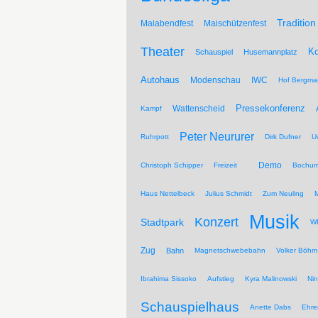
Tradition
Maiabendfest
Maischützenfest
Theater
Ko
Schauspiel
Husemannplatz
Autohaus
Modenschau
IWC
Hof Bergma
Pressekonferenz
Wattenscheid
Kampf
Peter Neururer
Ruhrpott
Dirk Dufner
U
Demo
Christoph Schipper
Freizeit
Bochum
Haus Nettelbeck
Julius Schmidt
Zum Neuling
Musik
Konzert
Stadtpark
WD
Zug
Bahn
Magnetschwebebahn
Volker Böhm
Ibrahima Sissoko
Aufstieg
Kyra Malinowski
Ni
Schauspielhaus
Anette Dabs
Ehre