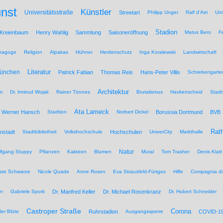
nst
Künstler
Universitätsstraße
Streetart
Philipp Unger
Ralf d'Atri
Uni
Stadion
 Kreienbaum
Henry Wahlig
Sammlung
Saisoneröffnung
Matus Bero
F
nagoge
Religion
Alpakas
Hühner
Herdenschutz
Inga Koralewski
Landwirtschaft
Literatur
München
Patrick Fabian
Thomas Reis
Hans-Peter Villis
Schrebengarte
Architektur
um
Dr. Irmtrud Wojak
Rainer Tönnes
Brutalismus
Havkenscheid
Stadt
Ata Lameck
Werner Hansch
Stadtion
Norbert Dickel
Borussia Dortmund
BVB
Rat
nstadt
Stadtbibliothek
Volkshochschule
Hochschulen
UniverCity
Markthalle
Natur
lfgang Stuppy
Pflanzen
Kakteen
Blumen
Mural
Tom Trasher
Denis Klatt
ate Schwarze
Nicole Quade
Anne Rosen
Eva Strausfeld-Fürtges
Hilfe
Compagnia di
er
Gabriele Spork
Dr. Manfred Keller
Dr. Michael Rosenkranz
Dr. Hubert Schneider
Castroper Straße
Corona
ler Blüte
Ruhrstadion
Ausgangssperre
COVID-1