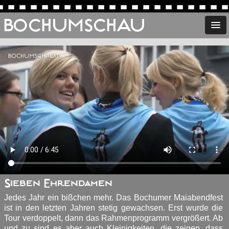
BOCHUMSCHAU
Sieben Ehrendamen
Jedes Jahr ein bißchen mehr. Das Bochumer Maiabendfest
ist in den letzten Jahren stetig gewachsen. Erst wurde die
Tour verdoppelt, dann das Rahmenprogramm vergrößert. Ab
und zu sind es aber auch Kleinigkeiten, die zeigen, dass