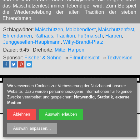
das Maischützenfest immer lebendiger wird. Zum Beispiel
die Wiederbelebung der alten Tradition der sieben
Ehrendamen.
Schlagwörter:
Maischützen
,
Maiabendfest
,
Maischützenfest
,
Ehrendamen
,
Rathaus
,
Tradition
,
Fußmarsch
,
Harpen
,
Junggesellen-Hauptmann
,
Willy-Brandt-Platz
Dauer: 6:45
Drehorte:
Mitte
,
Harpen
Sponsor:
Fischer & Söhne
»
Filmübersicht
»
Textversion
Wir verwenden Cookies zur Verbesserung der Nutzbarkeit unserer
Webdesign Bochum
:
PIXELHAUS®
Website. Dazu werden personenbezogene Informationen für folgende
Filmproduktion Bochum
|
Fotograf Bochum
|
Hochzeitsfotograf Bochum
|
Zwecke verarbeitet und gespeichert:
Notwendig, Statistik, externe
Datenschutz
|
Nutzungsbedingungen
|
Impressum
| © Bochumschau 2026
Medien
.
Ablehnen
Auswahl erlauben
Auswahl anpassen
...