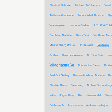
Christoph Schurian
Michael „Ata“ Lameck
Bernd
Jüdische Gemeinde
Andres Itzhak Bruckner
Sy
FC Bayern 
Vereinsspitze
Hermann Gerland
Friedlicher Nachbar
Ab ins Beet
Fritz Bauer For
Südring
Massenbergstraße
Boulevard
Gräber
Haus des Wissens
Dr. Britta Freis
Inne
Viktoriastraße
Botanischer Garten
Dr. Wo
Sold Out Gallery
Kinderschutzbund Bochum
Be
Christian Binde
Stelenweg
Dr. Anja Stuckenberg
Imker
Jürgen Knop
Bio
Klimawandel
Stiepe
Brüderstraße
Impfzentrum
Andreas Kuchajda