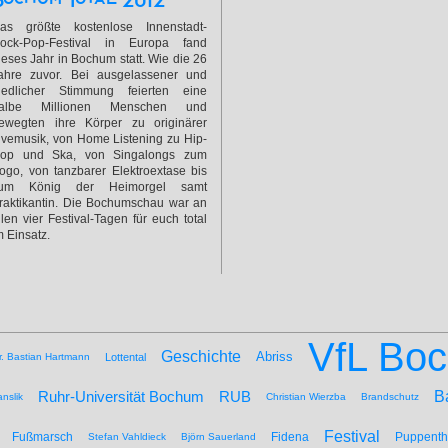
as größte kostenlose Innenstadt-
ock-Pop-Festival in Europa fand
ieses Jahr in Bochum statt. Wie die 26
ahre zuvor. Bei ausgelassener und
riedlicher Stimmung feierten eine
albe Millionen Menschen und
ewegten ihre Körper zu originärer
ivemusik, von Home Listening zu Hip-
op und Ska, von Singalongs zum
ogo, von tanzbarer Elektroextase bis
um König der Heimorgel samt
raktikantin. Die Bochumschau war an
llen vier Festival-Tagen für euch total
m Einsatz.
VfL Bo
Geschichte
Abriss
r. Bastian Hartmann
Lottental
B
Ruhr-Universität Bochum
RUB
nslik
Christian Wierzba
Brandschutz
Festival
Fußmarsch
Fidena
Puppenth
Stefan Vahldieck
Björn Sauerland