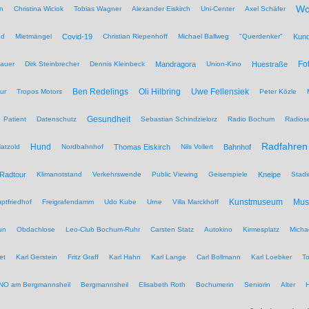
Wo
n
Christina Wiciok
Tobias Wagner
Alexander Eiskirch
Uni-Center
Axel Schäfer
nd
Mietmängel
Covid-19
Christian Riepenhoff
Michael Ballweg
"Querdenker"
Kun
Fo
auer
Dirk Steinbrecher
Dennis Kleinbeck
Mandragora
Union-Kino
Huestraße
Ben Redelings
Oli Hilbring
Uwe Fellensiek
ur
Tropos Motors
Peter Közle
Gesundheit
Patient
Datenschutz
Sebastian Schindzielorz
Radio Bochum
Radios
Radfahren
Hund
atzold
Nordbahnhof
Thomas Eiskirch
Nils Vollert
Bahnhof
Radtour
Klimanotstand
Verkehrswende
Public Viewing
Geiserspiele
Kneipe
Stadi
Kunstmuseum
Mu
ptfriedhof
Freigrafendamm
Udo Kube
Urne
Villa Marckhoff
un
Obdachlose
Leo-Club Bochum-Ruhr
Carsten Statz
Autokino
Kirmesplatz
Micha
et
Karl Gerstein
Fritz Graff
Karl Hahn
Karl Lange
Carl Bollmann
Karl Loebker
To
NO am Bergmannsheil
Bergmannsheil
Elisabeth Roth
Bochumerin
Seniorin
Alter