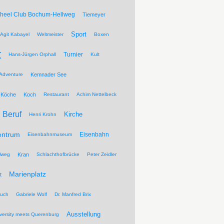
Wheel Club Bochum-Hellweg
Tiemeyer
Sport
Agit Kabayel
Weltmeister
Boxen
t
Turnier
Hans-Jürgen Orphall
Kult
Adventure
Kemnader See
Köche
Koch
Restaurant
Achim Nettelbeck
Beruf
Kirche
Henri Krohn
entrum
Eisenbahn
Eisenbahnmuseum
lweg
Kran
Schlachthofbrücke
Peter Zeidler
Marienplatz
t
ruch
Gabriele Wolf
Dr. Manfred Brix
Ausstellung
versity meets Querenburg