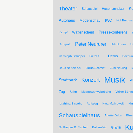
Theater
Ko
Schauspiel
Husemannplatz
Autohaus
Modenschau
IWC
Hof Bergma
Pressekonferenz
Wattenscheid
Kampf
Peter Neururer
Ruhrpott
Dirk Dufner
U
Demo
Christoph Schipper
Freizeit
Bochum
Haus Nettelbeck
Julius Schmidt
Zum Neuling
Musik
Konzert
Stadtpark
WD
Zug
Bahn
Magnetschwebebahn
Volker Böhm
Ibrahima Sissoko
Aufstieg
Kyra Malinowski
Ni
Schauspielhaus
Anette Dabs
Ehre
Ku
Dr. Kasper D. Fischer
Kohlenflöz
Graffiti