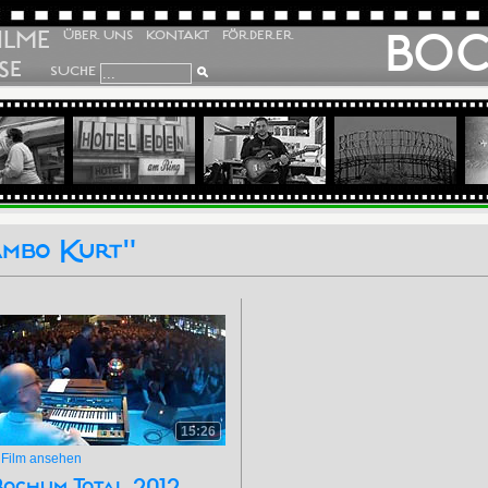
ILME
BO
ÜBER UNS
KONTAKT
FÖRDERER
SE
SUCHE
ambo Kurt"
15:26
»
Film ansehen
Bochum Total 2012