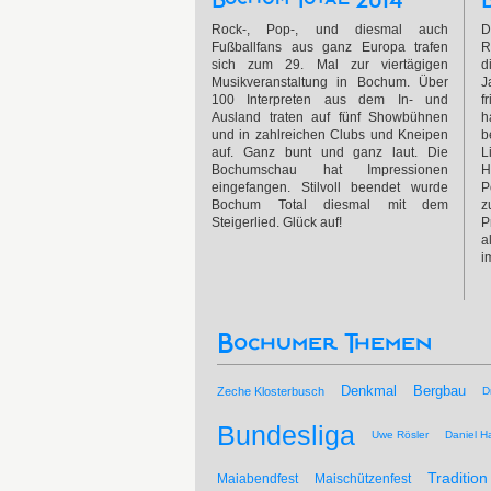
Rock-, Pop-, und diesmal auch
D
Fußballfans aus ganz Europa trafen
R
sich zum 29. Mal zur viertägigen
d
Musikveranstaltung in Bochum. Über
J
100 Interpreten aus dem In- und
f
Ausland traten auf fünf Showbühnen
h
und in zahlreichen Clubs und Kneipen
b
auf. Ganz bunt und ganz laut. Die
L
Bochumschau hat Impressionen
H
eingefangen. Stilvoll beendet wurde
P
Bochum Total diesmal mit dem
z
Steigerlied. Glück auf!
P
a
i
Bochumer Themen
Bergbau
Denkmal
Zeche Klosterbusch
D
Bundesliga
Uwe Rösler
Daniel Ha
Tradition
Maiabendfest
Maischützenfest