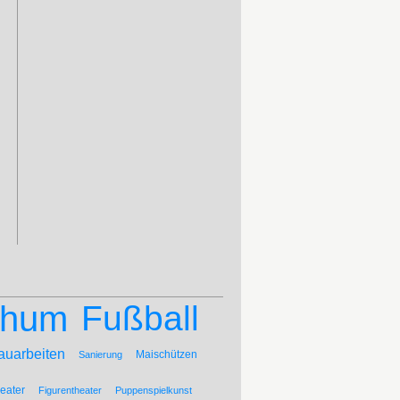
chum
Fußball
auarbeiten
Maischützen
Sanierung
eater
Figurentheater
Puppenspielkunst