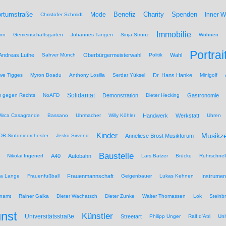
Benefiz
Spenden
rtumstraße
Mode
Charity
Inner 
Christofer Schmidt
Immobilie
nn
Gemeinschaftsgarten
Johannes Tangen
Sinja Strunz
Wohnen
Portrai
Andreas Luthe
Sahver Münch
Oberbürgermeisterwahl
Politik
Wahl
we Tigges
Myron Boadu
Anthony Losilla
Serdar Yüksel
Dr. Hans Hanke
Minigolf
Solidarität
 gegen Rechts
NoAFD
Demonstration
Dieter Hecking
Gastronomie
Mirca Casagrande
Bassano
Uhrmacher
Willy Köhler
Handwerk
Werkstatt
Uhren
Kinder
Musikz
R Sinfonieorchester
Jesko Sirvend
Anneliese Brost Musikforum
Baustelle
Nikolai Ingenerf
A40
Autobahn
Lars Batzer
Brücke
Ruhrschnel
na Lange
Frauenfußball
Frauenmannschaft
Geigenbauer
Lukas Kehnen
Instrumen
namt
Rainer Galka
Dieter Wachatsch
Dieter Zunke
Walter Thomassen
Lok
Steinb
nst
Künstler
Universitätsstraße
Streetart
Philipp Unger
Ralf d'Atri
Uni