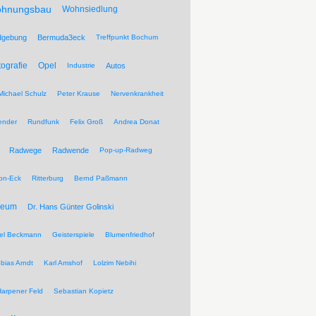
hnungsbau
Wohnsiedlung
dgebung
Bermuda3eck
Treffpunkt Bochum
tografie
Opel
Industrie
Autos
Michael Schulz
Peter Krause
Nervenkrankheit
ender
Rundfunk
Felix Groß
Andrea Donat
Radwege
Radwende
Pop-up-Radweg
on-Eck
Ritterburg
Bernd Paßmann
seum
Dr. Hans Günter Golinski
el Beckmann
Geisterspiele
Blumenfriedhof
bias Arndt
Karl Amshof
Lolzim Nebihi
Harpener Feld
Sebastian Kopietz