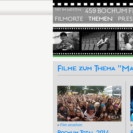
459 BOCHUM F
TIEF IM WESTEN
FILMORTE
THEMEN
PRES
Filme zum Thema "M
6:14
»
Film ansehen
Bochum Total 2014