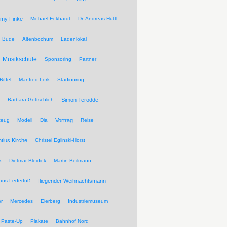
my Finke
Michael Eckhardt
Dr. Andreas Hüttl
Bude
Altenbochum
Ladenlokal
Musikschule
Sponsoring
Partner
Riffel
Manfred Lork
Stadionring
Barbara Gottschlich
Simon Terodde
zeug
Modell
Dia
Vortrag
Reise
ntius Kirche
Christel Eglinski-Horst
k
Dietmar Bleidick
Martin Beilmann
ans Lederfuß
fliegender Weihnachtsmann
r
Mercedes
Eierberg
Industriemuseum
Paste-Up
Plakate
Bahnhof Nord