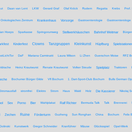
ut
Daan van Lent
LKW
Gerard Graf
Olaf Kröck
Rudern
Regatta
Krebs
Prof.
Onkologisches Zentrum
Krankenhaus
Vorsorge
Gastroenterologie
Gastroenterologe
tian Hoeps
Sparkasse
Springorumweg
Stellwerkhäuschen
Bahnhof Weitmar
Bürgeri
Clowns
Tanzgruppen
Kleinkunst
rkfest
Kinderfest
Hüpfburg
Spielstatione
stLichtTor
DaF
Mariana Carminatti
Laura Wilson
Li Zhen
Guerschon Moise
RFZ B
eldrache
Heinz Krautwurst
Renate Krautwurst
Volker Steude
Spielplatz
Traktoren
eche
Bochumer Bürger Gilde
Vfl Bochum
1. Dart-Sport-Club Bochum
Bulls German O
Stromausfall
stromfrei
Elektro
Strom
Haus
Wald
Holz
Die Kassierer
Nikolaj 
ol
Sex
Porno
Bier
Wahlplakat
Ralf Richter
Bermuda Talk
Talk
Brennerei
Ruine
d
Zechen
Förderturm
Guzheng
Sun Ronghan
China
Bochum
Felix 
Golinski
Kunstwerk
Gregor Schneider
Kranführer
Mäuse
Glücksspiel
Opel-Werk