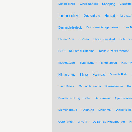
Lieferservice
Einzelhandel
Shopping
Einkaufe
Immobilien
Querenburg
Hustadt
Leersta
Bermudadreieck
Bochumer Ausgehviertel
Leo B
Elektro-Auto
E-Auto
Elektromobilität
Cetin Tim
HSP
Dr. Lothar Rudolph
Digitale Patientenakte
Moderatoren
Nachrichten
Briefmarken
Ralph H
Fahrrad
Klimaschutz
Klima
Dominik Bald
Sven Kraus
Martin Hartmann
Krematorium
Hau
Kunstsammlung
Villa
Gabenzaun
Spendenza
Blumenstraße
Soldaten
Ehrenmal
Walter Borb
Coronatest
Drive-In
Dr. Denise Rosenberger
H