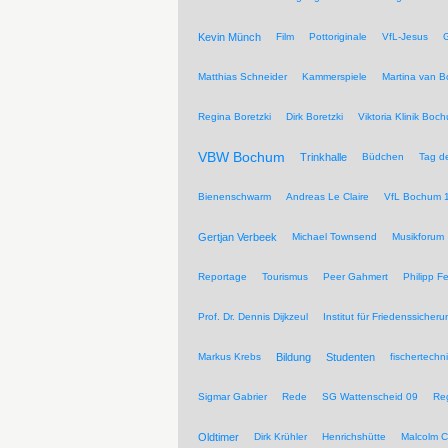
Kevin Münch
Film
Pottoriginale
VfL-Jesus
G
Matthias Schneider
Kammerspiele
Martina van 
Regina Boretzki
Dirk Boretzki
Viktoria Klinik Boc
VBW Bochum
Trinkhalle
Büdchen
Tag de
Bienenschwarm
Andreas Le Claire
VfL Bochum 
Gertjan Verbeek
Michael Townsend
Musikforum
Reportage
Tourismus
Peer Gahmert
Philipp F
Prof. Dr. Dennis Dijkzeul
Institut für Friedenssiche
Markus Krebs
Bildung
Studenten
fischertechn
Sigmar Gabrier
Rede
SG Wattenscheid 09
Reg
Oldtimer
Dirk Krühler
Henrichshütte
Malcolm C