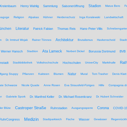
Stadion
 Kreienbaum
Henry Wahlig
Sammlung
Saisoneröffnung
Matus Bero
F
nagoge
Religion
Alpakas
Hühner
Herdenschutz
Inga Koralewski
Landwirtschaft
Literatur
München
Patrick Fabian
Thomas Reis
Hans-Peter Villis
Schrebengarte
Architektur
um
Dr. Irmtrud Wojak
Rainer Tönnes
Brutalismus
Havkenscheid
Stadt
Ata Lameck
Werner Hansch
Stadtion
Norbert Dickel
Borussia Dortmund
BVB
Rat
nstadt
Stadtbibliothek
Volkshochschule
Hochschulen
UniverCity
Markthalle
Natur
lfgang Stuppy
Pflanzen
Kakteen
Blumen
Mural
Tom Trasher
Denis Klatt
ate Schwarze
Nicole Quade
Anne Rosen
Eva Strausfeld-Fürtges
Hilfe
Compagnia di
er
Gabriele Spork
Dr. Manfred Keller
Dr. Michael Rosenkranz
Dr. Hubert Schneider
Castroper Straße
Corona
ler Blüte
Ruhrstadion
Ausgangssperre
COVID-1
Medizin
RuhrCongress
Stadtparkteich
Fische
Wasser
Gewässer
Regenrückh