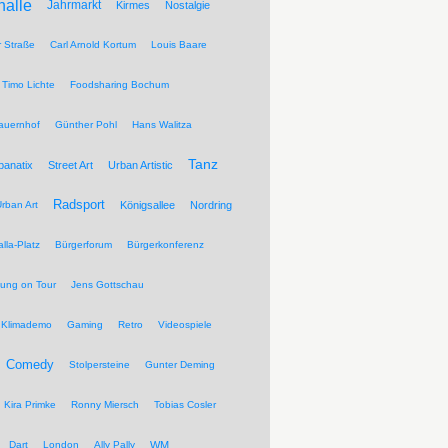
halle
Jahrmarkt
Kirmes
Nostalgie
r Straße
Carl Arnold Kortum
Louis Baare
Timo Lichte
Foodsharing Bochum
auernhof
Günther Pohl
Hans Walitza
Tanz
banatix
Street Art
Urban Artistic
Radsport
rban Art
Königsallee
Nordring
lla-Platz
Bürgerforum
Bürgerkonferenz
tung on Tour
Jens Gottschau
Klimademo
Gaming
Retro
Videospiele
Comedy
Stolpersteine
Gunter Deming
Kira Primke
Ronny Miersch
Tobias Cosler
Dart
London
Ally Pally
WM