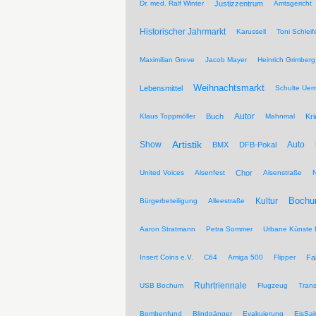
Dr. med. Ralf Winter
Justizzentrum
Amtsgericht
Historischer Jahrmarkt
Karussell
Toni Schleif
Maximilian Greve
Jacob Mayer
Heinrich Grimberg
Weihnachtsmarkt
Lebensmittel
Schulte Ue
Autor
Klaus Toppmöller
Buch
Mahnmal
Kr
Artistik
Show
Auto
BMX
DFB-Pokal
United Voices
Alsenfest
Chor
Alsenstraße
Kultur
Bochu
Bürgerbeteiligung
Alleestraße
Aaron Stratmann
Petra Sommer
Urbane Künste 
Insert Coins e.V.
C64
Amiga 500
Flipper
Fa
Ruhrtriennale
USB Bochum
Flugzeug
Trans
Bombenfund
Blindgänger
Evakuierung
EisSal