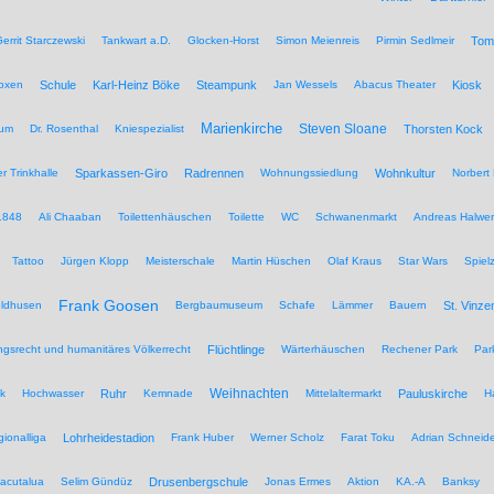
errit Starczewski
Tankwart a.D.
Glocken-Horst
Simon Meienreis
Pirmin Sedlmeir
Tom
Boxen
Schule
Karl-Heinz Böke
Steampunk
Jan Wessels
Abacus Theater
Kiosk
Marienkirche
Steven Sloane
hum
Dr. Rosenthal
Kniespezialist
Thorsten Kock
r Trinkhalle
Sparkassen-Giro
Radrennen
Wohnungssiedlung
Wohnkultur
Norbert 
1848
Ali Chaaban
Toilettenhäuschen
Toilette
WC
Schwanenmarkt
Andreas Halwer
Tattoo
Jürgen Klopp
Meisterschale
Martin Hüschen
Olaf Kraus
Star Wars
Spiel
Frank Goosen
eldhusen
Bergbaumuseum
Schafe
Lämmer
Bauern
St. Vinze
rungsrecht und humanitäres Völkerrecht
Flüchtlinge
Wärterhäuschen
Rechener Park
Par
Weihnachten
ik
Hochwasser
Ruhr
Kemnade
Mittelaltermarkt
Pauluskirche
H
ionalliga
Lohrheidestadion
Frank Huber
Werner Scholz
Farat Toku
Adrian Schneide
acutalua
Selim Gündüz
Drusenbergschule
Jonas Ermes
Aktion
KA.-A
Banksy