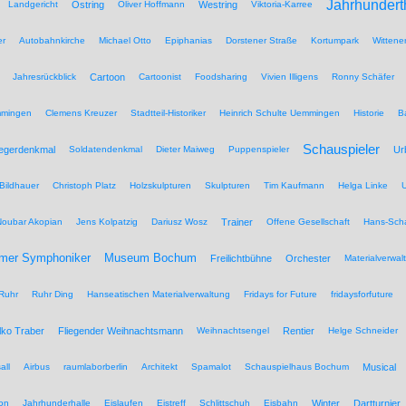
Jahrhundert
Landgericht
Ostring
Oliver Hoffmann
Westring
Viktoria-Karree
er
Autobahnkirche
Michael Otto
Epiphanias
Dorstener Straße
Kortumpark
Wittene
Jahresrückblick
Cartoon
Cartoonist
Foodsharing
Vivien Illigens
Ronny Schäfer
mmingen
Clemens Kreuzer
Stadtteil-Historiker
Heinrich Schulte Uemmingen
Historie
B
Schauspieler
iegerdenkmal
Soldatendenkmal
Dieter Maiweg
Puppenspieler
Ur
Bildhauer
Christoph Platz
Holzskulpturen
Skulpturen
Tim Kaufmann
Helga Linke
U
Noubar Akopian
Jens Kolpatzig
Dariusz Wosz
Trainer
Offene Gesellschaft
Hans-Scha
Museum Bochum
mer Symphoniker
Freilichtbühne
Orchester
Materialverwal
Ruhr
Ruhr Ding
Hanseatischen Materialverwaltung
Fridays for Future
fridaysforfuture
lko Traber
Fliegender Weihnachtsmann
Weihnachtsengel
Rentier
Helge Schneider
all
Airbus
raumlaborberlin
Architekt
Spamalot
Schauspielhaus Bochum
Musical
on
Jahrhunderhalle
Eislaufen
Eistreff
Schlittschuh
Eisbahn
Winter
Dartturnier