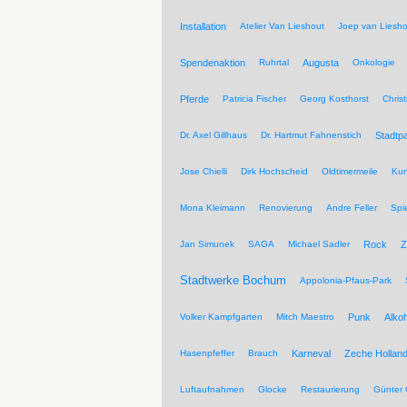
Installation
Atelier Van Lieshout
Joep van Liesho
Spendenaktion
Ruhrtal
Augusta
Onkologie
Pferde
Patricia Fischer
Georg Kosthorst
Chris
Dr. Axel Gillhaus
Dr. Hartmut Fahnenstich
Stadtpa
Jose Chielli
Dirk Hochscheid
Oldtimermeile
Kun
Mona Kleimann
Renovierung
Andre Feller
Spi
Jan Simunek
SAGA
Michael Sadler
Rock
Z
Stadtwerke Bochum
Appolonia-Pfaus-Park
Volker Kampfgarten
Mitch Maestro
Punk
Alkoh
Hasenpfeffer
Brauch
Karneval
Zeche Hollan
Luftaufnahmen
Glocke
Restaurierung
Günter 