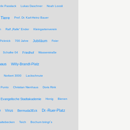
elix Passlack
Lukas Daschner
Noah Loosli
Tiere
Prof. Dr. Karl-Heinz Bauer
n
Ralf „Ralle“ Ender
Kleingartenverein
Jubiläum
Picknick
700 Jahre
Feier
Schalke 04
Friedhof
Wasserstraße
haus
Willy-Brandt-Platz
Norbert 3000
Lackschnute
 Punto
Christian Nienhaus
Doris Rink
Evangelische Stadtakademie
Honig
Bienen
Dr.-Ruer-Platz
Virus
9
Bermuda3Eck
altebecken
Teich
Bochum bringt´s