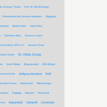
 Dr. Andreas Tromm
Prof. Dr. Dirk Behringer
Endoskopisches Zentrum Hattingen
Reitsport
nitiative
Bärbel Kube
Astrid Pletz
n
Katharina Mraz
Johanna Löwen
ochum-Nord 1975 e.V.
Hermann Erver
Dr. Ottilie Scholz
Detlev Hubert
pen
Scott Waites
Bürgerprojekt
BÄH-Bürger
Sonnenscheiße
Wolfgang Wendland
Wölfi
Schulte Kemna
Spitrituosen
Weizenjunge
Bastians
Training
Silvester
Feuerwerk
Kabarettist
Kabarett
Comedian
Laer