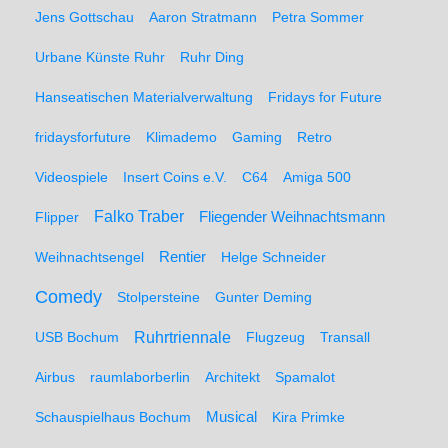
Jens Gottschau
Aaron Stratmann
Petra Sommer
Urbane Künste Ruhr
Ruhr Ding
Hanseatischen Materialverwaltung
Fridays for Future
fridaysforfuture
Klimademo
Gaming
Retro
Videospiele
Insert Coins e.V.
C64
Amiga 500
Falko Traber
Flipper
Fliegender Weihnachtsmann
Weihnachtsengel
Rentier
Helge Schneider
Comedy
Stolpersteine
Gunter Deming
Ruhrtriennale
USB Bochum
Flugzeug
Transall
Airbus
raumlaborberlin
Architekt
Spamalot
Schauspielhaus Bochum
Musical
Kira Primke