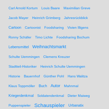
Carl Arnold Kortum
Louis Baare
Maximilian Greve
Jacob Mayer
Heinrich Grimberg
Jahresrückblick
Cartoon
Cartoonist
Foodsharing
Vivien Illigens
Ronny Schäfer
Timo Lichte
Foodsharing Bochum
Weihnachtsmarkt
Lebensmittel
Schulte Uemmingen
Clemens Kreuzer
Stadtteil-Historiker
Heinrich Schulte Uemmingen
Historie
Bauernhof
Günther Pohl
Hans Walitza
Autor
Klaus Toppmöller
Buch
Mahnmal
Kriegerdenkmal
Soldatendenkmal
Dieter Maiweg
Schauspieler
Puppenspieler
Urbanatix