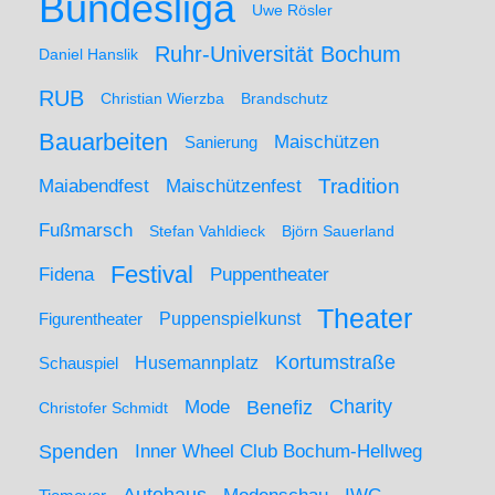
Bundesliga
Uwe Rösler
Ruhr-Universität Bochum
Daniel Hanslik
RUB
Christian Wierzba
Brandschutz
Bauarbeiten
Maischützen
Sanierung
Maiabendfest
Maischützenfest
Tradition
Fußmarsch
Stefan Vahldieck
Björn Sauerland
Festival
Puppentheater
Fidena
Theater
Figurentheater
Puppenspielkunst
Kortumstraße
Husemannplatz
Schauspiel
Mode
Charity
Benefiz
Christofer Schmidt
Spenden
Inner Wheel Club Bochum-Hellweg