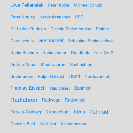
Uwe Fellensiek
Peter Közle
Michael Schulz
Peter Krause
Nervenkrankheit
HSP
Dr. Lothar Rudolph
Digitale Patientenakte
Patient
Gesundheit
Datenschutz
Sebastian Schindzielorz
Radio Bochum
Radiosender
Rundfunk
Felix Groß
Andrea Donat
Moderatoren
Nachrichten
Hund
Briefmarken
Ralph Hatzold
Nordbahnhof
Thomas Eiskirch
Nils Vollert
Bahnhof
Radfahren
Radwege
Radwende
Fahrrad
Klimaschutz
Klima
Pop-up-Radweg
Radtour
Dominik Bald
Klimanotstand