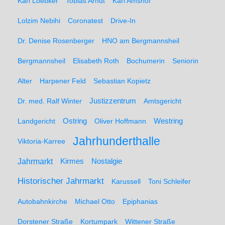
Karl Loebker
Tobias Arndt
Karl Amshof
Lolzim Nebihi
Coronatest
Drive-In
Dr. Denise Rosenberger
HNO am Bergmannsheil
Bergmannsheil
Elisabeth Roth
Bochumerin
Seniorin
Alter
Harpener Feld
Sebastian Kopietz
Dr. med. Ralf Winter
Justizzentrum
Amtsgericht
Ostring
Westring
Landgericht
Oliver Hoffmann
Jahrhunderthalle
Viktoria-Karree
Jahrmarkt
Kirmes
Nostalgie
Historischer Jahrmarkt
Karussell
Toni Schleifer
Autobahnkirche
Michael Otto
Epiphanias
Dorstener Straße
Kortumpark
Wittener Straße