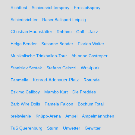
Richtfest
Schiedsrichterspray
Freistoßspray
Schiedsrichter
RasenBallsport Leipzig
Christian Hochstätter
Rohbau
Golf
Jazz
Helga Bender
Susanne Bender
Florian Walter
Musikalische Trinkhallen-Tour
Ab anne Castroper
Stanislav Sestak
Stefano Celozzi
Westpark
Fanmeile
Konrad-Adenauer-Platz
Rotunde
Eskimo Callboy
Mambo Kurt
Die Freddes
Barb Wire Dolls
Pamela Falcon
Bochum Total
breitwienie
Knüpp-Arena
Ampel
Ampelmännchen
TuS Querenburg
Sturm
Unwetter
Gewitter