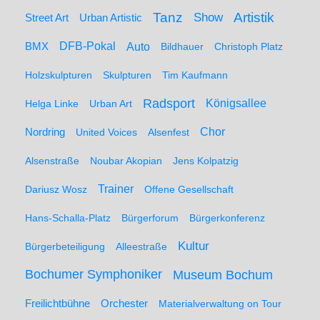
Artistik
Tanz
Show
Street Art
Urban Artistic
BMX
DFB-Pokal
Auto
Bildhauer
Christoph Platz
Holzskulpturen
Skulpturen
Tim Kaufmann
Radsport
Königsallee
Helga Linke
Urban Art
Nordring
Chor
United Voices
Alsenfest
Alsenstraße
Noubar Akopian
Jens Kolpatzig
Trainer
Dariusz Wosz
Offene Gesellschaft
Hans-Schalla-Platz
Bürgerforum
Bürgerkonferenz
Kultur
Bürgerbeteiligung
Alleestraße
Bochumer Symphoniker
Museum Bochum
Freilichtbühne
Orchester
Materialverwaltung on Tour