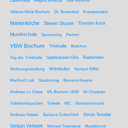
Ladenlokal
Regina Boretzki
Dirk Boretzki
Viktoria Klinik Bochum
Dr. Rosenthal
Kniespezialist
Marienkirche
Steven Sloane
Thorsten Kock
Musikschule
Sponsoring
Partner
VBW Bochum
Trinkhalle
Büdchen
Sparkassen-Giro
Radrennen
Tag der Trinkhalle
Wohnungssiedlung
Wohnkultur
Norbert Riffel
Manfred Lork
Stadionring
Bienenschwarm
Andreas Le Claire
VfL Bochum 1848
Ali Chaaban
Toilettenhäuschen
Toilette
WC
Schwanenmarkt
Simon Terodde
Andreas Halwer
Barbara Gottschlich
Gertjan Verbeek
Michael Townsend
Musikforum