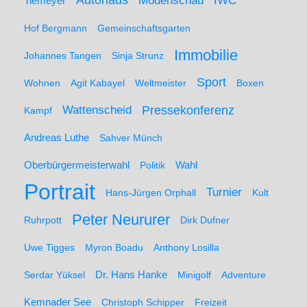
Autohaus
IWC
Modenschau
Tiemeyer
Hof Bergmann
Gemeinschaftsgarten
Immobilie
Johannes Tangen
Sinja Strunz
Sport
Wohnen
Agit Kabayel
Weltmeister
Boxen
Wattenscheid
Pressekonferenz
Kampf
Andreas Luthe
Sahver Münch
Oberbürgermeisterwahl
Politik
Wahl
Portrait
Turnier
Hans-Jürgen Orphall
Kult
Peter Neururer
Ruhrpott
Dirk Dufner
Uwe Tigges
Myron Boadu
Anthony Losilla
Serdar Yüksel
Dr. Hans Hanke
Minigolf
Adventure
Kemnader See
Christoph Schipper
Freizeit