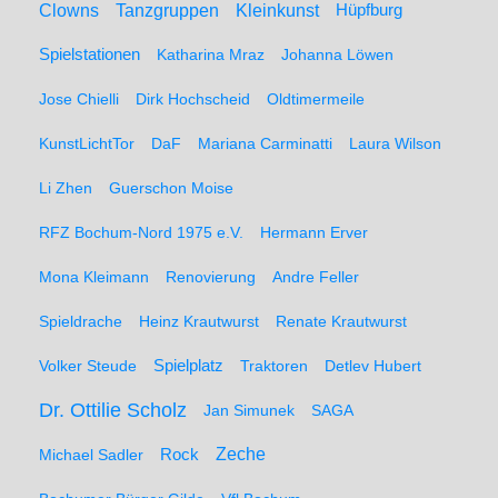
Clowns
Tanzgruppen
Kleinkunst
Hüpfburg
Spielstationen
Katharina Mraz
Johanna Löwen
Jose Chielli
Dirk Hochscheid
Oldtimermeile
KunstLichtTor
DaF
Mariana Carminatti
Laura Wilson
Li Zhen
Guerschon Moise
RFZ Bochum-Nord 1975 e.V.
Hermann Erver
Mona Kleimann
Renovierung
Andre Feller
Spieldrache
Heinz Krautwurst
Renate Krautwurst
Spielplatz
Volker Steude
Traktoren
Detlev Hubert
Dr. Ottilie Scholz
Jan Simunek
SAGA
Zeche
Michael Sadler
Rock