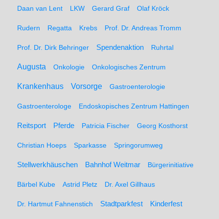
Daan van Lent
LKW
Gerard Graf
Olaf Kröck
Rudern
Regatta
Krebs
Prof. Dr. Andreas Tromm
Spendenaktion
Prof. Dr. Dirk Behringer
Ruhrtal
Augusta
Onkologie
Onkologisches Zentrum
Krankenhaus
Vorsorge
Gastroenterologie
Gastroenterologe
Endoskopisches Zentrum Hattingen
Pferde
Reitsport
Patricia Fischer
Georg Kosthorst
Christian Hoeps
Sparkasse
Springorumweg
Stellwerkhäuschen
Bahnhof Weitmar
Bürgerinitiative
Bärbel Kube
Astrid Pletz
Dr. Axel Gillhaus
Stadtparkfest
Kinderfest
Dr. Hartmut Fahnenstich