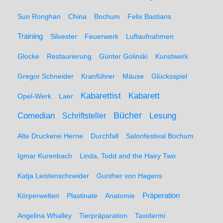
Sun Ronghan
China
Bochum
Felix Bastians
Training
Silvester
Feuerwerk
Luftaufnahmen
Glocke
Restaurierung
Günter Golinski
Kunstwerk
Gregor Schneider
Kranführer
Mäuse
Glücksspiel
Kabarett
Kabarettist
Opel-Werk
Laer
Comedian
Bücher
Lesung
Schriftsteller
Alte Druckerei Herne
Durchfall
Salonfestival Bochum
Igmar Kurenbach
Linda, Todd and the Hairy Two
Katja Leistenschneider
Gunther von Hagens
Präperation
Körperwelten
Plastinate
Anatomie
Angelina Whalley
Tierpräparation
Taxidermi