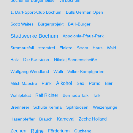
Bochumer Bürger Gilde
Vfl Bochum
1. Dart-Sport-Club Bochum
Bulls German Open
Scott Waites
Bürgerprojekt
BÄH-Bürger
Stadtwerke Bochum
Appolonia-Pfaus-Park
Stromausfall
stromfrei
Elektro
Strom
Haus
Wald
Holz
Die Kassierer
Nikolaj Sonnenscheiße
Wolfgang Wendland
Wölfi
Volker Kampfgarten
Alkohol
Mitch Maestro
Punk
Sex
Porno
Bier
Wahlplakat
Ralf Richter
Bermuda Talk
Talk
Brennerei
Schulte Kemna
Spitrituosen
Weizenjunge
Hasenpfeffer
Brauch
Karneval
Zeche Holland
Zechen
Ruine
Förderturm
Guzheng