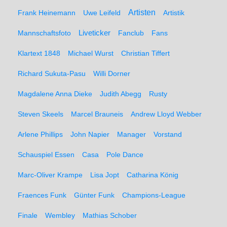
Artisten
Frank Heinemann
Uwe Leifeld
Artistik
Liveticker
Mannschaftsfoto
Fanclub
Fans
Klartext 1848
Michael Wurst
Christian Tiffert
Richard Sukuta-Pasu
Willi Dorner
Magdalene Anna Dieke
Judith Abegg
Rusty
Steven Skeels
Marcel Brauneis
Andrew Lloyd Webber
Arlene Phillips
John Napier
Manager
Vorstand
Schauspiel Essen
Casa
Pole Dance
Marc-Oliver Krampe
Lisa Jopt
Catharina König
Fraences Funk
Günter Funk
Champions-League
Finale
Wembley
Mathias Schober