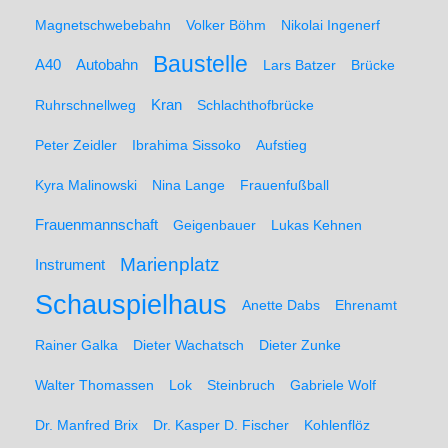
Magnetschwebebahn
Volker Böhm
Nikolai Ingenerf
Baustelle
A40
Autobahn
Lars Batzer
Brücke
Ruhrschnellweg
Kran
Schlachthofbrücke
Peter Zeidler
Ibrahima Sissoko
Aufstieg
Kyra Malinowski
Nina Lange
Frauenfußball
Frauenmannschaft
Geigenbauer
Lukas Kehnen
Marienplatz
Instrument
Schauspielhaus
Anette Dabs
Ehrenamt
Rainer Galka
Dieter Wachatsch
Dieter Zunke
Walter Thomassen
Lok
Steinbruch
Gabriele Wolf
Dr. Manfred Brix
Dr. Kasper D. Fischer
Kohlenflöz