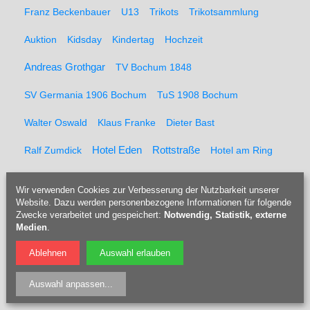
Franz Beckenbauer
U13
Trikots
Trikotsammlung
Auktion
Kidsday
Kindertag
Hochzeit
Andreas Grothgar
TV Bochum 1848
SV Germania 1906 Bochum
TuS 1908 Bochum
Walter Oswald
Klaus Franke
Dieter Bast
Rottstraße
Ralf Zumdick
Hotel Eden
Hotel am Ring
Andi Pahl
Christa Ternow
Höhenretter
Messpunkte
Wir verwenden Cookies zur Verbesserung der Nutzbarkeit unserer
Website. Dazu werden personenbezogene Informationen für folgende
Feuerwehr
Kaltblut
Pferderücker
Holzrücker
Zwecke verarbeitet und gespeichert:
Notwendig, Statistik, externe
Medien
.
Udo Berner
Förster
Marcel Müller
Pferd
Forst
Ablehnen
Auswahl erlauben
Tippelsberg
Jubiläumsfeier
Solidaritätsfest
Auswahl anpassen
...
Rainer Einenkel
Hennes Bender
Fritz Eckenga