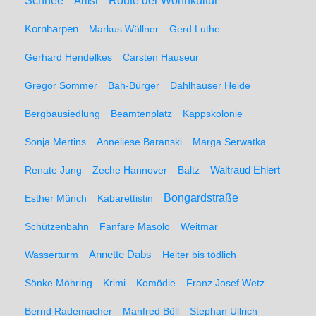
Schnee
Route der Wohnkultur
Artist
Kornharpen
Markus Wüllner
Gerd Luthe
Gerhard Hendelkes
Carsten Hauseur
Gregor Sommer
Bäh-Bürger
Dahlhauser Heide
Bergbausiedlung
Beamtenplatz
Kappskolonie
Sonja Mertins
Anneliese Baranski
Marga Serwatka
Renate Jung
Zeche Hannover
Baltz
Waltraud Ehlert
Bongardstraße
Esther Münch
Kabarettistin
Schützenbahn
Fanfare Masolo
Weitmar
Annette Dabs
Wasserturm
Heiter bis tödlich
Sönke Möhring
Krimi
Komödie
Franz Josef Wetz
Bernd Rademacher
Manfred Böll
Stephan Ullrich