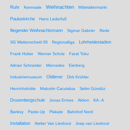
Weihnachten
Ruhr
Kemnade
Mittelaltermarkt
Pauluskirche
Hans Lederfuß
fliegender Weihnachtsmann
Sigmar Gabrier
Rede
SG Wattenscheid 09
Regionalliga
Lohrheidestadion
Frank Huber
Werner Scholz
Farat Toku
Adrian Schneider
Mercedes
Eierberg
Oldtimer
Industriemuseum
Dirk Krühler
Henrichshütte
Malcolm Cacutalua
Selim Gündüz
Drusenbergschule
Jonas Ermes
Aktion
KA.-A
Banksy
Paste-Up
Plakate
Bahnhof Nord
Installation
Atelier Van Lieshout
Joep van Lieshout