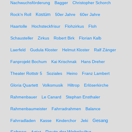
Nachwuchsförderung
Bagger
Christopher Schorch
Rock'n Roll
Kostüm
50er Jahre
60er Jahre
Haartolle
Hochsteckfrisur
Flohzirkus
Floh
Schausteller
Zirkus
Robert Birk
Florian Kalb
Laerfeld
Gudula Kloster
Helmut Kloster
Ralf Zänger
Fanprojekt Bochum
Kai Krischnak
Hans Dreher
Theater Rottstr 5
Soziales
Heino
Franz Lambert
Gloria Quartett
Volksmusik
Hiltrop
Erlöserkirche
Rahmenbauer
Le Canard
Stephan Ensthaler
Rahmenbaumeister
Fahrradrahmen
Balance
Gesang
Fahrradladen
Kasse
Kinderchor
Jeki