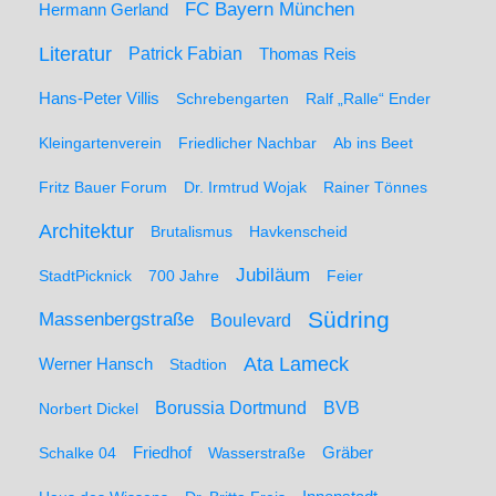
FC Bayern München
Hermann Gerland
Literatur
Patrick Fabian
Thomas Reis
Hans-Peter Villis
Schrebengarten
Ralf „Ralle“ Ender
Kleingartenverein
Friedlicher Nachbar
Ab ins Beet
Fritz Bauer Forum
Dr. Irmtrud Wojak
Rainer Tönnes
Architektur
Brutalismus
Havkenscheid
Jubiläum
StadtPicknick
700 Jahre
Feier
Südring
Massenbergstraße
Boulevard
Ata Lameck
Werner Hansch
Stadtion
Borussia Dortmund
BVB
Norbert Dickel
Friedhof
Gräber
Schalke 04
Wasserstraße