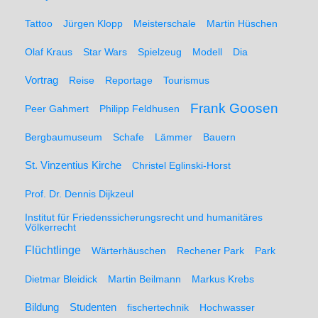
Tattoo
Jürgen Klopp
Meisterschale
Martin Hüschen
Olaf Kraus
Star Wars
Spielzeug
Modell
Dia
Vortrag
Reise
Reportage
Tourismus
Frank Goosen
Peer Gahmert
Philipp Feldhusen
Bergbaumuseum
Schafe
Lämmer
Bauern
St. Vinzentius Kirche
Christel Eglinski-Horst
Prof. Dr. Dennis Dijkzeul
Institut für Friedenssicherungsrecht und humanitäres
Völkerrecht
Flüchtlinge
Wärterhäuschen
Rechener Park
Park
Dietmar Bleidick
Martin Beilmann
Markus Krebs
Studenten
Bildung
fischertechnik
Hochwasser