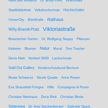
Haus des Wissens
Dr. Britta Freis
Innenstadt
Hochschulen
Stadtbibliothek
Volkshochschule
Rathaus
UniverCity
Markthalle
Viktoriastraße
Willy-Brandt-Platz
Botanischer Garten
Dr. Wolfgang Stuppy
Pflanzen
Natur
Kakteen
Blumen
Mural
Tom Trasher
Denis Klatt
Norbert 3000
Lackschnute
Sold Out Gallery
Kinderschutzbund Bochum
Beate Schwarze
Nicole Quade
Anne Rosen
Eva Strausfeld-Fürtges
Hilfe
Compagnia di Punto
Christian Nienhaus
Doris Rink
Christian Binde
Stelenweg
Dr. Anja Stuckenberger
Gabriele Spork