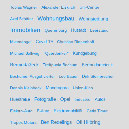
Tobias Wagner
Alexander Eiskirch
Uni-Center
Wohnungsbau
Wohnsiedlung
Axel Schäfer
Immobilien
Hustadt
Querenburg
Leerstand
Mietmängel
Covid-19
Christian Riepenhoff
Michael Ballweg
"Querdenker"
Kundgebung
Bermuda3eck
Bermudadreieck
Treffpunkt Bochum
Bochumer Ausgehviertel
Leo Bauer
Dirk Steinbrecher
Dennis Kleinbeck
Mandragora
Union-Kino
Fotografie
Opel
Huestraße
Industrie
Autos
Elektro-Auto
E-Auto
Elektromobilität
Cetin Timur
Ben Redelings
Oli Hilbring
Tropos Motors