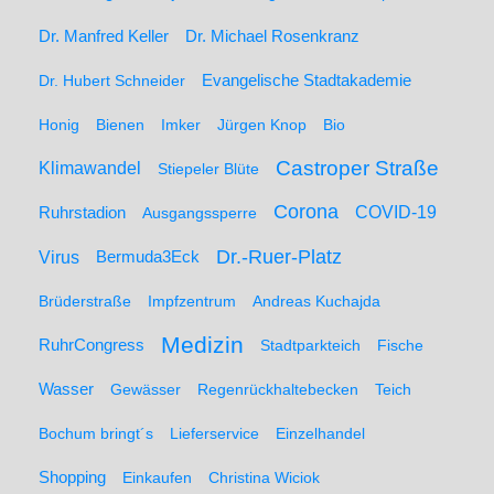
Dr. Manfred Keller
Dr. Michael Rosenkranz
Dr. Hubert Schneider
Evangelische Stadtakademie
Honig
Bienen
Imker
Jürgen Knop
Bio
Castroper Straße
Klimawandel
Stiepeler Blüte
Corona
Ruhrstadion
COVID-19
Ausgangssperre
Dr.-Ruer-Platz
Virus
Bermuda3Eck
Brüderstraße
Impfzentrum
Andreas Kuchajda
Medizin
RuhrCongress
Stadtparkteich
Fische
Wasser
Gewässer
Regenrückhaltebecken
Teich
Bochum bringt´s
Lieferservice
Einzelhandel
Shopping
Einkaufen
Christina Wiciok