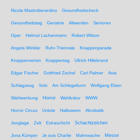
Nicola Mastroberardino
Gesundheitscheck
Gesundheitstag
Geriatrie
Altwerden
Senioren
Oper
Helmut Lachenmann
Robert Wilson
Angela Winkler
Ruhr-Triennale
Knappenparade
Knappenverein
Knappentag
Ullrich Hillebrand
Edgar Fischer
Gottfried Zechel
Carl Palmer
Asia
Schlagzeug
Solo
Am Schlegelturm
Wolfgang Elsen
Wahlwerbung
Horror
Wahlträtur
WWW
Horror Circus
Untote
Halloween
Akrobatik
Schachtzeichen
Jonglage
Zelt
Extraschicht
Messe
Jona Kümper
Je suis Charlie
Mahnwache