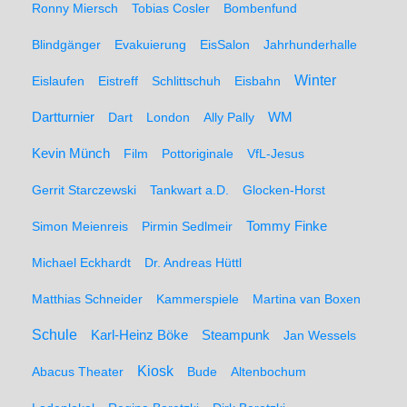
Ronny Miersch
Tobias Cosler
Bombenfund
Blindgänger
Evakuierung
EisSalon
Jahrhunderhalle
Winter
Eislaufen
Eistreff
Schlittschuh
Eisbahn
WM
Dartturnier
Dart
London
Ally Pally
Kevin Münch
Film
Pottoriginale
VfL-Jesus
Gerrit Starczewski
Tankwart a.D.
Glocken-Horst
Simon Meienreis
Pirmin Sedlmeir
Tommy Finke
Michael Eckhardt
Dr. Andreas Hüttl
Matthias Schneider
Kammerspiele
Martina van Boxen
Schule
Karl-Heinz Böke
Steampunk
Jan Wessels
Kiosk
Abacus Theater
Bude
Altenbochum