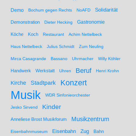
Solidarität
Demo
Bochum gegen Rechts
NoAFD
Demonstration
Gastronomie
Dieter Hecking
Koch
Köche
Restaurant
Achim Nettelbeck
Haus Nettelbeck
Julius Schmidt
Zum Neuling
Mirca Casagrande
Bassano
Uhrmacher
Willy Köhler
Beruf
Werkstatt
Handwerk
Uhren
Henri Krohn
Konzert
Stadtpark
Kirche
Musik
WDR Sinfonieorchester
Kinder
Jesko Sirvend
Musikzentrum
Anneliese Brost Musikforum
Zug
Eisenbahn
Eisenbahnmuseum
Bahn