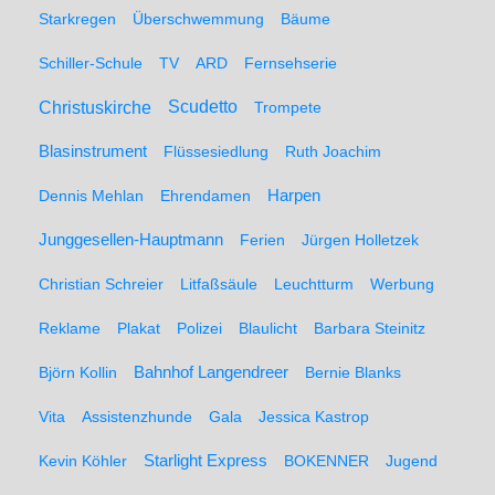
Starkregen
Überschwemmung
Bäume
Schiller-Schule
TV
ARD
Fernsehserie
Christuskirche
Scudetto
Trompete
Blasinstrument
Flüssesiedlung
Ruth Joachim
Dennis Mehlan
Ehrendamen
Harpen
Junggesellen-Hauptmann
Ferien
Jürgen Holletzek
Christian Schreier
Litfaßsäule
Leuchtturm
Werbung
Reklame
Plakat
Polizei
Blaulicht
Barbara Steinitz
Björn Kollin
Bahnhof Langendreer
Bernie Blanks
Vita
Assistenzhunde
Gala
Jessica Kastrop
Kevin Köhler
Starlight Express
BOKENNER
Jugend