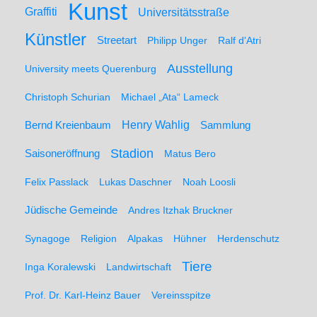
Kunst
Graffiti
Universitätsstraße
Künstler
Streetart
Philipp Unger
Ralf d'Atri
Ausstellung
University meets Querenburg
Christoph Schurian
Michael „Ata“ Lameck
Henry Wahlig
Sammlung
Bernd Kreienbaum
Stadion
Saisoneröffnung
Matus Bero
Felix Passlack
Lukas Daschner
Noah Loosli
Jüdische Gemeinde
Andres Itzhak Bruckner
Synagoge
Religion
Alpakas
Hühner
Herdenschutz
Tiere
Inga Koralewski
Landwirtschaft
Prof. Dr. Karl-Heinz Bauer
Vereinsspitze