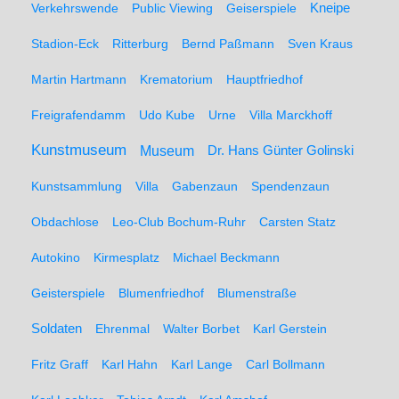
Kneipe
Verkehrswende
Public Viewing
Geiserspiele
Stadion-Eck
Ritterburg
Bernd Paßmann
Sven Kraus
Martin Hartmann
Krematorium
Hauptfriedhof
Freigrafendamm
Udo Kube
Urne
Villa Marckhoff
Kunstmuseum
Museum
Dr. Hans Günter Golinski
Kunstsammlung
Villa
Gabenzaun
Spendenzaun
Obdachlose
Leo-Club Bochum-Ruhr
Carsten Statz
Autokino
Kirmesplatz
Michael Beckmann
Geisterspiele
Blumenfriedhof
Blumenstraße
Soldaten
Ehrenmal
Walter Borbet
Karl Gerstein
Fritz Graff
Karl Hahn
Karl Lange
Carl Bollmann