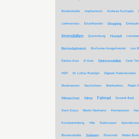
Brüderstraße
Impfzentrum
Andreas Kuchajda
Lieferservice
Einzelhandel
Shopping
Einkaufe
Immobilien
Querenburg
Hustadt
Leersta
Bermudadreieck
Bochumer Ausgehviertel
Leo B
Elektro-Auto
E-Auto
Elektromobilität
Cetin Tim
HSP
Dr. Lothar Rudolph
Digitale Patientenakte
Moderatoren
Nachrichten
Briefmarken
Ralph H
Fahrrad
Klimaschutz
Klima
Dominik Bald
Sven Kraus
Martin Hartmann
Krematorium
Hau
Kunstsammlung
Villa
Gabenzaun
Spendenza
Blumenstraße
Soldaten
Ehrenmal
Walter Borb