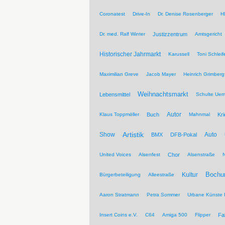
Coronatest
Drive-In
Dr. Denise Rosenberger
H
Dr. med. Ralf Winter
Justizzentrum
Amtsgericht
Historischer Jahrmarkt
Karussell
Toni Schleif
Maximilian Greve
Jacob Mayer
Heinrich Grimberg
Weihnachtsmarkt
Lebensmittel
Schulte Ue
Autor
Klaus Toppmöller
Buch
Mahnmal
Kr
Artistik
Show
Auto
BMX
DFB-Pokal
United Voices
Alsenfest
Chor
Alsenstraße
Kultur
Bochu
Bürgerbeteiligung
Alleestraße
Aaron Stratmann
Petra Sommer
Urbane Künste 
Insert Coins e.V.
C64
Amiga 500
Flipper
Fa