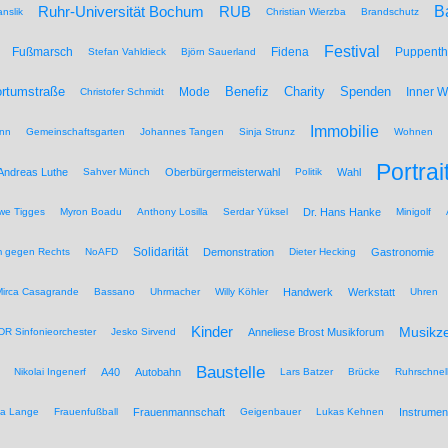
B
Ruhr-Universität Bochum
RUB
nslik
Christian Wierzba
Brandschutz
Festival
Fußmarsch
Fidena
Puppenth
Stefan Vahldieck
Björn Sauerland
Benefiz
Spenden
rtumstraße
Mode
Charity
Inner 
Christofer Schmidt
Immobilie
nn
Gemeinschaftsgarten
Johannes Tangen
Sinja Strunz
Wohnen
Portrai
Andreas Luthe
Sahver Münch
Oberbürgermeisterwahl
Politik
Wahl
we Tigges
Myron Boadu
Anthony Losilla
Serdar Yüksel
Dr. Hans Hanke
Minigolf
Solidarität
 gegen Rechts
NoAFD
Demonstration
Dieter Hecking
Gastronomie
Mirca Casagrande
Bassano
Uhrmacher
Willy Köhler
Handwerk
Werkstatt
Uhren
Kinder
Musikz
R Sinfonieorchester
Jesko Sirvend
Anneliese Brost Musikforum
Baustelle
Nikolai Ingenerf
A40
Autobahn
Lars Batzer
Brücke
Ruhrschnel
na Lange
Frauenfußball
Frauenmannschaft
Geigenbauer
Lukas Kehnen
Instrumen