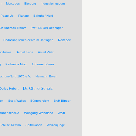
r
Mercedes
Eierberg
Industriemuseum
Paste-Up
Plakate
Bahnhof Nord
 Dr. Andreas Tromm
Prof. Dr. Dirk Behringer
Endoskopisches Zentrum Hattingen
Reitsport
nitiative
Bärbel Kube
Astrid Pletz
n
Katharina Mraz
Johanna Löwen
ochum-Nord 1975 e.V.
Hermann Erver
Dr. Ottilie Scholz
Detlev Hubert
pen
Scott Waites
Bürgerprojekt
BÄH-Bürger
Sonnenscheiße
Wolfgang Wendland
Wölfi
Schulte Kemna
Spitrituosen
Weizenjunge