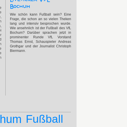
Bochum
e
e
Wie schön kann Fußball sein? Eine
,
Frage, die schon an so vielen Theken
n
lang und intensiv besprochen wurde.
,
Wie ansehnlich ist der Fußball des VfL
i
Bochum? Darüber sprachen jetzt in
r
prominenter Runde VfL Vorstand
d
Thomas Ernst, Schauspieler Andreas
n
Grothgar und der Journalist Christoph
e
Biermann.
e
n
chum
Fußball