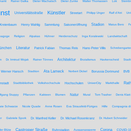
namt
Rainer Galka
Dieter Wachatsch
Dieter Zunke
Walter Thomassen
Lok
Steinb
nst
Künstler
Universitätsstraße
Streetart
Philipp Unger
Ralf d'Atri
Uni
Stadion
 Kreienbaum
Henry Wahlig
Sammlung
Saisoneröffnung
Matus Bero
F
nagoge
Religion
Alpakas
Hühner
Herdenschutz
Inga Koralewski
Landwirtschaft
Literatur
München
Patrick Fabian
Thomas Reis
Hans-Peter Villis
Schrebengarte
Architektur
um
Dr. Irmtrud Wojak
Rainer Tönnes
Brutalismus
Havkenscheid
Stadt
Ata Lameck
Werner Hansch
Stadtion
Norbert Dickel
Borussia Dortmund
BVB
Rat
nstadt
Stadtbibliothek
Volkshochschule
Hochschulen
UniverCity
Markthalle
Natur
lfgang Stuppy
Pflanzen
Kakteen
Blumen
Mural
Tom Trasher
Denis Klatt
ate Schwarze
Nicole Quade
Anne Rosen
Eva Strausfeld-Fürtges
Hilfe
Compagnia di
er
Gabriele Spork
Dr. Manfred Keller
Dr. Michael Rosenkranz
Dr. Hubert Schneider
Castroper Straße
Corona
ler Blüte
Ruhrstadion
Ausgangssperre
COVID-1