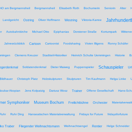
NO am Bergmannsheil
Bergmannsheil
Elisabeth Roth
Bochumerin
Seniorin
Alter
Jahrhundert
Landgericht
Ostring
Oliver Hoffmann
Westring
Viktoria-Karree
er
Autobahnkirche
Michael Otto
Epiphanias
Dorstener Straße
Kortumpark
Wittene
Jahresrückblick
Cartoon
Cartoonist
Foodsharing
Vivien Illigens
Ronny Schäfer
mmingen
Clemens Kreuzer
Stadtteil-Historiker
Heinrich Schulte Uemmingen
Historie
B
Schauspieler
iegerdenkmal
Soldatendenkmal
Dieter Maiweg
Puppenspieler
Ur
Bildhauer
Christoph Platz
Holzskulpturen
Skulpturen
Tim Kaufmann
Helga Linke
U
Noubar Akopian
Jens Kolpatzig
Dariusz Wosz
Trainer
Offene Gesellschaft
Hans-Scha
Museum Bochum
mer Symphoniker
Freilichtbühne
Orchester
Materialverwal
Ruhr
Ruhr Ding
Hanseatischen Materialverwaltung
Fridays for Future
fridaysforfuture
lko Traber
Fliegender Weihnachtsmann
Weihnachtsengel
Rentier
Helge Schneider