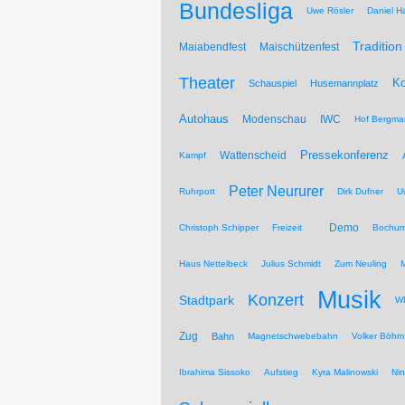
Bundesliga
Uwe Rösler
Daniel Ha
Tradition
Maiabendfest
Maischützenfest
Theater
Ko
Schauspiel
Husemannplatz
Autohaus
Modenschau
IWC
Hof Bergma
Pressekonferenz
Wattenscheid
Kampf
Peter Neururer
Ruhrpott
Dirk Dufner
U
Demo
Christoph Schipper
Freizeit
Bochum
Haus Nettelbeck
Julius Schmidt
Zum Neuling
Musik
Konzert
Stadtpark
WD
Zug
Bahn
Magnetschwebebahn
Volker Böhm
Ibrahima Sissoko
Aufstieg
Kyra Malinowski
Ni