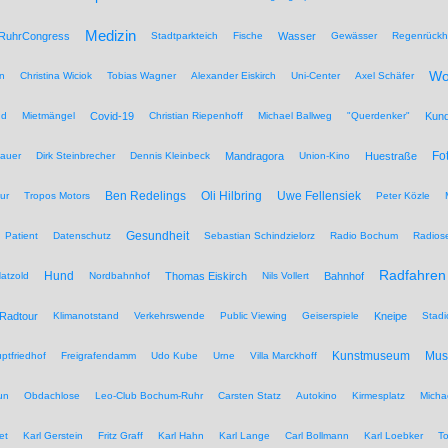
Medizin
RuhrCongress
Stadtparkteich
Fische
Wasser
Gewässer
Regenrückh
Wo
n
Christina Wiciok
Tobias Wagner
Alexander Eiskirch
Uni-Center
Axel Schäfer
nd
Mietmängel
Covid-19
Christian Riepenhoff
Michael Ballweg
"Querdenker"
Kun
Fo
auer
Dirk Steinbrecher
Dennis Kleinbeck
Mandragora
Union-Kino
Huestraße
Ben Redelings
Oli Hilbring
Uwe Fellensiek
ur
Tropos Motors
Peter Közle
Gesundheit
Patient
Datenschutz
Sebastian Schindzielorz
Radio Bochum
Radios
Radfahren
Hund
atzold
Nordbahnhof
Thomas Eiskirch
Nils Vollert
Bahnhof
Radtour
Klimanotstand
Verkehrswende
Public Viewing
Geiserspiele
Kneipe
Stadi
Kunstmuseum
Mu
ptfriedhof
Freigrafendamm
Udo Kube
Urne
Villa Marckhoff
un
Obdachlose
Leo-Club Bochum-Ruhr
Carsten Statz
Autokino
Kirmesplatz
Micha
et
Karl Gerstein
Fritz Graff
Karl Hahn
Karl Lange
Carl Bollmann
Karl Loebker
To