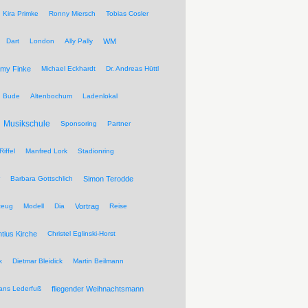
Kira Primke
Ronny Miersch
Tobias Cosler
Dart
London
Ally Pally
WM
my Finke
Michael Eckhardt
Dr. Andreas Hüttl
Bude
Altenbochum
Ladenlokal
Musikschule
Sponsoring
Partner
Riffel
Manfred Lork
Stadionring
Barbara Gottschlich
Simon Terodde
zeug
Modell
Dia
Vortrag
Reise
ntius Kirche
Christel Eglinski-Horst
k
Dietmar Bleidick
Martin Beilmann
ans Lederfuß
fliegender Weihnachtsmann