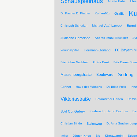
Schauspielhaus
Anette Dabs
Ehre
Ku
Dr. Kasper D. Fischer
Kohlenflöz
Graffiti
Christoph Schurian
Michael „Ata“ Lameck
Bernd
Jüdische Gemeinde
Andres Itzhak Bruckner
Sy
FC Bayern 
Vereinsspitze
Hermann Gerland
Friedlicher Nachbar
Ab ins Beet
Fritz Bauer For
Südring
Massenbergstraße
Boulevard
Gräber
Haus des Wissens
Dr. Britta Freis
Inne
Viktoriastraße
Botanischer Garten
Dr. Wo
Sold Out Gallery
Kinderschutzbund Bochum
Be
Christian Binde
Stelenweg
Dr. Anja Stuckenberg
Imker
Jürgen Knop
Bio
Klimawandel
Stiepe