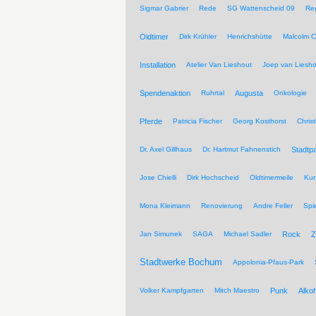
Sigmar Gabrier
Rede
SG Wattenscheid 09
Reg
Oldtimer
Dirk Krühler
Henrichshütte
Malcolm C
Installation
Atelier Van Lieshout
Joep van Liesho
Spendenaktion
Ruhrtal
Augusta
Onkologie
Pferde
Patricia Fischer
Georg Kosthorst
Chris
Dr. Axel Gillhaus
Dr. Hartmut Fahnenstich
Stadtpa
Jose Chielli
Dirk Hochscheid
Oldtimermeile
Kun
Mona Kleimann
Renovierung
Andre Feller
Spi
Jan Simunek
SAGA
Michael Sadler
Rock
Z
Stadtwerke Bochum
Appolonia-Pfaus-Park
Volker Kampfgarten
Mitch Maestro
Punk
Alkoh