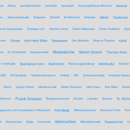
all
Airbus
raumlaborberlin
Architekt
Spamalot
Schauspielhaus Bochum
Musical
on
Jahrhunderhalle
Eislaufen
Eistreff
Schlittschuh
Eisbahn
Winter
Dartturnier
errit Starczewski
Tankwart a.D.
Glocken-Horst
Simon Meienreis
Pirmin Sedlmeir
Tom
Boxen
Schule
Karl-Heinz Böke
Steampunk
Jan Wessels
Abacus Theater
Kiosk
Marienkirche
Steven Sloane
hum
Dr. Rosenthal
Kniespezialist
Thorsten Kock
r Trinkhalle
Sparkassen-Giro
Radrennen
Wohnungssiedlung
Wohnkultur
Norbert 
1848
Ali Chaaban
Toilettenhäuschen
Toilette
WC
Schwanenmarkt
Andreas Halwer
Tattoo
Jürgen Klopp
Meisterschale
Martin Hüschen
Olaf Kraus
Star Wars
Spiel
Frank Goosen
eldhusen
Bergbaumuseum
Schafe
Lämmer
Bauern
St. Vinze
rungsrecht und humanitäres Völkerrecht
Flüchtlinge
Wärterhäuschen
Rechener Park
Par
Weihnachten
ik
Hochwasser
Ruhr
Kemnade
Mittelaltermarkt
Pauluskirche
H