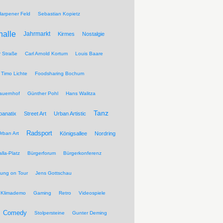
Harpener Feld
Sebastian Kopietz
halle
Jahrmarkt
Kirmes
Nostalgie
r Straße
Carl Arnold Kortum
Louis Baare
Timo Lichte
Foodsharing Bochum
auernhof
Günther Pohl
Hans Walitza
Tanz
banatix
Street Art
Urban Artistic
Radsport
rban Art
Königsallee
Nordring
lla-Platz
Bürgerforum
Bürgerkonferenz
tung on Tour
Jens Gottschau
Klimademo
Gaming
Retro
Videospiele
Comedy
Stolpersteine
Gunter Deming