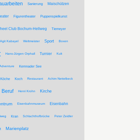
auarbeiten
Maischützen
Sanierung
eater
Figurentheater
Puppenspielkunst
Wheel Club Bochum-Hellweg
Tiemeyer
Sport
Agit Kabayel
Weltmeister
Boxen
t
Turnier
Hans-Jürgen Orphall
Kult
Adventure
Kemnader See
Köche
Koch
Restaurant
Achim Nettelbeck
Beruf
Kirche
Henri Krohn
entrum
Eisenbahn
Eisenbahnmuseum
lweg
Kran
Schlachthofbrücke
Peter Zeidler
Marienplatz
t