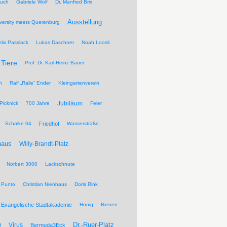
ruch
Gabriele Wolf
Dr. Manfred Brix
Ausstellung
versity meets Querenburg
elix Passlack
Lukas Daschner
Noah Loosli
Tiere
Prof. Dr. Karl-Heinz Bauer
n
Ralf „Ralle“ Ender
Kleingartenverein
Jubiläum
Picknick
700 Jahre
Feier
Schalke 04
Friedhof
Wasserstraße
haus
Willy-Brandt-Platz
Norbert 3000
Lackschnute
 Punto
Christian Nienhaus
Doris Rink
Evangelische Stadtakademie
Honig
Bienen
Dr.-Ruer-Platz
Virus
9
Bermuda3Eck