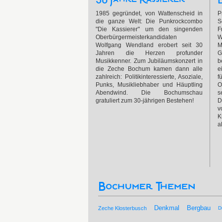
1985 gegründet, von Wattenscheid in
P
die ganze Welt: Die Punkrockcombo
S
"Die Kassierer" um den singenden
F
Oberbürgermeisterkandidaten
W
Wolfgang Wendland erobert seit 30
M
Jahren die Herzen profunder
G
Musikkenner. Zum Jubiläumskonzert in
b
die Zeche Bochum kamen dann alle
e
zahlreich: Politikinteressierte, Asoziale,
f
Punks, Musikliebhaber und Häuptling
O
Abendwind. Die Bochumschau
s
gratuliert zum 30-jährigen Bestehen!
D
v
K
a
Bochumer Themen
Bergbau
Denkmal
Zeche Klosterbusch
D