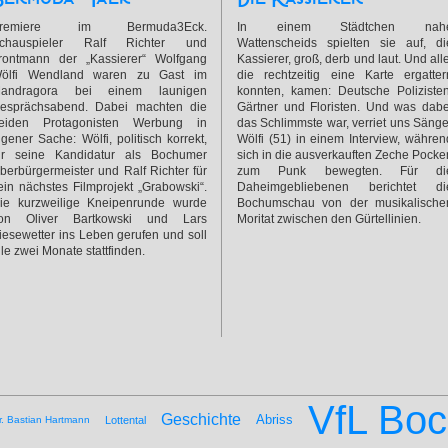
remiere im Bermuda3Eck.
In einem Städtchen nah
chauspieler Ralf Richter und
Wattenscheids spielten sie auf, di
rontmann der „Kassierer“ Wolfgang
Kassierer, groß, derb und laut. Und alle
ölfi Wendland waren zu Gast im
die rechtzeitig eine Karte ergatter
andragora bei einem launigen
konnten, kamen: Deutsche Polizisten
esprächsabend. Dabei machten die
Gärtner und Floristen. Und was dabe
eiden Protagonisten Werbung in
das Schlimmste war, verriet uns Sänge
igener Sache: Wölfi, politisch korrekt,
Wölfi (51) in einem Interview, währen
ür seine Kandidatur als Bochumer
sich in die ausverkauften Zeche Pocke
berbürgermeister und Ralf Richter für
zum Punk bewegten. Für di
ein nächstes Filmprojekt „Grabowski“.
Daheimgebliebenen berichtet di
ie kurzweilige Kneipenrunde wurde
Bochumschau von der musikalische
on Oliver Bartkowski und Lars
Moritat zwischen den Gürtellinien.
iesewetter ins Leben gerufen und soll
lle zwei Monate stattfinden.
VfL Bo
Geschichte
Abriss
r. Bastian Hartmann
Lottental