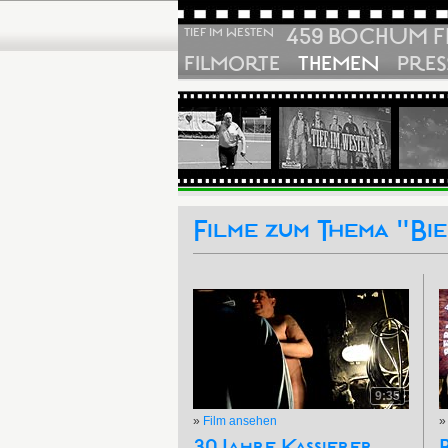
459 BOCHUM F
TIEF IM WESTEN
FILMORTE
THEMEN
PRES
Filme zum Thema "Bi
9:35
»
Film ansehen
30 Jahre Kassierer