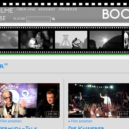
ILME
BO
ÜBER UNS
KONTAKT
FÖRDERER
SE
SUCHE
er"
16:36
10:53
»
Film ansehen
»
Film ansehen
Bermuda-Talk
Die Kassierer