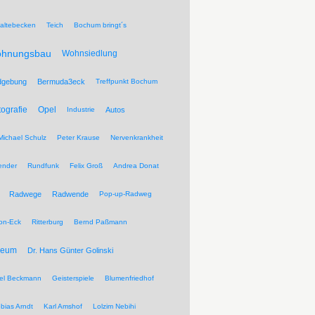
altebecken
Teich
Bochum bringt´s
hnungsbau
Wohnsiedlung
dgebung
Bermuda3eck
Treffpunkt Bochum
tografie
Opel
Industrie
Autos
Michael Schulz
Peter Krause
Nervenkrankheit
ender
Rundfunk
Felix Groß
Andrea Donat
Radwege
Radwende
Pop-up-Radweg
on-Eck
Ritterburg
Bernd Paßmann
seum
Dr. Hans Günter Golinski
el Beckmann
Geisterspiele
Blumenfriedhof
bias Arndt
Karl Amshof
Lolzim Nebihi