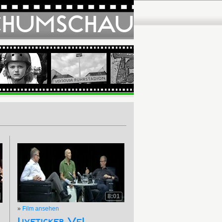
CHUMSCHAU
8:01
»
Film ansehen
Liveticker VfL