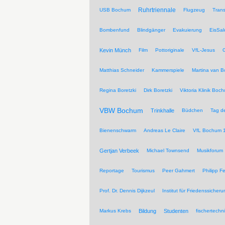
Ruhrtriennale
USB Bochum
Flugzeug
Trans
Bombenfund
Blindgänger
Evakuierung
EisSal
Kevin Münch
Film
Pottoriginale
VfL-Jesus
G
Matthias Schneider
Kammerspiele
Martina van 
Regina Boretzki
Dirk Boretzki
Viktoria Klinik Boc
VBW Bochum
Trinkhalle
Büdchen
Tag de
Bienenschwarm
Andreas Le Claire
VfL Bochum 
Gertjan Verbeek
Michael Townsend
Musikforum
Reportage
Tourismus
Peer Gahmert
Philipp F
Prof. Dr. Dennis Dijkzeul
Institut für Friedenssiche
Markus Krebs
Bildung
Studenten
fischertechn