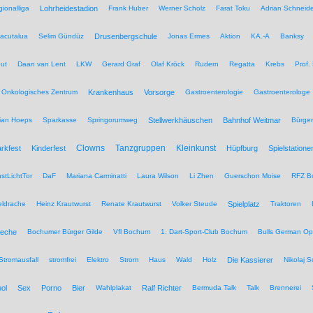
ionalliga
Lohrheidestadion
Frank Huber
Werner Scholz
Farat Toku
Adrian Schneide
acutalua
Selim Gündüz
Drusenbergschule
Jonas Ermes
Aktion
KA.-A
Banksy
ut
Daan van Lent
LKW
Gerard Graf
Olaf Kröck
Rudern
Regatta
Krebs
Prof.
Onkologisches Zentrum
Krankenhaus
Vorsorge
Gastroenterologie
Gastroenterologe
tian Hoeps
Sparkasse
Springorumweg
Stellwerkhäuschen
Bahnhof Weitmar
Bürgeri
Clowns
Tanzgruppen
Kleinkunst
rkfest
Kinderfest
Hüpfburg
Spielstatione
stLichtTor
DaF
Mariana Carminatti
Laura Wilson
Li Zhen
Guerschon Moise
RFZ B
eldrache
Heinz Krautwurst
Renate Krautwurst
Volker Steude
Spielplatz
Traktoren
eche
Bochumer Bürger Gilde
Vfl Bochum
1. Dart-Sport-Club Bochum
Bulls German O
Stromausfall
stromfrei
Elektro
Strom
Haus
Wald
Holz
Die Kassierer
Nikolaj 
ol
Sex
Porno
Bier
Wahlplakat
Ralf Richter
Bermuda Talk
Talk
Brennerei