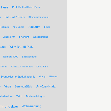
Tiere
Prof. Dr. Karl-Heinz Bauer
n
Ralf „Ralle“ Ender
Kleingartenverein
Jubiläum
Picknick
700 Jahre
Feier
Schalke 04
Friedhof
Wasserstraße
haus
Willy-Brandt-Platz
Norbert 3000
Lackschnute
 Punto
Christian Nienhaus
Doris Rink
Evangelische Stadtakademie
Honig
Bienen
Dr.-Ruer-Platz
Virus
9
Bermuda3Eck
altebecken
Teich
Bochum bringt´s
hnungsbau
Wohnsiedlung