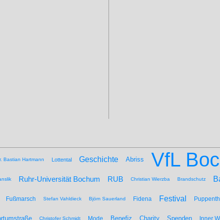
VfL Bo
Geschichte
Abriss
r. Bastian Hartmann
Lottental
B
Ruhr-Universität Bochum
RUB
nslik
Christian Wierzba
Brandschutz
Festival
Fußmarsch
Fidena
Puppenth
Stefan Vahldieck
Björn Sauerland
Benefiz
Spenden
rtumstraße
Mode
Charity
Inner 
Christofer Schmidt