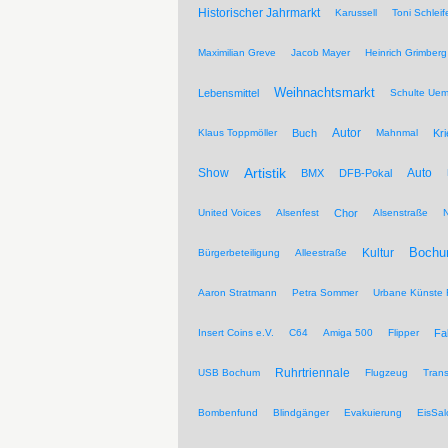
Historischer Jahrmarkt
Karussell
Toni Schleif
Maximilian Greve
Jacob Mayer
Heinrich Grimberg
Weihnachtsmarkt
Lebensmittel
Schulte Ue
Autor
Klaus Toppmöller
Buch
Mahnmal
Kr
Artistik
Show
Auto
BMX
DFB-Pokal
United Voices
Alsenfest
Chor
Alsenstraße
Kultur
Bochu
Bürgerbeteiligung
Alleestraße
Aaron Stratmann
Petra Sommer
Urbane Künste 
Insert Coins e.V.
C64
Amiga 500
Flipper
Fa
Ruhrtriennale
USB Bochum
Flugzeug
Trans
Bombenfund
Blindgänger
Evakuierung
EisSal