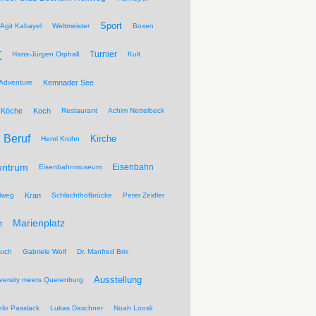
Sport
Agit Kabayel
Weltmeister
Boxen
t
Turnier
Hans-Jürgen Orphall
Kult
Adventure
Kemnader See
Köche
Koch
Restaurant
Achim Nettelbeck
Beruf
Kirche
Henri Krohn
entrum
Eisenbahn
Eisenbahnmuseum
lweg
Kran
Schlachthofbrücke
Peter Zeidler
Marienplatz
t
ruch
Gabriele Wolf
Dr. Manfred Brix
Ausstellung
versity meets Querenburg
elix Passlack
Lukas Daschner
Noah Loosli