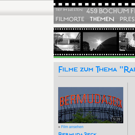
459 BOCHUM F
TIEF IM WESTEN
FILMORTE
THEMEN
PRES
Filme zum Thema "R
5:26
»
Film ansehen
Bermuda3eck