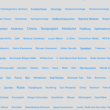
Onkologisches Zentrum
Krankenhaus
Vorsorge
Gastroenterologie
Gastroenterologe
tian Hoeps
Sparkasse
Springorumweg
Stellwerkhäuschen
Bahnhof Weitmar
Bürgeri
Clowns
Tanzgruppen
Kleinkunst
rkfest
Kinderfest
Hüpfburg
Spielstatione
stLichtTor
DaF
Mariana Carminatti
Laura Wilson
Li Zhen
Guerschon Moise
RFZ B
eldrache
Heinz Krautwurst
Renate Krautwurst
Volker Steude
Spielplatz
Traktoren
eche
Bochumer Bürger Gilde
Vfl Bochum
1. Dart-Sport-Club Bochum
Bulls German O
Stromausfall
stromfrei
Elektro
Strom
Haus
Wald
Holz
Die Kassierer
Nikolaj 
ol
Sex
Porno
Bier
Wahlplakat
Ralf Richter
Bermuda Talk
Talk
Brennerei
Ruine
d
Zechen
Förderturm
Guzheng
Sun Ronghan
China
Bochum
Felix 
Golinski
Kunstwerk
Gregor Schneider
Kranführer
Mäuse
Glücksspiel
Opel-Werk
i Herne
Durchfall
Salonfestival Bochum
Igmar Kurenbach
Linda, Todd and the Hairy T