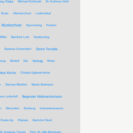
my Finke
Michael Eckhardt
Dr. Andreas Hüttl
Bude
Altenbochum
Ladenlokal
Musikschule
Sponsoring
Partner
Riffel
Manfred Lork
Stadionring
Barbara Gottschlich
Simon Terodde
zeug
Modell
Dia
Vortrag
Reise
ntius Kirche
Christel Eglinski-Horst
k
Dietmar Bleidick
Martin Beilmann
ans Lederfuß
fliegender Weihnachtsmann
r
Mercedes
Eierberg
Industriemuseum
Paste-Up
Plakate
Bahnhof Nord
 Dr. Andreas Tromm
Prof. Dr. Dirk Behringer