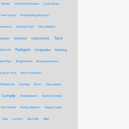
r Straße
Carl Arnold Kortum
Louis Baare
Timo Lichte
Foodsharing Bochum
auernhof
Günther Pohl
Hans Walitza
Tanz
banatix
Street Art
Urban Artistic
Radsport
rban Art
Königsallee
Nordring
lla-Platz
Bürgerforum
Bürgerkonferenz
tung on Tour
Jens Gottschau
Klimademo
Gaming
Retro
Videospiele
Comedy
Stolpersteine
Gunter Deming
Kira Primke
Ronny Miersch
Tobias Cosler
Dart
London
Ally Pally
WM