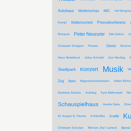
Autohaus
Modenschau
IWC
Hof Bergma
Pressekonferenz
Wattenscheid
Kampf
Peter Neururer
Ruhrpott
Dirk Dufner
U
Demo
Christoph Schipper
Freizeit
Bochum
Haus Nettelbeck
Julius Schmidt
Zum Neuling
Musik
Konzert
Stadtpark
WD
Zug
Bahn
Magnetschwebebahn
Volker Böhm
Ibrahima Sissoko
Aufstieg
Kyra Malinowski
Ni
Schauspielhaus
Anette Dabs
Ehre
Ku
Dr. Kasper D. Fischer
Kohlenflöz
Graffiti
Christoph Schurian
Michael „Ata“ Lameck
Bernd