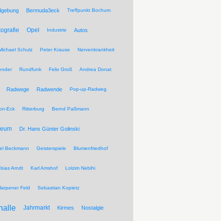
dgebung
Bermuda3eck
Treffpunkt Bochum
tografie
Opel
Industrie
Autos
Michael Schulz
Peter Krause
Nervenkrankheit
ender
Rundfunk
Felix Groß
Andrea Donat
Radwege
Radwende
Pop-up-Radweg
on-Eck
Ritterburg
Bernd Paßmann
seum
Dr. Hans Günter Golinski
el Beckmann
Geisterspiele
Blumenfriedhof
bias Arndt
Karl Amshof
Lolzim Nebihi
Harpener Feld
Sebastian Kopietz
halle
Jahrmarkt
Kirmes
Nostalgie