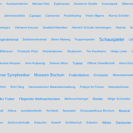
er
Autobahnkirche
Michael Otto
Epiphanias
Dorstener Straße
Kortumpark
Wittene
Jahresrückblick
Cartoon
Cartoonist
Foodsharing
Vivien Illigens
Ronny Schäfer
mmingen
Clemens Kreuzer
Stadtteil-Historiker
Heinrich Schulte Uemmingen
Historie
B
Schauspieler
iegerdenkmal
Soldatendenkmal
Dieter Maiweg
Puppenspieler
Ur
Bildhauer
Christoph Platz
Holzskulpturen
Skulpturen
Tim Kaufmann
Helga Linke
U
Noubar Akopian
Jens Kolpatzig
Dariusz Wosz
Trainer
Offene Gesellschaft
Hans-Scha
Museum Bochum
mer Symphoniker
Freilichtbühne
Orchester
Materialverwal
Ruhr
Ruhr Ding
Hanseatischen Materialverwaltung
Fridays for Future
fridaysforfuture
lko Traber
Fliegender Weihnachtsmann
Weihnachtsengel
Rentier
Helge Schneider
all
Airbus
raumlaborberlin
Architekt
Spamalot
Schauspielhaus Bochum
Musical
on
Jahrhunderhalle
Eislaufen
Eistreff
Schlittschuh
Eisbahn
Winter
Dartturnier