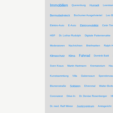
Immobilien
Querenburg
Hustadt
Leersta
Bermudadreieck
Bochumer Ausgehviertel
Leo B
Elektro-Auto
E-Auto
Elektromobilität
Cetin Tim
HSP
Dr. Lothar Rudolph
Digitale Patientenakte
Moderatoren
Nachrichten
Briefmarken
Ralph H
Fahrrad
Klimaschutz
Klima
Dominik Bald
Sven Kraus
Martin Hartmann
Krematorium
Hau
Kunstsammlung
Villa
Gabenzaun
Spendenza
Blumenstraße
Soldaten
Ehrenmal
Walter Borb
Coronatest
Drive-In
Dr. Denise Rosenberger
H
Dr. med. Ralf Winter
Justizzentrum
Amtsgericht