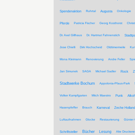
Spendenaktion
Ruhrtal
Augusta
Onkologie
Pferde
Patricia Fischer
Georg Kosthorst
Chris
Dr. Axel Gillhaus
Dr. Hartmut Fahnenstich
Stadtpa
Jose Chielli
Dirk Hochscheid
Oldtimermeile
Kun
Mona Kleimann
Renovierung
Andre Feller
Spi
Jan Simunek
SAGA
Michael Sadler
Rock
Z
Stadtwerke Bochum
Appolonia-Pfaus-Park
Volker Kampfgarten
Mitch Maestro
Punk
Alkoh
Hasenpfeffer
Brauch
Karneval
Zeche Hollan
Luftaufnahmen
Glocke
Restaurierung
Günter 
Bücher
Lesung
Schriftsteller
Alte Druckere