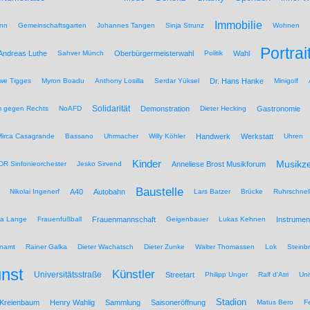
Immobilie
nn
Gemeinschaftsgarten
Johannes Tangen
Sinja Strunz
Wohnen
Portrai
Andreas Luthe
Sahver Münch
Oberbürgermeisterwahl
Politik
Wahl
we Tigges
Myron Boadu
Anthony Losilla
Serdar Yüksel
Dr. Hans Hanke
Minigolf
Solidarität
 gegen Rechts
NoAFD
Demonstration
Dieter Hecking
Gastronomie
Mirca Casagrande
Bassano
Uhrmacher
Willy Köhler
Handwerk
Werkstatt
Uhren
Kinder
Musikz
R Sinfonieorchester
Jesko Sirvend
Anneliese Brost Musikforum
Baustelle
Nikolai Ingenerf
A40
Autobahn
Lars Batzer
Brücke
Ruhrschnel
na Lange
Frauenfußball
Frauenmannschaft
Geigenbauer
Lukas Kehnen
Instrumen
namt
Rainer Galka
Dieter Wachatsch
Dieter Zunke
Walter Thomassen
Lok
Steinb
nst
Künstler
Universitätsstraße
Streetart
Philipp Unger
Ralf d'Atri
Uni
Stadion
 Kreienbaum
Henry Wahlig
Sammlung
Saisoneröffnung
Matus Bero
F