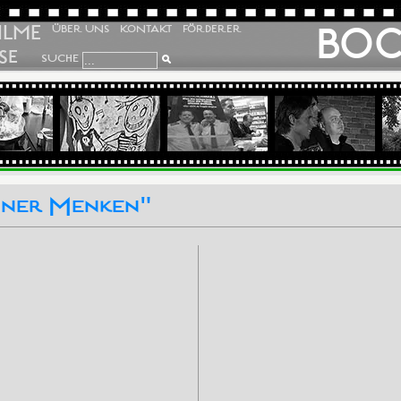
ILME
BO
ÜBER UNS
KONTAKT
FÖRDERER
SE
SUCHE
ainer Menken"