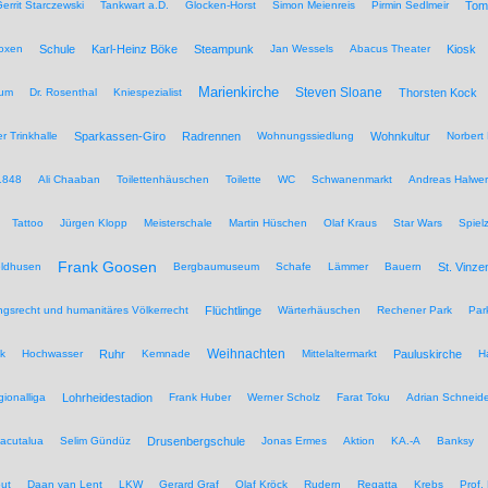
errit Starczewski
Tankwart a.D.
Glocken-Horst
Simon Meienreis
Pirmin Sedlmeir
Tom
Boxen
Schule
Karl-Heinz Böke
Steampunk
Jan Wessels
Abacus Theater
Kiosk
Marienkirche
Steven Sloane
hum
Dr. Rosenthal
Kniespezialist
Thorsten Kock
r Trinkhalle
Sparkassen-Giro
Radrennen
Wohnungssiedlung
Wohnkultur
Norbert 
1848
Ali Chaaban
Toilettenhäuschen
Toilette
WC
Schwanenmarkt
Andreas Halwer
Tattoo
Jürgen Klopp
Meisterschale
Martin Hüschen
Olaf Kraus
Star Wars
Spiel
Frank Goosen
eldhusen
Bergbaumuseum
Schafe
Lämmer
Bauern
St. Vinze
rungsrecht und humanitäres Völkerrecht
Flüchtlinge
Wärterhäuschen
Rechener Park
Par
Weihnachten
ik
Hochwasser
Ruhr
Kemnade
Mittelaltermarkt
Pauluskirche
H
ionalliga
Lohrheidestadion
Frank Huber
Werner Scholz
Farat Toku
Adrian Schneide
acutalua
Selim Gündüz
Drusenbergschule
Jonas Ermes
Aktion
KA.-A
Banksy
ut
Daan van Lent
LKW
Gerard Graf
Olaf Kröck
Rudern
Regatta
Krebs
Prof.