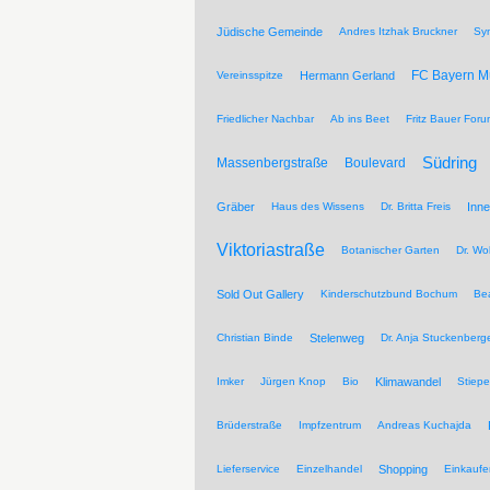
Jüdische Gemeinde
Andres Itzhak Bruckner
Sy
FC Bayern 
Vereinsspitze
Hermann Gerland
Friedlicher Nachbar
Ab ins Beet
Fritz Bauer For
Südring
Massenbergstraße
Boulevard
Gräber
Haus des Wissens
Dr. Britta Freis
Inne
Viktoriastraße
Botanischer Garten
Dr. Wo
Sold Out Gallery
Kinderschutzbund Bochum
Be
Christian Binde
Stelenweg
Dr. Anja Stuckenberg
Imker
Jürgen Knop
Bio
Klimawandel
Stiepe
Brüderstraße
Impfzentrum
Andreas Kuchajda
Lieferservice
Einzelhandel
Shopping
Einkaufe