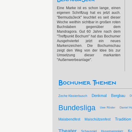
Eine Marke ist es schon lange, einen
eigenen Schriftzug hat es jetzt auch.
"Bermuda3eck" leuchtet es seit dieser
Woche weithin sichtbar in großen roten
Buchstaben gegenüber dem
Mandragora. Gut 60 Jahre nach dem
"Treffpunkt Bochum" hat das Bochumer
Ausgehviertel jetzt ein neues
Markenzeichen. Die Bochumschau
zeigt den Weg von der Idee bis zur
Umsetzung dieser markanten
"Außenwerbeanlage".
Bochumer Themen
Bergbau
Denkmal
Zeche Klosterbusch
D
Bundesliga
Uwe Rösler
Daniel Ha
Tradition
Maiabendfest
Maischützenfest
Theater
Ko
Schauspiel
Husemannplatz