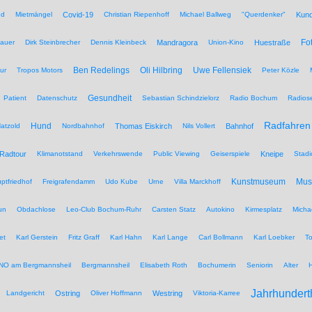
nd
Mietmängel
Covid-19
Christian Riepenhoff
Michael Ballweg
"Querdenker"
Kun
Fo
auer
Dirk Steinbrecher
Dennis Kleinbeck
Mandragora
Union-Kino
Huestraße
Ben Redelings
Oli Hilbring
Uwe Fellensiek
ur
Tropos Motors
Peter Közle
Gesundheit
Patient
Datenschutz
Sebastian Schindzielorz
Radio Bochum
Radios
Radfahren
Hund
atzold
Nordbahnhof
Thomas Eiskirch
Nils Vollert
Bahnhof
Radtour
Klimanotstand
Verkehrswende
Public Viewing
Geiserspiele
Kneipe
Stadi
Kunstmuseum
Mu
ptfriedhof
Freigrafendamm
Udo Kube
Urne
Villa Marckhoff
un
Obdachlose
Leo-Club Bochum-Ruhr
Carsten Statz
Autokino
Kirmesplatz
Micha
et
Karl Gerstein
Fritz Graff
Karl Hahn
Karl Lange
Carl Bollmann
Karl Loebker
To
NO am Bergmannsheil
Bergmannsheil
Elisabeth Roth
Bochumerin
Seniorin
Alter
Jahrhundert
Landgericht
Ostring
Oliver Hoffmann
Westring
Viktoria-Karree