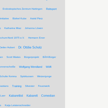
Endoskopisches Zentrum Hattingen
Reitsport
nitiative
Bärbel Kube
Astrid Pletz
n
Katharina Mraz
Johanna Löwen
ochum-Nord 1975 e.V.
Hermann Erver
Dr. Ottilie Scholz
Detlev Hubert
pen
Scott Waites
Bürgerprojekt
BÄH-Bürger
Sonnenscheiße
Wolfgang Wendland
Wölfi
Schulte Kemna
Spitrituosen
Weizenjunge
Bastians
Training
Silvester
Feuerwerk
Kabarettist
Kabarett
Comedian
Laer
wo
Katja Leistenschneider