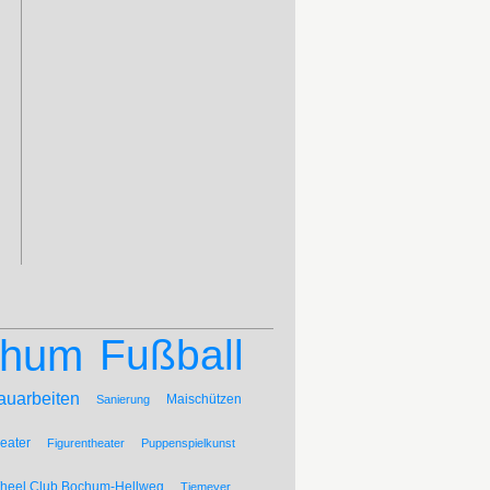
chum
Fußball
auarbeiten
Maischützen
Sanierung
eater
Figurentheater
Puppenspielkunst
Wheel Club Bochum-Hellweg
Tiemeyer