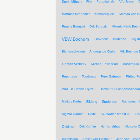
Kevin Münch
Film
Pottoriginale
VfL-Jesus
G
Matthias Schneider
Kammerspiele
Martina van 
Regina Boretzki
Dirk Boretzki
Viktoria Klinik Boc
VBW Bochum
Trinkhalle
Büdchen
Tag de
Bienenschwarm
Andreas Le Claire
VfL Bochum 
Gertjan Verbeek
Michael Townsend
Musikforum
Reportage
Tourismus
Peer Gahmert
Philipp F
Prof. Dr. Dennis Dijkzeul
Institut für Friedenssiche
Markus Krebs
Bildung
Studenten
fischertechn
Sigmar Gabrier
Rede
SG Wattenscheid 09
Reg
Oldtimer
Dirk Krühler
Henrichshütte
Malcolm C
Installation
Atelier Van Lieshout
Joep van Liesho