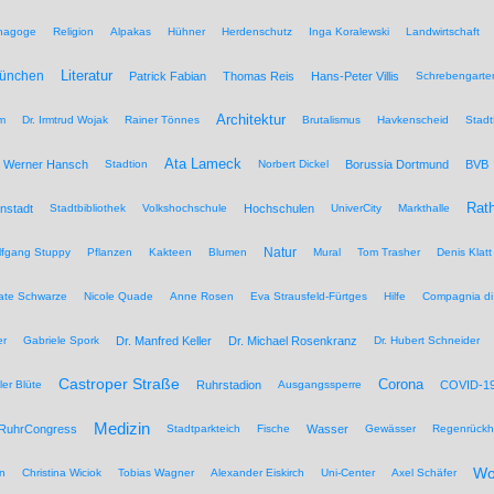
nagoge
Religion
Alpakas
Hühner
Herdenschutz
Inga Koralewski
Landwirtschaft
Literatur
München
Patrick Fabian
Thomas Reis
Hans-Peter Villis
Schrebengarte
Architektur
um
Dr. Irmtrud Wojak
Rainer Tönnes
Brutalismus
Havkenscheid
Stadt
Ata Lameck
Werner Hansch
Stadtion
Norbert Dickel
Borussia Dortmund
BVB
Rat
nstadt
Stadtbibliothek
Volkshochschule
Hochschulen
UniverCity
Markthalle
Natur
lfgang Stuppy
Pflanzen
Kakteen
Blumen
Mural
Tom Trasher
Denis Klatt
ate Schwarze
Nicole Quade
Anne Rosen
Eva Strausfeld-Fürtges
Hilfe
Compagnia di
er
Gabriele Spork
Dr. Manfred Keller
Dr. Michael Rosenkranz
Dr. Hubert Schneider
Castroper Straße
Corona
ler Blüte
Ruhrstadion
Ausgangssperre
COVID-1
Medizin
RuhrCongress
Stadtparkteich
Fische
Wasser
Gewässer
Regenrückh
Wo
n
Christina Wiciok
Tobias Wagner
Alexander Eiskirch
Uni-Center
Axel Schäfer