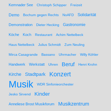
Kemnader See
Christoph Schipper
Freizeit
Solidarität
Demo
Bochum gegen Rechts
NoAFD
Demonstration
Gastronomie
Dieter Hecking
Koch
Köche
Restaurant
Achim Nettelbeck
Haus Nettelbeck
Julius Schmidt
Zum Neuling
Mirca Casagrande
Bassano
Uhrmacher
Willy Köhler
Beruf
Werkstatt
Handwerk
Uhren
Henri Krohn
Konzert
Stadtpark
Kirche
Musik
WDR Sinfonieorchester
Kinder
Jesko Sirvend
Musikzentrum
Anneliese Brost Musikforum