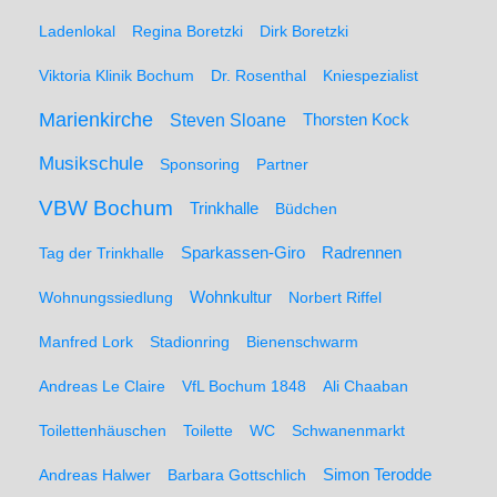
Ladenlokal
Regina Boretzki
Dirk Boretzki
Viktoria Klinik Bochum
Dr. Rosenthal
Kniespezialist
Marienkirche
Steven Sloane
Thorsten Kock
Musikschule
Sponsoring
Partner
VBW Bochum
Trinkhalle
Büdchen
Sparkassen-Giro
Radrennen
Tag der Trinkhalle
Wohnungssiedlung
Wohnkultur
Norbert Riffel
Manfred Lork
Stadionring
Bienenschwarm
Andreas Le Claire
VfL Bochum 1848
Ali Chaaban
Toilettenhäuschen
Toilette
WC
Schwanenmarkt
Simon Terodde
Andreas Halwer
Barbara Gottschlich