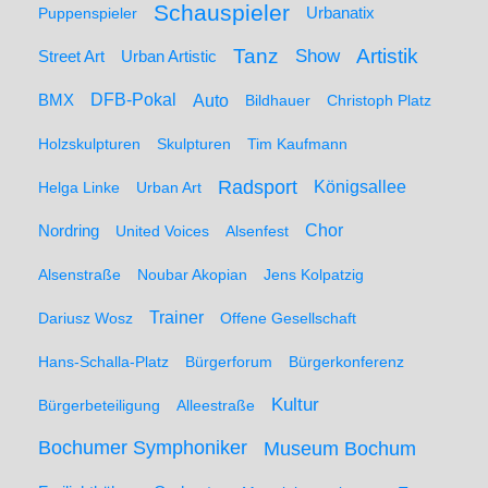
Schauspieler
Puppenspieler
Urbanatix
Artistik
Tanz
Show
Street Art
Urban Artistic
BMX
DFB-Pokal
Auto
Bildhauer
Christoph Platz
Holzskulpturen
Skulpturen
Tim Kaufmann
Radsport
Königsallee
Helga Linke
Urban Art
Nordring
Chor
United Voices
Alsenfest
Alsenstraße
Noubar Akopian
Jens Kolpatzig
Trainer
Dariusz Wosz
Offene Gesellschaft
Hans-Schalla-Platz
Bürgerforum
Bürgerkonferenz
Kultur
Bürgerbeteiligung
Alleestraße
Bochumer Symphoniker
Museum Bochum