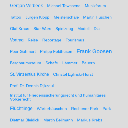
Gertjan Verbeek
Michael Townsend
Musikforum
Tattoo
Jürgen Klopp
Meisterschale
Martin Hüschen
Olaf Kraus
Star Wars
Spielzeug
Modell
Dia
Vortrag
Reise
Reportage
Tourismus
Frank Goosen
Peer Gahmert
Philipp Feldhusen
Bergbaumuseum
Schafe
Lämmer
Bauern
St. Vinzentius Kirche
Christel Eglinski-Horst
Prof. Dr. Dennis Dijkzeul
Institut für Friedenssicherungsrecht und humanitäres
Völkerrecht
Flüchtlinge
Wärterhäuschen
Rechener Park
Park
Dietmar Bleidick
Martin Beilmann
Markus Krebs