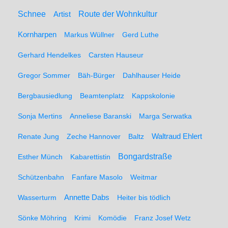
Schnee
Route der Wohnkultur
Artist
Kornharpen
Markus Wüllner
Gerd Luthe
Gerhard Hendelkes
Carsten Hauseur
Gregor Sommer
Bäh-Bürger
Dahlhauser Heide
Bergbausiedlung
Beamtenplatz
Kappskolonie
Sonja Mertins
Anneliese Baranski
Marga Serwatka
Renate Jung
Zeche Hannover
Baltz
Waltraud Ehlert
Bongardstraße
Esther Münch
Kabarettistin
Schützenbahn
Fanfare Masolo
Weitmar
Annette Dabs
Wasserturm
Heiter bis tödlich
Sönke Möhring
Krimi
Komödie
Franz Josef Wetz