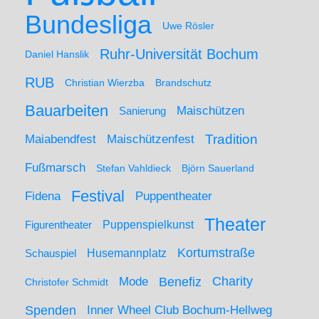
Bundesliga
Uwe Rösler
Ruhr-Universität Bochum
Daniel Hanslik
RUB
Christian Wierzba
Brandschutz
Bauarbeiten
Maischützen
Sanierung
Maiabendfest
Maischützenfest
Tradition
Fußmarsch
Stefan Vahldieck
Björn Sauerland
Festival
Puppentheater
Fidena
Theater
Figurentheater
Puppenspielkunst
Kortumstraße
Husemannplatz
Schauspiel
Mode
Charity
Benefiz
Christofer Schmidt
Spenden
Inner Wheel Club Bochum-Hellweg