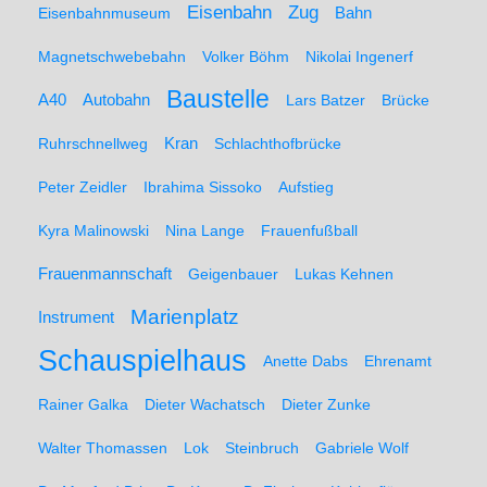
Zug
Eisenbahn
Eisenbahnmuseum
Bahn
Magnetschwebebahn
Volker Böhm
Nikolai Ingenerf
Baustelle
A40
Autobahn
Lars Batzer
Brücke
Ruhrschnellweg
Kran
Schlachthofbrücke
Peter Zeidler
Ibrahima Sissoko
Aufstieg
Kyra Malinowski
Nina Lange
Frauenfußball
Frauenmannschaft
Geigenbauer
Lukas Kehnen
Marienplatz
Instrument
Schauspielhaus
Anette Dabs
Ehrenamt
Rainer Galka
Dieter Wachatsch
Dieter Zunke
Walter Thomassen
Lok
Steinbruch
Gabriele Wolf