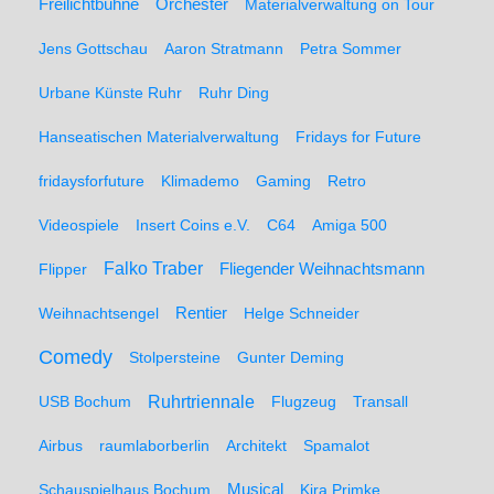
Freilichtbühne
Orchester
Materialverwaltung on Tour
Jens Gottschau
Aaron Stratmann
Petra Sommer
Urbane Künste Ruhr
Ruhr Ding
Hanseatischen Materialverwaltung
Fridays for Future
fridaysforfuture
Klimademo
Gaming
Retro
Videospiele
Insert Coins e.V.
C64
Amiga 500
Falko Traber
Flipper
Fliegender Weihnachtsmann
Weihnachtsengel
Rentier
Helge Schneider
Comedy
Stolpersteine
Gunter Deming
Ruhrtriennale
USB Bochum
Flugzeug
Transall
Airbus
raumlaborberlin
Architekt
Spamalot
Schauspielhaus Bochum
Musical
Kira Primke