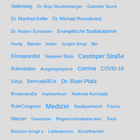
Stelenweg
Dr. Anja Stuckenberger
Gabriele Spork
Dr. Manfred Keller
Dr. Michael Rosenkranz
Dr. Hubert Schneider
Evangelische Stadtakademie
Honig
Bienen
Imker
Jürgen Knop
Bio
Castroper Straße
Klimawandel
Stiepeler Blüte
Corona
Ruhrstadion
COVID-19
Ausgangssperre
Dr.-Ruer-Platz
Virus
Bermuda3Eck
Brüderstraße
Impfzentrum
Andreas Kuchajda
Medizin
RuhrCongress
Stadtparkteich
Fische
Wasser
Gewässer
Regenrückhaltebecken
Teich
Bochum bringt´s
Lieferservice
Einzelhandel