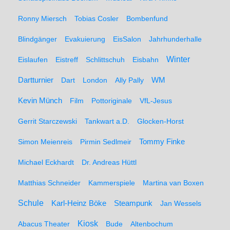
Ronny Miersch
Tobias Cosler
Bombenfund
Blindgänger
Evakuierung
EisSalon
Jahrhunderhalle
Winter
Eislaufen
Eistreff
Schlittschuh
Eisbahn
WM
Dartturnier
Dart
London
Ally Pally
Kevin Münch
Film
Pottoriginale
VfL-Jesus
Gerrit Starczewski
Tankwart a.D.
Glocken-Horst
Simon Meienreis
Pirmin Sedlmeir
Tommy Finke
Michael Eckhardt
Dr. Andreas Hüttl
Matthias Schneider
Kammerspiele
Martina van Boxen
Schule
Karl-Heinz Böke
Steampunk
Jan Wessels
Kiosk
Abacus Theater
Bude
Altenbochum