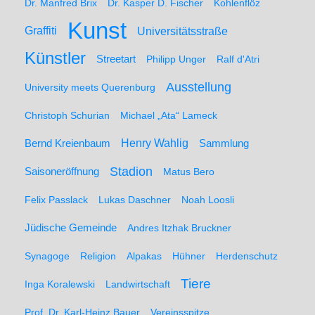
Dr. Manfred Brix
Dr. Kasper D. Fischer
Kohlenflöz
Kunst
Graffiti
Universitätsstraße
Künstler
Streetart
Philipp Unger
Ralf d'Atri
Ausstellung
University meets Querenburg
Christoph Schurian
Michael „Ata“ Lameck
Henry Wahlig
Sammlung
Bernd Kreienbaum
Stadion
Saisoneröffnung
Matus Bero
Felix Passlack
Lukas Daschner
Noah Loosli
Jüdische Gemeinde
Andres Itzhak Bruckner
Synagoge
Religion
Alpakas
Hühner
Herdenschutz
Tiere
Inga Koralewski
Landwirtschaft
Prof. Dr. Karl-Heinz Bauer
Vereinsspitze