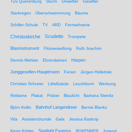
TuS Querenburg
Sturm
Unwetter
Gewitter
Starkregen
Überschwemmung
Bäume
Schiller-Schule
TV
ARD
Fernsehserie
Christuskirche
Scudetto
Trompete
Blasinstrument
Flüssesiedlung
Ruth Joachim
Dennis Mehlan
Ehrendamen
Harpen
Junggesellen-Hauptmann
Ferien
Jürgen Holletzek
Christian Schreier
Litfaßsäule
Leuchtturm
Werbung
Reklame
Plakat
Polizei
Blaulicht
Barbara Steinitz
Björn Kollin
Bahnhof Langendreer
Bernie Blanks
Vita
Assistenzhunde
Gala
Jessica Kastrop
Kevin Köhler
Starlight Express
BOKENNER
Jugend