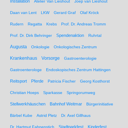
Installation
Atelier Van Lieshout
Joep van Lieshout
Daan van Lent
LKW
Gerard Graf
Olaf Kröck
Rudern
Regatta
Krebs
Prof. Dr. Andreas Tromm
Spendenaktion
Prof. Dr. Dirk Behringer
Ruhrtal
Augusta
Onkologie
Onkologisches Zentrum
Krankenhaus
Vorsorge
Gastroenterologie
Gastroenterologe
Endoskopisches Zentrum Hattingen
Pferde
Reitsport
Patricia Fischer
Georg Kosthorst
Christian Hoeps
Sparkasse
Springorumweg
Stellwerkhäuschen
Bahnhof Weitmar
Bürgerinitiative
Bärbel Kube
Astrid Pletz
Dr. Axel Gillhaus
Stadtparkfest
Kinderfest
Dr. Hartmut Fahnenstich