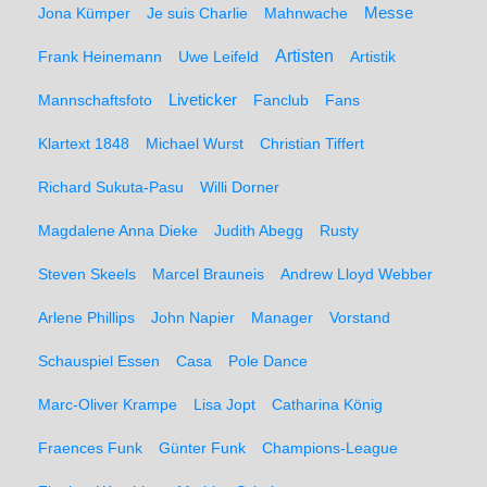
Messe
Jona Kümper
Je suis Charlie
Mahnwache
Artisten
Frank Heinemann
Uwe Leifeld
Artistik
Liveticker
Mannschaftsfoto
Fanclub
Fans
Klartext 1848
Michael Wurst
Christian Tiffert
Richard Sukuta-Pasu
Willi Dorner
Magdalene Anna Dieke
Judith Abegg
Rusty
Steven Skeels
Marcel Brauneis
Andrew Lloyd Webber
Arlene Phillips
John Napier
Manager
Vorstand
Schauspiel Essen
Casa
Pole Dance
Marc-Oliver Krampe
Lisa Jopt
Catharina König
Fraences Funk
Günter Funk
Champions-League