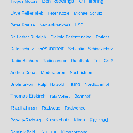
Ben Redelings
Oli Hilbring
Tropos Motors
Uwe Fellensiek
Peter Közle
Michael Schulz
Peter Krause
Nervenkrankheit
HSP
Dr. Lothar Rudolph
Digitale Patientenakte
Patient
Gesundheit
Datenschutz
Sebastian Schindzielorz
Radio Bochum
Radiosender
Rundfunk
Felix Groß
Andrea Donat
Moderatoren
Nachrichten
Hund
Briefmarken
Ralph Hatzold
Nordbahnhof
Thomas Eiskirch
Nils Vollert
Bahnhof
Radfahren
Radwege
Radwende
Fahrrad
Klimaschutz
Klima
Pop-up-Radweg
Radtour
Dominik Bald
Klimanotstand