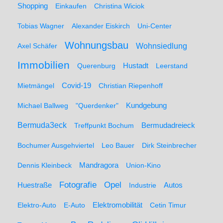
Shopping
Einkaufen
Christina Wiciok
Tobias Wagner
Alexander Eiskirch
Uni-Center
Wohnungsbau
Wohnsiedlung
Axel Schäfer
Immobilien
Hustadt
Querenburg
Leerstand
Mietmängel
Covid-19
Christian Riepenhoff
Michael Ballweg
"Querdenker"
Kundgebung
Bermuda3eck
Bermudadreieck
Treffpunkt Bochum
Bochumer Ausgehviertel
Leo Bauer
Dirk Steinbrecher
Dennis Kleinbeck
Mandragora
Union-Kino
Fotografie
Opel
Huestraße
Industrie
Autos
Elektro-Auto
E-Auto
Elektromobilität
Cetin Timur