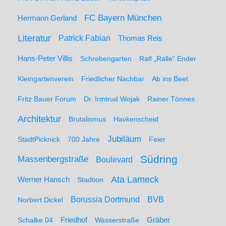
FC Bayern München
Hermann Gerland
Literatur
Patrick Fabian
Thomas Reis
Hans-Peter Villis
Schrebengarten
Ralf „Ralle“ Ender
Kleingartenverein
Friedlicher Nachbar
Ab ins Beet
Fritz Bauer Forum
Dr. Irmtrud Wojak
Rainer Tönnes
Architektur
Brutalismus
Havkenscheid
Jubiläum
StadtPicknick
700 Jahre
Feier
Südring
Massenbergstraße
Boulevard
Ata Lameck
Werner Hansch
Stadtion
Borussia Dortmund
BVB
Norbert Dickel
Friedhof
Gräber
Schalke 04
Wasserstraße