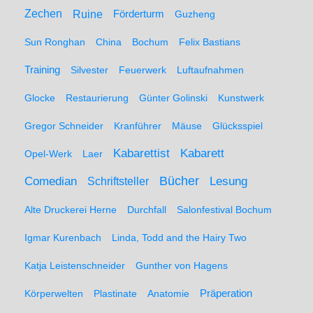
Zechen
Ruine
Förderturm
Guzheng
Sun Ronghan
China
Bochum
Felix Bastians
Training
Silvester
Feuerwerk
Luftaufnahmen
Glocke
Restaurierung
Günter Golinski
Kunstwerk
Gregor Schneider
Kranführer
Mäuse
Glücksspiel
Kabarett
Kabarettist
Opel-Werk
Laer
Comedian
Bücher
Lesung
Schriftsteller
Alte Druckerei Herne
Durchfall
Salonfestival Bochum
Igmar Kurenbach
Linda, Todd and the Hairy Two
Katja Leistenschneider
Gunther von Hagens
Präperation
Körperwelten
Plastinate
Anatomie