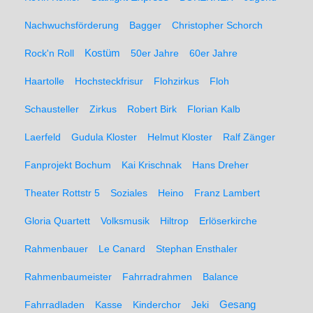
Nachwuchsförderung
Bagger
Christopher Schorch
Rock'n Roll
Kostüm
50er Jahre
60er Jahre
Haartolle
Hochsteckfrisur
Flohzirkus
Floh
Schausteller
Zirkus
Robert Birk
Florian Kalb
Laerfeld
Gudula Kloster
Helmut Kloster
Ralf Zänger
Fanprojekt Bochum
Kai Krischnak
Hans Dreher
Theater Rottstr 5
Soziales
Heino
Franz Lambert
Gloria Quartett
Volksmusik
Hiltrop
Erlöserkirche
Rahmenbauer
Le Canard
Stephan Ensthaler
Rahmenbaumeister
Fahrradrahmen
Balance
Gesang
Fahrradladen
Kasse
Kinderchor
Jeki