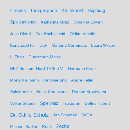
Clowns
Tanzgruppen
Kleinkunst
Hüpfburg
Spielstationen
Katharina Mraz
Johanna Löwen
Jose Chielli
Dirk Hochscheid
Oldtimermeile
KunstLichtTor
DaF
Mariana Carminatti
Laura Wilson
Li Zhen
Guerschon Moise
RFZ Bochum-Nord 1975 e.V.
Hermann Erver
Mona Kleimann
Renovierung
Andre Feller
Spieldrache
Heinz Krautwurst
Renate Krautwurst
Spielplatz
Volker Steude
Traktoren
Detlev Hubert
Dr. Ottilie Scholz
Jan Simunek
SAGA
Zeche
Michael Sadler
Rock