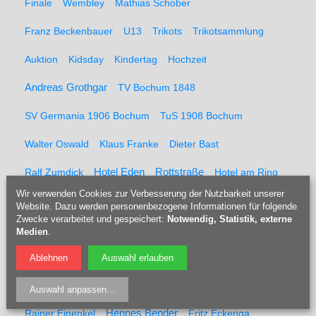
Finale
Wembley
Mathias Schober
Franz Beckenbauer
U13
Trikots
Trikotsammlung
Auktion
Kidsday
Kindertag
Hochzeit
Andreas Grothgar
TV Bochum 1848
SV Germania 1906 Bochum
TuS 1908 Bochum
Walter Oswald
Klaus Franke
Dieter Bast
Rottstraße
Ralf Zumdick
Hotel Eden
Hotel am Ring
Wir verwenden Cookies zur Verbesserung der Nutzbarkeit unserer
Andi Pahl
Christa Ternow
Höhenretter
Messpunkte
Website. Dazu werden personenbezogene Informationen für folgende
Zwecke verarbeitet und gespeichert:
Notwendig, Statistik, externe
Feuerwehr
Kaltblut
Pferderücker
Holzrücker
Medien
.
Udo Berner
Förster
Marcel Müller
Pferd
Forst
Ablehnen
Auswahl erlauben
Tippelsberg
Jubiläumsfeier
Solidaritätsfest
Auswahl anpassen
...
Rainer Einenkel
Hennes Bender
Fritz Eckenga