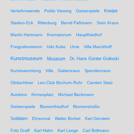
Kneipe
Verkehrswende
Public Viewing
Geiserspiele
Stadion-Eck
Ritterburg
Bernd Paßmann
Sven Kraus
Martin Hartmann
Krematorium
Hauptfriedhof
Freigrafendamm
Udo Kube
Urne
Villa Marckhoff
Kunstmuseum
Museum
Dr. Hans Günter Golinski
Kunstsammlung
Villa
Gabenzaun
Spendenzaun
Obdachlose
Leo-Club Bochum-Ruhr
Carsten Statz
Autokino
Kirmesplatz
Michael Beckmann
Geisterspiele
Blumenfriedhof
Blumenstraße
Soldaten
Ehrenmal
Walter Borbet
Karl Gerstein
Fritz Graff
Karl Hahn
Karl Lange
Carl Bollmann