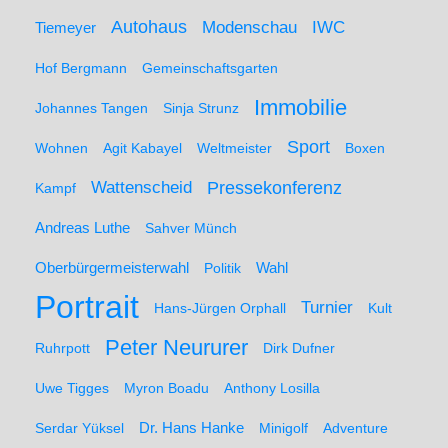
Autohaus
IWC
Modenschau
Tiemeyer
Hof Bergmann
Gemeinschaftsgarten
Immobilie
Johannes Tangen
Sinja Strunz
Sport
Wohnen
Agit Kabayel
Weltmeister
Boxen
Wattenscheid
Pressekonferenz
Kampf
Andreas Luthe
Sahver Münch
Oberbürgermeisterwahl
Politik
Wahl
Portrait
Turnier
Hans-Jürgen Orphall
Kult
Peter Neururer
Ruhrpott
Dirk Dufner
Uwe Tigges
Myron Boadu
Anthony Losilla
Serdar Yüksel
Dr. Hans Hanke
Minigolf
Adventure