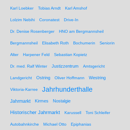
Karl Loebker
Tobias Arndt
Karl Amshof
Lolzim Nebihi
Coronatest
Drive-In
Dr. Denise Rosenberger
HNO am Bergmannsheil
Bergmannsheil
Elisabeth Roth
Bochumerin
Seniorin
Alter
Harpener Feld
Sebastian Kopietz
Dr. med. Ralf Winter
Justizzentrum
Amtsgericht
Ostring
Westring
Landgericht
Oliver Hoffmann
Jahrhunderthalle
Viktoria-Karree
Jahrmarkt
Kirmes
Nostalgie
Historischer Jahrmarkt
Karussell
Toni Schleifer
Autobahnkirche
Michael Otto
Epiphanias