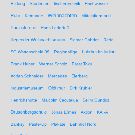
Studenten
Bildung
fischertechnik
Hochwasser
Weihnachten
Ruhr
Kemnade
Mittelaltermarkt
Pauluskirche
Hans Lederfuß
fliegender Weihnachtsmann
Sigmar Gabrier
Rede
SG Wattenscheid 09
Regionalliga
Lohrheidestadion
Frank Huber
Werner Scholz
Farat Toku
Adrian Schneider
Mercedes
Eierberg
Oldtimer
Industriemuseum
Dirk Krühler
Henrichshütte
Malcolm Cacutalua
Selim Gündüz
Drusenbergschule
Jonas Ermes
Aktion
KA.-A
Banksy
Paste-Up
Plakate
Bahnhof Nord