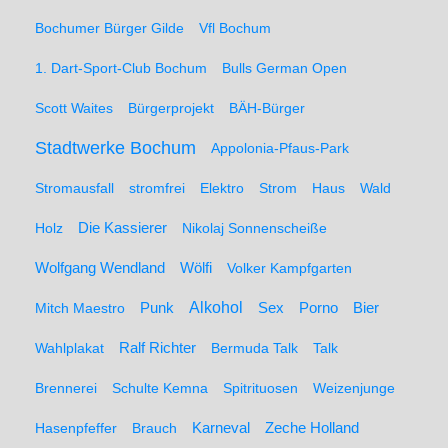
Bochumer Bürger Gilde
Vfl Bochum
1. Dart-Sport-Club Bochum
Bulls German Open
Scott Waites
Bürgerprojekt
BÄH-Bürger
Stadtwerke Bochum
Appolonia-Pfaus-Park
Stromausfall
stromfrei
Elektro
Strom
Haus
Wald
Holz
Die Kassierer
Nikolaj Sonnenscheiße
Wolfgang Wendland
Wölfi
Volker Kampfgarten
Alkohol
Mitch Maestro
Punk
Sex
Porno
Bier
Wahlplakat
Ralf Richter
Bermuda Talk
Talk
Brennerei
Schulte Kemna
Spitrituosen
Weizenjunge
Hasenpfeffer
Brauch
Karneval
Zeche Holland