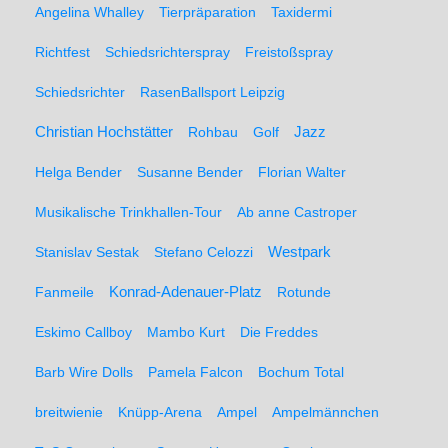
Angelina Whalley
Tierpräparation
Taxidermi
Richtfest
Schiedsrichterspray
Freistoßspray
Schiedsrichter
RasenBallsport Leipzig
Christian Hochstätter
Rohbau
Golf
Jazz
Helga Bender
Susanne Bender
Florian Walter
Musikalische Trinkhallen-Tour
Ab anne Castroper
Stanislav Sestak
Stefano Celozzi
Westpark
Fanmeile
Konrad-Adenauer-Platz
Rotunde
Eskimo Callboy
Mambo Kurt
Die Freddes
Barb Wire Dolls
Pamela Falcon
Bochum Total
breitwienie
Knüpp-Arena
Ampel
Ampelmännchen