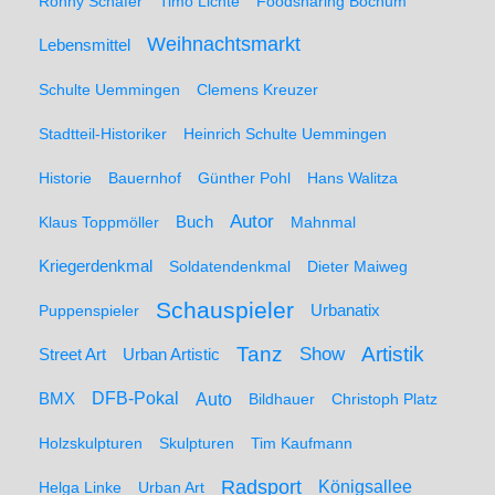
Ronny Schäfer
Timo Lichte
Foodsharing Bochum
Weihnachtsmarkt
Lebensmittel
Schulte Uemmingen
Clemens Kreuzer
Stadtteil-Historiker
Heinrich Schulte Uemmingen
Historie
Bauernhof
Günther Pohl
Hans Walitza
Autor
Klaus Toppmöller
Buch
Mahnmal
Kriegerdenkmal
Soldatendenkmal
Dieter Maiweg
Schauspieler
Puppenspieler
Urbanatix
Artistik
Tanz
Show
Street Art
Urban Artistic
BMX
DFB-Pokal
Auto
Bildhauer
Christoph Platz
Holzskulpturen
Skulpturen
Tim Kaufmann
Radsport
Königsallee
Helga Linke
Urban Art