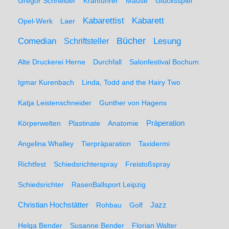
Gregor Schneider
Kranführer
Mäuse
Glücksspiel
Kabarett
Kabarettist
Opel-Werk
Laer
Comedian
Bücher
Lesung
Schriftsteller
Alte Druckerei Herne
Durchfall
Salonfestival Bochum
Igmar Kurenbach
Linda, Todd and the Hairy Two
Katja Leistenschneider
Gunther von Hagens
Präperation
Körperwelten
Plastinate
Anatomie
Angelina Whalley
Tierpräparation
Taxidermi
Richtfest
Schiedsrichterspray
Freistoßspray
Schiedsrichter
RasenBallsport Leipzig
Christian Hochstätter
Rohbau
Golf
Jazz
Helga Bender
Susanne Bender
Florian Walter