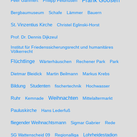
Frank Goosen
Peer Gahmert
Philipp Feldhusen
Bergbaumuseum
Schafe
Lämmer
Bauern
St. Vinzentius Kirche
Christel Eglinski-Horst
Prof. Dr. Dennis Dijkzeul
Institut für Friedenssicherungsrecht und humanitäres
Völkerrecht
Flüchtlinge
Wärterhäuschen
Rechener Park
Park
Dietmar Bleidick
Martin Beilmann
Markus Krebs
Studenten
Bildung
fischertechnik
Hochwasser
Weihnachten
Ruhr
Kemnade
Mittelaltermarkt
Pauluskirche
Hans Lederfuß
fliegender Weihnachtsmann
Sigmar Gabrier
Rede
SG Wattenscheid 09
Regionalliga
Lohrheidestadion