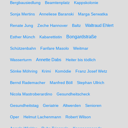
Bergbausiedlung
Beamtenplatz
Kappskolonie
Sonja Mertins
Anneliese Baranski
Marga Serwatka
Renate Jung
Zeche Hannover
Baltz
Waltraud Ehlert
Bongardstraße
Esther Münch
Kabarettistin
Schützenbahn
Fanfare Masolo
Weitmar
Annette Dabs
Wasserturm
Heiter bis tödlich
Sönke Möhring
Krimi
Komödie
Franz Josef Wetz
Bernd Rademacher
Manfred Böll
Stephan Ullrich
Nicola Mastroberardino
Gesundheitscheck
Gesundheitstag
Geriatrie
Altwerden
Senioren
Oper
Helmut Lachenmann
Robert Wilson