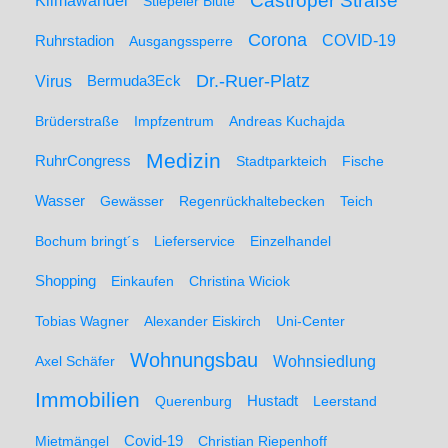
Castroper Straße
Klimawandel
Stiepeler Blüte
Corona
Ruhrstadion
COVID-19
Ausgangssperre
Dr.-Ruer-Platz
Virus
Bermuda3Eck
Brüderstraße
Impfzentrum
Andreas Kuchajda
Medizin
RuhrCongress
Stadtparkteich
Fische
Wasser
Gewässer
Regenrückhaltebecken
Teich
Bochum bringt´s
Lieferservice
Einzelhandel
Shopping
Einkaufen
Christina Wiciok
Tobias Wagner
Alexander Eiskirch
Uni-Center
Wohnungsbau
Wohnsiedlung
Axel Schäfer
Immobilien
Hustadt
Querenburg
Leerstand
Mietmängel
Covid-19
Christian Riepenhoff