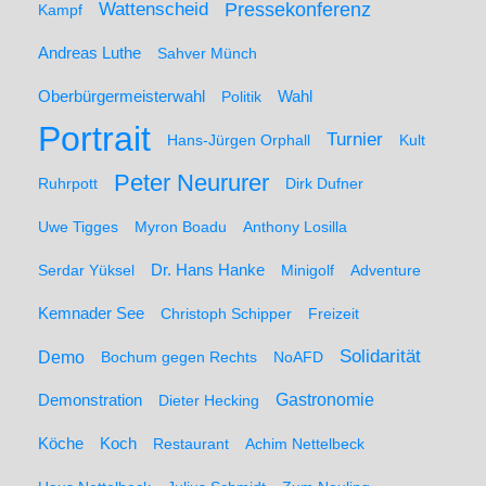
Wattenscheid
Pressekonferenz
Kampf
Andreas Luthe
Sahver Münch
Oberbürgermeisterwahl
Politik
Wahl
Portrait
Turnier
Hans-Jürgen Orphall
Kult
Peter Neururer
Ruhrpott
Dirk Dufner
Uwe Tigges
Myron Boadu
Anthony Losilla
Serdar Yüksel
Dr. Hans Hanke
Minigolf
Adventure
Kemnader See
Christoph Schipper
Freizeit
Solidarität
Demo
Bochum gegen Rechts
NoAFD
Demonstration
Gastronomie
Dieter Hecking
Koch
Köche
Restaurant
Achim Nettelbeck