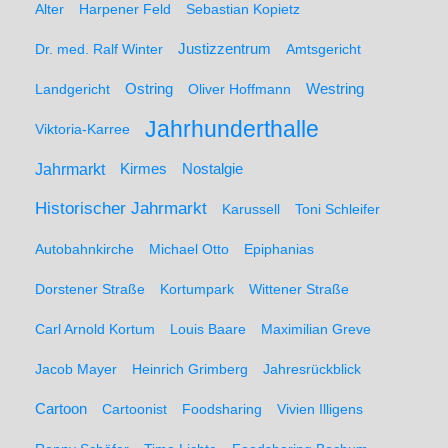
Alter
Harpener Feld
Sebastian Kopietz
Dr. med. Ralf Winter
Justizzentrum
Amtsgericht
Ostring
Westring
Landgericht
Oliver Hoffmann
Jahrhunderthalle
Viktoria-Karree
Jahrmarkt
Kirmes
Nostalgie
Historischer Jahrmarkt
Karussell
Toni Schleifer
Autobahnkirche
Michael Otto
Epiphanias
Dorstener Straße
Kortumpark
Wittener Straße
Carl Arnold Kortum
Louis Baare
Maximilian Greve
Jacob Mayer
Heinrich Grimberg
Jahresrückblick
Cartoon
Cartoonist
Foodsharing
Vivien Illigens