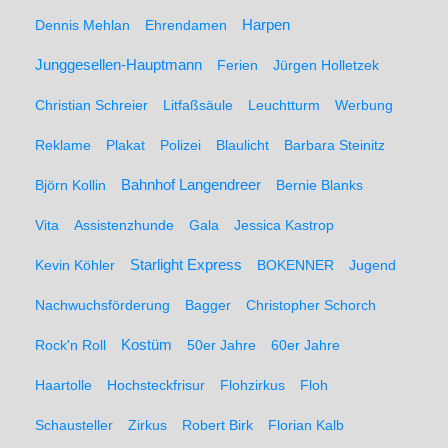
Dennis Mehlan
Ehrendamen
Harpen
Junggesellen-Hauptmann
Ferien
Jürgen Holletzek
Christian Schreier
Litfaßsäule
Leuchtturm
Werbung
Reklame
Plakat
Polizei
Blaulicht
Barbara Steinitz
Björn Kollin
Bahnhof Langendreer
Bernie Blanks
Vita
Assistenzhunde
Gala
Jessica Kastrop
Kevin Köhler
Starlight Express
BOKENNER
Jugend
Nachwuchsförderung
Bagger
Christopher Schorch
Rock'n Roll
Kostüm
50er Jahre
60er Jahre
Haartolle
Hochsteckfrisur
Flohzirkus
Floh
Schausteller
Zirkus
Robert Birk
Florian Kalb