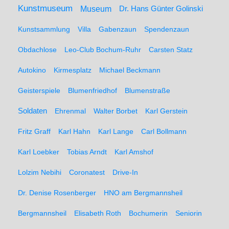
Kunstmuseum
Museum
Dr. Hans Günter Golinski
Kunstsammlung
Villa
Gabenzaun
Spendenzaun
Obdachlose
Leo-Club Bochum-Ruhr
Carsten Statz
Autokino
Kirmesplatz
Michael Beckmann
Geisterspiele
Blumenfriedhof
Blumenstraße
Soldaten
Ehrenmal
Walter Borbet
Karl Gerstein
Fritz Graff
Karl Hahn
Karl Lange
Carl Bollmann
Karl Loebker
Tobias Arndt
Karl Amshof
Lolzim Nebihi
Coronatest
Drive-In
Dr. Denise Rosenberger
HNO am Bergmannsheil
Bergmannsheil
Elisabeth Roth
Bochumerin
Seniorin