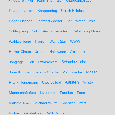
Angela Winkler
Ruhr-Triennale
Knappenparade
Knappenverein
Knappentag
Ullrich Hillebrand
Edgar Fischer
Gottfried Zechel
Carl Palmer
Asia
Schlagzeug
Solo
Am Schlegelturm
Wolfgang Elsen
Wahlwerbung
Horror
Wahlträtur
WWW
Horror Circus
Untote
Halloween
Akrobatik
Schachtzeichen
Jonglage
Zelt
Extraschicht
Messe
Jona Kümper
Je suis Charlie
Mahnwache
Artisten
Frank Heinemann
Uwe Leifeld
Artistik
Liveticker
Mannschaftsfoto
Fanclub
Fans
Klartext 1848
Michael Wurst
Christian Tiffert
Richard Sukuta-Pasu
Willi Dorner