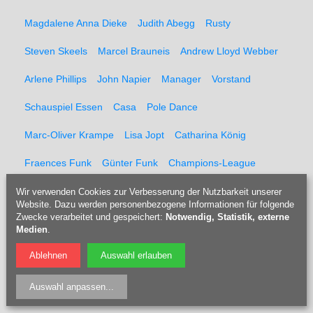
Magdalene Anna Dieke
Judith Abegg
Rusty
Steven Skeels
Marcel Brauneis
Andrew Lloyd Webber
Arlene Phillips
John Napier
Manager
Vorstand
Schauspiel Essen
Casa
Pole Dance
Marc-Oliver Krampe
Lisa Jopt
Catharina König
Fraences Funk
Günter Funk
Champions-League
Finale
Wembley
Mathias Schober
Wir verwenden Cookies zur Verbesserung der Nutzbarkeit unserer
Website. Dazu werden personenbezogene Informationen für folgende
Zwecke verarbeitet und gespeichert:
Notwendig, Statistik, externe
Franz Beckenbauer
U13
Trikots
Trikotsammlung
Medien
.
Auktion
Kidsday
Kindertag
Hochzeit
Ablehnen
Auswahl erlauben
Andreas Grothgar
TV Bochum 1848
Auswahl anpassen
...
SV Germania 1906 Bochum
TuS 1908 Bochum