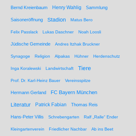
Henry Wahlig
Sammlung
Bernd Kreienbaum
Stadion
Saisoneröffnung
Matus Bero
Felix Passlack
Lukas Daschner
Noah Loosli
Jüdische Gemeinde
Andres Itzhak Bruckner
Synagoge
Religion
Alpakas
Hühner
Herdenschutz
Tiere
Inga Koralewski
Landwirtschaft
Prof. Dr. Karl-Heinz Bauer
Vereinsspitze
FC Bayern München
Hermann Gerland
Literatur
Patrick Fabian
Thomas Reis
Hans-Peter Villis
Schrebengarten
Ralf „Ralle“ Ender
Kleingartenverein
Friedlicher Nachbar
Ab ins Beet