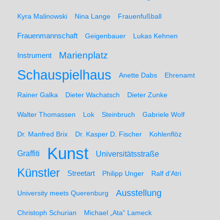
Kyra Malinowski
Nina Lange
Frauenfußball
Frauenmannschaft
Geigenbauer
Lukas Kehnen
Marienplatz
Instrument
Schauspielhaus
Anette Dabs
Ehrenamt
Rainer Galka
Dieter Wachatsch
Dieter Zunke
Walter Thomassen
Lok
Steinbruch
Gabriele Wolf
Dr. Manfred Brix
Dr. Kasper D. Fischer
Kohlenflöz
Kunst
Graffiti
Universitätsstraße
Künstler
Streetart
Philipp Unger
Ralf d'Atri
Ausstellung
University meets Querenburg
Christoph Schurian
Michael „Ata“ Lameck