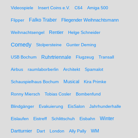
Videospiele
Insert Coins e.V.
C64
Amiga 500
Falko Traber
Flipper
Fliegender Weihnachtsmann
Weihnachtsengel
Rentier
Helge Schneider
Comedy
Stolpersteine
Gunter Deming
Ruhrtriennale
USB Bochum
Flugzeug
Transall
Airbus
raumlaborberlin
Architekt
Spamalot
Schauspielhaus Bochum
Musical
Kira Primke
Ronny Miersch
Tobias Cosler
Bombenfund
Blindgänger
Evakuierung
EisSalon
Jahrhunderhalle
Winter
Eislaufen
Eistreff
Schlittschuh
Eisbahn
WM
Dartturnier
Dart
London
Ally Pally