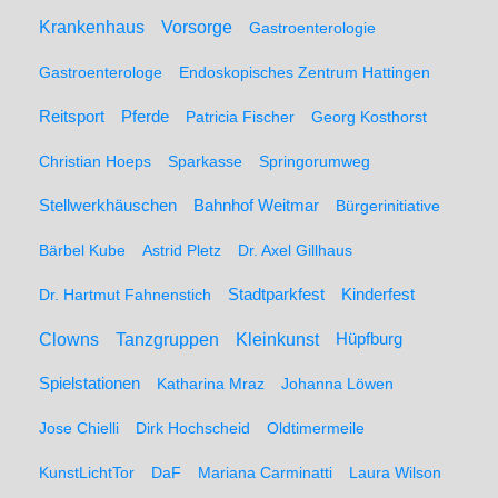
Krankenhaus
Vorsorge
Gastroenterologie
Gastroenterologe
Endoskopisches Zentrum Hattingen
Pferde
Reitsport
Patricia Fischer
Georg Kosthorst
Christian Hoeps
Sparkasse
Springorumweg
Stellwerkhäuschen
Bahnhof Weitmar
Bürgerinitiative
Bärbel Kube
Astrid Pletz
Dr. Axel Gillhaus
Stadtparkfest
Kinderfest
Dr. Hartmut Fahnenstich
Clowns
Tanzgruppen
Kleinkunst
Hüpfburg
Spielstationen
Katharina Mraz
Johanna Löwen
Jose Chielli
Dirk Hochscheid
Oldtimermeile
KunstLichtTor
DaF
Mariana Carminatti
Laura Wilson