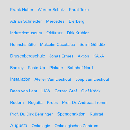
Frank Huber
Werner Scholz
Farat Toku
Adrian Schneider
Mercedes
Eierberg
Oldtimer
Industriemuseum
Dirk Krühler
Henrichshütte
Malcolm Cacutalua
Selim Gündüz
Drusenbergschule
Jonas Ermes
Aktion
KA.-A
Banksy
Paste-Up
Plakate
Bahnhof Nord
Installation
Atelier Van Lieshout
Joep van Lieshout
Daan van Lent
LKW
Gerard Graf
Olaf Kröck
Rudern
Regatta
Krebs
Prof. Dr. Andreas Tromm
Spendenaktion
Prof. Dr. Dirk Behringer
Ruhrtal
Augusta
Onkologie
Onkologisches Zentrum