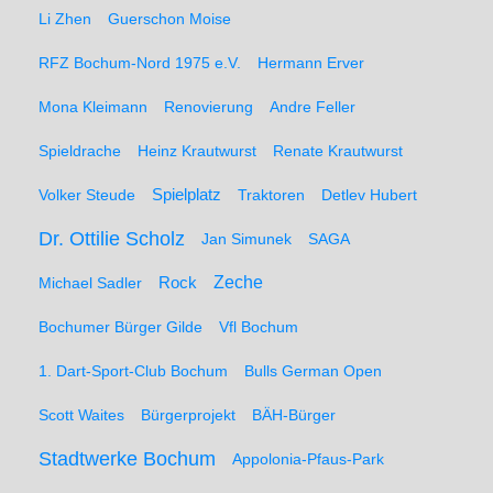
Li Zhen
Guerschon Moise
RFZ Bochum-Nord 1975 e.V.
Hermann Erver
Mona Kleimann
Renovierung
Andre Feller
Spieldrache
Heinz Krautwurst
Renate Krautwurst
Spielplatz
Volker Steude
Traktoren
Detlev Hubert
Dr. Ottilie Scholz
Jan Simunek
SAGA
Zeche
Michael Sadler
Rock
Bochumer Bürger Gilde
Vfl Bochum
1. Dart-Sport-Club Bochum
Bulls German Open
Scott Waites
Bürgerprojekt
BÄH-Bürger
Stadtwerke Bochum
Appolonia-Pfaus-Park