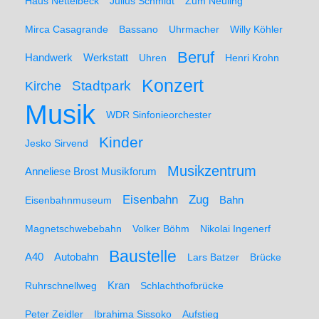
Haus Nettelbeck
Julius Schmidt
Zum Neuling
Mirca Casagrande
Bassano
Uhrmacher
Willy Köhler
Beruf
Werkstatt
Handwerk
Uhren
Henri Krohn
Konzert
Stadtpark
Kirche
Musik
WDR Sinfonieorchester
Kinder
Jesko Sirvend
Musikzentrum
Anneliese Brost Musikforum
Zug
Eisenbahn
Eisenbahnmuseum
Bahn
Magnetschwebebahn
Volker Böhm
Nikolai Ingenerf
Baustelle
A40
Autobahn
Lars Batzer
Brücke
Ruhrschnellweg
Kran
Schlachthofbrücke
Peter Zeidler
Ibrahima Sissoko
Aufstieg