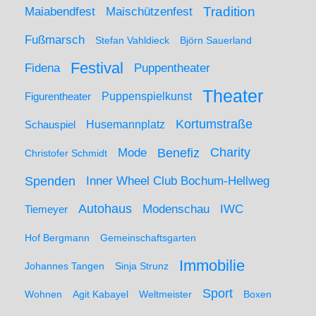
Maiabendfest
Maischützenfest
Tradition
Fußmarsch
Stefan Vahldieck
Björn Sauerland
Festival
Puppentheater
Fidena
Theater
Figurentheater
Puppenspielkunst
Kortumstraße
Husemannplatz
Schauspiel
Mode
Charity
Benefiz
Christofer Schmidt
Spenden
Inner Wheel Club Bochum-Hellweg
Autohaus
IWC
Modenschau
Tiemeyer
Hof Bergmann
Gemeinschaftsgarten
Immobilie
Johannes Tangen
Sinja Strunz
Sport
Wohnen
Agit Kabayel
Weltmeister
Boxen