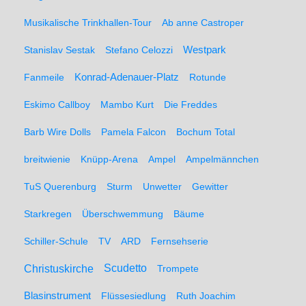
Musikalische Trinkhallen-Tour
Ab anne Castroper
Stanislav Sestak
Stefano Celozzi
Westpark
Fanmeile
Konrad-Adenauer-Platz
Rotunde
Eskimo Callboy
Mambo Kurt
Die Freddes
Barb Wire Dolls
Pamela Falcon
Bochum Total
breitwienie
Knüpp-Arena
Ampel
Ampelmännchen
TuS Querenburg
Sturm
Unwetter
Gewitter
Starkregen
Überschwemmung
Bäume
Schiller-Schule
TV
ARD
Fernsehserie
Christuskirche
Scudetto
Trompete
Blasinstrument
Flüssesiedlung
Ruth Joachim