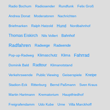
Radio Bochum
Radiosender
Rundfunk
Felix Groß
Andrea Donat
Moderatoren
Nachrichten
Hund
Briefmarken
Ralph Hatzold
Nordbahnhof
Thomas Eiskirch
Nils Vollert
Bahnhof
Radfahren
Radwege
Radwende
Fahrrad
Klimaschutz
Klima
Pop-up-Radweg
Radtour
Dominik Bald
Klimanotstand
Kneipe
Verkehrswende
Public Viewing
Geiserspiele
Stadion-Eck
Ritterburg
Bernd Paßmann
Sven Kraus
Martin Hartmann
Krematorium
Hauptfriedhof
Freigrafendamm
Udo Kube
Urne
Villa Marckhoff