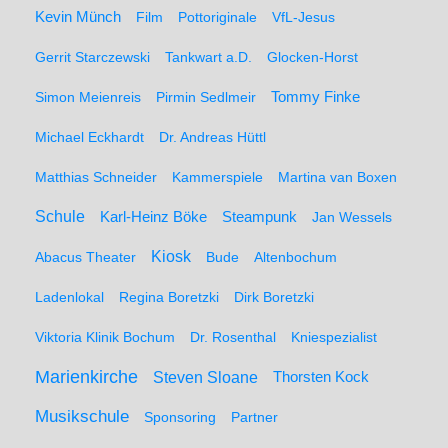
Kevin Münch
Film
Pottoriginale
VfL-Jesus
Gerrit Starczewski
Tankwart a.D.
Glocken-Horst
Simon Meienreis
Pirmin Sedlmeir
Tommy Finke
Michael Eckhardt
Dr. Andreas Hüttl
Matthias Schneider
Kammerspiele
Martina van Boxen
Schule
Karl-Heinz Böke
Steampunk
Jan Wessels
Kiosk
Abacus Theater
Bude
Altenbochum
Ladenlokal
Regina Boretzki
Dirk Boretzki
Viktoria Klinik Bochum
Dr. Rosenthal
Kniespezialist
Marienkirche
Steven Sloane
Thorsten Kock
Musikschule
Sponsoring
Partner