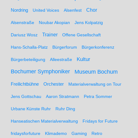
Nordring
Chor
United Voices
Alsenfest
Alsenstraße
Noubar Akopian
Jens Kolpatzig
Trainer
Dariusz Wosz
Offene Gesellschaft
Hans-Schalla-Platz
Bürgerforum
Bürgerkonferenz
Kultur
Bürgerbeteiligung
Alleestraße
Bochumer Symphoniker
Museum Bochum
Freilichtbühne
Orchester
Materialverwaltung on Tour
Jens Gottschau
Aaron Stratmann
Petra Sommer
Urbane Künste Ruhr
Ruhr Ding
Hanseatischen Materialverwaltung
Fridays for Future
fridaysforfuture
Klimademo
Gaming
Retro