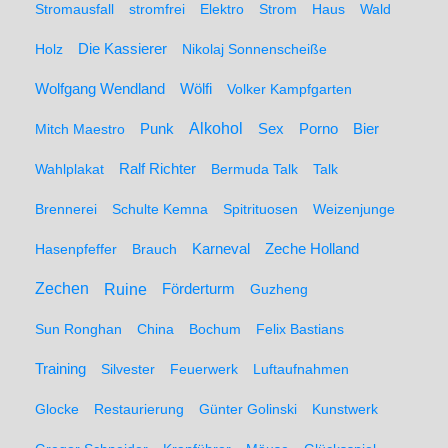
Stromausfall
stromfrei
Elektro
Strom
Haus
Wald
Holz
Die Kassierer
Nikolaj Sonnenscheiße
Wolfgang Wendland
Wölfi
Volker Kampfgarten
Alkohol
Mitch Maestro
Punk
Sex
Porno
Bier
Wahlplakat
Ralf Richter
Bermuda Talk
Talk
Brennerei
Schulte Kemna
Spitrituosen
Weizenjunge
Hasenpfeffer
Brauch
Karneval
Zeche Holland
Zechen
Ruine
Förderturm
Guzheng
Sun Ronghan
China
Bochum
Felix Bastians
Training
Silvester
Feuerwerk
Luftaufnahmen
Glocke
Restaurierung
Günter Golinski
Kunstwerk