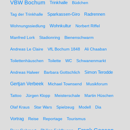
VBW Bochum
Trinkhalle
Büdchen
Sparkassen-Giro
Radrennen
Tag der Trinkhalle
Wohnungssiedlung
Wohnkultur
Norbert Riffel
Manfred Lork
Stadionring
Bienenschwarm
Andreas Le Claire
VfL Bochum 1848
Ali Chaaban
Toilettenhäuschen
Toilette
WC
Schwanenmarkt
Simon Terodde
Andreas Halwer
Barbara Gottschlich
Gertjan Verbeek
Michael Townsend
Musikforum
Tattoo
Jürgen Klopp
Meisterschale
Martin Hüschen
Olaf Kraus
Star Wars
Spielzeug
Modell
Dia
Vortrag
Reise
Reportage
Tourismus