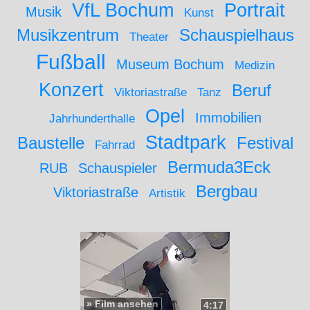
VfL Bochum
Portrait
Musik
Kunst
Musikzentrum
Schauspielhaus
Theater
Fußball
Museum Bochum
Medizin
Konzert
Beruf
Viktoriastraße
Tanz
Opel
Immobilien
Jahrhunderthalle
Stadtpark
Baustelle
Festival
Fahrrad
Bermuda3Eck
RUB
Schauspieler
Bergbau
Viktoriastraße
Artistik
»
Film ansehen
4:17