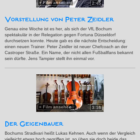
»
Film ansehen
2:45
Vorstellung von Peter Zeidler
Genau eine Woche ist es her, als sich der VfL Bochum
spektakulär in der Relegation gegen Fortuna Düsseldorf
durchsetzen konnte. Heute gab es die nächste Entscheidung:
einen neuen Trainer. Peter Zeidler ist neuer Chefcoach an der
Castroper Straße. Ein Name, der nicht allen Fußballfans bekannt
sein dürfte. Jens Tampier stellt ihn einmal vor.
»
Film ansehen
3:16
Der Geigenbauer
Bochums Stradivari heißt Lukas Kehnen. Auch wenn der Vergleich
vielleicht etwas hoch gegriffen ist, so üben sie doch beide das