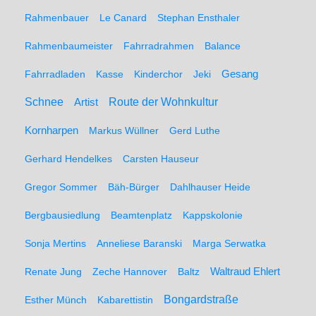
Rahmenbauer
Le Canard
Stephan Ensthaler
Rahmenbaumeister
Fahrradrahmen
Balance
Gesang
Fahrradladen
Kasse
Kinderchor
Jeki
Schnee
Route der Wohnkultur
Artist
Kornharpen
Markus Wüllner
Gerd Luthe
Gerhard Hendelkes
Carsten Hauseur
Gregor Sommer
Bäh-Bürger
Dahlhauser Heide
Bergbausiedlung
Beamtenplatz
Kappskolonie
Sonja Mertins
Anneliese Baranski
Marga Serwatka
Renate Jung
Zeche Hannover
Baltz
Waltraud Ehlert
Bongardstraße
Esther Münch
Kabarettistin