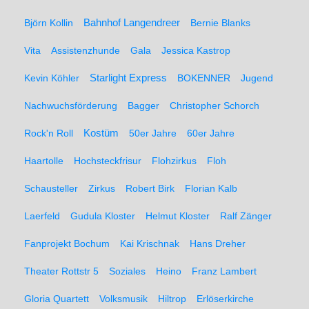
Björn Kollin
Bahnhof Langendreer
Bernie Blanks
Vita
Assistenzhunde
Gala
Jessica Kastrop
Kevin Köhler
Starlight Express
BOKENNER
Jugend
Nachwuchsförderung
Bagger
Christopher Schorch
Rock'n Roll
Kostüm
50er Jahre
60er Jahre
Haartolle
Hochsteckfrisur
Flohzirkus
Floh
Schausteller
Zirkus
Robert Birk
Florian Kalb
Laerfeld
Gudula Kloster
Helmut Kloster
Ralf Zänger
Fanprojekt Bochum
Kai Krischnak
Hans Dreher
Theater Rottstr 5
Soziales
Heino
Franz Lambert
Gloria Quartett
Volksmusik
Hiltrop
Erlöserkirche