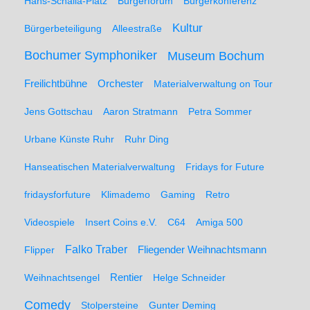
Hans-Schalla-Platz
Bürgerforum
Bürgerkonferenz
Kultur
Bürgerbeteiligung
Alleestraße
Bochumer Symphoniker
Museum Bochum
Freilichtbühne
Orchester
Materialverwaltung on Tour
Jens Gottschau
Aaron Stratmann
Petra Sommer
Urbane Künste Ruhr
Ruhr Ding
Hanseatischen Materialverwaltung
Fridays for Future
fridaysforfuture
Klimademo
Gaming
Retro
Videospiele
Insert Coins e.V.
C64
Amiga 500
Falko Traber
Flipper
Fliegender Weihnachtsmann
Weihnachtsengel
Rentier
Helge Schneider
Comedy
Stolpersteine
Gunter Deming