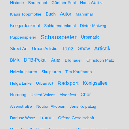
Historie
Bauernhof
Günther Pohl
Hans Walitza
Autor
Klaus Toppmöller
Buch
Mahnmal
Kriegerdenkmal
Soldatendenkmal
Dieter Maiweg
Schauspieler
Puppenspieler
Urbanatix
Artistik
Tanz
Show
Street Art
Urban Artistic
BMX
DFB-Pokal
Auto
Bildhauer
Christoph Platz
Holzskulpturen
Skulpturen
Tim Kaufmann
Radsport
Königsallee
Helga Linke
Urban Art
Nordring
Chor
United Voices
Alsenfest
Alsenstraße
Noubar Akopian
Jens Kolpatzig
Trainer
Dariusz Wosz
Offene Gesellschaft