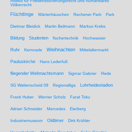
Institut für Friedenssicherungsrecht und humanitäres
Völkerrecht
Flüchtlinge
Wärterhäuschen
Rechener Park
Park
Dietmar Bleidick
Martin Beilmann
Markus Krebs
Studenten
Bildung
fischertechnik
Hochwasser
Weihnachten
Ruhr
Kemnade
Mittelaltermarkt
Pauluskirche
Hans Lederfuß
fliegender Weihnachtsmann
Sigmar Gabrier
Rede
SG Wattenscheid 09
Regionalliga
Lohrheidestadion
Frank Huber
Werner Scholz
Farat Toku
Adrian Schneider
Mercedes
Eierberg
Oldtimer
Industriemuseum
Dirk Krühler