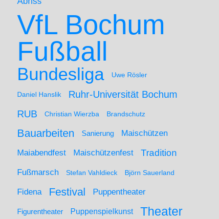
Abriss
VfL Bochum
Fußball
Bundesliga
Uwe Rösler
Ruhr-Universität Bochum
Daniel Hanslik
RUB
Christian Wierzba
Brandschutz
Bauarbeiten
Maischützen
Sanierung
Maiabendfest
Maischützenfest
Tradition
Fußmarsch
Stefan Vahldieck
Björn Sauerland
Festival
Puppentheater
Fidena
Theater
Figurentheater
Puppenspielkunst