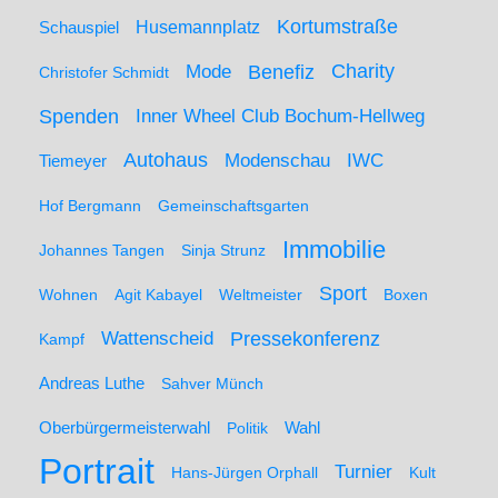
Kortumstraße
Husemannplatz
Schauspiel
Mode
Charity
Benefiz
Christofer Schmidt
Spenden
Inner Wheel Club Bochum-Hellweg
Autohaus
IWC
Modenschau
Tiemeyer
Hof Bergmann
Gemeinschaftsgarten
Immobilie
Johannes Tangen
Sinja Strunz
Sport
Wohnen
Agit Kabayel
Weltmeister
Boxen
Wattenscheid
Pressekonferenz
Kampf
Andreas Luthe
Sahver Münch
Oberbürgermeisterwahl
Politik
Wahl
Portrait
Turnier
Hans-Jürgen Orphall
Kult