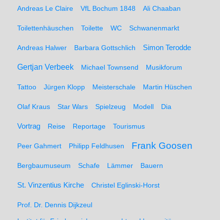
Andreas Le Claire
VfL Bochum 1848
Ali Chaaban
Toilettenhäuschen
Toilette
WC
Schwanenmarkt
Simon Terodde
Andreas Halwer
Barbara Gottschlich
Gertjan Verbeek
Michael Townsend
Musikforum
Tattoo
Jürgen Klopp
Meisterschale
Martin Hüschen
Olaf Kraus
Star Wars
Spielzeug
Modell
Dia
Vortrag
Reise
Reportage
Tourismus
Frank Goosen
Peer Gahmert
Philipp Feldhusen
Bergbaumuseum
Schafe
Lämmer
Bauern
St. Vinzentius Kirche
Christel Eglinski-Horst
Prof. Dr. Dennis Dijkzeul