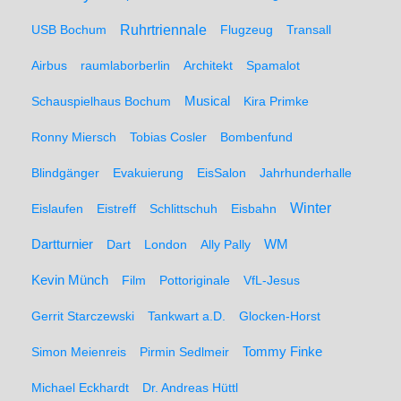
Ruhrtriennale
USB Bochum
Flugzeug
Transall
Airbus
raumlaborberlin
Architekt
Spamalot
Schauspielhaus Bochum
Musical
Kira Primke
Ronny Miersch
Tobias Cosler
Bombenfund
Blindgänger
Evakuierung
EisSalon
Jahrhunderhalle
Winter
Eislaufen
Eistreff
Schlittschuh
Eisbahn
WM
Dartturnier
Dart
London
Ally Pally
Kevin Münch
Film
Pottoriginale
VfL-Jesus
Gerrit Starczewski
Tankwart a.D.
Glocken-Horst
Simon Meienreis
Pirmin Sedlmeir
Tommy Finke
Michael Eckhardt
Dr. Andreas Hüttl