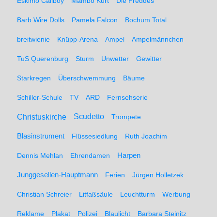
Eskimo Callboy
Mambo Kurt
Die Freddes
Barb Wire Dolls
Pamela Falcon
Bochum Total
breitwienie
Knüpp-Arena
Ampel
Ampelmännchen
TuS Querenburg
Sturm
Unwetter
Gewitter
Starkregen
Überschwemmung
Bäume
Schiller-Schule
TV
ARD
Fernsehserie
Christuskirche
Scudetto
Trompete
Blasinstrument
Flüssesiedlung
Ruth Joachim
Dennis Mehlan
Ehrendamen
Harpen
Junggesellen-Hauptmann
Ferien
Jürgen Holletzek
Christian Schreier
Litfaßsäule
Leuchtturm
Werbung
Reklame
Plakat
Polizei
Blaulicht
Barbara Steinitz