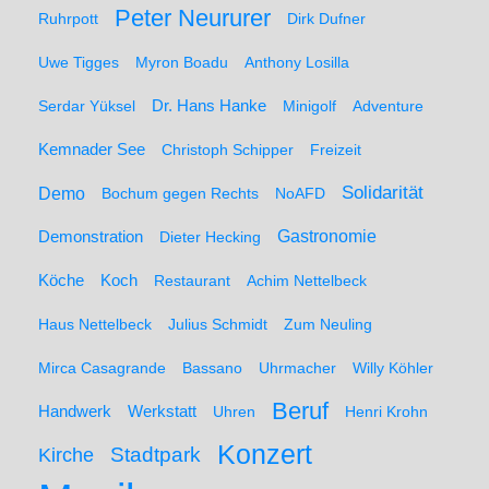
Peter Neururer
Ruhrpott
Dirk Dufner
Uwe Tigges
Myron Boadu
Anthony Losilla
Serdar Yüksel
Dr. Hans Hanke
Minigolf
Adventure
Kemnader See
Christoph Schipper
Freizeit
Solidarität
Demo
Bochum gegen Rechts
NoAFD
Demonstration
Gastronomie
Dieter Hecking
Koch
Köche
Restaurant
Achim Nettelbeck
Haus Nettelbeck
Julius Schmidt
Zum Neuling
Mirca Casagrande
Bassano
Uhrmacher
Willy Köhler
Beruf
Werkstatt
Handwerk
Uhren
Henri Krohn
Konzert
Stadtpark
Kirche