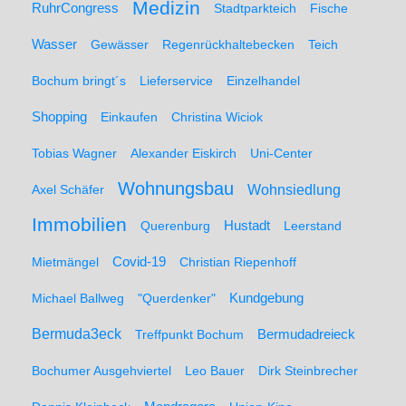
Medizin
RuhrCongress
Stadtparkteich
Fische
Wasser
Gewässer
Regenrückhaltebecken
Teich
Bochum bringt´s
Lieferservice
Einzelhandel
Shopping
Einkaufen
Christina Wiciok
Tobias Wagner
Alexander Eiskirch
Uni-Center
Wohnungsbau
Wohnsiedlung
Axel Schäfer
Immobilien
Hustadt
Querenburg
Leerstand
Mietmängel
Covid-19
Christian Riepenhoff
Michael Ballweg
"Querdenker"
Kundgebung
Bermuda3eck
Bermudadreieck
Treffpunkt Bochum
Bochumer Ausgehviertel
Leo Bauer
Dirk Steinbrecher