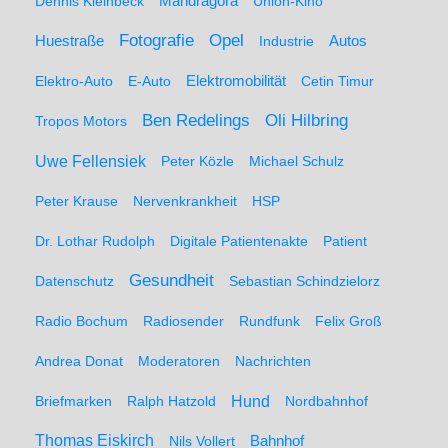
Dennis Kleinbeck
Mandragora
Union-Kino
Fotografie
Opel
Huestraße
Industrie
Autos
Elektro-Auto
E-Auto
Elektromobilität
Cetin Timur
Ben Redelings
Oli Hilbring
Tropos Motors
Uwe Fellensiek
Peter Közle
Michael Schulz
Peter Krause
Nervenkrankheit
HSP
Dr. Lothar Rudolph
Digitale Patientenakte
Patient
Gesundheit
Datenschutz
Sebastian Schindzielorz
Radio Bochum
Radiosender
Rundfunk
Felix Groß
Andrea Donat
Moderatoren
Nachrichten
Hund
Briefmarken
Ralph Hatzold
Nordbahnhof
Thomas Eiskirch
Nils Vollert
Bahnhof