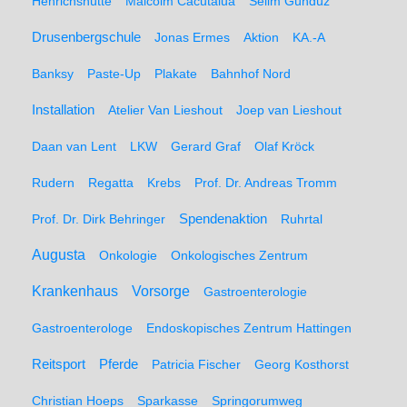
Henrichshütte
Malcolm Cacutalua
Selim Gündüz
Drusenbergschule
Jonas Ermes
Aktion
KA.-A
Banksy
Paste-Up
Plakate
Bahnhof Nord
Installation
Atelier Van Lieshout
Joep van Lieshout
Daan van Lent
LKW
Gerard Graf
Olaf Kröck
Rudern
Regatta
Krebs
Prof. Dr. Andreas Tromm
Spendenaktion
Prof. Dr. Dirk Behringer
Ruhrtal
Augusta
Onkologie
Onkologisches Zentrum
Krankenhaus
Vorsorge
Gastroenterologie
Gastroenterologe
Endoskopisches Zentrum Hattingen
Pferde
Reitsport
Patricia Fischer
Georg Kosthorst
Christian Hoeps
Sparkasse
Springorumweg