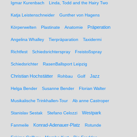
Igmar Kurenbach
Linda, Todd and the Hairy Two
Katja Leistenschneider
Gunther von Hagens
Präperation
Körperwelten
Plastinate
Anatomie
Angelina Whalley
Tierpräparation
Taxidermi
Richtfest
Schiedsrichterspray
Freistoßspray
Schiedsrichter
RasenBallsport Leipzig
Christian Hochstätter
Rohbau
Golf
Jazz
Helga Bender
Susanne Bender
Florian Walter
Musikalische Trinkhallen-Tour
Ab anne Castroper
Stanislav Sestak
Stefano Celozzi
Westpark
Fanmeile
Konrad-Adenauer-Platz
Rotunde