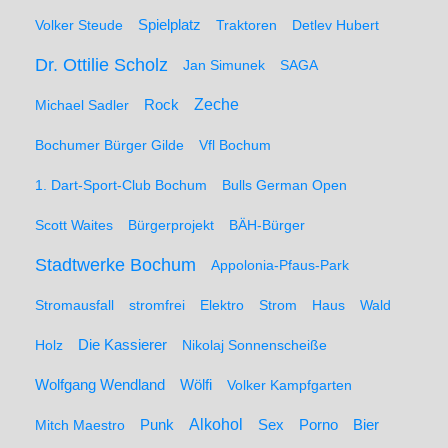
Spielplatz
Volker Steude
Traktoren
Detlev Hubert
Dr. Ottilie Scholz
Jan Simunek
SAGA
Zeche
Michael Sadler
Rock
Bochumer Bürger Gilde
Vfl Bochum
1. Dart-Sport-Club Bochum
Bulls German Open
Scott Waites
Bürgerprojekt
BÄH-Bürger
Stadtwerke Bochum
Appolonia-Pfaus-Park
Stromausfall
stromfrei
Elektro
Strom
Haus
Wald
Holz
Die Kassierer
Nikolaj Sonnenscheiße
Wolfgang Wendland
Wölfi
Volker Kampfgarten
Alkohol
Mitch Maestro
Punk
Sex
Porno
Bier