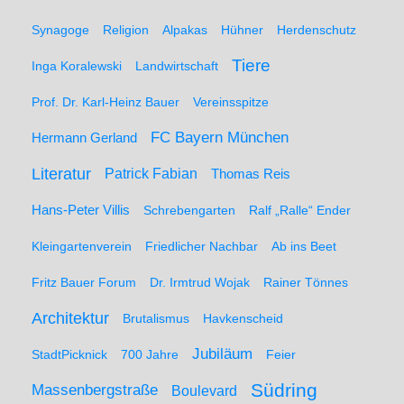
Synagoge
Religion
Alpakas
Hühner
Herdenschutz
Tiere
Inga Koralewski
Landwirtschaft
Prof. Dr. Karl-Heinz Bauer
Vereinsspitze
FC Bayern München
Hermann Gerland
Literatur
Patrick Fabian
Thomas Reis
Hans-Peter Villis
Schrebengarten
Ralf „Ralle“ Ender
Kleingartenverein
Friedlicher Nachbar
Ab ins Beet
Fritz Bauer Forum
Dr. Irmtrud Wojak
Rainer Tönnes
Architektur
Brutalismus
Havkenscheid
Jubiläum
StadtPicknick
700 Jahre
Feier
Südring
Massenbergstraße
Boulevard