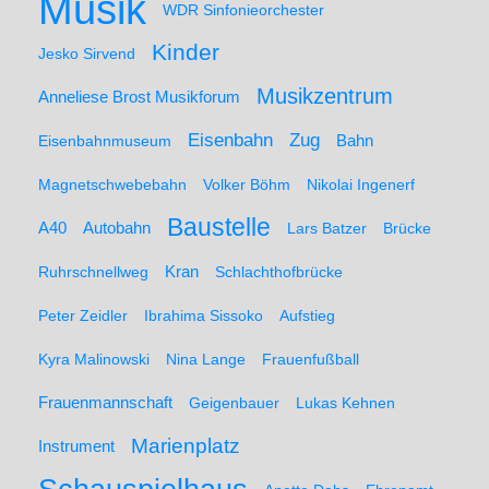
Musik
WDR Sinfonieorchester
Kinder
Jesko Sirvend
Musikzentrum
Anneliese Brost Musikforum
Zug
Eisenbahn
Eisenbahnmuseum
Bahn
Magnetschwebebahn
Volker Böhm
Nikolai Ingenerf
Baustelle
A40
Autobahn
Lars Batzer
Brücke
Ruhrschnellweg
Kran
Schlachthofbrücke
Peter Zeidler
Ibrahima Sissoko
Aufstieg
Kyra Malinowski
Nina Lange
Frauenfußball
Frauenmannschaft
Geigenbauer
Lukas Kehnen
Marienplatz
Instrument