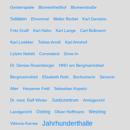
Geisterspiele
Blumenfriedhof
Blumenstraße
Soldaten
Ehrenmal
Walter Borbet
Karl Gerstein
Fritz Graff
Karl Hahn
Karl Lange
Carl Bollmann
Karl Loebker
Tobias Arndt
Karl Amshof
Lolzim Nebihi
Coronatest
Drive-In
Dr. Denise Rosenberger
HNO am Bergmannsheil
Bergmannsheil
Elisabeth Roth
Bochumerin
Seniorin
Alter
Harpener Feld
Sebastian Kopietz
Dr. med. Ralf Winter
Justizzentrum
Amtsgericht
Ostring
Westring
Landgericht
Oliver Hoffmann
Jahrhunderthalle
Viktoria-Karree