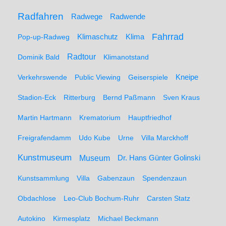
Radfahren
Radwege
Radwende
Fahrrad
Klimaschutz
Klima
Pop-up-Radweg
Radtour
Dominik Bald
Klimanotstand
Kneipe
Verkehrswende
Public Viewing
Geiserspiele
Stadion-Eck
Ritterburg
Bernd Paßmann
Sven Kraus
Martin Hartmann
Krematorium
Hauptfriedhof
Freigrafendamm
Udo Kube
Urne
Villa Marckhoff
Kunstmuseum
Museum
Dr. Hans Günter Golinski
Kunstsammlung
Villa
Gabenzaun
Spendenzaun
Obdachlose
Leo-Club Bochum-Ruhr
Carsten Statz
Autokino
Kirmesplatz
Michael Beckmann