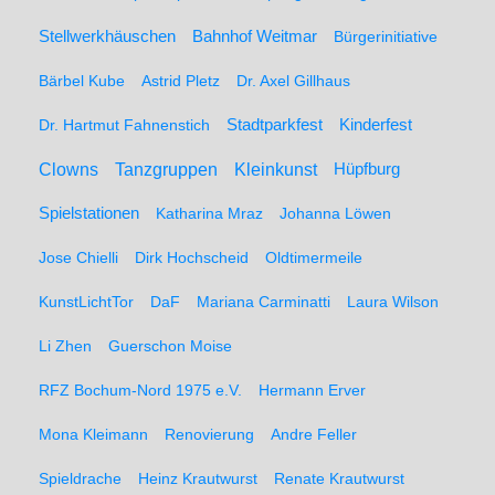
Stellwerkhäuschen
Bahnhof Weitmar
Bürgerinitiative
Bärbel Kube
Astrid Pletz
Dr. Axel Gillhaus
Stadtparkfest
Kinderfest
Dr. Hartmut Fahnenstich
Clowns
Tanzgruppen
Kleinkunst
Hüpfburg
Spielstationen
Katharina Mraz
Johanna Löwen
Jose Chielli
Dirk Hochscheid
Oldtimermeile
KunstLichtTor
DaF
Mariana Carminatti
Laura Wilson
Li Zhen
Guerschon Moise
RFZ Bochum-Nord 1975 e.V.
Hermann Erver
Mona Kleimann
Renovierung
Andre Feller
Spieldrache
Heinz Krautwurst
Renate Krautwurst