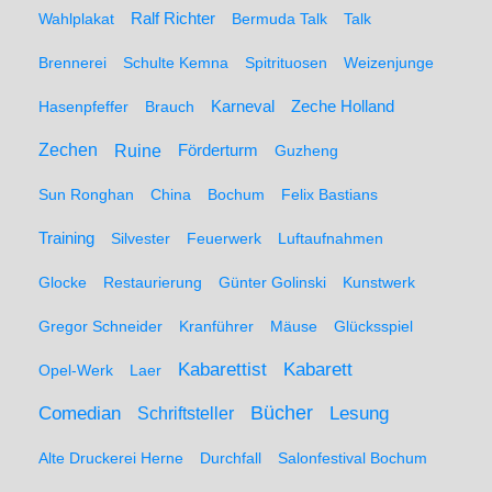
Wahlplakat
Ralf Richter
Bermuda Talk
Talk
Brennerei
Schulte Kemna
Spitrituosen
Weizenjunge
Hasenpfeffer
Brauch
Karneval
Zeche Holland
Zechen
Ruine
Förderturm
Guzheng
Sun Ronghan
China
Bochum
Felix Bastians
Training
Silvester
Feuerwerk
Luftaufnahmen
Glocke
Restaurierung
Günter Golinski
Kunstwerk
Gregor Schneider
Kranführer
Mäuse
Glücksspiel
Kabarett
Kabarettist
Opel-Werk
Laer
Comedian
Bücher
Lesung
Schriftsteller
Alte Druckerei Herne
Durchfall
Salonfestival Bochum