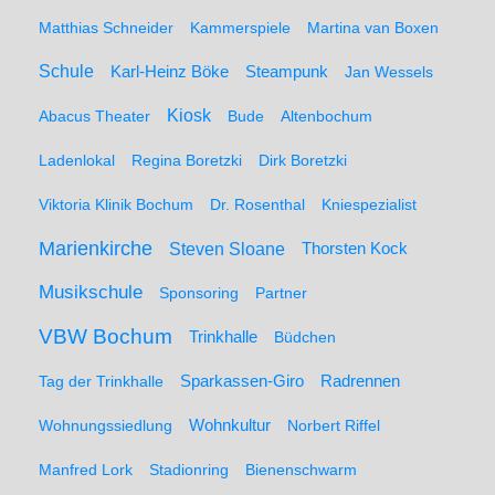
Matthias Schneider
Kammerspiele
Martina van Boxen
Schule
Karl-Heinz Böke
Steampunk
Jan Wessels
Kiosk
Abacus Theater
Bude
Altenbochum
Ladenlokal
Regina Boretzki
Dirk Boretzki
Viktoria Klinik Bochum
Dr. Rosenthal
Kniespezialist
Marienkirche
Steven Sloane
Thorsten Kock
Musikschule
Sponsoring
Partner
VBW Bochum
Trinkhalle
Büdchen
Sparkassen-Giro
Radrennen
Tag der Trinkhalle
Wohnungssiedlung
Wohnkultur
Norbert Riffel
Manfred Lork
Stadionring
Bienenschwarm