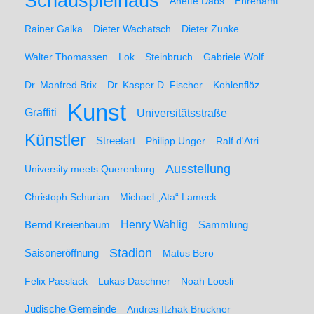
Schauspielhaus
Anette Dabs
Ehrenamt
Rainer Galka
Dieter Wachatsch
Dieter Zunke
Walter Thomassen
Lok
Steinbruch
Gabriele Wolf
Dr. Manfred Brix
Dr. Kasper D. Fischer
Kohlenflöz
Kunst
Graffiti
Universitätsstraße
Künstler
Streetart
Philipp Unger
Ralf d'Atri
Ausstellung
University meets Querenburg
Christoph Schurian
Michael „Ata“ Lameck
Henry Wahlig
Sammlung
Bernd Kreienbaum
Stadion
Saisoneröffnung
Matus Bero
Felix Passlack
Lukas Daschner
Noah Loosli
Jüdische Gemeinde
Andres Itzhak Bruckner