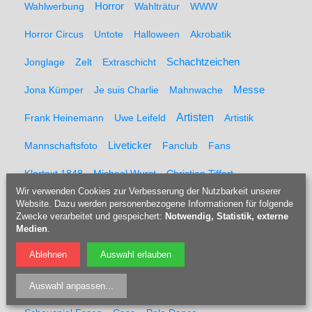
Wahlwerbung
Horror
Wahlträtur
WWW
Horror Circus
Untote
Halloween
Akrobatik
Schachtzeichen
Jonglage
Zelt
Extraschicht
Messe
Jona Kümper
Je suis Charlie
Mahnwache
Artisten
Frank Heinemann
Uwe Leifeld
Artistik
Liveticker
Mannschaftsfoto
Fanclub
Fans
Klartext 1848
Michael Wurst
Christian Tiffert
Wir verwenden Cookies zur Verbesserung der Nutzbarkeit unserer
Richard Sukuta-Pasu
Willi Dorner
Website. Dazu werden personenbezogene Informationen für folgende
Zwecke verarbeitet und gespeichert:
Notwendig, Statistik, externe
Medien
Magdalene Anna Dieke
.
Judith Abegg
Rusty
Ablehnen
Auswahl erlauben
Steven Skeels
Marcel Brauneis
Andrew Lloyd Webber
Arlene Phillips
John Napier
Manager
Vorstand
Auswahl anpassen
...