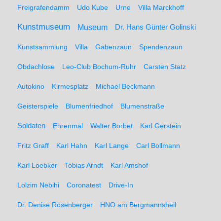
Freigrafendamm
Udo Kube
Urne
Villa Marckhoff
Kunstmuseum
Museum
Dr. Hans Günter Golinski
Kunstsammlung
Villa
Gabenzaun
Spendenzaun
Obdachlose
Leo-Club Bochum-Ruhr
Carsten Statz
Autokino
Kirmesplatz
Michael Beckmann
Geisterspiele
Blumenfriedhof
Blumenstraße
Soldaten
Ehrenmal
Walter Borbet
Karl Gerstein
Fritz Graff
Karl Hahn
Karl Lange
Carl Bollmann
Karl Loebker
Tobias Arndt
Karl Amshof
Lolzim Nebihi
Coronatest
Drive-In
Dr. Denise Rosenberger
HNO am Bergmannsheil