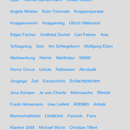
Angela Winkler
Ruhr-Triennale
Knappenparade
Knappenverein
Knappentag
Ullrich Hillebrand
Edgar Fischer
Gottfried Zechel
Carl Palmer
Asia
Schlagzeug
Solo
Am Schlegelturm
Wolfgang Elsen
Wahlwerbung
Horror
Wahlträtur
WWW
Horror Circus
Untote
Halloween
Akrobatik
Schachtzeichen
Jonglage
Zelt
Extraschicht
Messe
Jona Kümper
Je suis Charlie
Mahnwache
Artisten
Frank Heinemann
Uwe Leifeld
Artistik
Liveticker
Mannschaftsfoto
Fanclub
Fans
Klartext 1848
Michael Wurst
Christian Tiffert