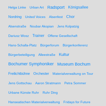
Radsport
Königsallee
Helga Linke
Urban Art
Nordring
Chor
United Voices
Alsenfest
Alsenstraße
Noubar Akopian
Jens Kolpatzig
Trainer
Dariusz Wosz
Offene Gesellschaft
Hans-Schalla-Platz
Bürgerforum
Bürgerkonferenz
Kultur
Bürgerbeteiligung
Alleestraße
Bochumer Symphoniker
Museum Bochum
Freilichtbühne
Orchester
Materialverwaltung on Tour
Jens Gottschau
Aaron Stratmann
Petra Sommer
Urbane Künste Ruhr
Ruhr Ding
Hanseatischen Materialverwaltung
Fridays for Future