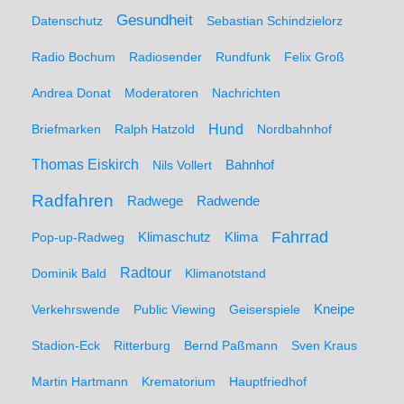
Gesundheit
Datenschutz
Sebastian Schindzielorz
Radio Bochum
Radiosender
Rundfunk
Felix Groß
Andrea Donat
Moderatoren
Nachrichten
Hund
Briefmarken
Ralph Hatzold
Nordbahnhof
Thomas Eiskirch
Nils Vollert
Bahnhof
Radfahren
Radwege
Radwende
Fahrrad
Klimaschutz
Klima
Pop-up-Radweg
Radtour
Dominik Bald
Klimanotstand
Kneipe
Verkehrswende
Public Viewing
Geiserspiele
Stadion-Eck
Ritterburg
Bernd Paßmann
Sven Kraus
Martin Hartmann
Krematorium
Hauptfriedhof