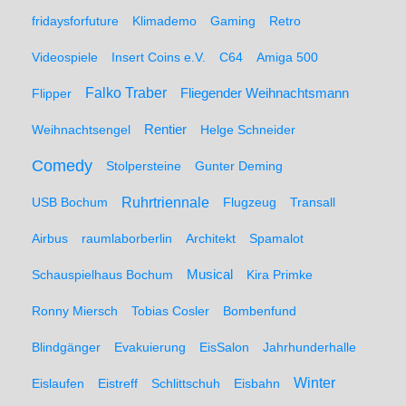
fridaysforfuture
Klimademo
Gaming
Retro
Videospiele
Insert Coins e.V.
C64
Amiga 500
Falko Traber
Flipper
Fliegender Weihnachtsmann
Weihnachtsengel
Rentier
Helge Schneider
Comedy
Stolpersteine
Gunter Deming
Ruhrtriennale
USB Bochum
Flugzeug
Transall
Airbus
raumlaborberlin
Architekt
Spamalot
Schauspielhaus Bochum
Musical
Kira Primke
Ronny Miersch
Tobias Cosler
Bombenfund
Blindgänger
Evakuierung
EisSalon
Jahrhunderhalle
Winter
Eislaufen
Eistreff
Schlittschuh
Eisbahn