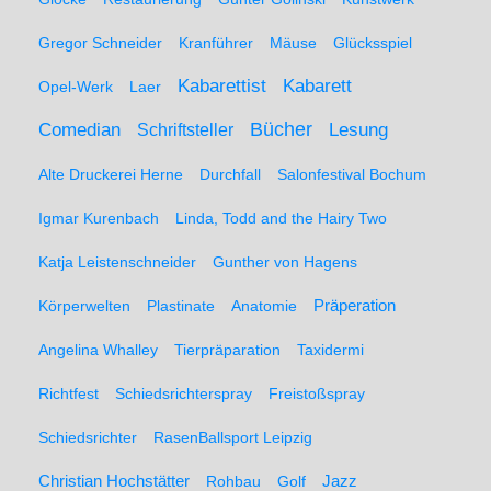
Gregor Schneider
Kranführer
Mäuse
Glücksspiel
Kabarett
Kabarettist
Opel-Werk
Laer
Comedian
Bücher
Lesung
Schriftsteller
Alte Druckerei Herne
Durchfall
Salonfestival Bochum
Igmar Kurenbach
Linda, Todd and the Hairy Two
Katja Leistenschneider
Gunther von Hagens
Präperation
Körperwelten
Plastinate
Anatomie
Angelina Whalley
Tierpräparation
Taxidermi
Richtfest
Schiedsrichterspray
Freistoßspray
Schiedsrichter
RasenBallsport Leipzig
Christian Hochstätter
Rohbau
Golf
Jazz