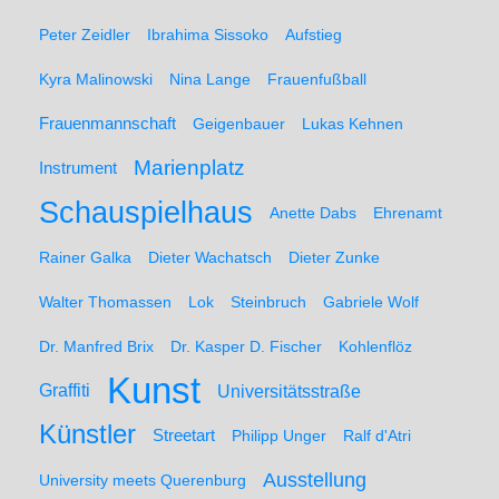
Peter Zeidler
Ibrahima Sissoko
Aufstieg
Kyra Malinowski
Nina Lange
Frauenfußball
Frauenmannschaft
Geigenbauer
Lukas Kehnen
Marienplatz
Instrument
Schauspielhaus
Anette Dabs
Ehrenamt
Rainer Galka
Dieter Wachatsch
Dieter Zunke
Walter Thomassen
Lok
Steinbruch
Gabriele Wolf
Dr. Manfred Brix
Dr. Kasper D. Fischer
Kohlenflöz
Kunst
Graffiti
Universitätsstraße
Künstler
Streetart
Philipp Unger
Ralf d'Atri
Ausstellung
University meets Querenburg