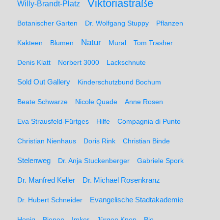
Viktoriastraße
Willy-Brandt-Platz
Botanischer Garten
Dr. Wolfgang Stuppy
Pflanzen
Natur
Kakteen
Blumen
Mural
Tom Trasher
Denis Klatt
Norbert 3000
Lackschnute
Sold Out Gallery
Kinderschutzbund Bochum
Beate Schwarze
Nicole Quade
Anne Rosen
Eva Strausfeld-Fürtges
Hilfe
Compagnia di Punto
Christian Nienhaus
Doris Rink
Christian Binde
Stelenweg
Dr. Anja Stuckenberger
Gabriele Spork
Dr. Manfred Keller
Dr. Michael Rosenkranz
Dr. Hubert Schneider
Evangelische Stadtakademie
Honig
Bienen
Imker
Jürgen Knop
Bio