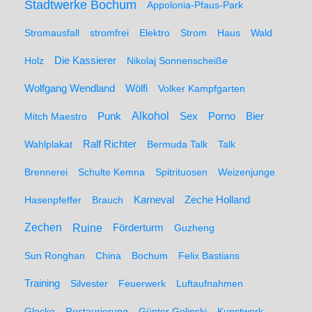
Stadtwerke Bochum
Appolonia-Pfaus-Park
Stromausfall
stromfrei
Elektro
Strom
Haus
Wald
Holz
Die Kassierer
Nikolaj Sonnenscheiße
Wolfgang Wendland
Wölfi
Volker Kampfgarten
Alkohol
Mitch Maestro
Punk
Sex
Porno
Bier
Wahlplakat
Ralf Richter
Bermuda Talk
Talk
Brennerei
Schulte Kemna
Spitrituosen
Weizenjunge
Hasenpfeffer
Brauch
Karneval
Zeche Holland
Zechen
Ruine
Förderturm
Guzheng
Sun Ronghan
China
Bochum
Felix Bastians
Training
Silvester
Feuerwerk
Luftaufnahmen
Glocke
Restaurierung
Günter Golinski
Kunstwerk