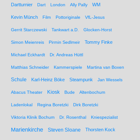
WM
Dartturnier
Dart
London
Ally Pally
Kevin Münch
Film
Pottoriginale
VfL-Jesus
Gerrit Starczewski
Tankwart a.D.
Glocken-Horst
Simon Meienreis
Pirmin Sedlmeir
Tommy Finke
Michael Eckhardt
Dr. Andreas Hüttl
Matthias Schneider
Kammerspiele
Martina van Boxen
Schule
Karl-Heinz Böke
Steampunk
Jan Wessels
Kiosk
Abacus Theater
Bude
Altenbochum
Ladenlokal
Regina Boretzki
Dirk Boretzki
Viktoria Klinik Bochum
Dr. Rosenthal
Kniespezialist
Marienkirche
Steven Sloane
Thorsten Kock