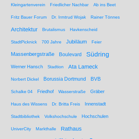
Kleingartenverein
Friedlicher Nachbar
Ab ins Beet
Fritz Bauer Forum
Dr. Irmtrud Wojak
Rainer Tönnes
Architektur
Brutalismus
Havkenscheid
Jubiläum
StadtPicknick
700 Jahre
Feier
Südring
Massenbergstraße
Boulevard
Ata Lameck
Werner Hansch
Stadtion
Borussia Dortmund
BVB
Norbert Dickel
Friedhof
Gräber
Schalke 04
Wasserstraße
Haus des Wissens
Dr. Britta Freis
Innenstadt
Hochschulen
Stadtbibliothek
Volkshochschule
Rathaus
UniverCity
Markthalle