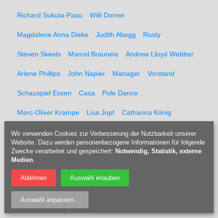
Richard Sukuta-Pasu
Willi Dorner
Magdalene Anna Dieke
Judith Abegg
Rusty
Steven Skeels
Marcel Brauneis
Andrew Lloyd Webber
Arlene Phillips
John Napier
Manager
Vorstand
Schauspiel Essen
Casa
Pole Dance
Marc-Oliver Krampe
Lisa Jopt
Catharina König
Fraences Funk
Günter Funk
Champions-League
Wir verwenden Cookies zur Verbesserung der Nutzbarkeit unserer
Website. Dazu werden personenbezogene Informationen für folgende
Zwecke verarbeitet und gespeichert:
Finale
Wembley
Mathias Schober
Notwendig, Statistik, externe
Medien
.
Franz Beckenbauer
U13
Trikots
Trikotsammlung
Ablehnen
Auswahl erlauben
Auktion
Kidsday
Kindertag
Hochzeit
Auswahl anpassen
...
Andreas Grothgar
TV Bochum 1848