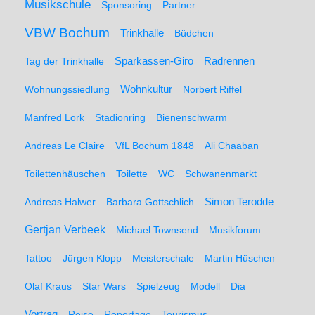
Musikschule
Sponsoring
Partner
VBW Bochum
Trinkhalle
Büdchen
Sparkassen-Giro
Radrennen
Tag der Trinkhalle
Wohnungssiedlung
Wohnkultur
Norbert Riffel
Manfred Lork
Stadionring
Bienenschwarm
Andreas Le Claire
VfL Bochum 1848
Ali Chaaban
Toilettenhäuschen
Toilette
WC
Schwanenmarkt
Simon Terodde
Andreas Halwer
Barbara Gottschlich
Gertjan Verbeek
Michael Townsend
Musikforum
Tattoo
Jürgen Klopp
Meisterschale
Martin Hüschen
Olaf Kraus
Star Wars
Spielzeug
Modell
Dia
Vortrag
Reise
Reportage
Tourismus