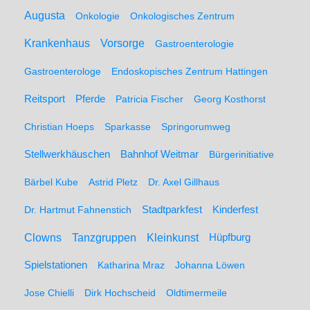
Augusta
Onkologie
Onkologisches Zentrum
Krankenhaus
Vorsorge
Gastroenterologie
Gastroenterologe
Endoskopisches Zentrum Hattingen
Pferde
Reitsport
Patricia Fischer
Georg Kosthorst
Christian Hoeps
Sparkasse
Springorumweg
Stellwerkhäuschen
Bahnhof Weitmar
Bürgerinitiative
Bärbel Kube
Astrid Pletz
Dr. Axel Gillhaus
Stadtparkfest
Kinderfest
Dr. Hartmut Fahnenstich
Clowns
Tanzgruppen
Kleinkunst
Hüpfburg
Spielstationen
Katharina Mraz
Johanna Löwen
Jose Chielli
Dirk Hochscheid
Oldtimermeile