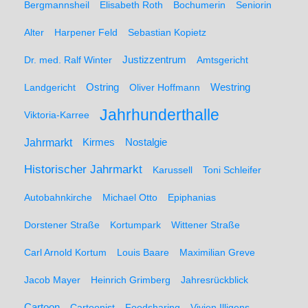
Bergmannsheil
Elisabeth Roth
Bochumerin
Seniorin
Alter
Harpener Feld
Sebastian Kopietz
Dr. med. Ralf Winter
Justizzentrum
Amtsgericht
Ostring
Westring
Landgericht
Oliver Hoffmann
Jahrhunderthalle
Viktoria-Karree
Jahrmarkt
Kirmes
Nostalgie
Historischer Jahrmarkt
Karussell
Toni Schleifer
Autobahnkirche
Michael Otto
Epiphanias
Dorstener Straße
Kortumpark
Wittener Straße
Carl Arnold Kortum
Louis Baare
Maximilian Greve
Jacob Mayer
Heinrich Grimberg
Jahresrückblick
Cartoon
Cartoonist
Foodsharing
Vivien Illigens