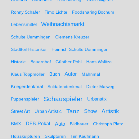
Ronny Schäfer
Timo Lichte
Foodsharing Bochum
Weihnachtsmarkt
Lebensmittel
Schulte Uemmingen
Clemens Kreuzer
Stadtteil-Historiker
Heinrich Schulte Uemmingen
Historie
Bauernhof
Günther Pohl
Hans Walitza
Autor
Klaus Toppmöller
Buch
Mahnmal
Kriegerdenkmal
Soldatendenkmal
Dieter Maiweg
Schauspieler
Puppenspieler
Urbanatix
Artistik
Tanz
Show
Street Art
Urban Artistic
BMX
DFB-Pokal
Auto
Bildhauer
Christoph Platz
Holzskulpturen
Skulpturen
Tim Kaufmann