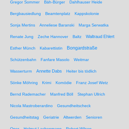
Gregor Sommer
Bäh-Bürger
Dahlhauser Heide
Bergbausiedlung
Beamtenplatz
Kappskolonie
Sonja Mertins
Anneliese Baranski
Marga Serwatka
Renate Jung
Zeche Hannover
Baltz
Waltraud Ehlert
Bongardstraße
Esther Münch
Kabarettistin
Schützenbahn
Fanfare Masolo
Weitmar
Annette Dabs
Wasserturm
Heiter bis tödlich
Sönke Möhring
Krimi
Komödie
Franz Josef Wetz
Bernd Rademacher
Manfred Böll
Stephan Ullrich
Nicola Mastroberardino
Gesundheitscheck
Gesundheitstag
Geriatrie
Altwerden
Senioren
Oper
Helmut Lachenmann
Robert Wilson