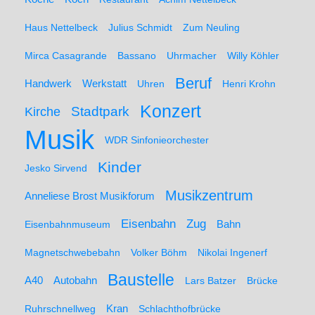
Haus Nettelbeck
Julius Schmidt
Zum Neuling
Mirca Casagrande
Bassano
Uhrmacher
Willy Köhler
Beruf
Werkstatt
Handwerk
Uhren
Henri Krohn
Konzert
Stadtpark
Kirche
Musik
WDR Sinfonieorchester
Kinder
Jesko Sirvend
Musikzentrum
Anneliese Brost Musikforum
Zug
Eisenbahn
Eisenbahnmuseum
Bahn
Magnetschwebebahn
Volker Böhm
Nikolai Ingenerf
Baustelle
A40
Autobahn
Lars Batzer
Brücke
Ruhrschnellweg
Kran
Schlachthofbrücke