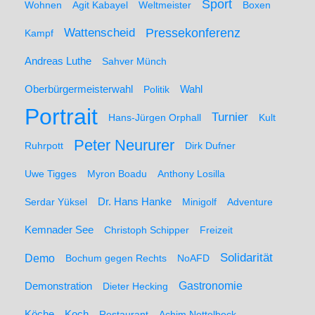
Sport
Wohnen
Agit Kabayel
Weltmeister
Boxen
Wattenscheid
Pressekonferenz
Kampf
Andreas Luthe
Sahver Münch
Oberbürgermeisterwahl
Politik
Wahl
Portrait
Turnier
Hans-Jürgen Orphall
Kult
Peter Neururer
Ruhrpott
Dirk Dufner
Uwe Tigges
Myron Boadu
Anthony Losilla
Serdar Yüksel
Dr. Hans Hanke
Minigolf
Adventure
Kemnader See
Christoph Schipper
Freizeit
Solidarität
Demo
Bochum gegen Rechts
NoAFD
Demonstration
Gastronomie
Dieter Hecking
Koch
Köche
Restaurant
Achim Nettelbeck