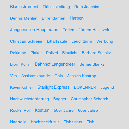
Blasinstrument
Flüssesiedlung
Ruth Joachim
Dennis Mehlan
Ehrendamen
Harpen
Junggesellen-Hauptmann
Ferien
Jürgen Holletzek
Christian Schreier
Litfaßsäule
Leuchtturm
Werbung
Reklame
Plakat
Polizei
Blaulicht
Barbara Steinitz
Björn Kollin
Bahnhof Langendreer
Bernie Blanks
Vita
Assistenzhunde
Gala
Jessica Kastrop
Kevin Köhler
Starlight Express
BOKENNER
Jugend
Nachwuchsförderung
Bagger
Christopher Schorch
Rock'n Roll
Kostüm
50er Jahre
60er Jahre
Haartolle
Hochsteckfrisur
Flohzirkus
Floh