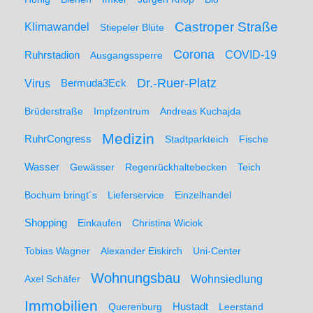
Castroper Straße
Klimawandel
Stiepeler Blüte
Corona
Ruhrstadion
COVID-19
Ausgangssperre
Dr.-Ruer-Platz
Virus
Bermuda3Eck
Brüderstraße
Impfzentrum
Andreas Kuchajda
Medizin
RuhrCongress
Stadtparkteich
Fische
Wasser
Gewässer
Regenrückhaltebecken
Teich
Bochum bringt´s
Lieferservice
Einzelhandel
Shopping
Einkaufen
Christina Wiciok
Tobias Wagner
Alexander Eiskirch
Uni-Center
Wohnungsbau
Wohnsiedlung
Axel Schäfer
Immobilien
Hustadt
Querenburg
Leerstand