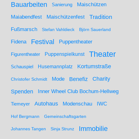
Bauarbeiten
Maischützen
Sanierung
Maiabendfest
Maischützenfest
Tradition
Fußmarsch
Stefan Vahldieck
Björn Sauerland
Festival
Puppentheater
Fidena
Theater
Figurentheater
Puppenspielkunst
Kortumstraße
Husemannplatz
Schauspiel
Mode
Charity
Benefiz
Christofer Schmidt
Spenden
Inner Wheel Club Bochum-Hellweg
Autohaus
IWC
Modenschau
Tiemeyer
Hof Bergmann
Gemeinschaftsgarten
Immobilie
Johannes Tangen
Sinja Strunz