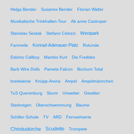
Helga Bender
Susanne Bender
Florian Walter
Musikalische Trinkhallen-Tour
Ab anne Castroper
Stanislav Sestak
Stefano Celozzi
Westpark
Fanmeile
Konrad-Adenauer-Platz
Rotunde
Eskimo Callboy
Mambo Kurt
Die Freddes
Barb Wire Dolls
Pamela Falcon
Bochum Total
breitwienie
Knüpp-Arena
Ampel
Ampelmännchen
TuS Querenburg
Sturm
Unwetter
Gewitter
Starkregen
Überschwemmung
Bäume
Schiller-Schule
TV
ARD
Fernsehserie
Christuskirche
Scudetto
Trompete