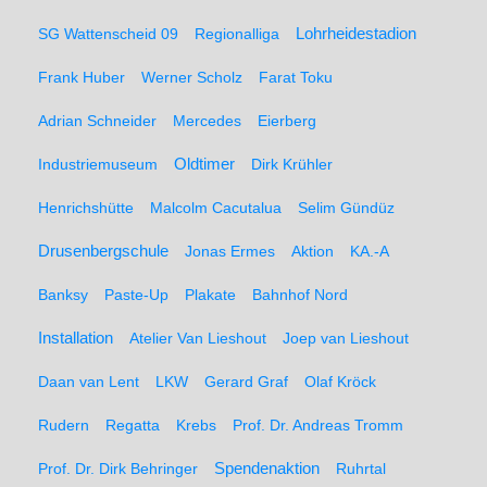
SG Wattenscheid 09
Regionalliga
Lohrheidestadion
Frank Huber
Werner Scholz
Farat Toku
Adrian Schneider
Mercedes
Eierberg
Oldtimer
Industriemuseum
Dirk Krühler
Henrichshütte
Malcolm Cacutalua
Selim Gündüz
Drusenbergschule
Jonas Ermes
Aktion
KA.-A
Banksy
Paste-Up
Plakate
Bahnhof Nord
Installation
Atelier Van Lieshout
Joep van Lieshout
Daan van Lent
LKW
Gerard Graf
Olaf Kröck
Rudern
Regatta
Krebs
Prof. Dr. Andreas Tromm
Spendenaktion
Prof. Dr. Dirk Behringer
Ruhrtal