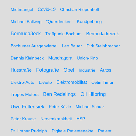
Mietmängel
Covid-19
Christian Riepenhoff
Michael Ballweg
"Querdenker"
Kundgebung
Bermuda3eck
Bermudadreieck
Treffpunkt Bochum
Bochumer Ausgehviertel
Leo Bauer
Dirk Steinbrecher
Dennis Kleinbeck
Mandragora
Union-Kino
Fotografie
Opel
Huestraße
Industrie
Autos
Elektro-Auto
E-Auto
Elektromobilität
Cetin Timur
Ben Redelings
Oli Hilbring
Tropos Motors
Uwe Fellensiek
Peter Közle
Michael Schulz
Peter Krause
Nervenkrankheit
HSP
Dr. Lothar Rudolph
Digitale Patientenakte
Patient