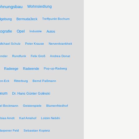
hnungsbau
Wohnsiedlung
dgebung
Bermuda3eck
Treffpunkt Bochum
tografie
Opel
Industrie
Autos
Michael Schulz
Peter Krause
Nervenkrankheit
ender
Rundfunk
Felix Groß
Andrea Donat
Radwege
Radwende
Pop-up-Radweg
on-Eck
Ritterburg
Bernd Paßmann
seum
Dr. Hans Günter Golinski
el Beckmann
Geisterspiele
Blumenfriedhof
bias Arndt
Karl Amshof
Lolzim Nebihi
Harpener Feld
Sebastian Kopietz