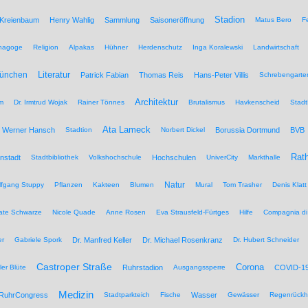
Stadion
 Kreienbaum
Henry Wahlig
Sammlung
Saisoneröffnung
Matus Bero
F
nagoge
Religion
Alpakas
Hühner
Herdenschutz
Inga Koralewski
Landwirtschaft
Literatur
München
Patrick Fabian
Thomas Reis
Hans-Peter Villis
Schrebengarte
Architektur
um
Dr. Irmtrud Wojak
Rainer Tönnes
Brutalismus
Havkenscheid
Stadt
Ata Lameck
Werner Hansch
Stadtion
Norbert Dickel
Borussia Dortmund
BVB
Rat
nstadt
Stadtbibliothek
Volkshochschule
Hochschulen
UniverCity
Markthalle
Natur
lfgang Stuppy
Pflanzen
Kakteen
Blumen
Mural
Tom Trasher
Denis Klatt
ate Schwarze
Nicole Quade
Anne Rosen
Eva Strausfeld-Fürtges
Hilfe
Compagnia di
er
Gabriele Spork
Dr. Manfred Keller
Dr. Michael Rosenkranz
Dr. Hubert Schneider
Castroper Straße
Corona
ler Blüte
Ruhrstadion
Ausgangssperre
COVID-1
Medizin
RuhrCongress
Stadtparkteich
Fische
Wasser
Gewässer
Regenrückh