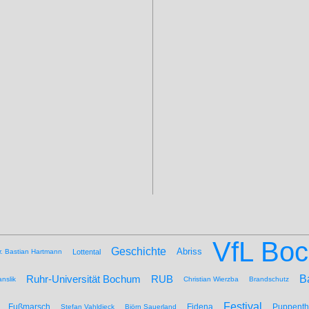
VfL Bo
Geschichte
Abriss
r. Bastian Hartmann
Lottental
B
Ruhr-Universität Bochum
RUB
nslik
Christian Wierzba
Brandschutz
Festival
Fußmarsch
Fidena
Puppenth
Stefan Vahldieck
Björn Sauerland