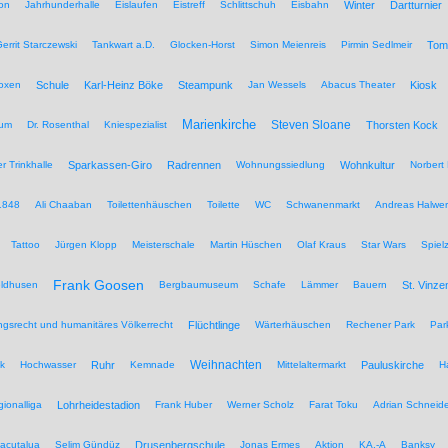
on
Jahrhunderhalle
Eislaufen
Eistreff
Schlittschuh
Eisbahn
Winter
Dartturnier
errit Starczewski
Tankwart a.D.
Glocken-Horst
Simon Meienreis
Pirmin Sedlmeir
Tom
Boxen
Schule
Karl-Heinz Böke
Steampunk
Jan Wessels
Abacus Theater
Kiosk
Marienkirche
Steven Sloane
hum
Dr. Rosenthal
Kniespezialist
Thorsten Kock
r Trinkhalle
Sparkassen-Giro
Radrennen
Wohnungssiedlung
Wohnkultur
Norbert 
1848
Ali Chaaban
Toilettenhäuschen
Toilette
WC
Schwanenmarkt
Andreas Halwer
Tattoo
Jürgen Klopp
Meisterschale
Martin Hüschen
Olaf Kraus
Star Wars
Spiel
Frank Goosen
eldhusen
Bergbaumuseum
Schafe
Lämmer
Bauern
St. Vinze
rungsrecht und humanitäres Völkerrecht
Flüchtlinge
Wärterhäuschen
Rechener Park
Par
Weihnachten
ik
Hochwasser
Ruhr
Kemnade
Mittelaltermarkt
Pauluskirche
H
ionalliga
Lohrheidestadion
Frank Huber
Werner Scholz
Farat Toku
Adrian Schneide
acutalua
Selim Gündüz
Drusenbergschule
Jonas Ermes
Aktion
KA.-A
Banksy