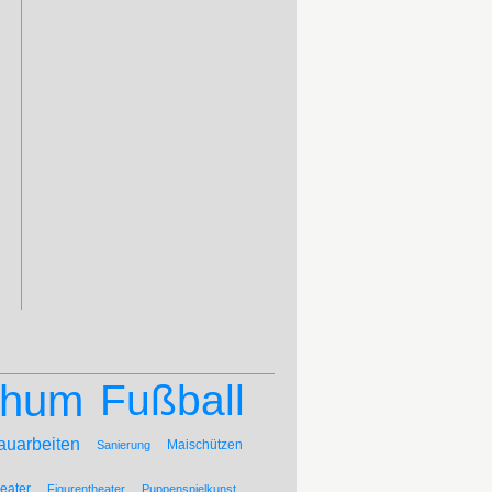
chum
Fußball
auarbeiten
Maischützen
Sanierung
eater
Figurentheater
Puppenspielkunst