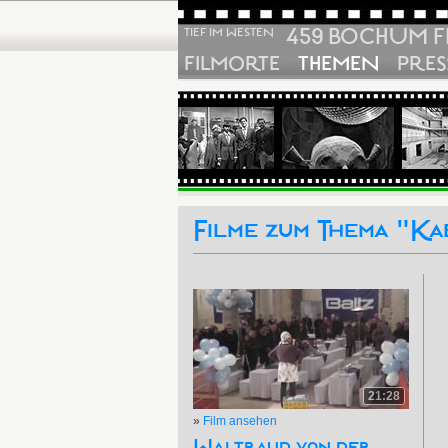
459 BOCHUM F
TIEF IM WESTEN
FILMORTE
THEMEN
PRES
Filme zum Thema "Kab
21:28
»
Film ansehen
Waltraud von der