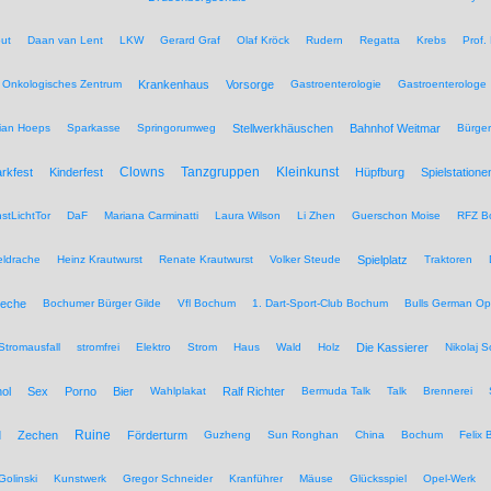
ut
Daan van Lent
LKW
Gerard Graf
Olaf Kröck
Rudern
Regatta
Krebs
Prof.
Onkologisches Zentrum
Krankenhaus
Vorsorge
Gastroenterologie
Gastroenterologe
tian Hoeps
Sparkasse
Springorumweg
Stellwerkhäuschen
Bahnhof Weitmar
Bürgeri
Clowns
Tanzgruppen
Kleinkunst
rkfest
Kinderfest
Hüpfburg
Spielstatione
stLichtTor
DaF
Mariana Carminatti
Laura Wilson
Li Zhen
Guerschon Moise
RFZ B
eldrache
Heinz Krautwurst
Renate Krautwurst
Volker Steude
Spielplatz
Traktoren
eche
Bochumer Bürger Gilde
Vfl Bochum
1. Dart-Sport-Club Bochum
Bulls German O
Stromausfall
stromfrei
Elektro
Strom
Haus
Wald
Holz
Die Kassierer
Nikolaj 
ol
Sex
Porno
Bier
Wahlplakat
Ralf Richter
Bermuda Talk
Talk
Brennerei
Ruine
d
Zechen
Förderturm
Guzheng
Sun Ronghan
China
Bochum
Felix 
Golinski
Kunstwerk
Gregor Schneider
Kranführer
Mäuse
Glücksspiel
Opel-Werk