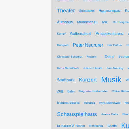
Theater
Ko
Schauspiel
Husemannplatz
Autohaus
Modenschau
IWC
Hof Bergma
Pressekonferenz
Wattenscheid
Kampf
Peter Neururer
Ruhrpott
Dirk Dufner
U
Demo
Christoph Schipper
Freizeit
Bochum
Haus Nettelbeck
Julius Schmidt
Zum Neuling
Musik
Konzert
Stadtpark
WD
Zug
Bahn
Magnetschwebebahn
Volker Böhm
Ibrahima Sissoko
Aufstieg
Kyra Malinowski
Ni
Schauspielhaus
Anette Dabs
Ehre
Ku
Dr. Kasper D. Fischer
Kohlenflöz
Graffiti