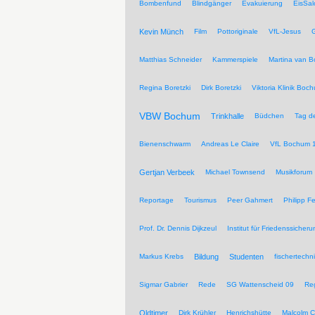
Bombenfund
Blindgänger
Evakuierung
EisSal
Kevin Münch
Film
Pottoriginale
VfL-Jesus
G
Matthias Schneider
Kammerspiele
Martina van 
Regina Boretzki
Dirk Boretzki
Viktoria Klinik Boc
VBW Bochum
Trinkhalle
Büdchen
Tag de
Bienenschwarm
Andreas Le Claire
VfL Bochum 
Gertjan Verbeek
Michael Townsend
Musikforum
Reportage
Tourismus
Peer Gahmert
Philipp F
Prof. Dr. Dennis Dijkzeul
Institut für Friedenssiche
Markus Krebs
Bildung
Studenten
fischertechn
Sigmar Gabrier
Rede
SG Wattenscheid 09
Reg
Oldtimer
Dirk Krühler
Henrichshütte
Malcolm C