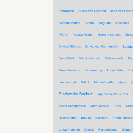
Installation
Atelier Van Lieshout
Joep van Liesho
Spendenaktion
Ruhrtal
Augusta
Onkologie
Pferde
Patricia Fischer
Georg Kosthorst
Chris
Dr. Axel Gillhaus
Dr. Hartmut Fahnenstich
Stadtpa
Jose Chielli
Dirk Hochscheid
Oldtimermeile
Kun
Mona Kleimann
Renovierung
Andre Feller
Spi
Jan Simunek
SAGA
Michael Sadler
Rock
Z
Stadtwerke Bochum
Appolonia-Pfaus-Park
Volker Kampfgarten
Mitch Maestro
Punk
Alkoh
Hasenpfeffer
Brauch
Karneval
Zeche Hollan
Luftaufnahmen
Glocke
Restaurierung
Günter 