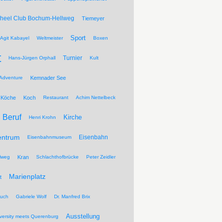
Wheel Club Bochum-Hellweg
Tiemeyer
Sport
Agit Kabayel
Weltmeister
Boxen
t
Turnier
Hans-Jürgen Orphall
Kult
Adventure
Kemnader See
Köche
Koch
Restaurant
Achim Nettelbeck
Beruf
Kirche
Henri Krohn
entrum
Eisenbahn
Eisenbahnmuseum
lweg
Kran
Schlachthofbrücke
Peter Zeidler
Marienplatz
t
ruch
Gabriele Wolf
Dr. Manfred Brix
Ausstellung
versity meets Querenburg