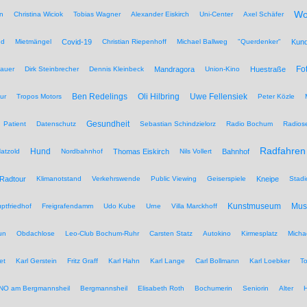
Wo
n
Christina Wiciok
Tobias Wagner
Alexander Eiskirch
Uni-Center
Axel Schäfer
nd
Mietmängel
Covid-19
Christian Riepenhoff
Michael Ballweg
"Querdenker"
Kun
Fo
auer
Dirk Steinbrecher
Dennis Kleinbeck
Mandragora
Union-Kino
Huestraße
Ben Redelings
Oli Hilbring
Uwe Fellensiek
ur
Tropos Motors
Peter Közle
Gesundheit
Patient
Datenschutz
Sebastian Schindzielorz
Radio Bochum
Radios
Radfahren
Hund
atzold
Nordbahnhof
Thomas Eiskirch
Nils Vollert
Bahnhof
Radtour
Klimanotstand
Verkehrswende
Public Viewing
Geiserspiele
Kneipe
Stadi
Kunstmuseum
Mu
ptfriedhof
Freigrafendamm
Udo Kube
Urne
Villa Marckhoff
un
Obdachlose
Leo-Club Bochum-Ruhr
Carsten Statz
Autokino
Kirmesplatz
Micha
et
Karl Gerstein
Fritz Graff
Karl Hahn
Karl Lange
Carl Bollmann
Karl Loebker
To
NO am Bergmannsheil
Bergmannsheil
Elisabeth Roth
Bochumerin
Seniorin
Alter