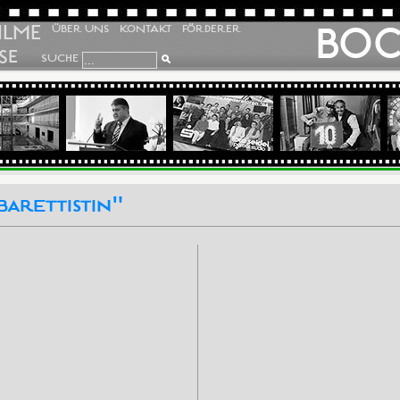
ILME
BO
ÜBER UNS
KONTAKT
FÖRDERER
SE
SUCHE
arettistin"