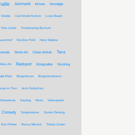
halle
Jahrmarkt
Kirmes
Nostalgie
r Straße
Carl Arnold Kortum
Louis Baare
Timo Lichte
Foodsharing Bochum
auernhof
Günther Pohl
Hans Walitza
Tanz
banatix
Street Art
Urban Artistic
Radsport
rban Art
Königsallee
Nordring
lla-Platz
Bürgerforum
Bürgerkonferenz
tung on Tour
Jens Gottschau
Klimademo
Gaming
Retro
Videospiele
Comedy
Stolpersteine
Gunter Deming
Kira Primke
Ronny Miersch
Tobias Cosler