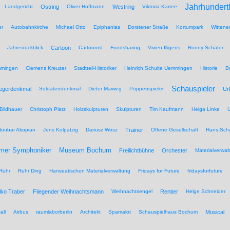
Jahrhundert
Landgericht
Ostring
Oliver Hoffmann
Westring
Viktoria-Karree
er
Autobahnkirche
Michael Otto
Epiphanias
Dorstener Straße
Kortumpark
Wittene
Jahresrückblick
Cartoon
Cartoonist
Foodsharing
Vivien Illigens
Ronny Schäfer
mmingen
Clemens Kreuzer
Stadtteil-Historiker
Heinrich Schulte Uemmingen
Historie
B
Schauspieler
iegerdenkmal
Soldatendenkmal
Dieter Maiweg
Puppenspieler
Ur
Bildhauer
Christoph Platz
Holzskulpturen
Skulpturen
Tim Kaufmann
Helga Linke
U
Noubar Akopian
Jens Kolpatzig
Dariusz Wosz
Trainer
Offene Gesellschaft
Hans-Scha
Museum Bochum
mer Symphoniker
Freilichtbühne
Orchester
Materialverwal
Ruhr
Ruhr Ding
Hanseatischen Materialverwaltung
Fridays for Future
fridaysforfuture
lko Traber
Fliegender Weihnachtsmann
Weihnachtsengel
Rentier
Helge Schneider
all
Airbus
raumlaborberlin
Architekt
Spamalot
Schauspielhaus Bochum
Musical