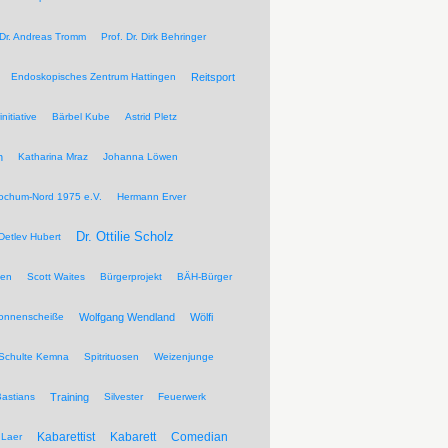
 Dr. Andreas Tromm
Prof. Dr. Dirk Behringer
Endoskopisches Zentrum Hattingen
Reitsport
nitiative
Bärbel Kube
Astrid Pletz
n
Katharina Mraz
Johanna Löwen
ochum-Nord 1975 e.V.
Hermann Erver
Dr. Ottilie Scholz
Detlev Hubert
pen
Scott Waites
Bürgerprojekt
BÄH-Bürger
Sonnenscheiße
Wolfgang Wendland
Wölfi
Schulte Kemna
Spitrituosen
Weizenjunge
Bastians
Training
Silvester
Feuerwerk
Kabarettist
Kabarett
Comedian
Laer