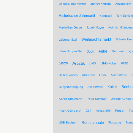
Dr. med. Ralf Winter
Justizzentrum
Amtsgericht
Historischer Jahrmarkt
Karussell
Toni Schleif
Maximilian Greve
Jacob Mayer
Heinrich Grimberg
Weihnachtsmarkt
Lebensmittel
Schulte Ue
Autor
Klaus Toppmöller
Buch
Mahnmal
Kr
Artistik
Show
Auto
BMX
DFB-Pokal
United Voices
Alsenfest
Chor
Alsenstraße
Kultur
Bochu
Bürgerbeteiligung
Alleestraße
Aaron Stratmann
Petra Sommer
Urbane Künste 
Insert Coins e.V.
C64
Amiga 500
Flipper
Fa
Ruhrtriennale
USB Bochum
Flugzeug
Trans