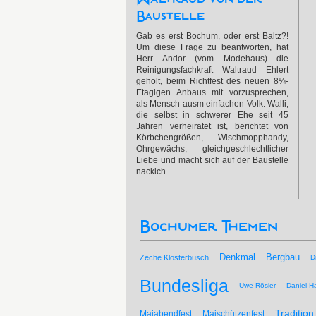
Baustelle
Gab es erst Bochum, oder erst Baltz?!
Um diese Frage zu beantworten, hat
Herr Andor (vom Modehaus) die
Reinigungsfachkraft Waltraud Ehlert
geholt, beim Richtfest des neuen 8¼-
Etagigen Anbaus mit vorzusprechen,
als Mensch ausm einfachen Volk. Walli,
die selbst in schwerer Ehe seit 45
Jahren verheiratet ist, berichtet von
Körbchengrößen, Wischmopphandy,
Ohrgewächs, gleichgeschlechtlicher
Liebe und macht sich auf der Baustelle
nackich.
Bochumer Themen
Bergbau
Denkmal
Zeche Klosterbusch
D
Bundesliga
Uwe Rösler
Daniel Ha
Tradition
Maiabendfest
Maischützenfest