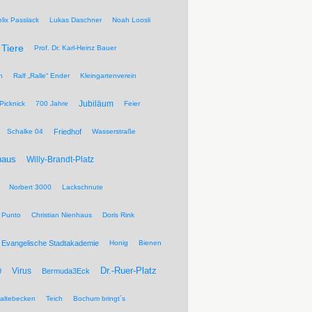
elix Passlack
Lukas Daschner
Noah Loosli
Tiere
Prof. Dr. Karl-Heinz Bauer
n
Ralf „Ralle“ Ender
Kleingartenverein
Jubiläum
Picknick
700 Jahre
Feier
Schalke 04
Friedhof
Wasserstraße
haus
Willy-Brandt-Platz
Norbert 3000
Lackschnute
 Punto
Christian Nienhaus
Doris Rink
Evangelische Stadtakademie
Honig
Bienen
Dr.-Ruer-Platz
Virus
9
Bermuda3Eck
altebecken
Teich
Bochum bringt´s