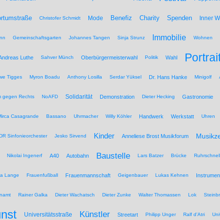
Benefiz
Spenden
rtumstraße
Mode
Charity
Inner 
Christofer Schmidt
Immobilie
nn
Gemeinschaftsgarten
Johannes Tangen
Sinja Strunz
Wohnen
Portrai
Andreas Luthe
Sahver Münch
Oberbürgermeisterwahl
Politik
Wahl
we Tigges
Myron Boadu
Anthony Losilla
Serdar Yüksel
Dr. Hans Hanke
Minigolf
Solidarität
 gegen Rechts
NoAFD
Demonstration
Dieter Hecking
Gastronomie
Mirca Casagrande
Bassano
Uhrmacher
Willy Köhler
Handwerk
Werkstatt
Uhren
Kinder
Musikz
R Sinfonieorchester
Jesko Sirvend
Anneliese Brost Musikforum
Baustelle
Nikolai Ingenerf
A40
Autobahn
Lars Batzer
Brücke
Ruhrschnel
na Lange
Frauenfußball
Frauenmannschaft
Geigenbauer
Lukas Kehnen
Instrumen
namt
Rainer Galka
Dieter Wachatsch
Dieter Zunke
Walter Thomassen
Lok
Steinb
nst
Künstler
Universitätsstraße
Streetart
Philipp Unger
Ralf d'Atri
Uni