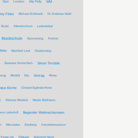
Dart
London
Ally Pally
WM
my Finke
Michael Eckhardt
Dr. Andreas Hüttl
Bude
Altenbochum
Ladenlokal
Musikschule
Sponsoring
Partner
Riffel
Manfred Lork
Stadionring
Barbara Gottschlich
Simon Terodde
zeug
Modell
Dia
Vortrag
Reise
ntius Kirche
Christel Eglinski-Horst
k
Dietmar Bleidick
Martin Beilmann
ans Lederfuß
fliegender Weihnachtsmann
r
Mercedes
Eierberg
Industriemuseum
Paste-Up
Plakate
Bahnhof Nord