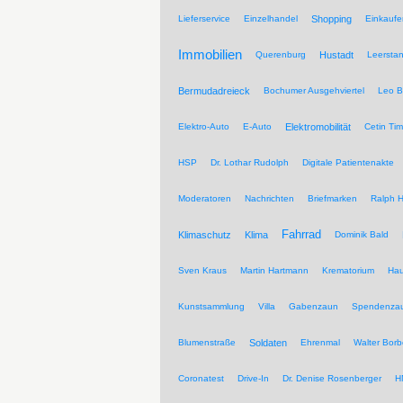
Lieferservice
Einzelhandel
Shopping
Einkaufe
Immobilien
Querenburg
Hustadt
Leersta
Bermudadreieck
Bochumer Ausgehviertel
Leo B
Elektro-Auto
E-Auto
Elektromobilität
Cetin Tim
HSP
Dr. Lothar Rudolph
Digitale Patientenakte
Moderatoren
Nachrichten
Briefmarken
Ralph H
Fahrrad
Klimaschutz
Klima
Dominik Bald
Sven Kraus
Martin Hartmann
Krematorium
Hau
Kunstsammlung
Villa
Gabenzaun
Spendenza
Blumenstraße
Soldaten
Ehrenmal
Walter Borb
Coronatest
Drive-In
Dr. Denise Rosenberger
H