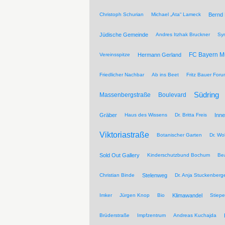
Christoph Schurian
Michael „Ata“ Lameck
Bernd
Jüdische Gemeinde
Andres Itzhak Bruckner
Sy
FC Bayern 
Vereinsspitze
Hermann Gerland
Friedlicher Nachbar
Ab ins Beet
Fritz Bauer For
Südring
Massenbergstraße
Boulevard
Gräber
Haus des Wissens
Dr. Britta Freis
Inne
Viktoriastraße
Botanischer Garten
Dr. Wo
Sold Out Gallery
Kinderschutzbund Bochum
Be
Christian Binde
Stelenweg
Dr. Anja Stuckenberg
Imker
Jürgen Knop
Bio
Klimawandel
Stiepe
Brüderstraße
Impfzentrum
Andreas Kuchajda