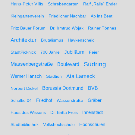
Hans-Peter Villis
Schrebengarten
Ralf „Ralle“ Ender
Kleingartenverein
Friedlicher Nachbar
Ab ins Beet
Fritz Bauer Forum
Dr. Irmtrud Wojak
Rainer Tönnes
Architektur
Brutalismus
Havkenscheid
Jubiläum
StadtPicknick
700 Jahre
Feier
Südring
Massenbergstraße
Boulevard
Ata Lameck
Werner Hansch
Stadtion
Borussia Dortmund
BVB
Norbert Dickel
Friedhof
Gräber
Schalke 04
Wasserstraße
Haus des Wissens
Dr. Britta Freis
Innenstadt
Hochschulen
Stadtbibliothek
Volkshochschule