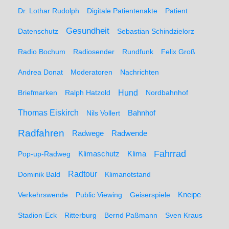
Dr. Lothar Rudolph
Digitale Patientenakte
Patient
Gesundheit
Datenschutz
Sebastian Schindzielorz
Radio Bochum
Radiosender
Rundfunk
Felix Groß
Andrea Donat
Moderatoren
Nachrichten
Hund
Briefmarken
Ralph Hatzold
Nordbahnhof
Thomas Eiskirch
Nils Vollert
Bahnhof
Radfahren
Radwege
Radwende
Fahrrad
Klimaschutz
Klima
Pop-up-Radweg
Radtour
Dominik Bald
Klimanotstand
Kneipe
Verkehrswende
Public Viewing
Geiserspiele
Stadion-Eck
Ritterburg
Bernd Paßmann
Sven Kraus