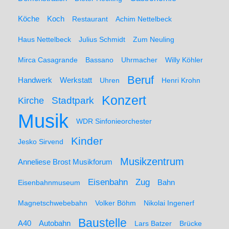
Koch
Köche
Restaurant
Achim Nettelbeck
Haus Nettelbeck
Julius Schmidt
Zum Neuling
Mirca Casagrande
Bassano
Uhrmacher
Willy Köhler
Beruf
Werkstatt
Handwerk
Uhren
Henri Krohn
Konzert
Stadtpark
Kirche
Musik
WDR Sinfonieorchester
Kinder
Jesko Sirvend
Musikzentrum
Anneliese Brost Musikforum
Zug
Eisenbahn
Eisenbahnmuseum
Bahn
Magnetschwebebahn
Volker Böhm
Nikolai Ingenerf
Baustelle
A40
Autobahn
Lars Batzer
Brücke