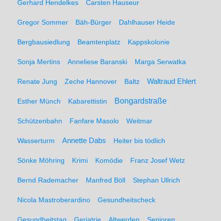
Gerhard Hendelkes
Carsten Hauseur
Gregor Sommer
Bäh-Bürger
Dahlhauser Heide
Bergbausiedlung
Beamtenplatz
Kappskolonie
Sonja Mertins
Anneliese Baranski
Marga Serwatka
Renate Jung
Zeche Hannover
Baltz
Waltraud Ehlert
Bongardstraße
Esther Münch
Kabarettistin
Schützenbahn
Fanfare Masolo
Weitmar
Annette Dabs
Wasserturm
Heiter bis tödlich
Sönke Möhring
Krimi
Komödie
Franz Josef Wetz
Bernd Rademacher
Manfred Böll
Stephan Ullrich
Nicola Mastroberardino
Gesundheitscheck
Gesundheitstag
Geriatrie
Altwerden
Senioren