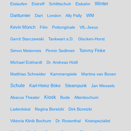
Winter
Eislaufen
Eistreff
Schlittschuh
Eisbahn
WM
Dartturnier
Dart
London
Ally Pally
Kevin Münch
Film
Pottoriginale
VfL-Jesus
Gerrit Starczewski
Tankwart a.D.
Glocken-Horst
Simon Meienreis
Pirmin Sedlmeir
Tommy Finke
Michael Eckhardt
Dr. Andreas Hüttl
Matthias Schneider
Kammerspiele
Martina van Boxen
Schule
Karl-Heinz Böke
Steampunk
Jan Wessels
Kiosk
Abacus Theater
Bude
Altenbochum
Ladenlokal
Regina Boretzki
Dirk Boretzki
Viktoria Klinik Bochum
Dr. Rosenthal
Kniespezialist