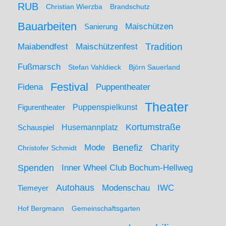
RUB
Christian Wierzba
Brandschutz
Bauarbeiten
Maischützen
Sanierung
Maiabendfest
Maischützenfest
Tradition
Fußmarsch
Stefan Vahldieck
Björn Sauerland
Festival
Puppentheater
Fidena
Theater
Figurentheater
Puppenspielkunst
Kortumstraße
Husemannplatz
Schauspiel
Mode
Charity
Benefiz
Christofer Schmidt
Spenden
Inner Wheel Club Bochum-Hellweg
Autohaus
IWC
Modenschau
Tiemeyer
Hof Bergmann
Gemeinschaftsgarten