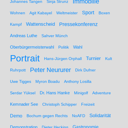
Immobilie
Johannes Tangen
Sinja Strunz
Sport
Wohnen
Agit Kabayel
Weltmeister
Boxen
Wattenscheid
Pressekonferenz
Kampf
Andreas Luthe
Sahver Münch
Oberbürgermeisterwahl
Politik
Wahl
Portrait
Turnier
Hans-Jürgen Orphall
Kult
Peter Neururer
Ruhrpott
Dirk Dufner
Uwe Tigges
Myron Boadu
Anthony Losilla
Serdar Yüksel
Dr. Hans Hanke
Minigolf
Adventure
Kemnader See
Christoph Schipper
Freizeit
Solidarität
Demo
Bochum gegen Rechts
NoAFD
Demonstration
Gastronomie
Dieter Hecking