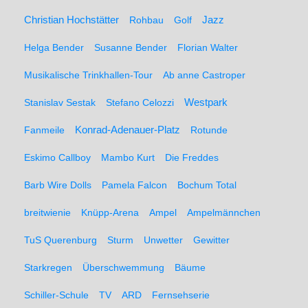
Christian Hochstätter
Rohbau
Golf
Jazz
Helga Bender
Susanne Bender
Florian Walter
Musikalische Trinkhallen-Tour
Ab anne Castroper
Stanislav Sestak
Stefano Celozzi
Westpark
Fanmeile
Konrad-Adenauer-Platz
Rotunde
Eskimo Callboy
Mambo Kurt
Die Freddes
Barb Wire Dolls
Pamela Falcon
Bochum Total
breitwienie
Knüpp-Arena
Ampel
Ampelmännchen
TuS Querenburg
Sturm
Unwetter
Gewitter
Starkregen
Überschwemmung
Bäume
Schiller-Schule
TV
ARD
Fernsehserie