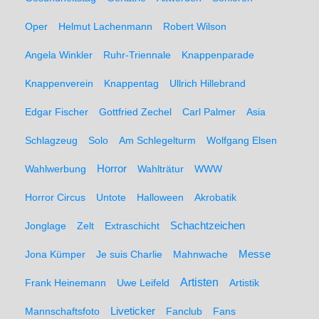
Oper
Helmut Lachenmann
Robert Wilson
Angela Winkler
Ruhr-Triennale
Knappenparade
Knappenverein
Knappentag
Ullrich Hillebrand
Edgar Fischer
Gottfried Zechel
Carl Palmer
Asia
Schlagzeug
Solo
Am Schlegelturm
Wolfgang Elsen
Wahlwerbung
Horror
Wahlträtur
WWW
Horror Circus
Untote
Halloween
Akrobatik
Schachtzeichen
Jonglage
Zelt
Extraschicht
Messe
Jona Kümper
Je suis Charlie
Mahnwache
Artisten
Frank Heinemann
Uwe Leifeld
Artistik
Liveticker
Mannschaftsfoto
Fanclub
Fans