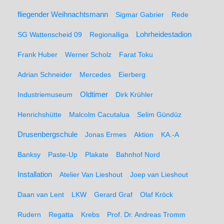
fliegender Weihnachtsmann
Sigmar Gabrier
Rede
SG Wattenscheid 09
Regionalliga
Lohrheidestadion
Frank Huber
Werner Scholz
Farat Toku
Adrian Schneider
Mercedes
Eierberg
Oldtimer
Industriemuseum
Dirk Krühler
Henrichshütte
Malcolm Cacutalua
Selim Gündüz
Drusenbergschule
Jonas Ermes
Aktion
KA.-A
Banksy
Paste-Up
Plakate
Bahnhof Nord
Installation
Atelier Van Lieshout
Joep van Lieshout
Daan van Lent
LKW
Gerard Graf
Olaf Kröck
Rudern
Regatta
Krebs
Prof. Dr. Andreas Tromm