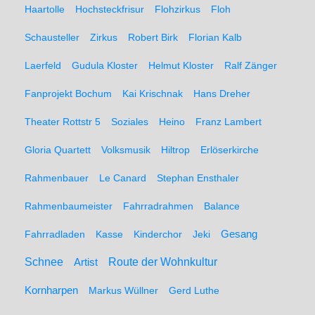
Haartolle
Hochsteckfrisur
Flohzirkus
Floh
Schausteller
Zirkus
Robert Birk
Florian Kalb
Laerfeld
Gudula Kloster
Helmut Kloster
Ralf Zänger
Fanprojekt Bochum
Kai Krischnak
Hans Dreher
Theater Rottstr 5
Soziales
Heino
Franz Lambert
Gloria Quartett
Volksmusik
Hiltrop
Erlöserkirche
Rahmenbauer
Le Canard
Stephan Ensthaler
Rahmenbaumeister
Fahrradrahmen
Balance
Gesang
Fahrradladen
Kasse
Kinderchor
Jeki
Schnee
Route der Wohnkultur
Artist
Kornharpen
Markus Wüllner
Gerd Luthe