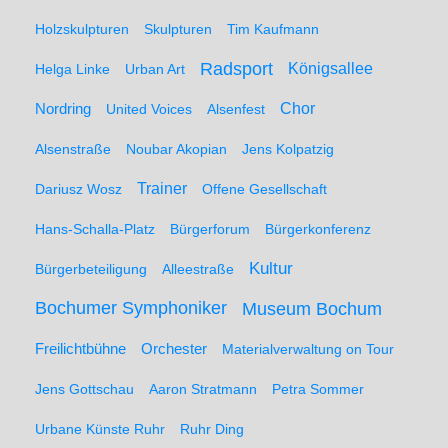
Holzskulpturen
Skulpturen
Tim Kaufmann
Radsport
Königsallee
Helga Linke
Urban Art
Nordring
Chor
United Voices
Alsenfest
Alsenstraße
Noubar Akopian
Jens Kolpatzig
Trainer
Dariusz Wosz
Offene Gesellschaft
Hans-Schalla-Platz
Bürgerforum
Bürgerkonferenz
Kultur
Bürgerbeteiligung
Alleestraße
Bochumer Symphoniker
Museum Bochum
Freilichtbühne
Orchester
Materialverwaltung on Tour
Jens Gottschau
Aaron Stratmann
Petra Sommer
Urbane Künste Ruhr
Ruhr Ding