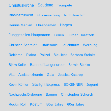
Christuskirche
Scudetto
Trompete
Blasinstrument
Flüssesiedlung
Ruth Joachim
Dennis Mehlan
Ehrendamen
Harpen
Junggesellen-Hauptmann
Ferien
Jürgen Holletzek
Christian Schreier
Litfaßsäule
Leuchtturm
Werbung
Reklame
Plakat
Polizei
Blaulicht
Barbara Steinitz
Björn Kollin
Bahnhof Langendreer
Bernie Blanks
Vita
Assistenzhunde
Gala
Jessica Kastrop
Kevin Köhler
Starlight Express
BOKENNER
Jugend
Nachwuchsförderung
Bagger
Christopher Schorch
Rock'n Roll
Kostüm
50er Jahre
60er Jahre