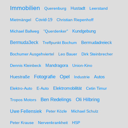
Immobilien
Hustadt
Querenburg
Leerstand
Mietmängel
Covid-19
Christian Riepenhoff
Michael Ballweg
"Querdenker"
Kundgebung
Bermuda3eck
Bermudadreieck
Treffpunkt Bochum
Bochumer Ausgehviertel
Leo Bauer
Dirk Steinbrecher
Dennis Kleinbeck
Mandragora
Union-Kino
Fotografie
Opel
Huestraße
Industrie
Autos
Elektro-Auto
E-Auto
Elektromobilität
Cetin Timur
Ben Redelings
Oli Hilbring
Tropos Motors
Uwe Fellensiek
Peter Közle
Michael Schulz
Peter Krause
Nervenkrankheit
HSP