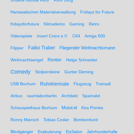
Urbane Künste Ruhr
Ruhr Ding
Hanseatischen Materialverwaltung
Fridays for Future
fridaysforfuture
Klimademo
Gaming
Retro
Videospiele
Insert Coins e.V.
C64
Amiga 500
Falko Traber
Flipper
Fliegender Weihnachtsmann
Weihnachtsengel
Rentier
Helge Schneider
Comedy
Stolpersteine
Gunter Deming
Ruhrtriennale
USB Bochum
Flugzeug
Transall
Airbus
raumlaborberlin
Architekt
Spamalot
Schauspielhaus Bochum
Musical
Kira Primke
Ronny Miersch
Tobias Cosler
Bombenfund
Blindgänger
Evakuierung
EisSalon
Jahrhunderhalle