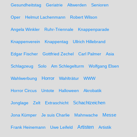
Gesundheitstag
Geriatrie
Altwerden
Senioren
Oper
Helmut Lachenmann
Robert Wilson
Angela Winkler
Ruhr-Triennale
Knappenparade
Knappenverein
Knappentag
Ullrich Hillebrand
Edgar Fischer
Gottfried Zechel
Carl Palmer
Asia
Schlagzeug
Solo
Am Schlegelturm
Wolfgang Elsen
Wahlwerbung
Horror
Wahlträtur
WWW
Horror Circus
Untote
Halloween
Akrobatik
Schachtzeichen
Jonglage
Zelt
Extraschicht
Messe
Jona Kümper
Je suis Charlie
Mahnwache
Artisten
Frank Heinemann
Uwe Leifeld
Artistik