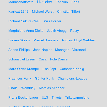
Liveticker
Mannschaftsfoto
Fanclub
Fans
Klartext 1848
Michael Wurst
Christian Tiffert
Richard Sukuta-Pasu
Willi Dorner
Magdalene Anna Dieke
Judith Abegg
Rusty
Steven Skeels
Marcel Brauneis
Andrew Lloyd Webber
Arlene Phillips
John Napier
Manager
Vorstand
Schauspiel Essen
Casa
Pole Dance
Marc-Oliver Krampe
Lisa Jopt
Catharina König
Fraences Funk
Günter Funk
Champions-League
Finale
Wembley
Mathias Schober
Franz Beckenbauer
U13
Trikots
Trikotsammlung