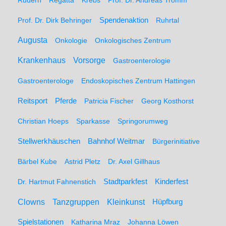
Rudern
Regatta
Krebs
Prof. Dr. Andreas Tromm
Spendenaktion
Prof. Dr. Dirk Behringer
Ruhrtal
Augusta
Onkologie
Onkologisches Zentrum
Krankenhaus
Vorsorge
Gastroenterologie
Gastroenterologe
Endoskopisches Zentrum Hattingen
Pferde
Reitsport
Patricia Fischer
Georg Kosthorst
Christian Hoeps
Sparkasse
Springorumweg
Stellwerkhäuschen
Bahnhof Weitmar
Bürgerinitiative
Bärbel Kube
Astrid Pletz
Dr. Axel Gillhaus
Stadtparkfest
Kinderfest
Dr. Hartmut Fahnenstich
Clowns
Tanzgruppen
Kleinkunst
Hüpfburg
Spielstationen
Katharina Mraz
Johanna Löwen