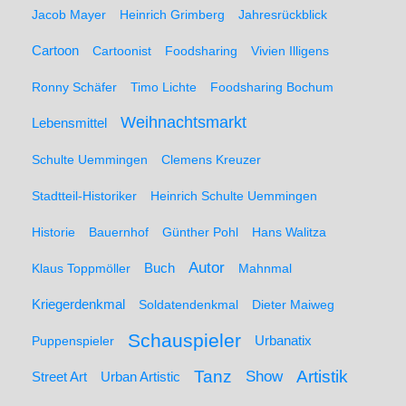
Jacob Mayer
Heinrich Grimberg
Jahresrückblick
Cartoon
Cartoonist
Foodsharing
Vivien Illigens
Ronny Schäfer
Timo Lichte
Foodsharing Bochum
Weihnachtsmarkt
Lebensmittel
Schulte Uemmingen
Clemens Kreuzer
Stadtteil-Historiker
Heinrich Schulte Uemmingen
Historie
Bauernhof
Günther Pohl
Hans Walitza
Autor
Klaus Toppmöller
Buch
Mahnmal
Kriegerdenkmal
Soldatendenkmal
Dieter Maiweg
Schauspieler
Puppenspieler
Urbanatix
Artistik
Tanz
Show
Street Art
Urban Artistic