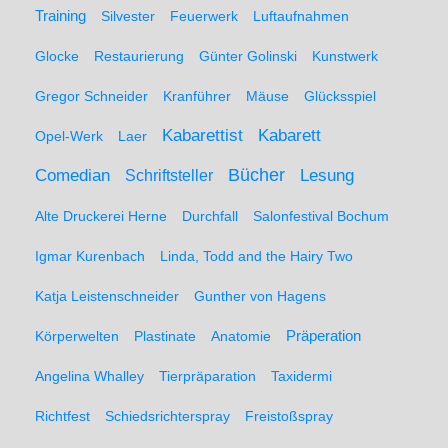
Training
Silvester
Feuerwerk
Luftaufnahmen
Glocke
Restaurierung
Günter Golinski
Kunstwerk
Gregor Schneider
Kranführer
Mäuse
Glücksspiel
Kabarett
Kabarettist
Opel-Werk
Laer
Comedian
Bücher
Lesung
Schriftsteller
Alte Druckerei Herne
Durchfall
Salonfestival Bochum
Igmar Kurenbach
Linda, Todd and the Hairy Two
Katja Leistenschneider
Gunther von Hagens
Präperation
Körperwelten
Plastinate
Anatomie
Angelina Whalley
Tierpräparation
Taxidermi
Richtfest
Schiedsrichterspray
Freistoßspray