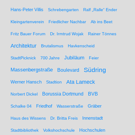
Hans-Peter Villis
Schrebengarten
Ralf „Ralle“ Ender
Kleingartenverein
Friedlicher Nachbar
Ab ins Beet
Fritz Bauer Forum
Dr. Irmtrud Wojak
Rainer Tönnes
Architektur
Brutalismus
Havkenscheid
Jubiläum
StadtPicknick
700 Jahre
Feier
Südring
Massenbergstraße
Boulevard
Ata Lameck
Werner Hansch
Stadtion
Borussia Dortmund
BVB
Norbert Dickel
Friedhof
Gräber
Schalke 04
Wasserstraße
Haus des Wissens
Dr. Britta Freis
Innenstadt
Hochschulen
Stadtbibliothek
Volkshochschule