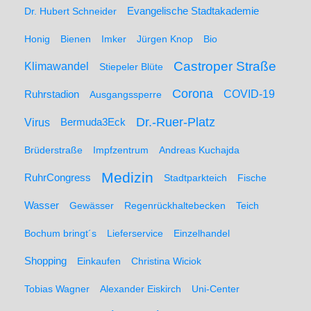
Dr. Hubert Schneider
Evangelische Stadtakademie
Honig
Bienen
Imker
Jürgen Knop
Bio
Castroper Straße
Klimawandel
Stiepeler Blüte
Corona
Ruhrstadion
COVID-19
Ausgangssperre
Dr.-Ruer-Platz
Virus
Bermuda3Eck
Brüderstraße
Impfzentrum
Andreas Kuchajda
Medizin
RuhrCongress
Stadtparkteich
Fische
Wasser
Gewässer
Regenrückhaltebecken
Teich
Bochum bringt´s
Lieferservice
Einzelhandel
Shopping
Einkaufen
Christina Wiciok
Tobias Wagner
Alexander Eiskirch
Uni-Center