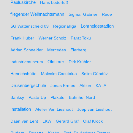
Pauluskirche
Hans Lederfuß
fliegender Weihnachtsmann
Sigmar Gabrier
Rede
SG Wattenscheid 09
Regionalliga
Lohrheidestadion
Frank Huber
Werner Scholz
Farat Toku
Adrian Schneider
Mercedes
Eierberg
Oldtimer
Industriemuseum
Dirk Krühler
Henrichshütte
Malcolm Cacutalua
Selim Gündüz
Drusenbergschule
Jonas Ermes
Aktion
KA.-A
Banksy
Paste-Up
Plakate
Bahnhof Nord
Installation
Atelier Van Lieshout
Joep van Lieshout
Daan van Lent
LKW
Gerard Graf
Olaf Kröck