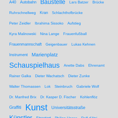
Baustelle
A40
Autobahn
Lars Batzer
Brücke
Ruhrschnellweg
Kran
Schlachthofbrücke
Peter Zeidler
Ibrahima Sissoko
Aufstieg
Kyra Malinowski
Nina Lange
Frauenfußball
Frauenmannschaft
Geigenbauer
Lukas Kehnen
Marienplatz
Instrument
Schauspielhaus
Anette Dabs
Ehrenamt
Rainer Galka
Dieter Wachatsch
Dieter Zunke
Walter Thomassen
Lok
Steinbruch
Gabriele Wolf
Dr. Manfred Brix
Dr. Kasper D. Fischer
Kohlenflöz
Kunst
Graffiti
Universitätsstraße
Künstler
Streetart