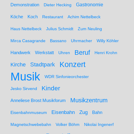
Demonstration
Gastronomie
Dieter Hecking
Koch
Köche
Restaurant
Achim Nettelbeck
Haus Nettelbeck
Julius Schmidt
Zum Neuling
Mirca Casagrande
Bassano
Uhrmacher
Willy Köhler
Beruf
Werkstatt
Handwerk
Uhren
Henri Krohn
Konzert
Stadtpark
Kirche
Musik
WDR Sinfonieorchester
Kinder
Jesko Sirvend
Musikzentrum
Anneliese Brost Musikforum
Zug
Eisenbahn
Eisenbahnmuseum
Bahn
Magnetschwebebahn
Volker Böhm
Nikolai Ingenerf