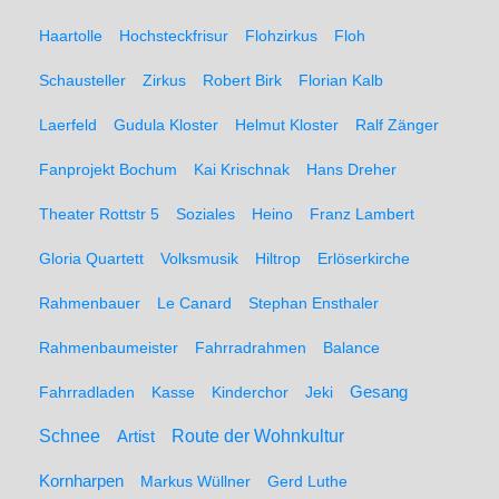
Haartolle
Hochsteckfrisur
Flohzirkus
Floh
Schausteller
Zirkus
Robert Birk
Florian Kalb
Laerfeld
Gudula Kloster
Helmut Kloster
Ralf Zänger
Fanprojekt Bochum
Kai Krischnak
Hans Dreher
Theater Rottstr 5
Soziales
Heino
Franz Lambert
Gloria Quartett
Volksmusik
Hiltrop
Erlöserkirche
Rahmenbauer
Le Canard
Stephan Ensthaler
Rahmenbaumeister
Fahrradrahmen
Balance
Gesang
Fahrradladen
Kasse
Kinderchor
Jeki
Schnee
Route der Wohnkultur
Artist
Kornharpen
Markus Wüllner
Gerd Luthe