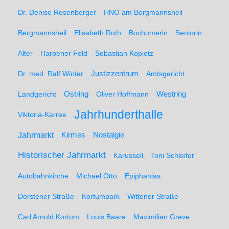
Dr. Denise Rosenberger
HNO am Bergmannsheil
Bergmannsheil
Elisabeth Roth
Bochumerin
Seniorin
Alter
Harpener Feld
Sebastian Kopietz
Dr. med. Ralf Winter
Justizzentrum
Amtsgericht
Ostring
Westring
Landgericht
Oliver Hoffmann
Jahrhunderthalle
Viktoria-Karree
Jahrmarkt
Kirmes
Nostalgie
Historischer Jahrmarkt
Karussell
Toni Schleifer
Autobahnkirche
Michael Otto
Epiphanias
Dorstener Straße
Kortumpark
Wittener Straße
Carl Arnold Kortum
Louis Baare
Maximilian Greve