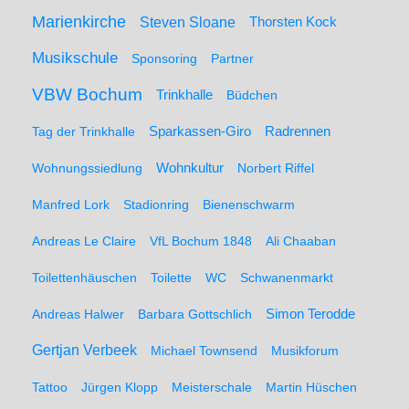
Marienkirche
Steven Sloane
Thorsten Kock
Musikschule
Sponsoring
Partner
VBW Bochum
Trinkhalle
Büdchen
Sparkassen-Giro
Radrennen
Tag der Trinkhalle
Wohnungssiedlung
Wohnkultur
Norbert Riffel
Manfred Lork
Stadionring
Bienenschwarm
Andreas Le Claire
VfL Bochum 1848
Ali Chaaban
Toilettenhäuschen
Toilette
WC
Schwanenmarkt
Simon Terodde
Andreas Halwer
Barbara Gottschlich
Gertjan Verbeek
Michael Townsend
Musikforum
Tattoo
Jürgen Klopp
Meisterschale
Martin Hüschen