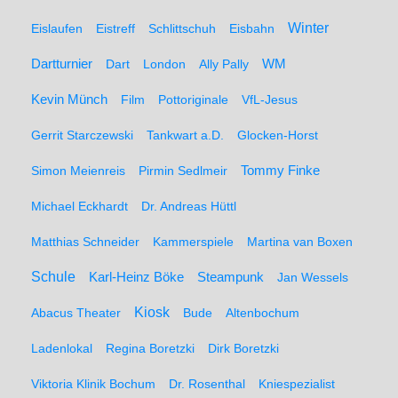
Winter
Eislaufen
Eistreff
Schlittschuh
Eisbahn
WM
Dartturnier
Dart
London
Ally Pally
Kevin Münch
Film
Pottoriginale
VfL-Jesus
Gerrit Starczewski
Tankwart a.D.
Glocken-Horst
Simon Meienreis
Pirmin Sedlmeir
Tommy Finke
Michael Eckhardt
Dr. Andreas Hüttl
Matthias Schneider
Kammerspiele
Martina van Boxen
Schule
Karl-Heinz Böke
Steampunk
Jan Wessels
Kiosk
Abacus Theater
Bude
Altenbochum
Ladenlokal
Regina Boretzki
Dirk Boretzki
Viktoria Klinik Bochum
Dr. Rosenthal
Kniespezialist