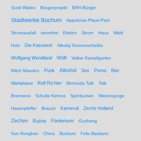
Scott Waites
Bürgerprojekt
BÄH-Bürger
Stadtwerke Bochum
Appolonia-Pfaus-Park
Stromausfall
stromfrei
Elektro
Strom
Haus
Wald
Holz
Die Kassierer
Nikolaj Sonnenscheiße
Wolfgang Wendland
Wölfi
Volker Kampfgarten
Alkohol
Mitch Maestro
Punk
Sex
Porno
Bier
Wahlplakat
Ralf Richter
Bermuda Talk
Talk
Brennerei
Schulte Kemna
Spitrituosen
Weizenjunge
Hasenpfeffer
Brauch
Karneval
Zeche Holland
Zechen
Ruine
Förderturm
Guzheng
Sun Ronghan
China
Bochum
Felix Bastians