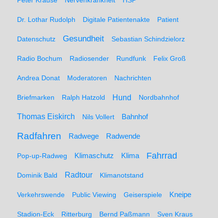
Peter Krause
Nervenkrankheit
HSP
Dr. Lothar Rudolph
Digitale Patientenakte
Patient
Gesundheit
Datenschutz
Sebastian Schindzielorz
Radio Bochum
Radiosender
Rundfunk
Felix Groß
Andrea Donat
Moderatoren
Nachrichten
Hund
Briefmarken
Ralph Hatzold
Nordbahnhof
Thomas Eiskirch
Nils Vollert
Bahnhof
Radfahren
Radwege
Radwende
Fahrrad
Klimaschutz
Klima
Pop-up-Radweg
Radtour
Dominik Bald
Klimanotstand
Kneipe
Verkehrswende
Public Viewing
Geiserspiele
Stadion-Eck
Ritterburg
Bernd Paßmann
Sven Kraus