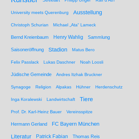
Philipp Unger
Ralf d'Atri
Ausstellung
University meets Querenburg
Christoph Schurian
Michael „Ata“ Lameck
Henry Wahlig
Sammlung
Bernd Kreienbaum
Stadion
Saisoneröffnung
Matus Bero
Felix Passlack
Lukas Daschner
Noah Loosli
Jüdische Gemeinde
Andres Itzhak Bruckner
Synagoge
Religion
Alpakas
Hühner
Herdenschutz
Tiere
Inga Koralewski
Landwirtschaft
Prof. Dr. Karl-Heinz Bauer
Vereinsspitze
FC Bayern München
Hermann Gerland
Literatur
Patrick Fabian
Thomas Reis