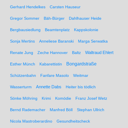
Gerhard Hendelkes
Carsten Hauseur
Gregor Sommer
Bäh-Bürger
Dahlhauser Heide
Bergbausiedlung
Beamtenplatz
Kappskolonie
Sonja Mertins
Anneliese Baranski
Marga Serwatka
Renate Jung
Zeche Hannover
Baltz
Waltraud Ehlert
Bongardstraße
Esther Münch
Kabarettistin
Schützenbahn
Fanfare Masolo
Weitmar
Annette Dabs
Wasserturm
Heiter bis tödlich
Sönke Möhring
Krimi
Komödie
Franz Josef Wetz
Bernd Rademacher
Manfred Böll
Stephan Ullrich
Nicola Mastroberardino
Gesundheitscheck