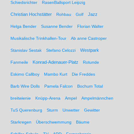
Schiedsrichter
RasenBallsport Leipzig
Christian Hochstätter
Rohbau
Golf
Jazz
Helga Bender
Susanne Bender
Florian Walter
Musikalische Trinkhallen-Tour
Ab anne Castroper
Stanislav Sestak
Stefano Celozzi
Westpark
Fanmeile
Konrad-Adenauer-Platz
Rotunde
Eskimo Callboy
Mambo Kurt
Die Freddes
Barb Wire Dolls
Pamela Falcon
Bochum Total
breitwienie
Knüpp-Arena
Ampel
Ampelmännchen
TuS Querenburg
Sturm
Unwetter
Gewitter
Starkregen
Überschwemmung
Bäume