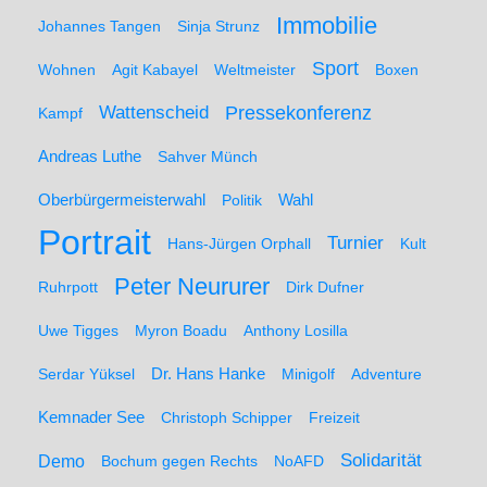
Immobilie
Johannes Tangen
Sinja Strunz
Sport
Wohnen
Agit Kabayel
Weltmeister
Boxen
Wattenscheid
Pressekonferenz
Kampf
Andreas Luthe
Sahver Münch
Oberbürgermeisterwahl
Politik
Wahl
Portrait
Turnier
Hans-Jürgen Orphall
Kult
Peter Neururer
Ruhrpott
Dirk Dufner
Uwe Tigges
Myron Boadu
Anthony Losilla
Serdar Yüksel
Dr. Hans Hanke
Minigolf
Adventure
Kemnader See
Christoph Schipper
Freizeit
Solidarität
Demo
Bochum gegen Rechts
NoAFD