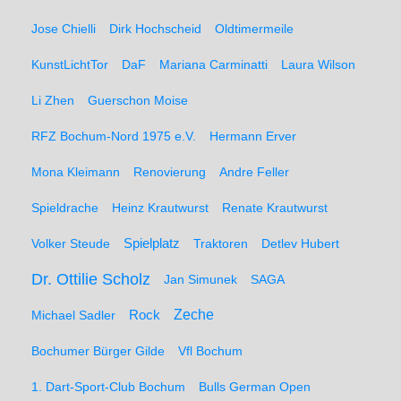
Jose Chielli
Dirk Hochscheid
Oldtimermeile
KunstLichtTor
DaF
Mariana Carminatti
Laura Wilson
Li Zhen
Guerschon Moise
RFZ Bochum-Nord 1975 e.V.
Hermann Erver
Mona Kleimann
Renovierung
Andre Feller
Spieldrache
Heinz Krautwurst
Renate Krautwurst
Spielplatz
Volker Steude
Traktoren
Detlev Hubert
Dr. Ottilie Scholz
Jan Simunek
SAGA
Zeche
Michael Sadler
Rock
Bochumer Bürger Gilde
Vfl Bochum
1. Dart-Sport-Club Bochum
Bulls German Open