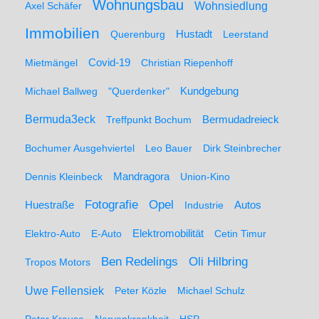
Wohnungsbau
Wohnsiedlung
Axel Schäfer
Immobilien
Hustadt
Querenburg
Leerstand
Mietmängel
Covid-19
Christian Riepenhoff
Michael Ballweg
"Querdenker"
Kundgebung
Bermuda3eck
Bermudadreieck
Treffpunkt Bochum
Bochumer Ausgehviertel
Leo Bauer
Dirk Steinbrecher
Dennis Kleinbeck
Mandragora
Union-Kino
Fotografie
Opel
Huestraße
Industrie
Autos
Elektro-Auto
E-Auto
Elektromobilität
Cetin Timur
Ben Redelings
Oli Hilbring
Tropos Motors
Uwe Fellensiek
Peter Közle
Michael Schulz