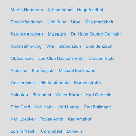
Martin Hartmann
Krematorium
Hauptfriedhof
Freigrafendamm
Udo Kube
Urne
Villa Marckhoff
Kunstmuseum
Museum
Dr. Hans Günter Golinski
Kunstsammlung
Villa
Gabenzaun
Spendenzaun
Obdachlose
Leo-Club Bochum-Ruhr
Carsten Statz
Autokino
Kirmesplatz
Michael Beckmann
Geisterspiele
Blumenfriedhof
Blumenstraße
Soldaten
Ehrenmal
Walter Borbet
Karl Gerstein
Fritz Graff
Karl Hahn
Karl Lange
Carl Bollmann
Karl Loebker
Tobias Arndt
Karl Amshof
Lolzim Nebihi
Coronatest
Drive-In