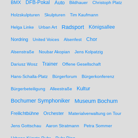
BMX
DFB-Pokal
Auto
Bildhauer
Christoph Platz
Holzskulpturen
Skulpturen
Tim Kaufmann
Radsport
Königsallee
Helga Linke
Urban Art
Nordring
Chor
United Voices
Alsenfest
Alsenstraße
Noubar Akopian
Jens Kolpatzig
Trainer
Dariusz Wosz
Offene Gesellschaft
Hans-Schalla-Platz
Bürgerforum
Bürgerkonferenz
Kultur
Bürgerbeteiligung
Alleestraße
Bochumer Symphoniker
Museum Bochum
Freilichtbühne
Orchester
Materialverwaltung on Tour
Jens Gottschau
Aaron Stratmann
Petra Sommer