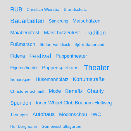
RUB
Christian Wierzba
Brandschutz
Bauarbeiten
Maischützen
Sanierung
Maiabendfest
Maischützenfest
Tradition
Fußmarsch
Stefan Vahldieck
Björn Sauerland
Festival
Puppentheater
Fidena
Theater
Figurentheater
Puppenspielkunst
Kortumstraße
Husemannplatz
Schauspiel
Mode
Charity
Benefiz
Christofer Schmidt
Spenden
Inner Wheel Club Bochum-Hellweg
Autohaus
IWC
Modenschau
Tiemeyer
Hof Bergmann
Gemeinschaftsgarten