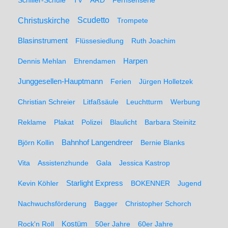
Schiller-Schule
TV
ARD
Fernsehserie
Christuskirche
Scudetto
Trompete
Blasinstrument
Flüssesiedlung
Ruth Joachim
Dennis Mehlan
Ehrendamen
Harpen
Junggesellen-Hauptmann
Ferien
Jürgen Holletzek
Christian Schreier
Litfaßsäule
Leuchtturm
Werbung
Reklame
Plakat
Polizei
Blaulicht
Barbara Steinitz
Björn Kollin
Bahnhof Langendreer
Bernie Blanks
Vita
Assistenzhunde
Gala
Jessica Kastrop
Kevin Köhler
Starlight Express
BOKENNER
Jugend
Nachwuchsförderung
Bagger
Christopher Schorch
Rock'n Roll
Kostüm
50er Jahre
60er Jahre