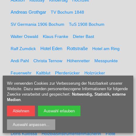
Auktion
Kidsday
Kindertag
Hochzeit
Andreas Grothgar
TV Bochum 1848
SV Germania 1906 Bochum
TuS 1908 Bochum
Walter Oswald
Klaus Franke
Dieter Bast
Rottstraße
Ralf Zumdick
Hotel Eden
Hotel am Ring
Andi Pahl
Christa Ternow
Höhenretter
Messpunkte
Feuerwehr
Kaltblut
Pferderücker
Holzrücker
Wir verwenden Cookies zur Verbesserung der Nutzbarkeit unserer
Udo Berner
Förster
Marcel Müller
Pferd
Forst
Website. Dazu werden personenbezogene Informationen für folgende
Zwecke verarbeitet und gespeichert:
Notwendig, Statistik, externe
Tippelsberg
Jubiläumsfeier
Solidaritätsfest
Medien
.
Rainer Einenkel
Hennes Bender
Fritz Eckenga
Ablehnen
Auswahl erlauben
Bücherei
Kaberettist
Flötenbau
Blockflötenbau
Auswahl anpassen
...
Doris Kulossa
Holzblasinstrumentenmacherin
Flöte