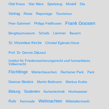
Olaf Kraus
Star Wars
Spielzeug
Modell
Dia
Vortrag
Reise
Reportage
Tourismus
Frank Goosen
Peer Gahmert
Philipp Feldhusen
Bergbaumuseum
Schafe
Lämmer
Bauern
St. Vinzentius Kirche
Christel Eglinski-Horst
Prof. Dr. Dennis Dijkzeul
Institut für Friedenssicherungsrecht und humanitäres
Völkerrecht
Flüchtlinge
Wärterhäuschen
Rechener Park
Park
Dietmar Bleidick
Martin Beilmann
Markus Krebs
Studenten
Bildung
fischertechnik
Hochwasser
Weihnachten
Ruhr
Kemnade
Mittelaltermarkt