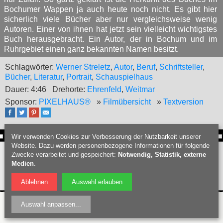
Bochumer Wappen ja auch heute noch nicht. Es gibt hier
sicherlich viele Bücher aber nur vergleichsweise wenig
Autoren. Einer von ihnen hat jetzt sein vielleicht wichtigstes
Buch herausgebracht. Ein Autor, der in Bochum und im
Ruhrgebiet einen ganz bekannten Namen besitzt.
Schlagwörter:
Werner Streletz
,
Autor
,
Beruf
,
Schriftsteller
,
Bücher
,
Literatur
,
Portrait
,
Schauspielhaus
Dauer: 4:46
Drehorte:
Ehrenfeld
,
Weitmar
Sponsor:
PIXELHAUS®
»
Filmübersicht
»
Textversion
Wir verwenden Cookies zur Verbesserung der Nutzbarkeit unserer
Website. Dazu werden personenbezogene Informationen für folgende
Webdesign Bochum
:
PIXELHAUS®
Zwecke verarbeitet und gespeichert:
Notwendig, Statistik, externe
Filmproduktion Bochum
|
Fotograf Bochum
|
Hochzeitsfotograf Bochum
|
Medien
.
Datenschutz
|
Nutzungsbedingungen
|
Impressum
| © Bochumschau 2026
Ablehnen
Auswahl erlauben
Auswahl anpassen
...