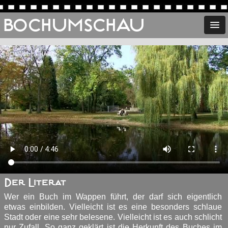
BOCHUMSCHAU
Der Literat
Wer ein Buch im Wappen führt, der darf sich eigentlich
etwas einbilden. Vielleicht ist es eine besonders schlaue
Stadt oder eine sehr belesene. Vielleicht ist es auch schlicht
nur Zufall. So ganz geklärt ist die Herkunft des Buches im