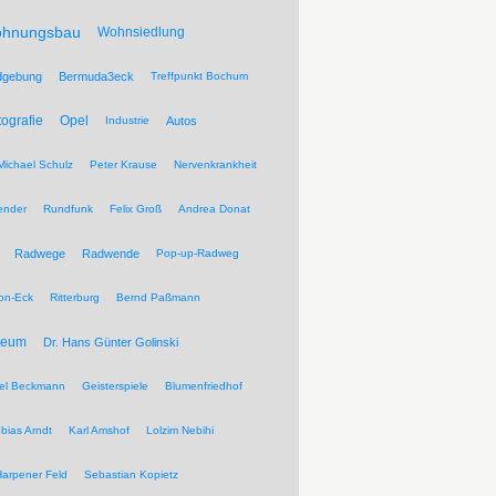
hnungsbau
Wohnsiedlung
dgebung
Bermuda3eck
Treffpunkt Bochum
tografie
Opel
Industrie
Autos
Michael Schulz
Peter Krause
Nervenkrankheit
ender
Rundfunk
Felix Groß
Andrea Donat
Radwege
Radwende
Pop-up-Radweg
on-Eck
Ritterburg
Bernd Paßmann
seum
Dr. Hans Günter Golinski
el Beckmann
Geisterspiele
Blumenfriedhof
bias Arndt
Karl Amshof
Lolzim Nebihi
Harpener Feld
Sebastian Kopietz