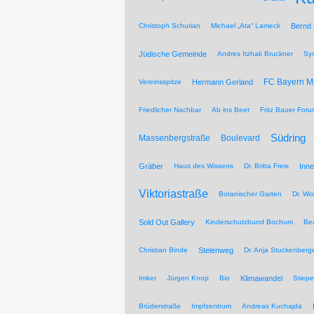
Christoph Schurian
Michael „Ata“ Lameck
Bernd
Jüdische Gemeinde
Andres Itzhak Bruckner
Sy
FC Bayern 
Vereinsspitze
Hermann Gerland
Friedlicher Nachbar
Ab ins Beet
Fritz Bauer For
Südring
Massenbergstraße
Boulevard
Gräber
Haus des Wissens
Dr. Britta Freis
Inne
Viktoriastraße
Botanischer Garten
Dr. Wo
Sold Out Gallery
Kinderschutzbund Bochum
Be
Christian Binde
Stelenweg
Dr. Anja Stuckenberg
Imker
Jürgen Knop
Bio
Klimawandel
Stiepe
Brüderstraße
Impfzentrum
Andreas Kuchajda