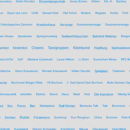
acutalua
Selim Gündüz
Drusenbergschule
Jonas Ermes
Aktion
KA.-A
Banksy
ut
Daan van Lent
LKW
Gerard Graf
Olaf Kröck
Rudern
Regatta
Krebs
Prof.
Onkologisches Zentrum
Krankenhaus
Vorsorge
Gastroenterologie
Gastroenterologe
tian Hoeps
Sparkasse
Springorumweg
Stellwerkhäuschen
Bahnhof Weitmar
Bürgeri
Clowns
Tanzgruppen
Kleinkunst
rkfest
Kinderfest
Hüpfburg
Spielstatione
stLichtTor
DaF
Mariana Carminatti
Laura Wilson
Li Zhen
Guerschon Moise
RFZ B
eldrache
Heinz Krautwurst
Renate Krautwurst
Volker Steude
Spielplatz
Traktoren
eche
Bochumer Bürger Gilde
Vfl Bochum
1. Dart-Sport-Club Bochum
Bulls German O
Stromausfall
stromfrei
Elektro
Strom
Haus
Wald
Holz
Die Kassierer
Nikolaj 
ol
Sex
Porno
Bier
Wahlplakat
Ralf Richter
Bermuda Talk
Talk
Brennerei
Ruine
d
Zechen
Förderturm
Guzheng
Sun Ronghan
China
Bochum
Felix 
Golinski
Kunstwerk
Gregor Schneider
Kranführer
Mäuse
Glücksspiel
Opel-Werk