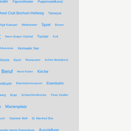
eater
Figurentheater
Puppenspielkunst
Wheel Club Bochum-Hellweg
Tiemeyer
Sport
Agit Kabayel
Weltmeister
Boxen
t
Turnier
Hans-Jürgen Orphall
Kult
Adventure
Kemnader See
Köche
Koch
Restaurant
Achim Nettelbeck
Beruf
Kirche
Henri Krohn
entrum
Eisenbahn
Eisenbahnmuseum
lweg
Kran
Schlachthofbrücke
Peter Zeidler
Marienplatz
t
ruch
Gabriele Wolf
Dr. Manfred Brix
Ausstellung
versity meets Querenburg