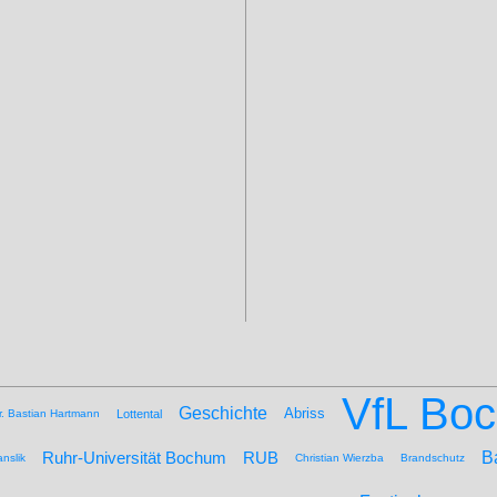
VfL Bo
Geschichte
Abriss
r. Bastian Hartmann
Lottental
B
Ruhr-Universität Bochum
RUB
nslik
Christian Wierzba
Brandschutz