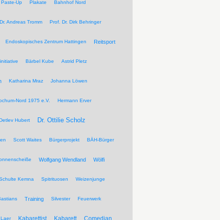
Paste-Up
Plakate
Bahnhof Nord
 Dr. Andreas Tromm
Prof. Dr. Dirk Behringer
Endoskopisches Zentrum Hattingen
Reitsport
nitiative
Bärbel Kube
Astrid Pletz
n
Katharina Mraz
Johanna Löwen
ochum-Nord 1975 e.V.
Hermann Erver
Dr. Ottilie Scholz
Detlev Hubert
pen
Scott Waites
Bürgerprojekt
BÄH-Bürger
Sonnenscheiße
Wolfgang Wendland
Wölfi
Schulte Kemna
Spitrituosen
Weizenjunge
Bastians
Training
Silvester
Feuerwerk
Kabarettist
Kabarett
Comedian
Laer