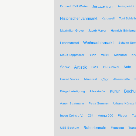
Dr. med. Ralf Winter
Justizzentrum
Amtsgericht
Historischer Jahrmarkt
Karussell
Toni Schleif
Maximilian Greve
Jacob Mayer
Heinrich Grimberg
Weihnachtsmarkt
Lebensmittel
Schulte Ue
Autor
Klaus Toppmöller
Buch
Mahnmal
Kr
Artistik
Show
Auto
BMX
DFB-Pokal
United Voices
Alsenfest
Chor
Alsenstraße
Kultur
Bochu
Bürgerbeteiligung
Alleestraße
Aaron Stratmann
Petra Sommer
Urbane Künste 
Insert Coins e.V.
C64
Amiga 500
Flipper
Fa
Ruhrtriennale
USB Bochum
Flugzeug
Trans