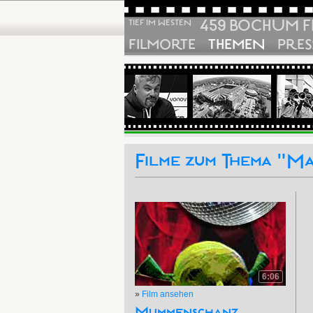
459 BOCHUM F
TIEF IM WESTEN
FILMORTE
THEMEN
PRES
Filme zum Thema "M
6:06
»
Film ansehen
Mummenschanz