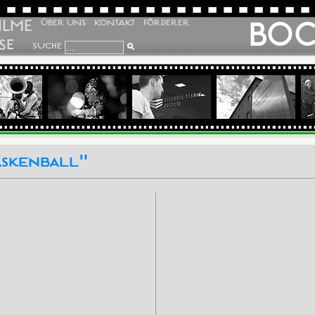
ILME
BO
ÜBER UNS
KONTAKT
FÖRDERER
SE
SUCHE
askenball"