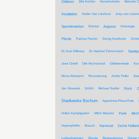
Oldtimer
Dirk Krühler
Henrichshütte
Malcolm C
Installation
Atelier Van Lieshout
Joep van Liesho
Spendenaktion
Ruhrtal
Augusta
Onkologie
Pferde
Patricia Fischer
Georg Kosthorst
Chris
Dr. Axel Gillhaus
Dr. Hartmut Fahnenstich
Stadtpa
Jose Chielli
Dirk Hochscheid
Oldtimermeile
Kun
Mona Kleimann
Renovierung
Andre Feller
Spi
Jan Simunek
SAGA
Michael Sadler
Rock
Z
Stadtwerke Bochum
Appolonia-Pfaus-Park
Volker Kampfgarten
Mitch Maestro
Punk
Alkoh
Hasenpfeffer
Brauch
Karneval
Zeche Hollan
Luftaufnahmen
Glocke
Restaurierung
Günter 