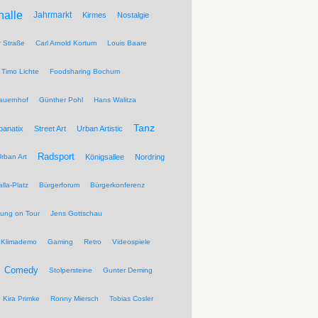
halle
Jahrmarkt
Kirmes
Nostalgie
r Straße
Carl Arnold Kortum
Louis Baare
Timo Lichte
Foodsharing Bochum
auernhof
Günther Pohl
Hans Walitza
Tanz
banatix
Street Art
Urban Artistic
Radsport
rban Art
Königsallee
Nordring
lla-Platz
Bürgerforum
Bürgerkonferenz
tung on Tour
Jens Gottschau
Klimademo
Gaming
Retro
Videospiele
Comedy
Stolpersteine
Gunter Deming
Kira Primke
Ronny Miersch
Tobias Cosler