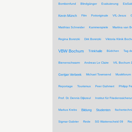
Bombenfund
Blindgänger
Evakuierung
EisSal
Kevin Münch
Film
Pottoriginale
VfL-Jesus
G
Matthias Schneider
Kammerspiele
Martina van 
Regina Boretzki
Dirk Boretzki
Viktoria Klinik Boc
VBW Bochum
Trinkhalle
Büdchen
Tag de
Bienenschwarm
Andreas Le Claire
VfL Bochum 
Gertjan Verbeek
Michael Townsend
Musikforum
Reportage
Tourismus
Peer Gahmert
Philipp F
Prof. Dr. Dennis Dijkzeul
Institut für Friedenssiche
Markus Krebs
Bildung
Studenten
fischertechn
Sigmar Gabrier
Rede
SG Wattenscheid 09
Reg