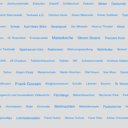
on
Jahrhunderhalle
Eislaufen
Eistreff
Schlittschuh
Eisbahn
Winter
Dartturnier
errit Starczewski
Tankwart a.D.
Glocken-Horst
Simon Meienreis
Pirmin Sedlmeir
Tom
Boxen
Schule
Karl-Heinz Böke
Steampunk
Jan Wessels
Abacus Theater
Kiosk
Marienkirche
Steven Sloane
hum
Dr. Rosenthal
Kniespezialist
Thorsten Kock
r Trinkhalle
Sparkassen-Giro
Radrennen
Wohnungssiedlung
Wohnkultur
Norbert 
1848
Ali Chaaban
Toilettenhäuschen
Toilette
WC
Schwanenmarkt
Andreas Halwer
Tattoo
Jürgen Klopp
Meisterschale
Martin Hüschen
Olaf Kraus
Star Wars
Spiel
Frank Goosen
eldhusen
Bergbaumuseum
Schafe
Lämmer
Bauern
St. Vinze
rungsrecht und humanitäres Völkerrecht
Flüchtlinge
Wärterhäuschen
Rechener Park
Par
Weihnachten
ik
Hochwasser
Ruhr
Kemnade
Mittelaltermarkt
Pauluskirche
H
ionalliga
Lohrheidestadion
Frank Huber
Werner Scholz
Farat Toku
Adrian Schneide