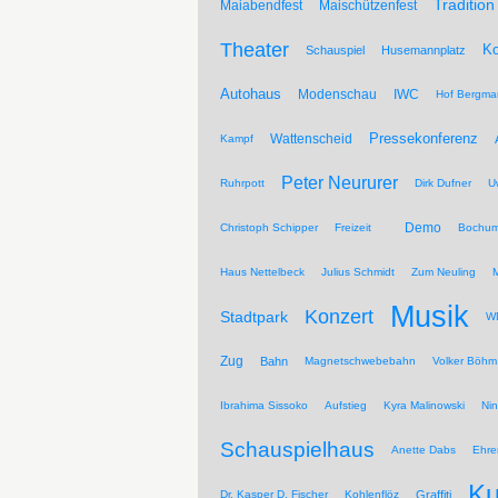
Tradition
Maiabendfest
Maischützenfest
Theater
Ko
Schauspiel
Husemannplatz
Autohaus
Modenschau
IWC
Hof Bergma
Pressekonferenz
Wattenscheid
Kampf
Peter Neururer
Ruhrpott
Dirk Dufner
U
Demo
Christoph Schipper
Freizeit
Bochum
Haus Nettelbeck
Julius Schmidt
Zum Neuling
Musik
Konzert
Stadtpark
WD
Zug
Bahn
Magnetschwebebahn
Volker Böhm
Ibrahima Sissoko
Aufstieg
Kyra Malinowski
Ni
Schauspielhaus
Anette Dabs
Ehre
Ku
Dr. Kasper D. Fischer
Kohlenflöz
Graffiti