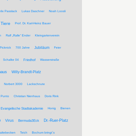
elix Passlack
Lukas Daschner
Noah Loosli
Tiere
Prof. Dr. Karl-Heinz Bauer
n
Ralf „Ralle“ Ender
Kleingartenverein
Jubiläum
Picknick
700 Jahre
Feier
Schalke 04
Friedhof
Wasserstraße
haus
Willy-Brandt-Platz
Norbert 3000
Lackschnute
 Punto
Christian Nienhaus
Doris Rink
Evangelische Stadtakademie
Honig
Bienen
Dr.-Ruer-Platz
Virus
9
Bermuda3Eck
altebecken
Teich
Bochum bringt´s