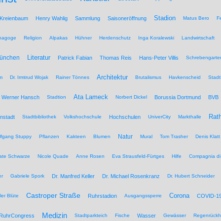
Stadion
 Kreienbaum
Henry Wahlig
Sammlung
Saisoneröffnung
Matus Bero
F
nagoge
Religion
Alpakas
Hühner
Herdenschutz
Inga Koralewski
Landwirtschaft
Literatur
München
Patrick Fabian
Thomas Reis
Hans-Peter Villis
Schrebengarte
Architektur
um
Dr. Irmtrud Wojak
Rainer Tönnes
Brutalismus
Havkenscheid
Stadt
Ata Lameck
Werner Hansch
Stadtion
Norbert Dickel
Borussia Dortmund
BVB
Rat
nstadt
Stadtbibliothek
Volkshochschule
Hochschulen
UniverCity
Markthalle
Natur
lfgang Stuppy
Pflanzen
Kakteen
Blumen
Mural
Tom Trasher
Denis Klatt
ate Schwarze
Nicole Quade
Anne Rosen
Eva Strausfeld-Fürtges
Hilfe
Compagnia di
er
Gabriele Spork
Dr. Manfred Keller
Dr. Michael Rosenkranz
Dr. Hubert Schneider
Castroper Straße
Corona
ler Blüte
Ruhrstadion
Ausgangssperre
COVID-1
Medizin
RuhrCongress
Stadtparkteich
Fische
Wasser
Gewässer
Regenrückh