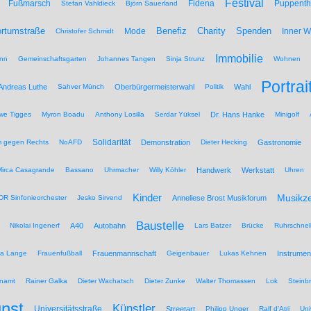
Festival
Fußmarsch
Fidena
Puppenth
Stefan Vahldieck
Björn Sauerland
Benefiz
Spenden
rtumstraße
Mode
Charity
Inner 
Christofer Schmidt
Immobilie
nn
Gemeinschaftsgarten
Johannes Tangen
Sinja Strunz
Wohnen
Portrai
Andreas Luthe
Sahver Münch
Oberbürgermeisterwahl
Politik
Wahl
we Tigges
Myron Boadu
Anthony Losilla
Serdar Yüksel
Dr. Hans Hanke
Minigolf
Solidarität
 gegen Rechts
NoAFD
Demonstration
Dieter Hecking
Gastronomie
Mirca Casagrande
Bassano
Uhrmacher
Willy Köhler
Handwerk
Werkstatt
Uhren
Kinder
Musikz
R Sinfonieorchester
Jesko Sirvend
Anneliese Brost Musikforum
Baustelle
Nikolai Ingenerf
A40
Autobahn
Lars Batzer
Brücke
Ruhrschnel
na Lange
Frauenfußball
Frauenmannschaft
Geigenbauer
Lukas Kehnen
Instrumen
namt
Rainer Galka
Dieter Wachatsch
Dieter Zunke
Walter Thomassen
Lok
Steinb
nst
Künstler
Universitätsstraße
Streetart
Philipp Unger
Ralf d'Atri
Uni