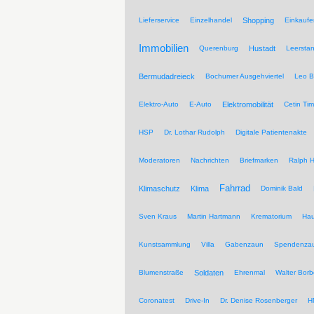
Lieferservice
Einzelhandel
Shopping
Einkaufe
Immobilien
Querenburg
Hustadt
Leersta
Bermudadreieck
Bochumer Ausgehviertel
Leo B
Elektro-Auto
E-Auto
Elektromobilität
Cetin Tim
HSP
Dr. Lothar Rudolph
Digitale Patientenakte
Moderatoren
Nachrichten
Briefmarken
Ralph H
Fahrrad
Klimaschutz
Klima
Dominik Bald
Sven Kraus
Martin Hartmann
Krematorium
Hau
Kunstsammlung
Villa
Gabenzaun
Spendenza
Blumenstraße
Soldaten
Ehrenmal
Walter Borb
Coronatest
Drive-In
Dr. Denise Rosenberger
H