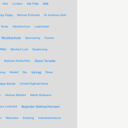
Dart
London
Ally Pally
WM
my Finke
Michael Eckhardt
Dr. Andreas Hüttl
Bude
Altenbochum
Ladenlokal
Musikschule
Sponsoring
Partner
Riffel
Manfred Lork
Stadionring
Barbara Gottschlich
Simon Terodde
zeug
Modell
Dia
Vortrag
Reise
ntius Kirche
Christel Eglinski-Horst
k
Dietmar Bleidick
Martin Beilmann
ans Lederfuß
fliegender Weihnachtsmann
r
Mercedes
Eierberg
Industriemuseum