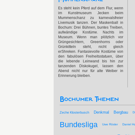
Es steht kein Pferd auf dem Flur, wenn
im Kunstmuseum Jecken beim
Mummenschanz zu karnevalsfreier
Livemusik tanzen. Der Maskenball in
Bochum: Drei Bühnen, buntes Treiben,
aufwändige Kostüme. Nachts im
Museum. Wenn man plötzlich vor
Grüngesichtern, Greenhorns oder
Grünkitteln steht, nicht gleich
erShreken. Fantasievolle Kostüme von
den fabulösen Freiheitsstatuen, über
die lebende Leinwand bis hin zur
tanzenden Diskokugel, lassen den
Abend nicht nur für alte Weiber in
Erinnerung bleiben.
Bochumer Themen
Bergbau
Denkmal
Zeche Klosterbusch
D
Bundesliga
Uwe Rösler
Daniel Ha