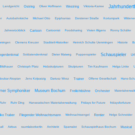
Jahrhundert
Landgericht
Ostring
Oliver Hoffmann
Westring
Viktoria-Karree
er
Autobahnkirche
Michael Otto
Epiphanias
Dorstener Straße
Kortumpark
Wittene
Jahresrückblick
Cartoon
Cartoonist
Foodsharing
Vivien Illigens
Ronny Schäfer
mmingen
Clemens Kreuzer
Stadtteil-Historiker
Heinrich Schulte Uemmingen
Historie
B
Schauspieler
iegerdenkmal
Soldatendenkmal
Dieter Maiweg
Puppenspieler
Ur
Bildhauer
Christoph Platz
Holzskulpturen
Skulpturen
Tim Kaufmann
Helga Linke
U
Noubar Akopian
Jens Kolpatzig
Dariusz Wosz
Trainer
Offene Gesellschaft
Hans-Scha
Museum Bochum
mer Symphoniker
Freilichtbühne
Orchester
Materialverwal
Ruhr
Ruhr Ding
Hanseatischen Materialverwaltung
Fridays for Future
fridaysforfuture
lko Traber
Fliegender Weihnachtsmann
Weihnachtsengel
Rentier
Helge Schneider
all
Airbus
raumlaborberlin
Architekt
Spamalot
Schauspielhaus Bochum
Musical