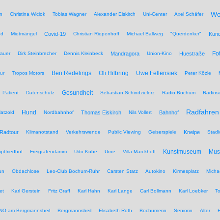
Wo
n
Christina Wiciok
Tobias Wagner
Alexander Eiskirch
Uni-Center
Axel Schäfer
nd
Mietmängel
Covid-19
Christian Riepenhoff
Michael Ballweg
"Querdenker"
Kun
Fo
auer
Dirk Steinbrecher
Dennis Kleinbeck
Mandragora
Union-Kino
Huestraße
Ben Redelings
Oli Hilbring
Uwe Fellensiek
ur
Tropos Motors
Peter Közle
Gesundheit
Patient
Datenschutz
Sebastian Schindzielorz
Radio Bochum
Radios
Radfahren
Hund
atzold
Nordbahnhof
Thomas Eiskirch
Nils Vollert
Bahnhof
Radtour
Klimanotstand
Verkehrswende
Public Viewing
Geiserspiele
Kneipe
Stadi
Kunstmuseum
Mu
ptfriedhof
Freigrafendamm
Udo Kube
Urne
Villa Marckhoff
un
Obdachlose
Leo-Club Bochum-Ruhr
Carsten Statz
Autokino
Kirmesplatz
Micha
et
Karl Gerstein
Fritz Graff
Karl Hahn
Karl Lange
Carl Bollmann
Karl Loebker
To
NO am Bergmannsheil
Bergmannsheil
Elisabeth Roth
Bochumerin
Seniorin
Alter