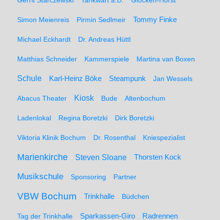
Gerrit Starczewski
Tankwart a.D.
Glocken-Horst
Simon Meienreis
Pirmin Sedlmeir
Tommy Finke
Michael Eckhardt
Dr. Andreas Hüttl
Matthias Schneider
Kammerspiele
Martina van Boxen
Schule
Karl-Heinz Böke
Steampunk
Jan Wessels
Kiosk
Abacus Theater
Bude
Altenbochum
Ladenlokal
Regina Boretzki
Dirk Boretzki
Viktoria Klinik Bochum
Dr. Rosenthal
Kniespezialist
Marienkirche
Steven Sloane
Thorsten Kock
Musikschule
Sponsoring
Partner
VBW Bochum
Trinkhalle
Büdchen
Sparkassen-Giro
Radrennen
Tag der Trinkhalle