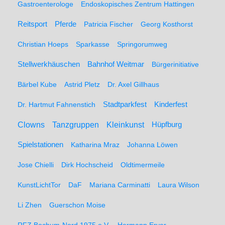
Gastroenterologe
Endoskopisches Zentrum Hattingen
Pferde
Reitsport
Patricia Fischer
Georg Kosthorst
Christian Hoeps
Sparkasse
Springorumweg
Stellwerkhäuschen
Bahnhof Weitmar
Bürgerinitiative
Bärbel Kube
Astrid Pletz
Dr. Axel Gillhaus
Stadtparkfest
Kinderfest
Dr. Hartmut Fahnenstich
Clowns
Tanzgruppen
Kleinkunst
Hüpfburg
Spielstationen
Katharina Mraz
Johanna Löwen
Jose Chielli
Dirk Hochscheid
Oldtimermeile
KunstLichtTor
DaF
Mariana Carminatti
Laura Wilson
Li Zhen
Guerschon Moise