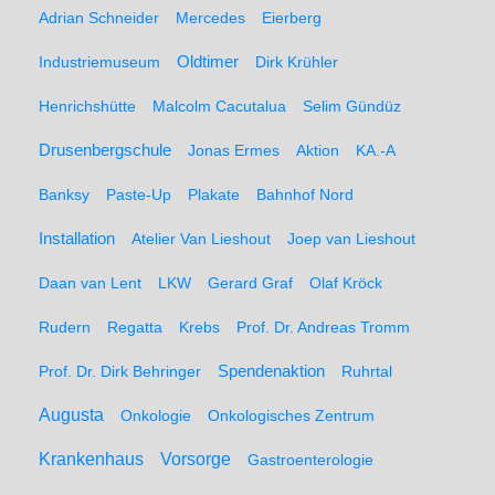
Adrian Schneider
Mercedes
Eierberg
Oldtimer
Industriemuseum
Dirk Krühler
Henrichshütte
Malcolm Cacutalua
Selim Gündüz
Drusenbergschule
Jonas Ermes
Aktion
KA.-A
Banksy
Paste-Up
Plakate
Bahnhof Nord
Installation
Atelier Van Lieshout
Joep van Lieshout
Daan van Lent
LKW
Gerard Graf
Olaf Kröck
Rudern
Regatta
Krebs
Prof. Dr. Andreas Tromm
Spendenaktion
Prof. Dr. Dirk Behringer
Ruhrtal
Augusta
Onkologie
Onkologisches Zentrum
Krankenhaus
Vorsorge
Gastroenterologie