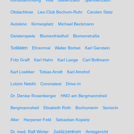
Kunstsammlung
Villa
Gabenzaun
Spendenzaun
Obdachlose
Leo-Club Bochum-Ruhr
Carsten Statz
Autokino
Kirmesplatz
Michael Beckmann
Geisterspiele
Blumenfriedhof
Blumenstraße
Soldaten
Ehrenmal
Walter Borbet
Karl Gerstein
Fritz Graff
Karl Hahn
Karl Lange
Carl Bollmann
Karl Loebker
Tobias Arndt
Karl Amshof
Lolzim Nebihi
Coronatest
Drive-In
Dr. Denise Rosenberger
HNO am Bergmannsheil
Bergmannsheil
Elisabeth Roth
Bochumerin
Seniorin
Alter
Harpener Feld
Sebastian Kopietz
Dr. med. Ralf Winter
Justizzentrum
Amtsgericht