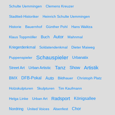
Schulte Uemmingen
Clemens Kreuzer
Stadtteil-Historiker
Heinrich Schulte Uemmingen
Historie
Bauernhof
Günther Pohl
Hans Walitza
Autor
Klaus Toppmöller
Buch
Mahnmal
Kriegerdenkmal
Soldatendenkmal
Dieter Maiweg
Schauspieler
Puppenspieler
Urbanatix
Artistik
Tanz
Show
Street Art
Urban Artistic
BMX
DFB-Pokal
Auto
Bildhauer
Christoph Platz
Holzskulpturen
Skulpturen
Tim Kaufmann
Radsport
Königsallee
Helga Linke
Urban Art
Nordring
Chor
United Voices
Alsenfest