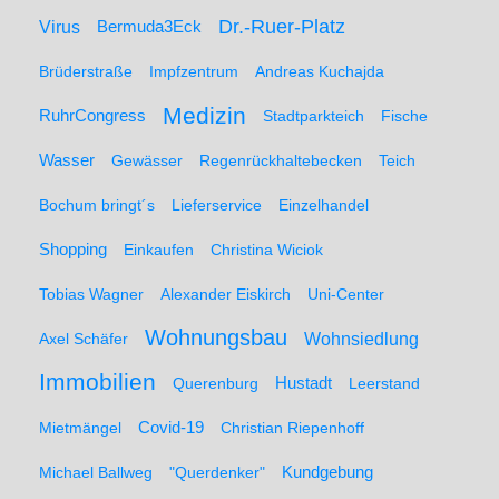
Dr.-Ruer-Platz
Virus
Bermuda3Eck
Brüderstraße
Impfzentrum
Andreas Kuchajda
Medizin
RuhrCongress
Stadtparkteich
Fische
Wasser
Gewässer
Regenrückhaltebecken
Teich
Bochum bringt´s
Lieferservice
Einzelhandel
Shopping
Einkaufen
Christina Wiciok
Tobias Wagner
Alexander Eiskirch
Uni-Center
Wohnungsbau
Wohnsiedlung
Axel Schäfer
Immobilien
Hustadt
Querenburg
Leerstand
Mietmängel
Covid-19
Christian Riepenhoff
Michael Ballweg
"Querdenker"
Kundgebung