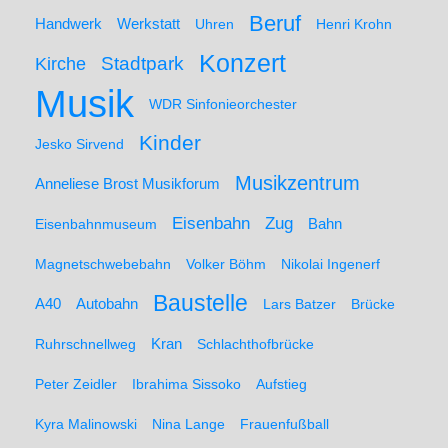
Beruf
Werkstatt
Handwerk
Uhren
Henri Krohn
Konzert
Stadtpark
Kirche
Musik
WDR Sinfonieorchester
Kinder
Jesko Sirvend
Musikzentrum
Anneliese Brost Musikforum
Zug
Eisenbahn
Eisenbahnmuseum
Bahn
Magnetschwebebahn
Volker Böhm
Nikolai Ingenerf
Baustelle
A40
Autobahn
Lars Batzer
Brücke
Ruhrschnellweg
Kran
Schlachthofbrücke
Peter Zeidler
Ibrahima Sissoko
Aufstieg
Kyra Malinowski
Nina Lange
Frauenfußball