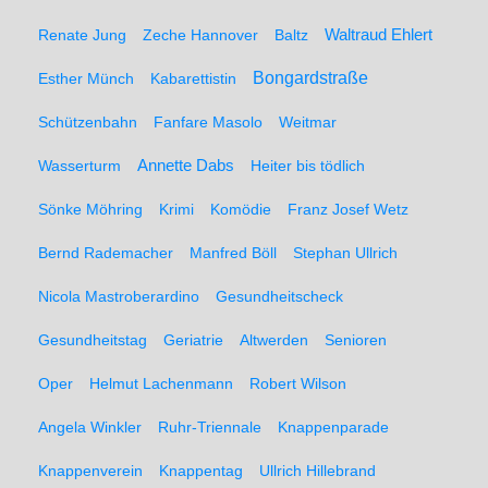
Renate Jung
Zeche Hannover
Baltz
Waltraud Ehlert
Bongardstraße
Esther Münch
Kabarettistin
Schützenbahn
Fanfare Masolo
Weitmar
Annette Dabs
Wasserturm
Heiter bis tödlich
Sönke Möhring
Krimi
Komödie
Franz Josef Wetz
Bernd Rademacher
Manfred Böll
Stephan Ullrich
Nicola Mastroberardino
Gesundheitscheck
Gesundheitstag
Geriatrie
Altwerden
Senioren
Oper
Helmut Lachenmann
Robert Wilson
Angela Winkler
Ruhr-Triennale
Knappenparade
Knappenverein
Knappentag
Ullrich Hillebrand