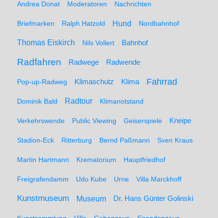
Andrea Donat
Moderatoren
Nachrichten
Hund
Briefmarken
Ralph Hatzold
Nordbahnhof
Thomas Eiskirch
Nils Vollert
Bahnhof
Radfahren
Radwege
Radwende
Fahrrad
Klimaschutz
Klima
Pop-up-Radweg
Radtour
Dominik Bald
Klimanotstand
Kneipe
Verkehrswende
Public Viewing
Geiserspiele
Stadion-Eck
Ritterburg
Bernd Paßmann
Sven Kraus
Martin Hartmann
Krematorium
Hauptfriedhof
Freigrafendamm
Udo Kube
Urne
Villa Marckhoff
Kunstmuseum
Museum
Dr. Hans Günter Golinski