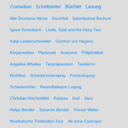
Comedian
Bücher
Lesung
Schriftsteller
Alte Druckerei Herne
Durchfall
Salonfestival Bochum
Igmar Kurenbach
Linda, Todd and the Hairy Two
Katja Leistenschneider
Gunther von Hagens
Präperation
Körperwelten
Plastinate
Anatomie
Angelina Whalley
Tierpräparation
Taxidermi
Richtfest
Schiedsrichterspray
Freistoßspray
Schiedsrichter
RasenBallsport Leipzig
Christian Hochstätter
Rohbau
Golf
Jazz
Helga Bender
Susanne Bender
Florian Walter
Musikalische Trinkhallen-Tour
Ab anne Castroper