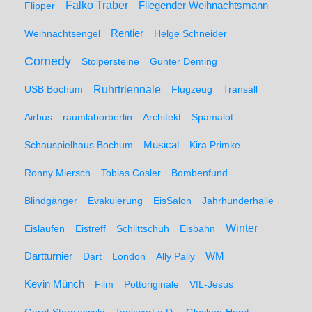
Falko Traber
Flipper
Fliegender Weihnachtsmann
Weihnachtsengel
Rentier
Helge Schneider
Comedy
Stolpersteine
Gunter Deming
Ruhrtriennale
USB Bochum
Flugzeug
Transall
Airbus
raumlaborberlin
Architekt
Spamalot
Schauspielhaus Bochum
Musical
Kira Primke
Ronny Miersch
Tobias Cosler
Bombenfund
Blindgänger
Evakuierung
EisSalon
Jahrhunderhalle
Winter
Eislaufen
Eistreff
Schlittschuh
Eisbahn
WM
Dartturnier
Dart
London
Ally Pally
Kevin Münch
Film
Pottoriginale
VfL-Jesus