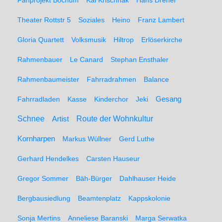
Fanprojekt Bochum
Kai Krischnak
Hans Dreher
Theater Rottstr 5
Soziales
Heino
Franz Lambert
Gloria Quartett
Volksmusik
Hiltrop
Erlöserkirche
Rahmenbauer
Le Canard
Stephan Ensthaler
Rahmenbaumeister
Fahrradrahmen
Balance
Gesang
Fahrradladen
Kasse
Kinderchor
Jeki
Schnee
Route der Wohnkultur
Artist
Kornharpen
Markus Wüllner
Gerd Luthe
Gerhard Hendelkes
Carsten Hauseur
Gregor Sommer
Bäh-Bürger
Dahlhauser Heide
Bergbausiedlung
Beamtenplatz
Kappskolonie
Sonja Mertins
Anneliese Baranski
Marga Serwatka