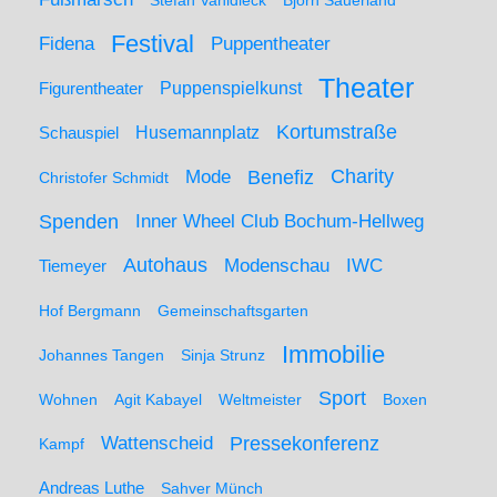
Stefan Vahldieck
Björn Sauerland
Festival
Puppentheater
Fidena
Theater
Figurentheater
Puppenspielkunst
Kortumstraße
Husemannplatz
Schauspiel
Mode
Charity
Benefiz
Christofer Schmidt
Spenden
Inner Wheel Club Bochum-Hellweg
Autohaus
IWC
Modenschau
Tiemeyer
Hof Bergmann
Gemeinschaftsgarten
Immobilie
Johannes Tangen
Sinja Strunz
Sport
Wohnen
Agit Kabayel
Weltmeister
Boxen
Wattenscheid
Pressekonferenz
Kampf
Andreas Luthe
Sahver Münch