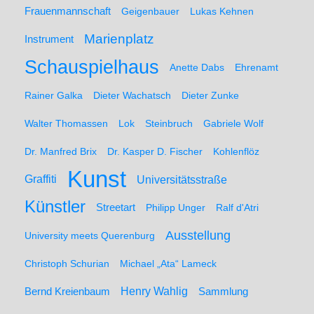
Frauenmannschaft
Geigenbauer
Lukas Kehnen
Marienplatz
Instrument
Schauspielhaus
Anette Dabs
Ehrenamt
Rainer Galka
Dieter Wachatsch
Dieter Zunke
Walter Thomassen
Lok
Steinbruch
Gabriele Wolf
Dr. Manfred Brix
Dr. Kasper D. Fischer
Kohlenflöz
Kunst
Graffiti
Universitätsstraße
Künstler
Streetart
Philipp Unger
Ralf d'Atri
Ausstellung
University meets Querenburg
Christoph Schurian
Michael „Ata“ Lameck
Henry Wahlig
Sammlung
Bernd Kreienbaum