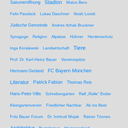
Stadion
Saisoneröffnung
Matus Bero
Felix Passlack
Lukas Daschner
Noah Loosli
Jüdische Gemeinde
Andres Itzhak Bruckner
Synagoge
Religion
Alpakas
Hühner
Herdenschutz
Tiere
Inga Koralewski
Landwirtschaft
Prof. Dr. Karl-Heinz Bauer
Vereinsspitze
FC Bayern München
Hermann Gerland
Literatur
Patrick Fabian
Thomas Reis
Hans-Peter Villis
Schrebengarten
Ralf „Ralle“ Ender
Kleingartenverein
Friedlicher Nachbar
Ab ins Beet
Fritz Bauer Forum
Dr. Irmtrud Wojak
Rainer Tönnes