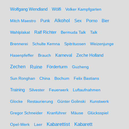
Wolfgang Wendland
Wölfi
Volker Kampfgarten
Alkohol
Mitch Maestro
Punk
Sex
Porno
Bier
Wahlplakat
Ralf Richter
Bermuda Talk
Talk
Brennerei
Schulte Kemna
Spitrituosen
Weizenjunge
Hasenpfeffer
Brauch
Karneval
Zeche Holland
Zechen
Ruine
Förderturm
Guzheng
Sun Ronghan
China
Bochum
Felix Bastians
Training
Silvester
Feuerwerk
Luftaufnahmen
Glocke
Restaurierung
Günter Golinski
Kunstwerk
Gregor Schneider
Kranführer
Mäuse
Glücksspiel
Kabarett
Kabarettist
Opel-Werk
Laer