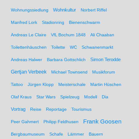
Wohnungssiedlung
Wohnkultur
Norbert Riffel
Manfred Lork
Stadionring
Bienenschwarm
Andreas Le Claire
VfL Bochum 1848
Ali Chaaban
Toilettenhäuschen
Toilette
WC
Schwanenmarkt
Simon Terodde
Andreas Halwer
Barbara Gottschlich
Gertjan Verbeek
Michael Townsend
Musikforum
Tattoo
Jürgen Klopp
Meisterschale
Martin Hüschen
Olaf Kraus
Star Wars
Spielzeug
Modell
Dia
Vortrag
Reise
Reportage
Tourismus
Frank Goosen
Peer Gahmert
Philipp Feldhusen
Bergbaumuseum
Schafe
Lämmer
Bauern