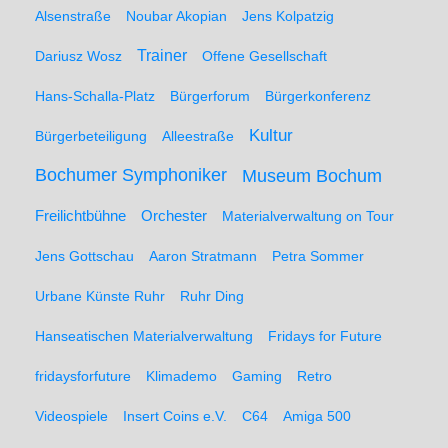
Alsenstraße
Noubar Akopian
Jens Kolpatzig
Trainer
Dariusz Wosz
Offene Gesellschaft
Hans-Schalla-Platz
Bürgerforum
Bürgerkonferenz
Kultur
Bürgerbeteiligung
Alleestraße
Bochumer Symphoniker
Museum Bochum
Freilichtbühne
Orchester
Materialverwaltung on Tour
Jens Gottschau
Aaron Stratmann
Petra Sommer
Urbane Künste Ruhr
Ruhr Ding
Hanseatischen Materialverwaltung
Fridays for Future
fridaysforfuture
Klimademo
Gaming
Retro
Videospiele
Insert Coins e.V.
C64
Amiga 500