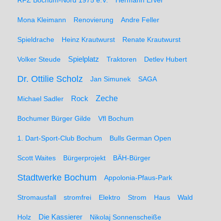
RFZ Bochum-Nord 1975 e.V.
Hermann Erver
Mona Kleimann
Renovierung
Andre Feller
Spieldrache
Heinz Krautwurst
Renate Krautwurst
Spielplatz
Volker Steude
Traktoren
Detlev Hubert
Dr. Ottilie Scholz
Jan Simunek
SAGA
Zeche
Michael Sadler
Rock
Bochumer Bürger Gilde
Vfl Bochum
1. Dart-Sport-Club Bochum
Bulls German Open
Scott Waites
Bürgerprojekt
BÄH-Bürger
Stadtwerke Bochum
Appolonia-Pfaus-Park
Stromausfall
stromfrei
Elektro
Strom
Haus
Wald
Holz
Die Kassierer
Nikolaj Sonnenscheiße