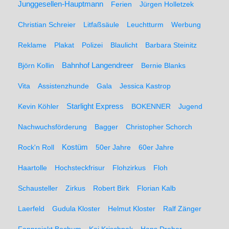
Junggesellen-Hauptmann
Ferien
Jürgen Holletzek
Christian Schreier
Litfaßsäule
Leuchtturm
Werbung
Reklame
Plakat
Polizei
Blaulicht
Barbara Steinitz
Björn Kollin
Bahnhof Langendreer
Bernie Blanks
Vita
Assistenzhunde
Gala
Jessica Kastrop
Kevin Köhler
Starlight Express
BOKENNER
Jugend
Nachwuchsförderung
Bagger
Christopher Schorch
Rock'n Roll
Kostüm
50er Jahre
60er Jahre
Haartolle
Hochsteckfrisur
Flohzirkus
Floh
Schausteller
Zirkus
Robert Birk
Florian Kalb
Laerfeld
Gudula Kloster
Helmut Kloster
Ralf Zänger