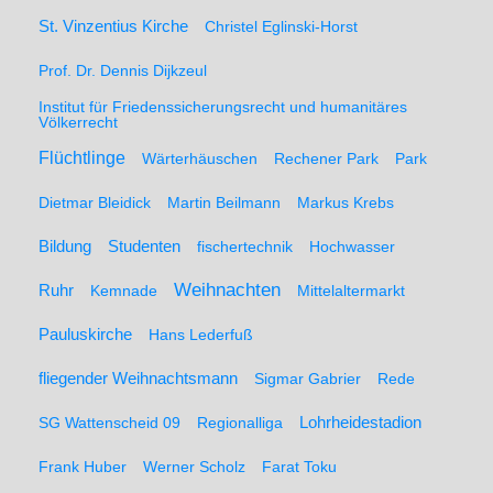
St. Vinzentius Kirche
Christel Eglinski-Horst
Prof. Dr. Dennis Dijkzeul
Institut für Friedenssicherungsrecht und humanitäres
Völkerrecht
Flüchtlinge
Wärterhäuschen
Rechener Park
Park
Dietmar Bleidick
Martin Beilmann
Markus Krebs
Studenten
Bildung
fischertechnik
Hochwasser
Weihnachten
Ruhr
Kemnade
Mittelaltermarkt
Pauluskirche
Hans Lederfuß
fliegender Weihnachtsmann
Sigmar Gabrier
Rede
SG Wattenscheid 09
Regionalliga
Lohrheidestadion
Frank Huber
Werner Scholz
Farat Toku