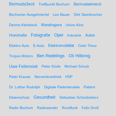
Bermuda3eck
Bermudadreieck
Treffpunkt Bochum
Bochumer Ausgehviertel
Leo Bauer
Dirk Steinbrecher
Dennis Kleinbeck
Mandragora
Union-Kino
Fotografie
Opel
Huestraße
Industrie
Autos
Elektro-Auto
E-Auto
Elektromobilität
Cetin Timur
Ben Redelings
Oli Hilbring
Tropos Motors
Uwe Fellensiek
Peter Közle
Michael Schulz
Peter Krause
Nervenkrankheit
HSP
Dr. Lothar Rudolph
Digitale Patientenakte
Patient
Gesundheit
Datenschutz
Sebastian Schindzielorz
Radio Bochum
Radiosender
Rundfunk
Felix Groß