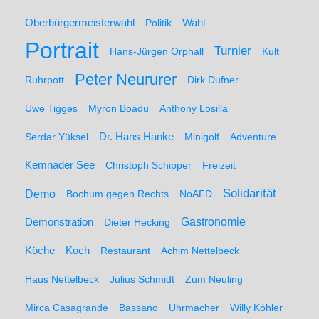
Oberbürgermeisterwahl
Politik
Wahl
Portrait
Turnier
Hans-Jürgen Orphall
Kult
Peter Neururer
Ruhrpott
Dirk Dufner
Uwe Tigges
Myron Boadu
Anthony Losilla
Serdar Yüksel
Dr. Hans Hanke
Minigolf
Adventure
Kemnader See
Christoph Schipper
Freizeit
Solidarität
Demo
Bochum gegen Rechts
NoAFD
Demonstration
Gastronomie
Dieter Hecking
Koch
Köche
Restaurant
Achim Nettelbeck
Haus Nettelbeck
Julius Schmidt
Zum Neuling
Mirca Casagrande
Bassano
Uhrmacher
Willy Köhler