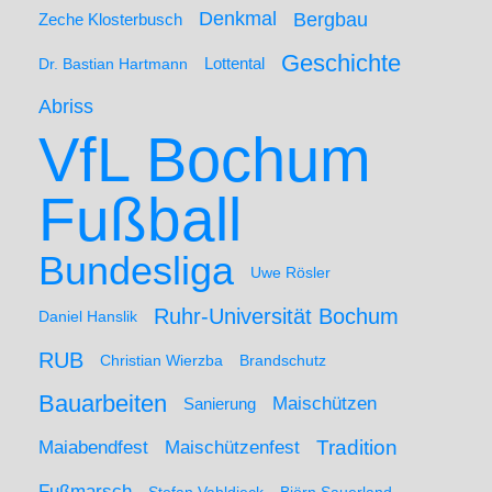
Denkmal
Bergbau
Zeche Klosterbusch
Geschichte
Lottental
Dr. Bastian Hartmann
Abriss
VfL Bochum
Fußball
Bundesliga
Uwe Rösler
Ruhr-Universität Bochum
Daniel Hanslik
RUB
Christian Wierzba
Brandschutz
Bauarbeiten
Maischützen
Sanierung
Maiabendfest
Maischützenfest
Tradition
Fußmarsch