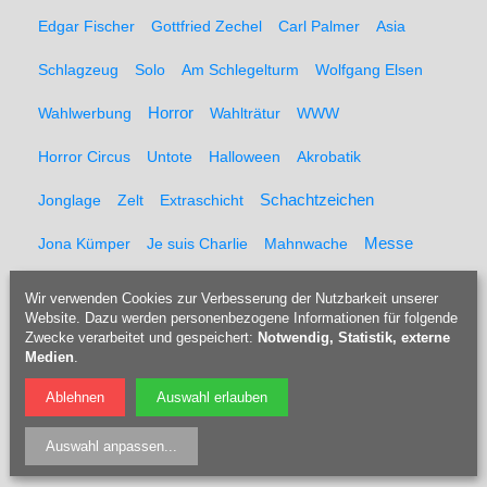
Edgar Fischer
Gottfried Zechel
Carl Palmer
Asia
Schlagzeug
Solo
Am Schlegelturm
Wolfgang Elsen
Wahlwerbung
Horror
Wahlträtur
WWW
Horror Circus
Untote
Halloween
Akrobatik
Schachtzeichen
Jonglage
Zelt
Extraschicht
Messe
Jona Kümper
Je suis Charlie
Mahnwache
Artisten
Frank Heinemann
Uwe Leifeld
Artistik
Wir verwenden Cookies zur Verbesserung der Nutzbarkeit unserer
Website. Dazu werden personenbezogene Informationen für folgende
Liveticker
Mannschaftsfoto
Fanclub
Fans
Zwecke verarbeitet und gespeichert:
Notwendig, Statistik, externe
Medien
.
Klartext 1848
Michael Wurst
Christian Tiffert
Ablehnen
Auswahl erlauben
Richard Sukuta-Pasu
Willi Dorner
Auswahl anpassen
...
Magdalene Anna Dieke
Judith Abegg
Rusty