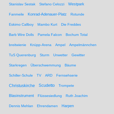
Stanislav Sestak
Stefano Celozzi
Westpark
Fanmeile
Konrad-Adenauer-Platz
Rotunde
Eskimo Callboy
Mambo Kurt
Die Freddes
Barb Wire Dolls
Pamela Falcon
Bochum Total
breitwienie
Knüpp-Arena
Ampel
Ampelmännchen
TuS Querenburg
Sturm
Unwetter
Gewitter
Starkregen
Überschwemmung
Bäume
Schiller-Schule
TV
ARD
Fernsehserie
Christuskirche
Scudetto
Trompete
Blasinstrument
Flüssesiedlung
Ruth Joachim
Dennis Mehlan
Ehrendamen
Harpen