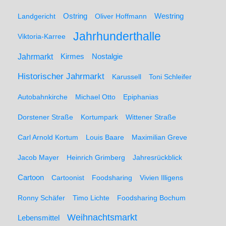
Ostring
Westring
Landgericht
Oliver Hoffmann
Jahrhunderthalle
Viktoria-Karree
Jahrmarkt
Kirmes
Nostalgie
Historischer Jahrmarkt
Karussell
Toni Schleifer
Autobahnkirche
Michael Otto
Epiphanias
Dorstener Straße
Kortumpark
Wittener Straße
Carl Arnold Kortum
Louis Baare
Maximilian Greve
Jacob Mayer
Heinrich Grimberg
Jahresrückblick
Cartoon
Cartoonist
Foodsharing
Vivien Illigens
Ronny Schäfer
Timo Lichte
Foodsharing Bochum
Weihnachtsmarkt
Lebensmittel