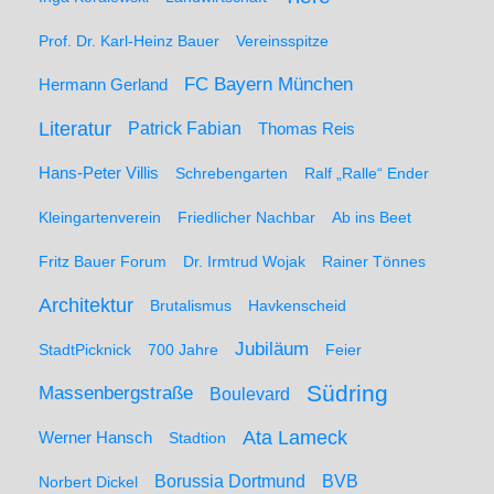
Prof. Dr. Karl-Heinz Bauer
Vereinsspitze
FC Bayern München
Hermann Gerland
Literatur
Patrick Fabian
Thomas Reis
Hans-Peter Villis
Schrebengarten
Ralf „Ralle“ Ender
Kleingartenverein
Friedlicher Nachbar
Ab ins Beet
Fritz Bauer Forum
Dr. Irmtrud Wojak
Rainer Tönnes
Architektur
Brutalismus
Havkenscheid
Jubiläum
StadtPicknick
700 Jahre
Feier
Südring
Massenbergstraße
Boulevard
Ata Lameck
Werner Hansch
Stadtion
Borussia Dortmund
BVB
Norbert Dickel