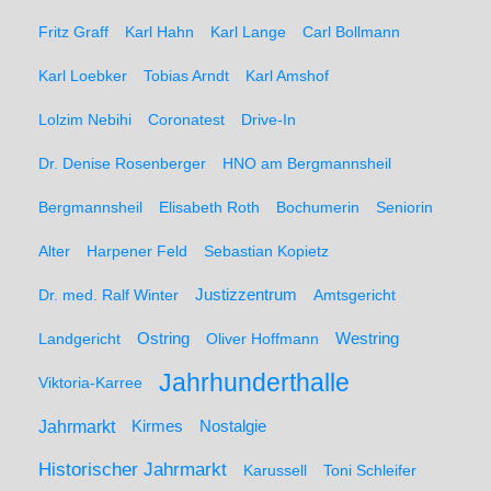
Fritz Graff
Karl Hahn
Karl Lange
Carl Bollmann
Karl Loebker
Tobias Arndt
Karl Amshof
Lolzim Nebihi
Coronatest
Drive-In
Dr. Denise Rosenberger
HNO am Bergmannsheil
Bergmannsheil
Elisabeth Roth
Bochumerin
Seniorin
Alter
Harpener Feld
Sebastian Kopietz
Dr. med. Ralf Winter
Justizzentrum
Amtsgericht
Ostring
Westring
Landgericht
Oliver Hoffmann
Jahrhunderthalle
Viktoria-Karree
Jahrmarkt
Kirmes
Nostalgie
Historischer Jahrmarkt
Karussell
Toni Schleifer