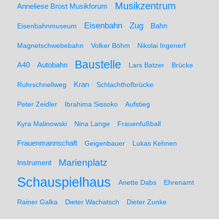
Musikzentrum
Anneliese Brost Musikforum
Zug
Eisenbahn
Eisenbahnmuseum
Bahn
Magnetschwebebahn
Volker Böhm
Nikolai Ingenerf
Baustelle
A40
Autobahn
Lars Batzer
Brücke
Ruhrschnellweg
Kran
Schlachthofbrücke
Peter Zeidler
Ibrahima Sissoko
Aufstieg
Kyra Malinowski
Nina Lange
Frauenfußball
Frauenmannschaft
Geigenbauer
Lukas Kehnen
Marienplatz
Instrument
Schauspielhaus
Anette Dabs
Ehrenamt
Rainer Galka
Dieter Wachatsch
Dieter Zunke