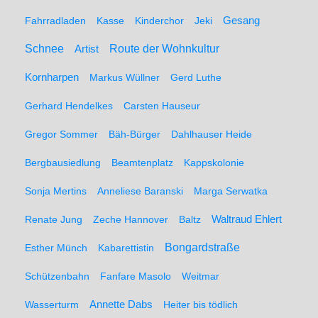
Gesang
Fahrradladen
Kasse
Kinderchor
Jeki
Schnee
Route der Wohnkultur
Artist
Kornharpen
Markus Wüllner
Gerd Luthe
Gerhard Hendelkes
Carsten Hauseur
Gregor Sommer
Bäh-Bürger
Dahlhauser Heide
Bergbausiedlung
Beamtenplatz
Kappskolonie
Sonja Mertins
Anneliese Baranski
Marga Serwatka
Renate Jung
Zeche Hannover
Baltz
Waltraud Ehlert
Bongardstraße
Esther Münch
Kabarettistin
Schützenbahn
Fanfare Masolo
Weitmar
Annette Dabs
Wasserturm
Heiter bis tödlich