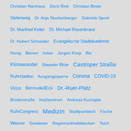
Christian Nienhaus
Doris Rink
Christian Binde
Stelenweg
Dr. Anja Stuckenberger
Gabriele Spork
Dr. Manfred Keller
Dr. Michael Rosenkranz
Dr. Hubert Schneider
Evangelische Stadtakademie
Honig
Bienen
Imker
Jürgen Knop
Bio
Castroper Straße
Klimawandel
Stiepeler Blüte
Corona
Ruhrstadion
COVID-19
Ausgangssperre
Dr.-Ruer-Platz
Virus
Bermuda3Eck
Brüderstraße
Impfzentrum
Andreas Kuchajda
Medizin
RuhrCongress
Stadtparkteich
Fische
Wasser
Gewässer
Regenrückhaltebecken
Teich