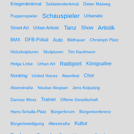
Kriegerdenkmal
Soldatendenkmal
Dieter Maiweg
Schauspieler
Puppenspieler
Urbanatix
Artistik
Tanz
Show
Street Art
Urban Artistic
BMX
DFB-Pokal
Auto
Bildhauer
Christoph Platz
Holzskulpturen
Skulpturen
Tim Kaufmann
Radsport
Königsallee
Helga Linke
Urban Art
Nordring
Chor
United Voices
Alsenfest
Alsenstraße
Noubar Akopian
Jens Kolpatzig
Trainer
Dariusz Wosz
Offene Gesellschaft
Hans-Schalla-Platz
Bürgerforum
Bürgerkonferenz
Kultur
Bürgerbeteiligung
Alleestraße