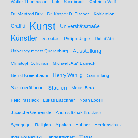
Walter Thomassen
Lok
Steinbruch
Gabriele Wolf
Dr. Manfred Brix
Dr. Kasper D. Fischer
Kohlenflöz
Kunst
Graffiti
Universitätsstraße
Künstler
Streetart
Philipp Unger
Ralf d'Atri
Ausstellung
University meets Querenburg
Christoph Schurian
Michael „Ata“ Lameck
Henry Wahlig
Sammlung
Bernd Kreienbaum
Stadion
Saisoneröffnung
Matus Bero
Felix Passlack
Lukas Daschner
Noah Loosli
Jüdische Gemeinde
Andres Itzhak Bruckner
Synagoge
Religion
Alpakas
Hühner
Herdenschutz
Tiere
Inga Koralewski
Landwirtschaft