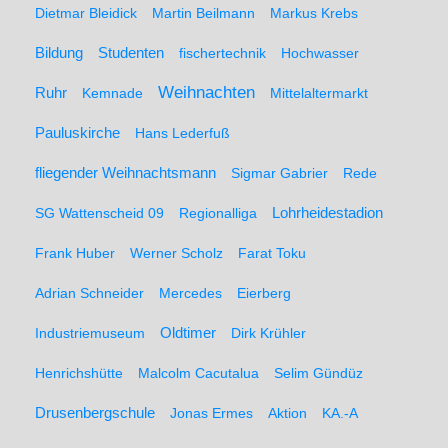
Dietmar Bleidick
Martin Beilmann
Markus Krebs
Studenten
Bildung
fischertechnik
Hochwasser
Weihnachten
Ruhr
Kemnade
Mittelaltermarkt
Pauluskirche
Hans Lederfuß
fliegender Weihnachtsmann
Sigmar Gabrier
Rede
SG Wattenscheid 09
Regionalliga
Lohrheidestadion
Frank Huber
Werner Scholz
Farat Toku
Adrian Schneider
Mercedes
Eierberg
Oldtimer
Industriemuseum
Dirk Krühler
Henrichshütte
Malcolm Cacutalua
Selim Gündüz
Drusenbergschule
Jonas Ermes
Aktion
KA.-A