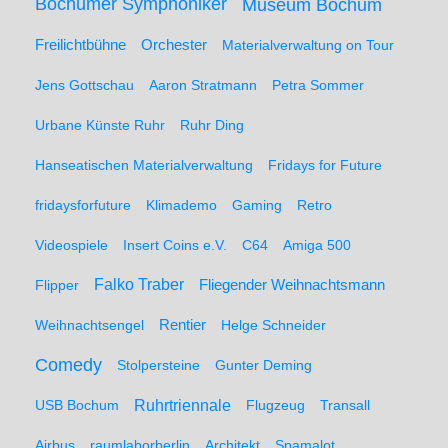
Bochumer Symphoniker
Museum Bochum
Freilichtbühne
Orchester
Materialverwaltung on Tour
Jens Gottschau
Aaron Stratmann
Petra Sommer
Urbane Künste Ruhr
Ruhr Ding
Hanseatischen Materialverwaltung
Fridays for Future
fridaysforfuture
Klimademo
Gaming
Retro
Videospiele
Insert Coins e.V.
C64
Amiga 500
Falko Traber
Flipper
Fliegender Weihnachtsmann
Weihnachtsengel
Rentier
Helge Schneider
Comedy
Stolpersteine
Gunter Deming
Ruhrtriennale
USB Bochum
Flugzeug
Transall
Airbus
raumlaborberlin
Architekt
Spamalot