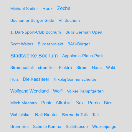
Zeche
Michael Sadler
Rock
Bochumer Bürger Gilde
Vfl Bochum
1. Dart-Sport-Club Bochum
Bulls German Open
Scott Waites
Bürgerprojekt
BÄH-Bürger
Stadtwerke Bochum
Appolonia-Pfaus-Park
Stromausfall
stromfrei
Elektro
Strom
Haus
Wald
Holz
Die Kassierer
Nikolaj Sonnenscheiße
Wolfgang Wendland
Wölfi
Volker Kampfgarten
Alkohol
Mitch Maestro
Punk
Sex
Porno
Bier
Wahlplakat
Ralf Richter
Bermuda Talk
Talk
Brennerei
Schulte Kemna
Spitrituosen
Weizenjunge