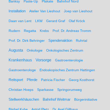
Banksy
Paste-Up
Plakate
Bahnhof Nord
Installation
Atelier Van Lieshout
Joep van Lieshout
Daan van Lent
LKW
Gerard Graf
Olaf Kröck
Rudern
Regatta
Krebs
Prof. Dr. Andreas Tromm
Spendenaktion
Prof. Dr. Dirk Behringer
Ruhrtal
Augusta
Onkologie
Onkologisches Zentrum
Krankenhaus
Vorsorge
Gastroenterologie
Gastroenterologe
Endoskopisches Zentrum Hattingen
Pferde
Reitsport
Patricia Fischer
Georg Kosthorst
Christian Hoeps
Sparkasse
Springorumweg
Stellwerkhäuschen
Bahnhof Weitmar
Bürgerinitiative
Bärbel Kube
Astrid Pletz
Dr. Axel Gillhaus