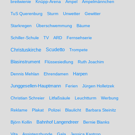
breitwienie
Knüpp-Arena
Ampel
Ampelmännchen
TuS Querenburg
Sturm
Unwetter
Gewitter
Starkregen
Überschwemmung
Bäume
Schiller-Schule
TV
ARD
Fernsehserie
Christuskirche
Scudetto
Trompete
Blasinstrument
Flüssesiedlung
Ruth Joachim
Dennis Mehlan
Ehrendamen
Harpen
Junggesellen-Hauptmann
Ferien
Jürgen Holletzek
Christian Schreier
Litfaßsäule
Leuchtturm
Werbung
Reklame
Plakat
Polizei
Blaulicht
Barbara Steinitz
Björn Kollin
Bahnhof Langendreer
Bernie Blanks
Vita
Assistenzhunde
Gala
Jessica Kastrop