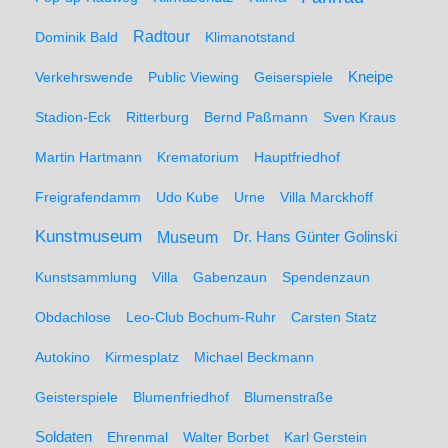
Radtour
Dominik Bald
Klimanotstand
Kneipe
Verkehrswende
Public Viewing
Geiserspiele
Stadion-Eck
Ritterburg
Bernd Paßmann
Sven Kraus
Martin Hartmann
Krematorium
Hauptfriedhof
Freigrafendamm
Udo Kube
Urne
Villa Marckhoff
Kunstmuseum
Museum
Dr. Hans Günter Golinski
Kunstsammlung
Villa
Gabenzaun
Spendenzaun
Obdachlose
Leo-Club Bochum-Ruhr
Carsten Statz
Autokino
Kirmesplatz
Michael Beckmann
Geisterspiele
Blumenfriedhof
Blumenstraße
Soldaten
Ehrenmal
Walter Borbet
Karl Gerstein