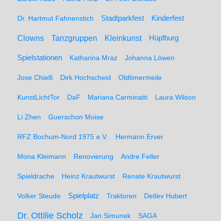
Stadtparkfest
Kinderfest
Dr. Hartmut Fahnenstich
Clowns
Tanzgruppen
Kleinkunst
Hüpfburg
Spielstationen
Katharina Mraz
Johanna Löwen
Jose Chielli
Dirk Hochscheid
Oldtimermeile
KunstLichtTor
DaF
Mariana Carminatti
Laura Wilson
Li Zhen
Guerschon Moise
RFZ Bochum-Nord 1975 e.V.
Hermann Erver
Mona Kleimann
Renovierung
Andre Feller
Spieldrache
Heinz Krautwurst
Renate Krautwurst
Spielplatz
Volker Steude
Traktoren
Detlev Hubert
Dr. Ottilie Scholz
Jan Simunek
SAGA