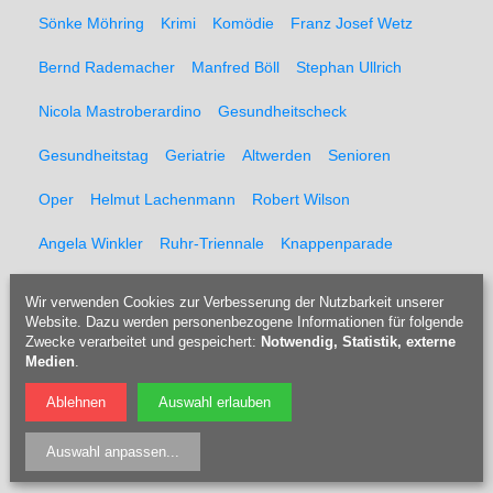
Sönke Möhring
Krimi
Komödie
Franz Josef Wetz
Bernd Rademacher
Manfred Böll
Stephan Ullrich
Nicola Mastroberardino
Gesundheitscheck
Gesundheitstag
Geriatrie
Altwerden
Senioren
Oper
Helmut Lachenmann
Robert Wilson
Angela Winkler
Ruhr-Triennale
Knappenparade
Knappenverein
Knappentag
Ullrich Hillebrand
Wir verwenden Cookies zur Verbesserung der Nutzbarkeit unserer
Website. Dazu werden personenbezogene Informationen für folgende
Edgar Fischer
Gottfried Zechel
Carl Palmer
Asia
Zwecke verarbeitet und gespeichert:
Notwendig, Statistik, externe
Medien
.
Schlagzeug
Solo
Am Schlegelturm
Wolfgang Elsen
Ablehnen
Auswahl erlauben
Wahlwerbung
Horror
Wahlträtur
WWW
Auswahl anpassen
...
Horror Circus
Untote
Halloween
Akrobatik