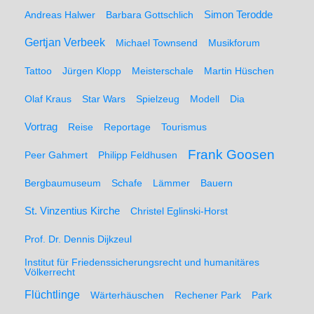
Simon Terodde
Andreas Halwer
Barbara Gottschlich
Gertjan Verbeek
Michael Townsend
Musikforum
Tattoo
Jürgen Klopp
Meisterschale
Martin Hüschen
Olaf Kraus
Star Wars
Spielzeug
Modell
Dia
Vortrag
Reise
Reportage
Tourismus
Frank Goosen
Peer Gahmert
Philipp Feldhusen
Bergbaumuseum
Schafe
Lämmer
Bauern
St. Vinzentius Kirche
Christel Eglinski-Horst
Prof. Dr. Dennis Dijkzeul
Institut für Friedenssicherungsrecht und humanitäres
Völkerrecht
Flüchtlinge
Wärterhäuschen
Rechener Park
Park