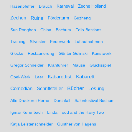
Hasenpfeffer
Brauch
Karneval
Zeche Holland
Zechen
Ruine
Förderturm
Guzheng
Sun Ronghan
China
Bochum
Felix Bastians
Training
Silvester
Feuerwerk
Luftaufnahmen
Glocke
Restaurierung
Günter Golinski
Kunstwerk
Gregor Schneider
Kranführer
Mäuse
Glücksspiel
Kabarett
Kabarettist
Opel-Werk
Laer
Comedian
Bücher
Lesung
Schriftsteller
Alte Druckerei Herne
Durchfall
Salonfestival Bochum
Igmar Kurenbach
Linda, Todd and the Hairy Two
Katja Leistenschneider
Gunther von Hagens