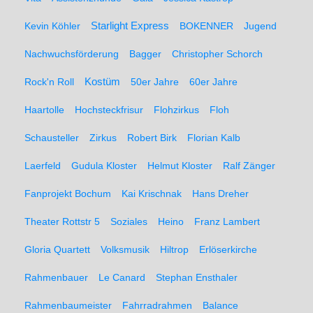
Kevin Köhler
Starlight Express
BOKENNER
Jugend
Nachwuchsförderung
Bagger
Christopher Schorch
Rock'n Roll
Kostüm
50er Jahre
60er Jahre
Haartolle
Hochsteckfrisur
Flohzirkus
Floh
Schausteller
Zirkus
Robert Birk
Florian Kalb
Laerfeld
Gudula Kloster
Helmut Kloster
Ralf Zänger
Fanprojekt Bochum
Kai Krischnak
Hans Dreher
Theater Rottstr 5
Soziales
Heino
Franz Lambert
Gloria Quartett
Volksmusik
Hiltrop
Erlöserkirche
Rahmenbauer
Le Canard
Stephan Ensthaler
Rahmenbaumeister
Fahrradrahmen
Balance