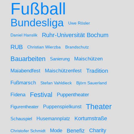
Fußball
Bundesliga
Uwe Rösler
Ruhr-Universität Bochum
Daniel Hanslik
RUB
Christian Wierzba
Brandschutz
Bauarbeiten
Maischützen
Sanierung
Maiabendfest
Maischützenfest
Tradition
Fußmarsch
Stefan Vahldieck
Björn Sauerland
Festival
Puppentheater
Fidena
Theater
Figurentheater
Puppenspielkunst
Kortumstraße
Husemannplatz
Schauspiel
Mode
Charity
Benefiz
Christofer Schmidt