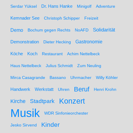
Serdar Yüksel
Dr. Hans Hanke
Minigolf
Adventure
Kemnader See
Christoph Schipper
Freizeit
Solidarität
Demo
Bochum gegen Rechts
NoAFD
Demonstration
Gastronomie
Dieter Hecking
Koch
Köche
Restaurant
Achim Nettelbeck
Haus Nettelbeck
Julius Schmidt
Zum Neuling
Mirca Casagrande
Bassano
Uhrmacher
Willy Köhler
Beruf
Werkstatt
Handwerk
Uhren
Henri Krohn
Konzert
Stadtpark
Kirche
Musik
WDR Sinfonieorchester
Kinder
Jesko Sirvend