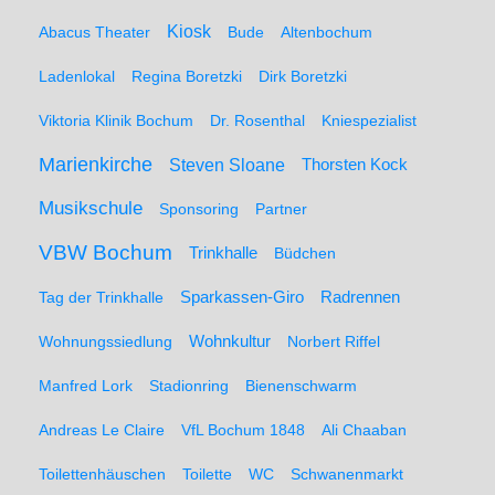
Kiosk
Abacus Theater
Bude
Altenbochum
Ladenlokal
Regina Boretzki
Dirk Boretzki
Viktoria Klinik Bochum
Dr. Rosenthal
Kniespezialist
Marienkirche
Steven Sloane
Thorsten Kock
Musikschule
Sponsoring
Partner
VBW Bochum
Trinkhalle
Büdchen
Sparkassen-Giro
Radrennen
Tag der Trinkhalle
Wohnungssiedlung
Wohnkultur
Norbert Riffel
Manfred Lork
Stadionring
Bienenschwarm
Andreas Le Claire
VfL Bochum 1848
Ali Chaaban
Toilettenhäuschen
Toilette
WC
Schwanenmarkt