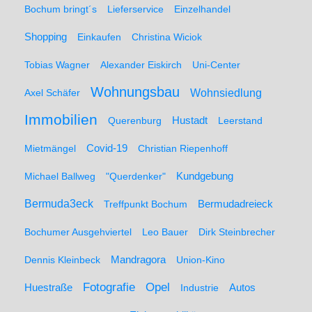
Bochum bringt´s
Lieferservice
Einzelhandel
Shopping
Einkaufen
Christina Wiciok
Tobias Wagner
Alexander Eiskirch
Uni-Center
Wohnungsbau
Wohnsiedlung
Axel Schäfer
Immobilien
Hustadt
Querenburg
Leerstand
Mietmängel
Covid-19
Christian Riepenhoff
Michael Ballweg
"Querdenker"
Kundgebung
Bermuda3eck
Bermudadreieck
Treffpunkt Bochum
Bochumer Ausgehviertel
Leo Bauer
Dirk Steinbrecher
Dennis Kleinbeck
Mandragora
Union-Kino
Fotografie
Opel
Huestraße
Industrie
Autos