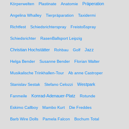
Präperation
Körperwelten
Plastinate
Anatomie
Angelina Whalley
Tierpräparation
Taxidermi
Richtfest
Schiedsrichterspray
Freistoßspray
Schiedsrichter
RasenBallsport Leipzig
Christian Hochstätter
Rohbau
Golf
Jazz
Helga Bender
Susanne Bender
Florian Walter
Musikalische Trinkhallen-Tour
Ab anne Castroper
Stanislav Sestak
Stefano Celozzi
Westpark
Fanmeile
Konrad-Adenauer-Platz
Rotunde
Eskimo Callboy
Mambo Kurt
Die Freddes
Barb Wire Dolls
Pamela Falcon
Bochum Total