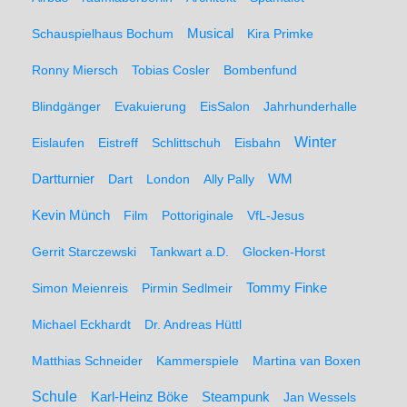
Schauspielhaus Bochum
Musical
Kira Primke
Ronny Miersch
Tobias Cosler
Bombenfund
Blindgänger
Evakuierung
EisSalon
Jahrhunderhalle
Winter
Eislaufen
Eistreff
Schlittschuh
Eisbahn
WM
Dartturnier
Dart
London
Ally Pally
Kevin Münch
Film
Pottoriginale
VfL-Jesus
Gerrit Starczewski
Tankwart a.D.
Glocken-Horst
Simon Meienreis
Pirmin Sedlmeir
Tommy Finke
Michael Eckhardt
Dr. Andreas Hüttl
Matthias Schneider
Kammerspiele
Martina van Boxen
Schule
Karl-Heinz Böke
Steampunk
Jan Wessels