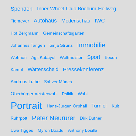
Spenden
Inner Wheel Club Bochum-Hellweg
Autohaus
IWC
Modenschau
Tiemeyer
Hof Bergmann
Gemeinschaftsgarten
Immobilie
Johannes Tangen
Sinja Strunz
Sport
Wohnen
Agit Kabayel
Weltmeister
Boxen
Wattenscheid
Pressekonferenz
Kampf
Andreas Luthe
Sahver Münch
Oberbürgermeisterwahl
Politik
Wahl
Portrait
Turnier
Hans-Jürgen Orphall
Kult
Peter Neururer
Ruhrpott
Dirk Dufner
Uwe Tigges
Myron Boadu
Anthony Losilla