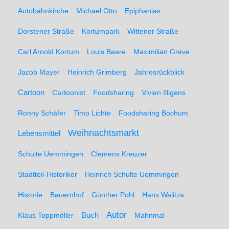
Autobahnkirche
Michael Otto
Epiphanias
Dorstener Straße
Kortumpark
Wittener Straße
Carl Arnold Kortum
Louis Baare
Maximilian Greve
Jacob Mayer
Heinrich Grimberg
Jahresrückblick
Cartoon
Cartoonist
Foodsharing
Vivien Illigens
Ronny Schäfer
Timo Lichte
Foodsharing Bochum
Weihnachtsmarkt
Lebensmittel
Schulte Uemmingen
Clemens Kreuzer
Stadtteil-Historiker
Heinrich Schulte Uemmingen
Historie
Bauernhof
Günther Pohl
Hans Walitza
Autor
Klaus Toppmöller
Buch
Mahnmal