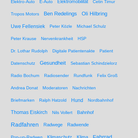
Elektro-Auto
E-Auto
Elektromobilität
Cetin Timur
Ben Redelings
Oli Hilbring
Tropos Motors
Uwe Fellensiek
Peter Közle
Michael Schulz
Peter Krause
Nervenkrankheit
HSP
Dr. Lothar Rudolph
Digitale Patientenakte
Patient
Gesundheit
Datenschutz
Sebastian Schindzielorz
Radio Bochum
Radiosender
Rundfunk
Felix Groß
Andrea Donat
Moderatoren
Nachrichten
Hund
Briefmarken
Ralph Hatzold
Nordbahnhof
Thomas Eiskirch
Nils Vollert
Bahnhof
Radfahren
Radwege
Radwende
Fahrrad
Klimaschutz
Klima
Pop-up-Radweg