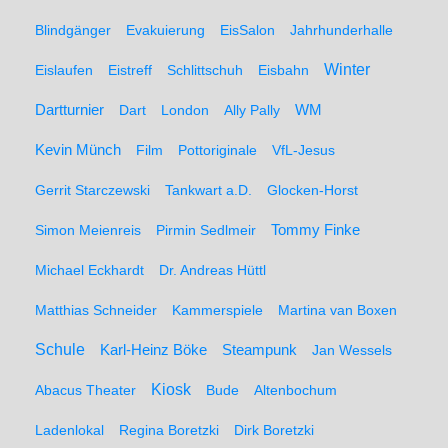
Blindgänger
Evakuierung
EisSalon
Jahrhunderhalle
Winter
Eislaufen
Eistreff
Schlittschuh
Eisbahn
WM
Dartturnier
Dart
London
Ally Pally
Kevin Münch
Film
Pottoriginale
VfL-Jesus
Gerrit Starczewski
Tankwart a.D.
Glocken-Horst
Simon Meienreis
Pirmin Sedlmeir
Tommy Finke
Michael Eckhardt
Dr. Andreas Hüttl
Matthias Schneider
Kammerspiele
Martina van Boxen
Schule
Karl-Heinz Böke
Steampunk
Jan Wessels
Kiosk
Abacus Theater
Bude
Altenbochum
Ladenlokal
Regina Boretzki
Dirk Boretzki