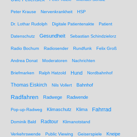
Peter Krause
Nervenkrankheit
HSP
Dr. Lothar Rudolph
Digitale Patientenakte
Patient
Gesundheit
Datenschutz
Sebastian Schindzielorz
Radio Bochum
Radiosender
Rundfunk
Felix Groß
Andrea Donat
Moderatoren
Nachrichten
Hund
Briefmarken
Ralph Hatzold
Nordbahnhof
Thomas Eiskirch
Nils Vollert
Bahnhof
Radfahren
Radwege
Radwende
Fahrrad
Klimaschutz
Klima
Pop-up-Radweg
Radtour
Dominik Bald
Klimanotstand
Kneipe
Verkehrswende
Public Viewing
Geiserspiele