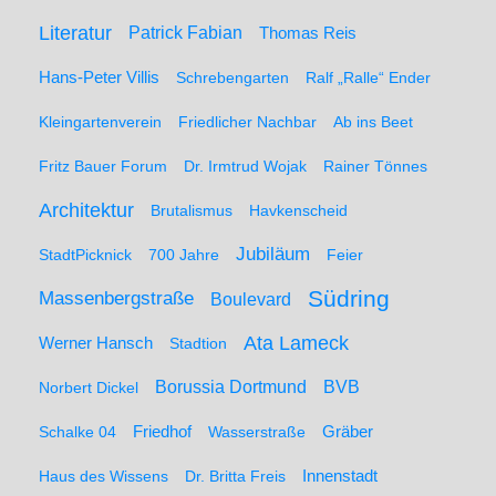
Literatur
Patrick Fabian
Thomas Reis
Hans-Peter Villis
Schrebengarten
Ralf „Ralle“ Ender
Kleingartenverein
Friedlicher Nachbar
Ab ins Beet
Fritz Bauer Forum
Dr. Irmtrud Wojak
Rainer Tönnes
Architektur
Brutalismus
Havkenscheid
Jubiläum
StadtPicknick
700 Jahre
Feier
Südring
Massenbergstraße
Boulevard
Ata Lameck
Werner Hansch
Stadtion
Borussia Dortmund
BVB
Norbert Dickel
Friedhof
Gräber
Schalke 04
Wasserstraße
Haus des Wissens
Dr. Britta Freis
Innenstadt