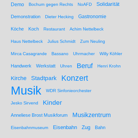
Solidarität
Demo
Bochum gegen Rechts
NoAFD
Demonstration
Gastronomie
Dieter Hecking
Koch
Köche
Restaurant
Achim Nettelbeck
Haus Nettelbeck
Julius Schmidt
Zum Neuling
Mirca Casagrande
Bassano
Uhrmacher
Willy Köhler
Beruf
Werkstatt
Handwerk
Uhren
Henri Krohn
Konzert
Stadtpark
Kirche
Musik
WDR Sinfonieorchester
Kinder
Jesko Sirvend
Musikzentrum
Anneliese Brost Musikforum
Zug
Eisenbahn
Eisenbahnmuseum
Bahn