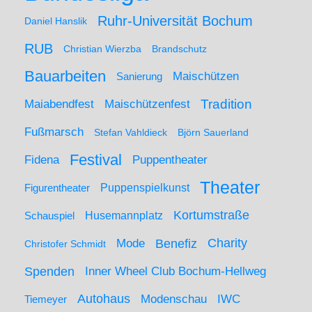
Ruhr-Universität Bochum
Daniel Hanslik
RUB
Christian Wierzba
Brandschutz
Bauarbeiten
Maischützen
Sanierung
Maiabendfest
Maischützenfest
Tradition
Fußmarsch
Stefan Vahldieck
Björn Sauerland
Festival
Puppentheater
Fidena
Theater
Figurentheater
Puppenspielkunst
Kortumstraße
Husemannplatz
Schauspiel
Mode
Charity
Benefiz
Christofer Schmidt
Spenden
Inner Wheel Club Bochum-Hellweg
Autohaus
IWC
Modenschau
Tiemeyer