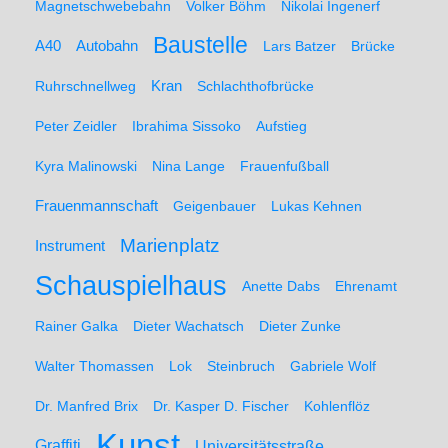
Magnetschwebebahn
Volker Böhm
Nikolai Ingenerf
Baustelle
A40
Autobahn
Lars Batzer
Brücke
Ruhrschnellweg
Kran
Schlachthofbrücke
Peter Zeidler
Ibrahima Sissoko
Aufstieg
Kyra Malinowski
Nina Lange
Frauenfußball
Frauenmannschaft
Geigenbauer
Lukas Kehnen
Marienplatz
Instrument
Schauspielhaus
Anette Dabs
Ehrenamt
Rainer Galka
Dieter Wachatsch
Dieter Zunke
Walter Thomassen
Lok
Steinbruch
Gabriele Wolf
Dr. Manfred Brix
Dr. Kasper D. Fischer
Kohlenflöz
Kunst
Graffiti
Universitätsstraße