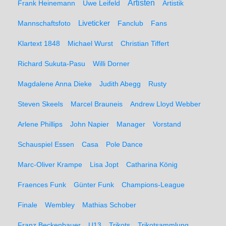
Artisten
Frank Heinemann
Uwe Leifeld
Artistik
Liveticker
Mannschaftsfoto
Fanclub
Fans
Klartext 1848
Michael Wurst
Christian Tiffert
Richard Sukuta-Pasu
Willi Dorner
Magdalene Anna Dieke
Judith Abegg
Rusty
Steven Skeels
Marcel Brauneis
Andrew Lloyd Webber
Arlene Phillips
John Napier
Manager
Vorstand
Schauspiel Essen
Casa
Pole Dance
Marc-Oliver Krampe
Lisa Jopt
Catharina König
Fraences Funk
Günter Funk
Champions-League
Finale
Wembley
Mathias Schober
Franz Beckenbauer
U13
Trikots
Trikotsammlung