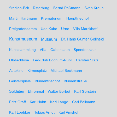
Stadion-Eck
Ritterburg
Bernd Paßmann
Sven Kraus
Martin Hartmann
Krematorium
Hauptfriedhof
Freigrafendamm
Udo Kube
Urne
Villa Marckhoff
Kunstmuseum
Museum
Dr. Hans Günter Golinski
Kunstsammlung
Villa
Gabenzaun
Spendenzaun
Obdachlose
Leo-Club Bochum-Ruhr
Carsten Statz
Autokino
Kirmesplatz
Michael Beckmann
Geisterspiele
Blumenfriedhof
Blumenstraße
Soldaten
Ehrenmal
Walter Borbet
Karl Gerstein
Fritz Graff
Karl Hahn
Karl Lange
Carl Bollmann
Karl Loebker
Tobias Arndt
Karl Amshof