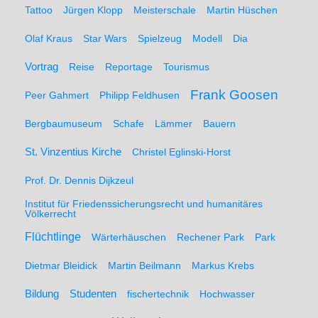
Tattoo
Jürgen Klopp
Meisterschale
Martin Hüschen
Olaf Kraus
Star Wars
Spielzeug
Modell
Dia
Vortrag
Reise
Reportage
Tourismus
Frank Goosen
Peer Gahmert
Philipp Feldhusen
Bergbaumuseum
Schafe
Lämmer
Bauern
St. Vinzentius Kirche
Christel Eglinski-Horst
Prof. Dr. Dennis Dijkzeul
Institut für Friedenssicherungsrecht und humanitäres
Völkerrecht
Flüchtlinge
Wärterhäuschen
Rechener Park
Park
Dietmar Bleidick
Martin Beilmann
Markus Krebs
Studenten
Bildung
fischertechnik
Hochwasser