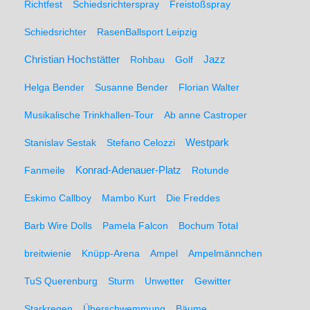
Richtfest
Schiedsrichterspray
Freistoßspray
Schiedsrichter
RasenBallsport Leipzig
Christian Hochstätter
Rohbau
Golf
Jazz
Helga Bender
Susanne Bender
Florian Walter
Musikalische Trinkhallen-Tour
Ab anne Castroper
Stanislav Sestak
Stefano Celozzi
Westpark
Fanmeile
Konrad-Adenauer-Platz
Rotunde
Eskimo Callboy
Mambo Kurt
Die Freddes
Barb Wire Dolls
Pamela Falcon
Bochum Total
breitwienie
Knüpp-Arena
Ampel
Ampelmännchen
TuS Querenburg
Sturm
Unwetter
Gewitter
Starkregen
Überschwemmung
Bäume