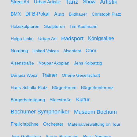
Artistik
Tanz
Show
Street Art
Urban Artistic
BMX
DFB-Pokal
Auto
Bildhauer
Christoph Platz
Holzskulpturen
Skulpturen
Tim Kaufmann
Radsport
Königsallee
Helga Linke
Urban Art
Nordring
Chor
United Voices
Alsenfest
Alsenstraße
Noubar Akopian
Jens Kolpatzig
Trainer
Dariusz Wosz
Offene Gesellschaft
Hans-Schalla-Platz
Bürgerforum
Bürgerkonferenz
Kultur
Bürgerbeteiligung
Alleestraße
Bochumer Symphoniker
Museum Bochum
Freilichtbühne
Orchester
Materialverwaltung on Tour
Jens Gottschau
Aaron Stratmann
Petra Sommer