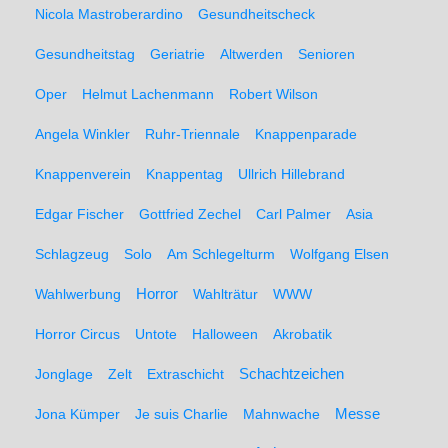
Nicola Mastroberardino
Gesundheitscheck
Gesundheitstag
Geriatrie
Altwerden
Senioren
Oper
Helmut Lachenmann
Robert Wilson
Angela Winkler
Ruhr-Triennale
Knappenparade
Knappenverein
Knappentag
Ullrich Hillebrand
Edgar Fischer
Gottfried Zechel
Carl Palmer
Asia
Schlagzeug
Solo
Am Schlegelturm
Wolfgang Elsen
Wahlwerbung
Horror
Wahlträtur
WWW
Horror Circus
Untote
Halloween
Akrobatik
Schachtzeichen
Jonglage
Zelt
Extraschicht
Messe
Jona Kümper
Je suis Charlie
Mahnwache