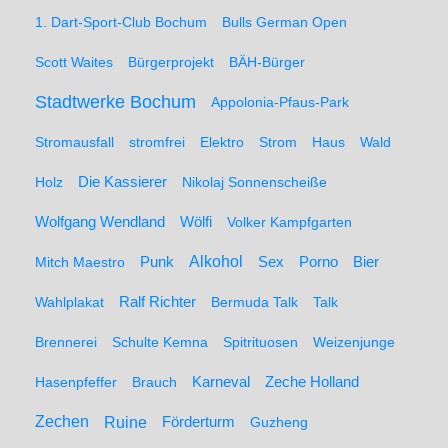
1. Dart-Sport-Club Bochum
Bulls German Open
Scott Waites
Bürgerprojekt
BÄH-Bürger
Stadtwerke Bochum
Appolonia-Pfaus-Park
Stromausfall
stromfrei
Elektro
Strom
Haus
Wald
Holz
Die Kassierer
Nikolaj Sonnenscheiße
Wolfgang Wendland
Wölfi
Volker Kampfgarten
Alkohol
Mitch Maestro
Punk
Sex
Porno
Bier
Wahlplakat
Ralf Richter
Bermuda Talk
Talk
Brennerei
Schulte Kemna
Spitrituosen
Weizenjunge
Hasenpfeffer
Brauch
Karneval
Zeche Holland
Zechen
Ruine
Förderturm
Guzheng