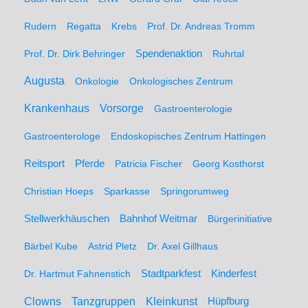
Rudern
Regatta
Krebs
Prof. Dr. Andreas Tromm
Spendenaktion
Prof. Dr. Dirk Behringer
Ruhrtal
Augusta
Onkologie
Onkologisches Zentrum
Krankenhaus
Vorsorge
Gastroenterologie
Gastroenterologe
Endoskopisches Zentrum Hattingen
Pferde
Reitsport
Patricia Fischer
Georg Kosthorst
Christian Hoeps
Sparkasse
Springorumweg
Stellwerkhäuschen
Bahnhof Weitmar
Bürgerinitiative
Bärbel Kube
Astrid Pletz
Dr. Axel Gillhaus
Stadtparkfest
Kinderfest
Dr. Hartmut Fahnenstich
Clowns
Tanzgruppen
Kleinkunst
Hüpfburg