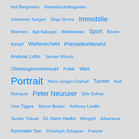
Hof Bergmann
Gemeinschaftsgarten
Immobilie
Johannes Tangen
Sinja Strunz
Sport
Wohnen
Agit Kabayel
Weltmeister
Boxen
Wattenscheid
Pressekonferenz
Kampf
Andreas Luthe
Sahver Münch
Oberbürgermeisterwahl
Politik
Wahl
Portrait
Turnier
Hans-Jürgen Orphall
Kult
Peter Neururer
Ruhrpott
Dirk Dufner
Uwe Tigges
Myron Boadu
Anthony Losilla
Serdar Yüksel
Dr. Hans Hanke
Minigolf
Adventure
Kemnader See
Christoph Schipper
Freizeit