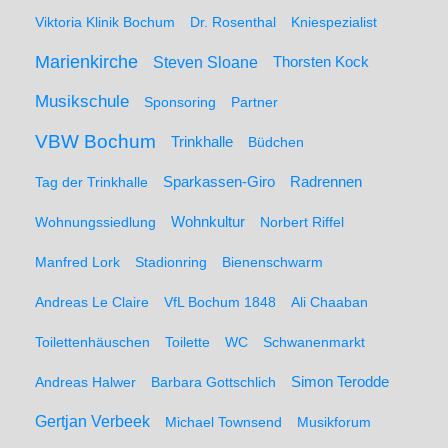
Viktoria Klinik Bochum
Dr. Rosenthal
Kniespezialist
Marienkirche
Steven Sloane
Thorsten Kock
Musikschule
Sponsoring
Partner
VBW Bochum
Trinkhalle
Büdchen
Sparkassen-Giro
Radrennen
Tag der Trinkhalle
Wohnungssiedlung
Wohnkultur
Norbert Riffel
Manfred Lork
Stadionring
Bienenschwarm
Andreas Le Claire
VfL Bochum 1848
Ali Chaaban
Toilettenhäuschen
Toilette
WC
Schwanenmarkt
Simon Terodde
Andreas Halwer
Barbara Gottschlich
Gertjan Verbeek
Michael Townsend
Musikforum