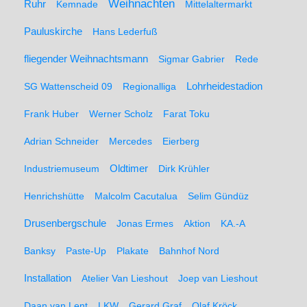
Weihnachten
Ruhr
Kemnade
Mittelaltermarkt
Pauluskirche
Hans Lederfuß
fliegender Weihnachtsmann
Sigmar Gabrier
Rede
SG Wattenscheid 09
Regionalliga
Lohrheidestadion
Frank Huber
Werner Scholz
Farat Toku
Adrian Schneider
Mercedes
Eierberg
Oldtimer
Industriemuseum
Dirk Krühler
Henrichshütte
Malcolm Cacutalua
Selim Gündüz
Drusenbergschule
Jonas Ermes
Aktion
KA.-A
Banksy
Paste-Up
Plakate
Bahnhof Nord
Installation
Atelier Van Lieshout
Joep van Lieshout
Daan van Lent
LKW
Gerard Graf
Olaf Kröck