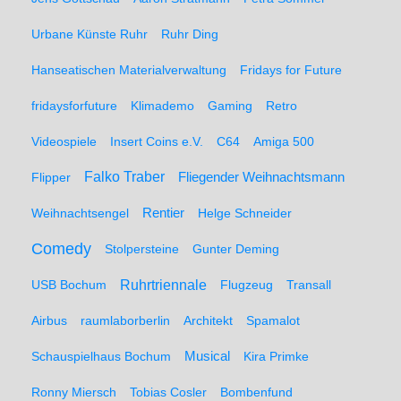
Urbane Künste Ruhr
Ruhr Ding
Hanseatischen Materialverwaltung
Fridays for Future
fridaysforfuture
Klimademo
Gaming
Retro
Videospiele
Insert Coins e.V.
C64
Amiga 500
Falko Traber
Flipper
Fliegender Weihnachtsmann
Weihnachtsengel
Rentier
Helge Schneider
Comedy
Stolpersteine
Gunter Deming
Ruhrtriennale
USB Bochum
Flugzeug
Transall
Airbus
raumlaborberlin
Architekt
Spamalot
Schauspielhaus Bochum
Musical
Kira Primke
Ronny Miersch
Tobias Cosler
Bombenfund