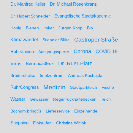
Dr. Manfred Keller
Dr. Michael Rosenkranz
Dr. Hubert Schneider
Evangelische Stadtakademie
Honig
Bienen
Imker
Jürgen Knop
Bio
Castroper Straße
Klimawandel
Stiepeler Blüte
Corona
Ruhrstadion
COVID-19
Ausgangssperre
Dr.-Ruer-Platz
Virus
Bermuda3Eck
Brüderstraße
Impfzentrum
Andreas Kuchajda
Medizin
RuhrCongress
Stadtparkteich
Fische
Wasser
Gewässer
Regenrückhaltebecken
Teich
Bochum bringt´s
Lieferservice
Einzelhandel
Shopping
Einkaufen
Christina Wiciok