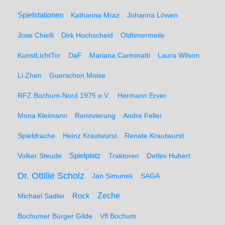
Spielstationen
Katharina Mraz
Johanna Löwen
Jose Chielli
Dirk Hochscheid
Oldtimermeile
KunstLichtTor
DaF
Mariana Carminatti
Laura Wilson
Li Zhen
Guerschon Moise
RFZ Bochum-Nord 1975 e.V.
Hermann Erver
Mona Kleimann
Renovierung
Andre Feller
Spieldrache
Heinz Krautwurst
Renate Krautwurst
Spielplatz
Volker Steude
Traktoren
Detlev Hubert
Dr. Ottilie Scholz
Jan Simunek
SAGA
Zeche
Michael Sadler
Rock
Bochumer Bürger Gilde
Vfl Bochum