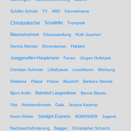
Schiller-Schule
TV
ARD
Fernsehserie
Christuskirche
Scudetto
Trompete
Blasinstrument
Flüssesiedlung
Ruth Joachim
Dennis Mehlan
Ehrendamen
Harpen
Junggesellen-Hauptmann
Ferien
Jürgen Holletzek
Christian Schreier
Litfaßsäule
Leuchtturm
Werbung
Reklame
Plakat
Polizei
Blaulicht
Barbara Steinitz
Björn Kollin
Bahnhof Langendreer
Bernie Blanks
Vita
Assistenzhunde
Gala
Jessica Kastrop
Kevin Köhler
Starlight Express
BOKENNER
Jugend
Nachwuchsförderung
Bagger
Christopher Schorch