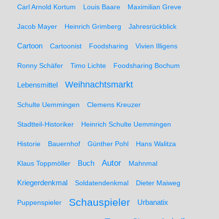
Carl Arnold Kortum
Louis Baare
Maximilian Greve
Jacob Mayer
Heinrich Grimberg
Jahresrückblick
Cartoon
Cartoonist
Foodsharing
Vivien Illigens
Ronny Schäfer
Timo Lichte
Foodsharing Bochum
Weihnachtsmarkt
Lebensmittel
Schulte Uemmingen
Clemens Kreuzer
Stadtteil-Historiker
Heinrich Schulte Uemmingen
Historie
Bauernhof
Günther Pohl
Hans Walitza
Autor
Klaus Toppmöller
Buch
Mahnmal
Kriegerdenkmal
Soldatendenkmal
Dieter Maiweg
Schauspieler
Puppenspieler
Urbanatix