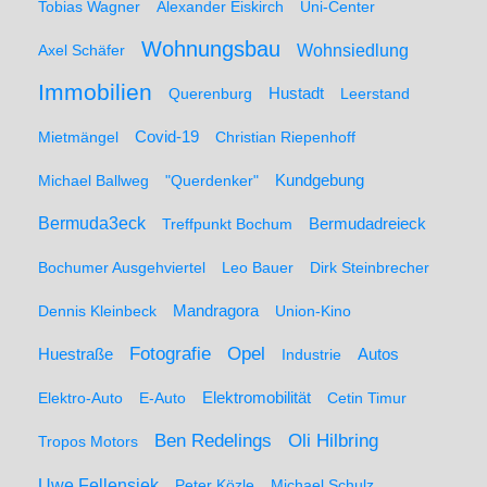
Tobias Wagner
Alexander Eiskirch
Uni-Center
Wohnungsbau
Wohnsiedlung
Axel Schäfer
Immobilien
Hustadt
Querenburg
Leerstand
Mietmängel
Covid-19
Christian Riepenhoff
Michael Ballweg
"Querdenker"
Kundgebung
Bermuda3eck
Bermudadreieck
Treffpunkt Bochum
Bochumer Ausgehviertel
Leo Bauer
Dirk Steinbrecher
Dennis Kleinbeck
Mandragora
Union-Kino
Fotografie
Opel
Huestraße
Industrie
Autos
Elektro-Auto
E-Auto
Elektromobilität
Cetin Timur
Ben Redelings
Oli Hilbring
Tropos Motors
Uwe Fellensiek
Peter Közle
Michael Schulz