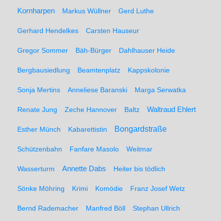
Kornharpen
Markus Wüllner
Gerd Luthe
Gerhard Hendelkes
Carsten Hauseur
Gregor Sommer
Bäh-Bürger
Dahlhauser Heide
Bergbausiedlung
Beamtenplatz
Kappskolonie
Sonja Mertins
Anneliese Baranski
Marga Serwatka
Renate Jung
Zeche Hannover
Baltz
Waltraud Ehlert
Bongardstraße
Esther Münch
Kabarettistin
Schützenbahn
Fanfare Masolo
Weitmar
Annette Dabs
Wasserturm
Heiter bis tödlich
Sönke Möhring
Krimi
Komödie
Franz Josef Wetz
Bernd Rademacher
Manfred Böll
Stephan Ullrich