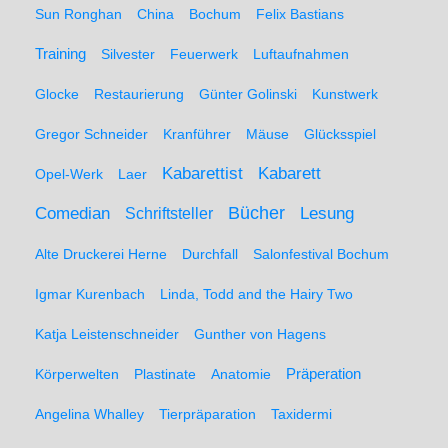
Sun Ronghan
China
Bochum
Felix Bastians
Training
Silvester
Feuerwerk
Luftaufnahmen
Glocke
Restaurierung
Günter Golinski
Kunstwerk
Gregor Schneider
Kranführer
Mäuse
Glücksspiel
Kabarett
Kabarettist
Opel-Werk
Laer
Comedian
Bücher
Lesung
Schriftsteller
Alte Druckerei Herne
Durchfall
Salonfestival Bochum
Igmar Kurenbach
Linda, Todd and the Hairy Two
Katja Leistenschneider
Gunther von Hagens
Präperation
Körperwelten
Plastinate
Anatomie
Angelina Whalley
Tierpräparation
Taxidermi