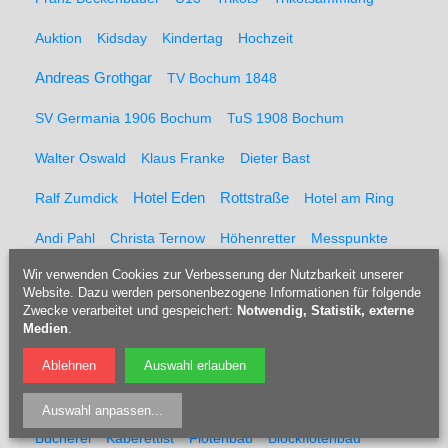
Auktion
Kidsday
Kindertag
Hochzeit
Andreas Grothgar
TV Bochum 1848
SV Germania 1906 Bochum
TuS 1908 Bochum
Walter Oswald
Klaus Franke
Dieter Bast
Rottstraße
Ralf Zumdick
Hotel Eden
Hotel am Ring
Andi Pahl
Christa Ternow
Höhenretter
Messpunkte
Wir verwenden Cookies zur Verbesserung der Nutzbarkeit unserer
Feuerwehr
Kaltblut
Pferderücker
Holzrücker
Website. Dazu werden personenbezogene Informationen für folgende
Zwecke verarbeitet und gespeichert:
Notwendig, Statistik, externe
Udo Berner
Förster
Marcel Müller
Pferd
Forst
Medien
.
Tippelsberg
Jubiläumsfeier
Solidaritätsfest
Ablehnen
Auswahl erlauben
Rainer Einenkel
Hennes Bender
Fritz Eckenga
Auswahl anpassen
...
Bücherei
Kaberettist
Flötenbau
Blockflötenbau