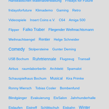
Hanseatischen Materialverwaltung
Fridays for Future
fridaysforfuture
Klimademo
Gaming
Retro
Videospiele
Insert Coins e.V.
C64
Amiga 500
Falko Traber
Flipper
Fliegender Weihnachtsmann
Weihnachtsengel
Rentier
Helge Schneider
Comedy
Stolpersteine
Gunter Deming
Ruhrtriennale
USB Bochum
Flugzeug
Transall
Airbus
raumlaborberlin
Architekt
Spamalot
Schauspielhaus Bochum
Musical
Kira Primke
Ronny Miersch
Tobias Cosler
Bombenfund
Blindgänger
Evakuierung
EisSalon
Jahrhunderhalle
Winter
Eislaufen
Eistreff
Schlittschuh
Eisbahn