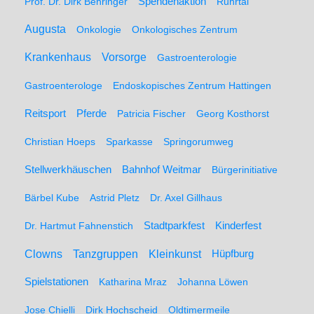
Spendenaktion
Prof. Dr. Dirk Behringer
Ruhrtal
Augusta
Onkologie
Onkologisches Zentrum
Krankenhaus
Vorsorge
Gastroenterologie
Gastroenterologe
Endoskopisches Zentrum Hattingen
Pferde
Reitsport
Patricia Fischer
Georg Kosthorst
Christian Hoeps
Sparkasse
Springorumweg
Stellwerkhäuschen
Bahnhof Weitmar
Bürgerinitiative
Bärbel Kube
Astrid Pletz
Dr. Axel Gillhaus
Stadtparkfest
Kinderfest
Dr. Hartmut Fahnenstich
Clowns
Tanzgruppen
Kleinkunst
Hüpfburg
Spielstationen
Katharina Mraz
Johanna Löwen
Jose Chielli
Dirk Hochscheid
Oldtimermeile