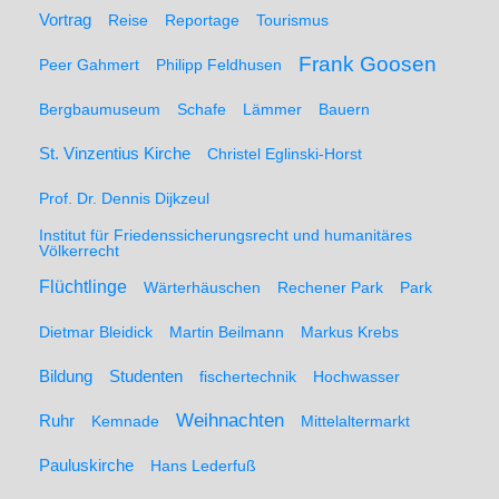
Vortrag
Reise
Reportage
Tourismus
Frank Goosen
Peer Gahmert
Philipp Feldhusen
Bergbaumuseum
Schafe
Lämmer
Bauern
St. Vinzentius Kirche
Christel Eglinski-Horst
Prof. Dr. Dennis Dijkzeul
Institut für Friedenssicherungsrecht und humanitäres
Völkerrecht
Flüchtlinge
Wärterhäuschen
Rechener Park
Park
Dietmar Bleidick
Martin Beilmann
Markus Krebs
Studenten
Bildung
fischertechnik
Hochwasser
Weihnachten
Ruhr
Kemnade
Mittelaltermarkt
Pauluskirche
Hans Lederfuß