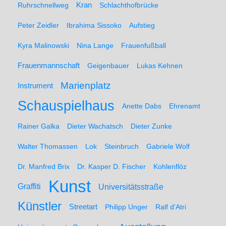
Ruhrschnellweg
Kran
Schlachthofbrücke
Peter Zeidler
Ibrahima Sissoko
Aufstieg
Kyra Malinowski
Nina Lange
Frauenfußball
Frauenmannschaft
Geigenbauer
Lukas Kehnen
Marienplatz
Instrument
Schauspielhaus
Anette Dabs
Ehrenamt
Rainer Galka
Dieter Wachatsch
Dieter Zunke
Walter Thomassen
Lok
Steinbruch
Gabriele Wolf
Dr. Manfred Brix
Dr. Kasper D. Fischer
Kohlenflöz
Kunst
Graffiti
Universitätsstraße
Künstler
Streetart
Philipp Unger
Ralf d'Atri