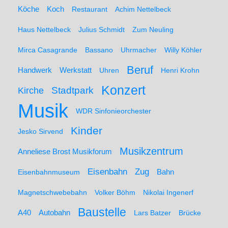
Koch
Köche
Restaurant
Achim Nettelbeck
Haus Nettelbeck
Julius Schmidt
Zum Neuling
Mirca Casagrande
Bassano
Uhrmacher
Willy Köhler
Beruf
Werkstatt
Handwerk
Uhren
Henri Krohn
Konzert
Stadtpark
Kirche
Musik
WDR Sinfonieorchester
Kinder
Jesko Sirvend
Musikzentrum
Anneliese Brost Musikforum
Zug
Eisenbahn
Eisenbahnmuseum
Bahn
Magnetschwebebahn
Volker Böhm
Nikolai Ingenerf
Baustelle
A40
Autobahn
Lars Batzer
Brücke