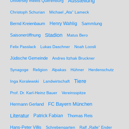
Ausstellung
University meets Querenburg
Christoph Schurian
Michael „Ata“ Lameck
Henry Wahlig
Sammlung
Bernd Kreienbaum
Stadion
Saisoneröffnung
Matus Bero
Felix Passlack
Lukas Daschner
Noah Loosli
Jüdische Gemeinde
Andres Itzhak Bruckner
Synagoge
Religion
Alpakas
Hühner
Herdenschutz
Tiere
Inga Koralewski
Landwirtschaft
Prof. Dr. Karl-Heinz Bauer
Vereinsspitze
FC Bayern München
Hermann Gerland
Literatur
Patrick Fabian
Thomas Reis
Hans-Peter Villis
Schrebengarten
Ralf „Ralle“ Ender