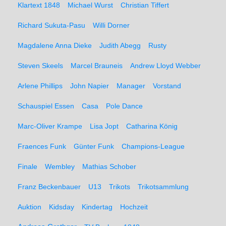
Klartext 1848
Michael Wurst
Christian Tiffert
Richard Sukuta-Pasu
Willi Dorner
Magdalene Anna Dieke
Judith Abegg
Rusty
Steven Skeels
Marcel Brauneis
Andrew Lloyd Webber
Arlene Phillips
John Napier
Manager
Vorstand
Schauspiel Essen
Casa
Pole Dance
Marc-Oliver Krampe
Lisa Jopt
Catharina König
Fraences Funk
Günter Funk
Champions-League
Finale
Wembley
Mathias Schober
Franz Beckenbauer
U13
Trikots
Trikotsammlung
Auktion
Kidsday
Kindertag
Hochzeit