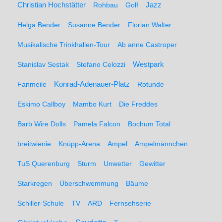
Christian Hochstätter
Rohbau
Golf
Jazz
Helga Bender
Susanne Bender
Florian Walter
Musikalische Trinkhallen-Tour
Ab anne Castroper
Stanislav Sestak
Stefano Celozzi
Westpark
Fanmeile
Konrad-Adenauer-Platz
Rotunde
Eskimo Callboy
Mambo Kurt
Die Freddes
Barb Wire Dolls
Pamela Falcon
Bochum Total
breitwienie
Knüpp-Arena
Ampel
Ampelmännchen
TuS Querenburg
Sturm
Unwetter
Gewitter
Starkregen
Überschwemmung
Bäume
Schiller-Schule
TV
ARD
Fernsehserie