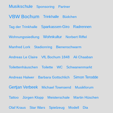
Musikschule
Sponsoring
Partner
VBW Bochum
Trinkhalle
Büdchen
Sparkassen-Giro
Radrennen
Tag der Trinkhalle
Wohnungssiedlung
Wohnkultur
Norbert Riffel
Manfred Lork
Stadionring
Bienenschwarm
Andreas Le Claire
VfL Bochum 1848
Ali Chaaban
Toilettenhäuschen
Toilette
WC
Schwanenmarkt
Simon Terodde
Andreas Halwer
Barbara Gottschlich
Gertjan Verbeek
Michael Townsend
Musikforum
Tattoo
Jürgen Klopp
Meisterschale
Martin Hüschen
Olaf Kraus
Star Wars
Spielzeug
Modell
Dia