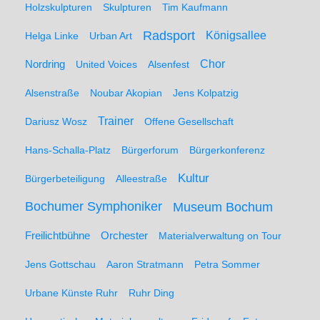
Holzskulpturen
Skulpturen
Tim Kaufmann
Radsport
Königsallee
Helga Linke
Urban Art
Nordring
Chor
United Voices
Alsenfest
Alsenstraße
Noubar Akopian
Jens Kolpatzig
Trainer
Dariusz Wosz
Offene Gesellschaft
Hans-Schalla-Platz
Bürgerforum
Bürgerkonferenz
Kultur
Bürgerbeteiligung
Alleestraße
Bochumer Symphoniker
Museum Bochum
Freilichtbühne
Orchester
Materialverwaltung on Tour
Jens Gottschau
Aaron Stratmann
Petra Sommer
Urbane Künste Ruhr
Ruhr Ding