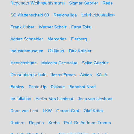
fliegender Weihnachtsmann
Sigmar Gabrier
Rede
SG Wattenscheid 09
Regionalliga
Lohrheidestadion
Frank Huber
Werner Scholz
Farat Toku
Adrian Schneider
Mercedes
Eierberg
Oldtimer
Industriemuseum
Dirk Krühler
Henrichshütte
Malcolm Cacutalua
Selim Gündüz
Drusenbergschule
Jonas Ermes
Aktion
KA.-A
Banksy
Paste-Up
Plakate
Bahnhof Nord
Installation
Atelier Van Lieshout
Joep van Lieshout
Daan van Lent
LKW
Gerard Graf
Olaf Kröck
Rudern
Regatta
Krebs
Prof. Dr. Andreas Tromm