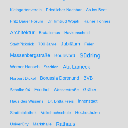
Kleingartenverein
Friedlicher Nachbar
Ab ins Beet
Fritz Bauer Forum
Dr. Irmtrud Wojak
Rainer Tönnes
Architektur
Brutalismus
Havkenscheid
Jubiläum
StadtPicknick
700 Jahre
Feier
Südring
Massenbergstraße
Boulevard
Ata Lameck
Werner Hansch
Stadtion
Borussia Dortmund
BVB
Norbert Dickel
Friedhof
Gräber
Schalke 04
Wasserstraße
Haus des Wissens
Dr. Britta Freis
Innenstadt
Hochschulen
Stadtbibliothek
Volkshochschule
Rathaus
UniverCity
Markthalle