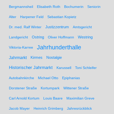
Bergmannsheil
Elisabeth Roth
Bochumerin
Seniorin
Alter
Harpener Feld
Sebastian Kopietz
Dr. med. Ralf Winter
Justizzentrum
Amtsgericht
Ostring
Westring
Landgericht
Oliver Hoffmann
Jahrhunderthalle
Viktoria-Karree
Jahrmarkt
Kirmes
Nostalgie
Historischer Jahrmarkt
Karussell
Toni Schleifer
Autobahnkirche
Michael Otto
Epiphanias
Dorstener Straße
Kortumpark
Wittener Straße
Carl Arnold Kortum
Louis Baare
Maximilian Greve
Jacob Mayer
Heinrich Grimberg
Jahresrückblick