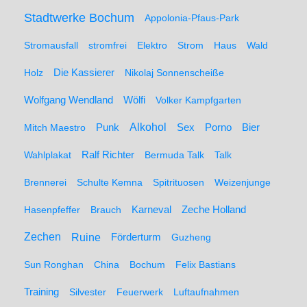
Stadtwerke Bochum
Appolonia-Pfaus-Park
Stromausfall
stromfrei
Elektro
Strom
Haus
Wald
Holz
Die Kassierer
Nikolaj Sonnenscheiße
Wolfgang Wendland
Wölfi
Volker Kampfgarten
Alkohol
Mitch Maestro
Punk
Sex
Porno
Bier
Wahlplakat
Ralf Richter
Bermuda Talk
Talk
Brennerei
Schulte Kemna
Spitrituosen
Weizenjunge
Hasenpfeffer
Brauch
Karneval
Zeche Holland
Zechen
Ruine
Förderturm
Guzheng
Sun Ronghan
China
Bochum
Felix Bastians
Training
Silvester
Feuerwerk
Luftaufnahmen