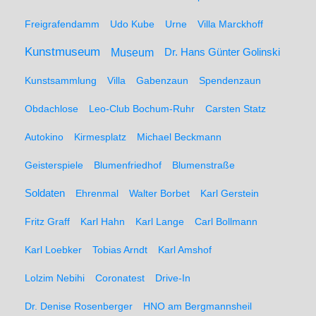
Freigrafendamm
Udo Kube
Urne
Villa Marckhoff
Kunstmuseum
Museum
Dr. Hans Günter Golinski
Kunstsammlung
Villa
Gabenzaun
Spendenzaun
Obdachlose
Leo-Club Bochum-Ruhr
Carsten Statz
Autokino
Kirmesplatz
Michael Beckmann
Geisterspiele
Blumenfriedhof
Blumenstraße
Soldaten
Ehrenmal
Walter Borbet
Karl Gerstein
Fritz Graff
Karl Hahn
Karl Lange
Carl Bollmann
Karl Loebker
Tobias Arndt
Karl Amshof
Lolzim Nebihi
Coronatest
Drive-In
Dr. Denise Rosenberger
HNO am Bergmannsheil