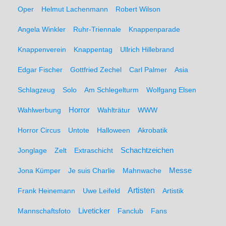
Oper
Helmut Lachenmann
Robert Wilson
Angela Winkler
Ruhr-Triennale
Knappenparade
Knappenverein
Knappentag
Ullrich Hillebrand
Edgar Fischer
Gottfried Zechel
Carl Palmer
Asia
Schlagzeug
Solo
Am Schlegelturm
Wolfgang Elsen
Wahlwerbung
Horror
Wahlträtur
WWW
Horror Circus
Untote
Halloween
Akrobatik
Schachtzeichen
Jonglage
Zelt
Extraschicht
Messe
Jona Kümper
Je suis Charlie
Mahnwache
Artisten
Frank Heinemann
Uwe Leifeld
Artistik
Liveticker
Mannschaftsfoto
Fanclub
Fans