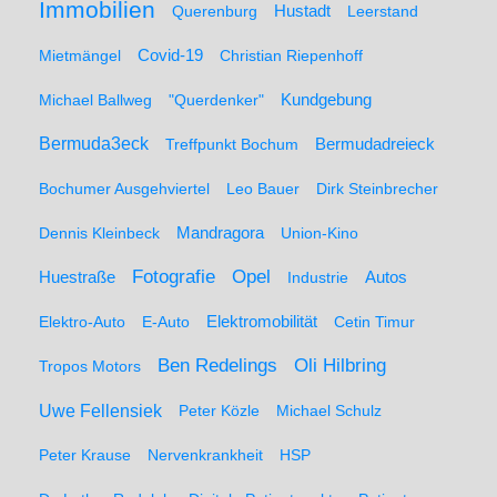
Immobilien
Hustadt
Querenburg
Leerstand
Mietmängel
Covid-19
Christian Riepenhoff
Michael Ballweg
"Querdenker"
Kundgebung
Bermuda3eck
Bermudadreieck
Treffpunkt Bochum
Bochumer Ausgehviertel
Leo Bauer
Dirk Steinbrecher
Dennis Kleinbeck
Mandragora
Union-Kino
Fotografie
Opel
Huestraße
Industrie
Autos
Elektro-Auto
E-Auto
Elektromobilität
Cetin Timur
Ben Redelings
Oli Hilbring
Tropos Motors
Uwe Fellensiek
Peter Közle
Michael Schulz
Peter Krause
Nervenkrankheit
HSP