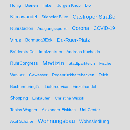
Honig
Bienen
Imker
Jürgen Knop
Bio
Castroper Straße
Klimawandel
Stiepeler Blüte
Corona
Ruhrstadion
COVID-19
Ausgangssperre
Dr.-Ruer-Platz
Virus
Bermuda3Eck
Brüderstraße
Impfzentrum
Andreas Kuchajda
Medizin
RuhrCongress
Stadtparkteich
Fische
Wasser
Gewässer
Regenrückhaltebecken
Teich
Bochum bringt´s
Lieferservice
Einzelhandel
Shopping
Einkaufen
Christina Wiciok
Tobias Wagner
Alexander Eiskirch
Uni-Center
Wohnungsbau
Wohnsiedlung
Axel Schäfer