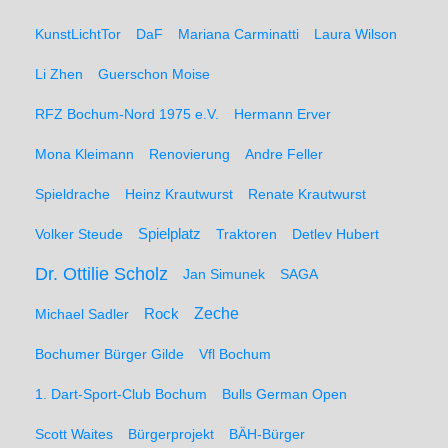
KunstLichtTor
DaF
Mariana Carminatti
Laura Wilson
Li Zhen
Guerschon Moise
RFZ Bochum-Nord 1975 e.V.
Hermann Erver
Mona Kleimann
Renovierung
Andre Feller
Spieldrache
Heinz Krautwurst
Renate Krautwurst
Spielplatz
Volker Steude
Traktoren
Detlev Hubert
Dr. Ottilie Scholz
Jan Simunek
SAGA
Zeche
Michael Sadler
Rock
Bochumer Bürger Gilde
Vfl Bochum
1. Dart-Sport-Club Bochum
Bulls German Open
Scott Waites
Bürgerprojekt
BÄH-Bürger