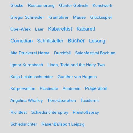
Glocke
Restaurierung
Günter Golinski
Kunstwerk
Gregor Schneider
Kranführer
Mäuse
Glücksspiel
Kabarett
Kabarettist
Opel-Werk
Laer
Comedian
Bücher
Lesung
Schriftsteller
Alte Druckerei Herne
Durchfall
Salonfestival Bochum
Igmar Kurenbach
Linda, Todd and the Hairy Two
Katja Leistenschneider
Gunther von Hagens
Präperation
Körperwelten
Plastinate
Anatomie
Angelina Whalley
Tierpräparation
Taxidermi
Richtfest
Schiedsrichterspray
Freistoßspray
Schiedsrichter
RasenBallsport Leipzig