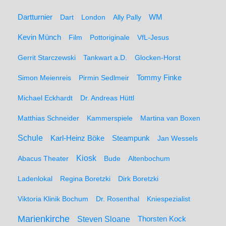
WM
Dartturnier
Dart
London
Ally Pally
Kevin Münch
Film
Pottoriginale
VfL-Jesus
Gerrit Starczewski
Tankwart a.D.
Glocken-Horst
Simon Meienreis
Pirmin Sedlmeir
Tommy Finke
Michael Eckhardt
Dr. Andreas Hüttl
Matthias Schneider
Kammerspiele
Martina van Boxen
Schule
Karl-Heinz Böke
Steampunk
Jan Wessels
Kiosk
Abacus Theater
Bude
Altenbochum
Ladenlokal
Regina Boretzki
Dirk Boretzki
Viktoria Klinik Bochum
Dr. Rosenthal
Kniespezialist
Marienkirche
Steven Sloane
Thorsten Kock