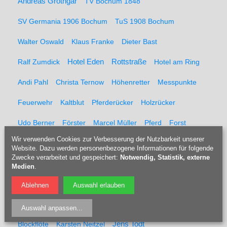
Andreas Grothgar
TV Bochum 1848
SV Germania 1906 Bochum
TuS 1908 Bochum
Walter Oswald
Klaus Franke
Dieter Bast
Rottstraße
Ralf Zumdick
Hotel Eden
Hotel am Ring
Andi Pahl
Christa Ternow
Höhenretter
Messpunkte
Feuerwehr
Kaltblut
Pferderücker
Holzrücker
Udo Berner
Förster
Marcel Müller
Pferd
Forst
Wir verwenden Cookies zur Verbesserung der Nutzbarkeit unserer
Tippelsberg
Jubiläumsfeier
Solidaritätsfest
Website. Dazu werden personenbezogene Informationen für folgende
Zwecke verarbeitet und gespeichert:
Notwendig, Statistik, externe
Rainer Einenkel
Hennes Bender
Fritz Eckenga
Medien
.
Bücherei
Kaberettist
Flötenbau
Blockflötenbau
Ablehnen
Auswahl erlauben
Doris Kulossa
Holzblasinstrumentenmacherin
Flöte
Auswahl anpassen
...
Blockflöte
Karsten Neitzel
Jens Todt