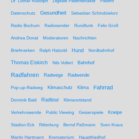
Dr. Lothar Rudolph
Digitale Patientenakte
Patient
Gesundheit
Datenschutz
Sebastian Schindzielorz
Radio Bochum
Radiosender
Rundfunk
Felix Groß
Andrea Donat
Moderatoren
Nachrichten
Hund
Briefmarken
Ralph Hatzold
Nordbahnhof
Thomas Eiskirch
Nils Vollert
Bahnhof
Radfahren
Radwege
Radwende
Fahrrad
Klimaschutz
Klima
Pop-up-Radweg
Radtour
Dominik Bald
Klimanotstand
Kneipe
Verkehrswende
Public Viewing
Geiserspiele
Stadion-Eck
Ritterburg
Bernd Paßmann
Sven Kraus
Martin Hartmann
Krematorium
Hauptfriedhof