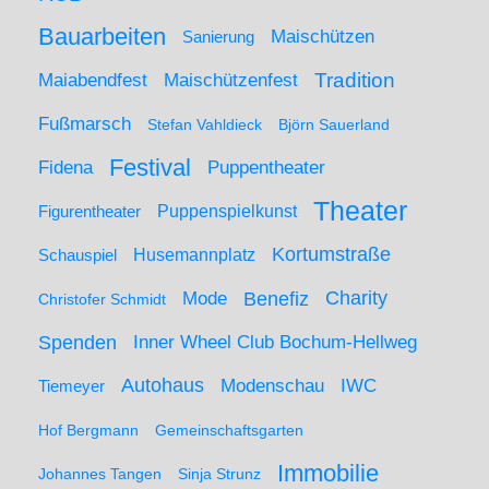
Bauarbeiten
Maischützen
Sanierung
Maiabendfest
Maischützenfest
Tradition
Fußmarsch
Stefan Vahldieck
Björn Sauerland
Festival
Puppentheater
Fidena
Theater
Figurentheater
Puppenspielkunst
Kortumstraße
Husemannplatz
Schauspiel
Mode
Charity
Benefiz
Christofer Schmidt
Spenden
Inner Wheel Club Bochum-Hellweg
Autohaus
IWC
Modenschau
Tiemeyer
Hof Bergmann
Gemeinschaftsgarten
Immobilie
Johannes Tangen
Sinja Strunz