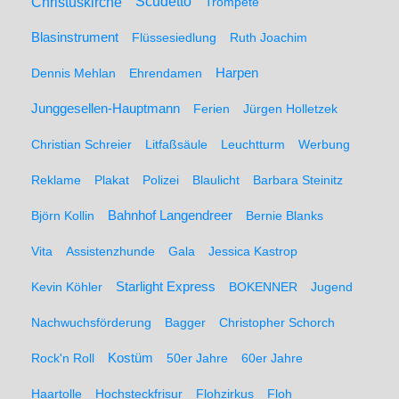
Christuskirche
Scudetto
Trompete
Blasinstrument
Flüssesiedlung
Ruth Joachim
Dennis Mehlan
Ehrendamen
Harpen
Junggesellen-Hauptmann
Ferien
Jürgen Holletzek
Christian Schreier
Litfaßsäule
Leuchtturm
Werbung
Reklame
Plakat
Polizei
Blaulicht
Barbara Steinitz
Björn Kollin
Bahnhof Langendreer
Bernie Blanks
Vita
Assistenzhunde
Gala
Jessica Kastrop
Kevin Köhler
Starlight Express
BOKENNER
Jugend
Nachwuchsförderung
Bagger
Christopher Schorch
Rock'n Roll
Kostüm
50er Jahre
60er Jahre
Haartolle
Hochsteckfrisur
Flohzirkus
Floh