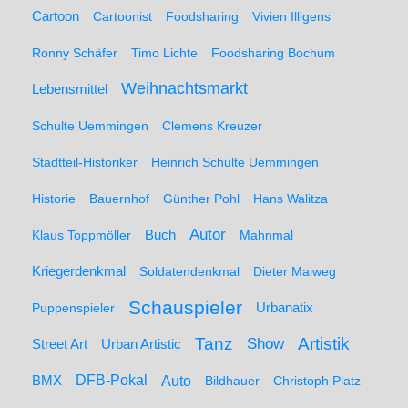
Cartoon
Cartoonist
Foodsharing
Vivien Illigens
Ronny Schäfer
Timo Lichte
Foodsharing Bochum
Weihnachtsmarkt
Lebensmittel
Schulte Uemmingen
Clemens Kreuzer
Stadtteil-Historiker
Heinrich Schulte Uemmingen
Historie
Bauernhof
Günther Pohl
Hans Walitza
Autor
Klaus Toppmöller
Buch
Mahnmal
Kriegerdenkmal
Soldatendenkmal
Dieter Maiweg
Schauspieler
Puppenspieler
Urbanatix
Artistik
Tanz
Show
Street Art
Urban Artistic
BMX
DFB-Pokal
Auto
Bildhauer
Christoph Platz