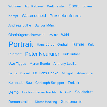
Sport
Wohnen
Agit Kabayel
Weltmeister
Boxen
Wattenscheid
Pressekonferenz
Kampf
Andreas Luthe
Sahver Münch
Oberbürgermeisterwahl
Politik
Wahl
Portrait
Turnier
Hans-Jürgen Orphall
Kult
Peter Neururer
Ruhrpott
Dirk Dufner
Uwe Tigges
Myron Boadu
Anthony Losilla
Serdar Yüksel
Dr. Hans Hanke
Minigolf
Adventure
Kemnader See
Christoph Schipper
Freizeit
Solidarität
Demo
Bochum gegen Rechts
NoAFD
Demonstration
Gastronomie
Dieter Hecking