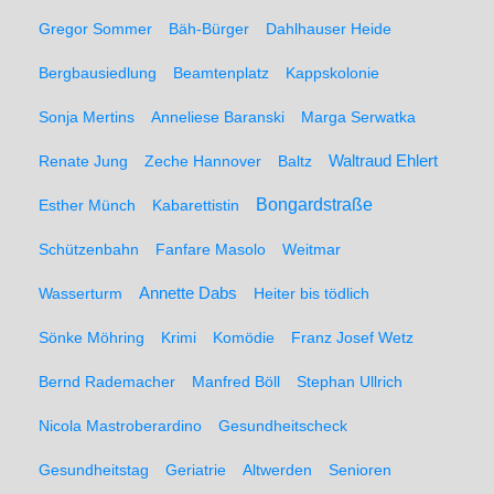
Gregor Sommer
Bäh-Bürger
Dahlhauser Heide
Bergbausiedlung
Beamtenplatz
Kappskolonie
Sonja Mertins
Anneliese Baranski
Marga Serwatka
Renate Jung
Zeche Hannover
Baltz
Waltraud Ehlert
Bongardstraße
Esther Münch
Kabarettistin
Schützenbahn
Fanfare Masolo
Weitmar
Annette Dabs
Wasserturm
Heiter bis tödlich
Sönke Möhring
Krimi
Komödie
Franz Josef Wetz
Bernd Rademacher
Manfred Böll
Stephan Ullrich
Nicola Mastroberardino
Gesundheitscheck
Gesundheitstag
Geriatrie
Altwerden
Senioren