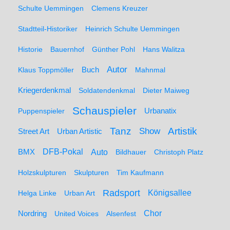
Schulte Uemmingen
Clemens Kreuzer
Stadtteil-Historiker
Heinrich Schulte Uemmingen
Historie
Bauernhof
Günther Pohl
Hans Walitza
Autor
Klaus Toppmöller
Buch
Mahnmal
Kriegerdenkmal
Soldatendenkmal
Dieter Maiweg
Schauspieler
Puppenspieler
Urbanatix
Artistik
Tanz
Show
Street Art
Urban Artistic
BMX
DFB-Pokal
Auto
Bildhauer
Christoph Platz
Holzskulpturen
Skulpturen
Tim Kaufmann
Radsport
Königsallee
Helga Linke
Urban Art
Nordring
Chor
United Voices
Alsenfest