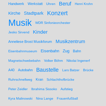
Beruf
Werkstatt
Handwerk
Uhren
Henri Krohn
Konzert
Stadtpark
Kirche
Musik
WDR Sinfonieorchester
Kinder
Jesko Sirvend
Musikzentrum
Anneliese Brost Musikforum
Zug
Eisenbahn
Eisenbahnmuseum
Bahn
Magnetschwebebahn
Volker Böhm
Nikolai Ingenerf
Baustelle
A40
Autobahn
Lars Batzer
Brücke
Ruhrschnellweg
Kran
Schlachthofbrücke
Peter Zeidler
Ibrahima Sissoko
Aufstieg
Kyra Malinowski
Nina Lange
Frauenfußball