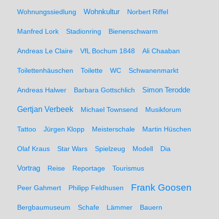
Wohnungssiedlung
Wohnkultur
Norbert Riffel
Manfred Lork
Stadionring
Bienenschwarm
Andreas Le Claire
VfL Bochum 1848
Ali Chaaban
Toilettenhäuschen
Toilette
WC
Schwanenmarkt
Simon Terodde
Andreas Halwer
Barbara Gottschlich
Gertjan Verbeek
Michael Townsend
Musikforum
Tattoo
Jürgen Klopp
Meisterschale
Martin Hüschen
Olaf Kraus
Star Wars
Spielzeug
Modell
Dia
Vortrag
Reise
Reportage
Tourismus
Frank Goosen
Peer Gahmert
Philipp Feldhusen
Bergbaumuseum
Schafe
Lämmer
Bauern