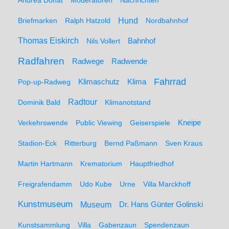
Andrea Donat
Moderatoren
Nachrichten
Hund
Briefmarken
Ralph Hatzold
Nordbahnhof
Thomas Eiskirch
Nils Vollert
Bahnhof
Radfahren
Radwege
Radwende
Fahrrad
Klimaschutz
Klima
Pop-up-Radweg
Radtour
Dominik Bald
Klimanotstand
Kneipe
Verkehrswende
Public Viewing
Geiserspiele
Stadion-Eck
Ritterburg
Bernd Paßmann
Sven Kraus
Martin Hartmann
Krematorium
Hauptfriedhof
Freigrafendamm
Udo Kube
Urne
Villa Marckhoff
Kunstmuseum
Museum
Dr. Hans Günter Golinski
Kunstsammlung
Villa
Gabenzaun
Spendenzaun