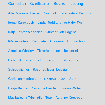
Comedian
Bücher
Lesung
Schriftsteller
Alte Druckerei Herne
Durchfall
Salonfestival Bochum
Igmar Kurenbach
Linda, Todd and the Hairy Two
Katja Leistenschneider
Gunther von Hagens
Präperation
Körperwelten
Plastinate
Anatomie
Angelina Whalley
Tierpräparation
Taxidermi
Richtfest
Schiedsrichterspray
Freistoßspray
Schiedsrichter
RasenBallsport Leipzig
Christian Hochstätter
Rohbau
Golf
Jazz
Helga Bender
Susanne Bender
Florian Walter
Musikalische Trinkhallen-Tour
Ab anne Castroper