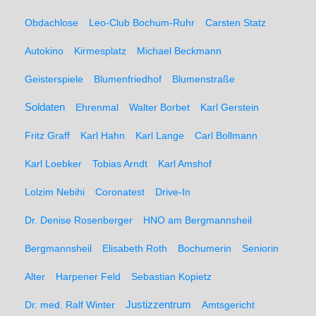
Obdachlose
Leo-Club Bochum-Ruhr
Carsten Statz
Autokino
Kirmesplatz
Michael Beckmann
Geisterspiele
Blumenfriedhof
Blumenstraße
Soldaten
Ehrenmal
Walter Borbet
Karl Gerstein
Fritz Graff
Karl Hahn
Karl Lange
Carl Bollmann
Karl Loebker
Tobias Arndt
Karl Amshof
Lolzim Nebihi
Coronatest
Drive-In
Dr. Denise Rosenberger
HNO am Bergmannsheil
Bergmannsheil
Elisabeth Roth
Bochumerin
Seniorin
Alter
Harpener Feld
Sebastian Kopietz
Dr. med. Ralf Winter
Justizzentrum
Amtsgericht