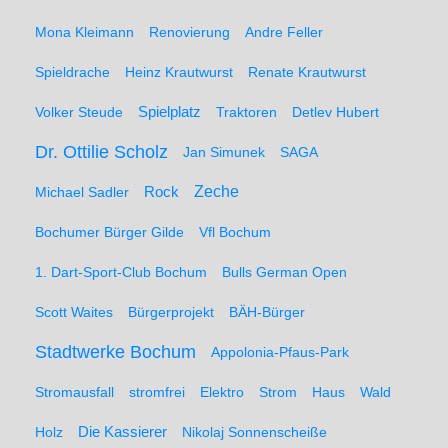
Mona Kleimann
Renovierung
Andre Feller
Spieldrache
Heinz Krautwurst
Renate Krautwurst
Spielplatz
Volker Steude
Traktoren
Detlev Hubert
Dr. Ottilie Scholz
Jan Simunek
SAGA
Zeche
Michael Sadler
Rock
Bochumer Bürger Gilde
Vfl Bochum
1. Dart-Sport-Club Bochum
Bulls German Open
Scott Waites
Bürgerprojekt
BÄH-Bürger
Stadtwerke Bochum
Appolonia-Pfaus-Park
Stromausfall
stromfrei
Elektro
Strom
Haus
Wald
Holz
Die Kassierer
Nikolaj Sonnenscheiße