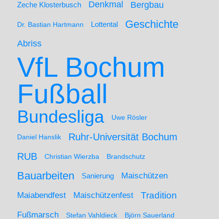
Denkmal
Bergbau
Zeche Klosterbusch
Geschichte
Lottental
Dr. Bastian Hartmann
Abriss
VfL Bochum
Fußball
Bundesliga
Uwe Rösler
Ruhr-Universität Bochum
Daniel Hanslik
RUB
Christian Wierzba
Brandschutz
Bauarbeiten
Maischützen
Sanierung
Maiabendfest
Maischützenfest
Tradition
Fußmarsch
Stefan Vahldieck
Björn Sauerland