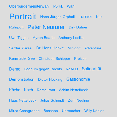
Oberbürgermeisterwahl
Politik
Wahl
Portrait
Turnier
Hans-Jürgen Orphall
Kult
Peter Neururer
Ruhrpott
Dirk Dufner
Uwe Tigges
Myron Boadu
Anthony Losilla
Serdar Yüksel
Dr. Hans Hanke
Minigolf
Adventure
Kemnader See
Christoph Schipper
Freizeit
Solidarität
Demo
Bochum gegen Rechts
NoAFD
Demonstration
Gastronomie
Dieter Hecking
Koch
Köche
Restaurant
Achim Nettelbeck
Haus Nettelbeck
Julius Schmidt
Zum Neuling
Mirca Casagrande
Bassano
Uhrmacher
Willy Köhler