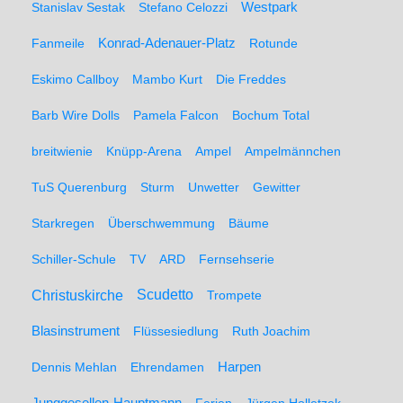
Stanislav Sestak
Stefano Celozzi
Westpark
Fanmeile
Konrad-Adenauer-Platz
Rotunde
Eskimo Callboy
Mambo Kurt
Die Freddes
Barb Wire Dolls
Pamela Falcon
Bochum Total
breitwienie
Knüpp-Arena
Ampel
Ampelmännchen
TuS Querenburg
Sturm
Unwetter
Gewitter
Starkregen
Überschwemmung
Bäume
Schiller-Schule
TV
ARD
Fernsehserie
Christuskirche
Scudetto
Trompete
Blasinstrument
Flüssesiedlung
Ruth Joachim
Dennis Mehlan
Ehrendamen
Harpen