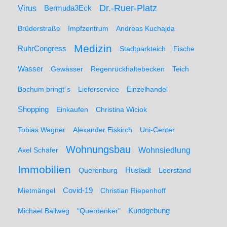
Dr.-Ruer-Platz
Virus
Bermuda3Eck
Brüderstraße
Impfzentrum
Andreas Kuchajda
Medizin
RuhrCongress
Stadtparkteich
Fische
Wasser
Gewässer
Regenrückhaltebecken
Teich
Bochum bringt´s
Lieferservice
Einzelhandel
Shopping
Einkaufen
Christina Wiciok
Tobias Wagner
Alexander Eiskirch
Uni-Center
Wohnungsbau
Wohnsiedlung
Axel Schäfer
Immobilien
Hustadt
Querenburg
Leerstand
Mietmängel
Covid-19
Christian Riepenhoff
Michael Ballweg
"Querdenker"
Kundgebung