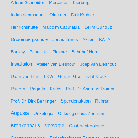
Adrian Schneider
Mercedes
Eierberg
Oldtimer
Industriemuseum
Dirk Krühler
Henrichshütte
Malcolm Cacutalua
Selim Gündüz
Drusenbergschule
Jonas Ermes
Aktion
KA.-A
Banksy
Paste-Up
Plakate
Bahnhof Nord
Installation
Atelier Van Lieshout
Joep van Lieshout
Daan van Lent
LKW
Gerard Graf
Olaf Kröck
Rudern
Regatta
Krebs
Prof. Dr. Andreas Tromm
Spendenaktion
Prof. Dr. Dirk Behringer
Ruhrtal
Augusta
Onkologie
Onkologisches Zentrum
Krankenhaus
Vorsorge
Gastroenterologie