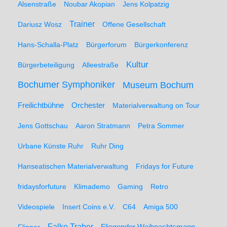
Alsenstraße
Noubar Akopian
Jens Kolpatzig
Trainer
Dariusz Wosz
Offene Gesellschaft
Hans-Schalla-Platz
Bürgerforum
Bürgerkonferenz
Kultur
Bürgerbeteiligung
Alleestraße
Bochumer Symphoniker
Museum Bochum
Freilichtbühne
Orchester
Materialverwaltung on Tour
Jens Gottschau
Aaron Stratmann
Petra Sommer
Urbane Künste Ruhr
Ruhr Ding
Hanseatischen Materialverwaltung
Fridays for Future
fridaysforfuture
Klimademo
Gaming
Retro
Videospiele
Insert Coins e.V.
C64
Amiga 500
Falko Traber