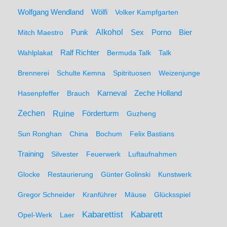
Wolfgang Wendland
Wölfi
Volker Kampfgarten
Alkohol
Mitch Maestro
Punk
Sex
Porno
Bier
Wahlplakat
Ralf Richter
Bermuda Talk
Talk
Brennerei
Schulte Kemna
Spitrituosen
Weizenjunge
Hasenpfeffer
Brauch
Karneval
Zeche Holland
Zechen
Ruine
Förderturm
Guzheng
Sun Ronghan
China
Bochum
Felix Bastians
Training
Silvester
Feuerwerk
Luftaufnahmen
Glocke
Restaurierung
Günter Golinski
Kunstwerk
Gregor Schneider
Kranführer
Mäuse
Glücksspiel
Kabarett
Kabarettist
Opel-Werk
Laer