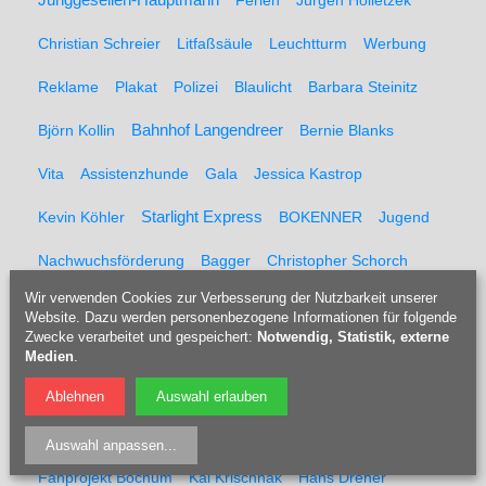
Junggesellen-Hauptmann
Ferien
Jürgen Holletzek
Christian Schreier
Litfaßsäule
Leuchtturm
Werbung
Reklame
Plakat
Polizei
Blaulicht
Barbara Steinitz
Björn Kollin
Bahnhof Langendreer
Bernie Blanks
Vita
Assistenzhunde
Gala
Jessica Kastrop
Kevin Köhler
Starlight Express
BOKENNER
Jugend
Nachwuchsförderung
Bagger
Christopher Schorch
Wir verwenden Cookies zur Verbesserung der Nutzbarkeit unserer
Rock'n Roll
Kostüm
50er Jahre
60er Jahre
Website. Dazu werden personenbezogene Informationen für folgende
Zwecke verarbeitet und gespeichert:
Notwendig, Statistik, externe
Haartolle
Hochsteckfrisur
Flohzirkus
Floh
Medien
.
Schausteller
Zirkus
Robert Birk
Florian Kalb
Ablehnen
Auswahl erlauben
Laerfeld
Gudula Kloster
Helmut Kloster
Ralf Zänger
Auswahl anpassen
...
Fanprojekt Bochum
Kai Krischnak
Hans Dreher