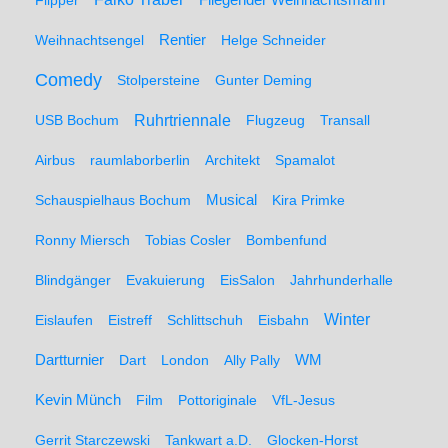
Flipper
Fliegender Weihnachtsmann
Weihnachtsengel
Rentier
Helge Schneider
Comedy
Stolpersteine
Gunter Deming
Ruhrtriennale
USB Bochum
Flugzeug
Transall
Airbus
raumlaborberlin
Architekt
Spamalot
Schauspielhaus Bochum
Musical
Kira Primke
Ronny Miersch
Tobias Cosler
Bombenfund
Blindgänger
Evakuierung
EisSalon
Jahrhunderhalle
Winter
Eislaufen
Eistreff
Schlittschuh
Eisbahn
WM
Dartturnier
Dart
London
Ally Pally
Kevin Münch
Film
Pottoriginale
VfL-Jesus
Gerrit Starczewski
Tankwart a.D.
Glocken-Horst