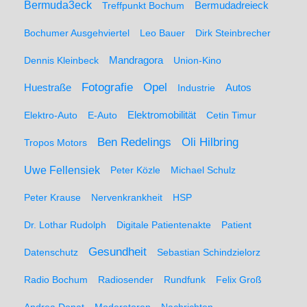
Bermuda3eck
Bermudadreieck
Treffpunkt Bochum
Bochumer Ausgehviertel
Leo Bauer
Dirk Steinbrecher
Dennis Kleinbeck
Mandragora
Union-Kino
Fotografie
Opel
Huestraße
Industrie
Autos
Elektro-Auto
E-Auto
Elektromobilität
Cetin Timur
Ben Redelings
Oli Hilbring
Tropos Motors
Uwe Fellensiek
Peter Közle
Michael Schulz
Peter Krause
Nervenkrankheit
HSP
Dr. Lothar Rudolph
Digitale Patientenakte
Patient
Gesundheit
Datenschutz
Sebastian Schindzielorz
Radio Bochum
Radiosender
Rundfunk
Felix Groß