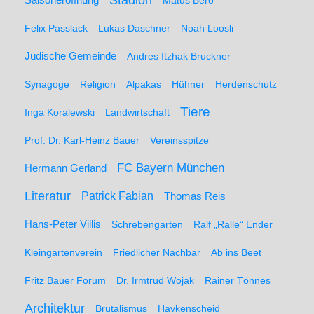
Saisoneröffnung
Matus Bero
Felix Passlack
Lukas Daschner
Noah Loosli
Jüdische Gemeinde
Andres Itzhak Bruckner
Synagoge
Religion
Alpakas
Hühner
Herdenschutz
Tiere
Inga Koralewski
Landwirtschaft
Prof. Dr. Karl-Heinz Bauer
Vereinsspitze
FC Bayern München
Hermann Gerland
Literatur
Patrick Fabian
Thomas Reis
Hans-Peter Villis
Schrebengarten
Ralf „Ralle“ Ender
Kleingartenverein
Friedlicher Nachbar
Ab ins Beet
Fritz Bauer Forum
Dr. Irmtrud Wojak
Rainer Tönnes
Architektur
Brutalismus
Havkenscheid