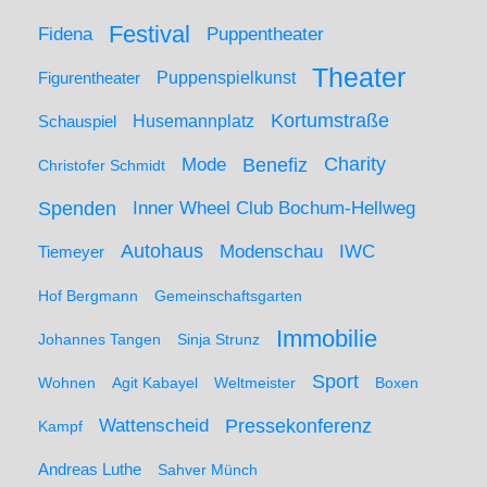
Festival
Puppentheater
Fidena
Theater
Figurentheater
Puppenspielkunst
Kortumstraße
Husemannplatz
Schauspiel
Mode
Charity
Benefiz
Christofer Schmidt
Spenden
Inner Wheel Club Bochum-Hellweg
Autohaus
IWC
Modenschau
Tiemeyer
Hof Bergmann
Gemeinschaftsgarten
Immobilie
Johannes Tangen
Sinja Strunz
Sport
Wohnen
Agit Kabayel
Weltmeister
Boxen
Wattenscheid
Pressekonferenz
Kampf
Andreas Luthe
Sahver Münch