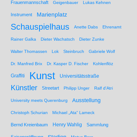
Frauenmannschaft
Geigenbauer
Lukas Kehnen
Marienplatz
Instrument
Schauspielhaus
Anette Dabs
Ehrenamt
Rainer Galka
Dieter Wachatsch
Dieter Zunke
Walter Thomassen
Lok
Steinbruch
Gabriele Wolf
Dr. Manfred Brix
Dr. Kasper D. Fischer
Kohlenflöz
Kunst
Graffiti
Universitätsstraße
Künstler
Streetart
Philipp Unger
Ralf d'Atri
Ausstellung
University meets Querenburg
Christoph Schurian
Michael „Ata“ Lameck
Henry Wahlig
Sammlung
Bernd Kreienbaum
Stadion