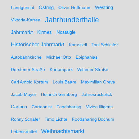
Ostring
Westring
Landgericht
Oliver Hoffmann
Jahrhunderthalle
Viktoria-Karree
Jahrmarkt
Kirmes
Nostalgie
Historischer Jahrmarkt
Karussell
Toni Schleifer
Autobahnkirche
Michael Otto
Epiphanias
Dorstener Straße
Kortumpark
Wittener Straße
Carl Arnold Kortum
Louis Baare
Maximilian Greve
Jacob Mayer
Heinrich Grimberg
Jahresrückblick
Cartoon
Cartoonist
Foodsharing
Vivien Illigens
Ronny Schäfer
Timo Lichte
Foodsharing Bochum
Weihnachtsmarkt
Lebensmittel