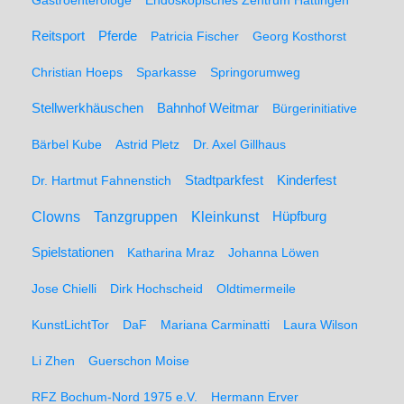
Gastroenterologe
Endoskopisches Zentrum Hattingen
Pferde
Reitsport
Patricia Fischer
Georg Kosthorst
Christian Hoeps
Sparkasse
Springorumweg
Stellwerkhäuschen
Bahnhof Weitmar
Bürgerinitiative
Bärbel Kube
Astrid Pletz
Dr. Axel Gillhaus
Stadtparkfest
Kinderfest
Dr. Hartmut Fahnenstich
Clowns
Tanzgruppen
Kleinkunst
Hüpfburg
Spielstationen
Katharina Mraz
Johanna Löwen
Jose Chielli
Dirk Hochscheid
Oldtimermeile
KunstLichtTor
DaF
Mariana Carminatti
Laura Wilson
Li Zhen
Guerschon Moise
RFZ Bochum-Nord 1975 e.V.
Hermann Erver