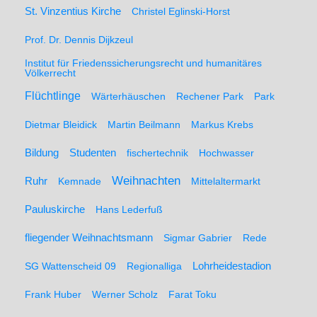
St. Vinzentius Kirche
Christel Eglinski-Horst
Prof. Dr. Dennis Dijkzeul
Institut für Friedenssicherungsrecht und humanitäres
Völkerrecht
Flüchtlinge
Wärterhäuschen
Rechener Park
Park
Dietmar Bleidick
Martin Beilmann
Markus Krebs
Studenten
Bildung
fischertechnik
Hochwasser
Weihnachten
Ruhr
Kemnade
Mittelaltermarkt
Pauluskirche
Hans Lederfuß
fliegender Weihnachtsmann
Sigmar Gabrier
Rede
SG Wattenscheid 09
Regionalliga
Lohrheidestadion
Frank Huber
Werner Scholz
Farat Toku