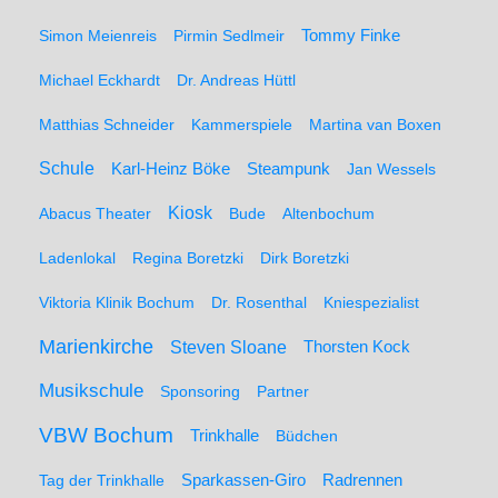
Simon Meienreis
Pirmin Sedlmeir
Tommy Finke
Michael Eckhardt
Dr. Andreas Hüttl
Matthias Schneider
Kammerspiele
Martina van Boxen
Schule
Karl-Heinz Böke
Steampunk
Jan Wessels
Kiosk
Abacus Theater
Bude
Altenbochum
Ladenlokal
Regina Boretzki
Dirk Boretzki
Viktoria Klinik Bochum
Dr. Rosenthal
Kniespezialist
Marienkirche
Steven Sloane
Thorsten Kock
Musikschule
Sponsoring
Partner
VBW Bochum
Trinkhalle
Büdchen
Sparkassen-Giro
Radrennen
Tag der Trinkhalle