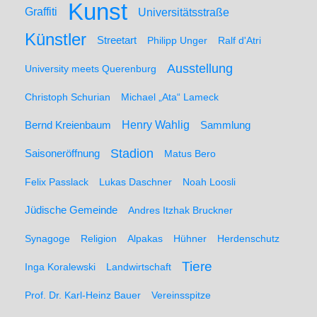
Kunst
Graffiti
Universitätsstraße
Künstler
Streetart
Philipp Unger
Ralf d'Atri
Ausstellung
University meets Querenburg
Christoph Schurian
Michael „Ata“ Lameck
Henry Wahlig
Sammlung
Bernd Kreienbaum
Stadion
Saisoneröffnung
Matus Bero
Felix Passlack
Lukas Daschner
Noah Loosli
Jüdische Gemeinde
Andres Itzhak Bruckner
Synagoge
Religion
Alpakas
Hühner
Herdenschutz
Tiere
Inga Koralewski
Landwirtschaft
Prof. Dr. Karl-Heinz Bauer
Vereinsspitze