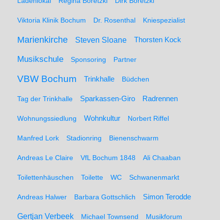
Ladenlokal
Regina Boretzki
Dirk Boretzki
Viktoria Klinik Bochum
Dr. Rosenthal
Kniespezialist
Marienkirche
Steven Sloane
Thorsten Kock
Musikschule
Sponsoring
Partner
VBW Bochum
Trinkhalle
Büdchen
Sparkassen-Giro
Radrennen
Tag der Trinkhalle
Wohnungssiedlung
Wohnkultur
Norbert Riffel
Manfred Lork
Stadionring
Bienenschwarm
Andreas Le Claire
VfL Bochum 1848
Ali Chaaban
Toilettenhäuschen
Toilette
WC
Schwanenmarkt
Simon Terodde
Andreas Halwer
Barbara Gottschlich
Gertjan Verbeek
Michael Townsend
Musikforum