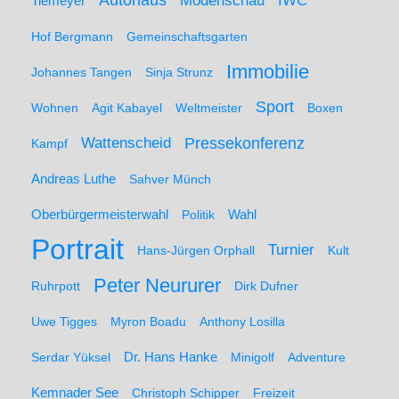
Autohaus
IWC
Modenschau
Tiemeyer
Hof Bergmann
Gemeinschaftsgarten
Immobilie
Johannes Tangen
Sinja Strunz
Sport
Wohnen
Agit Kabayel
Weltmeister
Boxen
Wattenscheid
Pressekonferenz
Kampf
Andreas Luthe
Sahver Münch
Oberbürgermeisterwahl
Politik
Wahl
Portrait
Turnier
Hans-Jürgen Orphall
Kult
Peter Neururer
Ruhrpott
Dirk Dufner
Uwe Tigges
Myron Boadu
Anthony Losilla
Serdar Yüksel
Dr. Hans Hanke
Minigolf
Adventure
Kemnader See
Christoph Schipper
Freizeit