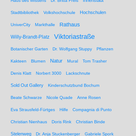
Haus des Wissens
Dr. Britta Freis
Innenstadt
Hochschulen
Stadtbibliothek
Volkshochschule
Rathaus
UniverCity
Markthalle
Viktoriastraße
Willy-Brandt-Platz
Botanischer Garten
Dr. Wolfgang Stuppy
Pflanzen
Natur
Kakteen
Blumen
Mural
Tom Trasher
Denis Klatt
Norbert 3000
Lackschnute
Sold Out Gallery
Kinderschutzbund Bochum
Beate Schwarze
Nicole Quade
Anne Rosen
Eva Strausfeld-Fürtges
Hilfe
Compagnia di Punto
Christian Nienhaus
Doris Rink
Christian Binde
Stelenweg
Dr. Anja Stuckenberger
Gabriele Spork