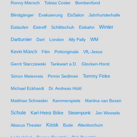
Ronny Miersch
Tobias Cosler
Bombenfund
Blindgänger
Evakuierung
EisSalon
Jahrhunderhalle
Winter
Eislaufen
Eistreff
Schlittschuh
Eisbahn
WM
Dartturnier
Dart
London
Ally Pally
Kevin Münch
Film
Pottoriginale
VfL-Jesus
Gerrit Starczewski
Tankwart a.D.
Glocken-Horst
Simon Meienreis
Pirmin Sedlmeir
Tommy Finke
Michael Eckhardt
Dr. Andreas Hüttl
Matthias Schneider
Kammerspiele
Martina van Boxen
Schule
Karl-Heinz Böke
Steampunk
Jan Wessels
Kiosk
Abacus Theater
Bude
Altenbochum