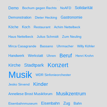
Solidarität
Demo
Bochum gegen Rechts
NoAFD
Demonstration
Gastronomie
Dieter Hecking
Koch
Köche
Restaurant
Achim Nettelbeck
Haus Nettelbeck
Julius Schmidt
Zum Neuling
Mirca Casagrande
Bassano
Uhrmacher
Willy Köhler
Beruf
Werkstatt
Handwerk
Uhren
Henri Krohn
Konzert
Stadtpark
Kirche
Musik
WDR Sinfonieorchester
Kinder
Jesko Sirvend
Musikzentrum
Anneliese Brost Musikforum
Zug
Eisenbahn
Eisenbahnmuseum
Bahn