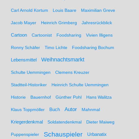
Carl Arnold Kortum
Louis Baare
Maximilian Greve
Jacob Mayer
Heinrich Grimberg
Jahresrückblick
Cartoon
Cartoonist
Foodsharing
Vivien Illigens
Ronny Schäfer
Timo Lichte
Foodsharing Bochum
Weihnachtsmarkt
Lebensmittel
Schulte Uemmingen
Clemens Kreuzer
Stadtteil-Historiker
Heinrich Schulte Uemmingen
Historie
Bauernhof
Günther Pohl
Hans Walitza
Autor
Klaus Toppmöller
Buch
Mahnmal
Kriegerdenkmal
Soldatendenkmal
Dieter Maiweg
Schauspieler
Puppenspieler
Urbanatix