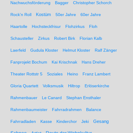
Nachwuchsförderung
Bagger
Christopher Schorch
Rock'n Roll
Kostüm
50er Jahre
60er Jahre
Haartolle
Hochsteckfrisur
Flohzirkus
Floh
Schausteller
Zirkus
Robert Birk
Florian Kalb
Laerfeld
Gudula Kloster
Helmut Kloster
Ralf Zänger
Fanprojekt Bochum
Kai Krischnak
Hans Dreher
Theater Rottstr 5
Soziales
Heino
Franz Lambert
Gloria Quartett
Volksmusik
Hiltrop
Erlöserkirche
Rahmenbauer
Le Canard
Stephan Ensthaler
Rahmenbaumeister
Fahrradrahmen
Balance
Gesang
Fahrradladen
Kasse
Kinderchor
Jeki