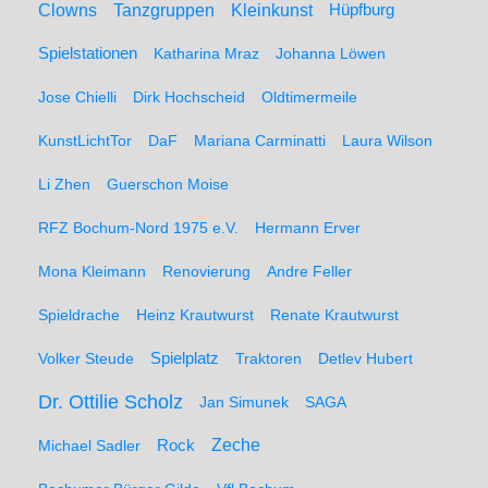
Clowns
Tanzgruppen
Kleinkunst
Hüpfburg
Spielstationen
Katharina Mraz
Johanna Löwen
Jose Chielli
Dirk Hochscheid
Oldtimermeile
KunstLichtTor
DaF
Mariana Carminatti
Laura Wilson
Li Zhen
Guerschon Moise
RFZ Bochum-Nord 1975 e.V.
Hermann Erver
Mona Kleimann
Renovierung
Andre Feller
Spieldrache
Heinz Krautwurst
Renate Krautwurst
Spielplatz
Volker Steude
Traktoren
Detlev Hubert
Dr. Ottilie Scholz
Jan Simunek
SAGA
Zeche
Michael Sadler
Rock