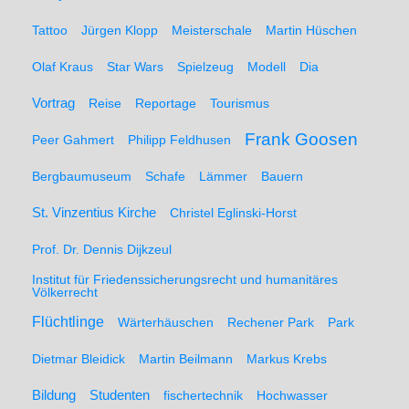
Tattoo
Jürgen Klopp
Meisterschale
Martin Hüschen
Olaf Kraus
Star Wars
Spielzeug
Modell
Dia
Vortrag
Reise
Reportage
Tourismus
Frank Goosen
Peer Gahmert
Philipp Feldhusen
Bergbaumuseum
Schafe
Lämmer
Bauern
St. Vinzentius Kirche
Christel Eglinski-Horst
Prof. Dr. Dennis Dijkzeul
Institut für Friedenssicherungsrecht und humanitäres
Völkerrecht
Flüchtlinge
Wärterhäuschen
Rechener Park
Park
Dietmar Bleidick
Martin Beilmann
Markus Krebs
Studenten
Bildung
fischertechnik
Hochwasser