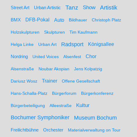
Artistik
Tanz
Show
Street Art
Urban Artistic
BMX
DFB-Pokal
Auto
Bildhauer
Christoph Platz
Holzskulpturen
Skulpturen
Tim Kaufmann
Radsport
Königsallee
Helga Linke
Urban Art
Nordring
Chor
United Voices
Alsenfest
Alsenstraße
Noubar Akopian
Jens Kolpatzig
Trainer
Dariusz Wosz
Offene Gesellschaft
Hans-Schalla-Platz
Bürgerforum
Bürgerkonferenz
Kultur
Bürgerbeteiligung
Alleestraße
Bochumer Symphoniker
Museum Bochum
Freilichtbühne
Orchester
Materialverwaltung on Tour