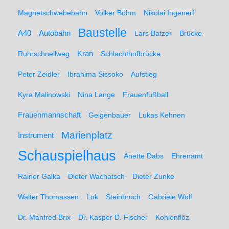
Magnetschwebebahn
Volker Böhm
Nikolai Ingenerf
Baustelle
A40
Autobahn
Lars Batzer
Brücke
Ruhrschnellweg
Kran
Schlachthofbrücke
Peter Zeidler
Ibrahima Sissoko
Aufstieg
Kyra Malinowski
Nina Lange
Frauenfußball
Frauenmannschaft
Geigenbauer
Lukas Kehnen
Marienplatz
Instrument
Schauspielhaus
Anette Dabs
Ehrenamt
Rainer Galka
Dieter Wachatsch
Dieter Zunke
Walter Thomassen
Lok
Steinbruch
Gabriele Wolf
Dr. Manfred Brix
Dr. Kasper D. Fischer
Kohlenflöz