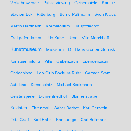
Kneipe
Verkehrswende
Public Viewing
Geiserspiele
Stadion-Eck
Ritterburg
Bernd Paßmann
Sven Kraus
Martin Hartmann
Krematorium
Hauptfriedhof
Freigrafendamm
Udo Kube
Urne
Villa Marckhoff
Kunstmuseum
Museum
Dr. Hans Günter Golinski
Kunstsammlung
Villa
Gabenzaun
Spendenzaun
Obdachlose
Leo-Club Bochum-Ruhr
Carsten Statz
Autokino
Kirmesplatz
Michael Beckmann
Geisterspiele
Blumenfriedhof
Blumenstraße
Soldaten
Ehrenmal
Walter Borbet
Karl Gerstein
Fritz Graff
Karl Hahn
Karl Lange
Carl Bollmann