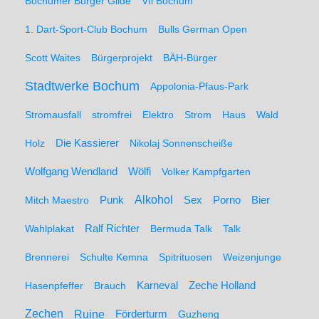
Bochumer Bürger Gilde
Vfl Bochum
1. Dart-Sport-Club Bochum
Bulls German Open
Scott Waites
Bürgerprojekt
BÄH-Bürger
Stadtwerke Bochum
Appolonia-Pfaus-Park
Stromausfall
stromfrei
Elektro
Strom
Haus
Wald
Holz
Die Kassierer
Nikolaj Sonnenscheiße
Wolfgang Wendland
Wölfi
Volker Kampfgarten
Alkohol
Mitch Maestro
Punk
Sex
Porno
Bier
Wahlplakat
Ralf Richter
Bermuda Talk
Talk
Brennerei
Schulte Kemna
Spitrituosen
Weizenjunge
Hasenpfeffer
Brauch
Karneval
Zeche Holland
Zechen
Ruine
Förderturm
Guzheng