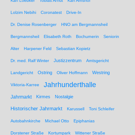
Karl Loebker
Tobias Arndt
Karl Amshof
Lolzim Nebihi
Coronatest
Drive-In
Dr. Denise Rosenberger
HNO am Bergmannsheil
Bergmannsheil
Elisabeth Roth
Bochumerin
Seniorin
Alter
Harpener Feld
Sebastian Kopietz
Dr. med. Ralf Winter
Justizzentrum
Amtsgericht
Ostring
Westring
Landgericht
Oliver Hoffmann
Jahrhunderthalle
Viktoria-Karree
Jahrmarkt
Kirmes
Nostalgie
Historischer Jahrmarkt
Karussell
Toni Schleifer
Autobahnkirche
Michael Otto
Epiphanias
Dorstener Straße
Kortumpark
Wittener Straße