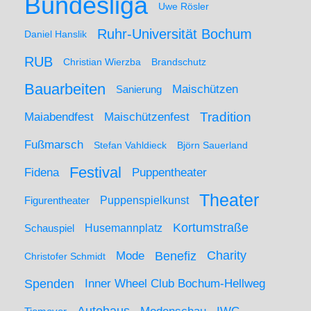
Bundesliga
Uwe Rösler
Ruhr-Universität Bochum
Daniel Hanslik
RUB
Christian Wierzba
Brandschutz
Bauarbeiten
Maischützen
Sanierung
Maiabendfest
Maischützenfest
Tradition
Fußmarsch
Stefan Vahldieck
Björn Sauerland
Festival
Puppentheater
Fidena
Theater
Figurentheater
Puppenspielkunst
Kortumstraße
Husemannplatz
Schauspiel
Mode
Charity
Benefiz
Christofer Schmidt
Spenden
Inner Wheel Club Bochum-Hellweg