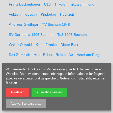
Franz Beckenbauer
U13
Trikots
Trikotsammlung
Auktion
Kidsday
Kindertag
Hochzeit
Andreas Grothgar
TV Bochum 1848
SV Germania 1906 Bochum
TuS 1908 Bochum
Walter Oswald
Klaus Franke
Dieter Bast
Rottstraße
Ralf Zumdick
Hotel Eden
Hotel am Ring
Andi Pahl
Christa Ternow
Höhenretter
Messpunkte
Wir verwenden Cookies zur Verbesserung der Nutzbarkeit unserer
Website. Dazu werden personenbezogene Informationen für folgende
Feuerwehr
Kaltblut
Pferderücker
Holzrücker
Zwecke verarbeitet und gespeichert:
Notwendig, Statistik, externe
Medien
.
Udo Berner
Förster
Marcel Müller
Pferd
Forst
Ablehnen
Auswahl erlauben
Tippelsberg
Jubiläumsfeier
Solidaritätsfest
Auswahl anpassen
...
Rainer Einenkel
Hennes Bender
Fritz Eckenga