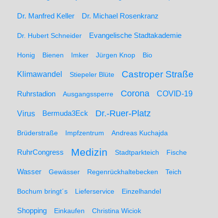
Dr. Manfred Keller
Dr. Michael Rosenkranz
Dr. Hubert Schneider
Evangelische Stadtakademie
Honig
Bienen
Imker
Jürgen Knop
Bio
Castroper Straße
Klimawandel
Stiepeler Blüte
Corona
Ruhrstadion
COVID-19
Ausgangssperre
Dr.-Ruer-Platz
Virus
Bermuda3Eck
Brüderstraße
Impfzentrum
Andreas Kuchajda
Medizin
RuhrCongress
Stadtparkteich
Fische
Wasser
Gewässer
Regenrückhaltebecken
Teich
Bochum bringt´s
Lieferservice
Einzelhandel
Shopping
Einkaufen
Christina Wiciok