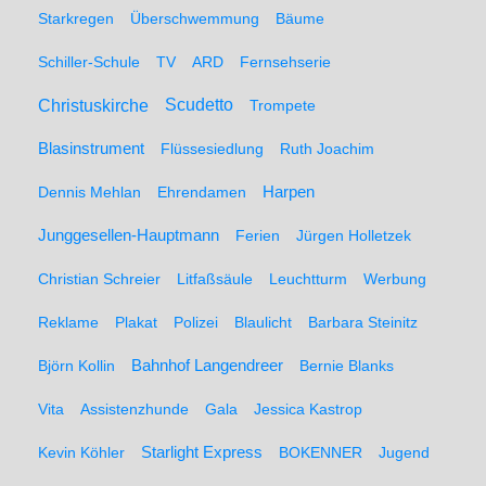
Starkregen
Überschwemmung
Bäume
Schiller-Schule
TV
ARD
Fernsehserie
Christuskirche
Scudetto
Trompete
Blasinstrument
Flüssesiedlung
Ruth Joachim
Dennis Mehlan
Ehrendamen
Harpen
Junggesellen-Hauptmann
Ferien
Jürgen Holletzek
Christian Schreier
Litfaßsäule
Leuchtturm
Werbung
Reklame
Plakat
Polizei
Blaulicht
Barbara Steinitz
Björn Kollin
Bahnhof Langendreer
Bernie Blanks
Vita
Assistenzhunde
Gala
Jessica Kastrop
Kevin Köhler
Starlight Express
BOKENNER
Jugend