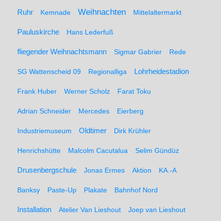
Weihnachten
Ruhr
Kemnade
Mittelaltermarkt
Pauluskirche
Hans Lederfuß
fliegender Weihnachtsmann
Sigmar Gabrier
Rede
SG Wattenscheid 09
Regionalliga
Lohrheidestadion
Frank Huber
Werner Scholz
Farat Toku
Adrian Schneider
Mercedes
Eierberg
Oldtimer
Industriemuseum
Dirk Krühler
Henrichshütte
Malcolm Cacutalua
Selim Gündüz
Drusenbergschule
Jonas Ermes
Aktion
KA.-A
Banksy
Paste-Up
Plakate
Bahnhof Nord
Installation
Atelier Van Lieshout
Joep van Lieshout