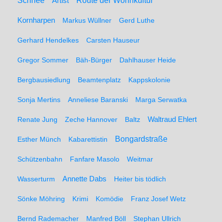
Schnee
Route der Wohnkultur
Artist
Kornharpen
Markus Wüllner
Gerd Luthe
Gerhard Hendelkes
Carsten Hauseur
Gregor Sommer
Bäh-Bürger
Dahlhauser Heide
Bergbausiedlung
Beamtenplatz
Kappskolonie
Sonja Mertins
Anneliese Baranski
Marga Serwatka
Renate Jung
Zeche Hannover
Baltz
Waltraud Ehlert
Bongardstraße
Esther Münch
Kabarettistin
Schützenbahn
Fanfare Masolo
Weitmar
Annette Dabs
Wasserturm
Heiter bis tödlich
Sönke Möhring
Krimi
Komödie
Franz Josef Wetz
Bernd Rademacher
Manfred Böll
Stephan Ullrich