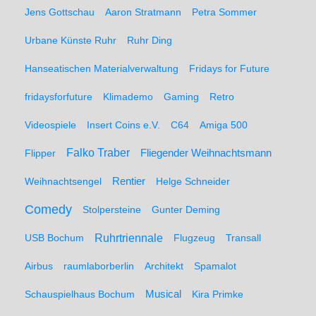
Jens Gottschau
Aaron Stratmann
Petra Sommer
Urbane Künste Ruhr
Ruhr Ding
Hanseatischen Materialverwaltung
Fridays for Future
fridaysforfuture
Klimademo
Gaming
Retro
Videospiele
Insert Coins e.V.
C64
Amiga 500
Falko Traber
Flipper
Fliegender Weihnachtsmann
Weihnachtsengel
Rentier
Helge Schneider
Comedy
Stolpersteine
Gunter Deming
Ruhrtriennale
USB Bochum
Flugzeug
Transall
Airbus
raumlaborberlin
Architekt
Spamalot
Schauspielhaus Bochum
Musical
Kira Primke