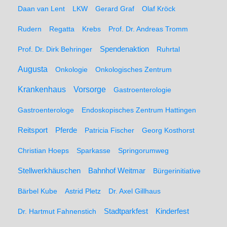
Daan van Lent
LKW
Gerard Graf
Olaf Kröck
Rudern
Regatta
Krebs
Prof. Dr. Andreas Tromm
Spendenaktion
Prof. Dr. Dirk Behringer
Ruhrtal
Augusta
Onkologie
Onkologisches Zentrum
Krankenhaus
Vorsorge
Gastroenterologie
Gastroenterologe
Endoskopisches Zentrum Hattingen
Pferde
Reitsport
Patricia Fischer
Georg Kosthorst
Christian Hoeps
Sparkasse
Springorumweg
Stellwerkhäuschen
Bahnhof Weitmar
Bürgerinitiative
Bärbel Kube
Astrid Pletz
Dr. Axel Gillhaus
Stadtparkfest
Kinderfest
Dr. Hartmut Fahnenstich