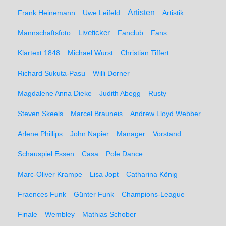
Artisten
Frank Heinemann
Uwe Leifeld
Artistik
Liveticker
Mannschaftsfoto
Fanclub
Fans
Klartext 1848
Michael Wurst
Christian Tiffert
Richard Sukuta-Pasu
Willi Dorner
Magdalene Anna Dieke
Judith Abegg
Rusty
Steven Skeels
Marcel Brauneis
Andrew Lloyd Webber
Arlene Phillips
John Napier
Manager
Vorstand
Schauspiel Essen
Casa
Pole Dance
Marc-Oliver Krampe
Lisa Jopt
Catharina König
Fraences Funk
Günter Funk
Champions-League
Finale
Wembley
Mathias Schober