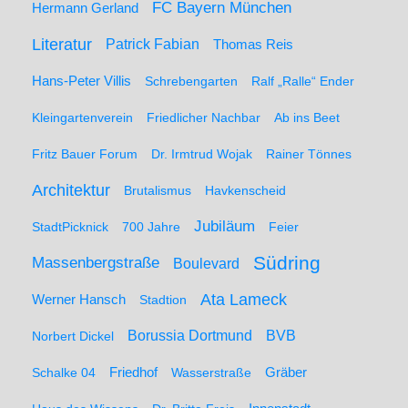
FC Bayern München
Hermann Gerland
Literatur
Patrick Fabian
Thomas Reis
Hans-Peter Villis
Schrebengarten
Ralf „Ralle“ Ender
Kleingartenverein
Friedlicher Nachbar
Ab ins Beet
Fritz Bauer Forum
Dr. Irmtrud Wojak
Rainer Tönnes
Architektur
Brutalismus
Havkenscheid
Jubiläum
StadtPicknick
700 Jahre
Feier
Südring
Massenbergstraße
Boulevard
Ata Lameck
Werner Hansch
Stadtion
Borussia Dortmund
BVB
Norbert Dickel
Friedhof
Gräber
Schalke 04
Wasserstraße