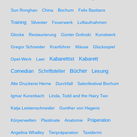
Sun Ronghan
China
Bochum
Felix Bastians
Training
Silvester
Feuerwerk
Luftaufnahmen
Glocke
Restaurierung
Günter Golinski
Kunstwerk
Gregor Schneider
Kranführer
Mäuse
Glücksspiel
Kabarett
Kabarettist
Opel-Werk
Laer
Comedian
Bücher
Lesung
Schriftsteller
Alte Druckerei Herne
Durchfall
Salonfestival Bochum
Igmar Kurenbach
Linda, Todd and the Hairy Two
Katja Leistenschneider
Gunther von Hagens
Präperation
Körperwelten
Plastinate
Anatomie
Angelina Whalley
Tierpräparation
Taxidermi