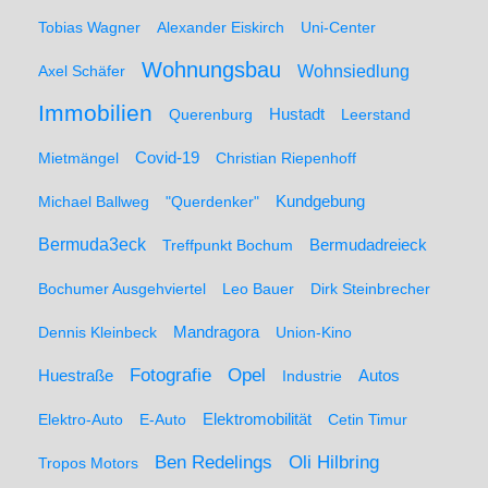
Tobias Wagner
Alexander Eiskirch
Uni-Center
Wohnungsbau
Wohnsiedlung
Axel Schäfer
Immobilien
Hustadt
Querenburg
Leerstand
Mietmängel
Covid-19
Christian Riepenhoff
Michael Ballweg
"Querdenker"
Kundgebung
Bermuda3eck
Bermudadreieck
Treffpunkt Bochum
Bochumer Ausgehviertel
Leo Bauer
Dirk Steinbrecher
Dennis Kleinbeck
Mandragora
Union-Kino
Fotografie
Opel
Huestraße
Industrie
Autos
Elektro-Auto
E-Auto
Elektromobilität
Cetin Timur
Ben Redelings
Oli Hilbring
Tropos Motors