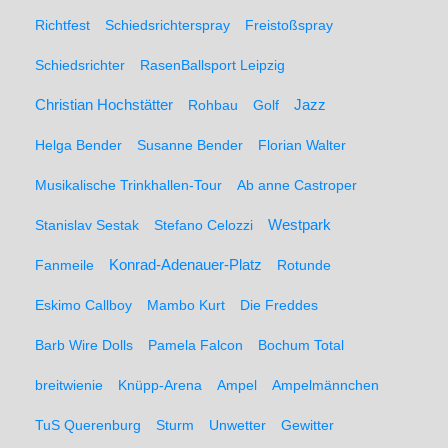
Richtfest
Schiedsrichterspray
Freistoßspray
Schiedsrichter
RasenBallsport Leipzig
Christian Hochstätter
Rohbau
Golf
Jazz
Helga Bender
Susanne Bender
Florian Walter
Musikalische Trinkhallen-Tour
Ab anne Castroper
Stanislav Sestak
Stefano Celozzi
Westpark
Fanmeile
Konrad-Adenauer-Platz
Rotunde
Eskimo Callboy
Mambo Kurt
Die Freddes
Barb Wire Dolls
Pamela Falcon
Bochum Total
breitwienie
Knüpp-Arena
Ampel
Ampelmännchen
TuS Querenburg
Sturm
Unwetter
Gewitter