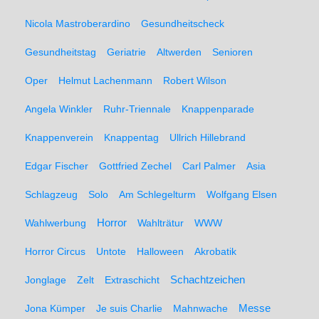
Nicola Mastroberardino
Gesundheitscheck
Gesundheitstag
Geriatrie
Altwerden
Senioren
Oper
Helmut Lachenmann
Robert Wilson
Angela Winkler
Ruhr-Triennale
Knappenparade
Knappenverein
Knappentag
Ullrich Hillebrand
Edgar Fischer
Gottfried Zechel
Carl Palmer
Asia
Schlagzeug
Solo
Am Schlegelturm
Wolfgang Elsen
Wahlwerbung
Horror
Wahlträtur
WWW
Horror Circus
Untote
Halloween
Akrobatik
Schachtzeichen
Jonglage
Zelt
Extraschicht
Messe
Jona Kümper
Je suis Charlie
Mahnwache