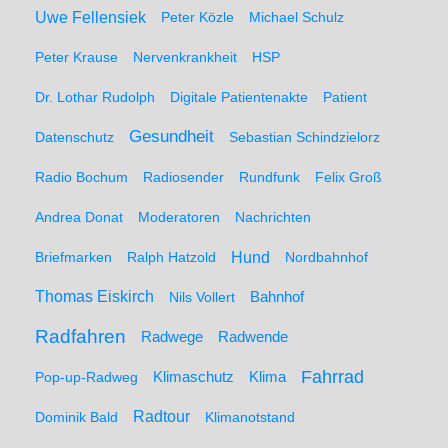
Uwe Fellensiek
Peter Közle
Michael Schulz
Peter Krause
Nervenkrankheit
HSP
Dr. Lothar Rudolph
Digitale Patientenakte
Patient
Gesundheit
Datenschutz
Sebastian Schindzielorz
Radio Bochum
Radiosender
Rundfunk
Felix Groß
Andrea Donat
Moderatoren
Nachrichten
Hund
Briefmarken
Ralph Hatzold
Nordbahnhof
Thomas Eiskirch
Nils Vollert
Bahnhof
Radfahren
Radwege
Radwende
Fahrrad
Klimaschutz
Klima
Pop-up-Radweg
Radtour
Dominik Bald
Klimanotstand