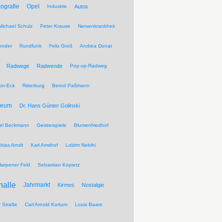
tografie
Opel
Industrie
Autos
Michael Schulz
Peter Krause
Nervenkrankheit
ender
Rundfunk
Felix Groß
Andrea Donat
Radwege
Radwende
Pop-up-Radweg
on-Eck
Ritterburg
Bernd Paßmann
seum
Dr. Hans Günter Golinski
el Beckmann
Geisterspiele
Blumenfriedhof
bias Arndt
Karl Amshof
Lolzim Nebihi
Harpener Feld
Sebastian Kopietz
halle
Jahrmarkt
Kirmes
Nostalgie
r Straße
Carl Arnold Kortum
Louis Baare