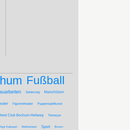
chum
Fußball
auarbeiten
Maischützen
Sanierung
eater
Figurentheater
Puppenspielkunst
Wheel Club Bochum-Hellweg
Tiemeyer
Sport
Agit Kabayel
Weltmeister
Boxen