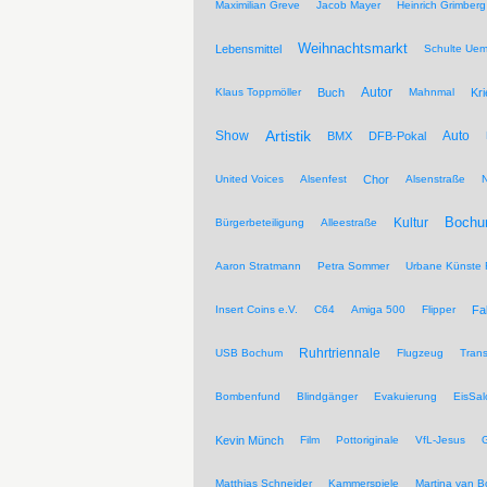
Maximilian Greve
Jacob Mayer
Heinrich Grimberg
Weihnachtsmarkt
Lebensmittel
Schulte Ue
Autor
Klaus Toppmöller
Buch
Mahnmal
Kr
Artistik
Show
Auto
BMX
DFB-Pokal
United Voices
Alsenfest
Chor
Alsenstraße
Kultur
Bochu
Bürgerbeteiligung
Alleestraße
Aaron Stratmann
Petra Sommer
Urbane Künste 
Insert Coins e.V.
C64
Amiga 500
Flipper
Fa
Ruhrtriennale
USB Bochum
Flugzeug
Trans
Bombenfund
Blindgänger
Evakuierung
EisSal
Kevin Münch
Film
Pottoriginale
VfL-Jesus
G
Matthias Schneider
Kammerspiele
Martina van 