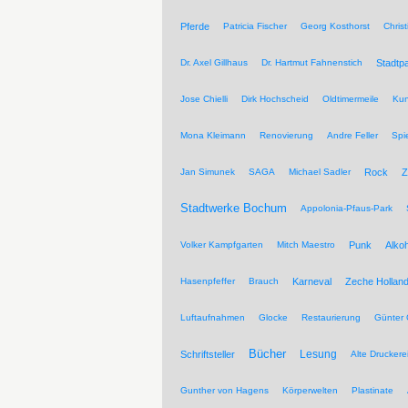
Pferde
Patricia Fischer
Georg Kosthorst
Chris
Dr. Axel Gillhaus
Dr. Hartmut Fahnenstich
Stadtpa
Jose Chielli
Dirk Hochscheid
Oldtimermeile
Kun
Mona Kleimann
Renovierung
Andre Feller
Spi
Jan Simunek
SAGA
Michael Sadler
Rock
Z
Stadtwerke Bochum
Appolonia-Pfaus-Park
Volker Kampfgarten
Mitch Maestro
Punk
Alkoh
Hasenpfeffer
Brauch
Karneval
Zeche Hollan
Luftaufnahmen
Glocke
Restaurierung
Günter 
Bücher
Lesung
Schriftsteller
Alte Druckere
Gunther von Hagens
Körperwelten
Plastinate