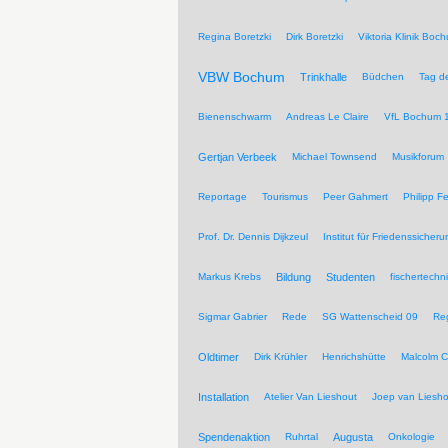
Regina Boretzki
Dirk Boretzki
Viktoria Klinik Boc
VBW Bochum
Trinkhalle
Büdchen
Tag de
Bienenschwarm
Andreas Le Claire
VfL Bochum 
Gertjan Verbeek
Michael Townsend
Musikforum
Reportage
Tourismus
Peer Gahmert
Philipp F
Prof. Dr. Dennis Dijkzeul
Institut für Friedenssiche
Markus Krebs
Bildung
Studenten
fischertechn
Sigmar Gabrier
Rede
SG Wattenscheid 09
Reg
Oldtimer
Dirk Krühler
Henrichshütte
Malcolm C
Installation
Atelier Van Lieshout
Joep van Liesho
Spendenaktion
Ruhrtal
Augusta
Onkologie