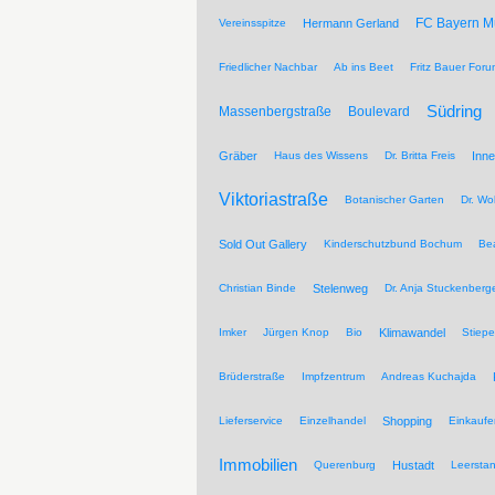
FC Bayern 
Vereinsspitze
Hermann Gerland
Friedlicher Nachbar
Ab ins Beet
Fritz Bauer For
Südring
Massenbergstraße
Boulevard
Gräber
Haus des Wissens
Dr. Britta Freis
Inne
Viktoriastraße
Botanischer Garten
Dr. Wo
Sold Out Gallery
Kinderschutzbund Bochum
Be
Christian Binde
Stelenweg
Dr. Anja Stuckenberg
Imker
Jürgen Knop
Bio
Klimawandel
Stiepe
Brüderstraße
Impfzentrum
Andreas Kuchajda
Lieferservice
Einzelhandel
Shopping
Einkaufe
Immobilien
Querenburg
Hustadt
Leersta