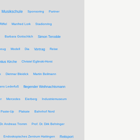
Musikschule
Sponsoring
Partner
Riffel
Manfred Lork
Stadionring
Barbara Gottschlich
Simon Terodde
zeug
Modell
Dia
Vortrag
Reise
ntius Kirche
Christel Eglinski-Horst
k
Dietmar Bleidick
Martin Beilmann
ans Lederfuß
fliegender Weihnachtsmann
r
Mercedes
Eierberg
Industriemuseum
Paste-Up
Plakate
Bahnhof Nord
 Dr. Andreas Tromm
Prof. Dr. Dirk Behringer
Endoskopisches Zentrum Hattingen
Reitsport