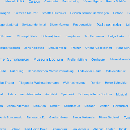
Jahresrückblick
Cartoon
Cartoonist
Foodsharing
Vivien Illigens
Ronny Schäfer
mmingen
Clemens Kreuzer
Stadtteil-Historiker
Heinrich Schulte Uemmingen
Historie
B
Schauspieler
iegerdenkmal
Soldatendenkmal
Dieter Maiweg
Puppenspieler
Ur
Bildhauer
Christoph Platz
Holzskulpturen
Skulpturen
Tim Kaufmann
Helga Linke
U
Noubar Akopian
Jens Kolpatzig
Dariusz Wosz
Trainer
Offene Gesellschaft
Hans-Scha
Museum Bochum
mer Symphoniker
Freilichtbühne
Orchester
Materialverwal
Ruhr
Ruhr Ding
Hanseatischen Materialverwaltung
Fridays for Future
fridaysforfuture
lko Traber
Fliegender Weihnachtsmann
Weihnachtsengel
Rentier
Helge Schneider
all
Airbus
raumlaborberlin
Architekt
Spamalot
Schauspielhaus Bochum
Musical
on
Jahrhunderhalle
Eislaufen
Eistreff
Schlittschuh
Eisbahn
Winter
Dartturnier
errit Starczewski
Tankwart a.D.
Glocken-Horst
Simon Meienreis
Pirmin Sedlmeir
Tom
Boxen
Schule
Karl-Heinz Böke
Steampunk
Jan Wessels
Abacus Theater
Kiosk