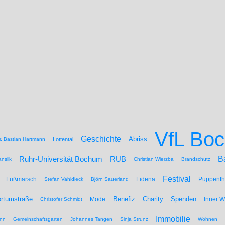
VfL Bo
Geschichte
Abriss
r. Bastian Hartmann
Lottental
B
Ruhr-Universität Bochum
RUB
nslik
Christian Wierzba
Brandschutz
Festival
Fußmarsch
Fidena
Puppenth
Stefan Vahldieck
Björn Sauerland
Benefiz
Spenden
rtumstraße
Mode
Charity
Inner 
Christofer Schmidt
Immobilie
nn
Gemeinschaftsgarten
Johannes Tangen
Sinja Strunz
Wohnen