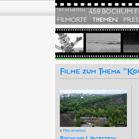
459 BOCHUM F
TIEF IM WESTEN
FILMORTE
THEMEN
PRES
Filme zum Thema "K
3:49
»
Film ansehen
Bochums Urgestein