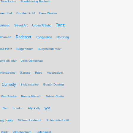
Timo Lichte
Foodsharing Bochum
auernhof
Günther Pohl
Hans Walitza
Tanz
banatix
Street Art
Urban Artistic
Radsport
rban Art
Königsallee
Nordring
lla-Platz
Bürgerforum
Bürgerkonferenz
tung on Tour
Jens Gottschau
Klimademo
Gaming
Retro
Videospiele
Comedy
Stolpersteine
Gunter Deming
Kira Primke
Ronny Miersch
Tobias Cosler
Dart
London
Ally Pally
WM
my Finke
Michael Eckhardt
Dr. Andreas Hüttl
Bude
Altenbochum
Ladenlokal