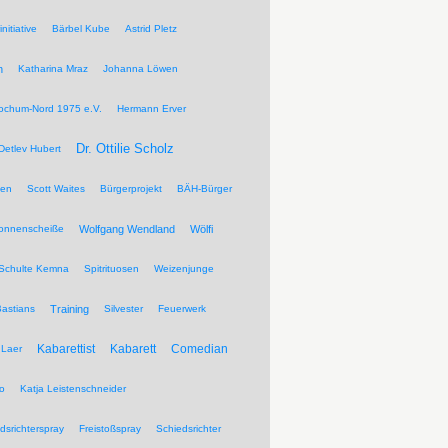
nitiative
Bärbel Kube
Astrid Pletz
n
Katharina Mraz
Johanna Löwen
ochum-Nord 1975 e.V.
Hermann Erver
Dr. Ottilie Scholz
Detlev Hubert
pen
Scott Waites
Bürgerprojekt
BÄH-Bürger
Sonnenscheiße
Wolfgang Wendland
Wölfi
Schulte Kemna
Spitrituosen
Weizenjunge
Bastians
Training
Silvester
Feuerwerk
Kabarettist
Kabarett
Comedian
Laer
wo
Katja Leistenschneider
dsrichterspray
Freistoßspray
Schiedsrichter