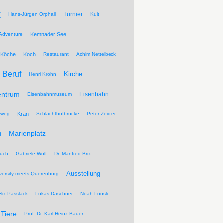
t
Turnier
Hans-Jürgen Orphall
Kult
Adventure
Kemnader See
Köche
Koch
Restaurant
Achim Nettelbeck
Beruf
Kirche
Henri Krohn
entrum
Eisenbahn
Eisenbahnmuseum
lweg
Kran
Schlachthofbrücke
Peter Zeidler
Marienplatz
t
ruch
Gabriele Wolf
Dr. Manfred Brix
Ausstellung
versity meets Querenburg
elix Passlack
Lukas Daschner
Noah Loosli
Tiere
Prof. Dr. Karl-Heinz Bauer