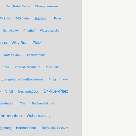
n
Ralf „Ralle“ Ender
Kleingartenverein
Jubiläum
Picknick
700 Jahre
Feier
Schalke 04
Friedhof
Wasserstraße
haus
Willy-Brandt-Platz
Norbert 3000
Lackschnute
 Punto
Christian Nienhaus
Doris Rink
Evangelische Stadtakademie
Honig
Bienen
Dr.-Ruer-Platz
Virus
9
Bermuda3Eck
altebecken
Teich
Bochum bringt´s
hnungsbau
Wohnsiedlung
dgebung
Bermuda3eck
Treffpunkt Bochum