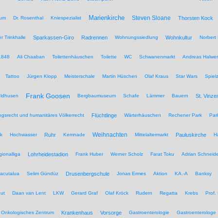
Marienkirche
Steven Sloane
hum
Dr. Rosenthal
Kniespezialist
Thorsten Kock
r Trinkhalle
Sparkassen-Giro
Radrennen
Wohnungssiedlung
Wohnkultur
Norbert 
1848
Ali Chaaban
Toilettenhäuschen
Toilette
WC
Schwanenmarkt
Andreas Halwer
Tattoo
Jürgen Klopp
Meisterschale
Martin Hüschen
Olaf Kraus
Star Wars
Spiel
Frank Goosen
eldhusen
Bergbaumuseum
Schafe
Lämmer
Bauern
St. Vinze
rungsrecht und humanitäres Völkerrecht
Flüchtlinge
Wärterhäuschen
Rechener Park
Par
Weihnachten
ik
Hochwasser
Ruhr
Kemnade
Mittelaltermarkt
Pauluskirche
H
ionalliga
Lohrheidestadion
Frank Huber
Werner Scholz
Farat Toku
Adrian Schneide
acutalua
Selim Gündüz
Drusenbergschule
Jonas Ermes
Aktion
KA.-A
Banksy
ut
Daan van Lent
LKW
Gerard Graf
Olaf Kröck
Rudern
Regatta
Krebs
Prof.
Onkologisches Zentrum
Krankenhaus
Vorsorge
Gastroenterologie
Gastroenterologe