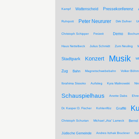
Pressekonferenz
Wattenscheid
Kampf
Peter Neururer
Ruhrpott
Dirk Dufner
U
Demo
Christoph Schipper
Freizeit
Bochum
Haus Nettelbeck
Julius Schmidt
Zum Neuling
Musik
Konzert
Stadtpark
WD
Zug
Bahn
Magnetschwebebahn
Volker Böhm
Ibrahima Sissoko
Aufstieg
Kyra Malinowski
Ni
Schauspielhaus
Anette Dabs
Ehre
Ku
Dr. Kasper D. Fischer
Kohlenflöz
Graffiti
Christoph Schurian
Michael „Ata“ Lameck
Bernd
Jüdische Gemeinde
Andres Itzhak Bruckner
Sy