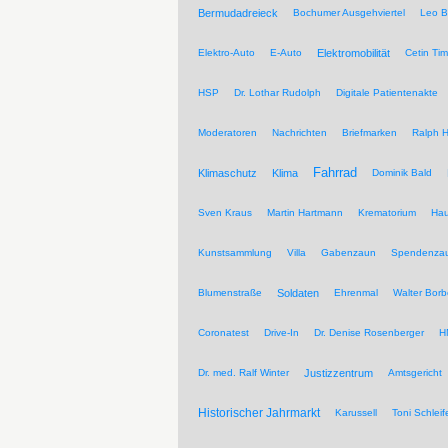
Bermudadreieck
Bochumer Ausgehviertel
Leo B
Elektro-Auto
E-Auto
Elektromobilität
Cetin Tim
HSP
Dr. Lothar Rudolph
Digitale Patientenakte
Moderatoren
Nachrichten
Briefmarken
Ralph H
Fahrrad
Klimaschutz
Klima
Dominik Bald
Sven Kraus
Martin Hartmann
Krematorium
Hau
Kunstsammlung
Villa
Gabenzaun
Spendenza
Blumenstraße
Soldaten
Ehrenmal
Walter Borb
Coronatest
Drive-In
Dr. Denise Rosenberger
H
Dr. med. Ralf Winter
Justizzentrum
Amtsgericht
Historischer Jahrmarkt
Karussell
Toni Schleif