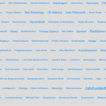
Fo
auer
Dirk Steinbrecher
Dennis Kleinbeck
Mandragora
Union-Kino
Huestraße
Ben Redelings
Oli Hilbring
Uwe Fellensiek
ur
Tropos Motors
Peter Közle
Gesundheit
Patient
Datenschutz
Sebastian Schindzielorz
Radio Bochum
Radios
Radfahren
Hund
atzold
Nordbahnhof
Thomas Eiskirch
Nils Vollert
Bahnhof
Radtour
Klimanotstand
Verkehrswende
Public Viewing
Geiserspiele
Kneipe
Stadi
Kunstmuseum
Mu
ptfriedhof
Freigrafendamm
Udo Kube
Urne
Villa Marckhoff
un
Obdachlose
Leo-Club Bochum-Ruhr
Carsten Statz
Autokino
Kirmesplatz
Micha
et
Karl Gerstein
Fritz Graff
Karl Hahn
Karl Lange
Carl Bollmann
Karl Loebker
To
NO am Bergmannsheil
Bergmannsheil
Elisabeth Roth
Bochumerin
Seniorin
Alter
Jahrhundert
Landgericht
Ostring
Oliver Hoffmann
Westring
Viktoria-Karree
er
Autobahnkirche
Michael Otto
Epiphanias
Dorstener Straße
Kortumpark
Wittene