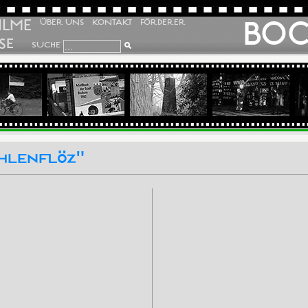
ILME
BO
ÜBER UNS
KONTAKT
FÖRDERER
SE
SUCHE
ohlenflöz"