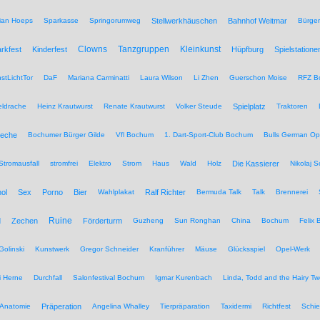
tian Hoeps
Sparkasse
Springorumweg
Stellwerkhäuschen
Bahnhof Weitmar
Bürgeri
Clowns
Tanzgruppen
Kleinkunst
rkfest
Kinderfest
Hüpfburg
Spielstatione
stLichtTor
DaF
Mariana Carminatti
Laura Wilson
Li Zhen
Guerschon Moise
RFZ B
eldrache
Heinz Krautwurst
Renate Krautwurst
Volker Steude
Spielplatz
Traktoren
eche
Bochumer Bürger Gilde
Vfl Bochum
1. Dart-Sport-Club Bochum
Bulls German O
Stromausfall
stromfrei
Elektro
Strom
Haus
Wald
Holz
Die Kassierer
Nikolaj 
ol
Sex
Porno
Bier
Wahlplakat
Ralf Richter
Bermuda Talk
Talk
Brennerei
Ruine
d
Zechen
Förderturm
Guzheng
Sun Ronghan
China
Bochum
Felix 
Golinski
Kunstwerk
Gregor Schneider
Kranführer
Mäuse
Glücksspiel
Opel-Werk
i Herne
Durchfall
Salonfestival Bochum
Igmar Kurenbach
Linda, Todd and the Hairy T
Anatomie
Präperation
Angelina Whalley
Tierpräparation
Taxidermi
Richtfest
Schie