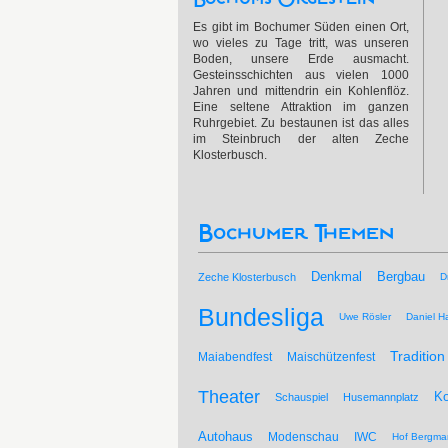
Es gibt im Bochumer Süden einen Ort,
wo vieles zu Tage tritt, was unseren
Boden, unsere Erde ausmacht.
Gesteinsschichten aus vielen 1000
Jahren und mittendrin ein Kohlenflöz.
Eine seltene Attraktion im ganzen
Ruhrgebiet. Zu bestaunen ist das alles
im Steinbruch der alten Zeche
Klosterbusch.
Bochumer Themen
Bergbau
Denkmal
Zeche Klosterbusch
D
Bundesliga
Uwe Rösler
Daniel Ha
Tradition
Maiabendfest
Maischützenfest
Theater
Ko
Schauspiel
Husemannplatz
Autohaus
Modenschau
IWC
Hof Bergma