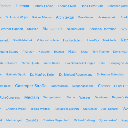
Literatur
München
Patrick Fabian
Thomas Reis
Hans-Peter Villis
Schrebengarte
Architektur
um
Dr. Irmtrud Wojak
Rainer Tönnes
Brutalismus
Havkenscheid
Stadt
Ata Lameck
Werner Hansch
Stadtion
Norbert Dickel
Borussia Dortmund
BVB
Rat
nstadt
Stadtbibliothek
Volkshochschule
Hochschulen
UniverCity
Markthalle
Natur
lfgang Stuppy
Pflanzen
Kakteen
Blumen
Mural
Tom Trasher
Denis Klatt
ate Schwarze
Nicole Quade
Anne Rosen
Eva Strausfeld-Fürtges
Hilfe
Compagnia di
er
Gabriele Spork
Dr. Manfred Keller
Dr. Michael Rosenkranz
Dr. Hubert Schneider
Castroper Straße
Corona
ler Blüte
Ruhrstadion
Ausgangssperre
COVID-1
Medizin
RuhrCongress
Stadtparkteich
Fische
Wasser
Gewässer
Regenrückh
Wo
n
Christina Wiciok
Tobias Wagner
Alexander Eiskirch
Uni-Center
Axel Schäfer
nd
Mietmängel
Covid-19
Christian Riepenhoff
Michael Ballweg
"Querdenker"
Kun