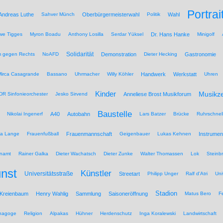
Portrai
Andreas Luthe
Sahver Münch
Oberbürgermeisterwahl
Politik
Wahl
we Tigges
Myron Boadu
Anthony Losilla
Serdar Yüksel
Dr. Hans Hanke
Minigolf
Solidarität
 gegen Rechts
NoAFD
Demonstration
Dieter Hecking
Gastronomie
Mirca Casagrande
Bassano
Uhrmacher
Willy Köhler
Handwerk
Werkstatt
Uhren
Kinder
Musikz
R Sinfonieorchester
Jesko Sirvend
Anneliese Brost Musikforum
Baustelle
Nikolai Ingenerf
A40
Autobahn
Lars Batzer
Brücke
Ruhrschnel
na Lange
Frauenfußball
Frauenmannschaft
Geigenbauer
Lukas Kehnen
Instrumen
namt
Rainer Galka
Dieter Wachatsch
Dieter Zunke
Walter Thomassen
Lok
Steinb
nst
Künstler
Universitätsstraße
Streetart
Philipp Unger
Ralf d'Atri
Uni
Stadion
 Kreienbaum
Henry Wahlig
Sammlung
Saisoneröffnung
Matus Bero
F
nagoge
Religion
Alpakas
Hühner
Herdenschutz
Inga Koralewski
Landwirtschaft