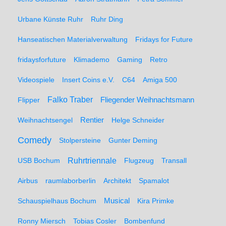
Urbane Künste Ruhr
Ruhr Ding
Hanseatischen Materialverwaltung
Fridays for Future
fridaysforfuture
Klimademo
Gaming
Retro
Videospiele
Insert Coins e.V.
C64
Amiga 500
Falko Traber
Flipper
Fliegender Weihnachtsmann
Weihnachtsengel
Rentier
Helge Schneider
Comedy
Stolpersteine
Gunter Deming
Ruhrtriennale
USB Bochum
Flugzeug
Transall
Airbus
raumlaborberlin
Architekt
Spamalot
Schauspielhaus Bochum
Musical
Kira Primke
Ronny Miersch
Tobias Cosler
Bombenfund