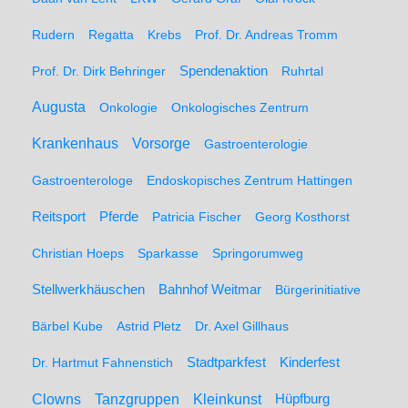
Rudern
Regatta
Krebs
Prof. Dr. Andreas Tromm
Spendenaktion
Prof. Dr. Dirk Behringer
Ruhrtal
Augusta
Onkologie
Onkologisches Zentrum
Krankenhaus
Vorsorge
Gastroenterologie
Gastroenterologe
Endoskopisches Zentrum Hattingen
Pferde
Reitsport
Patricia Fischer
Georg Kosthorst
Christian Hoeps
Sparkasse
Springorumweg
Stellwerkhäuschen
Bahnhof Weitmar
Bürgerinitiative
Bärbel Kube
Astrid Pletz
Dr. Axel Gillhaus
Stadtparkfest
Kinderfest
Dr. Hartmut Fahnenstich
Clowns
Tanzgruppen
Kleinkunst
Hüpfburg