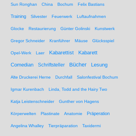
Sun Ronghan
China
Bochum
Felix Bastians
Training
Silvester
Feuerwerk
Luftaufnahmen
Glocke
Restaurierung
Günter Golinski
Kunstwerk
Gregor Schneider
Kranführer
Mäuse
Glücksspiel
Kabarett
Kabarettist
Opel-Werk
Laer
Comedian
Bücher
Lesung
Schriftsteller
Alte Druckerei Herne
Durchfall
Salonfestival Bochum
Igmar Kurenbach
Linda, Todd and the Hairy Two
Katja Leistenschneider
Gunther von Hagens
Präperation
Körperwelten
Plastinate
Anatomie
Angelina Whalley
Tierpräparation
Taxidermi