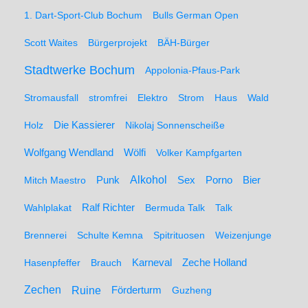
1. Dart-Sport-Club Bochum
Bulls German Open
Scott Waites
Bürgerprojekt
BÄH-Bürger
Stadtwerke Bochum
Appolonia-Pfaus-Park
Stromausfall
stromfrei
Elektro
Strom
Haus
Wald
Holz
Die Kassierer
Nikolaj Sonnenscheiße
Wolfgang Wendland
Wölfi
Volker Kampfgarten
Alkohol
Mitch Maestro
Punk
Sex
Porno
Bier
Wahlplakat
Ralf Richter
Bermuda Talk
Talk
Brennerei
Schulte Kemna
Spitrituosen
Weizenjunge
Hasenpfeffer
Brauch
Karneval
Zeche Holland
Zechen
Ruine
Förderturm
Guzheng