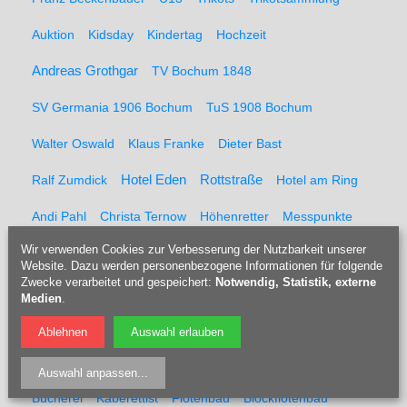
Auktion
Kidsday
Kindertag
Hochzeit
Andreas Grothgar
TV Bochum 1848
SV Germania 1906 Bochum
TuS 1908 Bochum
Walter Oswald
Klaus Franke
Dieter Bast
Rottstraße
Ralf Zumdick
Hotel Eden
Hotel am Ring
Andi Pahl
Christa Ternow
Höhenretter
Messpunkte
Wir verwenden Cookies zur Verbesserung der Nutzbarkeit unserer
Feuerwehr
Kaltblut
Pferderücker
Holzrücker
Website. Dazu werden personenbezogene Informationen für folgende
Zwecke verarbeitet und gespeichert:
Notwendig, Statistik, externe
Udo Berner
Förster
Marcel Müller
Pferd
Forst
Medien
.
Tippelsberg
Jubiläumsfeier
Solidaritätsfest
Ablehnen
Auswahl erlauben
Rainer Einenkel
Hennes Bender
Fritz Eckenga
Auswahl anpassen
...
Bücherei
Kaberettist
Flötenbau
Blockflötenbau