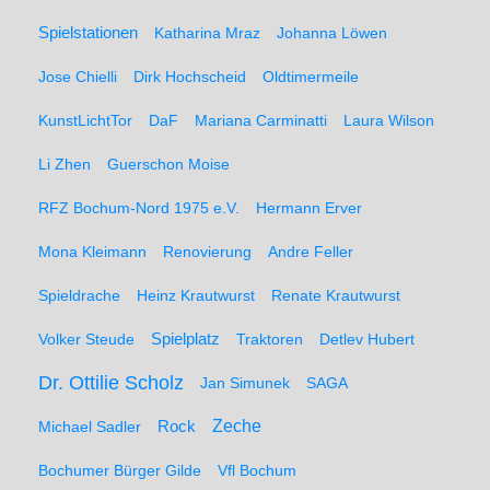
Spielstationen
Katharina Mraz
Johanna Löwen
Jose Chielli
Dirk Hochscheid
Oldtimermeile
KunstLichtTor
DaF
Mariana Carminatti
Laura Wilson
Li Zhen
Guerschon Moise
RFZ Bochum-Nord 1975 e.V.
Hermann Erver
Mona Kleimann
Renovierung
Andre Feller
Spieldrache
Heinz Krautwurst
Renate Krautwurst
Spielplatz
Volker Steude
Traktoren
Detlev Hubert
Dr. Ottilie Scholz
Jan Simunek
SAGA
Zeche
Michael Sadler
Rock
Bochumer Bürger Gilde
Vfl Bochum