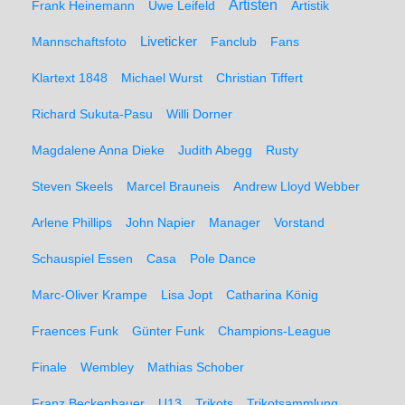
Artisten
Frank Heinemann
Uwe Leifeld
Artistik
Liveticker
Mannschaftsfoto
Fanclub
Fans
Klartext 1848
Michael Wurst
Christian Tiffert
Richard Sukuta-Pasu
Willi Dorner
Magdalene Anna Dieke
Judith Abegg
Rusty
Steven Skeels
Marcel Brauneis
Andrew Lloyd Webber
Arlene Phillips
John Napier
Manager
Vorstand
Schauspiel Essen
Casa
Pole Dance
Marc-Oliver Krampe
Lisa Jopt
Catharina König
Fraences Funk
Günter Funk
Champions-League
Finale
Wembley
Mathias Schober
Franz Beckenbauer
U13
Trikots
Trikotsammlung