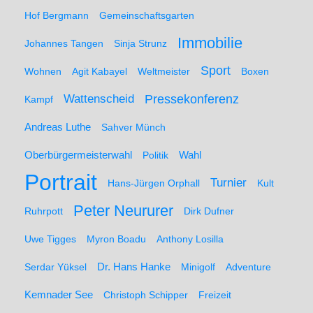
Hof Bergmann
Gemeinschaftsgarten
Immobilie
Johannes Tangen
Sinja Strunz
Sport
Wohnen
Agit Kabayel
Weltmeister
Boxen
Wattenscheid
Pressekonferenz
Kampf
Andreas Luthe
Sahver Münch
Oberbürgermeisterwahl
Politik
Wahl
Portrait
Turnier
Hans-Jürgen Orphall
Kult
Peter Neururer
Ruhrpott
Dirk Dufner
Uwe Tigges
Myron Boadu
Anthony Losilla
Serdar Yüksel
Dr. Hans Hanke
Minigolf
Adventure
Kemnader See
Christoph Schipper
Freizeit