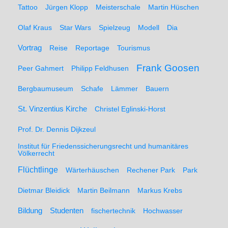
Tattoo
Jürgen Klopp
Meisterschale
Martin Hüschen
Olaf Kraus
Star Wars
Spielzeug
Modell
Dia
Vortrag
Reise
Reportage
Tourismus
Frank Goosen
Peer Gahmert
Philipp Feldhusen
Bergbaumuseum
Schafe
Lämmer
Bauern
St. Vinzentius Kirche
Christel Eglinski-Horst
Prof. Dr. Dennis Dijkzeul
Institut für Friedenssicherungsrecht und humanitäres
Völkerrecht
Flüchtlinge
Wärterhäuschen
Rechener Park
Park
Dietmar Bleidick
Martin Beilmann
Markus Krebs
Studenten
Bildung
fischertechnik
Hochwasser