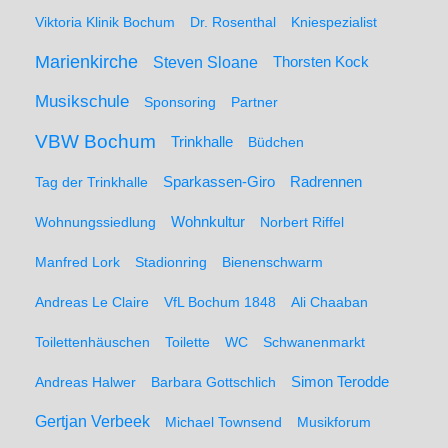
Viktoria Klinik Bochum
Dr. Rosenthal
Kniespezialist
Marienkirche
Steven Sloane
Thorsten Kock
Musikschule
Sponsoring
Partner
VBW Bochum
Trinkhalle
Büdchen
Sparkassen-Giro
Radrennen
Tag der Trinkhalle
Wohnungssiedlung
Wohnkultur
Norbert Riffel
Manfred Lork
Stadionring
Bienenschwarm
Andreas Le Claire
VfL Bochum 1848
Ali Chaaban
Toilettenhäuschen
Toilette
WC
Schwanenmarkt
Simon Terodde
Andreas Halwer
Barbara Gottschlich
Gertjan Verbeek
Michael Townsend
Musikforum