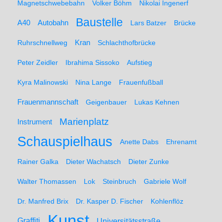
Magnetschwebebahn
Volker Böhm
Nikolai Ingenerf
Baustelle
A40
Autobahn
Lars Batzer
Brücke
Ruhrschnellweg
Kran
Schlachthofbrücke
Peter Zeidler
Ibrahima Sissoko
Aufstieg
Kyra Malinowski
Nina Lange
Frauenfußball
Frauenmannschaft
Geigenbauer
Lukas Kehnen
Marienplatz
Instrument
Schauspielhaus
Anette Dabs
Ehrenamt
Rainer Galka
Dieter Wachatsch
Dieter Zunke
Walter Thomassen
Lok
Steinbruch
Gabriele Wolf
Dr. Manfred Brix
Dr. Kasper D. Fischer
Kohlenflöz
Kunst
Graffiti
Universitätsstraße