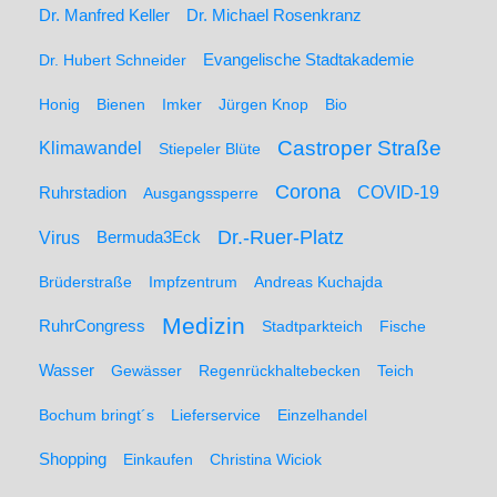
Dr. Manfred Keller
Dr. Michael Rosenkranz
Dr. Hubert Schneider
Evangelische Stadtakademie
Honig
Bienen
Imker
Jürgen Knop
Bio
Castroper Straße
Klimawandel
Stiepeler Blüte
Corona
Ruhrstadion
COVID-19
Ausgangssperre
Dr.-Ruer-Platz
Virus
Bermuda3Eck
Brüderstraße
Impfzentrum
Andreas Kuchajda
Medizin
RuhrCongress
Stadtparkteich
Fische
Wasser
Gewässer
Regenrückhaltebecken
Teich
Bochum bringt´s
Lieferservice
Einzelhandel
Shopping
Einkaufen
Christina Wiciok