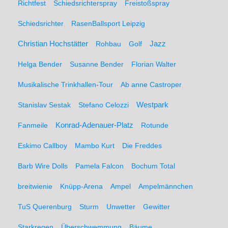
Richtfest
Schiedsrichterspray
Freistoßspray
Schiedsrichter
RasenBallsport Leipzig
Christian Hochstätter
Rohbau
Golf
Jazz
Helga Bender
Susanne Bender
Florian Walter
Musikalische Trinkhallen-Tour
Ab anne Castroper
Stanislav Sestak
Stefano Celozzi
Westpark
Fanmeile
Konrad-Adenauer-Platz
Rotunde
Eskimo Callboy
Mambo Kurt
Die Freddes
Barb Wire Dolls
Pamela Falcon
Bochum Total
breitwienie
Knüpp-Arena
Ampel
Ampelmännchen
TuS Querenburg
Sturm
Unwetter
Gewitter
Starkregen
Überschwemmung
Bäume