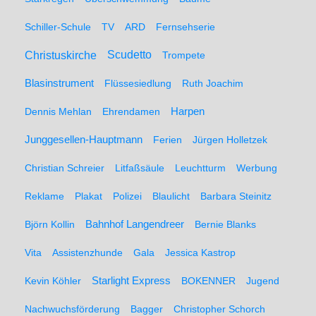
Schiller-Schule
TV
ARD
Fernsehserie
Christuskirche
Scudetto
Trompete
Blasinstrument
Flüssesiedlung
Ruth Joachim
Dennis Mehlan
Ehrendamen
Harpen
Junggesellen-Hauptmann
Ferien
Jürgen Holletzek
Christian Schreier
Litfaßsäule
Leuchtturm
Werbung
Reklame
Plakat
Polizei
Blaulicht
Barbara Steinitz
Björn Kollin
Bahnhof Langendreer
Bernie Blanks
Vita
Assistenzhunde
Gala
Jessica Kastrop
Kevin Köhler
Starlight Express
BOKENNER
Jugend
Nachwuchsförderung
Bagger
Christopher Schorch