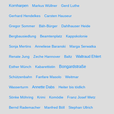
Kornharpen
Markus Wüllner
Gerd Luthe
Gerhard Hendelkes
Carsten Hauseur
Gregor Sommer
Bäh-Bürger
Dahlhauser Heide
Bergbausiedlung
Beamtenplatz
Kappskolonie
Sonja Mertins
Anneliese Baranski
Marga Serwatka
Renate Jung
Zeche Hannover
Baltz
Waltraud Ehlert
Bongardstraße
Esther Münch
Kabarettistin
Schützenbahn
Fanfare Masolo
Weitmar
Annette Dabs
Wasserturm
Heiter bis tödlich
Sönke Möhring
Krimi
Komödie
Franz Josef Wetz
Bernd Rademacher
Manfred Böll
Stephan Ullrich