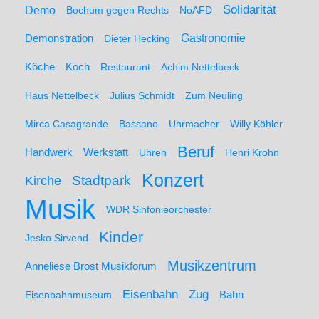
Solidarität
Demo
Bochum gegen Rechts
NoAFD
Demonstration
Gastronomie
Dieter Hecking
Koch
Köche
Restaurant
Achim Nettelbeck
Haus Nettelbeck
Julius Schmidt
Zum Neuling
Mirca Casagrande
Bassano
Uhrmacher
Willy Köhler
Beruf
Werkstatt
Handwerk
Uhren
Henri Krohn
Konzert
Stadtpark
Kirche
Musik
WDR Sinfonieorchester
Kinder
Jesko Sirvend
Musikzentrum
Anneliese Brost Musikforum
Zug
Eisenbahn
Eisenbahnmuseum
Bahn