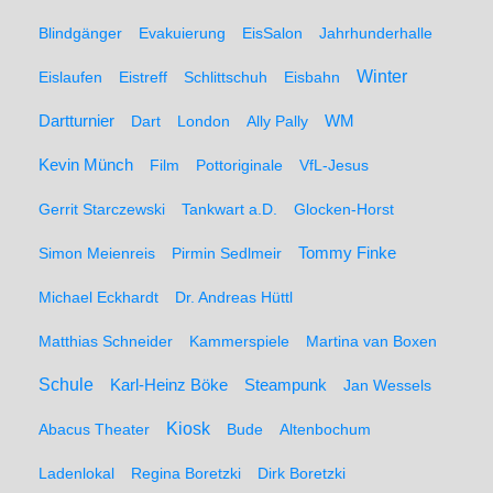
Blindgänger
Evakuierung
EisSalon
Jahrhunderhalle
Winter
Eislaufen
Eistreff
Schlittschuh
Eisbahn
WM
Dartturnier
Dart
London
Ally Pally
Kevin Münch
Film
Pottoriginale
VfL-Jesus
Gerrit Starczewski
Tankwart a.D.
Glocken-Horst
Simon Meienreis
Pirmin Sedlmeir
Tommy Finke
Michael Eckhardt
Dr. Andreas Hüttl
Matthias Schneider
Kammerspiele
Martina van Boxen
Schule
Karl-Heinz Böke
Steampunk
Jan Wessels
Kiosk
Abacus Theater
Bude
Altenbochum
Ladenlokal
Regina Boretzki
Dirk Boretzki