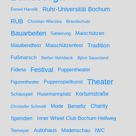
Ruhr-Universität Bochum
Daniel Hanslik
RUB
Christian Wierzba
Brandschutz
Bauarbeiten
Maischützen
Sanierung
Maiabendfest
Maischützenfest
Tradition
Fußmarsch
Stefan Vahldieck
Björn Sauerland
Festival
Puppentheater
Fidena
Theater
Figurentheater
Puppenspielkunst
Kortumstraße
Husemannplatz
Schauspiel
Mode
Charity
Benefiz
Christofer Schmidt
Spenden
Inner Wheel Club Bochum-Hellweg
Autohaus
IWC
Modenschau
Tiemeyer