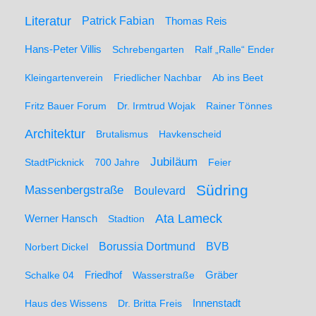
Literatur
Patrick Fabian
Thomas Reis
Hans-Peter Villis
Schrebengarten
Ralf „Ralle“ Ender
Kleingartenverein
Friedlicher Nachbar
Ab ins Beet
Fritz Bauer Forum
Dr. Irmtrud Wojak
Rainer Tönnes
Architektur
Brutalismus
Havkenscheid
Jubiläum
StadtPicknick
700 Jahre
Feier
Südring
Massenbergstraße
Boulevard
Ata Lameck
Werner Hansch
Stadtion
Borussia Dortmund
BVB
Norbert Dickel
Friedhof
Gräber
Schalke 04
Wasserstraße
Haus des Wissens
Dr. Britta Freis
Innenstadt