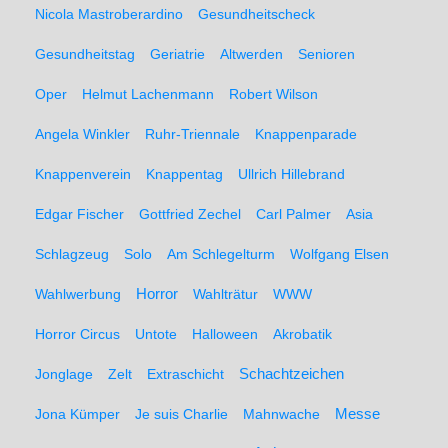
Nicola Mastroberardino
Gesundheitscheck
Gesundheitstag
Geriatrie
Altwerden
Senioren
Oper
Helmut Lachenmann
Robert Wilson
Angela Winkler
Ruhr-Triennale
Knappenparade
Knappenverein
Knappentag
Ullrich Hillebrand
Edgar Fischer
Gottfried Zechel
Carl Palmer
Asia
Schlagzeug
Solo
Am Schlegelturm
Wolfgang Elsen
Wahlwerbung
Horror
Wahlträtur
WWW
Horror Circus
Untote
Halloween
Akrobatik
Schachtzeichen
Jonglage
Zelt
Extraschicht
Messe
Jona Kümper
Je suis Charlie
Mahnwache