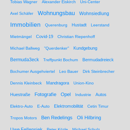
Tobias Wagner
Alexander Eiskirch
Uni-Center
Wohnungsbau
Wohnsiedlung
Axel Schäfer
Immobilien
Hustadt
Querenburg
Leerstand
Mietmängel
Covid-19
Christian Riepenhoff
Michael Ballweg
"Querdenker"
Kundgebung
Bermuda3eck
Bermudadreieck
Treffpunkt Bochum
Bochumer Ausgehviertel
Leo Bauer
Dirk Steinbrecher
Dennis Kleinbeck
Mandragora
Union-Kino
Fotografie
Opel
Huestraße
Industrie
Autos
Elektro-Auto
E-Auto
Elektromobilität
Cetin Timur
Ben Redelings
Oli Hilbring
Tropos Motors
Uwe Fellensiek
Peter Közle
Michael Schulz