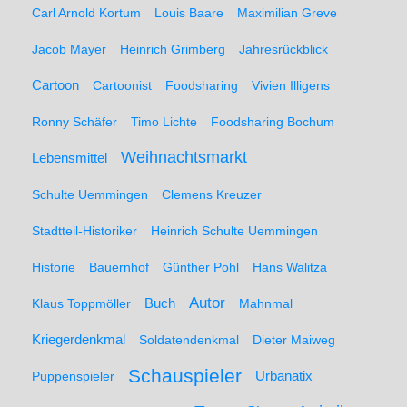
Carl Arnold Kortum
Louis Baare
Maximilian Greve
Jacob Mayer
Heinrich Grimberg
Jahresrückblick
Cartoon
Cartoonist
Foodsharing
Vivien Illigens
Ronny Schäfer
Timo Lichte
Foodsharing Bochum
Weihnachtsmarkt
Lebensmittel
Schulte Uemmingen
Clemens Kreuzer
Stadtteil-Historiker
Heinrich Schulte Uemmingen
Historie
Bauernhof
Günther Pohl
Hans Walitza
Autor
Klaus Toppmöller
Buch
Mahnmal
Kriegerdenkmal
Soldatendenkmal
Dieter Maiweg
Schauspieler
Puppenspieler
Urbanatix