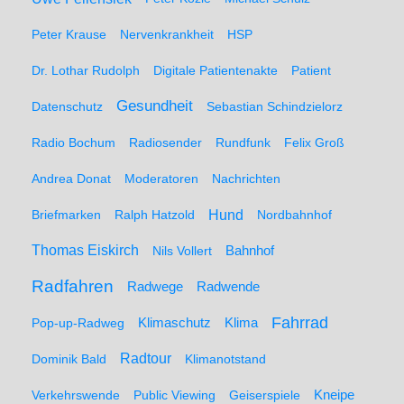
Peter Krause
Nervenkrankheit
HSP
Dr. Lothar Rudolph
Digitale Patientenakte
Patient
Gesundheit
Datenschutz
Sebastian Schindzielorz
Radio Bochum
Radiosender
Rundfunk
Felix Groß
Andrea Donat
Moderatoren
Nachrichten
Hund
Briefmarken
Ralph Hatzold
Nordbahnhof
Thomas Eiskirch
Nils Vollert
Bahnhof
Radfahren
Radwege
Radwende
Fahrrad
Klimaschutz
Klima
Pop-up-Radweg
Radtour
Dominik Bald
Klimanotstand
Kneipe
Verkehrswende
Public Viewing
Geiserspiele