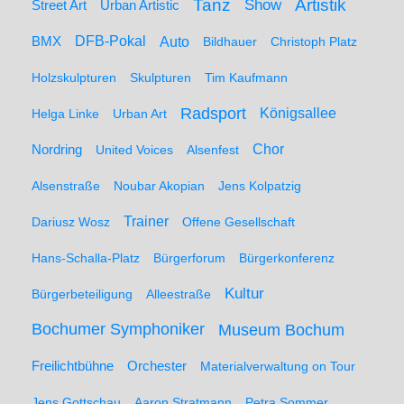
Artistik
Tanz
Show
Street Art
Urban Artistic
BMX
DFB-Pokal
Auto
Bildhauer
Christoph Platz
Holzskulpturen
Skulpturen
Tim Kaufmann
Radsport
Königsallee
Helga Linke
Urban Art
Nordring
Chor
United Voices
Alsenfest
Alsenstraße
Noubar Akopian
Jens Kolpatzig
Trainer
Dariusz Wosz
Offene Gesellschaft
Hans-Schalla-Platz
Bürgerforum
Bürgerkonferenz
Kultur
Bürgerbeteiligung
Alleestraße
Bochumer Symphoniker
Museum Bochum
Freilichtbühne
Orchester
Materialverwaltung on Tour
Jens Gottschau
Aaron Stratmann
Petra Sommer