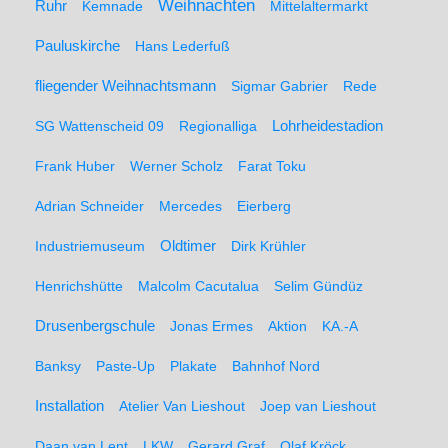
Weihnachten
Ruhr
Kemnade
Mittelaltermarkt
Pauluskirche
Hans Lederfuß
fliegender Weihnachtsmann
Sigmar Gabrier
Rede
SG Wattenscheid 09
Regionalliga
Lohrheidestadion
Frank Huber
Werner Scholz
Farat Toku
Adrian Schneider
Mercedes
Eierberg
Oldtimer
Industriemuseum
Dirk Krühler
Henrichshütte
Malcolm Cacutalua
Selim Gündüz
Drusenbergschule
Jonas Ermes
Aktion
KA.-A
Banksy
Paste-Up
Plakate
Bahnhof Nord
Installation
Atelier Van Lieshout
Joep van Lieshout
Daan van Lent
LKW
Gerard Graf
Olaf Kröck