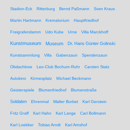
Stadion-Eck
Ritterburg
Bernd Paßmann
Sven Kraus
Martin Hartmann
Krematorium
Hauptfriedhof
Freigrafendamm
Udo Kube
Urne
Villa Marckhoff
Kunstmuseum
Museum
Dr. Hans Günter Golinski
Kunstsammlung
Villa
Gabenzaun
Spendenzaun
Obdachlose
Leo-Club Bochum-Ruhr
Carsten Statz
Autokino
Kirmesplatz
Michael Beckmann
Geisterspiele
Blumenfriedhof
Blumenstraße
Soldaten
Ehrenmal
Walter Borbet
Karl Gerstein
Fritz Graff
Karl Hahn
Karl Lange
Carl Bollmann
Karl Loebker
Tobias Arndt
Karl Amshof