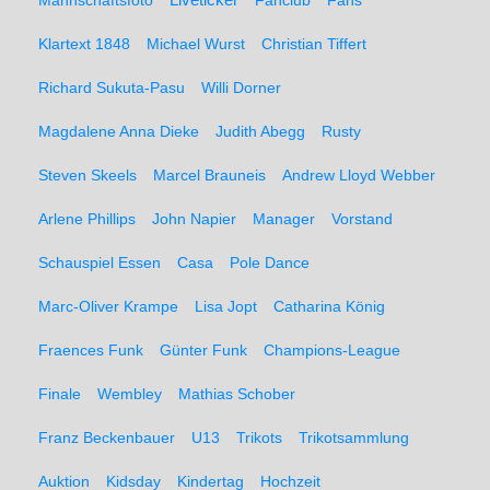
Mannschaftsfoto
Fanclub
Fans
Klartext 1848
Michael Wurst
Christian Tiffert
Richard Sukuta-Pasu
Willi Dorner
Magdalene Anna Dieke
Judith Abegg
Rusty
Steven Skeels
Marcel Brauneis
Andrew Lloyd Webber
Arlene Phillips
John Napier
Manager
Vorstand
Schauspiel Essen
Casa
Pole Dance
Marc-Oliver Krampe
Lisa Jopt
Catharina König
Fraences Funk
Günter Funk
Champions-League
Finale
Wembley
Mathias Schober
Franz Beckenbauer
U13
Trikots
Trikotsammlung
Auktion
Kidsday
Kindertag
Hochzeit