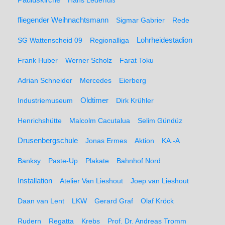
Pauluskirche
Hans Lederfuß
fliegender Weihnachtsmann
Sigmar Gabrier
Rede
SG Wattenscheid 09
Regionalliga
Lohrheidestadion
Frank Huber
Werner Scholz
Farat Toku
Adrian Schneider
Mercedes
Eierberg
Oldtimer
Industriemuseum
Dirk Krühler
Henrichshütte
Malcolm Cacutalua
Selim Gündüz
Drusenbergschule
Jonas Ermes
Aktion
KA.-A
Banksy
Paste-Up
Plakate
Bahnhof Nord
Installation
Atelier Van Lieshout
Joep van Lieshout
Daan van Lent
LKW
Gerard Graf
Olaf Kröck
Rudern
Regatta
Krebs
Prof. Dr. Andreas Tromm