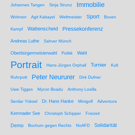
Immobilie
Johannes Tangen
Sinja Strunz
Sport
Wohnen
Agit Kabayel
Weltmeister
Boxen
Wattenscheid
Pressekonferenz
Kampf
Andreas Luthe
Sahver Münch
Oberbürgermeisterwahl
Politik
Wahl
Portrait
Turnier
Hans-Jürgen Orphall
Kult
Peter Neururer
Ruhrpott
Dirk Dufner
Uwe Tigges
Myron Boadu
Anthony Losilla
Serdar Yüksel
Dr. Hans Hanke
Minigolf
Adventure
Kemnader See
Christoph Schipper
Freizeit
Solidarität
Demo
Bochum gegen Rechts
NoAFD