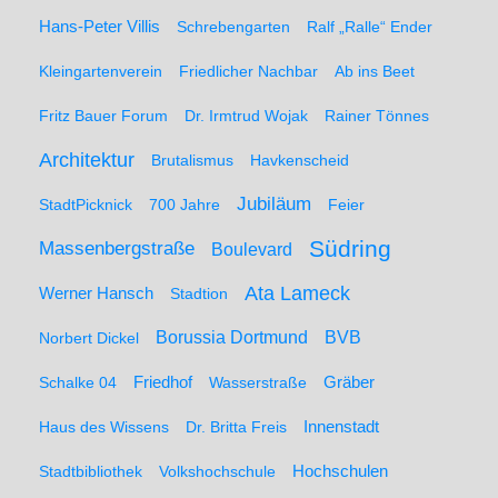
Hans-Peter Villis
Schrebengarten
Ralf „Ralle“ Ender
Kleingartenverein
Friedlicher Nachbar
Ab ins Beet
Fritz Bauer Forum
Dr. Irmtrud Wojak
Rainer Tönnes
Architektur
Brutalismus
Havkenscheid
Jubiläum
StadtPicknick
700 Jahre
Feier
Südring
Massenbergstraße
Boulevard
Ata Lameck
Werner Hansch
Stadtion
Borussia Dortmund
BVB
Norbert Dickel
Friedhof
Gräber
Schalke 04
Wasserstraße
Haus des Wissens
Dr. Britta Freis
Innenstadt
Hochschulen
Stadtbibliothek
Volkshochschule