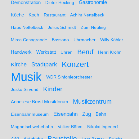
Demonstration
Gastronomie
Dieter Hecking
Koch
Köche
Restaurant
Achim Nettelbeck
Haus Nettelbeck
Julius Schmidt
Zum Neuling
Mirca Casagrande
Bassano
Uhrmacher
Willy Köhler
Beruf
Werkstatt
Handwerk
Uhren
Henri Krohn
Konzert
Stadtpark
Kirche
Musik
WDR Sinfonieorchester
Kinder
Jesko Sirvend
Musikzentrum
Anneliese Brost Musikforum
Zug
Eisenbahn
Eisenbahnmuseum
Bahn
Magnetschwebebahn
Volker Böhm
Nikolai Ingenerf
Baustelle