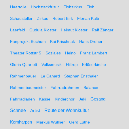
Haartolle
Hochsteckfrisur
Flohzirkus
Floh
Schausteller
Zirkus
Robert Birk
Florian Kalb
Laerfeld
Gudula Kloster
Helmut Kloster
Ralf Zänger
Fanprojekt Bochum
Kai Krischnak
Hans Dreher
Theater Rottstr 5
Soziales
Heino
Franz Lambert
Gloria Quartett
Volksmusik
Hiltrop
Erlöserkirche
Rahmenbauer
Le Canard
Stephan Ensthaler
Rahmenbaumeister
Fahrradrahmen
Balance
Gesang
Fahrradladen
Kasse
Kinderchor
Jeki
Schnee
Route der Wohnkultur
Artist
Kornharpen
Markus Wüllner
Gerd Luthe