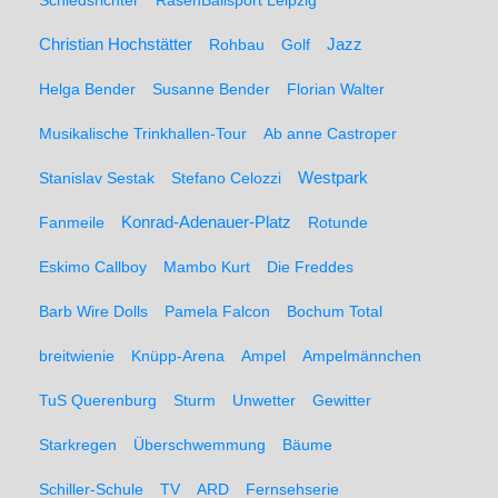
Schiedsrichter
RasenBallsport Leipzig
Christian Hochstätter
Rohbau
Golf
Jazz
Helga Bender
Susanne Bender
Florian Walter
Musikalische Trinkhallen-Tour
Ab anne Castroper
Stanislav Sestak
Stefano Celozzi
Westpark
Fanmeile
Konrad-Adenauer-Platz
Rotunde
Eskimo Callboy
Mambo Kurt
Die Freddes
Barb Wire Dolls
Pamela Falcon
Bochum Total
breitwienie
Knüpp-Arena
Ampel
Ampelmännchen
TuS Querenburg
Sturm
Unwetter
Gewitter
Starkregen
Überschwemmung
Bäume
Schiller-Schule
TV
ARD
Fernsehserie