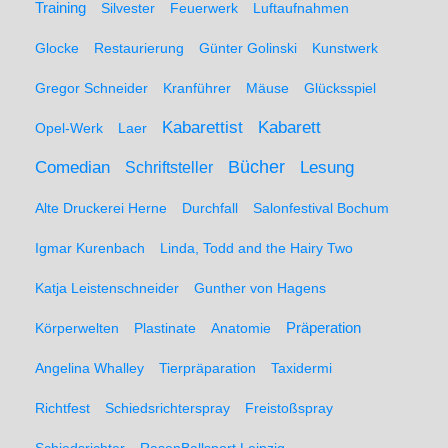
Training
Silvester
Feuerwerk
Luftaufnahmen
Glocke
Restaurierung
Günter Golinski
Kunstwerk
Gregor Schneider
Kranführer
Mäuse
Glücksspiel
Kabarett
Kabarettist
Opel-Werk
Laer
Comedian
Bücher
Lesung
Schriftsteller
Alte Druckerei Herne
Durchfall
Salonfestival Bochum
Igmar Kurenbach
Linda, Todd and the Hairy Two
Katja Leistenschneider
Gunther von Hagens
Präperation
Körperwelten
Plastinate
Anatomie
Angelina Whalley
Tierpräparation
Taxidermi
Richtfest
Schiedsrichterspray
Freistoßspray