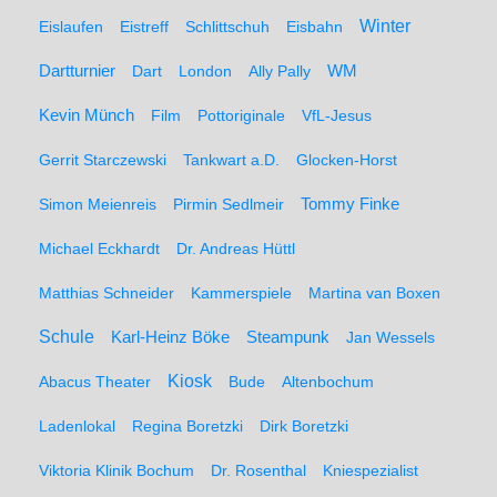
Winter
Eislaufen
Eistreff
Schlittschuh
Eisbahn
WM
Dartturnier
Dart
London
Ally Pally
Kevin Münch
Film
Pottoriginale
VfL-Jesus
Gerrit Starczewski
Tankwart a.D.
Glocken-Horst
Simon Meienreis
Pirmin Sedlmeir
Tommy Finke
Michael Eckhardt
Dr. Andreas Hüttl
Matthias Schneider
Kammerspiele
Martina van Boxen
Schule
Karl-Heinz Böke
Steampunk
Jan Wessels
Kiosk
Abacus Theater
Bude
Altenbochum
Ladenlokal
Regina Boretzki
Dirk Boretzki
Viktoria Klinik Bochum
Dr. Rosenthal
Kniespezialist