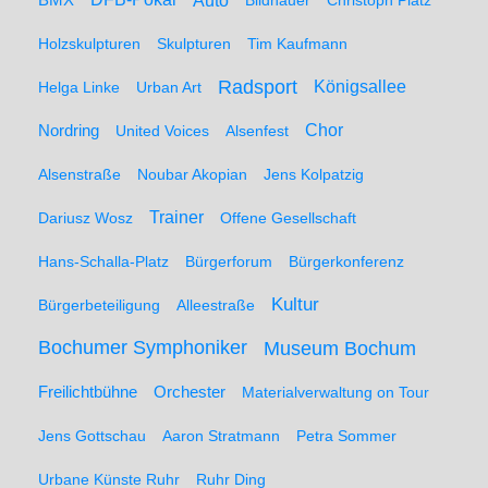
Auto
Bildhauer
Christoph Platz
Holzskulpturen
Skulpturen
Tim Kaufmann
Radsport
Königsallee
Helga Linke
Urban Art
Nordring
Chor
United Voices
Alsenfest
Alsenstraße
Noubar Akopian
Jens Kolpatzig
Trainer
Dariusz Wosz
Offene Gesellschaft
Hans-Schalla-Platz
Bürgerforum
Bürgerkonferenz
Kultur
Bürgerbeteiligung
Alleestraße
Bochumer Symphoniker
Museum Bochum
Freilichtbühne
Orchester
Materialverwaltung on Tour
Jens Gottschau
Aaron Stratmann
Petra Sommer
Urbane Künste Ruhr
Ruhr Ding