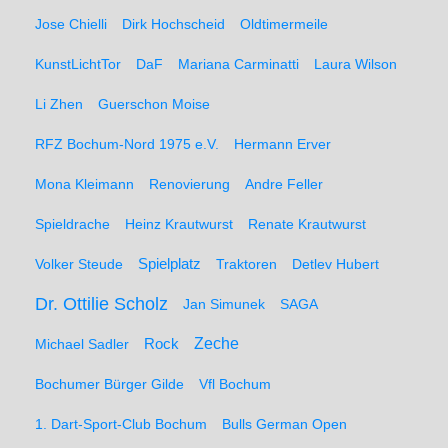
Jose Chielli
Dirk Hochscheid
Oldtimermeile
KunstLichtTor
DaF
Mariana Carminatti
Laura Wilson
Li Zhen
Guerschon Moise
RFZ Bochum-Nord 1975 e.V.
Hermann Erver
Mona Kleimann
Renovierung
Andre Feller
Spieldrache
Heinz Krautwurst
Renate Krautwurst
Spielplatz
Volker Steude
Traktoren
Detlev Hubert
Dr. Ottilie Scholz
Jan Simunek
SAGA
Zeche
Michael Sadler
Rock
Bochumer Bürger Gilde
Vfl Bochum
1. Dart-Sport-Club Bochum
Bulls German Open