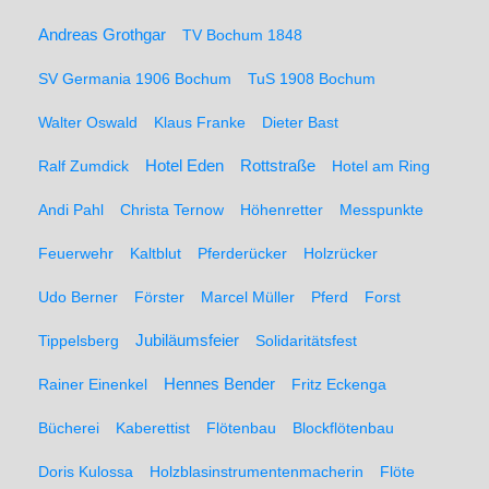
Andreas Grothgar
TV Bochum 1848
SV Germania 1906 Bochum
TuS 1908 Bochum
Walter Oswald
Klaus Franke
Dieter Bast
Rottstraße
Ralf Zumdick
Hotel Eden
Hotel am Ring
Andi Pahl
Christa Ternow
Höhenretter
Messpunkte
Feuerwehr
Kaltblut
Pferderücker
Holzrücker
Udo Berner
Förster
Marcel Müller
Pferd
Forst
Tippelsberg
Jubiläumsfeier
Solidaritätsfest
Rainer Einenkel
Hennes Bender
Fritz Eckenga
Bücherei
Kaberettist
Flötenbau
Blockflötenbau
Doris Kulossa
Holzblasinstrumentenmacherin
Flöte