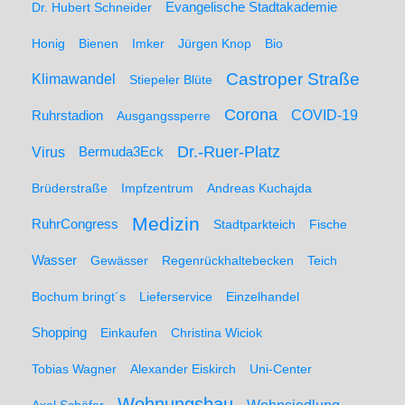
Dr. Hubert Schneider
Evangelische Stadtakademie
Honig
Bienen
Imker
Jürgen Knop
Bio
Castroper Straße
Klimawandel
Stiepeler Blüte
Corona
Ruhrstadion
COVID-19
Ausgangssperre
Dr.-Ruer-Platz
Virus
Bermuda3Eck
Brüderstraße
Impfzentrum
Andreas Kuchajda
Medizin
RuhrCongress
Stadtparkteich
Fische
Wasser
Gewässer
Regenrückhaltebecken
Teich
Bochum bringt´s
Lieferservice
Einzelhandel
Shopping
Einkaufen
Christina Wiciok
Tobias Wagner
Alexander Eiskirch
Uni-Center
Wohnungsbau