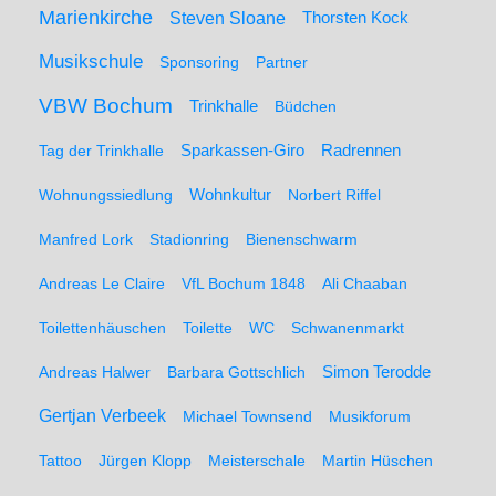
Marienkirche
Steven Sloane
Thorsten Kock
Musikschule
Sponsoring
Partner
VBW Bochum
Trinkhalle
Büdchen
Sparkassen-Giro
Radrennen
Tag der Trinkhalle
Wohnungssiedlung
Wohnkultur
Norbert Riffel
Manfred Lork
Stadionring
Bienenschwarm
Andreas Le Claire
VfL Bochum 1848
Ali Chaaban
Toilettenhäuschen
Toilette
WC
Schwanenmarkt
Simon Terodde
Andreas Halwer
Barbara Gottschlich
Gertjan Verbeek
Michael Townsend
Musikforum
Tattoo
Jürgen Klopp
Meisterschale
Martin Hüschen