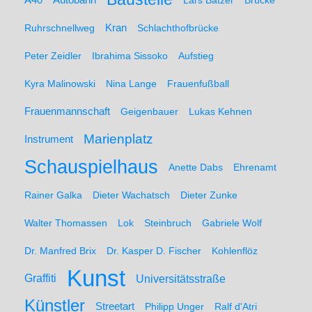
A40
Autobahn
Lars Batzer
Brücke
Ruhrschnellweg
Kran
Schlachthofbrücke
Peter Zeidler
Ibrahima Sissoko
Aufstieg
Kyra Malinowski
Nina Lange
Frauenfußball
Frauenmannschaft
Geigenbauer
Lukas Kehnen
Marienplatz
Instrument
Schauspielhaus
Anette Dabs
Ehrenamt
Rainer Galka
Dieter Wachatsch
Dieter Zunke
Walter Thomassen
Lok
Steinbruch
Gabriele Wolf
Dr. Manfred Brix
Dr. Kasper D. Fischer
Kohlenflöz
Kunst
Graffiti
Universitätsstraße
Künstler
Streetart
Philipp Unger
Ralf d'Atri