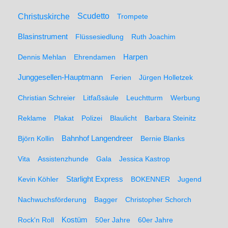
Christuskirche
Scudetto
Trompete
Blasinstrument
Flüssesiedlung
Ruth Joachim
Dennis Mehlan
Ehrendamen
Harpen
Junggesellen-Hauptmann
Ferien
Jürgen Holletzek
Christian Schreier
Litfaßsäule
Leuchtturm
Werbung
Reklame
Plakat
Polizei
Blaulicht
Barbara Steinitz
Björn Kollin
Bahnhof Langendreer
Bernie Blanks
Vita
Assistenzhunde
Gala
Jessica Kastrop
Kevin Köhler
Starlight Express
BOKENNER
Jugend
Nachwuchsförderung
Bagger
Christopher Schorch
Rock'n Roll
Kostüm
50er Jahre
60er Jahre