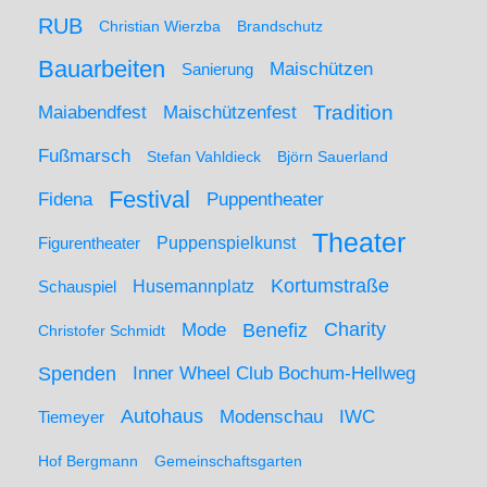
RUB
Christian Wierzba
Brandschutz
Bauarbeiten
Maischützen
Sanierung
Maiabendfest
Maischützenfest
Tradition
Fußmarsch
Stefan Vahldieck
Björn Sauerland
Festival
Puppentheater
Fidena
Theater
Figurentheater
Puppenspielkunst
Kortumstraße
Husemannplatz
Schauspiel
Mode
Charity
Benefiz
Christofer Schmidt
Spenden
Inner Wheel Club Bochum-Hellweg
Autohaus
IWC
Modenschau
Tiemeyer
Hof Bergmann
Gemeinschaftsgarten