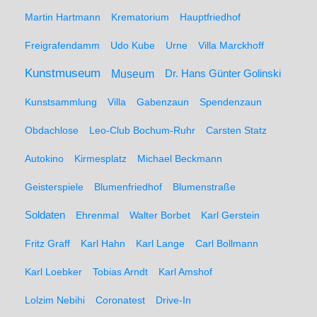
Martin Hartmann
Krematorium
Hauptfriedhof
Freigrafendamm
Udo Kube
Urne
Villa Marckhoff
Kunstmuseum
Museum
Dr. Hans Günter Golinski
Kunstsammlung
Villa
Gabenzaun
Spendenzaun
Obdachlose
Leo-Club Bochum-Ruhr
Carsten Statz
Autokino
Kirmesplatz
Michael Beckmann
Geisterspiele
Blumenfriedhof
Blumenstraße
Soldaten
Ehrenmal
Walter Borbet
Karl Gerstein
Fritz Graff
Karl Hahn
Karl Lange
Carl Bollmann
Karl Loebker
Tobias Arndt
Karl Amshof
Lolzim Nebihi
Coronatest
Drive-In