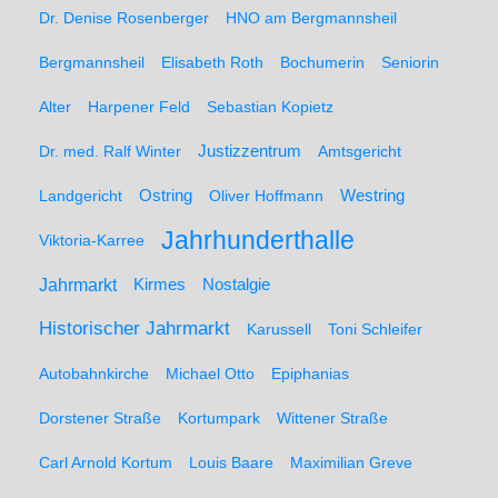
Dr. Denise Rosenberger
HNO am Bergmannsheil
Bergmannsheil
Elisabeth Roth
Bochumerin
Seniorin
Alter
Harpener Feld
Sebastian Kopietz
Dr. med. Ralf Winter
Justizzentrum
Amtsgericht
Ostring
Westring
Landgericht
Oliver Hoffmann
Jahrhunderthalle
Viktoria-Karree
Jahrmarkt
Kirmes
Nostalgie
Historischer Jahrmarkt
Karussell
Toni Schleifer
Autobahnkirche
Michael Otto
Epiphanias
Dorstener Straße
Kortumpark
Wittener Straße
Carl Arnold Kortum
Louis Baare
Maximilian Greve