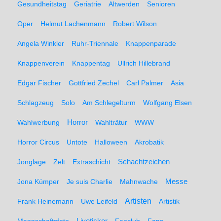
Gesundheitstag
Geriatrie
Altwerden
Senioren
Oper
Helmut Lachenmann
Robert Wilson
Angela Winkler
Ruhr-Triennale
Knappenparade
Knappenverein
Knappentag
Ullrich Hillebrand
Edgar Fischer
Gottfried Zechel
Carl Palmer
Asia
Schlagzeug
Solo
Am Schlegelturm
Wolfgang Elsen
Wahlwerbung
Horror
Wahlträtur
WWW
Horror Circus
Untote
Halloween
Akrobatik
Schachtzeichen
Jonglage
Zelt
Extraschicht
Messe
Jona Kümper
Je suis Charlie
Mahnwache
Artisten
Frank Heinemann
Uwe Leifeld
Artistik
Liveticker