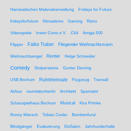
Hanseatischen Materialverwaltung
Fridays for Future
fridaysforfuture
Klimademo
Gaming
Retro
Videospiele
Insert Coins e.V.
C64
Amiga 500
Falko Traber
Flipper
Fliegender Weihnachtsmann
Weihnachtsengel
Rentier
Helge Schneider
Comedy
Stolpersteine
Gunter Deming
Ruhrtriennale
USB Bochum
Flugzeug
Transall
Airbus
raumlaborberlin
Architekt
Spamalot
Schauspielhaus Bochum
Musical
Kira Primke
Ronny Miersch
Tobias Cosler
Bombenfund
Blindgänger
Evakuierung
EisSalon
Jahrhunderhalle