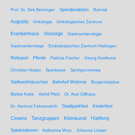
Spendenaktion
Prof. Dr. Dirk Behringer
Ruhrtal
Augusta
Onkologie
Onkologisches Zentrum
Krankenhaus
Vorsorge
Gastroenterologie
Gastroenterologe
Endoskopisches Zentrum Hattingen
Pferde
Reitsport
Patricia Fischer
Georg Kosthorst
Christian Hoeps
Sparkasse
Springorumweg
Stellwerkhäuschen
Bahnhof Weitmar
Bürgerinitiative
Bärbel Kube
Astrid Pletz
Dr. Axel Gillhaus
Stadtparkfest
Kinderfest
Dr. Hartmut Fahnenstich
Clowns
Tanzgruppen
Kleinkunst
Hüpfburg
Spielstationen
Katharina Mraz
Johanna Löwen