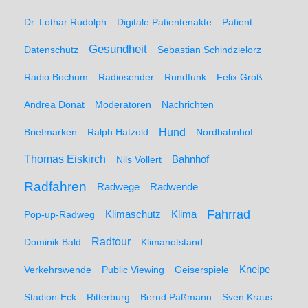
Dr. Lothar Rudolph
Digitale Patientenakte
Patient
Gesundheit
Datenschutz
Sebastian Schindzielorz
Radio Bochum
Radiosender
Rundfunk
Felix Groß
Andrea Donat
Moderatoren
Nachrichten
Hund
Briefmarken
Ralph Hatzold
Nordbahnhof
Thomas Eiskirch
Nils Vollert
Bahnhof
Radfahren
Radwege
Radwende
Fahrrad
Klimaschutz
Klima
Pop-up-Radweg
Radtour
Dominik Bald
Klimanotstand
Kneipe
Verkehrswende
Public Viewing
Geiserspiele
Stadion-Eck
Ritterburg
Bernd Paßmann
Sven Kraus