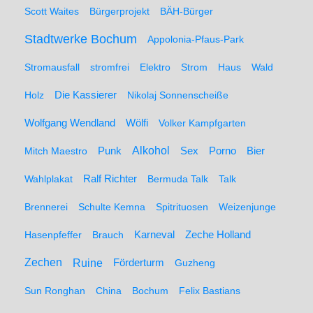
Scott Waites
Bürgerprojekt
BÄH-Bürger
Stadtwerke Bochum
Appolonia-Pfaus-Park
Stromausfall
stromfrei
Elektro
Strom
Haus
Wald
Holz
Die Kassierer
Nikolaj Sonnenscheiße
Wolfgang Wendland
Wölfi
Volker Kampfgarten
Alkohol
Mitch Maestro
Punk
Sex
Porno
Bier
Wahlplakat
Ralf Richter
Bermuda Talk
Talk
Brennerei
Schulte Kemna
Spitrituosen
Weizenjunge
Hasenpfeffer
Brauch
Karneval
Zeche Holland
Zechen
Ruine
Förderturm
Guzheng
Sun Ronghan
China
Bochum
Felix Bastians