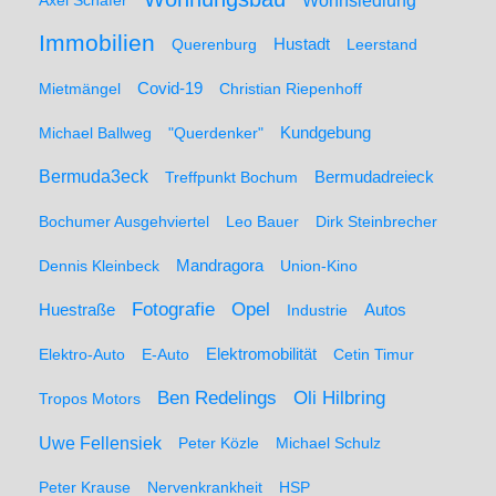
Wohnsiedlung
Axel Schäfer
Immobilien
Hustadt
Querenburg
Leerstand
Mietmängel
Covid-19
Christian Riepenhoff
Michael Ballweg
"Querdenker"
Kundgebung
Bermuda3eck
Bermudadreieck
Treffpunkt Bochum
Bochumer Ausgehviertel
Leo Bauer
Dirk Steinbrecher
Dennis Kleinbeck
Mandragora
Union-Kino
Fotografie
Opel
Huestraße
Industrie
Autos
Elektro-Auto
E-Auto
Elektromobilität
Cetin Timur
Ben Redelings
Oli Hilbring
Tropos Motors
Uwe Fellensiek
Peter Közle
Michael Schulz
Peter Krause
Nervenkrankheit
HSP