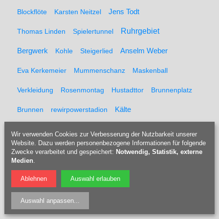
Blockflöte
Karsten Neitzel
Jens Todt
Ruhrgebiet
Thomas Linden
Spielertunnel
Bergwerk
Kohle
Steigerlied
Anselm Weber
Eva Kerkemeier
Mummenschanz
Maskenball
Verkleidung
Rosenmontag
Hustadttor
Brunnenplatz
Brunnen
rewirpowerstadion
Kälte
Wassily Korotchenko
Neurobiologie
Neurobiologe
Wir verwenden Cookies zur Verbesserung der Nutzbarkeit unserer
Website. Dazu werden personenbezogene Informationen für folgende
Meditation
Körper
Yoga
Airbrush
Zwecke verarbeitet und gespeichert:
Notwendig, Statistik, externe
Medien
.
Tobias Mönninghoff
Airbrushportrait
Pinselaffe
Ablehnen
Auswahl erlauben
Kowalski
Hans Maahn
Riff
Bermudahalle
Auswahl anpassen
...
Liegestütze
Polyana Felbel