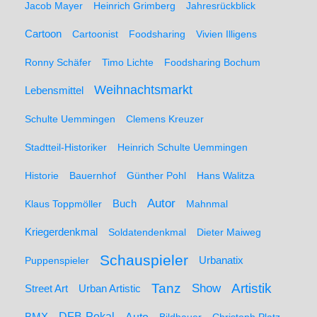
Jacob Mayer
Heinrich Grimberg
Jahresrückblick
Cartoon
Cartoonist
Foodsharing
Vivien Illigens
Ronny Schäfer
Timo Lichte
Foodsharing Bochum
Weihnachtsmarkt
Lebensmittel
Schulte Uemmingen
Clemens Kreuzer
Stadtteil-Historiker
Heinrich Schulte Uemmingen
Historie
Bauernhof
Günther Pohl
Hans Walitza
Autor
Klaus Toppmöller
Buch
Mahnmal
Kriegerdenkmal
Soldatendenkmal
Dieter Maiweg
Schauspieler
Puppenspieler
Urbanatix
Artistik
Tanz
Show
Street Art
Urban Artistic
BMX
DFB-Pokal