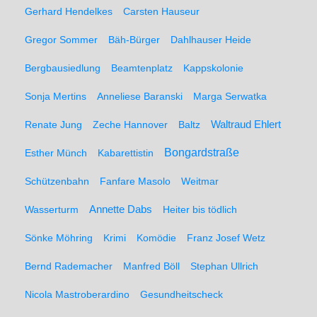
Gerhard Hendelkes
Carsten Hauseur
Gregor Sommer
Bäh-Bürger
Dahlhauser Heide
Bergbausiedlung
Beamtenplatz
Kappskolonie
Sonja Mertins
Anneliese Baranski
Marga Serwatka
Renate Jung
Zeche Hannover
Baltz
Waltraud Ehlert
Bongardstraße
Esther Münch
Kabarettistin
Schützenbahn
Fanfare Masolo
Weitmar
Annette Dabs
Wasserturm
Heiter bis tödlich
Sönke Möhring
Krimi
Komödie
Franz Josef Wetz
Bernd Rademacher
Manfred Böll
Stephan Ullrich
Nicola Mastroberardino
Gesundheitscheck