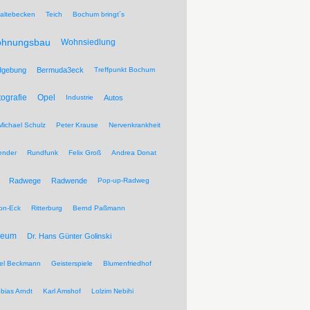
altebecken
Teich
Bochum bringt´s
hnungsbau
Wohnsiedlung
dgebung
Bermuda3eck
Treffpunkt Bochum
tografie
Opel
Industrie
Autos
Michael Schulz
Peter Krause
Nervenkrankheit
ender
Rundfunk
Felix Groß
Andrea Donat
Radwege
Radwende
Pop-up-Radweg
on-Eck
Ritterburg
Bernd Paßmann
seum
Dr. Hans Günter Golinski
el Beckmann
Geisterspiele
Blumenfriedhof
bias Arndt
Karl Amshof
Lolzim Nebihi