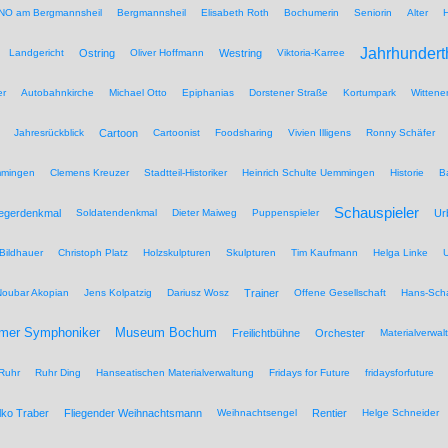
NO am Bergmannsheil
Bergmannsheil
Elisabeth Roth
Bochumerin
Seniorin
Alter
Jahrhundert
Landgericht
Ostring
Oliver Hoffmann
Westring
Viktoria-Karree
er
Autobahnkirche
Michael Otto
Epiphanias
Dorstener Straße
Kortumpark
Wittene
Jahresrückblick
Cartoon
Cartoonist
Foodsharing
Vivien Illigens
Ronny Schäfer
mmingen
Clemens Kreuzer
Stadtteil-Historiker
Heinrich Schulte Uemmingen
Historie
B
Schauspieler
iegerdenkmal
Soldatendenkmal
Dieter Maiweg
Puppenspieler
Ur
Bildhauer
Christoph Platz
Holzskulpturen
Skulpturen
Tim Kaufmann
Helga Linke
U
Noubar Akopian
Jens Kolpatzig
Dariusz Wosz
Trainer
Offene Gesellschaft
Hans-Scha
Museum Bochum
mer Symphoniker
Freilichtbühne
Orchester
Materialverwal
Ruhr
Ruhr Ding
Hanseatischen Materialverwaltung
Fridays for Future
fridaysforfuture
lko Traber
Fliegender Weihnachtsmann
Weihnachtsengel
Rentier
Helge Schneider