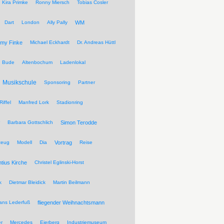
Kira Primke
Ronny Miersch
Tobias Cosler
Dart
London
Ally Pally
WM
my Finke
Michael Eckhardt
Dr. Andreas Hüttl
Bude
Altenbochum
Ladenlokal
Musikschule
Sponsoring
Partner
Riffel
Manfred Lork
Stadionring
Barbara Gottschlich
Simon Terodde
zeug
Modell
Dia
Vortrag
Reise
ntius Kirche
Christel Eglinski-Horst
k
Dietmar Bleidick
Martin Beilmann
ans Lederfuß
fliegender Weihnachtsmann
r
Mercedes
Eierberg
Industriemuseum