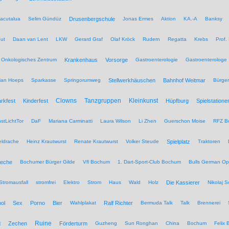
acutalua
Selim Gündüz
Drusenbergschule
Jonas Ermes
Aktion
KA.-A
Banksy
ut
Daan van Lent
LKW
Gerard Graf
Olaf Kröck
Rudern
Regatta
Krebs
Prof.
Onkologisches Zentrum
Krankenhaus
Vorsorge
Gastroenterologie
Gastroenterologe
tian Hoeps
Sparkasse
Springorumweg
Stellwerkhäuschen
Bahnhof Weitmar
Bürgeri
Clowns
Tanzgruppen
Kleinkunst
rkfest
Kinderfest
Hüpfburg
Spielstatione
stLichtTor
DaF
Mariana Carminatti
Laura Wilson
Li Zhen
Guerschon Moise
RFZ B
eldrache
Heinz Krautwurst
Renate Krautwurst
Volker Steude
Spielplatz
Traktoren
eche
Bochumer Bürger Gilde
Vfl Bochum
1. Dart-Sport-Club Bochum
Bulls German O
Stromausfall
stromfrei
Elektro
Strom
Haus
Wald
Holz
Die Kassierer
Nikolaj 
ol
Sex
Porno
Bier
Wahlplakat
Ralf Richter
Bermuda Talk
Talk
Brennerei
Ruine
d
Zechen
Förderturm
Guzheng
Sun Ronghan
China
Bochum
Felix 