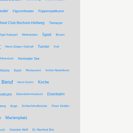
eater
Figurentheater
Puppenspielkunst
Wheel Club Bochum-Hellweg
Tiemeyer
Sport
Agit Kabayel
Weltmeister
Boxen
t
Turnier
Hans-Jürgen Orphall
Kult
Adventure
Kemnader See
Köche
Koch
Restaurant
Achim Nettelbeck
Beruf
Kirche
Henri Krohn
entrum
Eisenbahn
Eisenbahnmuseum
lweg
Kran
Schlachthofbrücke
Peter Zeidler
Marienplatz
t
ruch
Gabriele Wolf
Dr. Manfred Brix