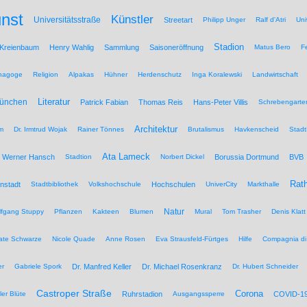
nst
Künstler
Universitätsstraße
Streetart
Philipp Unger
Ralf d'Atri
Uni
Stadion
 Kreienbaum
Henry Wahlig
Sammlung
Saisoneröffnung
Matus Bero
F
nagoge
Religion
Alpakas
Hühner
Herdenschutz
Inga Koralewski
Landwirtschaft
Literatur
München
Patrick Fabian
Thomas Reis
Hans-Peter Villis
Schrebengarte
Architektur
um
Dr. Irmtrud Wojak
Rainer Tönnes
Brutalismus
Havkenscheid
Stadt
Ata Lameck
Werner Hansch
Stadtion
Norbert Dickel
Borussia Dortmund
BVB
Rat
nstadt
Stadtbibliothek
Volkshochschule
Hochschulen
UniverCity
Markthalle
Natur
lfgang Stuppy
Pflanzen
Kakteen
Blumen
Mural
Tom Trasher
Denis Klatt
ate Schwarze
Nicole Quade
Anne Rosen
Eva Strausfeld-Fürtges
Hilfe
Compagnia di
er
Gabriele Spork
Dr. Manfred Keller
Dr. Michael Rosenkranz
Dr. Hubert Schneider
Castroper Straße
Corona
ler Blüte
Ruhrstadion
Ausgangssperre
COVID-1