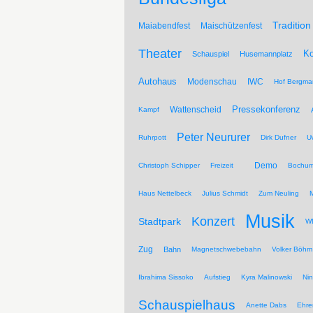
Tradition
Maiabendfest
Maischützenfest
Theater
Ko
Schauspiel
Husemannplatz
Autohaus
Modenschau
IWC
Hof Bergma
Pressekonferenz
Wattenscheid
Kampf
Peter Neururer
Ruhrpott
Dirk Dufner
U
Demo
Christoph Schipper
Freizeit
Bochum
Haus Nettelbeck
Julius Schmidt
Zum Neuling
Musik
Konzert
Stadtpark
WD
Zug
Bahn
Magnetschwebebahn
Volker Böhm
Ibrahima Sissoko
Aufstieg
Kyra Malinowski
Ni
Schauspielhaus
Anette Dabs
Ehre