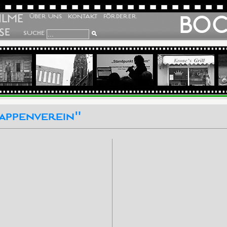
ILME
BO
ÜBER UNS
KONTAKT
FÖRDERER
SE
SUCHE
appenverein"