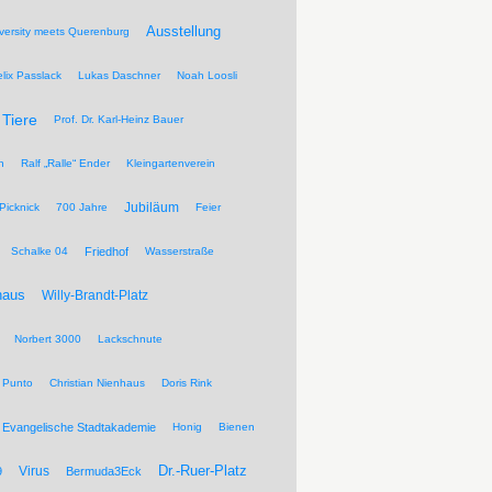
Ausstellung
versity meets Querenburg
elix Passlack
Lukas Daschner
Noah Loosli
Tiere
Prof. Dr. Karl-Heinz Bauer
n
Ralf „Ralle“ Ender
Kleingartenverein
Jubiläum
Picknick
700 Jahre
Feier
Schalke 04
Friedhof
Wasserstraße
haus
Willy-Brandt-Platz
Norbert 3000
Lackschnute
 Punto
Christian Nienhaus
Doris Rink
Evangelische Stadtakademie
Honig
Bienen
Dr.-Ruer-Platz
Virus
9
Bermuda3Eck