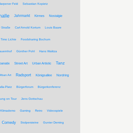
Harpener Feld
Sebastian Kopietz
halle
Jahrmarkt
Kirmes
Nostalgie
r Straße
Carl Arnold Kortum
Louis Baare
Timo Lichte
Foodsharing Bochum
auernhof
Günther Pohl
Hans Walitza
Tanz
banatix
Street Art
Urban Artistic
Radsport
rban Art
Königsallee
Nordring
lla-Platz
Bürgerforum
Bürgerkonferenz
tung on Tour
Jens Gottschau
Klimademo
Gaming
Retro
Videospiele
Comedy
Stolpersteine
Gunter Deming