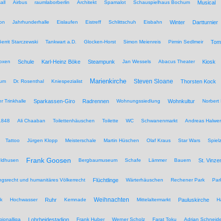
all
Airbus
raumlaborberlin
Architekt
Spamalot
Schauspielhaus Bochum
Musical
on
Jahrhunderhalle
Eislaufen
Eistreff
Schlittschuh
Eisbahn
Winter
Dartturnier
errit Starczewski
Tankwart a.D.
Glocken-Horst
Simon Meienreis
Pirmin Sedlmeir
Tom
Boxen
Schule
Karl-Heinz Böke
Steampunk
Jan Wessels
Abacus Theater
Kiosk
Marienkirche
Steven Sloane
hum
Dr. Rosenthal
Kniespezialist
Thorsten Kock
r Trinkhalle
Sparkassen-Giro
Radrennen
Wohnungssiedlung
Wohnkultur
Norbert 
1848
Ali Chaaban
Toilettenhäuschen
Toilette
WC
Schwanenmarkt
Andreas Halwer
Tattoo
Jürgen Klopp
Meisterschale
Martin Hüschen
Olaf Kraus
Star Wars
Spiel
Frank Goosen
eldhusen
Bergbaumuseum
Schafe
Lämmer
Bauern
St. Vinze
rungsrecht und humanitäres Völkerrecht
Flüchtlinge
Wärterhäuschen
Rechener Park
Par
Weihnachten
ik
Hochwasser
Ruhr
Kemnade
Mittelaltermarkt
Pauluskirche
H
ionalliga
Lohrheidestadion
Frank Huber
Werner Scholz
Farat Toku
Adrian Schneide