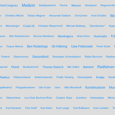
Medizin
RuhrCongress
Stadtparkteich
Fische
Wasser
Gewässer
Regenrückh
Wo
n
Christina Wiciok
Tobias Wagner
Alexander Eiskirch
Uni-Center
Axel Schäfer
nd
Mietmängel
Covid-19
Christian Riepenhoff
Michael Ballweg
"Querdenker"
Kun
Fo
auer
Dirk Steinbrecher
Dennis Kleinbeck
Mandragora
Union-Kino
Huestraße
Ben Redelings
Oli Hilbring
Uwe Fellensiek
ur
Tropos Motors
Peter Közle
Gesundheit
Patient
Datenschutz
Sebastian Schindzielorz
Radio Bochum
Radios
Radfahren
Hund
atzold
Nordbahnhof
Thomas Eiskirch
Nils Vollert
Bahnhof
Radtour
Klimanotstand
Verkehrswende
Public Viewing
Geiserspiele
Kneipe
Stadi
Kunstmuseum
Mu
ptfriedhof
Freigrafendamm
Udo Kube
Urne
Villa Marckhoff
un
Obdachlose
Leo-Club Bochum-Ruhr
Carsten Statz
Autokino
Kirmesplatz
Micha
et
Karl Gerstein
Fritz Graff
Karl Hahn
Karl Lange
Carl Bollmann
Karl Loebker
To