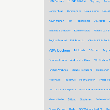
Ruhrtriennale
USB Bochum
Flugzeug
Trans
Bombenfund
Blindgänger
Evakuierung
EisSal
Kevin Münch
Film
Pottoriginale
VfL-Jesus
G
Matthias Schneider
Kammerspiele
Martina van 
Regina Boretzki
Dirk Boretzki
Viktoria Klinik Boc
VBW Bochum
Trinkhalle
Büdchen
Tag de
Bienenschwarm
Andreas Le Claire
VfL Bochum 
Gertjan Verbeek
Michael Townsend
Musikforum
Reportage
Tourismus
Peer Gahmert
Philipp F
Prof. Dr. Dennis Dijkzeul
Institut für Friedenssiche
Markus Krebs
Bildung
Studenten
fischertechn
Sigmar Gabrier
Rede
SG Wattenscheid 09
Reg