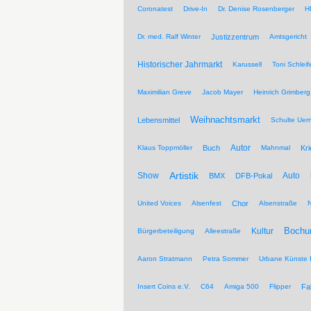
Coronatest
Drive-In
Dr. Denise Rosenberger
H
Dr. med. Ralf Winter
Justizzentrum
Amtsgericht
Historischer Jahrmarkt
Karussell
Toni Schleif
Maximilian Greve
Jacob Mayer
Heinrich Grimberg
Weihnachtsmarkt
Lebensmittel
Schulte Ue
Autor
Klaus Toppmöller
Buch
Mahnmal
Kr
Artistik
Show
Auto
BMX
DFB-Pokal
United Voices
Alsenfest
Chor
Alsenstraße
Kultur
Bochu
Bürgerbeteiligung
Alleestraße
Aaron Stratmann
Petra Sommer
Urbane Künste 
Insert Coins e.V.
C64
Amiga 500
Flipper
Fa