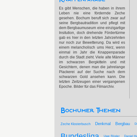
Es gibt Menschen, die haben in ihrem
Leben nie eine fördernde Zeche
gesehen. Bochum beruft sich zwar auf
seine Bergbautradition und pflegt mit
dem Bergbaumuseum eine einzigartige
Insitution, doch drehende Fördertürme
gab es hier in den letzten Jahrzehnten
nur noch zur Bewetterung. Da wird es
einem melancholisch ums Herz, wenn
einmal im Jahr die Knappenparade
durch die Stadt zieht. Viele alte Männer
im schwarzen Bergkitteln und mit
Gesichtern, denen man die jahrelange
Plackerei auf der Suche nach dem
schwarzen Gold ansehen kann. Die
letzten Zeitzeugen einer vergangenen
Epoche. Bilder für das Filmarchiv.
Bochumer Themen
Bergbau
Denkmal
Zeche Klosterbusch
D
Bundesliga
Uwe Rösler
Daniel Ha