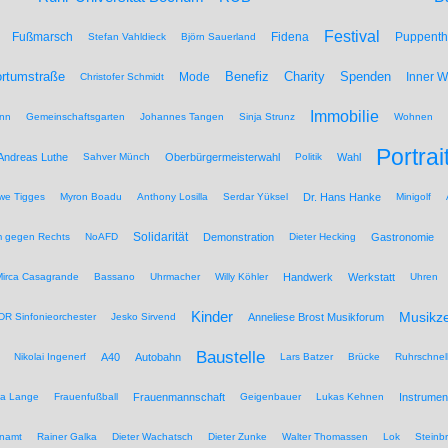
Festival
Fußmarsch
Fidena
Puppenth
Stefan Vahldieck
Björn Sauerland
Benefiz
Spenden
rtumstraße
Mode
Charity
Inner 
Christofer Schmidt
Immobilie
nn
Gemeinschaftsgarten
Johannes Tangen
Sinja Strunz
Wohnen
Portrai
Andreas Luthe
Sahver Münch
Oberbürgermeisterwahl
Politik
Wahl
we Tigges
Myron Boadu
Anthony Losilla
Serdar Yüksel
Dr. Hans Hanke
Minigolf
Solidarität
 gegen Rechts
NoAFD
Demonstration
Dieter Hecking
Gastronomie
Mirca Casagrande
Bassano
Uhrmacher
Willy Köhler
Handwerk
Werkstatt
Uhren
Kinder
Musikz
R Sinfonieorchester
Jesko Sirvend
Anneliese Brost Musikforum
Baustelle
Nikolai Ingenerf
A40
Autobahn
Lars Batzer
Brücke
Ruhrschnel
na Lange
Frauenfußball
Frauenmannschaft
Geigenbauer
Lukas Kehnen
Instrumen
namt
Rainer Galka
Dieter Wachatsch
Dieter Zunke
Walter Thomassen
Lok
Steinb