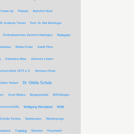
Paste-Up
Plakate
Bahnhof Nord
 Dr. Andreas Tromm
Prof. Dr. Dirk Behringer
Endoskopisches Zentrum Hattingen
Reitsport
nitiative
Bärbel Kube
Astrid Pletz
n
Katharina Mraz
Johanna Löwen
ochum-Nord 1975 e.V.
Hermann Erver
Dr. Ottilie Scholz
Detlev Hubert
pen
Scott Waites
Bürgerprojekt
BÄH-Bürger
Sonnenscheiße
Wolfgang Wendland
Wölfi
Schulte Kemna
Spitrituosen
Weizenjunge
Bastians
Training
Silvester
Feuerwerk