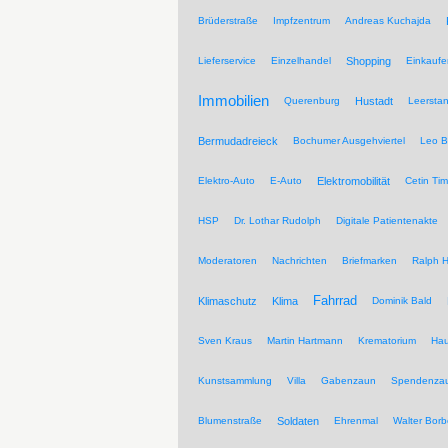
Brüderstraße
Impfzentrum
Andreas Kuchajda
Lieferservice
Einzelhandel
Shopping
Einkaufe
Immobilien
Querenburg
Hustadt
Leersta
Bermudadreieck
Bochumer Ausgehviertel
Leo B
Elektro-Auto
E-Auto
Elektromobilität
Cetin Tim
HSP
Dr. Lothar Rudolph
Digitale Patientenakte
Moderatoren
Nachrichten
Briefmarken
Ralph H
Fahrrad
Klimaschutz
Klima
Dominik Bald
Sven Kraus
Martin Hartmann
Krematorium
Hau
Kunstsammlung
Villa
Gabenzaun
Spendenza
Blumenstraße
Soldaten
Ehrenmal
Walter Borb