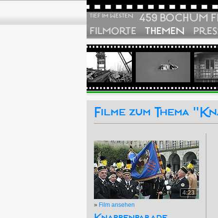
459 BOCHUM F
TIEF IM WESTEN
FILMORTE
THEMEN
PRES
Filme zum Thema "Kn
4:23
»
Film ansehen
Knappenparade