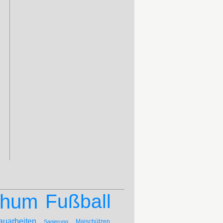
chum
Fußball
auarbeiten
Maischützen
Sanierung