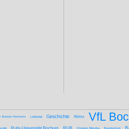
VfL Bo
Geschichte
Abriss
r. Bastian Hartmann
Lottental
B
Ruhr-Universität Bochum
RUB
nslik
Christian Wierzba
Brandschutz