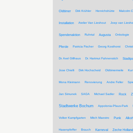
Oldtimer
Dirk Krühler
Henrichshütte
Malcolm C
Installation
Atelier Van Lieshout
Joep van Liesho
Spendenaktion
Ruhrtal
Augusta
Onkologie
Pferde
Patricia Fischer
Georg Kosthorst
Chris
Dr. Axel Gillhaus
Dr. Hartmut Fahnenstich
Stadtpa
Jose Chielli
Dirk Hochscheid
Oldtimermeile
Kun
Mona Kleimann
Renovierung
Andre Feller
Spi
Jan Simunek
SAGA
Michael Sadler
Rock
Z
Stadtwerke Bochum
Appolonia-Pfaus-Park
Volker Kampfgarten
Mitch Maestro
Punk
Alkoh
Hasenpfeffer
Brauch
Karneval
Zeche Hollan