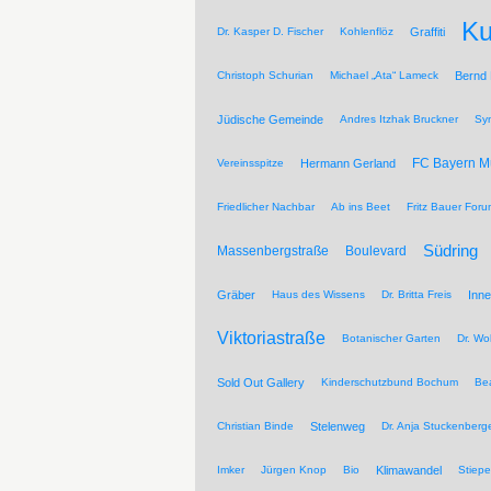
Ku
Dr. Kasper D. Fischer
Kohlenflöz
Graffiti
Christoph Schurian
Michael „Ata“ Lameck
Bernd
Jüdische Gemeinde
Andres Itzhak Bruckner
Sy
FC Bayern 
Vereinsspitze
Hermann Gerland
Friedlicher Nachbar
Ab ins Beet
Fritz Bauer For
Südring
Massenbergstraße
Boulevard
Gräber
Haus des Wissens
Dr. Britta Freis
Inne
Viktoriastraße
Botanischer Garten
Dr. Wo
Sold Out Gallery
Kinderschutzbund Bochum
Be
Christian Binde
Stelenweg
Dr. Anja Stuckenberg
Imker
Jürgen Knop
Bio
Klimawandel
Stiepe