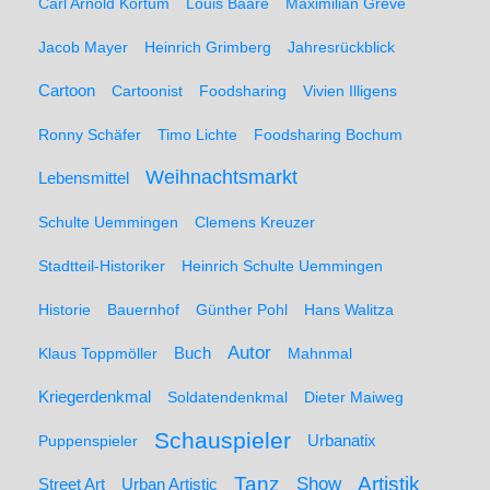
Carl Arnold Kortum
Louis Baare
Maximilian Greve
Jacob Mayer
Heinrich Grimberg
Jahresrückblick
Cartoon
Cartoonist
Foodsharing
Vivien Illigens
Ronny Schäfer
Timo Lichte
Foodsharing Bochum
Weihnachtsmarkt
Lebensmittel
Schulte Uemmingen
Clemens Kreuzer
Stadtteil-Historiker
Heinrich Schulte Uemmingen
Historie
Bauernhof
Günther Pohl
Hans Walitza
Autor
Klaus Toppmöller
Buch
Mahnmal
Kriegerdenkmal
Soldatendenkmal
Dieter Maiweg
Schauspieler
Puppenspieler
Urbanatix
Artistik
Tanz
Show
Street Art
Urban Artistic