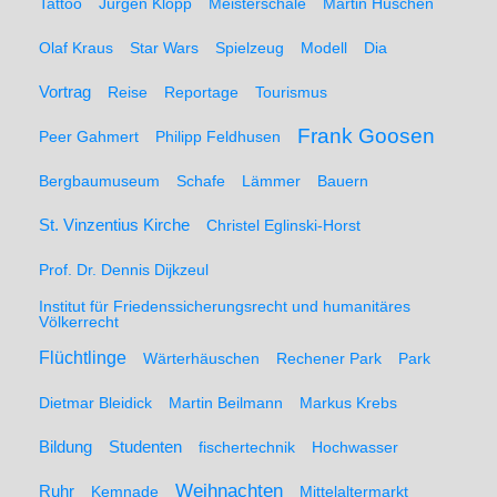
Tattoo
Jürgen Klopp
Meisterschale
Martin Hüschen
Olaf Kraus
Star Wars
Spielzeug
Modell
Dia
Vortrag
Reise
Reportage
Tourismus
Frank Goosen
Peer Gahmert
Philipp Feldhusen
Bergbaumuseum
Schafe
Lämmer
Bauern
St. Vinzentius Kirche
Christel Eglinski-Horst
Prof. Dr. Dennis Dijkzeul
Institut für Friedenssicherungsrecht und humanitäres
Völkerrecht
Flüchtlinge
Wärterhäuschen
Rechener Park
Park
Dietmar Bleidick
Martin Beilmann
Markus Krebs
Studenten
Bildung
fischertechnik
Hochwasser
Weihnachten
Ruhr
Kemnade
Mittelaltermarkt