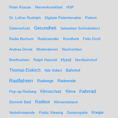
Peter Krause
Nervenkrankheit
HSP
Dr. Lothar Rudolph
Digitale Patientenakte
Patient
Gesundheit
Datenschutz
Sebastian Schindzielorz
Radio Bochum
Radiosender
Rundfunk
Felix Groß
Andrea Donat
Moderatoren
Nachrichten
Hund
Briefmarken
Ralph Hatzold
Nordbahnhof
Thomas Eiskirch
Nils Vollert
Bahnhof
Radfahren
Radwege
Radwende
Fahrrad
Klimaschutz
Klima
Pop-up-Radweg
Radtour
Dominik Bald
Klimanotstand
Kneipe
Verkehrswende
Public Viewing
Geiserspiele