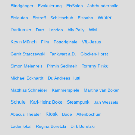
Blindgänger
Evakuierung
EisSalon
Jahrhunderhalle
Winter
Eislaufen
Eistreff
Schlittschuh
Eisbahn
WM
Dartturnier
Dart
London
Ally Pally
Kevin Münch
Film
Pottoriginale
VfL-Jesus
Gerrit Starczewski
Tankwart a.D.
Glocken-Horst
Simon Meienreis
Pirmin Sedlmeir
Tommy Finke
Michael Eckhardt
Dr. Andreas Hüttl
Matthias Schneider
Kammerspiele
Martina van Boxen
Schule
Karl-Heinz Böke
Steampunk
Jan Wessels
Kiosk
Abacus Theater
Bude
Altenbochum
Ladenlokal
Regina Boretzki
Dirk Boretzki