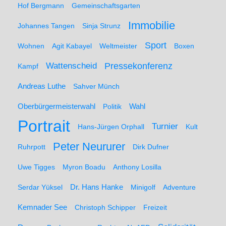
Hof Bergmann
Gemeinschaftsgarten
Immobilie
Johannes Tangen
Sinja Strunz
Sport
Wohnen
Agit Kabayel
Weltmeister
Boxen
Wattenscheid
Pressekonferenz
Kampf
Andreas Luthe
Sahver Münch
Oberbürgermeisterwahl
Politik
Wahl
Portrait
Turnier
Hans-Jürgen Orphall
Kult
Peter Neururer
Ruhrpott
Dirk Dufner
Uwe Tigges
Myron Boadu
Anthony Losilla
Serdar Yüksel
Dr. Hans Hanke
Minigolf
Adventure
Kemnader See
Christoph Schipper
Freizeit