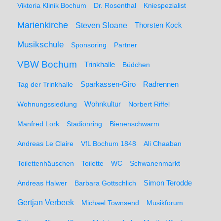
Viktoria Klinik Bochum
Dr. Rosenthal
Kniespezialist
Marienkirche
Steven Sloane
Thorsten Kock
Musikschule
Sponsoring
Partner
VBW Bochum
Trinkhalle
Büdchen
Sparkassen-Giro
Radrennen
Tag der Trinkhalle
Wohnungssiedlung
Wohnkultur
Norbert Riffel
Manfred Lork
Stadionring
Bienenschwarm
Andreas Le Claire
VfL Bochum 1848
Ali Chaaban
Toilettenhäuschen
Toilette
WC
Schwanenmarkt
Simon Terodde
Andreas Halwer
Barbara Gottschlich
Gertjan Verbeek
Michael Townsend
Musikforum