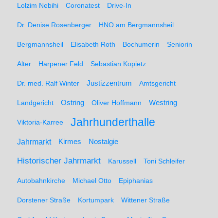
Lolzim Nebihi
Coronatest
Drive-In
Dr. Denise Rosenberger
HNO am Bergmannsheil
Bergmannsheil
Elisabeth Roth
Bochumerin
Seniorin
Alter
Harpener Feld
Sebastian Kopietz
Dr. med. Ralf Winter
Justizzentrum
Amtsgericht
Ostring
Westring
Landgericht
Oliver Hoffmann
Jahrhunderthalle
Viktoria-Karree
Jahrmarkt
Kirmes
Nostalgie
Historischer Jahrmarkt
Karussell
Toni Schleifer
Autobahnkirche
Michael Otto
Epiphanias
Dorstener Straße
Kortumpark
Wittener Straße