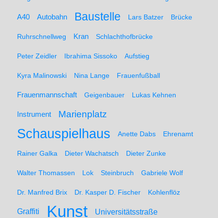
Baustelle
A40
Autobahn
Lars Batzer
Brücke
Ruhrschnellweg
Kran
Schlachthofbrücke
Peter Zeidler
Ibrahima Sissoko
Aufstieg
Kyra Malinowski
Nina Lange
Frauenfußball
Frauenmannschaft
Geigenbauer
Lukas Kehnen
Marienplatz
Instrument
Schauspielhaus
Anette Dabs
Ehrenamt
Rainer Galka
Dieter Wachatsch
Dieter Zunke
Walter Thomassen
Lok
Steinbruch
Gabriele Wolf
Dr. Manfred Brix
Dr. Kasper D. Fischer
Kohlenflöz
Kunst
Graffiti
Universitätsstraße