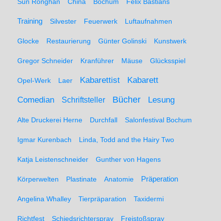
Sun Ronghan
China
Bochum
Felix Bastians
Training
Silvester
Feuerwerk
Luftaufnahmen
Glocke
Restaurierung
Günter Golinski
Kunstwerk
Gregor Schneider
Kranführer
Mäuse
Glücksspiel
Kabarett
Kabarettist
Opel-Werk
Laer
Comedian
Bücher
Lesung
Schriftsteller
Alte Druckerei Herne
Durchfall
Salonfestival Bochum
Igmar Kurenbach
Linda, Todd and the Hairy Two
Katja Leistenschneider
Gunther von Hagens
Präperation
Körperwelten
Plastinate
Anatomie
Angelina Whalley
Tierpräparation
Taxidermi
Richtfest
Schiedsrichterspray
Freistoßspray