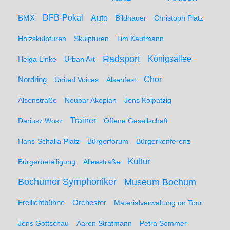
BMX
DFB-Pokal
Auto
Bildhauer
Christoph Platz
Holzskulpturen
Skulpturen
Tim Kaufmann
Radsport
Königsallee
Helga Linke
Urban Art
Nordring
Chor
United Voices
Alsenfest
Alsenstraße
Noubar Akopian
Jens Kolpatzig
Trainer
Dariusz Wosz
Offene Gesellschaft
Hans-Schalla-Platz
Bürgerforum
Bürgerkonferenz
Kultur
Bürgerbeteiligung
Alleestraße
Bochumer Symphoniker
Museum Bochum
Freilichtbühne
Orchester
Materialverwaltung on Tour
Jens Gottschau
Aaron Stratmann
Petra Sommer