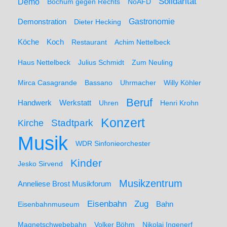
Solidarität
Demo
Bochum gegen Rechts
NoAFD
Demonstration
Gastronomie
Dieter Hecking
Koch
Köche
Restaurant
Achim Nettelbeck
Haus Nettelbeck
Julius Schmidt
Zum Neuling
Mirca Casagrande
Bassano
Uhrmacher
Willy Köhler
Beruf
Werkstatt
Handwerk
Uhren
Henri Krohn
Konzert
Stadtpark
Kirche
Musik
WDR Sinfonieorchester
Kinder
Jesko Sirvend
Musikzentrum
Anneliese Brost Musikforum
Zug
Eisenbahn
Eisenbahnmuseum
Bahn
Magnetschwebebahn
Volker Böhm
Nikolai Ingenerf