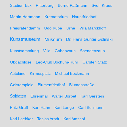
Stadion-Eck
Ritterburg
Bernd Paßmann
Sven Kraus
Martin Hartmann
Krematorium
Hauptfriedhof
Freigrafendamm
Udo Kube
Urne
Villa Marckhoff
Kunstmuseum
Museum
Dr. Hans Günter Golinski
Kunstsammlung
Villa
Gabenzaun
Spendenzaun
Obdachlose
Leo-Club Bochum-Ruhr
Carsten Statz
Autokino
Kirmesplatz
Michael Beckmann
Geisterspiele
Blumenfriedhof
Blumenstraße
Soldaten
Ehrenmal
Walter Borbet
Karl Gerstein
Fritz Graff
Karl Hahn
Karl Lange
Carl Bollmann
Karl Loebker
Tobias Arndt
Karl Amshof