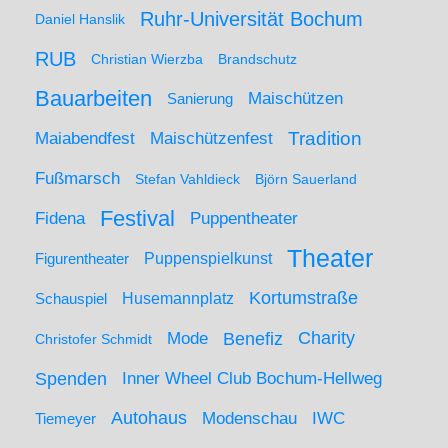
Ruhr-Universität Bochum
Daniel Hanslik
RUB
Christian Wierzba
Brandschutz
Bauarbeiten
Maischützen
Sanierung
Maiabendfest
Maischützenfest
Tradition
Fußmarsch
Stefan Vahldieck
Björn Sauerland
Festival
Puppentheater
Fidena
Theater
Figurentheater
Puppenspielkunst
Kortumstraße
Husemannplatz
Schauspiel
Mode
Charity
Benefiz
Christofer Schmidt
Spenden
Inner Wheel Club Bochum-Hellweg
Autohaus
IWC
Modenschau
Tiemeyer