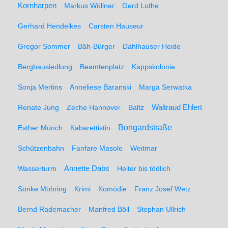
Kornharpen
Markus Wüllner
Gerd Luthe
Gerhard Hendelkes
Carsten Hauseur
Gregor Sommer
Bäh-Bürger
Dahlhauser Heide
Bergbausiedlung
Beamtenplatz
Kappskolonie
Sonja Mertins
Anneliese Baranski
Marga Serwatka
Renate Jung
Zeche Hannover
Baltz
Waltraud Ehlert
Bongardstraße
Esther Münch
Kabarettistin
Schützenbahn
Fanfare Masolo
Weitmar
Annette Dabs
Wasserturm
Heiter bis tödlich
Sönke Möhring
Krimi
Komödie
Franz Josef Wetz
Bernd Rademacher
Manfred Böll
Stephan Ullrich