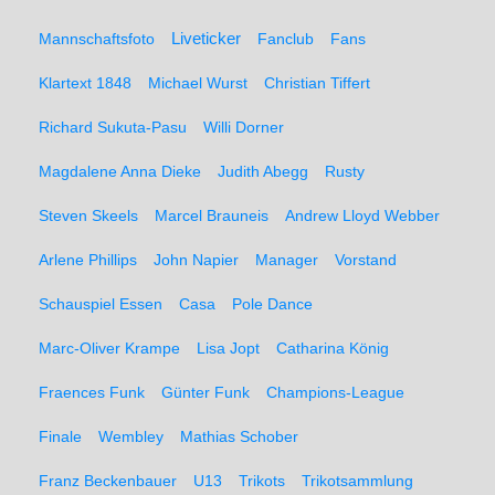
Liveticker
Mannschaftsfoto
Fanclub
Fans
Klartext 1848
Michael Wurst
Christian Tiffert
Richard Sukuta-Pasu
Willi Dorner
Magdalene Anna Dieke
Judith Abegg
Rusty
Steven Skeels
Marcel Brauneis
Andrew Lloyd Webber
Arlene Phillips
John Napier
Manager
Vorstand
Schauspiel Essen
Casa
Pole Dance
Marc-Oliver Krampe
Lisa Jopt
Catharina König
Fraences Funk
Günter Funk
Champions-League
Finale
Wembley
Mathias Schober
Franz Beckenbauer
U13
Trikots
Trikotsammlung