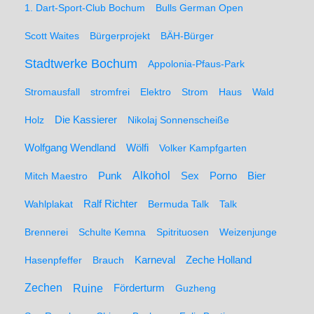
1. Dart-Sport-Club Bochum
Bulls German Open
Scott Waites
Bürgerprojekt
BÄH-Bürger
Stadtwerke Bochum
Appolonia-Pfaus-Park
Stromausfall
stromfrei
Elektro
Strom
Haus
Wald
Holz
Die Kassierer
Nikolaj Sonnenscheiße
Wolfgang Wendland
Wölfi
Volker Kampfgarten
Alkohol
Mitch Maestro
Punk
Sex
Porno
Bier
Wahlplakat
Ralf Richter
Bermuda Talk
Talk
Brennerei
Schulte Kemna
Spitrituosen
Weizenjunge
Hasenpfeffer
Brauch
Karneval
Zeche Holland
Zechen
Ruine
Förderturm
Guzheng