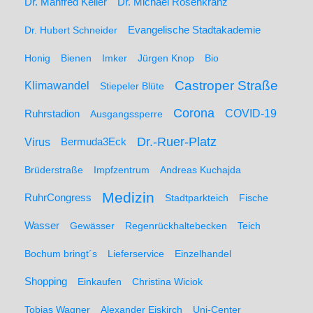
Dr. Manfred Keller
Dr. Michael Rosenkranz
Dr. Hubert Schneider
Evangelische Stadtakademie
Honig
Bienen
Imker
Jürgen Knop
Bio
Castroper Straße
Klimawandel
Stiepeler Blüte
Corona
Ruhrstadion
COVID-19
Ausgangssperre
Dr.-Ruer-Platz
Virus
Bermuda3Eck
Brüderstraße
Impfzentrum
Andreas Kuchajda
Medizin
RuhrCongress
Stadtparkteich
Fische
Wasser
Gewässer
Regenrückhaltebecken
Teich
Bochum bringt´s
Lieferservice
Einzelhandel
Shopping
Einkaufen
Christina Wiciok
Tobias Wagner
Alexander Eiskirch
Uni-Center