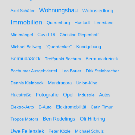
Wohnungsbau
Wohnsiedlung
Axel Schäfer
Immobilien
Hustadt
Querenburg
Leerstand
Mietmängel
Covid-19
Christian Riepenhoff
Michael Ballweg
"Querdenker"
Kundgebung
Bermuda3eck
Bermudadreieck
Treffpunkt Bochum
Bochumer Ausgehviertel
Leo Bauer
Dirk Steinbrecher
Dennis Kleinbeck
Mandragora
Union-Kino
Fotografie
Opel
Huestraße
Industrie
Autos
Elektro-Auto
E-Auto
Elektromobilität
Cetin Timur
Ben Redelings
Oli Hilbring
Tropos Motors
Uwe Fellensiek
Peter Közle
Michael Schulz