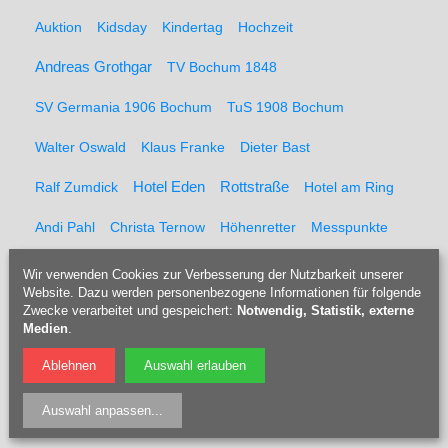
Auktion
Kidsday
Kindertag
Hochzeit
Andreas Grothgar
TV Bochum 1848
SV Germania 1906 Bochum
TuS 1908 Bochum
Walter Oswald
Klaus Franke
Dieter Bast
Rottstraße
Ralf Zumdick
Hotel Eden
Hotel am Ring
Andi Pahl
Christa Ternow
Höhenretter
Messpunkte
Feuerwehr
Kaltblut
Pferderücker
Holzrücker
Wir verwenden Cookies zur Verbesserung der Nutzbarkeit unserer
Website. Dazu werden personenbezogene Informationen für folgende
Udo Berner
Förster
Marcel Müller
Pferd
Forst
Zwecke verarbeitet und gespeichert:
Notwendig, Statistik, externe
Medien
.
Tippelsberg
Jubiläumsfeier
Solidaritätsfest
Ablehnen
Auswahl erlauben
Rainer Einenkel
Hennes Bender
Fritz Eckenga
Auswahl anpassen
...
Bücherei
Kaberettist
Flötenbau
Blockflötenbau