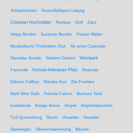
Schiedsrichter
RasenBallsport Leipzig
Christian Hochstätter
Rohbau
Golf
Jazz
Helga Bender
Susanne Bender
Florian Walter
Musikalische Trinkhallen-Tour
Ab anne Castroper
Stanislav Sestak
Stefano Celozzi
Westpark
Fanmeile
Konrad-Adenauer-Platz
Rotunde
Eskimo Callboy
Mambo Kurt
Die Freddes
Barb Wire Dolls
Pamela Falcon
Bochum Total
breitwienie
Knüpp-Arena
Ampel
Ampelmännchen
TuS Querenburg
Sturm
Unwetter
Gewitter
Starkregen
Überschwemmung
Bäume