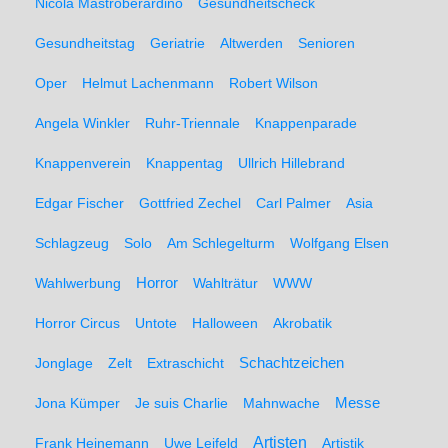
Nicola Mastroberardino
Gesundheitscheck
Gesundheitstag
Geriatrie
Altwerden
Senioren
Oper
Helmut Lachenmann
Robert Wilson
Angela Winkler
Ruhr-Triennale
Knappenparade
Knappenverein
Knappentag
Ullrich Hillebrand
Edgar Fischer
Gottfried Zechel
Carl Palmer
Asia
Schlagzeug
Solo
Am Schlegelturm
Wolfgang Elsen
Wahlwerbung
Horror
Wahlträtur
WWW
Horror Circus
Untote
Halloween
Akrobatik
Schachtzeichen
Jonglage
Zelt
Extraschicht
Messe
Jona Kümper
Je suis Charlie
Mahnwache
Artisten
Frank Heinemann
Uwe Leifeld
Artistik