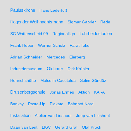
Pauluskirche
Hans Lederfuß
fliegender Weihnachtsmann
Sigmar Gabrier
Rede
SG Wattenscheid 09
Regionalliga
Lohrheidestadion
Frank Huber
Werner Scholz
Farat Toku
Adrian Schneider
Mercedes
Eierberg
Oldtimer
Industriemuseum
Dirk Krühler
Henrichshütte
Malcolm Cacutalua
Selim Gündüz
Drusenbergschule
Jonas Ermes
Aktion
KA.-A
Banksy
Paste-Up
Plakate
Bahnhof Nord
Installation
Atelier Van Lieshout
Joep van Lieshout
Daan van Lent
LKW
Gerard Graf
Olaf Kröck