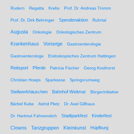
Rudern
Regatta
Krebs
Prof. Dr. Andreas Tromm
Spendenaktion
Prof. Dr. Dirk Behringer
Ruhrtal
Augusta
Onkologie
Onkologisches Zentrum
Krankenhaus
Vorsorge
Gastroenterologie
Gastroenterologe
Endoskopisches Zentrum Hattingen
Pferde
Reitsport
Patricia Fischer
Georg Kosthorst
Christian Hoeps
Sparkasse
Springorumweg
Stellwerkhäuschen
Bahnhof Weitmar
Bürgerinitiative
Bärbel Kube
Astrid Pletz
Dr. Axel Gillhaus
Stadtparkfest
Kinderfest
Dr. Hartmut Fahnenstich
Clowns
Tanzgruppen
Kleinkunst
Hüpfburg