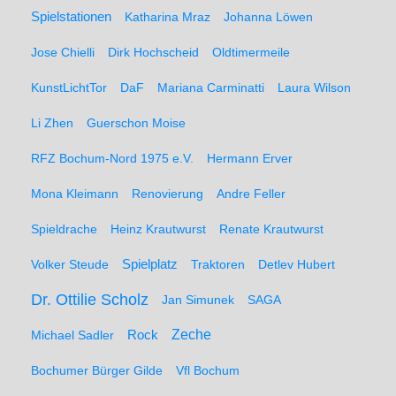
Spielstationen
Katharina Mraz
Johanna Löwen
Jose Chielli
Dirk Hochscheid
Oldtimermeile
KunstLichtTor
DaF
Mariana Carminatti
Laura Wilson
Li Zhen
Guerschon Moise
RFZ Bochum-Nord 1975 e.V.
Hermann Erver
Mona Kleimann
Renovierung
Andre Feller
Spieldrache
Heinz Krautwurst
Renate Krautwurst
Spielplatz
Volker Steude
Traktoren
Detlev Hubert
Dr. Ottilie Scholz
Jan Simunek
SAGA
Zeche
Michael Sadler
Rock
Bochumer Bürger Gilde
Vfl Bochum