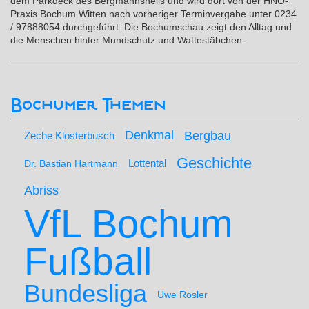
dem Parkdeck des Bergmannsheils und wird dort von der HNO-
Praxis Bochum Witten nach vorheriger Terminvergabe unter 0234
/ 97888054 durchgeführt. Die Bochumschau zeigt den Alltag und
die Menschen hinter Mundschutz und Wattestäbchen.
Bochumer Themen
Denkmal
Bergbau
Zeche Klosterbusch
Geschichte
Lottental
Dr. Bastian Hartmann
Abriss
VfL Bochum
Fußball
Bundesliga
Uwe Rösler