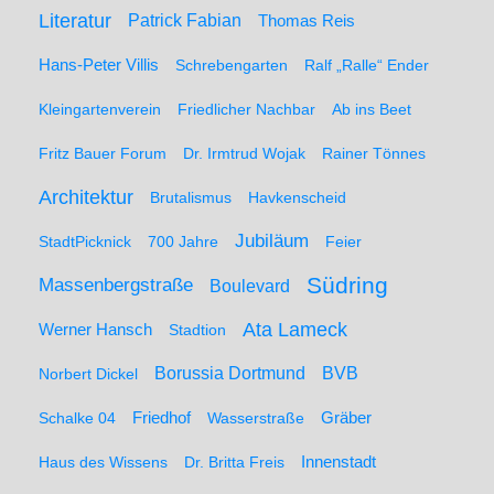
Literatur
Patrick Fabian
Thomas Reis
Hans-Peter Villis
Schrebengarten
Ralf „Ralle“ Ender
Kleingartenverein
Friedlicher Nachbar
Ab ins Beet
Fritz Bauer Forum
Dr. Irmtrud Wojak
Rainer Tönnes
Architektur
Brutalismus
Havkenscheid
Jubiläum
StadtPicknick
700 Jahre
Feier
Südring
Massenbergstraße
Boulevard
Ata Lameck
Werner Hansch
Stadtion
Borussia Dortmund
BVB
Norbert Dickel
Friedhof
Gräber
Schalke 04
Wasserstraße
Haus des Wissens
Dr. Britta Freis
Innenstadt