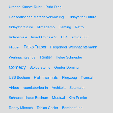
Urbane Künste Ruhr
Ruhr Ding
Hanseatischen Materialverwaltung
Fridays for Future
fridaysforfuture
Klimademo
Gaming
Retro
Videospiele
Insert Coins e.V.
C64
Amiga 500
Falko Traber
Flipper
Fliegender Weihnachtsmann
Weihnachtsengel
Rentier
Helge Schneider
Comedy
Stolpersteine
Gunter Deming
Ruhrtriennale
USB Bochum
Flugzeug
Transall
Airbus
raumlaborberlin
Architekt
Spamalot
Schauspielhaus Bochum
Musical
Kira Primke
Ronny Miersch
Tobias Cosler
Bombenfund