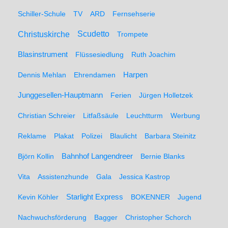
Schiller-Schule
TV
ARD
Fernsehserie
Christuskirche
Scudetto
Trompete
Blasinstrument
Flüssesiedlung
Ruth Joachim
Dennis Mehlan
Ehrendamen
Harpen
Junggesellen-Hauptmann
Ferien
Jürgen Holletzek
Christian Schreier
Litfaßsäule
Leuchtturm
Werbung
Reklame
Plakat
Polizei
Blaulicht
Barbara Steinitz
Björn Kollin
Bahnhof Langendreer
Bernie Blanks
Vita
Assistenzhunde
Gala
Jessica Kastrop
Kevin Köhler
Starlight Express
BOKENNER
Jugend
Nachwuchsförderung
Bagger
Christopher Schorch