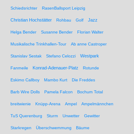
Schiedsrichter
RasenBallsport Leipzig
Christian Hochstätter
Rohbau
Golf
Jazz
Helga Bender
Susanne Bender
Florian Walter
Musikalische Trinkhallen-Tour
Ab anne Castroper
Stanislav Sestak
Stefano Celozzi
Westpark
Fanmeile
Konrad-Adenauer-Platz
Rotunde
Eskimo Callboy
Mambo Kurt
Die Freddes
Barb Wire Dolls
Pamela Falcon
Bochum Total
breitwienie
Knüpp-Arena
Ampel
Ampelmännchen
TuS Querenburg
Sturm
Unwetter
Gewitter
Starkregen
Überschwemmung
Bäume