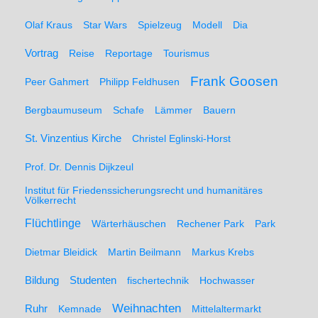
Olaf Kraus
Star Wars
Spielzeug
Modell
Dia
Vortrag
Reise
Reportage
Tourismus
Frank Goosen
Peer Gahmert
Philipp Feldhusen
Bergbaumuseum
Schafe
Lämmer
Bauern
St. Vinzentius Kirche
Christel Eglinski-Horst
Prof. Dr. Dennis Dijkzeul
Institut für Friedenssicherungsrecht und humanitäres
Völkerrecht
Flüchtlinge
Wärterhäuschen
Rechener Park
Park
Dietmar Bleidick
Martin Beilmann
Markus Krebs
Studenten
Bildung
fischertechnik
Hochwasser
Weihnachten
Ruhr
Kemnade
Mittelaltermarkt