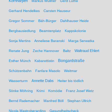
Kornharpen
Markus Wüllner
Gerd Luthe
Gerhard Hendelkes
Carsten Hauseur
Gregor Sommer
Bäh-Bürger
Dahlhauser Heide
Bergbausiedlung
Beamtenplatz
Kappskolonie
Sonja Mertins
Anneliese Baranski
Marga Serwatka
Renate Jung
Zeche Hannover
Baltz
Waltraud Ehlert
Bongardstraße
Esther Münch
Kabarettistin
Schützenbahn
Fanfare Masolo
Weitmar
Annette Dabs
Wasserturm
Heiter bis tödlich
Sönke Möhring
Krimi
Komödie
Franz Josef Wetz
Bernd Rademacher
Manfred Böll
Stephan Ullrich
Nicola Mastroberardino
Gesundheitscheck