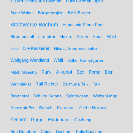
1. Dart-Sport-Club Bochum
Bulls German Open
Scott Waites
Bürgerprojekt
BÄH-Bürger
Stadtwerke Bochum
Appolonia-Pfaus-Park
Stromausfall
stromfrei
Elektro
Strom
Haus
Wald
Holz
Die Kassierer
Nikolaj Sonnenscheiße
Wolfgang Wendland
Wölfi
Volker Kampfgarten
Alkohol
Mitch Maestro
Punk
Sex
Porno
Bier
Wahlplakat
Ralf Richter
Bermuda Talk
Talk
Brennerei
Schulte Kemna
Spitrituosen
Weizenjunge
Hasenpfeffer
Brauch
Karneval
Zeche Holland
Zechen
Ruine
Förderturm
Guzheng
Sun Ronghan
China
Bochum
Felix Bastians