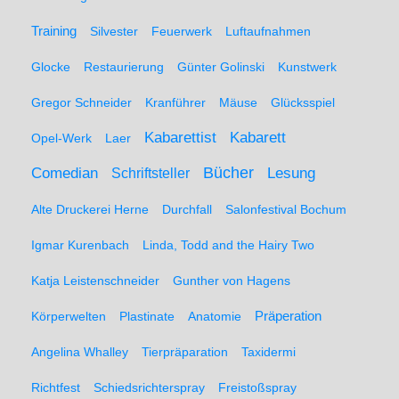
Training
Silvester
Feuerwerk
Luftaufnahmen
Glocke
Restaurierung
Günter Golinski
Kunstwerk
Gregor Schneider
Kranführer
Mäuse
Glücksspiel
Kabarett
Kabarettist
Opel-Werk
Laer
Comedian
Bücher
Lesung
Schriftsteller
Alte Druckerei Herne
Durchfall
Salonfestival Bochum
Igmar Kurenbach
Linda, Todd and the Hairy Two
Katja Leistenschneider
Gunther von Hagens
Präperation
Körperwelten
Plastinate
Anatomie
Angelina Whalley
Tierpräparation
Taxidermi
Richtfest
Schiedsrichterspray
Freistoßspray