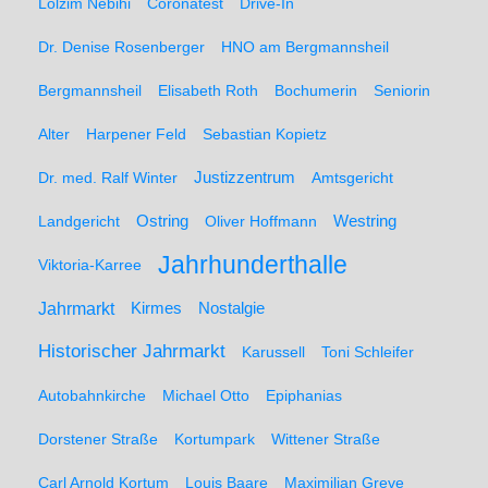
Lolzim Nebihi
Coronatest
Drive-In
Dr. Denise Rosenberger
HNO am Bergmannsheil
Bergmannsheil
Elisabeth Roth
Bochumerin
Seniorin
Alter
Harpener Feld
Sebastian Kopietz
Dr. med. Ralf Winter
Justizzentrum
Amtsgericht
Ostring
Westring
Landgericht
Oliver Hoffmann
Jahrhunderthalle
Viktoria-Karree
Jahrmarkt
Kirmes
Nostalgie
Historischer Jahrmarkt
Karussell
Toni Schleifer
Autobahnkirche
Michael Otto
Epiphanias
Dorstener Straße
Kortumpark
Wittener Straße
Carl Arnold Kortum
Louis Baare
Maximilian Greve