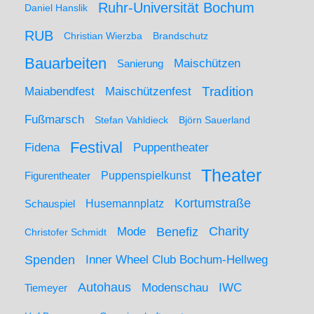
Ruhr-Universität Bochum
Daniel Hanslik
RUB
Christian Wierzba
Brandschutz
Bauarbeiten
Maischützen
Sanierung
Maiabendfest
Maischützenfest
Tradition
Fußmarsch
Stefan Vahldieck
Björn Sauerland
Festival
Puppentheater
Fidena
Theater
Figurentheater
Puppenspielkunst
Kortumstraße
Husemannplatz
Schauspiel
Mode
Charity
Benefiz
Christofer Schmidt
Spenden
Inner Wheel Club Bochum-Hellweg
Autohaus
IWC
Modenschau
Tiemeyer