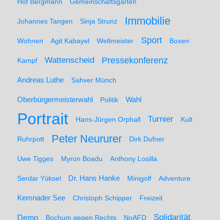
Hof Bergmann
Gemeinschaftsgarten
Immobilie
Johannes Tangen
Sinja Strunz
Sport
Wohnen
Agit Kabayel
Weltmeister
Boxen
Wattenscheid
Pressekonferenz
Kampf
Andreas Luthe
Sahver Münch
Oberbürgermeisterwahl
Politik
Wahl
Portrait
Turnier
Hans-Jürgen Orphall
Kult
Peter Neururer
Ruhrpott
Dirk Dufner
Uwe Tigges
Myron Boadu
Anthony Losilla
Serdar Yüksel
Dr. Hans Hanke
Minigolf
Adventure
Kemnader See
Christoph Schipper
Freizeit
Solidarität
Demo
Bochum gegen Rechts
NoAFD