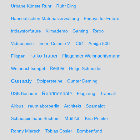
Urbane Künste Ruhr
Ruhr Ding
Hanseatischen Materialverwaltung
Fridays for Future
fridaysforfuture
Klimademo
Gaming
Retro
Videospiele
Insert Coins e.V.
C64
Amiga 500
Falko Traber
Flipper
Fliegender Weihnachtsmann
Weihnachtsengel
Rentier
Helge Schneider
Comedy
Stolpersteine
Gunter Deming
Ruhrtriennale
USB Bochum
Flugzeug
Transall
Airbus
raumlaborberlin
Architekt
Spamalot
Schauspielhaus Bochum
Musical
Kira Primke
Ronny Miersch
Tobias Cosler
Bombenfund