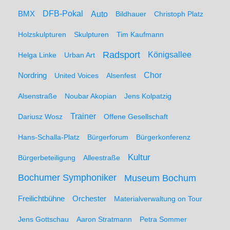
BMX
DFB-Pokal
Auto
Bildhauer
Christoph Platz
Holzskulpturen
Skulpturen
Tim Kaufmann
Radsport
Königsallee
Helga Linke
Urban Art
Nordring
Chor
United Voices
Alsenfest
Alsenstraße
Noubar Akopian
Jens Kolpatzig
Trainer
Dariusz Wosz
Offene Gesellschaft
Hans-Schalla-Platz
Bürgerforum
Bürgerkonferenz
Kultur
Bürgerbeteiligung
Alleestraße
Bochumer Symphoniker
Museum Bochum
Freilichtbühne
Orchester
Materialverwaltung on Tour
Jens Gottschau
Aaron Stratmann
Petra Sommer