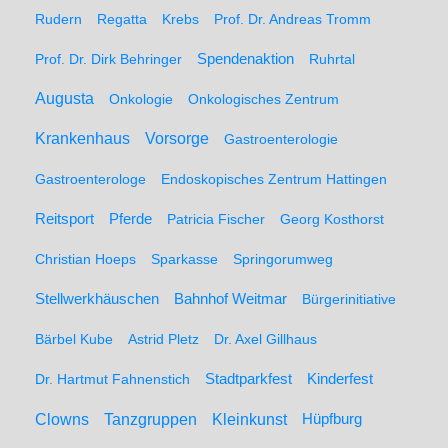
Rudern
Regatta
Krebs
Prof. Dr. Andreas Tromm
Spendenaktion
Prof. Dr. Dirk Behringer
Ruhrtal
Augusta
Onkologie
Onkologisches Zentrum
Krankenhaus
Vorsorge
Gastroenterologie
Gastroenterologe
Endoskopisches Zentrum Hattingen
Pferde
Reitsport
Patricia Fischer
Georg Kosthorst
Christian Hoeps
Sparkasse
Springorumweg
Stellwerkhäuschen
Bahnhof Weitmar
Bürgerinitiative
Bärbel Kube
Astrid Pletz
Dr. Axel Gillhaus
Stadtparkfest
Kinderfest
Dr. Hartmut Fahnenstich
Clowns
Tanzgruppen
Kleinkunst
Hüpfburg