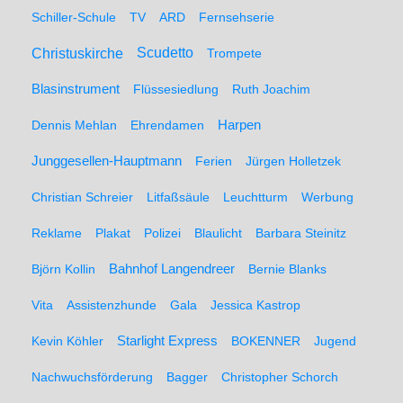
Schiller-Schule
TV
ARD
Fernsehserie
Christuskirche
Scudetto
Trompete
Blasinstrument
Flüssesiedlung
Ruth Joachim
Dennis Mehlan
Ehrendamen
Harpen
Junggesellen-Hauptmann
Ferien
Jürgen Holletzek
Christian Schreier
Litfaßsäule
Leuchtturm
Werbung
Reklame
Plakat
Polizei
Blaulicht
Barbara Steinitz
Björn Kollin
Bahnhof Langendreer
Bernie Blanks
Vita
Assistenzhunde
Gala
Jessica Kastrop
Kevin Köhler
Starlight Express
BOKENNER
Jugend
Nachwuchsförderung
Bagger
Christopher Schorch