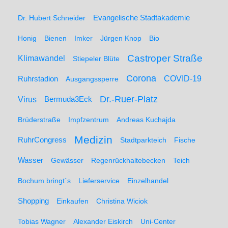
Dr. Hubert Schneider
Evangelische Stadtakademie
Honig
Bienen
Imker
Jürgen Knop
Bio
Castroper Straße
Klimawandel
Stiepeler Blüte
Corona
Ruhrstadion
COVID-19
Ausgangssperre
Dr.-Ruer-Platz
Virus
Bermuda3Eck
Brüderstraße
Impfzentrum
Andreas Kuchajda
Medizin
RuhrCongress
Stadtparkteich
Fische
Wasser
Gewässer
Regenrückhaltebecken
Teich
Bochum bringt´s
Lieferservice
Einzelhandel
Shopping
Einkaufen
Christina Wiciok
Tobias Wagner
Alexander Eiskirch
Uni-Center