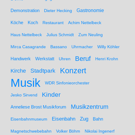
Demonstration
Gastronomie
Dieter Hecking
Koch
Köche
Restaurant
Achim Nettelbeck
Haus Nettelbeck
Julius Schmidt
Zum Neuling
Mirca Casagrande
Bassano
Uhrmacher
Willy Köhler
Beruf
Werkstatt
Handwerk
Uhren
Henri Krohn
Konzert
Stadtpark
Kirche
Musik
WDR Sinfonieorchester
Kinder
Jesko Sirvend
Musikzentrum
Anneliese Brost Musikforum
Zug
Eisenbahn
Eisenbahnmuseum
Bahn
Magnetschwebebahn
Volker Böhm
Nikolai Ingenerf