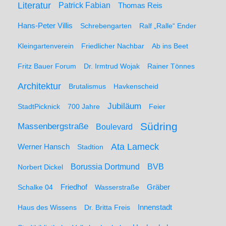
Literatur
Patrick Fabian
Thomas Reis
Hans-Peter Villis
Schrebengarten
Ralf „Ralle“ Ender
Kleingartenverein
Friedlicher Nachbar
Ab ins Beet
Fritz Bauer Forum
Dr. Irmtrud Wojak
Rainer Tönnes
Architektur
Brutalismus
Havkenscheid
Jubiläum
StadtPicknick
700 Jahre
Feier
Südring
Massenbergstraße
Boulevard
Ata Lameck
Werner Hansch
Stadtion
Borussia Dortmund
BVB
Norbert Dickel
Friedhof
Gräber
Schalke 04
Wasserstraße
Haus des Wissens
Dr. Britta Freis
Innenstadt