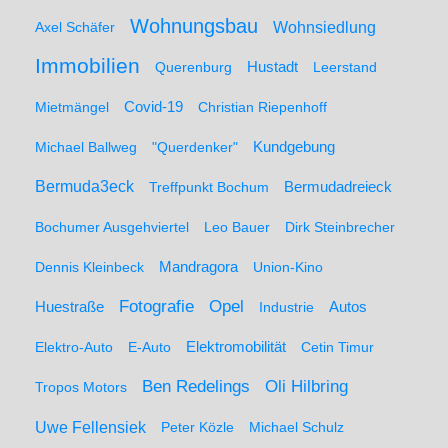
Wohnungsbau
Wohnsiedlung
Axel Schäfer
Immobilien
Hustadt
Querenburg
Leerstand
Mietmängel
Covid-19
Christian Riepenhoff
Michael Ballweg
"Querdenker"
Kundgebung
Bermuda3eck
Bermudadreieck
Treffpunkt Bochum
Bochumer Ausgehviertel
Leo Bauer
Dirk Steinbrecher
Dennis Kleinbeck
Mandragora
Union-Kino
Fotografie
Opel
Huestraße
Industrie
Autos
Elektro-Auto
E-Auto
Elektromobilität
Cetin Timur
Ben Redelings
Oli Hilbring
Tropos Motors
Uwe Fellensiek
Peter Közle
Michael Schulz