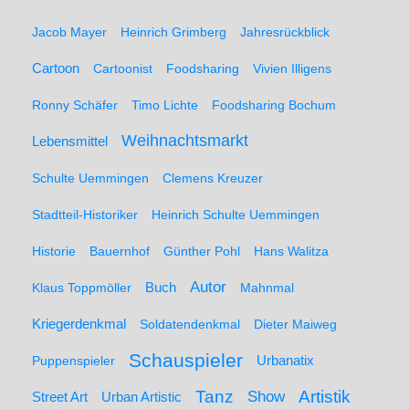
Jacob Mayer
Heinrich Grimberg
Jahresrückblick
Cartoon
Cartoonist
Foodsharing
Vivien Illigens
Ronny Schäfer
Timo Lichte
Foodsharing Bochum
Weihnachtsmarkt
Lebensmittel
Schulte Uemmingen
Clemens Kreuzer
Stadtteil-Historiker
Heinrich Schulte Uemmingen
Historie
Bauernhof
Günther Pohl
Hans Walitza
Autor
Klaus Toppmöller
Buch
Mahnmal
Kriegerdenkmal
Soldatendenkmal
Dieter Maiweg
Schauspieler
Puppenspieler
Urbanatix
Artistik
Tanz
Show
Street Art
Urban Artistic