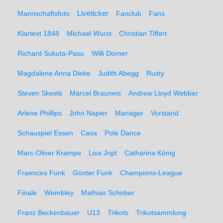
Liveticker
Mannschaftsfoto
Fanclub
Fans
Klartext 1848
Michael Wurst
Christian Tiffert
Richard Sukuta-Pasu
Willi Dorner
Magdalene Anna Dieke
Judith Abegg
Rusty
Steven Skeels
Marcel Brauneis
Andrew Lloyd Webber
Arlene Phillips
John Napier
Manager
Vorstand
Schauspiel Essen
Casa
Pole Dance
Marc-Oliver Krampe
Lisa Jopt
Catharina König
Fraences Funk
Günter Funk
Champions-League
Finale
Wembley
Mathias Schober
Franz Beckenbauer
U13
Trikots
Trikotsammlung