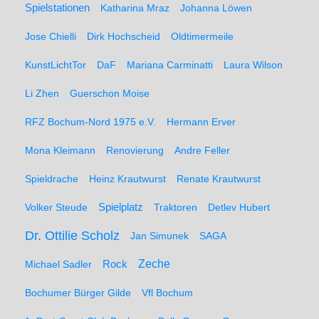
Spielstationen
Katharina Mraz
Johanna Löwen
Jose Chielli
Dirk Hochscheid
Oldtimermeile
KunstLichtTor
DaF
Mariana Carminatti
Laura Wilson
Li Zhen
Guerschon Moise
RFZ Bochum-Nord 1975 e.V.
Hermann Erver
Mona Kleimann
Renovierung
Andre Feller
Spieldrache
Heinz Krautwurst
Renate Krautwurst
Spielplatz
Volker Steude
Traktoren
Detlev Hubert
Dr. Ottilie Scholz
Jan Simunek
SAGA
Zeche
Michael Sadler
Rock
Bochumer Bürger Gilde
Vfl Bochum