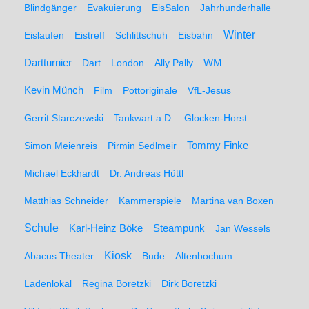
Blindgänger
Evakuierung
EisSalon
Jahrhunderhalle
Winter
Eislaufen
Eistreff
Schlittschuh
Eisbahn
WM
Dartturnier
Dart
London
Ally Pally
Kevin Münch
Film
Pottoriginale
VfL-Jesus
Gerrit Starczewski
Tankwart a.D.
Glocken-Horst
Simon Meienreis
Pirmin Sedlmeir
Tommy Finke
Michael Eckhardt
Dr. Andreas Hüttl
Matthias Schneider
Kammerspiele
Martina van Boxen
Schule
Karl-Heinz Böke
Steampunk
Jan Wessels
Kiosk
Abacus Theater
Bude
Altenbochum
Ladenlokal
Regina Boretzki
Dirk Boretzki