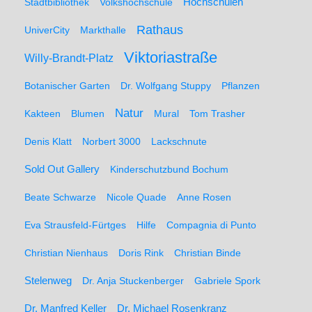
Hochschulen
Stadtbibliothek
Volkshochschule
Rathaus
UniverCity
Markthalle
Viktoriastraße
Willy-Brandt-Platz
Botanischer Garten
Dr. Wolfgang Stuppy
Pflanzen
Natur
Kakteen
Blumen
Mural
Tom Trasher
Denis Klatt
Norbert 3000
Lackschnute
Sold Out Gallery
Kinderschutzbund Bochum
Beate Schwarze
Nicole Quade
Anne Rosen
Eva Strausfeld-Fürtges
Hilfe
Compagnia di Punto
Christian Nienhaus
Doris Rink
Christian Binde
Stelenweg
Dr. Anja Stuckenberger
Gabriele Spork
Dr. Manfred Keller
Dr. Michael Rosenkranz