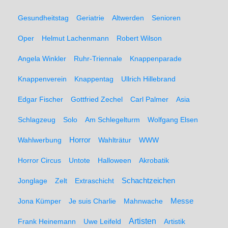
Gesundheitstag
Geriatrie
Altwerden
Senioren
Oper
Helmut Lachenmann
Robert Wilson
Angela Winkler
Ruhr-Triennale
Knappenparade
Knappenverein
Knappentag
Ullrich Hillebrand
Edgar Fischer
Gottfried Zechel
Carl Palmer
Asia
Schlagzeug
Solo
Am Schlegelturm
Wolfgang Elsen
Wahlwerbung
Horror
Wahlträtur
WWW
Horror Circus
Untote
Halloween
Akrobatik
Schachtzeichen
Jonglage
Zelt
Extraschicht
Messe
Jona Kümper
Je suis Charlie
Mahnwache
Artisten
Frank Heinemann
Uwe Leifeld
Artistik