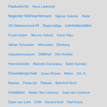
Pauluskirche
Hans Lederfuß
fliegender Weihnachtsmann
Sigmar Gabrier
Rede
SG Wattenscheid 09
Regionalliga
Lohrheidestadion
Frank Huber
Werner Scholz
Farat Toku
Adrian Schneider
Mercedes
Eierberg
Oldtimer
Industriemuseum
Dirk Krühler
Henrichshütte
Malcolm Cacutalua
Selim Gündüz
Drusenbergschule
Jonas Ermes
Aktion
KA.-A
Banksy
Paste-Up
Plakate
Bahnhof Nord
Installation
Atelier Van Lieshout
Joep van Lieshout
Daan van Lent
LKW
Gerard Graf
Olaf Kröck