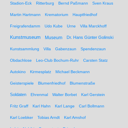
Stadion-Eck
Ritterburg
Bernd Paßmann
Sven Kraus
Martin Hartmann
Krematorium
Hauptfriedhof
Freigrafendamm
Udo Kube
Urne
Villa Marckhoff
Kunstmuseum
Museum
Dr. Hans Günter Golinski
Kunstsammlung
Villa
Gabenzaun
Spendenzaun
Obdachlose
Leo-Club Bochum-Ruhr
Carsten Statz
Autokino
Kirmesplatz
Michael Beckmann
Geisterspiele
Blumenfriedhof
Blumenstraße
Soldaten
Ehrenmal
Walter Borbet
Karl Gerstein
Fritz Graff
Karl Hahn
Karl Lange
Carl Bollmann
Karl Loebker
Tobias Arndt
Karl Amshof