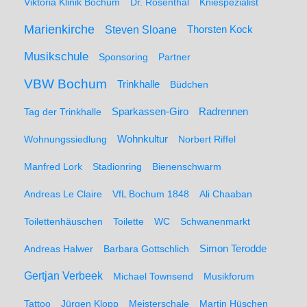
Viktoria Klinik Bochum
Dr. Rosenthal
Kniespezialist
Marienkirche
Steven Sloane
Thorsten Kock
Musikschule
Sponsoring
Partner
VBW Bochum
Trinkhalle
Büdchen
Sparkassen-Giro
Radrennen
Tag der Trinkhalle
Wohnungssiedlung
Wohnkultur
Norbert Riffel
Manfred Lork
Stadionring
Bienenschwarm
Andreas Le Claire
VfL Bochum 1848
Ali Chaaban
Toilettenhäuschen
Toilette
WC
Schwanenmarkt
Simon Terodde
Andreas Halwer
Barbara Gottschlich
Gertjan Verbeek
Michael Townsend
Musikforum
Tattoo
Jürgen Klopp
Meisterschale
Martin Hüschen