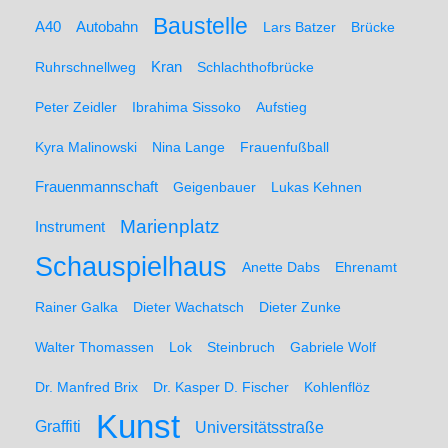
Baustelle
A40
Autobahn
Lars Batzer
Brücke
Ruhrschnellweg
Kran
Schlachthofbrücke
Peter Zeidler
Ibrahima Sissoko
Aufstieg
Kyra Malinowski
Nina Lange
Frauenfußball
Frauenmannschaft
Geigenbauer
Lukas Kehnen
Marienplatz
Instrument
Schauspielhaus
Anette Dabs
Ehrenamt
Rainer Galka
Dieter Wachatsch
Dieter Zunke
Walter Thomassen
Lok
Steinbruch
Gabriele Wolf
Dr. Manfred Brix
Dr. Kasper D. Fischer
Kohlenflöz
Kunst
Graffiti
Universitätsstraße