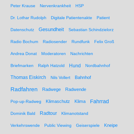
Peter Krause
Nervenkrankheit
HSP
Dr. Lothar Rudolph
Digitale Patientenakte
Patient
Gesundheit
Datenschutz
Sebastian Schindzielorz
Radio Bochum
Radiosender
Rundfunk
Felix Groß
Andrea Donat
Moderatoren
Nachrichten
Hund
Briefmarken
Ralph Hatzold
Nordbahnhof
Thomas Eiskirch
Nils Vollert
Bahnhof
Radfahren
Radwege
Radwende
Fahrrad
Klimaschutz
Klima
Pop-up-Radweg
Radtour
Dominik Bald
Klimanotstand
Kneipe
Verkehrswende
Public Viewing
Geiserspiele