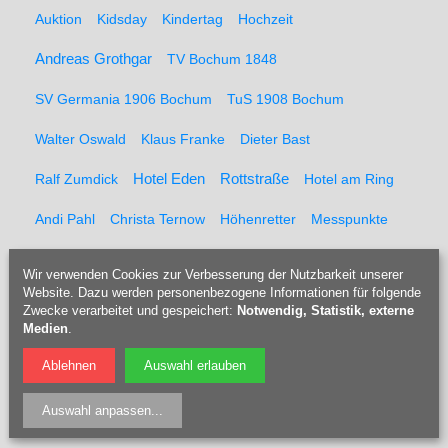
Auktion
Kidsday
Kindertag
Hochzeit
Andreas Grothgar
TV Bochum 1848
SV Germania 1906 Bochum
TuS 1908 Bochum
Walter Oswald
Klaus Franke
Dieter Bast
Rottstraße
Ralf Zumdick
Hotel Eden
Hotel am Ring
Andi Pahl
Christa Ternow
Höhenretter
Messpunkte
Feuerwehr
Kaltblut
Pferderücker
Holzrücker
Wir verwenden Cookies zur Verbesserung der Nutzbarkeit unserer
Website. Dazu werden personenbezogene Informationen für folgende
Udo Berner
Förster
Marcel Müller
Pferd
Forst
Zwecke verarbeitet und gespeichert:
Notwendig, Statistik, externe
Medien
.
Tippelsberg
Jubiläumsfeier
Solidaritätsfest
Ablehnen
Auswahl erlauben
Rainer Einenkel
Hennes Bender
Fritz Eckenga
Auswahl anpassen
...
Bücherei
Kaberettist
Flötenbau
Blockflötenbau