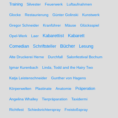
Training
Silvester
Feuerwerk
Luftaufnahmen
Glocke
Restaurierung
Günter Golinski
Kunstwerk
Gregor Schneider
Kranführer
Mäuse
Glücksspiel
Kabarett
Kabarettist
Opel-Werk
Laer
Comedian
Bücher
Lesung
Schriftsteller
Alte Druckerei Herne
Durchfall
Salonfestival Bochum
Igmar Kurenbach
Linda, Todd and the Hairy Two
Katja Leistenschneider
Gunther von Hagens
Präperation
Körperwelten
Plastinate
Anatomie
Angelina Whalley
Tierpräparation
Taxidermi
Richtfest
Schiedsrichterspray
Freistoßspray