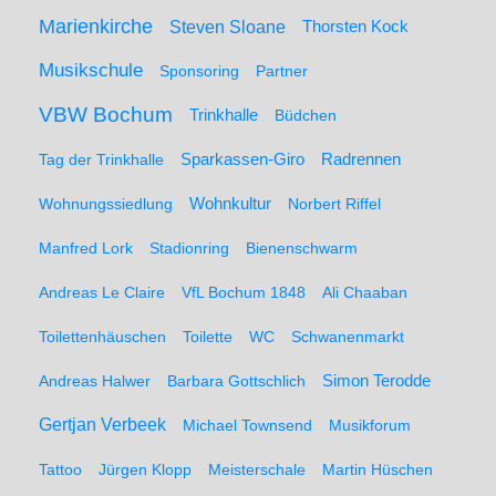
Marienkirche
Steven Sloane
Thorsten Kock
Musikschule
Sponsoring
Partner
VBW Bochum
Trinkhalle
Büdchen
Sparkassen-Giro
Radrennen
Tag der Trinkhalle
Wohnungssiedlung
Wohnkultur
Norbert Riffel
Manfred Lork
Stadionring
Bienenschwarm
Andreas Le Claire
VfL Bochum 1848
Ali Chaaban
Toilettenhäuschen
Toilette
WC
Schwanenmarkt
Simon Terodde
Andreas Halwer
Barbara Gottschlich
Gertjan Verbeek
Michael Townsend
Musikforum
Tattoo
Jürgen Klopp
Meisterschale
Martin Hüschen