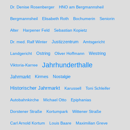
Dr. Denise Rosenberger
HNO am Bergmannsheil
Bergmannsheil
Elisabeth Roth
Bochumerin
Seniorin
Alter
Harpener Feld
Sebastian Kopietz
Dr. med. Ralf Winter
Justizzentrum
Amtsgericht
Ostring
Westring
Landgericht
Oliver Hoffmann
Jahrhunderthalle
Viktoria-Karree
Jahrmarkt
Kirmes
Nostalgie
Historischer Jahrmarkt
Karussell
Toni Schleifer
Autobahnkirche
Michael Otto
Epiphanias
Dorstener Straße
Kortumpark
Wittener Straße
Carl Arnold Kortum
Louis Baare
Maximilian Greve