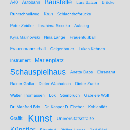
Baustelle
A40
Autobahn
Lars Batzer
Brücke
Ruhrschnellweg
Kran
Schlachthofbrücke
Peter Zeidler
Ibrahima Sissoko
Aufstieg
Kyra Malinowski
Nina Lange
Frauenfußball
Frauenmannschaft
Geigenbauer
Lukas Kehnen
Marienplatz
Instrument
Schauspielhaus
Anette Dabs
Ehrenamt
Rainer Galka
Dieter Wachatsch
Dieter Zunke
Walter Thomassen
Lok
Steinbruch
Gabriele Wolf
Dr. Manfred Brix
Dr. Kasper D. Fischer
Kohlenflöz
Kunst
Graffiti
Universitätsstraße
Künstler
Streetart