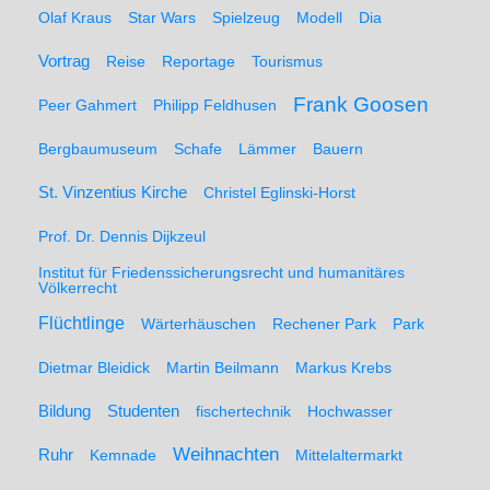
Olaf Kraus
Star Wars
Spielzeug
Modell
Dia
Vortrag
Reise
Reportage
Tourismus
Frank Goosen
Peer Gahmert
Philipp Feldhusen
Bergbaumuseum
Schafe
Lämmer
Bauern
St. Vinzentius Kirche
Christel Eglinski-Horst
Prof. Dr. Dennis Dijkzeul
Institut für Friedenssicherungsrecht und humanitäres
Völkerrecht
Flüchtlinge
Wärterhäuschen
Rechener Park
Park
Dietmar Bleidick
Martin Beilmann
Markus Krebs
Studenten
Bildung
fischertechnik
Hochwasser
Weihnachten
Ruhr
Kemnade
Mittelaltermarkt