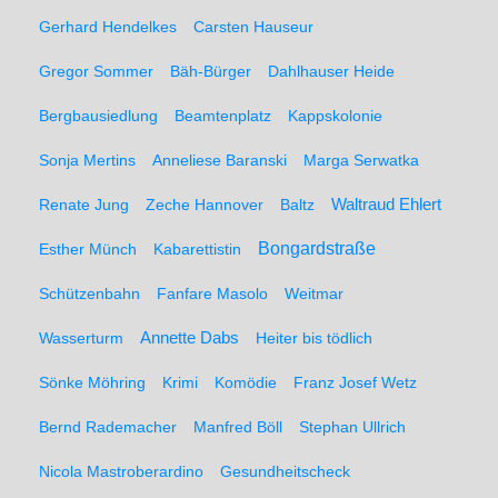
Gerhard Hendelkes
Carsten Hauseur
Gregor Sommer
Bäh-Bürger
Dahlhauser Heide
Bergbausiedlung
Beamtenplatz
Kappskolonie
Sonja Mertins
Anneliese Baranski
Marga Serwatka
Renate Jung
Zeche Hannover
Baltz
Waltraud Ehlert
Bongardstraße
Esther Münch
Kabarettistin
Schützenbahn
Fanfare Masolo
Weitmar
Annette Dabs
Wasserturm
Heiter bis tödlich
Sönke Möhring
Krimi
Komödie
Franz Josef Wetz
Bernd Rademacher
Manfred Böll
Stephan Ullrich
Nicola Mastroberardino
Gesundheitscheck