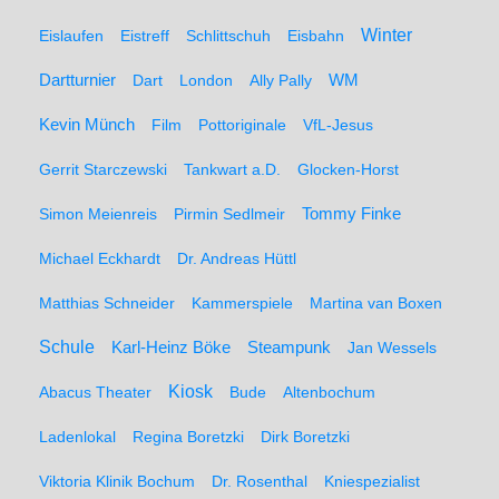
Winter
Eislaufen
Eistreff
Schlittschuh
Eisbahn
WM
Dartturnier
Dart
London
Ally Pally
Kevin Münch
Film
Pottoriginale
VfL-Jesus
Gerrit Starczewski
Tankwart a.D.
Glocken-Horst
Simon Meienreis
Pirmin Sedlmeir
Tommy Finke
Michael Eckhardt
Dr. Andreas Hüttl
Matthias Schneider
Kammerspiele
Martina van Boxen
Schule
Karl-Heinz Böke
Steampunk
Jan Wessels
Kiosk
Abacus Theater
Bude
Altenbochum
Ladenlokal
Regina Boretzki
Dirk Boretzki
Viktoria Klinik Bochum
Dr. Rosenthal
Kniespezialist