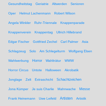
Gesundheitstag
Geriatrie
Altwerden
Senioren
Oper
Helmut Lachenmann
Robert Wilson
Angela Winkler
Ruhr-Triennale
Knappenparade
Knappenverein
Knappentag
Ullrich Hillebrand
Edgar Fischer
Gottfried Zechel
Carl Palmer
Asia
Schlagzeug
Solo
Am Schlegelturm
Wolfgang Elsen
Wahlwerbung
Horror
Wahlträtur
WWW
Horror Circus
Untote
Halloween
Akrobatik
Schachtzeichen
Jonglage
Zelt
Extraschicht
Messe
Jona Kümper
Je suis Charlie
Mahnwache
Artisten
Frank Heinemann
Uwe Leifeld
Artistik