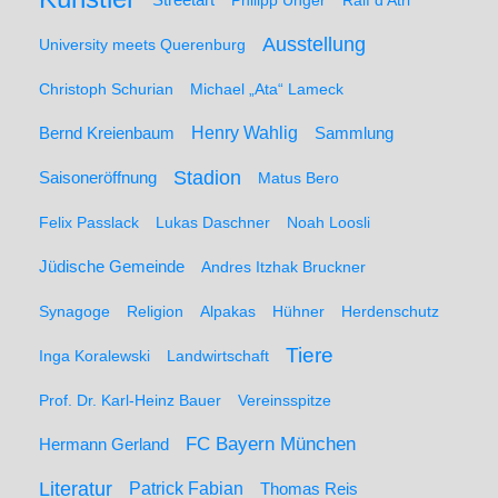
Philipp Unger
Ralf d'Atri
Ausstellung
University meets Querenburg
Christoph Schurian
Michael „Ata“ Lameck
Henry Wahlig
Sammlung
Bernd Kreienbaum
Stadion
Saisoneröffnung
Matus Bero
Felix Passlack
Lukas Daschner
Noah Loosli
Jüdische Gemeinde
Andres Itzhak Bruckner
Synagoge
Religion
Alpakas
Hühner
Herdenschutz
Tiere
Inga Koralewski
Landwirtschaft
Prof. Dr. Karl-Heinz Bauer
Vereinsspitze
FC Bayern München
Hermann Gerland
Literatur
Patrick Fabian
Thomas Reis