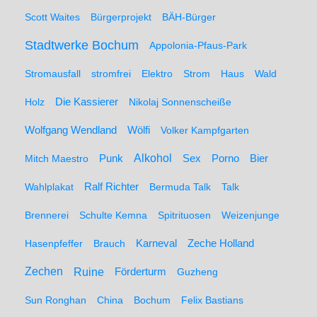
Scott Waites
Bürgerprojekt
BÄH-Bürger
Stadtwerke Bochum
Appolonia-Pfaus-Park
Stromausfall
stromfrei
Elektro
Strom
Haus
Wald
Holz
Die Kassierer
Nikolaj Sonnenscheiße
Wolfgang Wendland
Wölfi
Volker Kampfgarten
Alkohol
Mitch Maestro
Punk
Sex
Porno
Bier
Wahlplakat
Ralf Richter
Bermuda Talk
Talk
Brennerei
Schulte Kemna
Spitrituosen
Weizenjunge
Hasenpfeffer
Brauch
Karneval
Zeche Holland
Zechen
Ruine
Förderturm
Guzheng
Sun Ronghan
China
Bochum
Felix Bastians