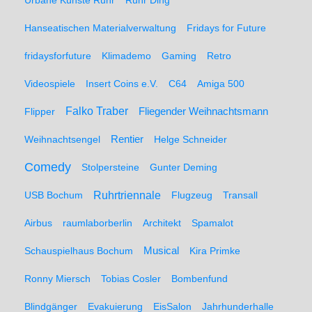
Urbane Künste Ruhr
Ruhr Ding
Hanseatischen Materialverwaltung
Fridays for Future
fridaysforfuture
Klimademo
Gaming
Retro
Videospiele
Insert Coins e.V.
C64
Amiga 500
Falko Traber
Flipper
Fliegender Weihnachtsmann
Weihnachtsengel
Rentier
Helge Schneider
Comedy
Stolpersteine
Gunter Deming
Ruhrtriennale
USB Bochum
Flugzeug
Transall
Airbus
raumlaborberlin
Architekt
Spamalot
Schauspielhaus Bochum
Musical
Kira Primke
Ronny Miersch
Tobias Cosler
Bombenfund
Blindgänger
Evakuierung
EisSalon
Jahrhunderhalle