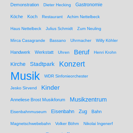
Demonstration
Gastronomie
Dieter Hecking
Koch
Köche
Restaurant
Achim Nettelbeck
Haus Nettelbeck
Julius Schmidt
Zum Neuling
Mirca Casagrande
Bassano
Uhrmacher
Willy Köhler
Beruf
Werkstatt
Handwerk
Uhren
Henri Krohn
Konzert
Stadtpark
Kirche
Musik
WDR Sinfonieorchester
Kinder
Jesko Sirvend
Musikzentrum
Anneliese Brost Musikforum
Zug
Eisenbahn
Eisenbahnmuseum
Bahn
Magnetschwebebahn
Volker Böhm
Nikolai Ingenerf