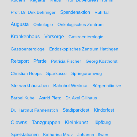
Rudern
Regatta
Krebs
Prof. Dr. Andreas Tromm
Spendenaktion
Prof. Dr. Dirk Behringer
Ruhrtal
Augusta
Onkologie
Onkologisches Zentrum
Krankenhaus
Vorsorge
Gastroenterologie
Gastroenterologe
Endoskopisches Zentrum Hattingen
Pferde
Reitsport
Patricia Fischer
Georg Kosthorst
Christian Hoeps
Sparkasse
Springorumweg
Stellwerkhäuschen
Bahnhof Weitmar
Bürgerinitiative
Bärbel Kube
Astrid Pletz
Dr. Axel Gillhaus
Stadtparkfest
Kinderfest
Dr. Hartmut Fahnenstich
Clowns
Tanzgruppen
Kleinkunst
Hüpfburg
Spielstationen
Katharina Mraz
Johanna Löwen