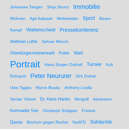
Immobilie
Johannes Tangen
Sinja Strunz
Sport
Wohnen
Agit Kabayel
Weltmeister
Boxen
Wattenscheid
Pressekonferenz
Kampf
Andreas Luthe
Sahver Münch
Oberbürgermeisterwahl
Politik
Wahl
Portrait
Turnier
Hans-Jürgen Orphall
Kult
Peter Neururer
Ruhrpott
Dirk Dufner
Uwe Tigges
Myron Boadu
Anthony Losilla
Serdar Yüksel
Dr. Hans Hanke
Minigolf
Adventure
Kemnader See
Christoph Schipper
Freizeit
Solidarität
Demo
Bochum gegen Rechts
NoAFD