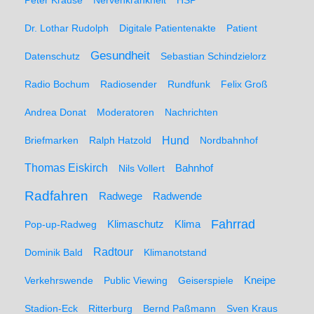
Peter Krause
Nervenkrankheit
HSP
Dr. Lothar Rudolph
Digitale Patientenakte
Patient
Gesundheit
Datenschutz
Sebastian Schindzielorz
Radio Bochum
Radiosender
Rundfunk
Felix Groß
Andrea Donat
Moderatoren
Nachrichten
Hund
Briefmarken
Ralph Hatzold
Nordbahnhof
Thomas Eiskirch
Nils Vollert
Bahnhof
Radfahren
Radwege
Radwende
Fahrrad
Klimaschutz
Klima
Pop-up-Radweg
Radtour
Dominik Bald
Klimanotstand
Kneipe
Verkehrswende
Public Viewing
Geiserspiele
Stadion-Eck
Ritterburg
Bernd Paßmann
Sven Kraus