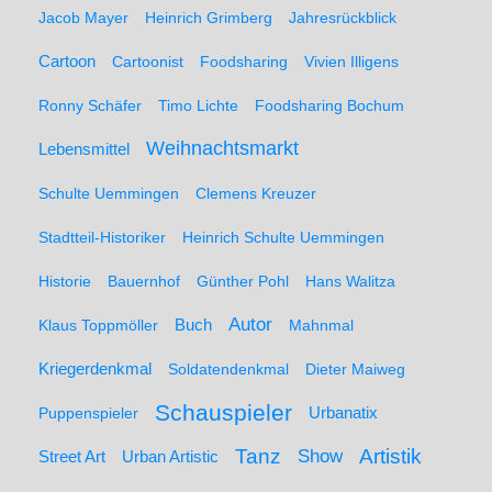
Jacob Mayer
Heinrich Grimberg
Jahresrückblick
Cartoon
Cartoonist
Foodsharing
Vivien Illigens
Ronny Schäfer
Timo Lichte
Foodsharing Bochum
Weihnachtsmarkt
Lebensmittel
Schulte Uemmingen
Clemens Kreuzer
Stadtteil-Historiker
Heinrich Schulte Uemmingen
Historie
Bauernhof
Günther Pohl
Hans Walitza
Autor
Klaus Toppmöller
Buch
Mahnmal
Kriegerdenkmal
Soldatendenkmal
Dieter Maiweg
Schauspieler
Puppenspieler
Urbanatix
Artistik
Tanz
Show
Street Art
Urban Artistic