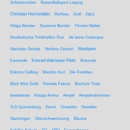
Schiedsrichter
RasenBallsport Leipzig
Christian Hochstätter
Rohbau
Golf
Jazz
Helga Bender
Susanne Bender
Florian Walter
Musikalische Trinkhallen-Tour
Ab anne Castroper
Stanislav Sestak
Stefano Celozzi
Westpark
Fanmeile
Konrad-Adenauer-Platz
Rotunde
Eskimo Callboy
Mambo Kurt
Die Freddes
Barb Wire Dolls
Pamela Falcon
Bochum Total
breitwienie
Knüpp-Arena
Ampel
Ampelmännchen
TuS Querenburg
Sturm
Unwetter
Gewitter
Starkregen
Überschwemmung
Bäume