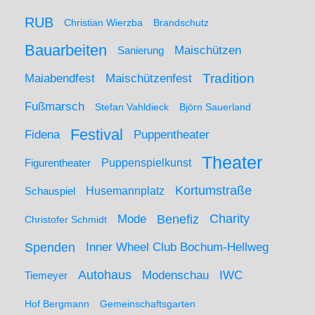
RUB
Christian Wierzba
Brandschutz
Bauarbeiten
Maischützen
Sanierung
Maiabendfest
Maischützenfest
Tradition
Fußmarsch
Stefan Vahldieck
Björn Sauerland
Festival
Puppentheater
Fidena
Theater
Figurentheater
Puppenspielkunst
Kortumstraße
Husemannplatz
Schauspiel
Mode
Charity
Benefiz
Christofer Schmidt
Spenden
Inner Wheel Club Bochum-Hellweg
Autohaus
IWC
Modenschau
Tiemeyer
Hof Bergmann
Gemeinschaftsgarten