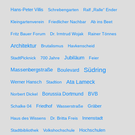
Hans-Peter Villis
Schrebengarten
Ralf „Ralle“ Ender
Kleingartenverein
Friedlicher Nachbar
Ab ins Beet
Fritz Bauer Forum
Dr. Irmtrud Wojak
Rainer Tönnes
Architektur
Brutalismus
Havkenscheid
Jubiläum
StadtPicknick
700 Jahre
Feier
Südring
Massenbergstraße
Boulevard
Ata Lameck
Werner Hansch
Stadtion
Borussia Dortmund
BVB
Norbert Dickel
Friedhof
Gräber
Schalke 04
Wasserstraße
Haus des Wissens
Dr. Britta Freis
Innenstadt
Hochschulen
Stadtbibliothek
Volkshochschule