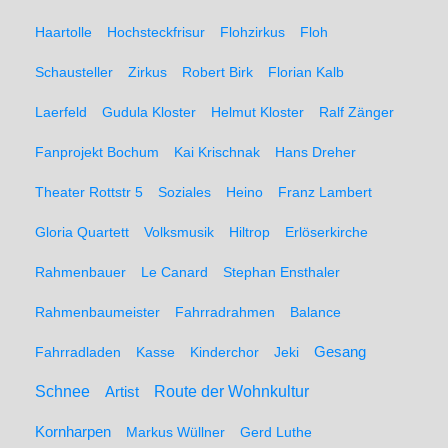
Haartolle
Hochsteckfrisur
Flohzirkus
Floh
Schausteller
Zirkus
Robert Birk
Florian Kalb
Laerfeld
Gudula Kloster
Helmut Kloster
Ralf Zänger
Fanprojekt Bochum
Kai Krischnak
Hans Dreher
Theater Rottstr 5
Soziales
Heino
Franz Lambert
Gloria Quartett
Volksmusik
Hiltrop
Erlöserkirche
Rahmenbauer
Le Canard
Stephan Ensthaler
Rahmenbaumeister
Fahrradrahmen
Balance
Gesang
Fahrradladen
Kasse
Kinderchor
Jeki
Schnee
Route der Wohnkultur
Artist
Kornharpen
Markus Wüllner
Gerd Luthe