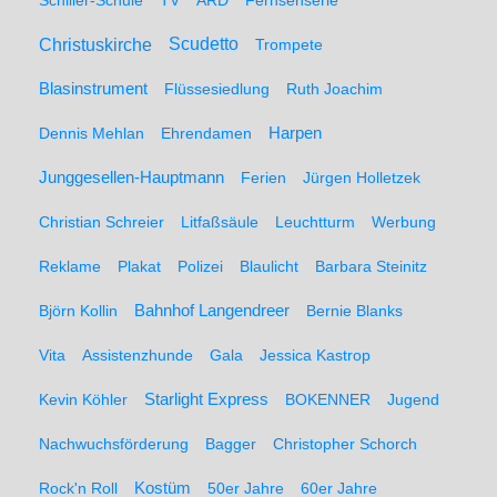
Schiller-Schule
TV
ARD
Fernsehserie
Christuskirche
Scudetto
Trompete
Blasinstrument
Flüssesiedlung
Ruth Joachim
Dennis Mehlan
Ehrendamen
Harpen
Junggesellen-Hauptmann
Ferien
Jürgen Holletzek
Christian Schreier
Litfaßsäule
Leuchtturm
Werbung
Reklame
Plakat
Polizei
Blaulicht
Barbara Steinitz
Björn Kollin
Bahnhof Langendreer
Bernie Blanks
Vita
Assistenzhunde
Gala
Jessica Kastrop
Kevin Köhler
Starlight Express
BOKENNER
Jugend
Nachwuchsförderung
Bagger
Christopher Schorch
Rock'n Roll
Kostüm
50er Jahre
60er Jahre