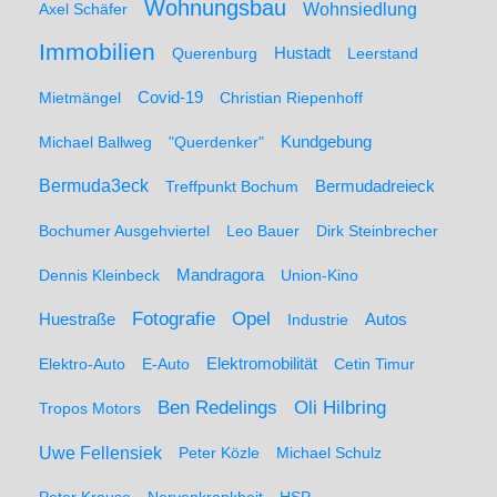
Wohnungsbau
Wohnsiedlung
Axel Schäfer
Immobilien
Hustadt
Querenburg
Leerstand
Mietmängel
Covid-19
Christian Riepenhoff
Michael Ballweg
"Querdenker"
Kundgebung
Bermuda3eck
Bermudadreieck
Treffpunkt Bochum
Bochumer Ausgehviertel
Leo Bauer
Dirk Steinbrecher
Dennis Kleinbeck
Mandragora
Union-Kino
Fotografie
Opel
Huestraße
Industrie
Autos
Elektro-Auto
E-Auto
Elektromobilität
Cetin Timur
Ben Redelings
Oli Hilbring
Tropos Motors
Uwe Fellensiek
Peter Közle
Michael Schulz