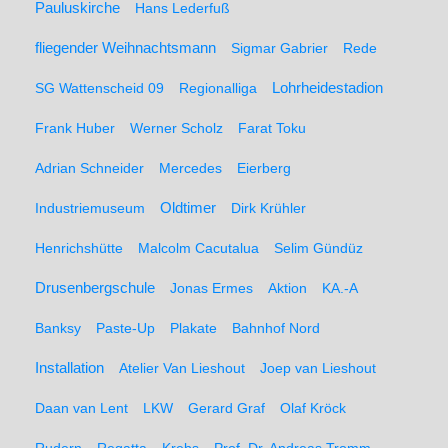
Pauluskirche
Hans Lederfuß
fliegender Weihnachtsmann
Sigmar Gabrier
Rede
SG Wattenscheid 09
Regionalliga
Lohrheidestadion
Frank Huber
Werner Scholz
Farat Toku
Adrian Schneider
Mercedes
Eierberg
Oldtimer
Industriemuseum
Dirk Krühler
Henrichshütte
Malcolm Cacutalua
Selim Gündüz
Drusenbergschule
Jonas Ermes
Aktion
KA.-A
Banksy
Paste-Up
Plakate
Bahnhof Nord
Installation
Atelier Van Lieshout
Joep van Lieshout
Daan van Lent
LKW
Gerard Graf
Olaf Kröck