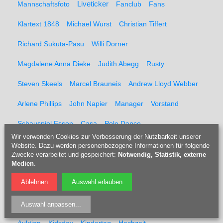
Liveticker
Mannschaftsfoto
Fanclub
Fans
Klartext 1848
Michael Wurst
Christian Tiffert
Richard Sukuta-Pasu
Willi Dorner
Magdalene Anna Dieke
Judith Abegg
Rusty
Steven Skeels
Marcel Brauneis
Andrew Lloyd Webber
Arlene Phillips
John Napier
Manager
Vorstand
Schauspiel Essen
Casa
Pole Dance
Wir verwenden Cookies zur Verbesserung der Nutzbarkeit unserer
Marc-Oliver Krampe
Lisa Jopt
Catharina König
Website. Dazu werden personenbezogene Informationen für folgende
Zwecke verarbeitet und gespeichert:
Notwendig, Statistik, externe
Fraences Funk
Günter Funk
Champions-League
Medien
.
Ablehnen
Auswahl erlauben
Finale
Wembley
Mathias Schober
Franz Beckenbauer
U13
Trikots
Trikotsammlung
Auswahl anpassen
...