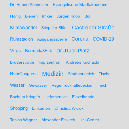
Dr. Hubert Schneider
Evangelische Stadtakademie
Honig
Bienen
Imker
Jürgen Knop
Bio
Castroper Straße
Klimawandel
Stiepeler Blüte
Corona
Ruhrstadion
COVID-19
Ausgangssperre
Dr.-Ruer-Platz
Virus
Bermuda3Eck
Brüderstraße
Impfzentrum
Andreas Kuchajda
Medizin
RuhrCongress
Stadtparkteich
Fische
Wasser
Gewässer
Regenrückhaltebecken
Teich
Bochum bringt´s
Lieferservice
Einzelhandel
Shopping
Einkaufen
Christina Wiciok
Tobias Wagner
Alexander Eiskirch
Uni-Center