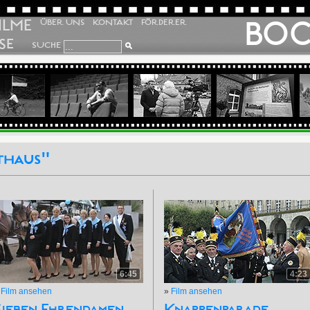
ILME
BO
ÜBER UNS
KONTAKT
FÖRDERER
SE
SUCHE
thaus"
6:45
4:23
»
Film ansehen
»
Film ansehen
Sieben Ehrendamen
Knappenparade