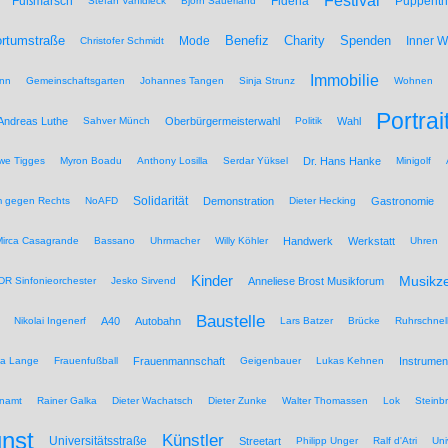
Festival
Fußmarsch
Fidena
Puppenth
Stefan Vahldieck
Björn Sauerland
Benefiz
Spenden
rtumstraße
Mode
Charity
Inner 
Christofer Schmidt
Immobilie
nn
Gemeinschaftsgarten
Johannes Tangen
Sinja Strunz
Wohnen
Portrai
Andreas Luthe
Sahver Münch
Oberbürgermeisterwahl
Politik
Wahl
we Tigges
Myron Boadu
Anthony Losilla
Serdar Yüksel
Dr. Hans Hanke
Minigolf
Solidarität
 gegen Rechts
NoAFD
Demonstration
Dieter Hecking
Gastronomie
Mirca Casagrande
Bassano
Uhrmacher
Willy Köhler
Handwerk
Werkstatt
Uhren
Kinder
Musikz
R Sinfonieorchester
Jesko Sirvend
Anneliese Brost Musikforum
Baustelle
Nikolai Ingenerf
A40
Autobahn
Lars Batzer
Brücke
Ruhrschnel
na Lange
Frauenfußball
Frauenmannschaft
Geigenbauer
Lukas Kehnen
Instrumen
namt
Rainer Galka
Dieter Wachatsch
Dieter Zunke
Walter Thomassen
Lok
Steinb
nst
Künstler
Universitätsstraße
Streetart
Philipp Unger
Ralf d'Atri
Uni