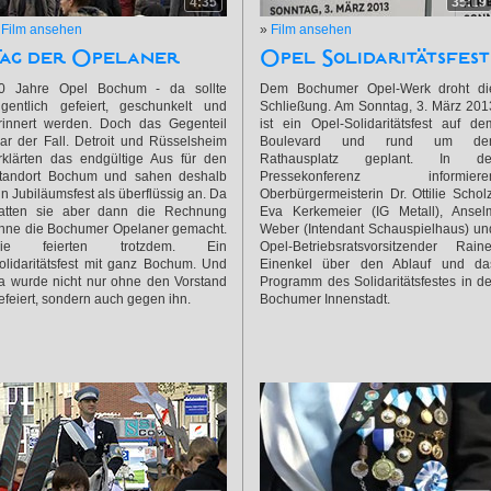
4:35
35:19
»
Film ansehen
»
Film ansehen
Tag der Opelaner
Opel Solidaritätsfest
0 Jahre Opel Bochum - da sollte
Dem Bochumer Opel-Werk droht di
igentlich gefeiert, geschunkelt und
Schließung. Am Sonntag, 3. März 201
rinnert werden. Doch das Gegenteil
ist ein Opel-Solidaritätsfest auf de
ar der Fall. Detroit und Rüsselsheim
Boulevard und rund um de
rklärten das endgültige Aus für den
Rathausplatz geplant. In de
tandort Bochum und sahen deshalb
Pressekonferenz informiere
in Jubiläumsfest als überflüssig an. Da
Oberbürgermeisterin Dr. Ottilie Scholz
atten sie aber dann die Rechnung
Eva Kerkemeier (IG Metall), Ansel
hne die Bochumer Opelaner gemacht.
Weber (Intendant Schauspielhaus) un
ie feierten trotzdem. Ein
Opel-Betriebsratsvorsitzender Raine
olidaritätsfest mit ganz Bochum. Und
Einenkel über den Ablauf und da
a wurde nicht nur ohne den Vorstand
Programm des Solidaritätsfestes in de
efeiert, sondern auch gegen ihn.
Bochumer Innenstadt.