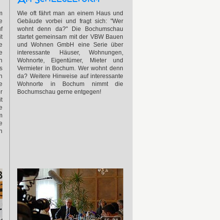
m
Wie oft fährt man an einem Haus und
e
Gebäude vorbei und fragt sich: "Wer
f
wohnt denn da?" Die Bochumschau
t
startet gemeinsam mit der VBW Bauen
e
und Wohnen GmbH eine Serie über
e
interessante Häuser, Wohnungen,
n
Wohnorte, Eigentümer, Mieter und
s
Vermieter in Bochum. Wer wohnt denn
n
da? Weitere Hinweise auf interessante
e
Wohnorte in Bochum nimmt die
r
Bochumschau gerne entgegen!
t
e
m
e
n