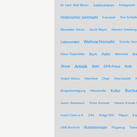
Dr. med. Ralf Winter
Justizzentrum
Amtsgericht
Historischer Jahrmarkt
Karussell
Toni Schleif
Maximilian Greve
Jacob Mayer
Heinrich Grimberg
Weihnachtsmarkt
Lebensmittel
Schulte Ue
Autor
Klaus Toppmöller
Buch
Mahnmal
Kr
Artistik
Show
Auto
BMX
DFB-Pokal
United Voices
Alsenfest
Chor
Alsenstraße
Kultur
Bochu
Bürgerbeteiligung
Alleestraße
Aaron Stratmann
Petra Sommer
Urbane Künste 
Insert Coins e.V.
C64
Amiga 500
Flipper
Fa
Ruhrtriennale
USB Bochum
Flugzeug
Trans