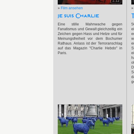
1:12
»
Film ansehen
je suis Charlie
Eine stille Mahnwache gegen
5
Fanatismus und Gewalt gleichzeitig ein
e
Zeichen gegen Hass und Hetze und für
e
Meinungsfreiheit vor dem Bochumer
w
Rathaus. Anlass ist der Terroranschlag
e
auf das Magazin "Charlie Hebdo" in
S
Paris.
e
h
o
D
S
d
g