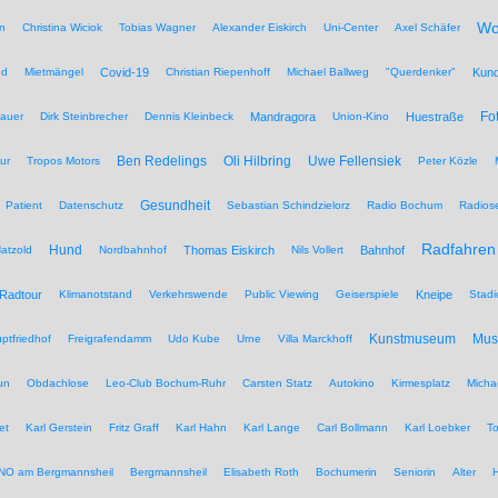
Wo
n
Christina Wiciok
Tobias Wagner
Alexander Eiskirch
Uni-Center
Axel Schäfer
nd
Mietmängel
Covid-19
Christian Riepenhoff
Michael Ballweg
"Querdenker"
Kun
Fo
auer
Dirk Steinbrecher
Dennis Kleinbeck
Mandragora
Union-Kino
Huestraße
Ben Redelings
Oli Hilbring
Uwe Fellensiek
ur
Tropos Motors
Peter Közle
Gesundheit
Patient
Datenschutz
Sebastian Schindzielorz
Radio Bochum
Radios
Radfahren
Hund
atzold
Nordbahnhof
Thomas Eiskirch
Nils Vollert
Bahnhof
Radtour
Klimanotstand
Verkehrswende
Public Viewing
Geiserspiele
Kneipe
Stadi
Kunstmuseum
Mu
ptfriedhof
Freigrafendamm
Udo Kube
Urne
Villa Marckhoff
un
Obdachlose
Leo-Club Bochum-Ruhr
Carsten Statz
Autokino
Kirmesplatz
Micha
et
Karl Gerstein
Fritz Graff
Karl Hahn
Karl Lange
Carl Bollmann
Karl Loebker
To
NO am Bergmannsheil
Bergmannsheil
Elisabeth Roth
Bochumerin
Seniorin
Alter