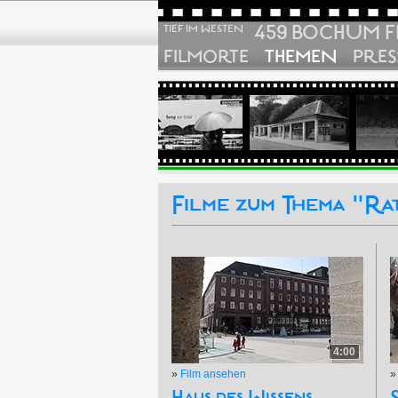
459 BOCHUM F
TIEF IM WESTEN
FILMORTE
THEMEN
PRES
Filme zum Thema "Ra
4:00
»
Film ansehen
Haus des Wissens