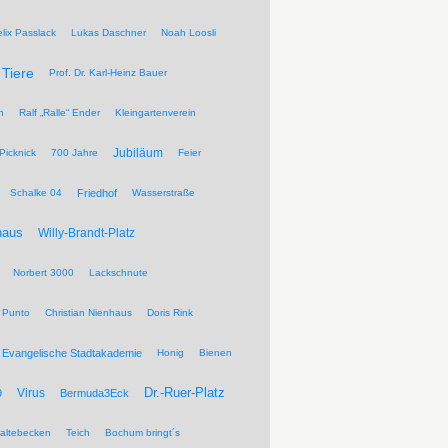
elix Passlack
Lukas Daschner
Noah Loosli
Tiere
Prof. Dr. Karl-Heinz Bauer
n
Ralf „Ralle“ Ender
Kleingartenverein
Jubiläum
Picknick
700 Jahre
Feier
Schalke 04
Friedhof
Wasserstraße
haus
Willy-Brandt-Platz
Norbert 3000
Lackschnute
 Punto
Christian Nienhaus
Doris Rink
Evangelische Stadtakademie
Honig
Bienen
Dr.-Ruer-Platz
Virus
9
Bermuda3Eck
altebecken
Teich
Bochum bringt´s