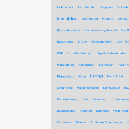
Lieferservice
Einzelhandel
Shopping
Einkaufe
Immobilien
Querenburg
Hustadt
Leersta
Bermudadreieck
Bochumer Ausgehviertel
Leo B
Elektro-Auto
E-Auto
Elektromobilität
Cetin Tim
HSP
Dr. Lothar Rudolph
Digitale Patientenakte
Moderatoren
Nachrichten
Briefmarken
Ralph H
Fahrrad
Klimaschutz
Klima
Dominik Bald
Sven Kraus
Martin Hartmann
Krematorium
Hau
Kunstsammlung
Villa
Gabenzaun
Spendenza
Blumenstraße
Soldaten
Ehrenmal
Walter Borb
Coronatest
Drive-In
Dr. Denise Rosenberger
H