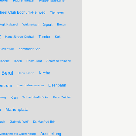
eater
Figurentheater
Puppenspielkunst
Wheel Club Bochum-Hellweg
Tiemeyer
Sport
Agit Kabayel
Weltmeister
Boxen
t
Turnier
Hans-Jürgen Orphall
Kult
Adventure
Kemnader See
Köche
Koch
Restaurant
Achim Nettelbeck
Beruf
Kirche
Henri Krohn
entrum
Eisenbahn
Eisenbahnmuseum
lweg
Kran
Schlachthofbrücke
Peter Zeidler
Marienplatz
t
ruch
Gabriele Wolf
Dr. Manfred Brix
Ausstellung
versity meets Querenburg