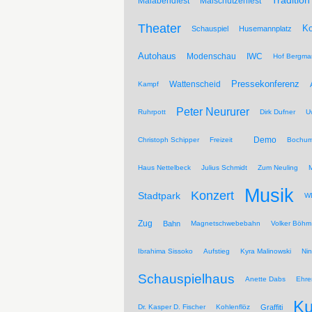
Tradition
Maiabendfest
Maischützenfest
Theater
Ko
Schauspiel
Husemannplatz
Autohaus
Modenschau
IWC
Hof Bergma
Pressekonferenz
Wattenscheid
Kampf
Peter Neururer
Ruhrpott
Dirk Dufner
U
Demo
Christoph Schipper
Freizeit
Bochum
Haus Nettelbeck
Julius Schmidt
Zum Neuling
Musik
Konzert
Stadtpark
WD
Zug
Bahn
Magnetschwebebahn
Volker Böhm
Ibrahima Sissoko
Aufstieg
Kyra Malinowski
Ni
Schauspielhaus
Anette Dabs
Ehre
Ku
Dr. Kasper D. Fischer
Kohlenflöz
Graffiti