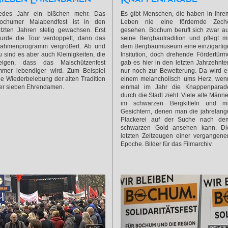
edes Jahr ein bißchen mehr. Das
Es gibt Menschen, die haben in ihre
ochumer Maiabendfest ist in den
Leben nie eine fördernde Zech
etzten Jahren stetig gewachsen. Erst
gesehen. Bochum beruft sich zwar au
urde die Tour verdoppelt, dann das
seine Bergbautradition und pflegt mi
ahmenprogramm vergrößert. Ab und
dem Bergbaumuseum eine einzigartig
u sind es aber auch Kleinigkeiten, die
Insitution, doch drehende Fördertürm
eigen, dass das Maischützenfest
gab es hier in den letzten Jahrzehnte
mmer lebendiger wird. Zum Beispiel
nur noch zur Bewetterung. Da wird e
ie Wiederbelebung der alten Tradition
einem melancholisch ums Herz, wen
er sieben Ehrendamen.
einmal im Jahr die Knappenparad
durch die Stadt zieht. Viele alte Männe
im schwarzen Bergkitteln und mi
Gesichtern, denen man die jahrelang
Plackerei auf der Suche nach de
schwarzen Gold ansehen kann. Di
letzten Zeitzeugen einer vergangene
Epoche. Bilder für das Filmarchiv.