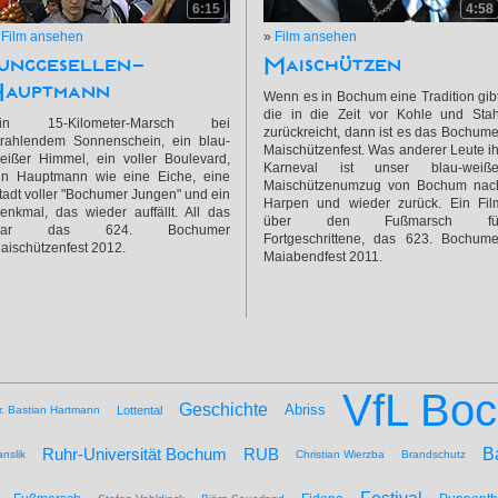
6:15
4:58
»
Film ansehen
»
Film ansehen
Junggesellen-
Maischützen
Hauptmann
Wenn es in Bochum eine Tradition gibt
die in die Zeit vor Kohle und Stah
in 15-Kilometer-Marsch bei
zurückreicht, dann ist es das Bochume
trahlendem Sonnenschein, ein blau-
Maischützenfest. Was anderer Leute ih
eißer Himmel, ein voller Boulevard,
Karneval ist unser blau-weiße
in Hauptmann wie eine Eiche, eine
Maischützenumzug von Bochum nac
tadt voller "Bochumer Jungen" und ein
Harpen und wieder zurück. Ein Fil
enkmal, das wieder auffällt. All das
über den Fußmarsch fü
war das 624. Bochumer
Fortgeschrittene, das 623. Bochume
aischützenfest 2012.
Maiabendfest 2011.
VfL Bo
Geschichte
Abriss
r. Bastian Hartmann
Lottental
B
Ruhr-Universität Bochum
RUB
nslik
Christian Wierzba
Brandschutz