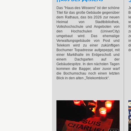
Das "Haus des Wissens" ist der schöne
J
Titel für das große Gebäude gegenüber
B
dem Rathaus, das bis 2026 zur neuen
l
Heimat von Stadtbibliothek,
w
Volkshochschule und Angeboten von
R
den Hochschulen (UniverCity)
z
umgebaut wird. Das ehemalige
z
Verwaltungsgebäude von Post und
i
Telekom wird zu einer zukünftigen
d
Bochumer Topadresse aufgepeppt, mit
d
einer Markthalle im Erdgeschoß und
einem Dachgarten auf der
Gebäudespitze. In den nächsten Tagen
kommen die Bagger, aber zuvor warf
die Bochumschau noch einen letzten
Blick in den alten „Telekomblock“.