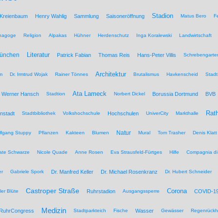
Stadion
 Kreienbaum
Henry Wahlig
Sammlung
Saisoneröffnung
Matus Bero
F
nagoge
Religion
Alpakas
Hühner
Herdenschutz
Inga Koralewski
Landwirtschaft
Literatur
München
Patrick Fabian
Thomas Reis
Hans-Peter Villis
Schrebengarte
Architektur
um
Dr. Irmtrud Wojak
Rainer Tönnes
Brutalismus
Havkenscheid
Stadt
Ata Lameck
Werner Hansch
Stadtion
Norbert Dickel
Borussia Dortmund
BVB
Rat
nstadt
Stadtbibliothek
Volkshochschule
Hochschulen
UniverCity
Markthalle
Natur
lfgang Stuppy
Pflanzen
Kakteen
Blumen
Mural
Tom Trasher
Denis Klatt
ate Schwarze
Nicole Quade
Anne Rosen
Eva Strausfeld-Fürtges
Hilfe
Compagnia di
er
Gabriele Spork
Dr. Manfred Keller
Dr. Michael Rosenkranz
Dr. Hubert Schneider
Castroper Straße
Corona
ler Blüte
Ruhrstadion
Ausgangssperre
COVID-1
Medizin
RuhrCongress
Stadtparkteich
Fische
Wasser
Gewässer
Regenrückh