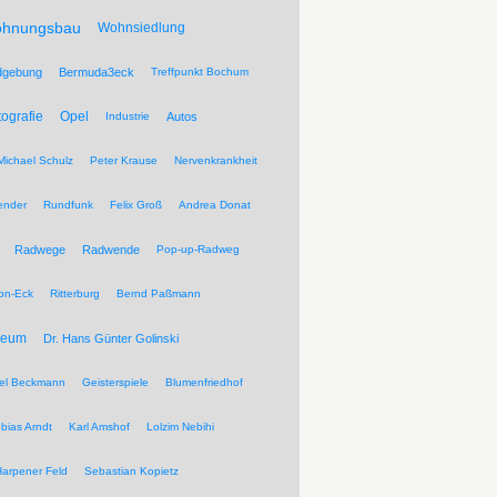
hnungsbau
Wohnsiedlung
dgebung
Bermuda3eck
Treffpunkt Bochum
tografie
Opel
Industrie
Autos
Michael Schulz
Peter Krause
Nervenkrankheit
ender
Rundfunk
Felix Groß
Andrea Donat
Radwege
Radwende
Pop-up-Radweg
on-Eck
Ritterburg
Bernd Paßmann
seum
Dr. Hans Günter Golinski
el Beckmann
Geisterspiele
Blumenfriedhof
bias Arndt
Karl Amshof
Lolzim Nebihi
Harpener Feld
Sebastian Kopietz