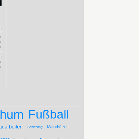
,
l
r
r
r
h
m
r
r
chum
Fußball
auarbeiten
Maischützen
Sanierung