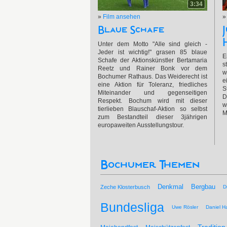
3:34
»
Film ansehen
Blaue Schafe
Unter dem Motto "Alle sind gleich -
Jeder ist wichtig!" grasen 85 blaue
E
Schafe der Aktionskünstler Bertamaria
s
Reetz und Rainer Bonk vor dem
w
Bochumer Rathaus. Das Weiderecht ist
e
eine Aktion für Toleranz, friedliches
S
Miteinander und gegenseitigen
D
Respekt. Bochum wird mit dieser
tierlieben Blauschaf-Aktion so selbst
M
zum Bestandteil dieser 3jährigen
europaweiten Ausstellungstour.
Bochumer Themen
Bergbau
Denkmal
Zeche Klosterbusch
D
Bundesliga
Uwe Rösler
Daniel Ha