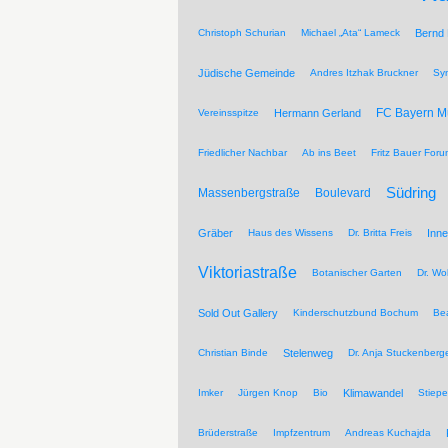
Christoph Schurian
Michael „Ata“ Lameck
Bernd
Jüdische Gemeinde
Andres Itzhak Bruckner
Sy
FC Bayern 
Vereinsspitze
Hermann Gerland
Friedlicher Nachbar
Ab ins Beet
Fritz Bauer For
Südring
Massenbergstraße
Boulevard
Gräber
Haus des Wissens
Dr. Britta Freis
Inne
Viktoriastraße
Botanischer Garten
Dr. Wo
Sold Out Gallery
Kinderschutzbund Bochum
Be
Christian Binde
Stelenweg
Dr. Anja Stuckenberg
Imker
Jürgen Knop
Bio
Klimawandel
Stiepe
Brüderstraße
Impfzentrum
Andreas Kuchajda