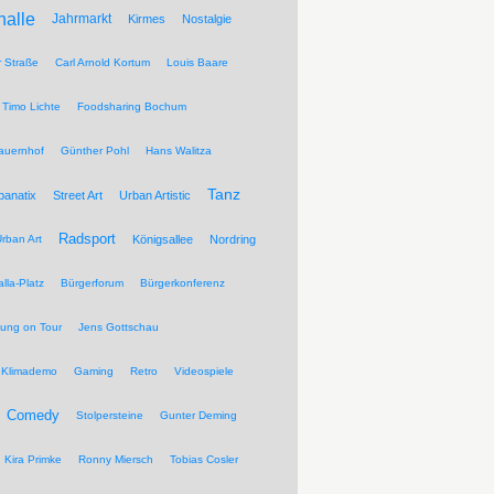
halle
Jahrmarkt
Kirmes
Nostalgie
r Straße
Carl Arnold Kortum
Louis Baare
Timo Lichte
Foodsharing Bochum
auernhof
Günther Pohl
Hans Walitza
Tanz
banatix
Street Art
Urban Artistic
Radsport
rban Art
Königsallee
Nordring
lla-Platz
Bürgerforum
Bürgerkonferenz
tung on Tour
Jens Gottschau
Klimademo
Gaming
Retro
Videospiele
Comedy
Stolpersteine
Gunter Deming
Kira Primke
Ronny Miersch
Tobias Cosler