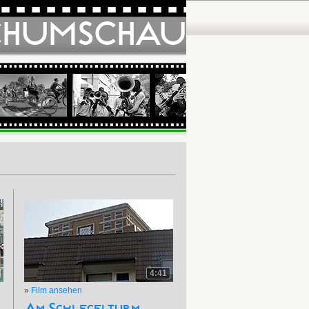
CHUMSCHAU
4:41
»
Film ansehen
Am Schlegelturm