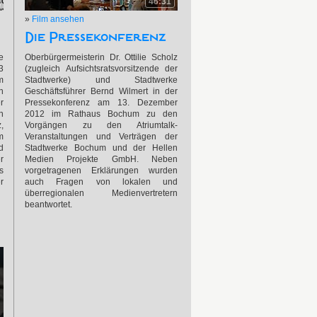
46:31
»
Film ansehen
Die Pressekonferenz
e
Oberbürgermeisterin Dr. Ottilie Scholz
3
(zugleich Aufsichtsratsvorsitzende der
m
Stadtwerke) und Stadtwerke
n
Geschäftsführer Bernd Wilmert in der
r
Pressekonferenz am 13. Dezember
n
2012 im Rathaus Bochum zu den
,
Vorgängen zu den Atriumtalk-
m
Veranstaltungen und Verträgen der
d
Stadtwerke Bochum und der Hellen
r
Medien Projekte GmbH. Neben
s
vorgetragenen Erklärungen wurden
r
auch Fragen von lokalen und
überregionalen Medienvertretern
beantwortet.