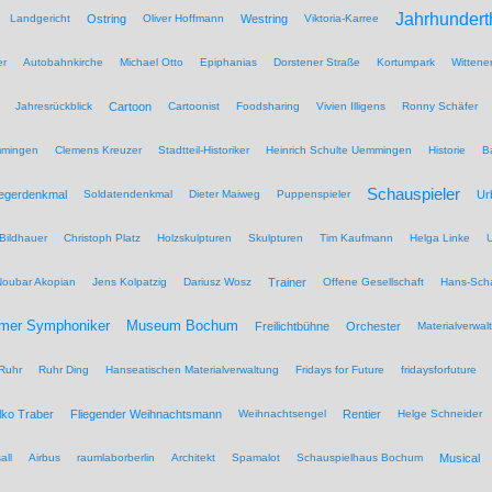
Jahrhundert
Landgericht
Ostring
Oliver Hoffmann
Westring
Viktoria-Karree
er
Autobahnkirche
Michael Otto
Epiphanias
Dorstener Straße
Kortumpark
Wittene
Jahresrückblick
Cartoon
Cartoonist
Foodsharing
Vivien Illigens
Ronny Schäfer
mmingen
Clemens Kreuzer
Stadtteil-Historiker
Heinrich Schulte Uemmingen
Historie
B
Schauspieler
iegerdenkmal
Soldatendenkmal
Dieter Maiweg
Puppenspieler
Ur
Bildhauer
Christoph Platz
Holzskulpturen
Skulpturen
Tim Kaufmann
Helga Linke
U
Noubar Akopian
Jens Kolpatzig
Dariusz Wosz
Trainer
Offene Gesellschaft
Hans-Scha
Museum Bochum
mer Symphoniker
Freilichtbühne
Orchester
Materialverwal
Ruhr
Ruhr Ding
Hanseatischen Materialverwaltung
Fridays for Future
fridaysforfuture
lko Traber
Fliegender Weihnachtsmann
Weihnachtsengel
Rentier
Helge Schneider
all
Airbus
raumlaborberlin
Architekt
Spamalot
Schauspielhaus Bochum
Musical