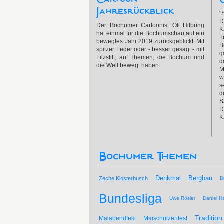
Jahresrückblick
"
D
Der Bochumer Cartoonist Oli Hilbring
K
hat einmal für die Bochumschau auf ein
T
bewegtes Jahr 2019 zurückgeblickt. Mit
B
spitzer Feder oder - besser gesagt - mit
g
Filzstift, auf Themen, die Bochum und
d
die Welt bewegt haben.
M
w
s
d
S
D
K
Bochumer Themen
Bergbau
Denkmal
Zeche Klosterbusch
D
Bundesliga
Uwe Rösler
Daniel Ha
Tradition
Maiabendfest
Maischützenfest