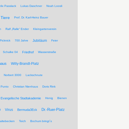
elix Passlack
Lukas Daschner
Noah Loosli
Tiere
Prof. Dr. Karl-Heinz Bauer
n
Ralf „Ralle“ Ender
Kleingartenverein
Jubiläum
Picknick
700 Jahre
Feier
Schalke 04
Friedhof
Wasserstraße
haus
Willy-Brandt-Platz
Norbert 3000
Lackschnute
 Punto
Christian Nienhaus
Doris Rink
Evangelische Stadtakademie
Honig
Bienen
Dr.-Ruer-Platz
Virus
9
Bermuda3Eck
altebecken
Teich
Bochum bringt´s