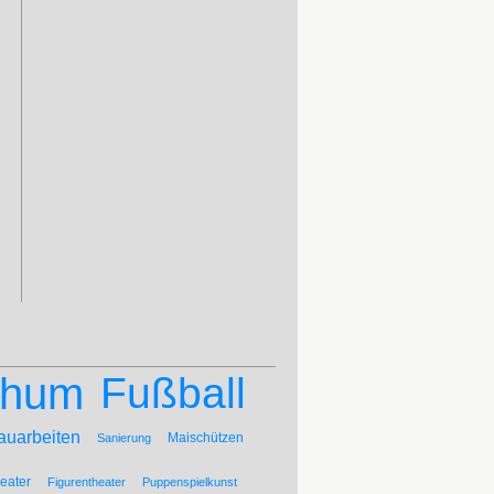
chum
Fußball
auarbeiten
Maischützen
Sanierung
eater
Figurentheater
Puppenspielkunst