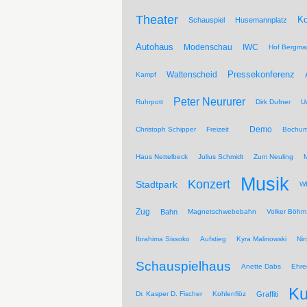
Theater
Ko
Schauspiel
Husemannplatz
Autohaus
Modenschau
IWC
Hof Bergma
Pressekonferenz
Wattenscheid
Kampf
Peter Neururer
Ruhrpott
Dirk Dufner
U
Demo
Christoph Schipper
Freizeit
Bochum
Haus Nettelbeck
Julius Schmidt
Zum Neuling
Musik
Konzert
Stadtpark
WD
Zug
Bahn
Magnetschwebebahn
Volker Böhm
Ibrahima Sissoko
Aufstieg
Kyra Malinowski
Ni
Schauspielhaus
Anette Dabs
Ehre
Ku
Dr. Kasper D. Fischer
Kohlenflöz
Graffiti