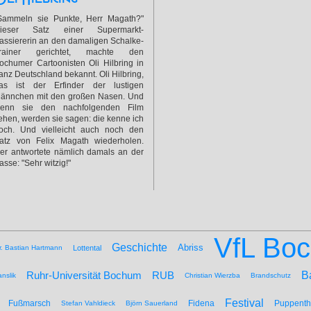
Sammeln sie Punkte, Herr Magath?"
ieser Satz einer Supermarkt-
assiererin an den damaligen Schalke-
rainer gerichtet, machte den
ochumer Cartoonisten Oli Hilbring in
anz Deutschland bekannt. Oli Hilbring,
as ist der Erfinder der lustigen
ännchen mit den großen Nasen. Und
enn sie den nachfolgenden Film
ehen, werden sie sagen: die kenne ich
och. Und vielleicht auch noch den
atz von Felix Magath wiederholen.
er antwortete nämlich damals an der
asse: "Sehr witzig!"
VfL Bo
Geschichte
Abriss
r. Bastian Hartmann
Lottental
B
Ruhr-Universität Bochum
RUB
nslik
Christian Wierzba
Brandschutz
Festival
Fußmarsch
Fidena
Puppenth
Stefan Vahldieck
Björn Sauerland