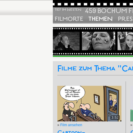
459 BOCHUM F
TIEF IM WESTEN
FILMORTE
THEMEN
PRES
Filme zum Thema "Ca
3:52
»
Film ansehen
Cartoon-