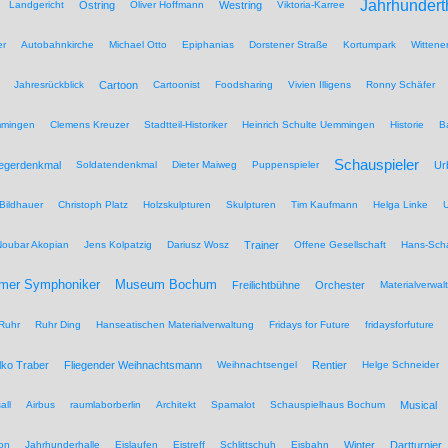
Jahrhundert
Landgericht
Ostring
Oliver Hoffmann
Westring
Viktoria-Karree
er
Autobahnkirche
Michael Otto
Epiphanias
Dorstener Straße
Kortumpark
Wittene
Jahresrückblick
Cartoon
Cartoonist
Foodsharing
Vivien Illigens
Ronny Schäfer
mmingen
Clemens Kreuzer
Stadtteil-Historiker
Heinrich Schulte Uemmingen
Historie
B
Schauspieler
iegerdenkmal
Soldatendenkmal
Dieter Maiweg
Puppenspieler
Ur
Bildhauer
Christoph Platz
Holzskulpturen
Skulpturen
Tim Kaufmann
Helga Linke
U
Noubar Akopian
Jens Kolpatzig
Dariusz Wosz
Trainer
Offene Gesellschaft
Hans-Scha
Museum Bochum
mer Symphoniker
Freilichtbühne
Orchester
Materialverwal
Ruhr
Ruhr Ding
Hanseatischen Materialverwaltung
Fridays for Future
fridaysforfuture
lko Traber
Fliegender Weihnachtsmann
Weihnachtsengel
Rentier
Helge Schneider
all
Airbus
raumlaborberlin
Architekt
Spamalot
Schauspielhaus Bochum
Musical
on
Jahrhunderhalle
Eislaufen
Eistreff
Schlittschuh
Eisbahn
Winter
Dartturnier