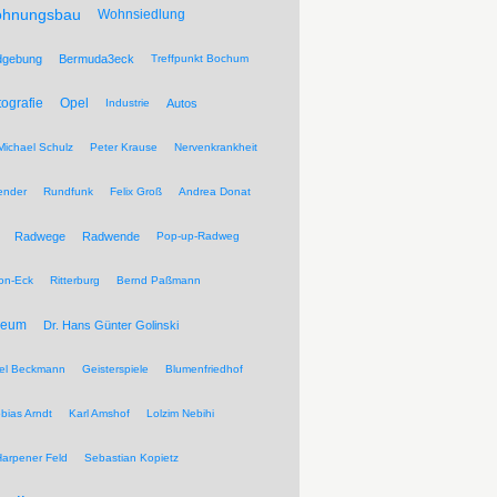
hnungsbau
Wohnsiedlung
dgebung
Bermuda3eck
Treffpunkt Bochum
tografie
Opel
Industrie
Autos
Michael Schulz
Peter Krause
Nervenkrankheit
ender
Rundfunk
Felix Groß
Andrea Donat
Radwege
Radwende
Pop-up-Radweg
on-Eck
Ritterburg
Bernd Paßmann
seum
Dr. Hans Günter Golinski
el Beckmann
Geisterspiele
Blumenfriedhof
bias Arndt
Karl Amshof
Lolzim Nebihi
Harpener Feld
Sebastian Kopietz