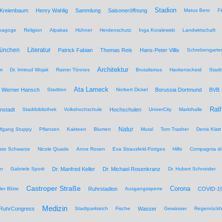
Stadion
 Kreienbaum
Henry Wahlig
Sammlung
Saisoneröffnung
Matus Bero
F
nagoge
Religion
Alpakas
Hühner
Herdenschutz
Inga Koralewski
Landwirtschaft
Literatur
München
Patrick Fabian
Thomas Reis
Hans-Peter Villis
Schrebengarte
Architektur
um
Dr. Irmtrud Wojak
Rainer Tönnes
Brutalismus
Havkenscheid
Stadt
Ata Lameck
Werner Hansch
Stadtion
Norbert Dickel
Borussia Dortmund
BVB
Rat
nstadt
Stadtbibliothek
Volkshochschule
Hochschulen
UniverCity
Markthalle
Natur
lfgang Stuppy
Pflanzen
Kakteen
Blumen
Mural
Tom Trasher
Denis Klatt
ate Schwarze
Nicole Quade
Anne Rosen
Eva Strausfeld-Fürtges
Hilfe
Compagnia di
er
Gabriele Spork
Dr. Manfred Keller
Dr. Michael Rosenkranz
Dr. Hubert Schneider
Castroper Straße
Corona
ler Blüte
Ruhrstadion
Ausgangssperre
COVID-1
Medizin
RuhrCongress
Stadtparkteich
Fische
Wasser
Gewässer
Regenrückh