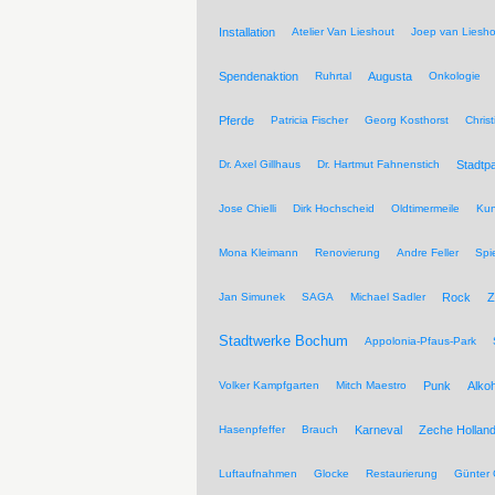
Installation
Atelier Van Lieshout
Joep van Liesho
Spendenaktion
Ruhrtal
Augusta
Onkologie
Pferde
Patricia Fischer
Georg Kosthorst
Chris
Dr. Axel Gillhaus
Dr. Hartmut Fahnenstich
Stadtpa
Jose Chielli
Dirk Hochscheid
Oldtimermeile
Kun
Mona Kleimann
Renovierung
Andre Feller
Spi
Jan Simunek
SAGA
Michael Sadler
Rock
Z
Stadtwerke Bochum
Appolonia-Pfaus-Park
Volker Kampfgarten
Mitch Maestro
Punk
Alkoh
Hasenpfeffer
Brauch
Karneval
Zeche Hollan
Luftaufnahmen
Glocke
Restaurierung
Günter 