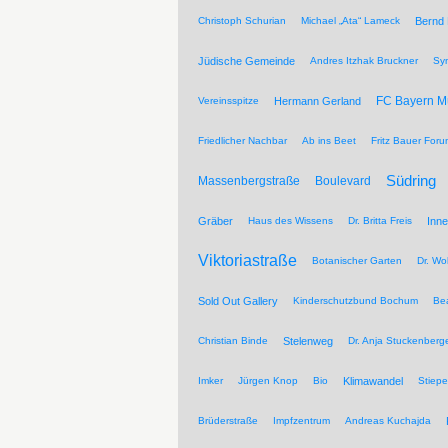
Christoph Schurian
Michael „Ata“ Lameck
Bernd
Jüdische Gemeinde
Andres Itzhak Bruckner
Sy
FC Bayern 
Vereinsspitze
Hermann Gerland
Friedlicher Nachbar
Ab ins Beet
Fritz Bauer For
Südring
Massenbergstraße
Boulevard
Gräber
Haus des Wissens
Dr. Britta Freis
Inne
Viktoriastraße
Botanischer Garten
Dr. Wo
Sold Out Gallery
Kinderschutzbund Bochum
Be
Christian Binde
Stelenweg
Dr. Anja Stuckenberg
Imker
Jürgen Knop
Bio
Klimawandel
Stiepe
Brüderstraße
Impfzentrum
Andreas Kuchajda