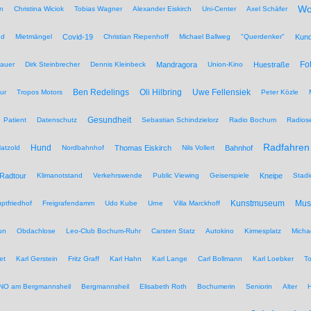
Wo
n
Christina Wiciok
Tobias Wagner
Alexander Eiskirch
Uni-Center
Axel Schäfer
nd
Mietmängel
Covid-19
Christian Riepenhoff
Michael Ballweg
"Querdenker"
Kun
Fo
auer
Dirk Steinbrecher
Dennis Kleinbeck
Mandragora
Union-Kino
Huestraße
Ben Redelings
Oli Hilbring
Uwe Fellensiek
ur
Tropos Motors
Peter Közle
Gesundheit
Patient
Datenschutz
Sebastian Schindzielorz
Radio Bochum
Radios
Radfahren
Hund
atzold
Nordbahnhof
Thomas Eiskirch
Nils Vollert
Bahnhof
Radtour
Klimanotstand
Verkehrswende
Public Viewing
Geiserspiele
Kneipe
Stadi
Kunstmuseum
Mu
ptfriedhof
Freigrafendamm
Udo Kube
Urne
Villa Marckhoff
un
Obdachlose
Leo-Club Bochum-Ruhr
Carsten Statz
Autokino
Kirmesplatz
Micha
et
Karl Gerstein
Fritz Graff
Karl Hahn
Karl Lange
Carl Bollmann
Karl Loebker
To
NO am Bergmannsheil
Bergmannsheil
Elisabeth Roth
Bochumerin
Seniorin
Alter