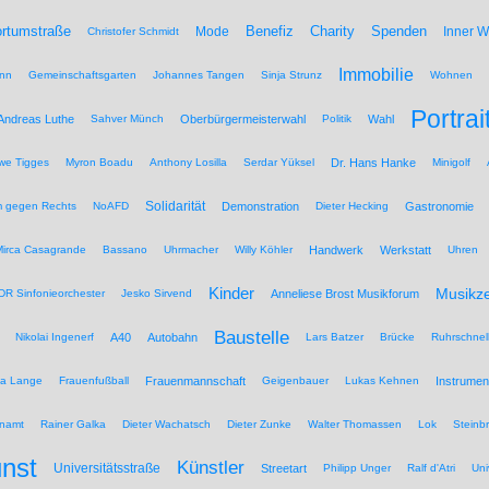
Benefiz
Spenden
rtumstraße
Mode
Charity
Inner 
Christofer Schmidt
Immobilie
nn
Gemeinschaftsgarten
Johannes Tangen
Sinja Strunz
Wohnen
Portrai
Andreas Luthe
Sahver Münch
Oberbürgermeisterwahl
Politik
Wahl
we Tigges
Myron Boadu
Anthony Losilla
Serdar Yüksel
Dr. Hans Hanke
Minigolf
Solidarität
 gegen Rechts
NoAFD
Demonstration
Dieter Hecking
Gastronomie
Mirca Casagrande
Bassano
Uhrmacher
Willy Köhler
Handwerk
Werkstatt
Uhren
Kinder
Musikz
R Sinfonieorchester
Jesko Sirvend
Anneliese Brost Musikforum
Baustelle
Nikolai Ingenerf
A40
Autobahn
Lars Batzer
Brücke
Ruhrschnel
na Lange
Frauenfußball
Frauenmannschaft
Geigenbauer
Lukas Kehnen
Instrumen
namt
Rainer Galka
Dieter Wachatsch
Dieter Zunke
Walter Thomassen
Lok
Steinb
nst
Künstler
Universitätsstraße
Streetart
Philipp Unger
Ralf d'Atri
Uni