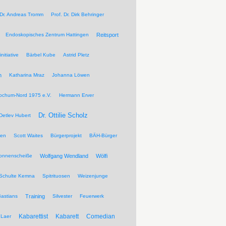
 Dr. Andreas Tromm
Prof. Dr. Dirk Behringer
Endoskopisches Zentrum Hattingen
Reitsport
nitiative
Bärbel Kube
Astrid Pletz
n
Katharina Mraz
Johanna Löwen
ochum-Nord 1975 e.V.
Hermann Erver
Dr. Ottilie Scholz
Detlev Hubert
pen
Scott Waites
Bürgerprojekt
BÄH-Bürger
Sonnenscheiße
Wolfgang Wendland
Wölfi
Schulte Kemna
Spitrituosen
Weizenjunge
Bastians
Training
Silvester
Feuerwerk
Kabarettist
Kabarett
Comedian
Laer