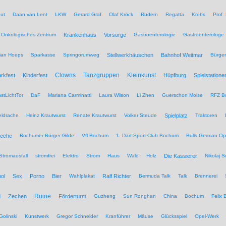
ut
Daan van Lent
LKW
Gerard Graf
Olaf Kröck
Rudern
Regatta
Krebs
Prof.
Onkologisches Zentrum
Krankenhaus
Vorsorge
Gastroenterologie
Gastroenterologe
tian Hoeps
Sparkasse
Springorumweg
Stellwerkhäuschen
Bahnhof Weitmar
Bürgeri
Clowns
Tanzgruppen
Kleinkunst
rkfest
Kinderfest
Hüpfburg
Spielstatione
stLichtTor
DaF
Mariana Carminatti
Laura Wilson
Li Zhen
Guerschon Moise
RFZ B
eldrache
Heinz Krautwurst
Renate Krautwurst
Volker Steude
Spielplatz
Traktoren
eche
Bochumer Bürger Gilde
Vfl Bochum
1. Dart-Sport-Club Bochum
Bulls German O
Stromausfall
stromfrei
Elektro
Strom
Haus
Wald
Holz
Die Kassierer
Nikolaj 
ol
Sex
Porno
Bier
Wahlplakat
Ralf Richter
Bermuda Talk
Talk
Brennerei
Ruine
d
Zechen
Förderturm
Guzheng
Sun Ronghan
China
Bochum
Felix 
Golinski
Kunstwerk
Gregor Schneider
Kranführer
Mäuse
Glücksspiel
Opel-Werk