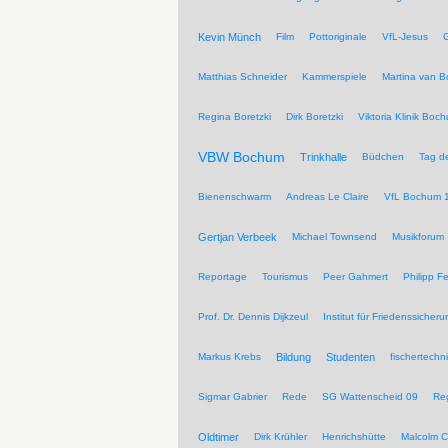
Kevin Münch
Film
Pottoriginale
VfL-Jesus
G
Matthias Schneider
Kammerspiele
Martina van 
Regina Boretzki
Dirk Boretzki
Viktoria Klinik Boc
VBW Bochum
Trinkhalle
Büdchen
Tag de
Bienenschwarm
Andreas Le Claire
VfL Bochum 
Gertjan Verbeek
Michael Townsend
Musikforum
Reportage
Tourismus
Peer Gahmert
Philipp F
Prof. Dr. Dennis Dijkzeul
Institut für Friedenssiche
Markus Krebs
Bildung
Studenten
fischertechn
Sigmar Gabrier
Rede
SG Wattenscheid 09
Reg
Oldtimer
Dirk Krühler
Henrichshütte
Malcolm C