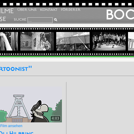
ILME
BO
ÜBER UNS
KONTAKT
FÖRDERER
SE
SUCHE
rtoonist"
4:03
»
Film ansehen
Oli Hilbring