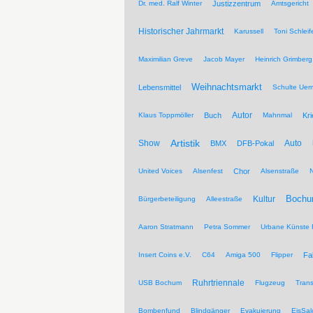
Dr. med. Ralf Winter
Justizzentrum
Amtsgericht
Historischer Jahrmarkt
Karussell
Toni Schleif
Maximilian Greve
Jacob Mayer
Heinrich Grimberg
Weihnachtsmarkt
Lebensmittel
Schulte Ue
Autor
Klaus Toppmöller
Buch
Mahnmal
Kr
Artistik
Show
Auto
BMX
DFB-Pokal
United Voices
Alsenfest
Chor
Alsenstraße
Kultur
Bochu
Bürgerbeteiligung
Alleestraße
Aaron Stratmann
Petra Sommer
Urbane Künste 
Insert Coins e.V.
C64
Amiga 500
Flipper
Fa
Ruhrtriennale
USB Bochum
Flugzeug
Trans
Bombenfund
Blindgänger
Evakuierung
EisSal