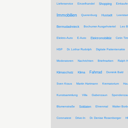
Lieferservice
Einzelhandel
Shopping
Einkaufe
Immobilien
Querenburg
Hustadt
Leersta
Bermudadreieck
Bochumer Ausgehviertel
Leo B
Elektro-Auto
E-Auto
Elektromobilität
Cetin Tim
HSP
Dr. Lothar Rudolph
Digitale Patientenakte
Moderatoren
Nachrichten
Briefmarken
Ralph H
Fahrrad
Klimaschutz
Klima
Dominik Bald
Sven Kraus
Martin Hartmann
Krematorium
Hau
Kunstsammlung
Villa
Gabenzaun
Spendenza
Blumenstraße
Soldaten
Ehrenmal
Walter Borb
Coronatest
Drive-In
Dr. Denise Rosenberger
H