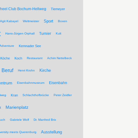
Wheel Club Bochum-Hellweg
Tiemeyer
Sport
Agit Kabayel
Weltmeister
Boxen
t
Turnier
Hans-Jürgen Orphall
Kult
Adventure
Kemnader See
Köche
Koch
Restaurant
Achim Nettelbeck
Beruf
Kirche
Henri Krohn
entrum
Eisenbahn
Eisenbahnmuseum
lweg
Kran
Schlachthofbrücke
Peter Zeidler
Marienplatz
t
ruch
Gabriele Wolf
Dr. Manfred Brix
Ausstellung
versity meets Querenburg