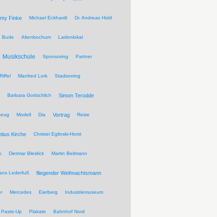
my Finke
Michael Eckhardt
Dr. Andreas Hüttl
Bude
Altenbochum
Ladenlokal
Musikschule
Sponsoring
Partner
Riffel
Manfred Lork
Stadionring
Barbara Gottschlich
Simon Terodde
zeug
Modell
Dia
Vortrag
Reise
ntius Kirche
Christel Eglinski-Horst
k
Dietmar Bleidick
Martin Beilmann
ans Lederfuß
fliegender Weihnachtsmann
r
Mercedes
Eierberg
Industriemuseum
Paste-Up
Plakate
Bahnhof Nord