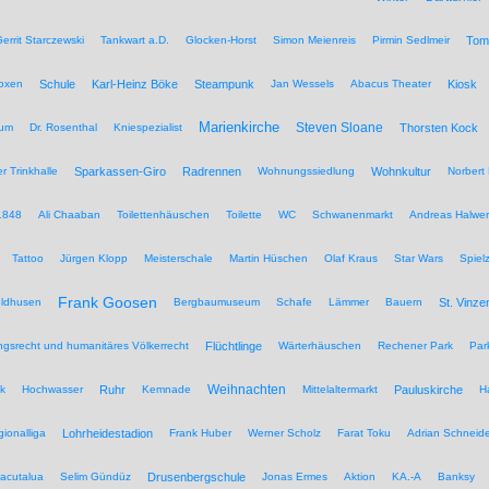
errit Starczewski
Tankwart a.D.
Glocken-Horst
Simon Meienreis
Pirmin Sedlmeir
Tom
Boxen
Schule
Karl-Heinz Böke
Steampunk
Jan Wessels
Abacus Theater
Kiosk
Marienkirche
Steven Sloane
hum
Dr. Rosenthal
Kniespezialist
Thorsten Kock
r Trinkhalle
Sparkassen-Giro
Radrennen
Wohnungssiedlung
Wohnkultur
Norbert 
1848
Ali Chaaban
Toilettenhäuschen
Toilette
WC
Schwanenmarkt
Andreas Halwer
Tattoo
Jürgen Klopp
Meisterschale
Martin Hüschen
Olaf Kraus
Star Wars
Spiel
Frank Goosen
eldhusen
Bergbaumuseum
Schafe
Lämmer
Bauern
St. Vinze
rungsrecht und humanitäres Völkerrecht
Flüchtlinge
Wärterhäuschen
Rechener Park
Par
Weihnachten
ik
Hochwasser
Ruhr
Kemnade
Mittelaltermarkt
Pauluskirche
H
ionalliga
Lohrheidestadion
Frank Huber
Werner Scholz
Farat Toku
Adrian Schneide
acutalua
Selim Gündüz
Drusenbergschule
Jonas Ermes
Aktion
KA.-A
Banksy