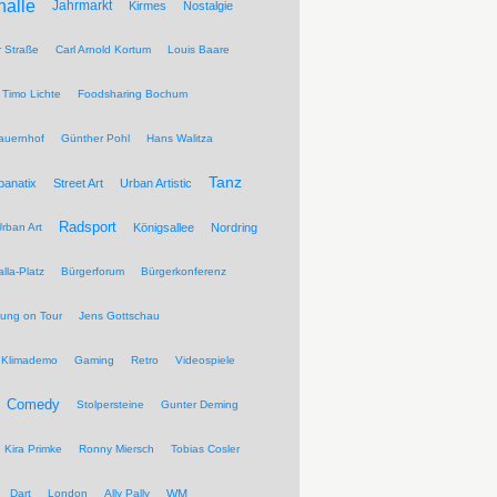
halle
Jahrmarkt
Kirmes
Nostalgie
r Straße
Carl Arnold Kortum
Louis Baare
Timo Lichte
Foodsharing Bochum
auernhof
Günther Pohl
Hans Walitza
Tanz
banatix
Street Art
Urban Artistic
Radsport
rban Art
Königsallee
Nordring
lla-Platz
Bürgerforum
Bürgerkonferenz
tung on Tour
Jens Gottschau
Klimademo
Gaming
Retro
Videospiele
Comedy
Stolpersteine
Gunter Deming
Kira Primke
Ronny Miersch
Tobias Cosler
Dart
London
Ally Pally
WM