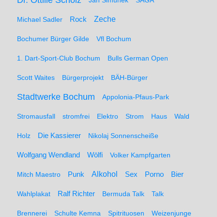
Dr. Ottilie Scholz
Jan Simunek
SAGA
Zeche
Michael Sadler
Rock
Bochumer Bürger Gilde
Vfl Bochum
1. Dart-Sport-Club Bochum
Bulls German Open
Scott Waites
Bürgerprojekt
BÄH-Bürger
Stadtwerke Bochum
Appolonia-Pfaus-Park
Stromausfall
stromfrei
Elektro
Strom
Haus
Wald
Holz
Die Kassierer
Nikolaj Sonnenscheiße
Wolfgang Wendland
Wölfi
Volker Kampfgarten
Alkohol
Mitch Maestro
Punk
Sex
Porno
Bier
Wahlplakat
Ralf Richter
Bermuda Talk
Talk
Brennerei
Schulte Kemna
Spitrituosen
Weizenjunge