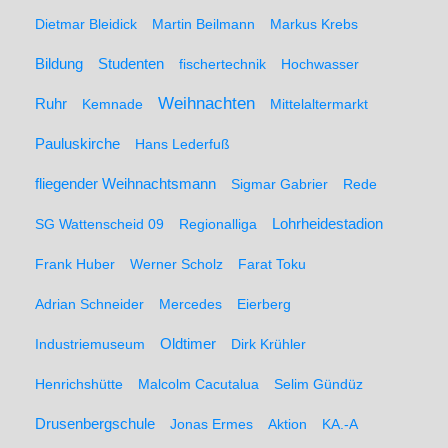
Dietmar Bleidick
Martin Beilmann
Markus Krebs
Studenten
Bildung
fischertechnik
Hochwasser
Weihnachten
Ruhr
Kemnade
Mittelaltermarkt
Pauluskirche
Hans Lederfuß
fliegender Weihnachtsmann
Sigmar Gabrier
Rede
SG Wattenscheid 09
Regionalliga
Lohrheidestadion
Frank Huber
Werner Scholz
Farat Toku
Adrian Schneider
Mercedes
Eierberg
Oldtimer
Industriemuseum
Dirk Krühler
Henrichshütte
Malcolm Cacutalua
Selim Gündüz
Drusenbergschule
Jonas Ermes
Aktion
KA.-A