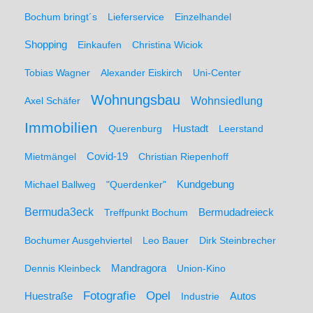
Bochum bringt´s
Lieferservice
Einzelhandel
Shopping
Einkaufen
Christina Wiciok
Tobias Wagner
Alexander Eiskirch
Uni-Center
Wohnungsbau
Wohnsiedlung
Axel Schäfer
Immobilien
Hustadt
Querenburg
Leerstand
Mietmängel
Covid-19
Christian Riepenhoff
Michael Ballweg
"Querdenker"
Kundgebung
Bermuda3eck
Bermudadreieck
Treffpunkt Bochum
Bochumer Ausgehviertel
Leo Bauer
Dirk Steinbrecher
Dennis Kleinbeck
Mandragora
Union-Kino
Fotografie
Opel
Huestraße
Industrie
Autos