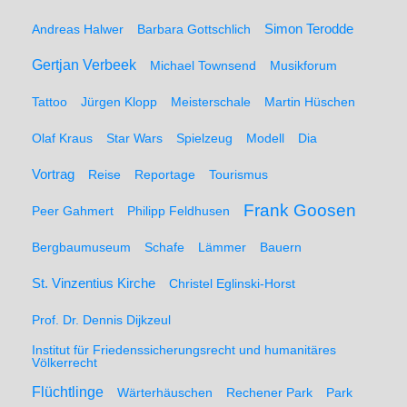
Simon Terodde
Andreas Halwer
Barbara Gottschlich
Gertjan Verbeek
Michael Townsend
Musikforum
Tattoo
Jürgen Klopp
Meisterschale
Martin Hüschen
Olaf Kraus
Star Wars
Spielzeug
Modell
Dia
Vortrag
Reise
Reportage
Tourismus
Frank Goosen
Peer Gahmert
Philipp Feldhusen
Bergbaumuseum
Schafe
Lämmer
Bauern
St. Vinzentius Kirche
Christel Eglinski-Horst
Prof. Dr. Dennis Dijkzeul
Institut für Friedenssicherungsrecht und humanitäres
Völkerrecht
Flüchtlinge
Wärterhäuschen
Rechener Park
Park