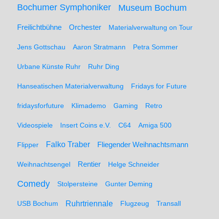
Bochumer Symphoniker
Museum Bochum
Freilichtbühne
Orchester
Materialverwaltung on Tour
Jens Gottschau
Aaron Stratmann
Petra Sommer
Urbane Künste Ruhr
Ruhr Ding
Hanseatischen Materialverwaltung
Fridays for Future
fridaysforfuture
Klimademo
Gaming
Retro
Videospiele
Insert Coins e.V.
C64
Amiga 500
Falko Traber
Flipper
Fliegender Weihnachtsmann
Weihnachtsengel
Rentier
Helge Schneider
Comedy
Stolpersteine
Gunter Deming
Ruhrtriennale
USB Bochum
Flugzeug
Transall