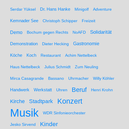
Serdar Yüksel
Dr. Hans Hanke
Minigolf
Adventure
Kemnader See
Christoph Schipper
Freizeit
Solidarität
Demo
Bochum gegen Rechts
NoAFD
Demonstration
Gastronomie
Dieter Hecking
Koch
Köche
Restaurant
Achim Nettelbeck
Haus Nettelbeck
Julius Schmidt
Zum Neuling
Mirca Casagrande
Bassano
Uhrmacher
Willy Köhler
Beruf
Werkstatt
Handwerk
Uhren
Henri Krohn
Konzert
Stadtpark
Kirche
Musik
WDR Sinfonieorchester
Kinder
Jesko Sirvend