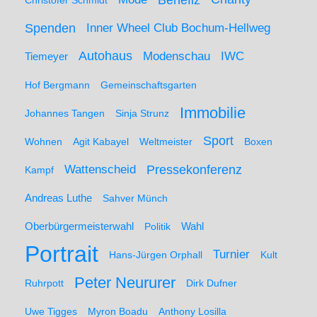
Benefiz
Christofer Schmidt
Spenden
Inner Wheel Club Bochum-Hellweg
Autohaus
IWC
Modenschau
Tiemeyer
Hof Bergmann
Gemeinschaftsgarten
Immobilie
Johannes Tangen
Sinja Strunz
Sport
Wohnen
Agit Kabayel
Weltmeister
Boxen
Wattenscheid
Pressekonferenz
Kampf
Andreas Luthe
Sahver Münch
Oberbürgermeisterwahl
Politik
Wahl
Portrait
Turnier
Hans-Jürgen Orphall
Kult
Peter Neururer
Ruhrpott
Dirk Dufner
Uwe Tigges
Myron Boadu
Anthony Losilla