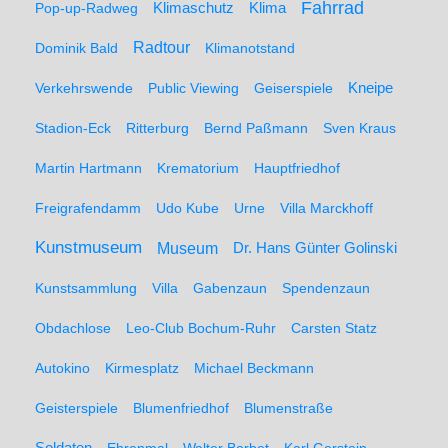
Fahrrad
Klimaschutz
Klima
Pop-up-Radweg
Radtour
Dominik Bald
Klimanotstand
Kneipe
Verkehrswende
Public Viewing
Geiserspiele
Stadion-Eck
Ritterburg
Bernd Paßmann
Sven Kraus
Martin Hartmann
Krematorium
Hauptfriedhof
Freigrafendamm
Udo Kube
Urne
Villa Marckhoff
Kunstmuseum
Museum
Dr. Hans Günter Golinski
Kunstsammlung
Villa
Gabenzaun
Spendenzaun
Obdachlose
Leo-Club Bochum-Ruhr
Carsten Statz
Autokino
Kirmesplatz
Michael Beckmann
Geisterspiele
Blumenfriedhof
Blumenstraße
Soldaten