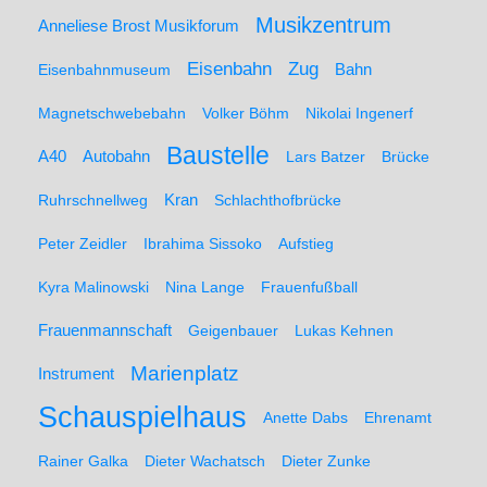
Musikzentrum
Anneliese Brost Musikforum
Zug
Eisenbahn
Eisenbahnmuseum
Bahn
Magnetschwebebahn
Volker Böhm
Nikolai Ingenerf
Baustelle
A40
Autobahn
Lars Batzer
Brücke
Ruhrschnellweg
Kran
Schlachthofbrücke
Peter Zeidler
Ibrahima Sissoko
Aufstieg
Kyra Malinowski
Nina Lange
Frauenfußball
Frauenmannschaft
Geigenbauer
Lukas Kehnen
Marienplatz
Instrument
Schauspielhaus
Anette Dabs
Ehrenamt
Rainer Galka
Dieter Wachatsch
Dieter Zunke