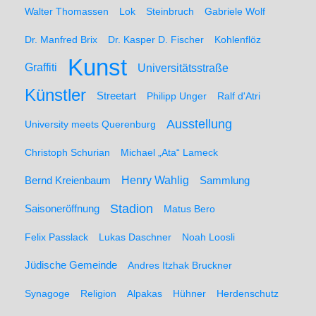
Walter Thomassen
Lok
Steinbruch
Gabriele Wolf
Dr. Manfred Brix
Dr. Kasper D. Fischer
Kohlenflöz
Kunst
Graffiti
Universitätsstraße
Künstler
Streetart
Philipp Unger
Ralf d'Atri
Ausstellung
University meets Querenburg
Christoph Schurian
Michael „Ata“ Lameck
Henry Wahlig
Sammlung
Bernd Kreienbaum
Stadion
Saisoneröffnung
Matus Bero
Felix Passlack
Lukas Daschner
Noah Loosli
Jüdische Gemeinde
Andres Itzhak Bruckner
Synagoge
Religion
Alpakas
Hühner
Herdenschutz