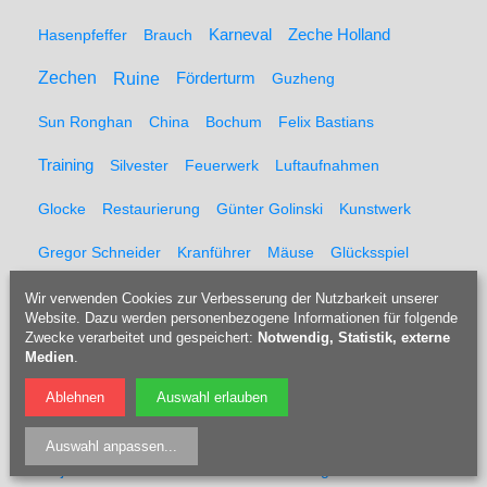
Hasenpfeffer
Brauch
Karneval
Zeche Holland
Zechen
Ruine
Förderturm
Guzheng
Sun Ronghan
China
Bochum
Felix Bastians
Training
Silvester
Feuerwerk
Luftaufnahmen
Glocke
Restaurierung
Günter Golinski
Kunstwerk
Gregor Schneider
Kranführer
Mäuse
Glücksspiel
Kabarett
Kabarettist
Opel-Werk
Laer
Wir verwenden Cookies zur Verbesserung der Nutzbarkeit unserer
Website. Dazu werden personenbezogene Informationen für folgende
Comedian
Bücher
Lesung
Zwecke verarbeitet und gespeichert:
Schriftsteller
Notwendig, Statistik, externe
Medien
.
Alte Druckerei Herne
Durchfall
Salonfestival Bochum
Ablehnen
Auswahl erlauben
Igmar Kurenbach
Linda, Todd and the Hairy Two
Auswahl anpassen
...
Katja Leistenschneider
Gunther von Hagens