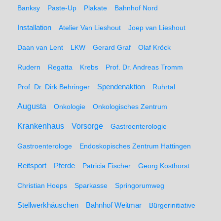
Banksy
Paste-Up
Plakate
Bahnhof Nord
Installation
Atelier Van Lieshout
Joep van Lieshout
Daan van Lent
LKW
Gerard Graf
Olaf Kröck
Rudern
Regatta
Krebs
Prof. Dr. Andreas Tromm
Spendenaktion
Prof. Dr. Dirk Behringer
Ruhrtal
Augusta
Onkologie
Onkologisches Zentrum
Krankenhaus
Vorsorge
Gastroenterologie
Gastroenterologe
Endoskopisches Zentrum Hattingen
Pferde
Reitsport
Patricia Fischer
Georg Kosthorst
Christian Hoeps
Sparkasse
Springorumweg
Stellwerkhäuschen
Bahnhof Weitmar
Bürgerinitiative