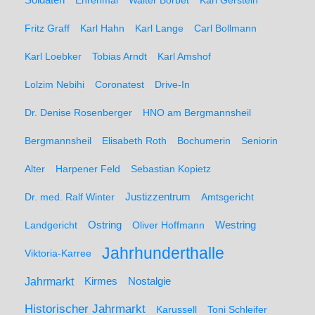
Ehrenmal
Walter Borbet
Karl Gerstein
Fritz Graff
Karl Hahn
Karl Lange
Carl Bollmann
Karl Loebker
Tobias Arndt
Karl Amshof
Lolzim Nebihi
Coronatest
Drive-In
Dr. Denise Rosenberger
HNO am Bergmannsheil
Bergmannsheil
Elisabeth Roth
Bochumerin
Seniorin
Alter
Harpener Feld
Sebastian Kopietz
Dr. med. Ralf Winter
Justizzentrum
Amtsgericht
Ostring
Westring
Landgericht
Oliver Hoffmann
Jahrhunderthalle
Viktoria-Karree
Jahrmarkt
Kirmes
Nostalgie
Historischer Jahrmarkt
Karussell
Toni Schleifer