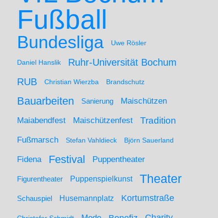
Fußball
Bundesliga
Uwe Rösler
Ruhr-Universität Bochum
Daniel Hanslik
RUB
Christian Wierzba
Brandschutz
Bauarbeiten
Maischützen
Sanierung
Maiabendfest
Maischützenfest
Tradition
Fußmarsch
Stefan Vahldieck
Björn Sauerland
Festival
Puppentheater
Fidena
Theater
Figurentheater
Puppenspielkunst
Kortumstraße
Husemannplatz
Schauspiel
Mode
Charity