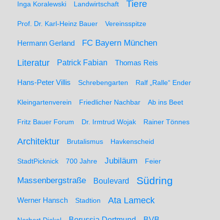
Tiere
Inga Koralewski
Landwirtschaft
Prof. Dr. Karl-Heinz Bauer
Vereinsspitze
FC Bayern München
Hermann Gerland
Literatur
Patrick Fabian
Thomas Reis
Hans-Peter Villis
Schrebengarten
Ralf „Ralle“ Ender
Kleingartenverein
Friedlicher Nachbar
Ab ins Beet
Fritz Bauer Forum
Dr. Irmtrud Wojak
Rainer Tönnes
Architektur
Brutalismus
Havkenscheid
Jubiläum
StadtPicknick
700 Jahre
Feier
Südring
Massenbergstraße
Boulevard
Ata Lameck
Werner Hansch
Stadtion
Borussia Dortmund
BVB