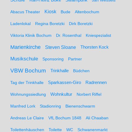
Karl-Heinz Böke
Steampunk
Jan Wessels
Kiosk
Abacus Theater
Bude
Altenbochum
Ladenlokal
Regina Boretzki
Dirk Boretzki
Viktoria Klinik Bochum
Dr. Rosenthal
Kniespezialist
Marienkirche
Steven Sloane
Thorsten Kock
Musikschule
Sponsoring
Partner
VBW Bochum
Trinkhalle
Büdchen
Sparkassen-Giro
Radrennen
Tag der Trinkhalle
Wohnungssiedlung
Wohnkultur
Norbert Riffel
Manfred Lork
Stadionring
Bienenschwarm
Andreas Le Claire
VfL Bochum 1848
Ali Chaaban
Toilettenhäuschen
Toilette
WC
Schwanenmarkt