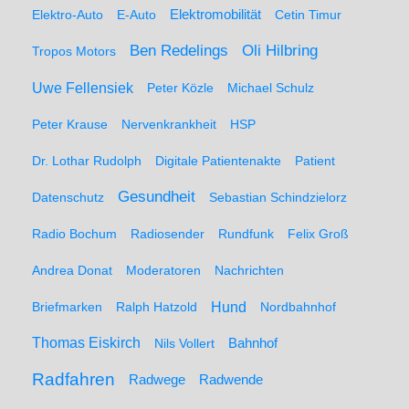
Elektro-Auto
E-Auto
Elektromobilität
Cetin Timur
Ben Redelings
Oli Hilbring
Tropos Motors
Uwe Fellensiek
Peter Közle
Michael Schulz
Peter Krause
Nervenkrankheit
HSP
Dr. Lothar Rudolph
Digitale Patientenakte
Patient
Gesundheit
Datenschutz
Sebastian Schindzielorz
Radio Bochum
Radiosender
Rundfunk
Felix Groß
Andrea Donat
Moderatoren
Nachrichten
Hund
Briefmarken
Ralph Hatzold
Nordbahnhof
Thomas Eiskirch
Nils Vollert
Bahnhof
Radfahren
Radwege
Radwende