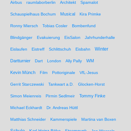
Airbus
raumlaborberlin
Architekt
Spamalot
Schauspielhaus Bochum
Musical
Kira Primke
Ronny Miersch
Tobias Cosler
Bombenfund
Blindgänger
Evakuierung
EisSalon
Jahrhunderhalle
Winter
Eislaufen
Eistreff
Schlittschuh
Eisbahn
WM
Dartturnier
Dart
London
Ally Pally
Kevin Münch
Film
Pottoriginale
VfL-Jesus
Gerrit Starczewski
Tankwart a.D.
Glocken-Horst
Simon Meienreis
Pirmin Sedlmeir
Tommy Finke
Michael Eckhardt
Dr. Andreas Hüttl
Matthias Schneider
Kammerspiele
Martina van Boxen
Schule