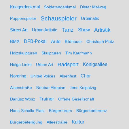
Kriegerdenkmal
Soldatendenkmal
Dieter Maiweg
Schauspieler
Puppenspieler
Urbanatix
Artistik
Tanz
Show
Street Art
Urban Artistic
BMX
DFB-Pokal
Auto
Bildhauer
Christoph Platz
Holzskulpturen
Skulpturen
Tim Kaufmann
Radsport
Königsallee
Helga Linke
Urban Art
Nordring
Chor
United Voices
Alsenfest
Alsenstraße
Noubar Akopian
Jens Kolpatzig
Trainer
Dariusz Wosz
Offene Gesellschaft
Hans-Schalla-Platz
Bürgerforum
Bürgerkonferenz
Kultur
Bürgerbeteiligung
Alleestraße