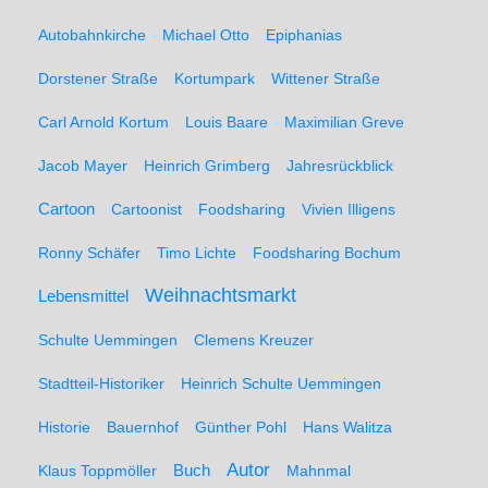
Autobahnkirche
Michael Otto
Epiphanias
Dorstener Straße
Kortumpark
Wittener Straße
Carl Arnold Kortum
Louis Baare
Maximilian Greve
Jacob Mayer
Heinrich Grimberg
Jahresrückblick
Cartoon
Cartoonist
Foodsharing
Vivien Illigens
Ronny Schäfer
Timo Lichte
Foodsharing Bochum
Weihnachtsmarkt
Lebensmittel
Schulte Uemmingen
Clemens Kreuzer
Stadtteil-Historiker
Heinrich Schulte Uemmingen
Historie
Bauernhof
Günther Pohl
Hans Walitza
Autor
Klaus Toppmöller
Buch
Mahnmal