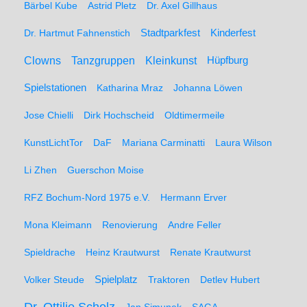
Bärbel Kube
Astrid Pletz
Dr. Axel Gillhaus
Stadtparkfest
Kinderfest
Dr. Hartmut Fahnenstich
Clowns
Tanzgruppen
Kleinkunst
Hüpfburg
Spielstationen
Katharina Mraz
Johanna Löwen
Jose Chielli
Dirk Hochscheid
Oldtimermeile
KunstLichtTor
DaF
Mariana Carminatti
Laura Wilson
Li Zhen
Guerschon Moise
RFZ Bochum-Nord 1975 e.V.
Hermann Erver
Mona Kleimann
Renovierung
Andre Feller
Spieldrache
Heinz Krautwurst
Renate Krautwurst
Spielplatz
Volker Steude
Traktoren
Detlev Hubert