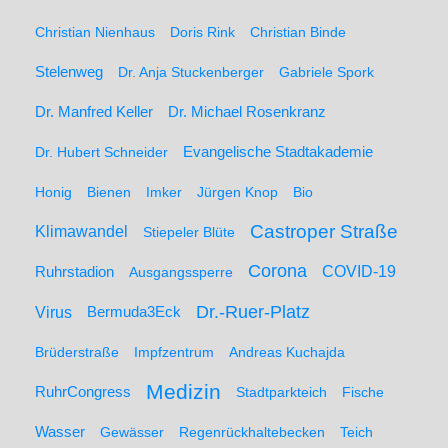
Christian Nienhaus
Doris Rink
Christian Binde
Stelenweg
Dr. Anja Stuckenberger
Gabriele Spork
Dr. Manfred Keller
Dr. Michael Rosenkranz
Dr. Hubert Schneider
Evangelische Stadtakademie
Honig
Bienen
Imker
Jürgen Knop
Bio
Castroper Straße
Klimawandel
Stiepeler Blüte
Corona
Ruhrstadion
COVID-19
Ausgangssperre
Dr.-Ruer-Platz
Virus
Bermuda3Eck
Brüderstraße
Impfzentrum
Andreas Kuchajda
Medizin
RuhrCongress
Stadtparkteich
Fische
Wasser
Gewässer
Regenrückhaltebecken
Teich