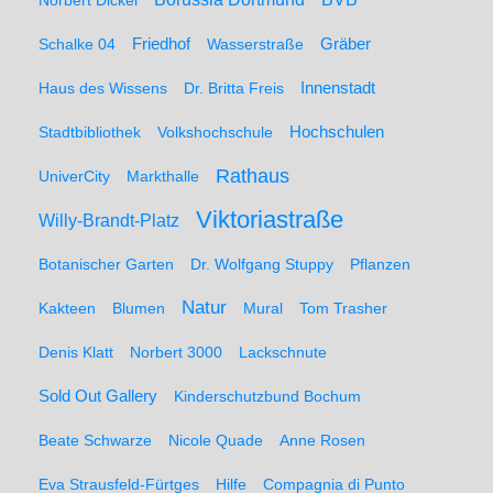
Norbert Dickel
Friedhof
Gräber
Schalke 04
Wasserstraße
Haus des Wissens
Dr. Britta Freis
Innenstadt
Hochschulen
Stadtbibliothek
Volkshochschule
Rathaus
UniverCity
Markthalle
Viktoriastraße
Willy-Brandt-Platz
Botanischer Garten
Dr. Wolfgang Stuppy
Pflanzen
Natur
Kakteen
Blumen
Mural
Tom Trasher
Denis Klatt
Norbert 3000
Lackschnute
Sold Out Gallery
Kinderschutzbund Bochum
Beate Schwarze
Nicole Quade
Anne Rosen
Eva Strausfeld-Fürtges
Hilfe
Compagnia di Punto