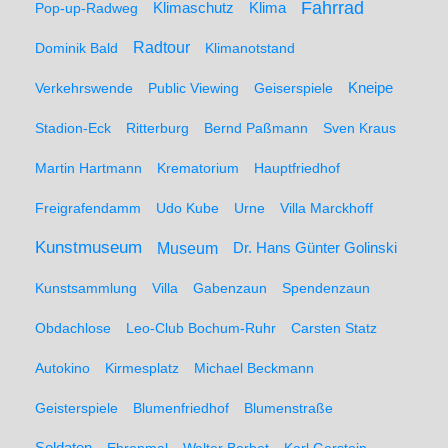
Fahrrad
Klimaschutz
Klima
Pop-up-Radweg
Radtour
Dominik Bald
Klimanotstand
Kneipe
Verkehrswende
Public Viewing
Geiserspiele
Stadion-Eck
Ritterburg
Bernd Paßmann
Sven Kraus
Martin Hartmann
Krematorium
Hauptfriedhof
Freigrafendamm
Udo Kube
Urne
Villa Marckhoff
Kunstmuseum
Museum
Dr. Hans Günter Golinski
Kunstsammlung
Villa
Gabenzaun
Spendenzaun
Obdachlose
Leo-Club Bochum-Ruhr
Carsten Statz
Autokino
Kirmesplatz
Michael Beckmann
Geisterspiele
Blumenfriedhof
Blumenstraße
Soldaten