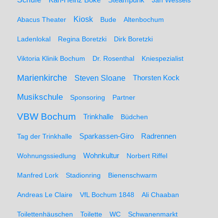
Karl-Heinz Böke
Steampunk
Jan Wessels
Kiosk
Abacus Theater
Bude
Altenbochum
Ladenlokal
Regina Boretzki
Dirk Boretzki
Viktoria Klinik Bochum
Dr. Rosenthal
Kniespezialist
Marienkirche
Steven Sloane
Thorsten Kock
Musikschule
Sponsoring
Partner
VBW Bochum
Trinkhalle
Büdchen
Sparkassen-Giro
Radrennen
Tag der Trinkhalle
Wohnungssiedlung
Wohnkultur
Norbert Riffel
Manfred Lork
Stadionring
Bienenschwarm
Andreas Le Claire
VfL Bochum 1848
Ali Chaaban
Toilettenhäuschen
Toilette
WC
Schwanenmarkt