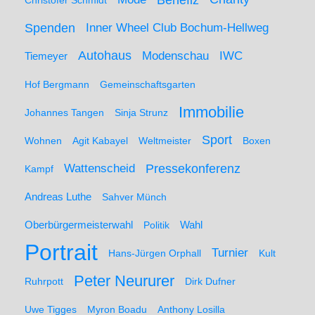
Benefiz
Christofer Schmidt
Spenden
Inner Wheel Club Bochum-Hellweg
Autohaus
IWC
Modenschau
Tiemeyer
Hof Bergmann
Gemeinschaftsgarten
Immobilie
Johannes Tangen
Sinja Strunz
Sport
Wohnen
Agit Kabayel
Weltmeister
Boxen
Wattenscheid
Pressekonferenz
Kampf
Andreas Luthe
Sahver Münch
Oberbürgermeisterwahl
Politik
Wahl
Portrait
Turnier
Hans-Jürgen Orphall
Kult
Peter Neururer
Ruhrpott
Dirk Dufner
Uwe Tigges
Myron Boadu
Anthony Losilla