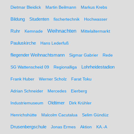
Dietmar Bleidick
Martin Beilmann
Markus Krebs
Studenten
Bildung
fischertechnik
Hochwasser
Weihnachten
Ruhr
Kemnade
Mittelaltermarkt
Pauluskirche
Hans Lederfuß
fliegender Weihnachtsmann
Sigmar Gabrier
Rede
SG Wattenscheid 09
Regionalliga
Lohrheidestadion
Frank Huber
Werner Scholz
Farat Toku
Adrian Schneider
Mercedes
Eierberg
Oldtimer
Industriemuseum
Dirk Krühler
Henrichshütte
Malcolm Cacutalua
Selim Gündüz
Drusenbergschule
Jonas Ermes
Aktion
KA.-A