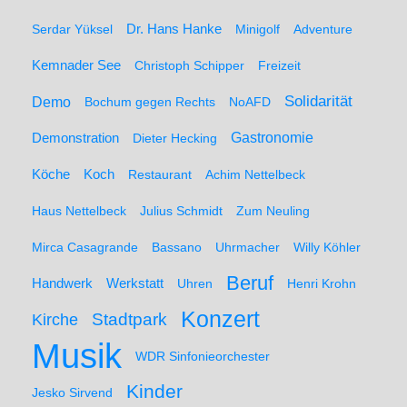
Serdar Yüksel
Dr. Hans Hanke
Minigolf
Adventure
Kemnader See
Christoph Schipper
Freizeit
Solidarität
Demo
Bochum gegen Rechts
NoAFD
Demonstration
Gastronomie
Dieter Hecking
Koch
Köche
Restaurant
Achim Nettelbeck
Haus Nettelbeck
Julius Schmidt
Zum Neuling
Mirca Casagrande
Bassano
Uhrmacher
Willy Köhler
Beruf
Werkstatt
Handwerk
Uhren
Henri Krohn
Konzert
Stadtpark
Kirche
Musik
WDR Sinfonieorchester
Kinder
Jesko Sirvend