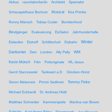
Airbus
raumlaborberlin
Architekt
Spamalot
Schauspielhaus Bochum
Musical
Kira Primke
Ronny Miersch
Tobias Cosler
Bombenfund
Blindgänger
Evakuierung
EisSalon
Jahrhunderhalle
Winter
Eislaufen
Eistreff
Schlittschuh
Eisbahn
WM
Dartturnier
Dart
London
Ally Pally
Kevin Münch
Film
Pottoriginale
VfL-Jesus
Gerrit Starczewski
Tankwart a.D.
Glocken-Horst
Simon Meienreis
Pirmin Sedlmeir
Tommy Finke
Michael Eckhardt
Dr. Andreas Hüttl
Matthias Schneider
Kammerspiele
Martina van Boxen
Schule