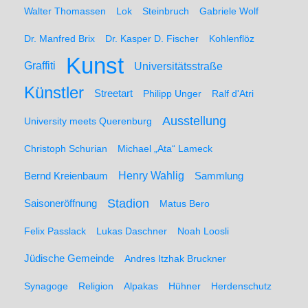
Walter Thomassen
Lok
Steinbruch
Gabriele Wolf
Dr. Manfred Brix
Dr. Kasper D. Fischer
Kohlenflöz
Kunst
Graffiti
Universitätsstraße
Künstler
Streetart
Philipp Unger
Ralf d'Atri
Ausstellung
University meets Querenburg
Christoph Schurian
Michael „Ata“ Lameck
Henry Wahlig
Sammlung
Bernd Kreienbaum
Stadion
Saisoneröffnung
Matus Bero
Felix Passlack
Lukas Daschner
Noah Loosli
Jüdische Gemeinde
Andres Itzhak Bruckner
Synagoge
Religion
Alpakas
Hühner
Herdenschutz