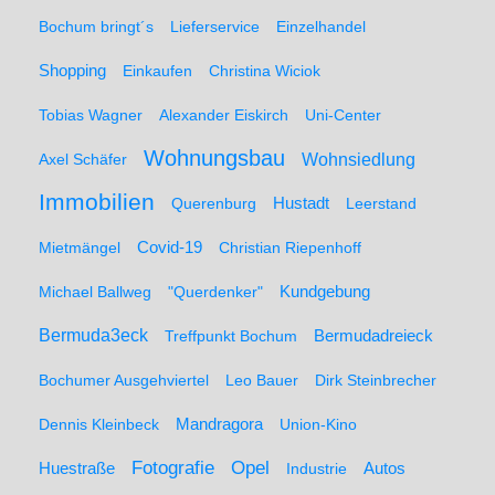
Bochum bringt´s
Lieferservice
Einzelhandel
Shopping
Einkaufen
Christina Wiciok
Tobias Wagner
Alexander Eiskirch
Uni-Center
Wohnungsbau
Wohnsiedlung
Axel Schäfer
Immobilien
Hustadt
Querenburg
Leerstand
Mietmängel
Covid-19
Christian Riepenhoff
Michael Ballweg
"Querdenker"
Kundgebung
Bermuda3eck
Bermudadreieck
Treffpunkt Bochum
Bochumer Ausgehviertel
Leo Bauer
Dirk Steinbrecher
Dennis Kleinbeck
Mandragora
Union-Kino
Fotografie
Opel
Huestraße
Industrie
Autos