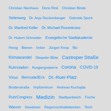
Christian Nienhaus
Doris Rink
Christian Binde
Stelenweg
Dr. Anja Stuckenberger
Gabriele Spork
Dr. Manfred Keller
Dr. Michael Rosenkranz
Dr. Hubert Schneider
Evangelische Stadtakademie
Honig
Bienen
Imker
Jürgen Knop
Bio
Castroper Straße
Klimawandel
Stiepeler Blüte
Corona
Ruhrstadion
COVID-19
Ausgangssperre
Dr.-Ruer-Platz
Virus
Bermuda3Eck
Brüderstraße
Impfzentrum
Andreas Kuchajda
Medizin
RuhrCongress
Stadtparkteich
Fische
Wasser
Gewässer
Regenrückhaltebecken
Teich