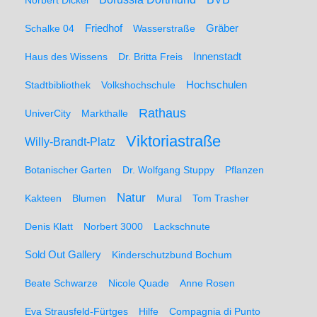
Norbert Dickel
Friedhof
Gräber
Schalke 04
Wasserstraße
Haus des Wissens
Dr. Britta Freis
Innenstadt
Hochschulen
Stadtbibliothek
Volkshochschule
Rathaus
UniverCity
Markthalle
Viktoriastraße
Willy-Brandt-Platz
Botanischer Garten
Dr. Wolfgang Stuppy
Pflanzen
Natur
Kakteen
Blumen
Mural
Tom Trasher
Denis Klatt
Norbert 3000
Lackschnute
Sold Out Gallery
Kinderschutzbund Bochum
Beate Schwarze
Nicole Quade
Anne Rosen
Eva Strausfeld-Fürtges
Hilfe
Compagnia di Punto