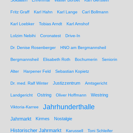
Ehrenmal
Walter Borbet
Karl Gerstein
Fritz Graff
Karl Hahn
Karl Lange
Carl Bollmann
Karl Loebker
Tobias Arndt
Karl Amshof
Lolzim Nebihi
Coronatest
Drive-In
Dr. Denise Rosenberger
HNO am Bergmannsheil
Bergmannsheil
Elisabeth Roth
Bochumerin
Seniorin
Alter
Harpener Feld
Sebastian Kopietz
Dr. med. Ralf Winter
Justizzentrum
Amtsgericht
Ostring
Westring
Landgericht
Oliver Hoffmann
Jahrhunderthalle
Viktoria-Karree
Jahrmarkt
Kirmes
Nostalgie
Historischer Jahrmarkt
Karussell
Toni Schleifer