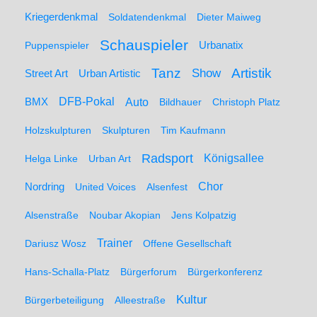
Kriegerdenkmal
Soldatendenkmal
Dieter Maiweg
Schauspieler
Puppenspieler
Urbanatix
Artistik
Tanz
Show
Street Art
Urban Artistic
BMX
DFB-Pokal
Auto
Bildhauer
Christoph Platz
Holzskulpturen
Skulpturen
Tim Kaufmann
Radsport
Königsallee
Helga Linke
Urban Art
Nordring
Chor
United Voices
Alsenfest
Alsenstraße
Noubar Akopian
Jens Kolpatzig
Trainer
Dariusz Wosz
Offene Gesellschaft
Hans-Schalla-Platz
Bürgerforum
Bürgerkonferenz
Kultur
Bürgerbeteiligung
Alleestraße