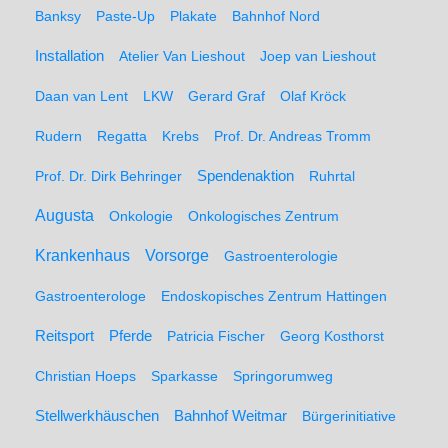
Banksy
Paste-Up
Plakate
Bahnhof Nord
Installation
Atelier Van Lieshout
Joep van Lieshout
Daan van Lent
LKW
Gerard Graf
Olaf Kröck
Rudern
Regatta
Krebs
Prof. Dr. Andreas Tromm
Spendenaktion
Prof. Dr. Dirk Behringer
Ruhrtal
Augusta
Onkologie
Onkologisches Zentrum
Krankenhaus
Vorsorge
Gastroenterologie
Gastroenterologe
Endoskopisches Zentrum Hattingen
Pferde
Reitsport
Patricia Fischer
Georg Kosthorst
Christian Hoeps
Sparkasse
Springorumweg
Stellwerkhäuschen
Bahnhof Weitmar
Bürgerinitiative