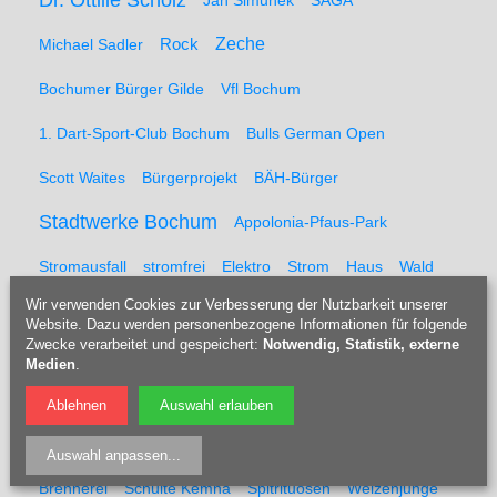
Dr. Ottilie Scholz
Jan Simunek
SAGA
Zeche
Michael Sadler
Rock
Bochumer Bürger Gilde
Vfl Bochum
1. Dart-Sport-Club Bochum
Bulls German Open
Scott Waites
Bürgerprojekt
BÄH-Bürger
Stadtwerke Bochum
Appolonia-Pfaus-Park
Stromausfall
stromfrei
Elektro
Strom
Haus
Wald
Wir verwenden Cookies zur Verbesserung der Nutzbarkeit unserer
Holz
Die Kassierer
Nikolaj Sonnenscheiße
Website. Dazu werden personenbezogene Informationen für folgende
Zwecke verarbeitet und gespeichert:
Notwendig, Statistik, externe
Wolfgang Wendland
Wölfi
Volker Kampfgarten
Medien
.
Alkohol
Mitch Maestro
Punk
Sex
Porno
Bier
Ablehnen
Auswahl erlauben
Wahlplakat
Ralf Richter
Bermuda Talk
Talk
Auswahl anpassen
...
Brennerei
Schulte Kemna
Spitrituosen
Weizenjunge