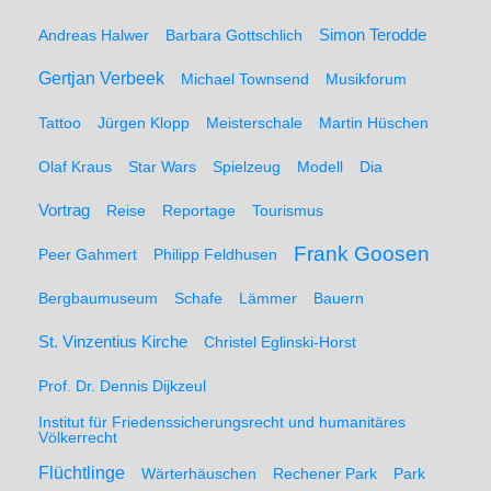
Simon Terodde
Andreas Halwer
Barbara Gottschlich
Gertjan Verbeek
Michael Townsend
Musikforum
Tattoo
Jürgen Klopp
Meisterschale
Martin Hüschen
Olaf Kraus
Star Wars
Spielzeug
Modell
Dia
Vortrag
Reise
Reportage
Tourismus
Frank Goosen
Peer Gahmert
Philipp Feldhusen
Bergbaumuseum
Schafe
Lämmer
Bauern
St. Vinzentius Kirche
Christel Eglinski-Horst
Prof. Dr. Dennis Dijkzeul
Institut für Friedenssicherungsrecht und humanitäres
Völkerrecht
Flüchtlinge
Wärterhäuschen
Rechener Park
Park