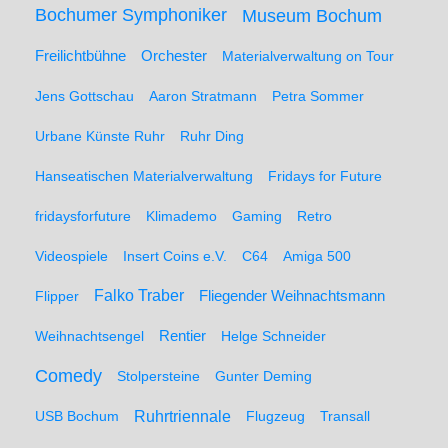
Bochumer Symphoniker
Museum Bochum
Freilichtbühne
Orchester
Materialverwaltung on Tour
Jens Gottschau
Aaron Stratmann
Petra Sommer
Urbane Künste Ruhr
Ruhr Ding
Hanseatischen Materialverwaltung
Fridays for Future
fridaysforfuture
Klimademo
Gaming
Retro
Videospiele
Insert Coins e.V.
C64
Amiga 500
Falko Traber
Flipper
Fliegender Weihnachtsmann
Weihnachtsengel
Rentier
Helge Schneider
Comedy
Stolpersteine
Gunter Deming
Ruhrtriennale
USB Bochum
Flugzeug
Transall