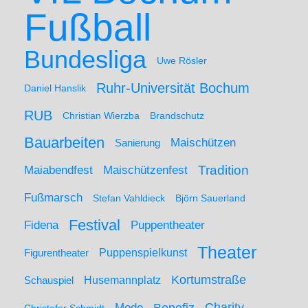
Fußball
Bundesliga
Uwe Rösler
Ruhr-Universität Bochum
Daniel Hanslik
RUB
Christian Wierzba
Brandschutz
Bauarbeiten
Maischützen
Sanierung
Maiabendfest
Maischützenfest
Tradition
Fußmarsch
Stefan Vahldieck
Björn Sauerland
Festival
Puppentheater
Fidena
Theater
Figurentheater
Puppenspielkunst
Kortumstraße
Husemannplatz
Schauspiel
Mode
Charity