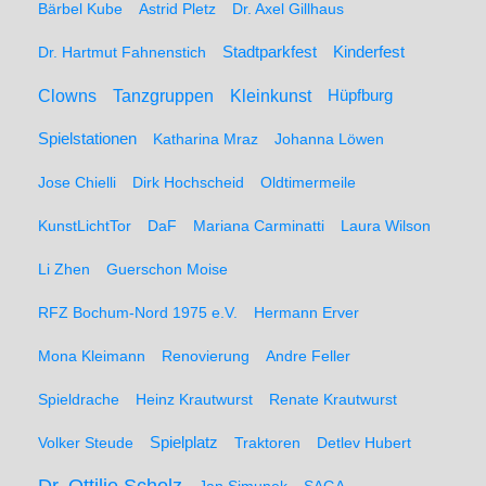
Bärbel Kube
Astrid Pletz
Dr. Axel Gillhaus
Stadtparkfest
Kinderfest
Dr. Hartmut Fahnenstich
Clowns
Tanzgruppen
Kleinkunst
Hüpfburg
Spielstationen
Katharina Mraz
Johanna Löwen
Jose Chielli
Dirk Hochscheid
Oldtimermeile
KunstLichtTor
DaF
Mariana Carminatti
Laura Wilson
Li Zhen
Guerschon Moise
RFZ Bochum-Nord 1975 e.V.
Hermann Erver
Mona Kleimann
Renovierung
Andre Feller
Spieldrache
Heinz Krautwurst
Renate Krautwurst
Spielplatz
Volker Steude
Traktoren
Detlev Hubert