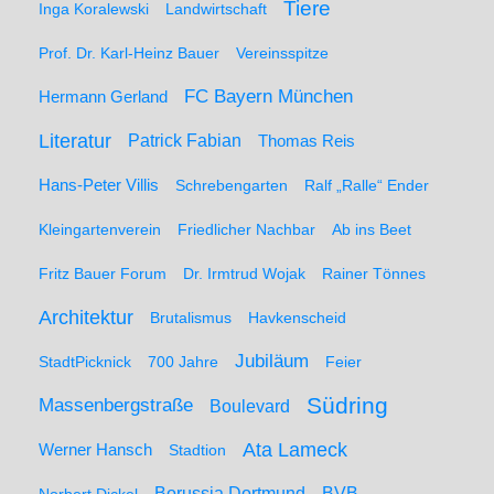
Tiere
Inga Koralewski
Landwirtschaft
Prof. Dr. Karl-Heinz Bauer
Vereinsspitze
FC Bayern München
Hermann Gerland
Literatur
Patrick Fabian
Thomas Reis
Hans-Peter Villis
Schrebengarten
Ralf „Ralle“ Ender
Kleingartenverein
Friedlicher Nachbar
Ab ins Beet
Fritz Bauer Forum
Dr. Irmtrud Wojak
Rainer Tönnes
Architektur
Brutalismus
Havkenscheid
Jubiläum
StadtPicknick
700 Jahre
Feier
Südring
Massenbergstraße
Boulevard
Ata Lameck
Werner Hansch
Stadtion
Borussia Dortmund
BVB