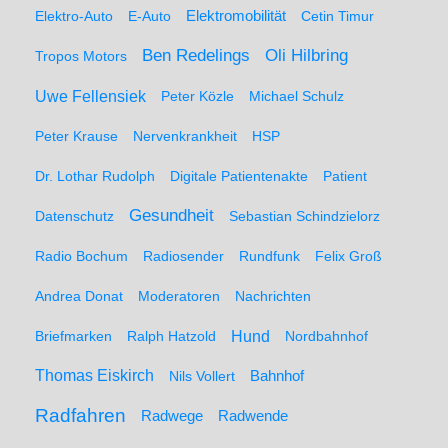
Elektro-Auto
E-Auto
Elektromobilität
Cetin Timur
Ben Redelings
Oli Hilbring
Tropos Motors
Uwe Fellensiek
Peter Közle
Michael Schulz
Peter Krause
Nervenkrankheit
HSP
Dr. Lothar Rudolph
Digitale Patientenakte
Patient
Gesundheit
Datenschutz
Sebastian Schindzielorz
Radio Bochum
Radiosender
Rundfunk
Felix Groß
Andrea Donat
Moderatoren
Nachrichten
Hund
Briefmarken
Ralph Hatzold
Nordbahnhof
Thomas Eiskirch
Nils Vollert
Bahnhof
Radfahren
Radwege
Radwende