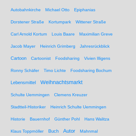
Autobahnkirche
Michael Otto
Epiphanias
Dorstener Straße
Kortumpark
Wittener Straße
Carl Arnold Kortum
Louis Baare
Maximilian Greve
Jacob Mayer
Heinrich Grimberg
Jahresrückblick
Cartoon
Cartoonist
Foodsharing
Vivien Illigens
Ronny Schäfer
Timo Lichte
Foodsharing Bochum
Weihnachtsmarkt
Lebensmittel
Schulte Uemmingen
Clemens Kreuzer
Stadtteil-Historiker
Heinrich Schulte Uemmingen
Historie
Bauernhof
Günther Pohl
Hans Walitza
Autor
Klaus Toppmöller
Buch
Mahnmal