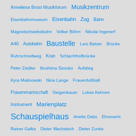
Musikzentrum
Anneliese Brost Musikforum
Zug
Eisenbahn
Eisenbahnmuseum
Bahn
Magnetschwebebahn
Volker Böhm
Nikolai Ingenerf
Baustelle
A40
Autobahn
Lars Batzer
Brücke
Ruhrschnellweg
Kran
Schlachthofbrücke
Peter Zeidler
Ibrahima Sissoko
Aufstieg
Kyra Malinowski
Nina Lange
Frauenfußball
Frauenmannschaft
Geigenbauer
Lukas Kehnen
Marienplatz
Instrument
Schauspielhaus
Anette Dabs
Ehrenamt
Rainer Galka
Dieter Wachatsch
Dieter Zunke