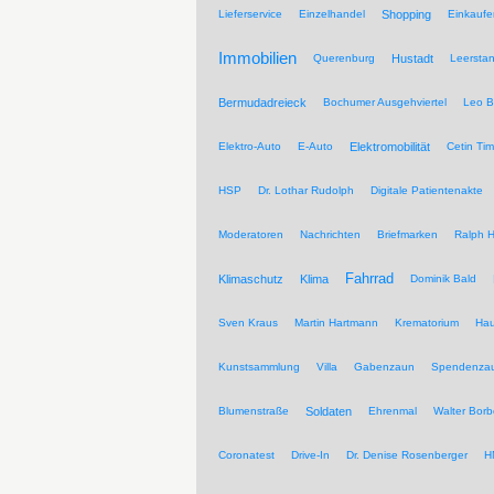
Lieferservice
Einzelhandel
Shopping
Einkaufe
Immobilien
Querenburg
Hustadt
Leersta
Bermudadreieck
Bochumer Ausgehviertel
Leo B
Elektro-Auto
E-Auto
Elektromobilität
Cetin Tim
HSP
Dr. Lothar Rudolph
Digitale Patientenakte
Moderatoren
Nachrichten
Briefmarken
Ralph H
Fahrrad
Klimaschutz
Klima
Dominik Bald
Sven Kraus
Martin Hartmann
Krematorium
Hau
Kunstsammlung
Villa
Gabenzaun
Spendenza
Blumenstraße
Soldaten
Ehrenmal
Walter Borb
Coronatest
Drive-In
Dr. Denise Rosenberger
H