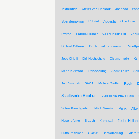
Installation
Atelier Van Lieshout
Joep van Liesho
Spendenaktion
Ruhrtal
Augusta
Onkologie
Pferde
Patricia Fischer
Georg Kosthorst
Chris
Dr. Axel Gillhaus
Dr. Hartmut Fahnenstich
Stadtpa
Jose Chielli
Dirk Hochscheid
Oldtimermeile
Kun
Mona Kleimann
Renovierung
Andre Feller
Spi
Jan Simunek
SAGA
Michael Sadler
Rock
Z
Stadtwerke Bochum
Appolonia-Pfaus-Park
Volker Kampfgarten
Mitch Maestro
Punk
Alkoh
Hasenpfeffer
Brauch
Karneval
Zeche Hollan
Luftaufnahmen
Glocke
Restaurierung
Günter 