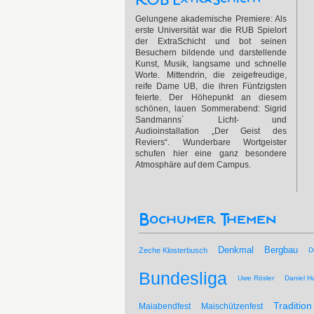
Gelungene akademische Premiere: Als
erste Universität war die RUB Spielort
der ExtraSchicht und bot seinen
Besuchern bildende und darstellende
Kunst, Musik, langsame und schnelle
Worte. Mittendrin, die zeigefreudige,
reife Dame UB, die ihren Fünfzigsten
feierte. Der Höhepunkt an diesem
schönen, lauen Sommerabend: Sigrid
Sandmanns´ Licht- und
Audioinstallation „Der Geist des
Reviers“. Wunderbare Wortgeister
schufen hier eine ganz besondere
Atmosphäre auf dem Campus.
Bochumer Themen
Bergbau
Denkmal
Zeche Klosterbusch
D
Bundesliga
Uwe Rösler
Daniel Ha
Tradition
Maiabendfest
Maischützenfest