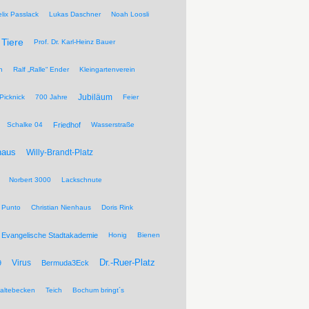
elix Passlack
Lukas Daschner
Noah Loosli
Tiere
Prof. Dr. Karl-Heinz Bauer
n
Ralf „Ralle“ Ender
Kleingartenverein
Jubiläum
Picknick
700 Jahre
Feier
Schalke 04
Friedhof
Wasserstraße
haus
Willy-Brandt-Platz
Norbert 3000
Lackschnute
 Punto
Christian Nienhaus
Doris Rink
Evangelische Stadtakademie
Honig
Bienen
Dr.-Ruer-Platz
Virus
9
Bermuda3Eck
altebecken
Teich
Bochum bringt´s