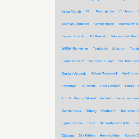
Kevin Münch
Film
Pottoriginale
VfL-Jesus
G
Matthias Schneider
Kammerspiele
Martina van 
Regina Boretzki
Dirk Boretzki
Viktoria Klinik Boc
VBW Bochum
Trinkhalle
Büdchen
Tag de
Bienenschwarm
Andreas Le Claire
VfL Bochum 
Gertjan Verbeek
Michael Townsend
Musikforum
Reportage
Tourismus
Peer Gahmert
Philipp F
Prof. Dr. Dennis Dijkzeul
Institut für Friedenssiche
Markus Krebs
Bildung
Studenten
fischertechn
Sigmar Gabrier
Rede
SG Wattenscheid 09
Reg
Oldtimer
Dirk Krühler
Henrichshütte
Malcolm C