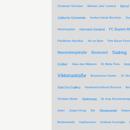
Christoph Schurian
Michael „Ata“ Lameck
Bernd
Jüdische Gemeinde
Andres Itzhak Bruckner
Sy
FC Bayern 
Vereinsspitze
Hermann Gerland
Friedlicher Nachbar
Ab ins Beet
Fritz Bauer For
Südring
Massenbergstraße
Boulevard
Gräber
Haus des Wissens
Dr. Britta Freis
Inne
Viktoriastraße
Botanischer Garten
Dr. Wo
Sold Out Gallery
Kinderschutzbund Bochum
Be
Christian Binde
Stelenweg
Dr. Anja Stuckenberg
Imker
Jürgen Knop
Bio
Klimawandel
Stiepe
Brüderstraße
Impfzentrum
Andreas Kuchajda