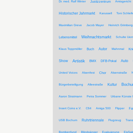
Dr. med. Ralf Winter
Justizzentrum
Amtsgericht
Historischer Jahrmarkt
Karussell
Toni Schleif
Maximilian Greve
Jacob Mayer
Heinrich Grimberg
Weihnachtsmarkt
Lebensmittel
Schulte Ue
Autor
Klaus Toppmöller
Buch
Mahnmal
Kr
Artistik
Show
Auto
BMX
DFB-Pokal
United Voices
Alsenfest
Chor
Alsenstraße
Kultur
Bochu
Bürgerbeteiligung
Alleestraße
Aaron Stratmann
Petra Sommer
Urbane Künste 
Insert Coins e.V.
C64
Amiga 500
Flipper
Fa
Ruhrtriennale
USB Bochum
Flugzeug
Trans
Bombenfund
Blindgänger
Evakuierung
EisSal