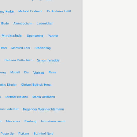
my Finke
Michael Eckhardt
Dr. Andreas Hüttl
Bude
Altenbochum
Ladenlokal
Musikschule
Sponsoring
Partner
Riffel
Manfred Lork
Stadionring
Barbara Gottschlich
Simon Terodde
zeug
Modell
Dia
Vortrag
Reise
ntius Kirche
Christel Eglinski-Horst
k
Dietmar Bleidick
Martin Beilmann
ans Lederfuß
fliegender Weihnachtsmann
r
Mercedes
Eierberg
Industriemuseum
Paste-Up
Plakate
Bahnhof Nord