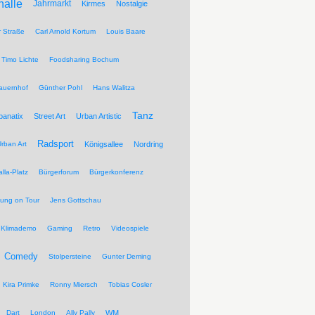
halle
Jahrmarkt
Kirmes
Nostalgie
r Straße
Carl Arnold Kortum
Louis Baare
Timo Lichte
Foodsharing Bochum
auernhof
Günther Pohl
Hans Walitza
Tanz
banatix
Street Art
Urban Artistic
Radsport
rban Art
Königsallee
Nordring
lla-Platz
Bürgerforum
Bürgerkonferenz
tung on Tour
Jens Gottschau
Klimademo
Gaming
Retro
Videospiele
Comedy
Stolpersteine
Gunter Deming
Kira Primke
Ronny Miersch
Tobias Cosler
Dart
London
Ally Pally
WM