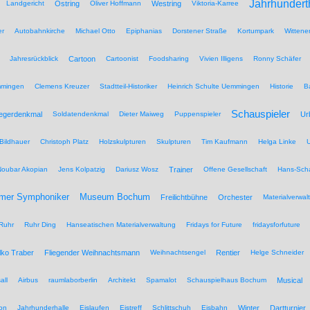
Jahrhundert
Landgericht
Ostring
Oliver Hoffmann
Westring
Viktoria-Karree
er
Autobahnkirche
Michael Otto
Epiphanias
Dorstener Straße
Kortumpark
Wittene
Jahresrückblick
Cartoon
Cartoonist
Foodsharing
Vivien Illigens
Ronny Schäfer
mmingen
Clemens Kreuzer
Stadtteil-Historiker
Heinrich Schulte Uemmingen
Historie
B
Schauspieler
iegerdenkmal
Soldatendenkmal
Dieter Maiweg
Puppenspieler
Ur
Bildhauer
Christoph Platz
Holzskulpturen
Skulpturen
Tim Kaufmann
Helga Linke
U
Noubar Akopian
Jens Kolpatzig
Dariusz Wosz
Trainer
Offene Gesellschaft
Hans-Scha
Museum Bochum
mer Symphoniker
Freilichtbühne
Orchester
Materialverwal
Ruhr
Ruhr Ding
Hanseatischen Materialverwaltung
Fridays for Future
fridaysforfuture
lko Traber
Fliegender Weihnachtsmann
Weihnachtsengel
Rentier
Helge Schneider
all
Airbus
raumlaborberlin
Architekt
Spamalot
Schauspielhaus Bochum
Musical
on
Jahrhunderhalle
Eislaufen
Eistreff
Schlittschuh
Eisbahn
Winter
Dartturnier