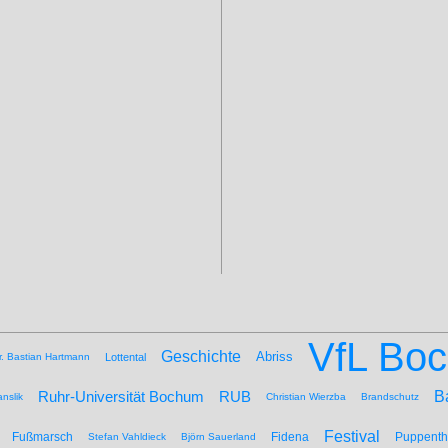
VfL Bo
Geschichte
Abriss
r. Bastian Hartmann
Lottental
B
Ruhr-Universität Bochum
RUB
nslik
Christian Wierzba
Brandschutz
Festival
Fußmarsch
Fidena
Puppenth
Stefan Vahldieck
Björn Sauerland