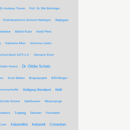
 Dr. Andreas Tromm
Prof. Dr. Dirk Behringer
Endoskopisches Zentrum Hattingen
Reitsport
nitiative
Bärbel Kube
Astrid Pletz
n
Katharina Mraz
Johanna Löwen
ochum-Nord 1975 e.V.
Hermann Erver
Dr. Ottilie Scholz
Detlev Hubert
pen
Scott Waites
Bürgerprojekt
BÄH-Bürger
Sonnenscheiße
Wolfgang Wendland
Wölfi
Schulte Kemna
Spitrituosen
Weizenjunge
Bastians
Training
Silvester
Feuerwerk
Kabarettist
Kabarett
Comedian
Laer