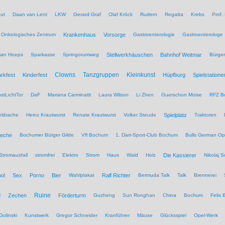
ut
Daan van Lent
LKW
Gerard Graf
Olaf Kröck
Rudern
Regatta
Krebs
Prof.
Onkologisches Zentrum
Krankenhaus
Vorsorge
Gastroenterologie
Gastroenterologe
tian Hoeps
Sparkasse
Springorumweg
Stellwerkhäuschen
Bahnhof Weitmar
Bürgeri
Clowns
Tanzgruppen
Kleinkunst
rkfest
Kinderfest
Hüpfburg
Spielstatione
stLichtTor
DaF
Mariana Carminatti
Laura Wilson
Li Zhen
Guerschon Moise
RFZ B
eldrache
Heinz Krautwurst
Renate Krautwurst
Volker Steude
Spielplatz
Traktoren
eche
Bochumer Bürger Gilde
Vfl Bochum
1. Dart-Sport-Club Bochum
Bulls German O
Stromausfall
stromfrei
Elektro
Strom
Haus
Wald
Holz
Die Kassierer
Nikolaj 
ol
Sex
Porno
Bier
Wahlplakat
Ralf Richter
Bermuda Talk
Talk
Brennerei
Ruine
d
Zechen
Förderturm
Guzheng
Sun Ronghan
China
Bochum
Felix 
Golinski
Kunstwerk
Gregor Schneider
Kranführer
Mäuse
Glücksspiel
Opel-Werk