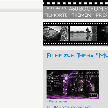
459 BOCHUM F
TIEF IM WESTEN
FILMORTE
THEMEN
PRES
Filme zum Thema "Mu
9:25
»
Film ansehen
RUB ExtraSchicht