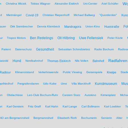
Wo
n
Christina Wiciok
Tobias Wagner
Alexander Eiskirch
Uni-Center
Axel Schäfer
nd
Mietmängel
Covid-19
Christian Riepenhoff
Michael Ballweg
"Querdenker"
Kun
Fo
auer
Dirk Steinbrecher
Dennis Kleinbeck
Mandragora
Union-Kino
Huestraße
Ben Redelings
Oli Hilbring
Uwe Fellensiek
ur
Tropos Motors
Peter Közle
Gesundheit
Patient
Datenschutz
Sebastian Schindzielorz
Radio Bochum
Radios
Radfahren
Hund
atzold
Nordbahnhof
Thomas Eiskirch
Nils Vollert
Bahnhof
Radtour
Klimanotstand
Verkehrswende
Public Viewing
Geiserspiele
Kneipe
Stadi
Kunstmuseum
Mu
ptfriedhof
Freigrafendamm
Udo Kube
Urne
Villa Marckhoff
un
Obdachlose
Leo-Club Bochum-Ruhr
Carsten Statz
Autokino
Kirmesplatz
Micha
et
Karl Gerstein
Fritz Graff
Karl Hahn
Karl Lange
Carl Bollmann
Karl Loebker
To
NO am Bergmannsheil
Bergmannsheil
Elisabeth Roth
Bochumerin
Seniorin
Alter