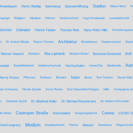
Stadion
 Kreienbaum
Henry Wahlig
Sammlung
Saisoneröffnung
Matus Bero
F
nagoge
Religion
Alpakas
Hühner
Herdenschutz
Inga Koralewski
Landwirtschaft
Literatur
München
Patrick Fabian
Thomas Reis
Hans-Peter Villis
Schrebengarte
Architektur
um
Dr. Irmtrud Wojak
Rainer Tönnes
Brutalismus
Havkenscheid
Stadt
Ata Lameck
Werner Hansch
Stadtion
Norbert Dickel
Borussia Dortmund
BVB
Rat
nstadt
Stadtbibliothek
Volkshochschule
Hochschulen
UniverCity
Markthalle
Natur
lfgang Stuppy
Pflanzen
Kakteen
Blumen
Mural
Tom Trasher
Denis Klatt
ate Schwarze
Nicole Quade
Anne Rosen
Eva Strausfeld-Fürtges
Hilfe
Compagnia di
er
Gabriele Spork
Dr. Manfred Keller
Dr. Michael Rosenkranz
Dr. Hubert Schneider
Castroper Straße
Corona
ler Blüte
Ruhrstadion
Ausgangssperre
COVID-1
Medizin
RuhrCongress
Stadtparkteich
Fische
Wasser
Gewässer
Regenrückh