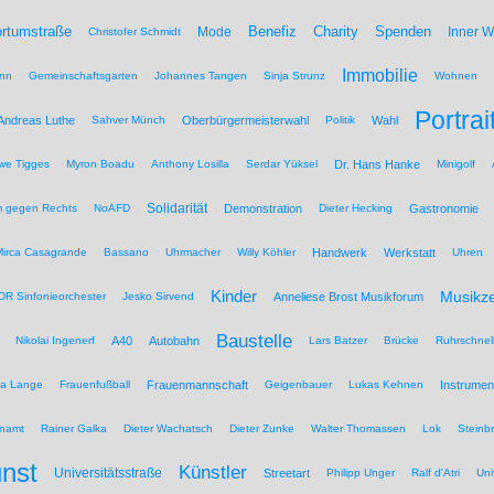
Benefiz
Spenden
rtumstraße
Mode
Charity
Inner 
Christofer Schmidt
Immobilie
nn
Gemeinschaftsgarten
Johannes Tangen
Sinja Strunz
Wohnen
Portrai
Andreas Luthe
Sahver Münch
Oberbürgermeisterwahl
Politik
Wahl
we Tigges
Myron Boadu
Anthony Losilla
Serdar Yüksel
Dr. Hans Hanke
Minigolf
Solidarität
 gegen Rechts
NoAFD
Demonstration
Dieter Hecking
Gastronomie
Mirca Casagrande
Bassano
Uhrmacher
Willy Köhler
Handwerk
Werkstatt
Uhren
Kinder
Musikz
R Sinfonieorchester
Jesko Sirvend
Anneliese Brost Musikforum
Baustelle
Nikolai Ingenerf
A40
Autobahn
Lars Batzer
Brücke
Ruhrschnel
na Lange
Frauenfußball
Frauenmannschaft
Geigenbauer
Lukas Kehnen
Instrumen
namt
Rainer Galka
Dieter Wachatsch
Dieter Zunke
Walter Thomassen
Lok
Steinb
nst
Künstler
Universitätsstraße
Streetart
Philipp Unger
Ralf d'Atri
Uni