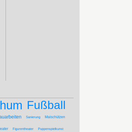
chum
Fußball
auarbeiten
Maischützen
Sanierung
eater
Figurentheater
Puppenspielkunst