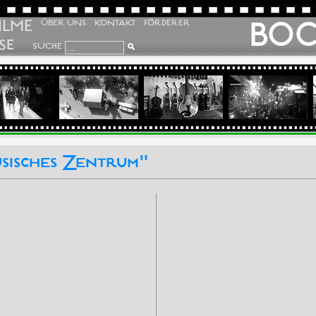
ILME
BO
ÜBER UNS
KONTAKT
FÖRDERER
SE
SUCHE
sisches Zentrum"