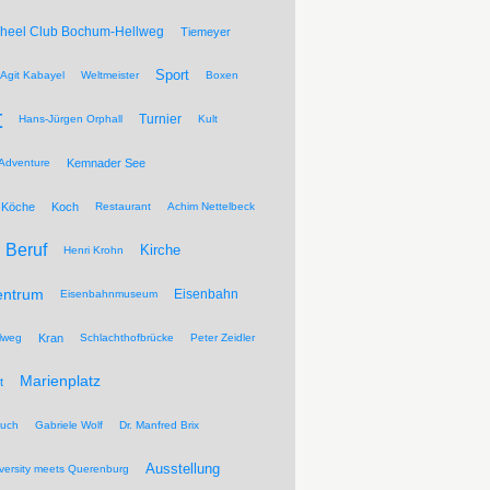
Wheel Club Bochum-Hellweg
Tiemeyer
Sport
Agit Kabayel
Weltmeister
Boxen
t
Turnier
Hans-Jürgen Orphall
Kult
Adventure
Kemnader See
Köche
Koch
Restaurant
Achim Nettelbeck
Beruf
Kirche
Henri Krohn
entrum
Eisenbahn
Eisenbahnmuseum
lweg
Kran
Schlachthofbrücke
Peter Zeidler
Marienplatz
t
ruch
Gabriele Wolf
Dr. Manfred Brix
Ausstellung
versity meets Querenburg