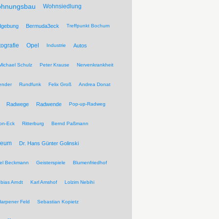
hnungsbau
Wohnsiedlung
dgebung
Bermuda3eck
Treffpunkt Bochum
tografie
Opel
Industrie
Autos
Michael Schulz
Peter Krause
Nervenkrankheit
ender
Rundfunk
Felix Groß
Andrea Donat
Radwege
Radwende
Pop-up-Radweg
on-Eck
Ritterburg
Bernd Paßmann
seum
Dr. Hans Günter Golinski
el Beckmann
Geisterspiele
Blumenfriedhof
bias Arndt
Karl Amshof
Lolzim Nebihi
Harpener Feld
Sebastian Kopietz