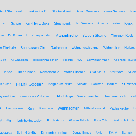
errit Starczewski
Tankwart a.D.
Glocken-Horst
Simon Meienreis
Pirmin Sedlmeir
Tom
Boxen
Schule
Karl-Heinz Böke
Steampunk
Jan Wessels
Abacus Theater
Kiosk
Marienkirche
Steven Sloane
hum
Dr. Rosenthal
Kniespezialist
Thorsten Kock
r Trinkhalle
Sparkassen-Giro
Radrennen
Wohnungssiedlung
Wohnkultur
Norbert 
1848
Ali Chaaban
Toilettenhäuschen
Toilette
WC
Schwanenmarkt
Andreas Halwer
Tattoo
Jürgen Klopp
Meisterschale
Martin Hüschen
Olaf Kraus
Star Wars
Spiel
Frank Goosen
eldhusen
Bergbaumuseum
Schafe
Lämmer
Bauern
St. Vinze
rungsrecht und humanitäres Völkerrecht
Flüchtlinge
Wärterhäuschen
Rechener Park
Par
Weihnachten
ik
Hochwasser
Ruhr
Kemnade
Mittelaltermarkt
Pauluskirche
H
ionalliga
Lohrheidestadion
Frank Huber
Werner Scholz
Farat Toku
Adrian Schneide
acutalua
Selim Gündüz
Drusenbergschule
Jonas Ermes
Aktion
KA.-A
Banksy