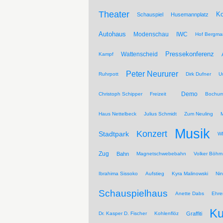
Theater
Ko
Schauspiel
Husemannplatz
Autohaus
Modenschau
IWC
Hof Bergma
Pressekonferenz
Wattenscheid
Kampf
Peter Neururer
Ruhrpott
Dirk Dufner
U
Demo
Christoph Schipper
Freizeit
Bochum
Haus Nettelbeck
Julius Schmidt
Zum Neuling
Musik
Konzert
Stadtpark
WD
Zug
Bahn
Magnetschwebebahn
Volker Böhm
Ibrahima Sissoko
Aufstieg
Kyra Malinowski
Ni
Schauspielhaus
Anette Dabs
Ehre
Ku
Dr. Kasper D. Fischer
Kohlenflöz
Graffiti