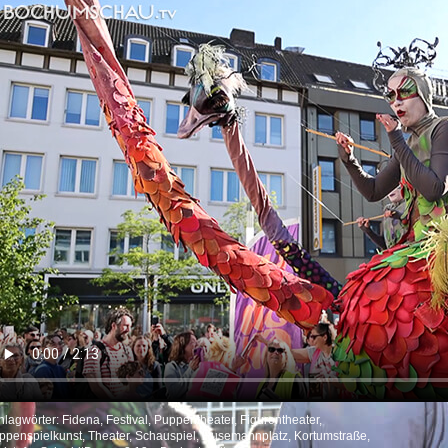
hlagwörter:
Fidena
,
Festival
,
Puppentheater
,
Figurentheater
,
ppenspielkunst
,
Theater
,
Schauspiel
,
Husemannplatz
,
Kortumstraße
,