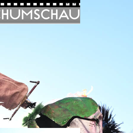
«
»
CHUMSCHAU