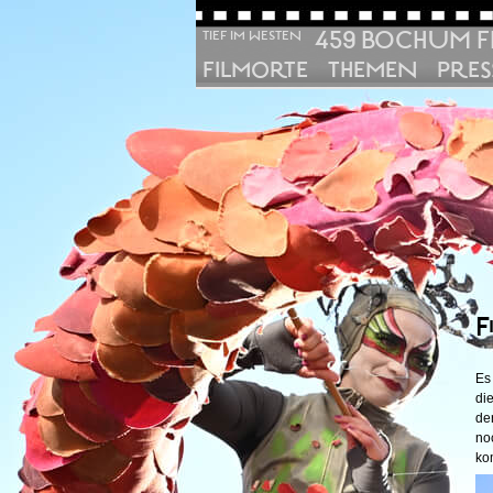
459 BOCHUM F
TIEF IM WESTEN
FILMORTE
THEMEN
PRES
F
Es
di
de
no
ko