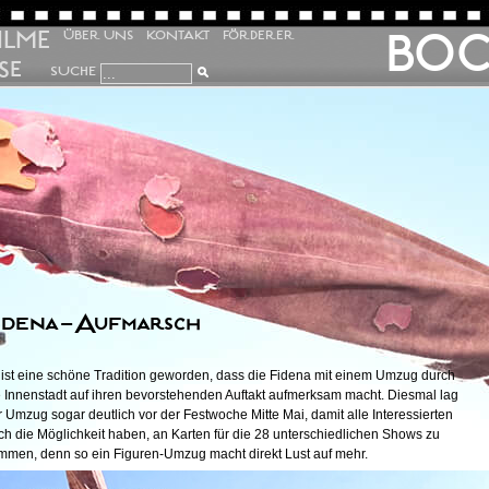
ILME
BO
ÜBER UNS
KONTAKT
FÖRDERER
SE
SUCHE
idena-Aufmarsch
 ist eine schöne Tradition geworden, dass die Fidena mit einem Umzug durch
e Innenstadt auf ihren bevorstehenden Auftakt aufmerksam macht. Diesmal lag
r Umzug sogar deutlich vor der Festwoche Mitte Mai, damit alle Interessierten
ch die Möglichkeit haben, an Karten für die 28 unterschiedlichen Shows zu
mmen, denn so ein Figuren-Umzug macht direkt Lust auf mehr.