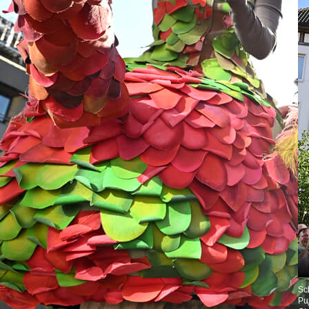
Sc
Pu