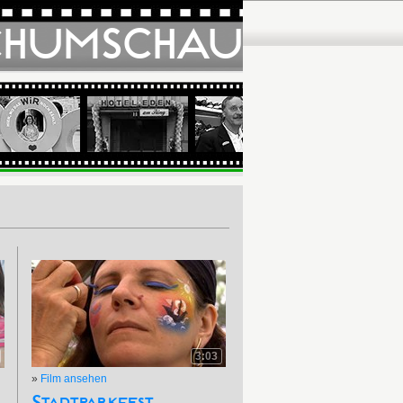
CHUMSCHAU
3:03
»
Film ansehen
Stadtparkfest