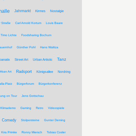
halle
Jahrmarkt
Kirmes
Nostalgie
r Straße
Carl Arnold Kortum
Louis Baare
Timo Lichte
Foodsharing Bochum
auernhof
Günther Pohl
Hans Walitza
Tanz
banatix
Street Art
Urban Artistic
Radsport
rban Art
Königsallee
Nordring
lla-Platz
Bürgerforum
Bürgerkonferenz
tung on Tour
Jens Gottschau
Klimademo
Gaming
Retro
Videospiele
Comedy
Stolpersteine
Gunter Deming
Kira Primke
Ronny Miersch
Tobias Cosler