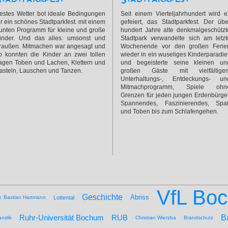
estes Wetter bot ideale Bedingungen
Seit einem Vierteljahrhundert wird e
ür ein schönes Stadtparkfest. mit einem
gefeiert, das Stadtparkfest. Der übe
unten Programm für kleine und große
hundert Jahre alte denkmalgeschützt
inder. Und das alles: umsonst und
Stadtpark verwandelte sich am letzt
raußen. Mitmachen war angesagt und
Wochenende vor den großen Ferie
o konnten die Kinder an zwei tollen
wieder in ein wuseliges Kinderparadie
agen Toben und Lachen, Klettern und
und begeisterte seine kleinen un
asteln, Lauschen und Tanzen.
großen Gäste mit vielfältige
Unterhaltungs-, Entdeckungs- un
Mitmachprogramm, Spiele ohn
Grenzen für jeden jungen Erdenbürger
Spannendes, Faszinierendes, Spa
und Toben bis zum Schlafengehen.
VfL Bo
Geschichte
Abriss
r. Bastian Hartmann
Lottental
B
Ruhr-Universität Bochum
RUB
nslik
Christian Wierzba
Brandschutz