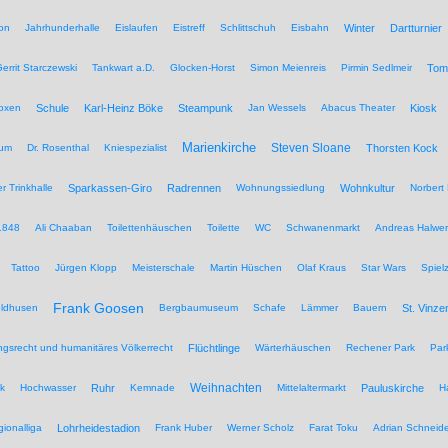
on
Jahrhunderhalle
Eislaufen
Eistreff
Schlittschuh
Eisbahn
Winter
Dartturnier
errit Starczewski
Tankwart a.D.
Glocken-Horst
Simon Meienreis
Pirmin Sedlmeir
Tom
Boxen
Schule
Karl-Heinz Böke
Steampunk
Jan Wessels
Abacus Theater
Kiosk
Marienkirche
Steven Sloane
hum
Dr. Rosenthal
Kniespezialist
Thorsten Kock
r Trinkhalle
Sparkassen-Giro
Radrennen
Wohnungssiedlung
Wohnkultur
Norbert 
1848
Ali Chaaban
Toilettenhäuschen
Toilette
WC
Schwanenmarkt
Andreas Halwer
Tattoo
Jürgen Klopp
Meisterschale
Martin Hüschen
Olaf Kraus
Star Wars
Spiel
Frank Goosen
eldhusen
Bergbaumuseum
Schafe
Lämmer
Bauern
St. Vinze
rungsrecht und humanitäres Völkerrecht
Flüchtlinge
Wärterhäuschen
Rechener Park
Par
Weihnachten
ik
Hochwasser
Ruhr
Kemnade
Mittelaltermarkt
Pauluskirche
H
ionalliga
Lohrheidestadion
Frank Huber
Werner Scholz
Farat Toku
Adrian Schneide