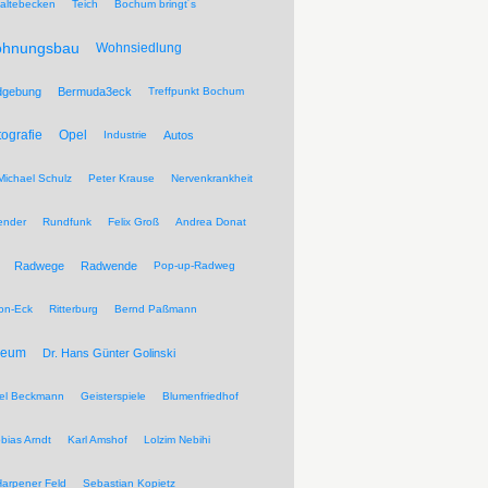
altebecken
Teich
Bochum bringt´s
hnungsbau
Wohnsiedlung
dgebung
Bermuda3eck
Treffpunkt Bochum
tografie
Opel
Industrie
Autos
Michael Schulz
Peter Krause
Nervenkrankheit
ender
Rundfunk
Felix Groß
Andrea Donat
Radwege
Radwende
Pop-up-Radweg
on-Eck
Ritterburg
Bernd Paßmann
seum
Dr. Hans Günter Golinski
el Beckmann
Geisterspiele
Blumenfriedhof
bias Arndt
Karl Amshof
Lolzim Nebihi
Harpener Feld
Sebastian Kopietz