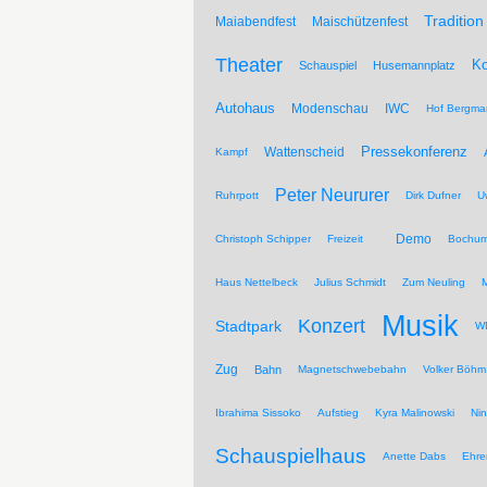
Tradition
Maiabendfest
Maischützenfest
Theater
Ko
Schauspiel
Husemannplatz
Autohaus
Modenschau
IWC
Hof Bergma
Pressekonferenz
Wattenscheid
Kampf
Peter Neururer
Ruhrpott
Dirk Dufner
U
Demo
Christoph Schipper
Freizeit
Bochum
Haus Nettelbeck
Julius Schmidt
Zum Neuling
Musik
Konzert
Stadtpark
WD
Zug
Bahn
Magnetschwebebahn
Volker Böhm
Ibrahima Sissoko
Aufstieg
Kyra Malinowski
Ni
Schauspielhaus
Anette Dabs
Ehre