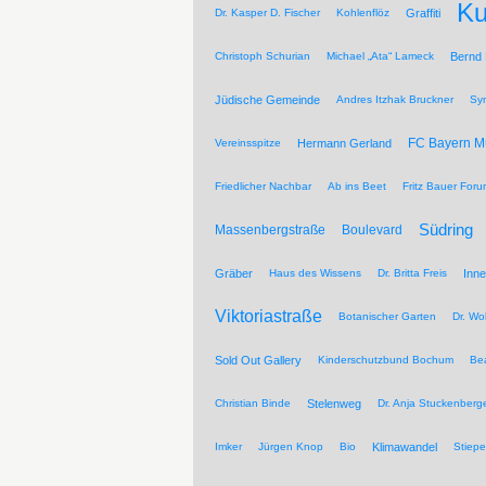
Ku
Dr. Kasper D. Fischer
Kohlenflöz
Graffiti
Christoph Schurian
Michael „Ata“ Lameck
Bernd
Jüdische Gemeinde
Andres Itzhak Bruckner
Sy
FC Bayern 
Vereinsspitze
Hermann Gerland
Friedlicher Nachbar
Ab ins Beet
Fritz Bauer For
Südring
Massenbergstraße
Boulevard
Gräber
Haus des Wissens
Dr. Britta Freis
Inne
Viktoriastraße
Botanischer Garten
Dr. Wo
Sold Out Gallery
Kinderschutzbund Bochum
Be
Christian Binde
Stelenweg
Dr. Anja Stuckenberg
Imker
Jürgen Knop
Bio
Klimawandel
Stiepe