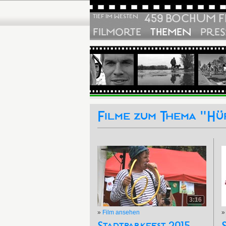
459 BOCHUM F
TIEF IM WESTEN
FILMORTE
THEMEN
PRES
Filme zum Thema "Hü
3:16
»
Film ansehen
Stadtparkfest 2015