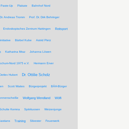
Paste-Up
Plakate
Bahnhof Nord
 Dr. Andreas Tromm
Prof. Dr. Dirk Behringer
Endoskopisches Zentrum Hattingen
Reitsport
nitiative
Bärbel Kube
Astrid Pletz
n
Katharina Mraz
Johanna Löwen
ochum-Nord 1975 e.V.
Hermann Erver
Dr. Ottilie Scholz
Detlev Hubert
pen
Scott Waites
Bürgerprojekt
BÄH-Bürger
Sonnenscheiße
Wolfgang Wendland
Wölfi
Schulte Kemna
Spitrituosen
Weizenjunge
Bastians
Training
Silvester
Feuerwerk