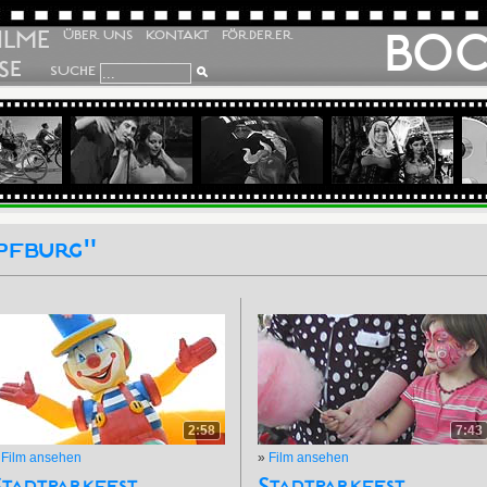
ILME
BO
ÜBER UNS
KONTAKT
FÖRDERER
SE
SUCHE
pfburg"
2:58
7:43
»
Film ansehen
»
Film ansehen
Stadtparkfest
Stadtparkfest