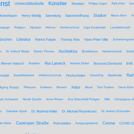
nst
Künstler
Universitätsstraße
Streetart
Philipp Unger
Ralf d'Atri
Uni
Stadion
 Kreienbaum
Henry Wahlig
Sammlung
Saisoneröffnung
Matus Bero
F
nagoge
Religion
Alpakas
Hühner
Herdenschutz
Inga Koralewski
Landwirtschaft
Literatur
München
Patrick Fabian
Thomas Reis
Hans-Peter Villis
Schrebengarte
Architektur
um
Dr. Irmtrud Wojak
Rainer Tönnes
Brutalismus
Havkenscheid
Stadt
Ata Lameck
Werner Hansch
Stadtion
Norbert Dickel
Borussia Dortmund
BVB
Rat
nstadt
Stadtbibliothek
Volkshochschule
Hochschulen
UniverCity
Markthalle
Natur
lfgang Stuppy
Pflanzen
Kakteen
Blumen
Mural
Tom Trasher
Denis Klatt
ate Schwarze
Nicole Quade
Anne Rosen
Eva Strausfeld-Fürtges
Hilfe
Compagnia di
er
Gabriele Spork
Dr. Manfred Keller
Dr. Michael Rosenkranz
Dr. Hubert Schneider
Castroper Straße
Corona
ler Blüte
Ruhrstadion
Ausgangssperre
COVID-1