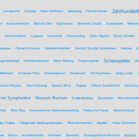
Jahrhundert
Landgericht
Ostring
Oliver Hoffmann
Westring
Viktoria-Karree
er
Autobahnkirche
Michael Otto
Epiphanias
Dorstener Straße
Kortumpark
Wittene
Jahresrückblick
Cartoon
Cartoonist
Foodsharing
Vivien Illigens
Ronny Schäfer
mmingen
Clemens Kreuzer
Stadtteil-Historiker
Heinrich Schulte Uemmingen
Historie
B
Schauspieler
iegerdenkmal
Soldatendenkmal
Dieter Maiweg
Puppenspieler
Ur
Bildhauer
Christoph Platz
Holzskulpturen
Skulpturen
Tim Kaufmann
Helga Linke
U
Noubar Akopian
Jens Kolpatzig
Dariusz Wosz
Trainer
Offene Gesellschaft
Hans-Scha
Museum Bochum
mer Symphoniker
Freilichtbühne
Orchester
Materialverwal
Ruhr
Ruhr Ding
Hanseatischen Materialverwaltung
Fridays for Future
fridaysforfuture
lko Traber
Fliegender Weihnachtsmann
Weihnachtsengel
Rentier
Helge Schneider
all
Airbus
raumlaborberlin
Architekt
Spamalot
Schauspielhaus Bochum
Musical