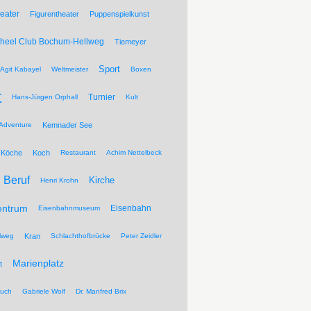
eater
Figurentheater
Puppenspielkunst
Wheel Club Bochum-Hellweg
Tiemeyer
Sport
Agit Kabayel
Weltmeister
Boxen
t
Turnier
Hans-Jürgen Orphall
Kult
Adventure
Kemnader See
Köche
Koch
Restaurant
Achim Nettelbeck
Beruf
Kirche
Henri Krohn
entrum
Eisenbahn
Eisenbahnmuseum
lweg
Kran
Schlachthofbrücke
Peter Zeidler
Marienplatz
t
ruch
Gabriele Wolf
Dr. Manfred Brix