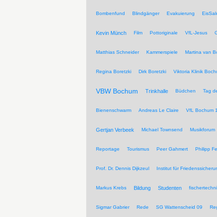
Bombenfund
Blindgänger
Evakuierung
EisSal
Kevin Münch
Film
Pottoriginale
VfL-Jesus
G
Matthias Schneider
Kammerspiele
Martina van 
Regina Boretzki
Dirk Boretzki
Viktoria Klinik Boc
VBW Bochum
Trinkhalle
Büdchen
Tag de
Bienenschwarm
Andreas Le Claire
VfL Bochum 
Gertjan Verbeek
Michael Townsend
Musikforum
Reportage
Tourismus
Peer Gahmert
Philipp F
Prof. Dr. Dennis Dijkzeul
Institut für Friedenssiche
Markus Krebs
Bildung
Studenten
fischertechn
Sigmar Gabrier
Rede
SG Wattenscheid 09
Reg