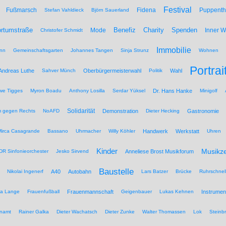
Festival
Fußmarsch
Fidena
Puppenth
Stefan Vahldieck
Björn Sauerland
Benefiz
Spenden
rtumstraße
Mode
Charity
Inner 
Christofer Schmidt
Immobilie
nn
Gemeinschaftsgarten
Johannes Tangen
Sinja Strunz
Wohnen
Portrai
Andreas Luthe
Sahver Münch
Oberbürgermeisterwahl
Politik
Wahl
we Tigges
Myron Boadu
Anthony Losilla
Serdar Yüksel
Dr. Hans Hanke
Minigolf
Solidarität
 gegen Rechts
NoAFD
Demonstration
Dieter Hecking
Gastronomie
Mirca Casagrande
Bassano
Uhrmacher
Willy Köhler
Handwerk
Werkstatt
Uhren
Kinder
Musikz
R Sinfonieorchester
Jesko Sirvend
Anneliese Brost Musikforum
Baustelle
Nikolai Ingenerf
A40
Autobahn
Lars Batzer
Brücke
Ruhrschnel
na Lange
Frauenfußball
Frauenmannschaft
Geigenbauer
Lukas Kehnen
Instrumen
namt
Rainer Galka
Dieter Wachatsch
Dieter Zunke
Walter Thomassen
Lok
Steinb