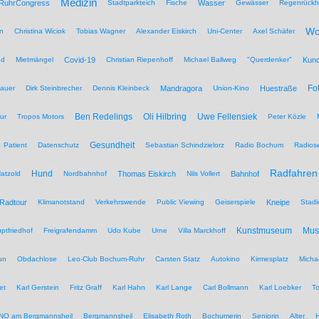
Medizin
RuhrCongress
Stadtparkteich
Fische
Wasser
Gewässer
Regenrückh
Wo
n
Christina Wiciok
Tobias Wagner
Alexander Eiskirch
Uni-Center
Axel Schäfer
nd
Mietmängel
Covid-19
Christian Riepenhoff
Michael Ballweg
"Querdenker"
Kun
Fo
auer
Dirk Steinbrecher
Dennis Kleinbeck
Mandragora
Union-Kino
Huestraße
Ben Redelings
Oli Hilbring
Uwe Fellensiek
ur
Tropos Motors
Peter Közle
Gesundheit
Patient
Datenschutz
Sebastian Schindzielorz
Radio Bochum
Radios
Radfahren
Hund
atzold
Nordbahnhof
Thomas Eiskirch
Nils Vollert
Bahnhof
Radtour
Klimanotstand
Verkehrswende
Public Viewing
Geiserspiele
Kneipe
Stadi
Kunstmuseum
Mu
ptfriedhof
Freigrafendamm
Udo Kube
Urne
Villa Marckhoff
un
Obdachlose
Leo-Club Bochum-Ruhr
Carsten Statz
Autokino
Kirmesplatz
Micha
et
Karl Gerstein
Fritz Graff
Karl Hahn
Karl Lange
Carl Bollmann
Karl Loebker
To
NO am Bergmannsheil
Bergmannsheil
Elisabeth Roth
Bochumerin
Seniorin
Alter