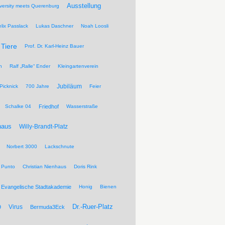
Ausstellung
versity meets Querenburg
elix Passlack
Lukas Daschner
Noah Loosli
Tiere
Prof. Dr. Karl-Heinz Bauer
n
Ralf „Ralle“ Ender
Kleingartenverein
Jubiläum
Picknick
700 Jahre
Feier
Schalke 04
Friedhof
Wasserstraße
haus
Willy-Brandt-Platz
Norbert 3000
Lackschnute
 Punto
Christian Nienhaus
Doris Rink
Evangelische Stadtakademie
Honig
Bienen
Dr.-Ruer-Platz
Virus
9
Bermuda3Eck