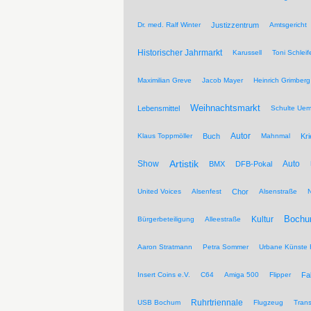
Dr. med. Ralf Winter
Justizzentrum
Amtsgericht
Historischer Jahrmarkt
Karussell
Toni Schleif
Maximilian Greve
Jacob Mayer
Heinrich Grimberg
Weihnachtsmarkt
Lebensmittel
Schulte Ue
Autor
Klaus Toppmöller
Buch
Mahnmal
Kr
Artistik
Show
Auto
BMX
DFB-Pokal
United Voices
Alsenfest
Chor
Alsenstraße
Kultur
Bochu
Bürgerbeteiligung
Alleestraße
Aaron Stratmann
Petra Sommer
Urbane Künste 
Insert Coins e.V.
C64
Amiga 500
Flipper
Fa
Ruhrtriennale
USB Bochum
Flugzeug
Trans