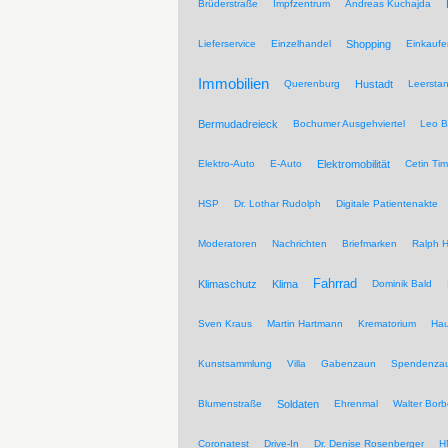
Brüderstraße
Impfzentrum
Andreas Kuchajda
Lieferservice
Einzelhandel
Shopping
Einkaufe
Immobilien
Querenburg
Hustadt
Leersta
Bermudadreieck
Bochumer Ausgehviertel
Leo B
Elektro-Auto
E-Auto
Elektromobilität
Cetin Tim
HSP
Dr. Lothar Rudolph
Digitale Patientenakte
Moderatoren
Nachrichten
Briefmarken
Ralph H
Fahrrad
Klimaschutz
Klima
Dominik Bald
Sven Kraus
Martin Hartmann
Krematorium
Hau
Kunstsammlung
Villa
Gabenzaun
Spendenza
Blumenstraße
Soldaten
Ehrenmal
Walter Borb
Coronatest
Drive-In
Dr. Denise Rosenberger
H