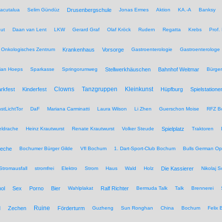
acutalua
Selim Gündüz
Drusenbergschule
Jonas Ermes
Aktion
KA.-A
Banksy
ut
Daan van Lent
LKW
Gerard Graf
Olaf Kröck
Rudern
Regatta
Krebs
Prof.
Onkologisches Zentrum
Krankenhaus
Vorsorge
Gastroenterologie
Gastroenterologe
tian Hoeps
Sparkasse
Springorumweg
Stellwerkhäuschen
Bahnhof Weitmar
Bürgeri
Clowns
Tanzgruppen
Kleinkunst
rkfest
Kinderfest
Hüpfburg
Spielstatione
stLichtTor
DaF
Mariana Carminatti
Laura Wilson
Li Zhen
Guerschon Moise
RFZ B
eldrache
Heinz Krautwurst
Renate Krautwurst
Volker Steude
Spielplatz
Traktoren
eche
Bochumer Bürger Gilde
Vfl Bochum
1. Dart-Sport-Club Bochum
Bulls German O
Stromausfall
stromfrei
Elektro
Strom
Haus
Wald
Holz
Die Kassierer
Nikolaj 
ol
Sex
Porno
Bier
Wahlplakat
Ralf Richter
Bermuda Talk
Talk
Brennerei
Ruine
d
Zechen
Förderturm
Guzheng
Sun Ronghan
China
Bochum
Felix 