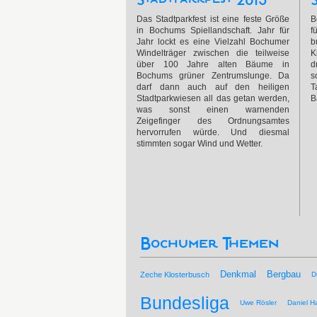
Das Stadtparkfest ist eine feste Größe
B
in Bochums Spiellandschaft. Jahr für
f
Jahr lockt es eine Vielzahl Bochumer
b
Windelträger zwischen die teilweise
K
über 100 Jahre alten Bäume in
d
Bochums grüner Zentrumslunge. Da
s
darf dann auch auf den heiligen
T
Stadtparkwiesen all das getan werden,
B
was sonst einen warnenden
Zeigefinger des Ordnungsamtes
hervorrufen würde. Und diesmal
stimmten sogar Wind und Wetter.
Bochumer Themen
Bergbau
Denkmal
Zeche Klosterbusch
D
Bundesliga
Uwe Rösler
Daniel Ha