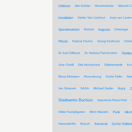
Oldtimer
Dirk Krühler
Henrichshütte
Malcolm C
Installation
Atelier Van Lieshout
Joep van Liesho
Spendenaktion
Ruhrtal
Augusta
Onkologie
Pferde
Patricia Fischer
Georg Kosthorst
Chris
Dr. Axel Gillhaus
Dr. Hartmut Fahnenstich
Stadtpa
Jose Chielli
Dirk Hochscheid
Oldtimermeile
Kun
Mona Kleimann
Renovierung
Andre Feller
Spi
Jan Simunek
SAGA
Michael Sadler
Rock
Z
Stadtwerke Bochum
Appolonia-Pfaus-Park
Volker Kampfgarten
Mitch Maestro
Punk
Alkoh
Hasenpfeffer
Brauch
Karneval
Zeche Hollan