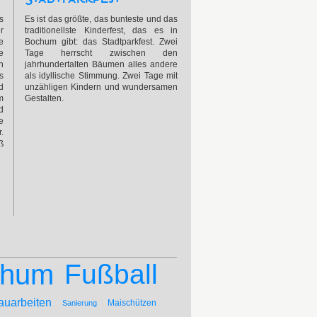
s
Es ist das größte, das bunteste und das
r
traditionellste Kinderfest, das es in
e
Bochum gibt: das Stadtparkfest. Zwei
e
Tage herrscht zwischen den
n
jahrhundertalten Bäumen alles andere
s
als idyllische Stimmung. Zwei Tage mit
d
unzähligen Kindern und wundersamen
m
Gestalten.
d
e
.
ß
chum
Fußball
auarbeiten
Maischützen
Sanierung