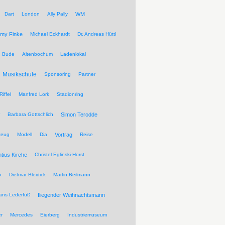
Dart
London
Ally Pally
WM
my Finke
Michael Eckhardt
Dr. Andreas Hüttl
Bude
Altenbochum
Ladenlokal
Musikschule
Sponsoring
Partner
Riffel
Manfred Lork
Stadionring
Barbara Gottschlich
Simon Terodde
zeug
Modell
Dia
Vortrag
Reise
ntius Kirche
Christel Eglinski-Horst
k
Dietmar Bleidick
Martin Beilmann
ans Lederfuß
fliegender Weihnachtsmann
r
Mercedes
Eierberg
Industriemuseum