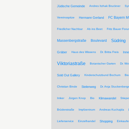
Jüdische Gemeinde
Andres Itzhak Bruckner
Sy
FC Bayern 
Vereinsspitze
Hermann Gerland
Friedlicher Nachbar
Ab ins Beet
Fritz Bauer For
Südring
Massenbergstraße
Boulevard
Gräber
Haus des Wissens
Dr. Britta Freis
Inne
Viktoriastraße
Botanischer Garten
Dr. Wo
Sold Out Gallery
Kinderschutzbund Bochum
Be
Christian Binde
Stelenweg
Dr. Anja Stuckenberg
Imker
Jürgen Knop
Bio
Klimawandel
Stiepe
Brüderstraße
Impfzentrum
Andreas Kuchajda
Lieferservice
Einzelhandel
Shopping
Einkaufe