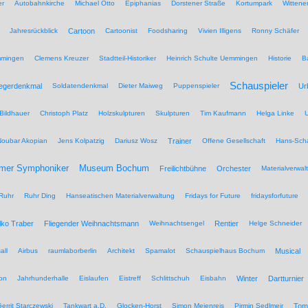
er
Autobahnkirche
Michael Otto
Epiphanias
Dorstener Straße
Kortumpark
Wittene
Jahresrückblick
Cartoon
Cartoonist
Foodsharing
Vivien Illigens
Ronny Schäfer
mmingen
Clemens Kreuzer
Stadtteil-Historiker
Heinrich Schulte Uemmingen
Historie
B
Schauspieler
iegerdenkmal
Soldatendenkmal
Dieter Maiweg
Puppenspieler
Ur
Bildhauer
Christoph Platz
Holzskulpturen
Skulpturen
Tim Kaufmann
Helga Linke
U
Noubar Akopian
Jens Kolpatzig
Dariusz Wosz
Trainer
Offene Gesellschaft
Hans-Scha
Museum Bochum
mer Symphoniker
Freilichtbühne
Orchester
Materialverwal
Ruhr
Ruhr Ding
Hanseatischen Materialverwaltung
Fridays for Future
fridaysforfuture
lko Traber
Fliegender Weihnachtsmann
Weihnachtsengel
Rentier
Helge Schneider
all
Airbus
raumlaborberlin
Architekt
Spamalot
Schauspielhaus Bochum
Musical
on
Jahrhunderhalle
Eislaufen
Eistreff
Schlittschuh
Eisbahn
Winter
Dartturnier
errit Starczewski
Tankwart a.D.
Glocken-Horst
Simon Meienreis
Pirmin Sedlmeir
Tom