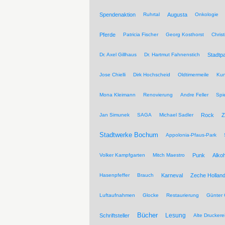
Spendenaktion
Ruhrtal
Augusta
Onkologie
Pferde
Patricia Fischer
Georg Kosthorst
Chris
Dr. Axel Gillhaus
Dr. Hartmut Fahnenstich
Stadtpa
Jose Chielli
Dirk Hochscheid
Oldtimermeile
Kun
Mona Kleimann
Renovierung
Andre Feller
Spi
Jan Simunek
SAGA
Michael Sadler
Rock
Z
Stadtwerke Bochum
Appolonia-Pfaus-Park
Volker Kampfgarten
Mitch Maestro
Punk
Alkoh
Hasenpfeffer
Brauch
Karneval
Zeche Hollan
Luftaufnahmen
Glocke
Restaurierung
Günter 
Bücher
Lesung
Schriftsteller
Alte Druckere