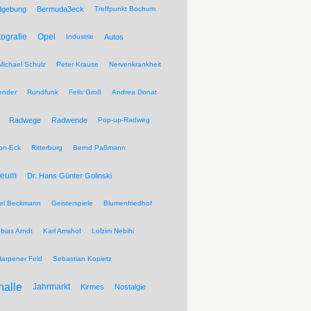
dgebung
Bermuda3eck
Treffpunkt Bochum
tografie
Opel
Industrie
Autos
Michael Schulz
Peter Krause
Nervenkrankheit
ender
Rundfunk
Felix Groß
Andrea Donat
Radwege
Radwende
Pop-up-Radweg
on-Eck
Ritterburg
Bernd Paßmann
seum
Dr. Hans Günter Golinski
el Beckmann
Geisterspiele
Blumenfriedhof
bias Arndt
Karl Amshof
Lolzim Nebihi
Harpener Feld
Sebastian Kopietz
halle
Jahrmarkt
Kirmes
Nostalgie