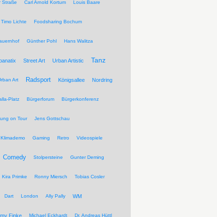
r Straße
Carl Arnold Kortum
Louis Baare
Timo Lichte
Foodsharing Bochum
auernhof
Günther Pohl
Hans Walitza
Tanz
banatix
Street Art
Urban Artistic
Radsport
rban Art
Königsallee
Nordring
lla-Platz
Bürgerforum
Bürgerkonferenz
tung on Tour
Jens Gottschau
Klimademo
Gaming
Retro
Videospiele
Comedy
Stolpersteine
Gunter Deming
Kira Primke
Ronny Miersch
Tobias Cosler
Dart
London
Ally Pally
WM
my Finke
Michael Eckhardt
Dr. Andreas Hüttl