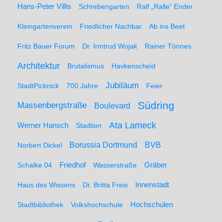
Hans-Peter Villis
Schrebengarten
Ralf „Ralle“ Ender
Kleingartenverein
Friedlicher Nachbar
Ab ins Beet
Fritz Bauer Forum
Dr. Irmtrud Wojak
Rainer Tönnes
Architektur
Brutalismus
Havkenscheid
Jubiläum
StadtPicknick
700 Jahre
Feier
Südring
Massenbergstraße
Boulevard
Ata Lameck
Werner Hansch
Stadtion
Borussia Dortmund
BVB
Norbert Dickel
Friedhof
Gräber
Schalke 04
Wasserstraße
Haus des Wissens
Dr. Britta Freis
Innenstadt
Hochschulen
Stadtbibliothek
Volkshochschule