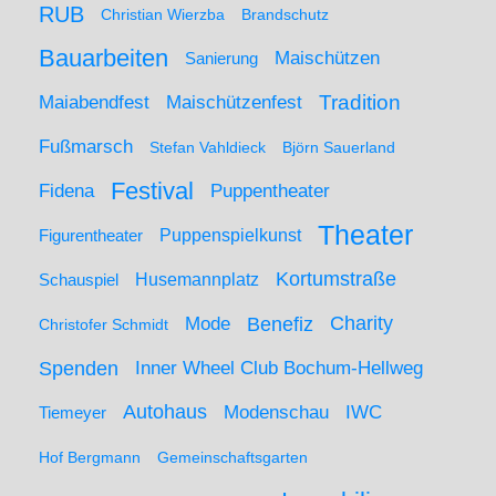
RUB
Christian Wierzba
Brandschutz
Bauarbeiten
Maischützen
Sanierung
Maiabendfest
Maischützenfest
Tradition
Fußmarsch
Stefan Vahldieck
Björn Sauerland
Festival
Puppentheater
Fidena
Theater
Figurentheater
Puppenspielkunst
Kortumstraße
Husemannplatz
Schauspiel
Mode
Charity
Benefiz
Christofer Schmidt
Spenden
Inner Wheel Club Bochum-Hellweg
Autohaus
IWC
Modenschau
Tiemeyer
Hof Bergmann
Gemeinschaftsgarten