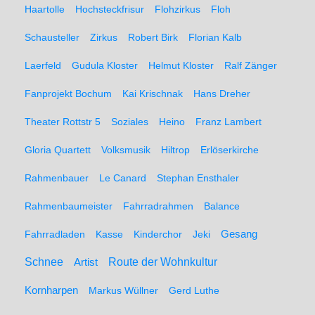
Haartolle
Hochsteckfrisur
Flohzirkus
Floh
Schausteller
Zirkus
Robert Birk
Florian Kalb
Laerfeld
Gudula Kloster
Helmut Kloster
Ralf Zänger
Fanprojekt Bochum
Kai Krischnak
Hans Dreher
Theater Rottstr 5
Soziales
Heino
Franz Lambert
Gloria Quartett
Volksmusik
Hiltrop
Erlöserkirche
Rahmenbauer
Le Canard
Stephan Ensthaler
Rahmenbaumeister
Fahrradrahmen
Balance
Gesang
Fahrradladen
Kasse
Kinderchor
Jeki
Schnee
Route der Wohnkultur
Artist
Kornharpen
Markus Wüllner
Gerd Luthe