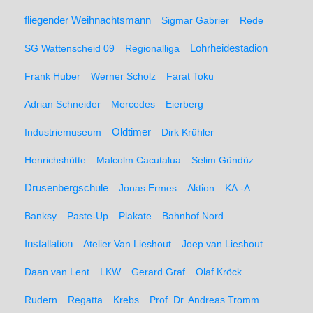
fliegender Weihnachtsmann
Sigmar Gabrier
Rede
SG Wattenscheid 09
Regionalliga
Lohrheidestadion
Frank Huber
Werner Scholz
Farat Toku
Adrian Schneider
Mercedes
Eierberg
Oldtimer
Industriemuseum
Dirk Krühler
Henrichshütte
Malcolm Cacutalua
Selim Gündüz
Drusenbergschule
Jonas Ermes
Aktion
KA.-A
Banksy
Paste-Up
Plakate
Bahnhof Nord
Installation
Atelier Van Lieshout
Joep van Lieshout
Daan van Lent
LKW
Gerard Graf
Olaf Kröck
Rudern
Regatta
Krebs
Prof. Dr. Andreas Tromm