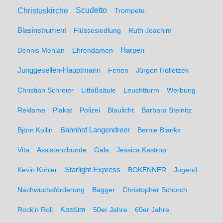
Christuskirche
Scudetto
Trompete
Blasinstrument
Flüssesiedlung
Ruth Joachim
Dennis Mehlan
Ehrendamen
Harpen
Junggesellen-Hauptmann
Ferien
Jürgen Holletzek
Christian Schreier
Litfaßsäule
Leuchtturm
Werbung
Reklame
Plakat
Polizei
Blaulicht
Barbara Steinitz
Björn Kollin
Bahnhof Langendreer
Bernie Blanks
Vita
Assistenzhunde
Gala
Jessica Kastrop
Kevin Köhler
Starlight Express
BOKENNER
Jugend
Nachwuchsförderung
Bagger
Christopher Schorch
Rock'n Roll
Kostüm
50er Jahre
60er Jahre