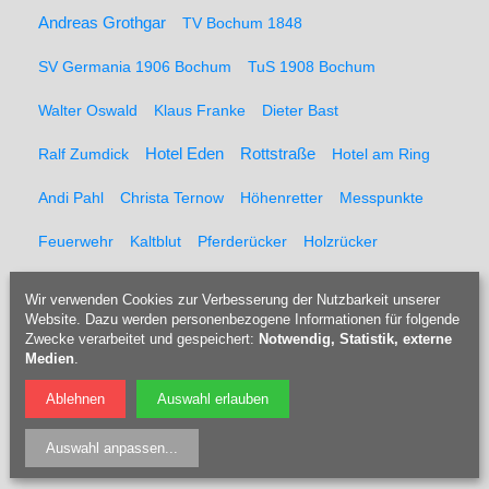
Andreas Grothgar
TV Bochum 1848
SV Germania 1906 Bochum
TuS 1908 Bochum
Walter Oswald
Klaus Franke
Dieter Bast
Rottstraße
Ralf Zumdick
Hotel Eden
Hotel am Ring
Andi Pahl
Christa Ternow
Höhenretter
Messpunkte
Feuerwehr
Kaltblut
Pferderücker
Holzrücker
Udo Berner
Förster
Marcel Müller
Pferd
Forst
Wir verwenden Cookies zur Verbesserung der Nutzbarkeit unserer
Website. Dazu werden personenbezogene Informationen für folgende
Tippelsberg
Jubiläumsfeier
Solidaritätsfest
Zwecke verarbeitet und gespeichert:
Notwendig, Statistik, externe
Medien
.
Rainer Einenkel
Hennes Bender
Fritz Eckenga
Ablehnen
Auswahl erlauben
Bücherei
Kaberettist
Flötenbau
Blockflötenbau
Auswahl anpassen
...
Doris Kulossa
Holzblasinstrumentenmacherin
Flöte