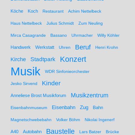
Koch
Köche
Restaurant
Achim Nettelbeck
Haus Nettelbeck
Julius Schmidt
Zum Neuling
Mirca Casagrande
Bassano
Uhrmacher
Willy Köhler
Beruf
Werkstatt
Handwerk
Uhren
Henri Krohn
Konzert
Stadtpark
Kirche
Musik
WDR Sinfonieorchester
Kinder
Jesko Sirvend
Musikzentrum
Anneliese Brost Musikforum
Zug
Eisenbahn
Eisenbahnmuseum
Bahn
Magnetschwebebahn
Volker Böhm
Nikolai Ingenerf
Baustelle
A40
Autobahn
Lars Batzer
Brücke