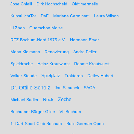
Jose Chielli
Dirk Hochscheid
Oldtimermeile
KunstLichtTor
DaF
Mariana Carminatti
Laura Wilson
Li Zhen
Guerschon Moise
RFZ Bochum-Nord 1975 e.V.
Hermann Erver
Mona Kleimann
Renovierung
Andre Feller
Spieldrache
Heinz Krautwurst
Renate Krautwurst
Spielplatz
Volker Steude
Traktoren
Detlev Hubert
Dr. Ottilie Scholz
Jan Simunek
SAGA
Zeche
Michael Sadler
Rock
Bochumer Bürger Gilde
Vfl Bochum
1. Dart-Sport-Club Bochum
Bulls German Open