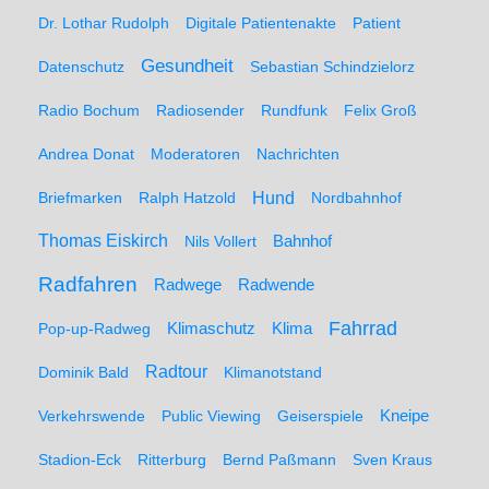
Dr. Lothar Rudolph
Digitale Patientenakte
Patient
Gesundheit
Datenschutz
Sebastian Schindzielorz
Radio Bochum
Radiosender
Rundfunk
Felix Groß
Andrea Donat
Moderatoren
Nachrichten
Hund
Briefmarken
Ralph Hatzold
Nordbahnhof
Thomas Eiskirch
Nils Vollert
Bahnhof
Radfahren
Radwege
Radwende
Fahrrad
Klimaschutz
Klima
Pop-up-Radweg
Radtour
Dominik Bald
Klimanotstand
Kneipe
Verkehrswende
Public Viewing
Geiserspiele
Stadion-Eck
Ritterburg
Bernd Paßmann
Sven Kraus