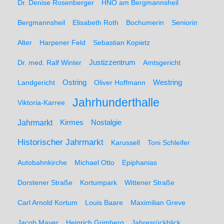
Dr. Denise Rosenberger
HNO am Bergmannsheil
Bergmannsheil
Elisabeth Roth
Bochumerin
Seniorin
Alter
Harpener Feld
Sebastian Kopietz
Dr. med. Ralf Winter
Justizzentrum
Amtsgericht
Ostring
Westring
Landgericht
Oliver Hoffmann
Jahrhunderthalle
Viktoria-Karree
Jahrmarkt
Kirmes
Nostalgie
Historischer Jahrmarkt
Karussell
Toni Schleifer
Autobahnkirche
Michael Otto
Epiphanias
Dorstener Straße
Kortumpark
Wittener Straße
Carl Arnold Kortum
Louis Baare
Maximilian Greve
Jacob Mayer
Heinrich Grimberg
Jahresrückblick