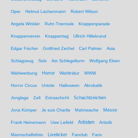
Oper
Helmut Lachenmann
Robert Wilson
Angela Winkler
Ruhr-Triennale
Knappenparade
Knappenverein
Knappentag
Ullrich Hillebrand
Edgar Fischer
Gottfried Zechel
Carl Palmer
Asia
Schlagzeug
Solo
Am Schlegelturm
Wolfgang Elsen
Wahlwerbung
Horror
Wahlträtur
WWW
Horror Circus
Untote
Halloween
Akrobatik
Schachtzeichen
Jonglage
Zelt
Extraschicht
Messe
Jona Kümper
Je suis Charlie
Mahnwache
Artisten
Frank Heinemann
Uwe Leifeld
Artistik
Liveticker
Mannschaftsfoto
Fanclub
Fans