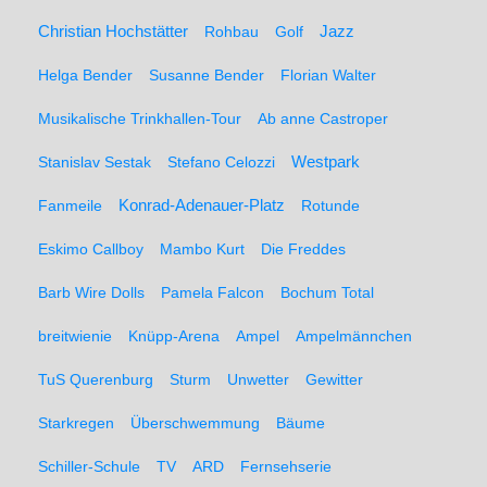
Christian Hochstätter
Rohbau
Golf
Jazz
Helga Bender
Susanne Bender
Florian Walter
Musikalische Trinkhallen-Tour
Ab anne Castroper
Stanislav Sestak
Stefano Celozzi
Westpark
Fanmeile
Konrad-Adenauer-Platz
Rotunde
Eskimo Callboy
Mambo Kurt
Die Freddes
Barb Wire Dolls
Pamela Falcon
Bochum Total
breitwienie
Knüpp-Arena
Ampel
Ampelmännchen
TuS Querenburg
Sturm
Unwetter
Gewitter
Starkregen
Überschwemmung
Bäume
Schiller-Schule
TV
ARD
Fernsehserie