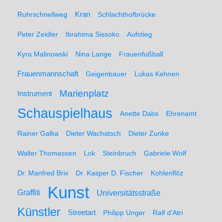
Ruhrschnellweg
Kran
Schlachthofbrücke
Peter Zeidler
Ibrahima Sissoko
Aufstieg
Kyra Malinowski
Nina Lange
Frauenfußball
Frauenmannschaft
Geigenbauer
Lukas Kehnen
Marienplatz
Instrument
Schauspielhaus
Anette Dabs
Ehrenamt
Rainer Galka
Dieter Wachatsch
Dieter Zunke
Walter Thomassen
Lok
Steinbruch
Gabriele Wolf
Dr. Manfred Brix
Dr. Kasper D. Fischer
Kohlenflöz
Kunst
Graffiti
Universitätsstraße
Künstler
Streetart
Philipp Unger
Ralf d'Atri