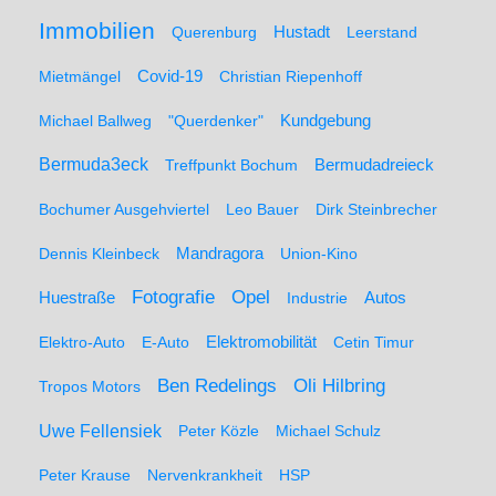
Immobilien
Hustadt
Querenburg
Leerstand
Mietmängel
Covid-19
Christian Riepenhoff
Michael Ballweg
"Querdenker"
Kundgebung
Bermuda3eck
Bermudadreieck
Treffpunkt Bochum
Bochumer Ausgehviertel
Leo Bauer
Dirk Steinbrecher
Dennis Kleinbeck
Mandragora
Union-Kino
Fotografie
Opel
Huestraße
Industrie
Autos
Elektro-Auto
E-Auto
Elektromobilität
Cetin Timur
Ben Redelings
Oli Hilbring
Tropos Motors
Uwe Fellensiek
Peter Közle
Michael Schulz
Peter Krause
Nervenkrankheit
HSP