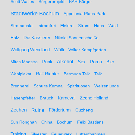
Scott Waites
Bürgerprojekt
BÄH-Bürger
Stadtwerke Bochum
Appolonia-Pfaus-Park
Stromausfall
stromfrei
Elektro
Strom
Haus
Wald
Holz
Die Kassierer
Nikolaj Sonnenscheiße
Wolfgang Wendland
Wölfi
Volker Kampfgarten
Alkohol
Mitch Maestro
Punk
Sex
Porno
Bier
Wahlplakat
Ralf Richter
Bermuda Talk
Talk
Brennerei
Schulte Kemna
Spitrituosen
Weizenjunge
Hasenpfeffer
Brauch
Karneval
Zeche Holland
Zechen
Ruine
Förderturm
Guzheng
Sun Ronghan
China
Bochum
Felix Bastians
Training
Silvester
Feuerwerk
Luftaufnahmen