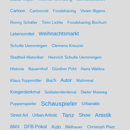
Cartoon
Cartoonist
Foodsharing
Vivien Illigens
Ronny Schäfer
Timo Lichte
Foodsharing Bochum
Weihnachtsmarkt
Lebensmittel
Schulte Uemmingen
Clemens Kreuzer
Stadtteil-Historiker
Heinrich Schulte Uemmingen
Historie
Bauernhof
Günther Pohl
Hans Walitza
Autor
Klaus Toppmöller
Buch
Mahnmal
Kriegerdenkmal
Soldatendenkmal
Dieter Maiweg
Schauspieler
Puppenspieler
Urbanatix
Artistik
Tanz
Show
Street Art
Urban Artistic
BMX
DFB-Pokal
Auto
Bildhauer
Christoph Platz