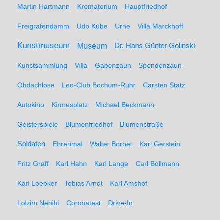
Martin Hartmann
Krematorium
Hauptfriedhof
Freigrafendamm
Udo Kube
Urne
Villa Marckhoff
Kunstmuseum
Museum
Dr. Hans Günter Golinski
Kunstsammlung
Villa
Gabenzaun
Spendenzaun
Obdachlose
Leo-Club Bochum-Ruhr
Carsten Statz
Autokino
Kirmesplatz
Michael Beckmann
Geisterspiele
Blumenfriedhof
Blumenstraße
Soldaten
Ehrenmal
Walter Borbet
Karl Gerstein
Fritz Graff
Karl Hahn
Karl Lange
Carl Bollmann
Karl Loebker
Tobias Arndt
Karl Amshof
Lolzim Nebihi
Coronatest
Drive-In