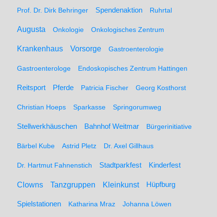
Spendenaktion
Prof. Dr. Dirk Behringer
Ruhrtal
Augusta
Onkologie
Onkologisches Zentrum
Krankenhaus
Vorsorge
Gastroenterologie
Gastroenterologe
Endoskopisches Zentrum Hattingen
Pferde
Reitsport
Patricia Fischer
Georg Kosthorst
Christian Hoeps
Sparkasse
Springorumweg
Stellwerkhäuschen
Bahnhof Weitmar
Bürgerinitiative
Bärbel Kube
Astrid Pletz
Dr. Axel Gillhaus
Stadtparkfest
Kinderfest
Dr. Hartmut Fahnenstich
Clowns
Tanzgruppen
Kleinkunst
Hüpfburg
Spielstationen
Katharina Mraz
Johanna Löwen