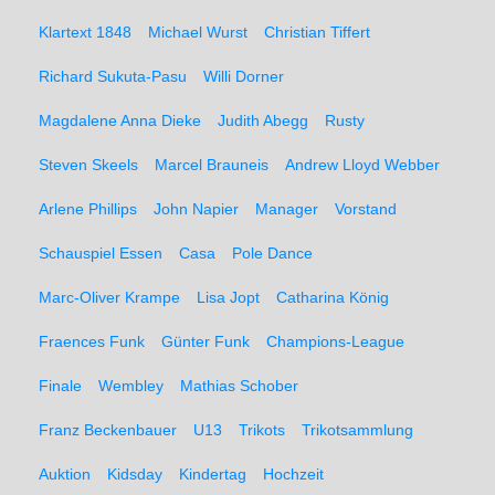
Klartext 1848
Michael Wurst
Christian Tiffert
Richard Sukuta-Pasu
Willi Dorner
Magdalene Anna Dieke
Judith Abegg
Rusty
Steven Skeels
Marcel Brauneis
Andrew Lloyd Webber
Arlene Phillips
John Napier
Manager
Vorstand
Schauspiel Essen
Casa
Pole Dance
Marc-Oliver Krampe
Lisa Jopt
Catharina König
Fraences Funk
Günter Funk
Champions-League
Finale
Wembley
Mathias Schober
Franz Beckenbauer
U13
Trikots
Trikotsammlung
Auktion
Kidsday
Kindertag
Hochzeit