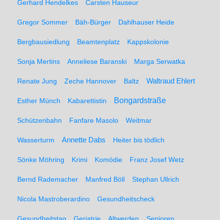
Gerhard Hendelkes
Carsten Hauseur
Gregor Sommer
Bäh-Bürger
Dahlhauser Heide
Bergbausiedlung
Beamtenplatz
Kappskolonie
Sonja Mertins
Anneliese Baranski
Marga Serwatka
Renate Jung
Zeche Hannover
Baltz
Waltraud Ehlert
Bongardstraße
Esther Münch
Kabarettistin
Schützenbahn
Fanfare Masolo
Weitmar
Annette Dabs
Wasserturm
Heiter bis tödlich
Sönke Möhring
Krimi
Komödie
Franz Josef Wetz
Bernd Rademacher
Manfred Böll
Stephan Ullrich
Nicola Mastroberardino
Gesundheitscheck
Gesundheitstag
Geriatrie
Altwerden
Senioren