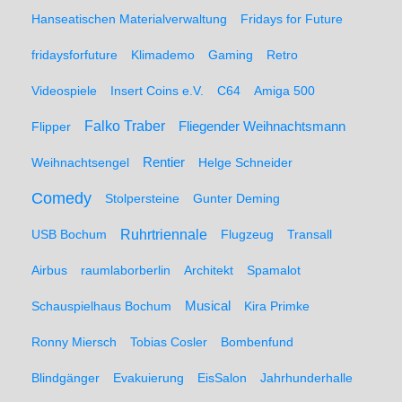
Hanseatischen Materialverwaltung
Fridays for Future
fridaysforfuture
Klimademo
Gaming
Retro
Videospiele
Insert Coins e.V.
C64
Amiga 500
Falko Traber
Flipper
Fliegender Weihnachtsmann
Weihnachtsengel
Rentier
Helge Schneider
Comedy
Stolpersteine
Gunter Deming
Ruhrtriennale
USB Bochum
Flugzeug
Transall
Airbus
raumlaborberlin
Architekt
Spamalot
Schauspielhaus Bochum
Musical
Kira Primke
Ronny Miersch
Tobias Cosler
Bombenfund
Blindgänger
Evakuierung
EisSalon
Jahrhunderhalle