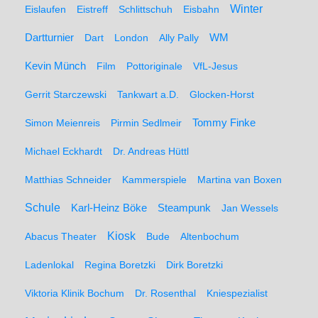
Winter
Eislaufen
Eistreff
Schlittschuh
Eisbahn
WM
Dartturnier
Dart
London
Ally Pally
Kevin Münch
Film
Pottoriginale
VfL-Jesus
Gerrit Starczewski
Tankwart a.D.
Glocken-Horst
Simon Meienreis
Pirmin Sedlmeir
Tommy Finke
Michael Eckhardt
Dr. Andreas Hüttl
Matthias Schneider
Kammerspiele
Martina van Boxen
Schule
Karl-Heinz Böke
Steampunk
Jan Wessels
Kiosk
Abacus Theater
Bude
Altenbochum
Ladenlokal
Regina Boretzki
Dirk Boretzki
Viktoria Klinik Bochum
Dr. Rosenthal
Kniespezialist