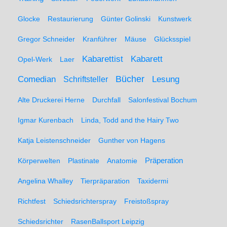
Glocke
Restaurierung
Günter Golinski
Kunstwerk
Gregor Schneider
Kranführer
Mäuse
Glücksspiel
Kabarett
Kabarettist
Opel-Werk
Laer
Comedian
Bücher
Lesung
Schriftsteller
Alte Druckerei Herne
Durchfall
Salonfestival Bochum
Igmar Kurenbach
Linda, Todd and the Hairy Two
Katja Leistenschneider
Gunther von Hagens
Präperation
Körperwelten
Plastinate
Anatomie
Angelina Whalley
Tierpräparation
Taxidermi
Richtfest
Schiedsrichterspray
Freistoßspray
Schiedsrichter
RasenBallsport Leipzig