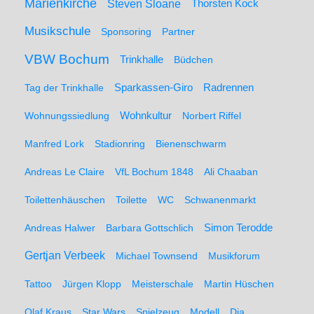
Marienkirche
Steven Sloane
Thorsten Kock
Musikschule
Sponsoring
Partner
VBW Bochum
Trinkhalle
Büdchen
Sparkassen-Giro
Radrennen
Tag der Trinkhalle
Wohnungssiedlung
Wohnkultur
Norbert Riffel
Manfred Lork
Stadionring
Bienenschwarm
Andreas Le Claire
VfL Bochum 1848
Ali Chaaban
Toilettenhäuschen
Toilette
WC
Schwanenmarkt
Simon Terodde
Andreas Halwer
Barbara Gottschlich
Gertjan Verbeek
Michael Townsend
Musikforum
Tattoo
Jürgen Klopp
Meisterschale
Martin Hüschen
Olaf Kraus
Star Wars
Spielzeug
Modell
Dia