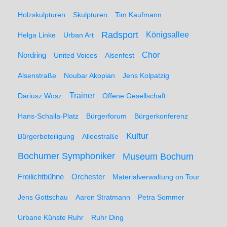
Holzskulpturen
Skulpturen
Tim Kaufmann
Radsport
Königsallee
Helga Linke
Urban Art
Nordring
Chor
United Voices
Alsenfest
Alsenstraße
Noubar Akopian
Jens Kolpatzig
Trainer
Dariusz Wosz
Offene Gesellschaft
Hans-Schalla-Platz
Bürgerforum
Bürgerkonferenz
Kultur
Bürgerbeteiligung
Alleestraße
Bochumer Symphoniker
Museum Bochum
Freilichtbühne
Orchester
Materialverwaltung on Tour
Jens Gottschau
Aaron Stratmann
Petra Sommer
Urbane Künste Ruhr
Ruhr Ding