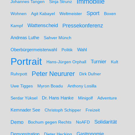
Immobilie
Johannes Tangen
Sinja Strunz
Sport
Wohnen
Agit Kabayel
Weltmeister
Boxen
Wattenscheid
Pressekonferenz
Kampf
Andreas Luthe
Sahver Münch
Oberbürgermeisterwahl
Politik
Wahl
Portrait
Turnier
Hans-Jürgen Orphall
Kult
Peter Neururer
Ruhrpott
Dirk Dufner
Uwe Tigges
Myron Boadu
Anthony Losilla
Serdar Yüksel
Dr. Hans Hanke
Minigolf
Adventure
Kemnader See
Christoph Schipper
Freizeit
Solidarität
Demo
Bochum gegen Rechts
NoAFD
Demonstration
Gastronomie
Dieter Hecking