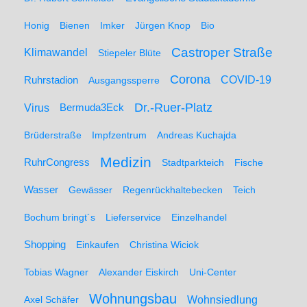
Honig
Bienen
Imker
Jürgen Knop
Bio
Castroper Straße
Klimawandel
Stiepeler Blüte
Corona
Ruhrstadion
COVID-19
Ausgangssperre
Dr.-Ruer-Platz
Virus
Bermuda3Eck
Brüderstraße
Impfzentrum
Andreas Kuchajda
Medizin
RuhrCongress
Stadtparkteich
Fische
Wasser
Gewässer
Regenrückhaltebecken
Teich
Bochum bringt´s
Lieferservice
Einzelhandel
Shopping
Einkaufen
Christina Wiciok
Tobias Wagner
Alexander Eiskirch
Uni-Center
Wohnungsbau
Wohnsiedlung
Axel Schäfer