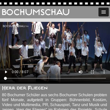
BOCHUMSCHAU
Herr der Fliegen
80 Bochumer Schüler aus sechs Bochumer Schulen probten
fünf Monate, aufgeteilt in Gruppen: Bühnenbild, Kostüm,
Video und Multimedia, PR, Schauspiel, Tanz und Musik und
zeigen „Herr der Fliegen“ im Rahmen des Projekts „Schule