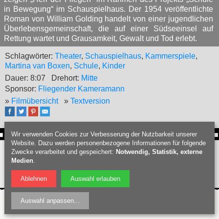
in Bewegung“ im Schauspielhaus. Der 1954 veröffentlichte
Roman von William Golding handelt von einer jugendlichen
Überlebensgemeinschaft, die auf einer Südseeinsel auf
Rettung wartet und Grausamkeit, Gewalt und Tod erlebt.
Schlagwörter:
Theater
,
Schauspielhaus
,
Kammerspiele
,
Martina van Boxen
,
Schule
,
Kinder
Dauer: 8:07
Drehort:
Mitte
Sponsor:
Fliegender Kameramann
»
Filmübersicht
»
Textversion
Wir verwenden Cookies zur Verbesserung der Nutzbarkeit unserer
Website. Dazu werden personenbezogene Informationen für folgende
Webdesign Bochum
:
PIXELHAUS®
Zwecke verarbeitet und gespeichert:
Notwendig, Statistik, externe
Filmproduktion Bochum
|
Fotograf Bochum
|
Hochzeitsfotograf Bochum
|
Medien
.
Datenschutz
|
Nutzungsbedingungen
|
Impressum
| © Bochumschau 2026
Ablehnen
Auswahl erlauben
Auswahl anpassen
...